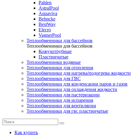
Pahlen
AstralPool
Aquaviva
Behncke
BestWay
Elecro
VagnerPool
Теплообменники для бассейнов
Теплообменники для бассейнов
Кожухотрубные
Пластинчатые
Теплообменники водяные
Теплообменники для отопления
Теплообменники для нагрева/подогрева жидкости
Теплообменники для ГВС
Теплообменники для конденсации паров и газов
Теплообменники для охлаждения жидкости
Теплообменники для пастеризации
Теплообменники для испарения
Теплообменники для вентиляции
Теплообменники для гвс пластинчатые
Как купить