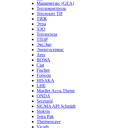
Машимпэкс (GEA)
Теплоконтроль
Теплохит ТИ
ТИЖ
Этра
ЗЭО
Теплосила
ТПлР
ЭксЭко
Энергосервис
Ares
BOWA
Ciat
Fischer
Forwon
HISAKA
LHE
Mueller Accu-Therm
ONDA
Secespol
SIGMA API Schmidt
Stokvis
Tetra Pak
Thermowave
Vicarb