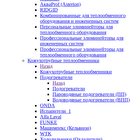
АкваProf (Asterion)
RIDGID
Комбинированные для теплообменного
оборудования и инженерных систем
Персональные элиминейторы для
теплообменного оборудования
Профессиональные элиминейторы для
инженерных систем
Профессиональные элиминейторы для
теплообменного оборудования
Кожухотрубные теплообменники
Назад
Кожухотрубные теплообменники
Подогреватели
Назад
Подогреватели
Пароводяные подогреватели (ПП)
Водоводяные подогреватели (ВПП)
ONDA
Испарители_1
Alfa Laval
FUNKE
Машимпекс (Кельвион)
WTK
Холодильники (Охладители)