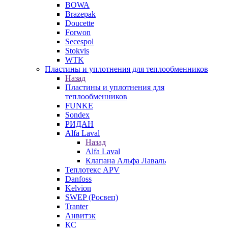
BOWA
Brazepak
Doucette
Forwon
Secespol
Stokvis
WTK
Пластины и уплотнения для теплообменников
Назад
Пластины и уплотнения для
теплообменников
FUNKE
Sondex
РИДАН
Alfa Laval
Назад
Alfa Laval
Клапана Альфа Лаваль
Теплотекс APV
Danfoss
Kelvion
SWEP (Росвеп)
Tranter
Анвитэк
КС