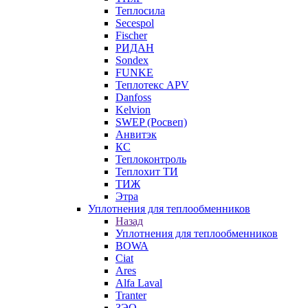
Теплосила
Secespol
Fischer
РИДАН
Sondex
FUNKE
Теплотекс APV
Danfoss
Kelvion
SWEP (Росвеп)
Анвитэк
КС
Теплоконтроль
Теплохит ТИ
ТИЖ
Этра
Уплотнения для теплообменников
Назад
Уплотнения для теплообменников
BOWA
Ciat
Ares
Alfa Laval
Tranter
ЗЭО