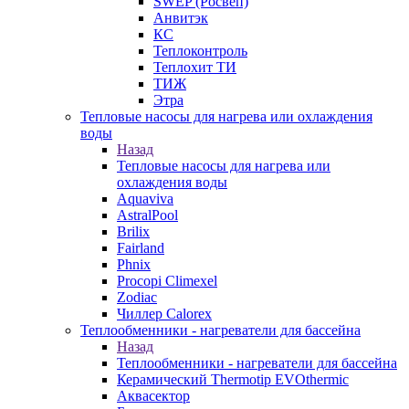
SWEP (Росвеп)
Анвитэк
КС
Теплоконтроль
Теплохит ТИ
ТИЖ
Этра
Тепловые насосы для нагрева или охлаждения
воды
Назад
Тепловые насосы для нагрева или
охлаждения воды
Aquaviva
AstralPool
Brilix
Fairland
Phnix
Procopi Climexel
Zodiac
Чиллер Calorex
Теплообменники - нагреватели для бассейна
Назад
Теплообменники - нагреватели для бассейна
Керамический Thermotip EVOthermic
Аквасектор