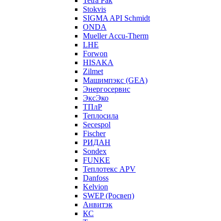
Tetra Pak
Stokvis
SIGMA API Schmidt
ONDA
Mueller Accu-Therm
LHE
Forwon
HISAKA
Zilmet
Машимпэкс (GEA)
Энергосервис
ЭксЭко
ТПлР
Теплосила
Secespol
Fischer
РИДАН
Sondex
FUNKE
Теплотекс APV
Danfoss
Kelvion
SWEP (Росвеп)
Анвитэк
КС