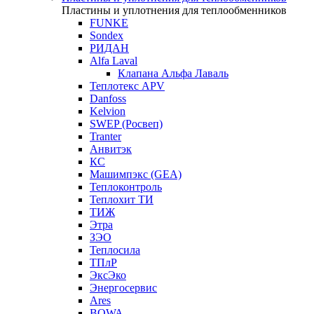
Пластины и уплотнения для теплообменников
FUNKE
Sondex
РИДАН
Alfa Laval
Клапана Альфа Лаваль
Теплотекс APV
Danfoss
Kelvion
SWEP (Росвеп)
Tranter
Анвитэк
КС
Машимпэкс (GEA)
Теплоконтроль
Теплохит ТИ
ТИЖ
Этра
ЗЭО
Теплосила
ТПлР
ЭксЭко
Энергосервис
Ares
BOWA