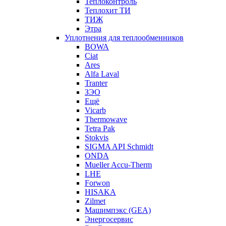
Теплоконтроль
Теплохит ТИ
ТИЖ
Этра
Уплотнения для теплообменников
BOWA
Ciat
Ares
Alfa Laval
Tranter
ЗЭО
Ещё
Vicarb
Thermowave
Tetra Pak
Stokvis
SIGMA API Schmidt
ONDA
Mueller Accu-Therm
LHE
Forwon
HISAKA
Zilmet
Машимпэкс (GEA)
Энергосервис