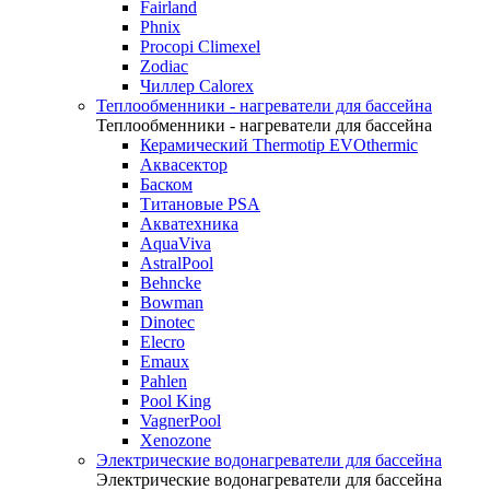
Fairland
Phnix
Procopi Climexel
Zodiac
Чиллер Calorex
Теплообменники - нагреватели для бассейна
Теплообменники - нагреватели для бассейна
Керамический Thermotip EVOthermic
Аквасектор
Баском
Титановые PSA
Акватехника
AquaViva
AstralPool
Behncke
Bowman
Dinotec
Elecro
Emaux
Pahlen
Pool King
VagnerPool
Xenozone
Электрические водонагреватели для бассейна
Электрические водонагреватели для бассейна