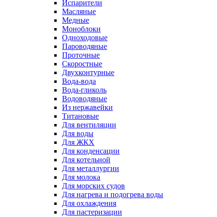
Испарители
Масляные
Медные
Моноблоки
Одноходовые
Пароводяные
Проточные
Скоростные
Двухконтурные
Вода-вода
Вода-гликоль
Водоводяные
Из нержавейки
Титановые
Для вентиляции
Для воды
Для ЖКХ
Для конденсации
Для котельной
Для металлургии
Для молока
Для морских судов
Для нагрева и подогрева воды
Для охлаждения
Для пастеризации