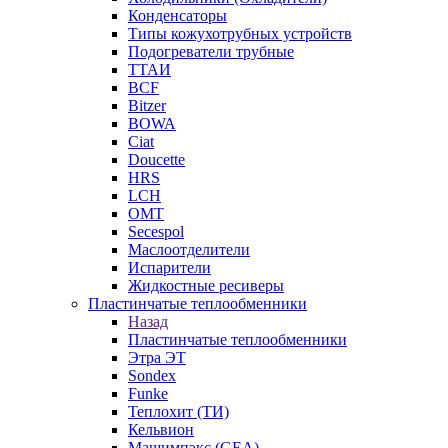
Конденсаторы
Типы кожухотрубных устройств
Подогреватели трубные
ТТАИ
BCF
Bitzer
BOWA
Ciat
Doucette
HRS
LCH
OMT
Secespol
Маслоотделители
Испарители
Жидкостные ресиверы
Пластинчатые теплообменники
Назад
Пластинчатые теплообменники
Этра ЭТ
Sondex
Funke
Теплохит (ТИ)
Кельвион
Машимпэкс (GEA)