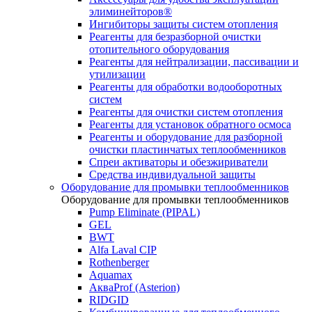
элиминейторов®
Ингибиторы защиты систем отопления
Реагенты для безразборной очистки
отопительного оборудования
Реагенты для нейтрализации, пассивации и
утилизации
Реагенты для обработки водооборотных
систем
Реагенты для очистки систем отопления
Реагенты для установок обратного осмоса
Реагенты и оборудование для разборной
очистки пластинчатых теплообменников
Спреи активаторы и обезжириватели
Средства индивидуальной защиты
Оборудование для промывки теплообменников
Оборудование для промывки теплообменников
Pump Eliminate (PIPAL)
GEL
BWT
Alfa Laval CIP
Rothenberger
Aquamax
АкваProf (Asterion)
RIDGID