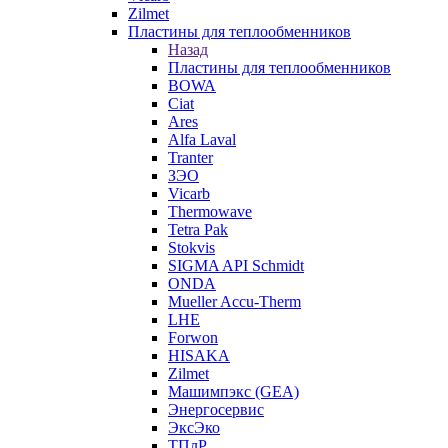
Zilmet
Пластины для теплообменников
Назад
Пластины для теплообменников
BOWA
Ciat
Ares
Alfa Laval
Tranter
ЗЭО
Vicarb
Thermowave
Tetra Pak
Stokvis
SIGMA API Schmidt
ONDA
Mueller Accu-Therm
LHE
Forwon
HISAKA
Zilmet
Машимпэкс (GEA)
Энергосервис
ЭксЭко
ТПлР