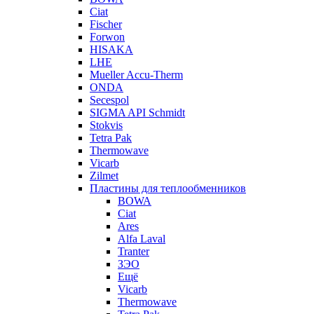
Ciat
Fischer
Forwon
HISAKA
LHE
Mueller Accu-Therm
ONDA
Secespol
SIGMA API Schmidt
Stokvis
Tetra Pak
Thermowave
Vicarb
Zilmet
Пластины для теплообменников
BOWA
Ciat
Ares
Alfa Laval
Tranter
ЗЭО
Ещё
Vicarb
Thermowave