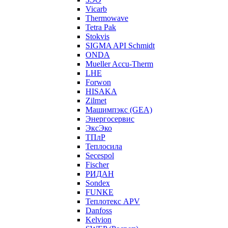
Vicarb
Thermowave
Tetra Pak
Stokvis
SIGMA API Schmidt
ONDA
Mueller Accu-Therm
LHE
Forwon
HISAKA
Zilmet
Машимпэкс (GEA)
Энергосервис
ЭксЭко
ТПлР
Теплосила
Secespol
Fischer
РИДАН
Sondex
FUNKE
Теплотекс APV
Danfoss
Kelvion