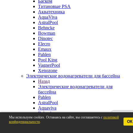
Баском
Титановые PSA
Акватехника
AquaViva
AstralPool
Behncke
Bowman
Dinotec
Elecro
Emaux
Pahlen
Pool King
VagnerPool
Xenozone
Электрические водонагреватели для бассейна
Назад
Электрические водонагреватели для
бассейна
Pahlen
AstralPool
Aquaviva
Behncke
Мы используем cookies. Оставаясь на сайте, вы соглашаетесь с
политикой
BestWay
ОК
конфиденциальности
.
Elecro
VagnerPool