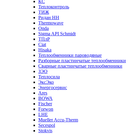
КС
Теплоконтроль
ТИЖ
Ридан НН
Thermowave
Onda
Sigma API Schmidt
ТПлР
Ciat
Hisaka
Теплообменники пароводяные
Разборные пластинчатые теплообменники
Сварные пластинчатые теплообменники
ЗЭО
Теплосила
ЭксЭко
Энергосервис
Ares
BOWA
Fischer
Forwon
LHE
Mueller Accu-Therm
Secespol
Stokvis