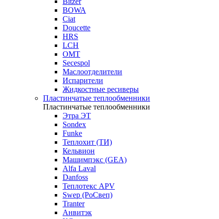
Bitzer
BOWA
Ciat
Doucette
HRS
LCH
OMT
Secespol
Маслоотделители
Испарители
Жидкостные ресиверы
Пластинчатые теплообменники
Пластинчатые теплообменники
Этра ЭТ
Sondex
Funke
Теплохит (ТИ)
Кельвион
Машимпэкс (GEA)
Alfa Laval
Danfoss
Теплотекс APV
Swep (РоСвеп)
Tranter
Анвитэк