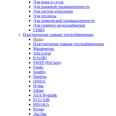
Для пива и сусла
Для пищевой промышленности
Для систем отопления
Для теплицы
Для химической промышленности
Для горячего водоснабжения
СНВЛ
Пластинчатые паяные теплообменники
Назад
Пластинчатые паяные теплообменники
Машимпэкс
Alfa Laval
KAORI
SWEP (РоСвеп)
Funke
Sondex
Danfoss
ONDA
Hydac
Zilmet
ASA Hydralik
ECO AIR
HISAKA
Ридан
ЭксЭко