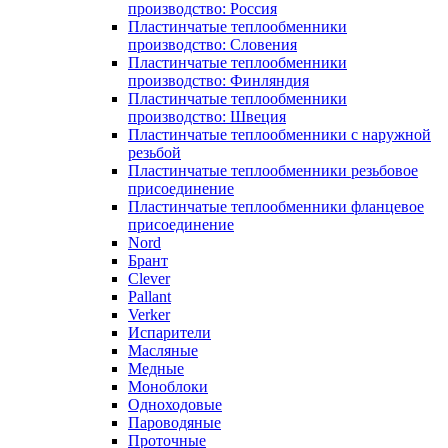
производство: Россия
Пластинчатые теплообменники
производство: Словения
Пластинчатые теплообменники
производство: Финляндия
Пластинчатые теплообменники
производство: Швеция
Пластинчатые теплообменники с наружной
резьбой
Пластинчатые теплообменники резьбовое
присоединение
Пластинчатые теплообменники фланцевое
присоединение
Nord
Брант
Clever
Pallant
Verker
Испарители
Масляные
Медные
Моноблоки
Одноходовые
Пароводяные
Проточные