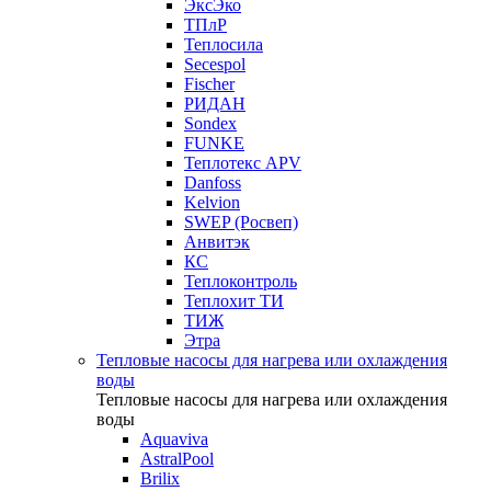
ЭксЭко
ТПлР
Теплосила
Secespol
Fischer
РИДАН
Sondex
FUNKE
Теплотекс APV
Danfoss
Kelvion
SWEP (Росвеп)
Анвитэк
КС
Теплоконтроль
Теплохит ТИ
ТИЖ
Этра
Тепловые насосы для нагрева или охлаждения
воды
Тепловые насосы для нагрева или охлаждения
воды
Aquaviva
AstralPool
Brilix