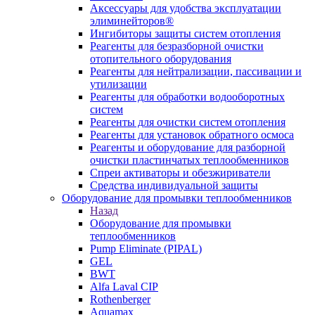
Аксессуары для удобства эксплуатации
элиминейторов®
Ингибиторы защиты систем отопления
Реагенты для безразборной очистки
отопительного оборудования
Реагенты для нейтрализации, пассивации и
утилизации
Реагенты для обработки водооборотных
систем
Реагенты для очистки систем отопления
Реагенты для установок обратного осмоса
Реагенты и оборудование для разборной
очистки пластинчатых теплообменников
Спреи активаторы и обезжириватели
Средства индивидуальной защиты
Оборудование для промывки теплообменников
Назад
Оборудование для промывки
теплообменников
Pump Eliminate (PIPAL)
GEL
BWT
Alfa Laval CIP
Rothenberger
Aquamax