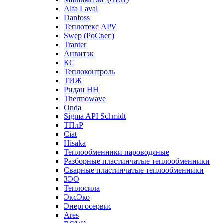
Alfa Laval
Danfoss
Теплотекс APV
Swep (РоСвеп)
Tranter
Анвитэк
КС
Теплоконтроль
ТИЖ
Ридан НН
Thermowave
Onda
Sigma API Schmidt
ТПлР
Ciat
Hisaka
Теплообменники пароводяные
Разборные пластинчатые теплообменники
Сварные пластинчатые теплообменники
ЗЭО
Теплосила
ЭксЭко
Энергосервис
Ares