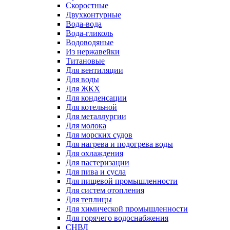
Скоростные
Двухконтурные
Вода-вода
Вода-гликоль
Водоводяные
Из нержавейки
Титановые
Для вентиляции
Для воды
Для ЖКХ
Для конденсации
Для котельной
Для металлургии
Для молока
Для морских судов
Для нагрева и подогрева воды
Для охлаждения
Для пастеризации
Для пива и сусла
Для пищевой промышленности
Для систем отопления
Для теплицы
Для химической промышленности
Для горячего водоснабжения
СНВЛ