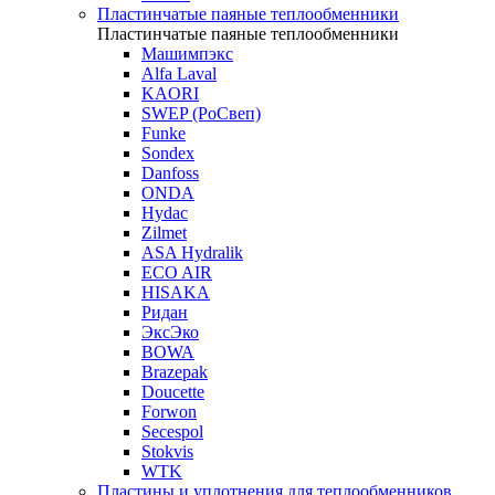
Пластинчатые паяные теплообменники
Пластинчатые паяные теплообменники
Машимпэкс
Alfa Laval
KAORI
SWEP (РоСвеп)
Funke
Sondex
Danfoss
ONDA
Hydac
Zilmet
ASA Hydralik
ECO AIR
HISAKA
Ридан
ЭксЭко
BOWA
Brazepak
Doucette
Forwon
Secespol
Stokvis
WTK
Пластины и уплотнения для теплообменников