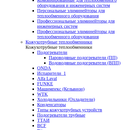
Комбинированные для теплообменного
оборудования и инженерных систем
Персональные элиминейторы для
теплообменного оборудования
Профессиональные элиминейторы для
инженерных систем
Профессиональные элиминейторы для
теплообменного оборудования
Кожухотрубные теплообменники
Кожухотрубные теплообменники
Подогреватели
Пароводяные подогреватели (ПП)
Водоводяные подогреватели (ВПП)
ONDA
Испарители_1
Alfa Laval
FUNKE
Машимпекс (Кельвион)
WTK
Холодильники (Охладители)
Конденсаторы
Типы кожухотрубных устройств
Подогреватели трубные
ТТАИ
BCF