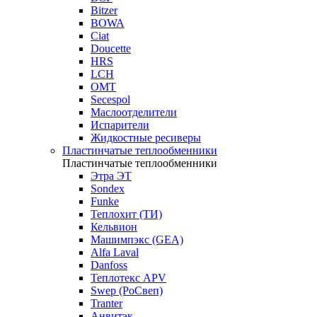
Bitzer
BOWA
Ciat
Doucette
HRS
LCH
OMT
Secespol
Маслоотделители
Испарители
Жидкостные ресиверы
Пластинчатые теплообменники
Пластинчатые теплообменники
Этра ЭТ
Sondex
Funke
Теплохит (ТИ)
Кельвион
Машимпэкс (GEA)
Alfa Laval
Danfoss
Теплотекс APV
Swep (РоСвеп)
Tranter
Анвитэк