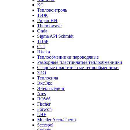
КС
Теплоконтроль
ТИЖ
Ридан НН
Thermowave
Onda
Sigma API Schmidt
ТПлР
Ciat
Hisaka
Теплообменники пароводяные
Разборные пластинчатые теплообменники
Сварные пластинчатые теплообменники
ЗЭО
Теплосила
ЭксЭко
Энергосервис
Ares
BOWA
Fischer
Forwon
LHE
Mueller Accu-Therm
Secespol