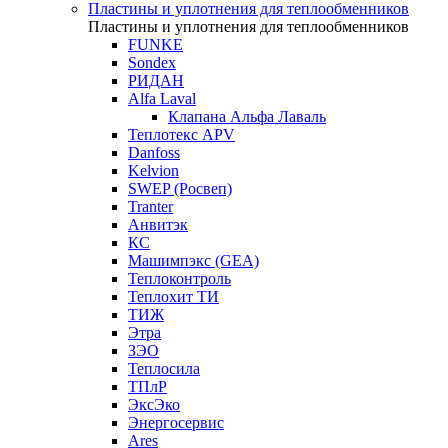
Пластины и уплотнения для теплообменников
Пластины и уплотнения для теплообменников
FUNKE
Sondex
РИДАН
Alfa Laval
Клапана Альфа Лаваль
Теплотекс APV
Danfoss
Kelvion
SWEP (Росвеп)
Tranter
Анвитэк
КС
Машимпэкс (GEA)
Теплоконтроль
Теплохит ТИ
ТИЖ
Этра
ЗЭО
Теплосила
ТПлР
ЭксЭко
Энергосервис
Ares