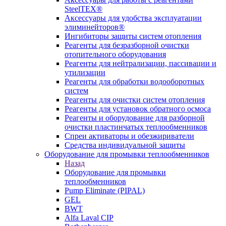
SteelTEX®
Аксессуары для удобства эксплуатации
элиминейторов®
Ингибиторы защиты систем отопления
Реагенты для безразборной очистки
отопительного оборудования
Реагенты для нейтрализации, пассивации и
утилизации
Реагенты для обработки водооборотных
систем
Реагенты для очистки систем отопления
Реагенты для установок обратного осмоса
Реагенты и оборудование для разборной
очистки пластинчатых теплообменников
Спреи активаторы и обезжириватели
Средства индивидуальной защиты
Оборудование для промывки теплообменников
Назад
Оборудование для промывки
теплообменников
Pump Eliminate (PIPAL)
GEL
BWT
Alfa Laval CIP