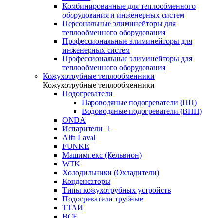
Комбинированные для теплообменного
оборудования и инженерных систем
Персональные элиминейторы для
теплообменного оборудования
Профессиональные элиминейторы для
инженерных систем
Профессиональные элиминейторы для
теплообменного оборудования
Кожухотрубные теплообменники
Кожухотрубные теплообменники
Подогреватели
Пароводяные подогреватели (ПП)
Водоводяные подогреватели (ВПП)
ONDA
Испарители_1
Alfa Laval
FUNKE
Машимпекс (Кельвион)
WTK
Холодильники (Охладители)
Конденсаторы
Типы кожухотрубных устройств
Подогреватели трубные
ТТАИ
BCF