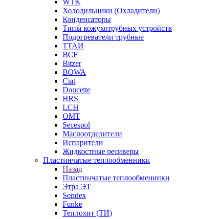
WTK
Холодильники (Охладители)
Конденсаторы
Типы кожухотрубных устройств
Подогреватели трубные
ТТАИ
BCF
Bitzer
BOWA
Ciat
Doucette
HRS
LCH
OMT
Secespol
Маслоотделители
Испарители
Жидкостные ресиверы
Пластинчатые теплообменники
Назад
Пластинчатые теплообменники
Этра ЭТ
Sondex
Funke
Теплохит (ТИ)