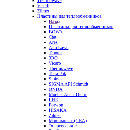
Thermowave
Vicarb
Zilmet
Пластины для теплообменников
Назад
Пластины для теплообменников
BOWA
Ciat
Ares
Alfa Laval
Tranter
ЗЭО
Vicarb
Thermowave
Tetra Pak
Stokvis
SIGMA API Schmidt
ONDA
Mueller Accu-Therm
LHE
Forwon
HISAKA
Zilmet
Машимпэкс (GEA)
Энергосервис