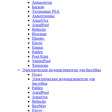
Аквасектор
Баском
Титановые PSA
Акватехника
AquaViva
AstralPool
Behncke
Bowman
Dinotec
Elecro
Emaux
Pahlen
Pool King
VagnerPool
Xenozone
Электрические водонагреватели для бассейна
Назад
Электрические водонагреватели для
бассейна
Pahlen
AstralPool
Aquaviva
Behncke
BestWay
Elecro