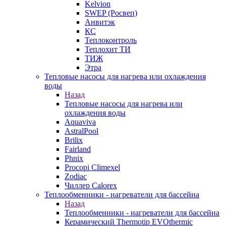
Kelvion
SWEP (Росвеп)
Анвитэк
КС
Теплоконтроль
Теплохит ТИ
ТИЖ
Этра
Тепловые насосы для нагрева или охлаждения
воды
Назад
Тепловые насосы для нагрева или
охлаждения воды
Aquaviva
AstralPool
Brilix
Fairland
Phnix
Procopi Climexel
Zodiac
Чиллер Calorex
Теплообменники - нагреватели для бассейна
Назад
Теплообменники - нагреватели для бассейна
Керамический Thermotip EVOthermic