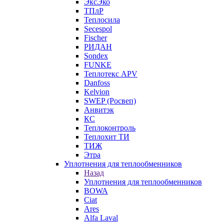
ЭксЭко
ТПлР
Теплосила
Secespol
Fischer
РИДАН
Sondex
FUNKE
Теплотекс APV
Danfoss
Kelvion
SWEP (Росвеп)
Анвитэк
КС
Теплоконтроль
Теплохит ТИ
ТИЖ
Этра
Уплотнения для теплообменников
Назад
Уплотнения для теплообменников
BOWA
Ciat
Ares
Alfa Laval