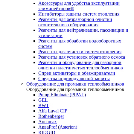
Аксессуары для удобства эксплуатации
элиминейторов®
Ингибиторы защиты систем отопления
Реагенты для безразборной очистки
отопительного оборудования
Реагенты для нейтрализации, пассивации и
утилизации
Реагенты для обработки водооборотных
систем
Реагенты для очистки систем отопления
Реагенты для установок обратного осмоса
Реагенты и оборудование для разборной
очистки пластинчатых теплообменников
Спреи активаторы и обезжириватели
Средства индивидуальной защиты
Оборудование для промывки теплообменников
Оборудование для промывки теплообменников
Pump Eliminate (PIPAL)
GEL
BWT
Alfa Laval CIP
Rothenberger
Aquamax
АкваProf (Asterion)
RIDGID