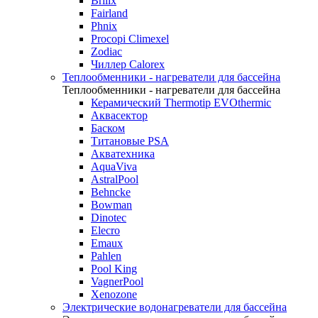
Brilix
Fairland
Phnix
Procopi Climexel
Zodiac
Чиллер Calorex
Теплообменники - нагреватели для бассейна
Теплообменники - нагреватели для бассейна
Керамический Thermotip EVOthermic
Аквасектор
Баском
Титановые PSA
Акватехника
AquaViva
AstralPool
Behncke
Bowman
Dinotec
Elecro
Emaux
Pahlen
Pool King
VagnerPool
Xenozone
Электрические водонагреватели для бассейна