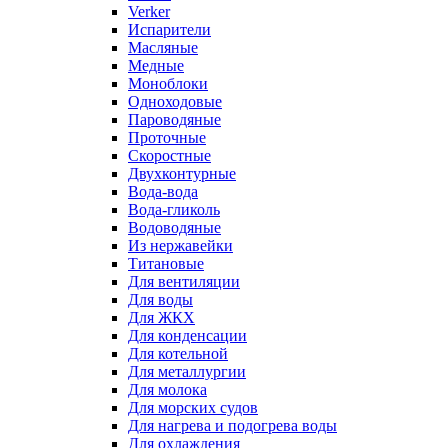
Verker
Испарители
Масляные
Медные
Моноблоки
Одноходовые
Пароводяные
Проточные
Скоростные
Двухконтурные
Вода-вода
Вода-гликоль
Водоводяные
Из нержавейки
Титановые
Для вентиляции
Для воды
Для ЖКХ
Для конденсации
Для котельной
Для металлургии
Для молока
Для морских судов
Для нагрева и подогрева воды
Для охлаждения