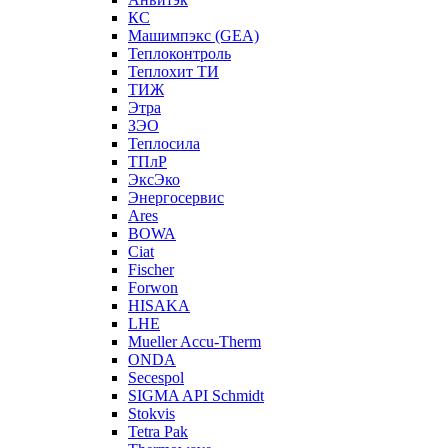
КС
Машимпэкс (GEA)
Теплоконтроль
Теплохит ТИ
ТИЖ
Этра
ЗЭО
Теплосила
ТПлР
ЭксЭко
Энергосервис
Ares
BOWA
Ciat
Fischer
Forwon
HISAKA
LHE
Mueller Accu-Therm
ONDA
Secespol
SIGMA API Schmidt
Stokvis
Tetra Pak