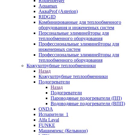
Rothenberger
Aquamax
АкваProf (Asterion)
RIDGID
Комбинированные для теплообменного
оборудования и инженерных систем
Персональные элиминейторы для
теплообменного оборудования
Профессиональные элиминейторы для
инженерных систем
Профессиональные элиминейторы для
теплообменного оборудования
Кожухотрубные теплообменники
Назад
Кожухотрубные теплообменники
Подогреватели
Назад
Подогреватели
Пароводяные подогреватели (ПП)
Водоводяные подогреватели (ВПП)
ONDA
Испарители_1
Alfa Laval
FUNKE
Машимпекс (Кельвион)