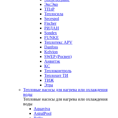
ЭксЭко
ТПлР
Теплосила
Secespol
Fischer
РИДАН
Sondex
FUNKE
Теплотекс APV
Danfoss
Kelvion
SWEP (Росвеп)
Анвитэк
КС
Теплоконтроль
Теплохит ТИ
ТИЖ
Этра
Тепловые насосы для нагрева или охлаждения
воды
Тепловые насосы для нагрева или охлаждения
воды
Aquaviva
AstralPool