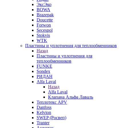
ЭксЭко
BOWA
Brazepak
Doucette
Forwon
Secespol
Stokvis
WTK
Пластины и уплотнения для теплообменников
Назад
Пластины и уплотнения для
теплообменников
FUNKE
Sondex
РИДАН
Alfa Laval
Назад
Alfa Laval
Клапана Альфа Лаваль
Теплотекс APV
Danfoss
Kelvion
SWEP (Росвеп)
Tranter
Анвитэк