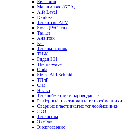
Кельвион
Машимпэкс (GEA)
Alfa Laval
Danfoss
Теплотекс APV
Swep (РоСвеп)
Tranter
Анвитэк
КС
Теплоконтроль
ТИЖ
Ридан НН
Thermowave
Onda
Sigma API Schmidt
ТПлР
Ciat
Hisaka
Теплообменники пароводяные
Разборные пластинчатые теплообменники
Сварные пластинчатые теплообменники
ЗЭО
Теплосила
ЭксЭко
Энергосервис