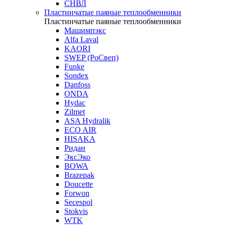
СНВЛ
Пластинчатые паяные теплообменники
Пластинчатые паяные теплообменники
Машимпэкс
Alfa Laval
KAORI
SWEP (РоСвеп)
Funke
Sondex
Danfoss
ONDA
Hydac
Zilmet
ASA Hydralik
ECO AIR
HISAKA
Ридан
ЭксЭко
BOWA
Brazepak
Doucette
Forwon
Secespol
Stokvis
WTK