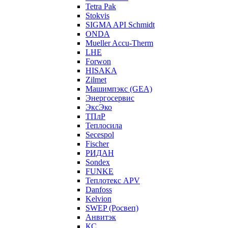
Tetra Pak
Stokvis
SIGMA API Schmidt
ONDA
Mueller Accu-Therm
LHE
Forwon
HISAKA
Zilmet
Машимпэкс (GEA)
Энергосервис
ЭксЭко
ТПлР
Теплосила
Secespol
Fischer
РИДАН
Sondex
FUNKE
Теплотекс APV
Danfoss
Kelvion
SWEP (Росвеп)
Анвитэк
КС