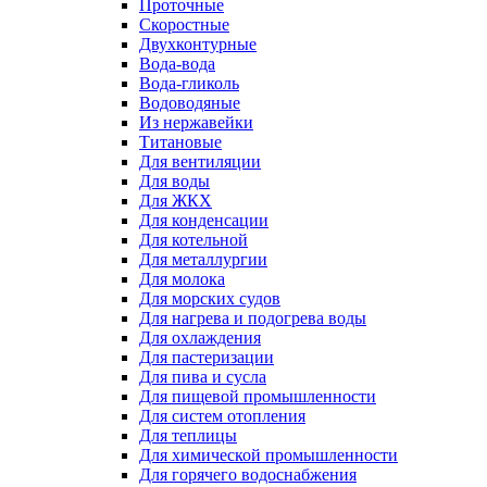
Проточные
Скоростные
Двухконтурные
Вода-вода
Вода-гликоль
Водоводяные
Из нержавейки
Титановые
Для вентиляции
Для воды
Для ЖКХ
Для конденсации
Для котельной
Для металлургии
Для молока
Для морских судов
Для нагрева и подогрева воды
Для охлаждения
Для пастеризации
Для пива и сусла
Для пищевой промышленности
Для систем отопления
Для теплицы
Для химической промышленности
Для горячего водоснабжения