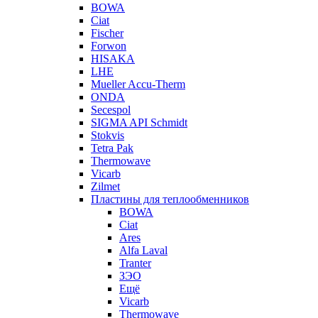
BOWA
Ciat
Fischer
Forwon
HISAKA
LHE
Mueller Accu-Therm
ONDA
Secespol
SIGMA API Schmidt
Stokvis
Tetra Pak
Thermowave
Vicarb
Zilmet
Пластины для теплообменников
BOWA
Ciat
Ares
Alfa Laval
Tranter
ЗЭО
Ещё
Vicarb
Thermowave