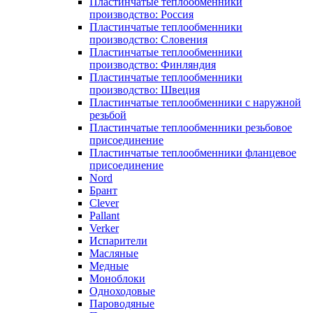
Пластинчатые теплообменники
производство: Россия
Пластинчатые теплообменники
производство: Словения
Пластинчатые теплообменники
производство: Финляндия
Пластинчатые теплообменники
производство: Швеция
Пластинчатые теплообменники с наружной
резьбой
Пластинчатые теплообменники резьбовое
присоединение
Пластинчатые теплообменники фланцевое
присоединение
Nord
Брант
Clever
Pallant
Verker
Испарители
Масляные
Медные
Моноблоки
Одноходовые
Пароводяные