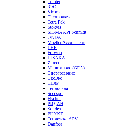
Tranter
ЗЭО
Vicarb
Thermowave
Tetra Pak
Stokvis
SIGMA API Schmidt
ONDA
Mueller Accu-Therm
LHE
Forwon
HISAKA
Zilmet
Машимпэкс (GEA)
Энергосервис
ЭксЭко
ТПлР
Теплосила
Secespol
Fischer
РИДАН
Sondex
FUNKE
Теплотекс APV
Danfoss