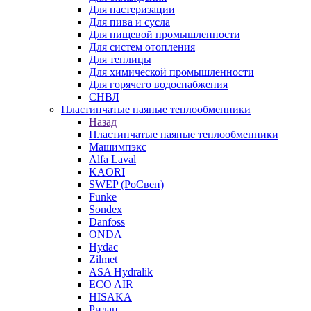
Для пастеризации
Для пива и сусла
Для пищевой промышленности
Для систем отопления
Для теплицы
Для химической промышленности
Для горячего водоснабжения
СНВЛ
Пластинчатые паяные теплообменники
Назад
Пластинчатые паяные теплообменники
Машимпэкс
Alfa Laval
KAORI
SWEP (РоСвеп)
Funke
Sondex
Danfoss
ONDA
Hydac
Zilmet
ASA Hydralik
ECO AIR
HISAKA
Ридан