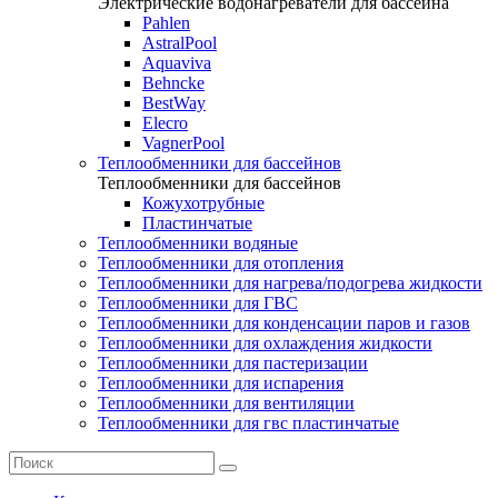
Электрические водонагреватели для бассейна
Pahlen
AstralPool
Aquaviva
Behncke
BestWay
Elecro
VagnerPool
Теплообменники для бассейнов
Теплообменники для бассейнов
Кожухотрубные
Пластинчатые
Теплообменники водяные
Теплообменники для отопления
Теплообменники для нагрева/подогрева жидкости
Теплообменники для ГВС
Теплообменники для конденсации паров и газов
Теплообменники для охлаждения жидкости
Теплообменники для пастеризации
Теплообменники для испарения
Теплообменники для вентиляции
Теплообменники для гвс пластинчатые