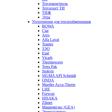
Теплоконтроль
Теплохит ТИ
ТИЖ
Этра
Уплотнения для теплообменников
BOWA
Ciat
Ares
Alfa Laval
Tranter
ЗЭО
Ещё
Vicarb
Thermowave
Tetra Pak
Stokvis
SIGMA API Schmidt
ONDA
Mueller Accu-Therm
LHE
Forwon
HISAKA
Zilmet
Машимпэкс (GEA)
Энергосервис