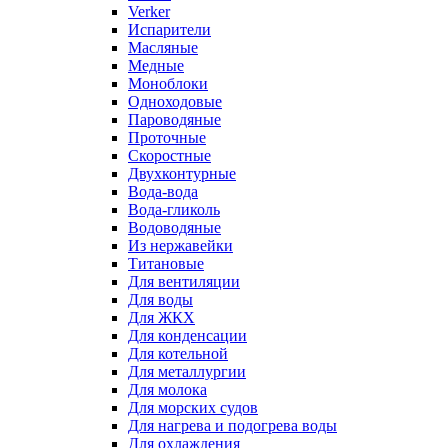
Verker
Испарители
Масляные
Медные
Моноблоки
Одноходовые
Пароводяные
Проточные
Скоростные
Двухконтурные
Вода-вода
Вода-гликоль
Водоводяные
Из нержавейки
Титановые
Для вентиляции
Для воды
Для ЖКХ
Для конденсации
Для котельной
Для металлургии
Для молока
Для морских судов
Для нагрева и подогрева воды
Для охлаждения