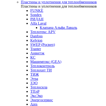
Пластины и уплотнения для теплообменников
Пластины и уплотнения для теплообменников
FUNKE
Sondex
РИДАН
Alfa Laval
Клапана Альфа Лаваль
Теплотекс APV
Danfoss
Kelvion
SWEP (Росвеп)
Tranter
Анвитэк
КС
Машимпэкс (GEA)
Теплоконтроль
Теплохит ТИ
ТИЖ
Этра
ЗЭО
Теплосила
ТПлР
ЭксЭко
Энергосервис
Ares