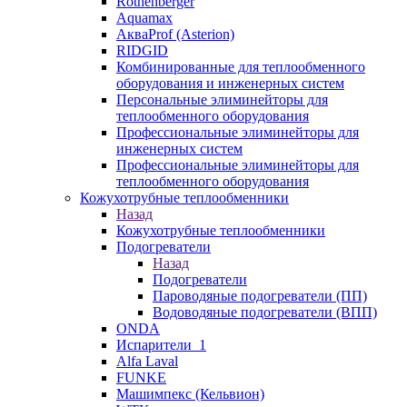
Rothenberger
Aquamax
АкваProf (Asterion)
RIDGID
Комбинированные для теплообменного
оборудования и инженерных систем
Персональные элиминейторы для
теплообменного оборудования
Профессиональные элиминейторы для
инженерных систем
Профессиональные элиминейторы для
теплообменного оборудования
Кожухотрубные теплообменники
Назад
Кожухотрубные теплообменники
Подогреватели
Назад
Подогреватели
Пароводяные подогреватели (ПП)
Водоводяные подогреватели (ВПП)
ONDA
Испарители_1
Alfa Laval
FUNKE
Машимпекс (Кельвион)