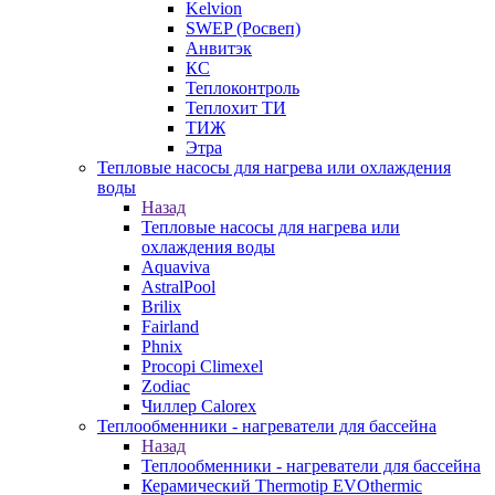
Kelvion
SWEP (Росвеп)
Анвитэк
КС
Теплоконтроль
Теплохит ТИ
ТИЖ
Этра
Тепловые насосы для нагрева или охлаждения
воды
Назад
Тепловые насосы для нагрева или
охлаждения воды
Aquaviva
AstralPool
Brilix
Fairland
Phnix
Procopi Climexel
Zodiac
Чиллер Calorex
Теплообменники - нагреватели для бассейна
Назад
Теплообменники - нагреватели для бассейна
Керамический Thermotip EVOthermic