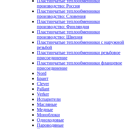
Пластинчатые теплообменники
производство: Россия
Пластинчатые теплообменники
производство: Словения
Пластинчатые теплообменники
производство: Финляндия
Пластинчатые теплообменники
производство: Швеция
Пластинчатые теплообменники с наружной
резьбой
Пластинчатые теплообменники резьбовое
присоединение
Пластинчатые теплообменники фланцевое
присоединение
Nord
Брант
Clever
Pallant
Verker
Испарители
Масляные
Медные
Моноблоки
Одноходовые
Пароводяные