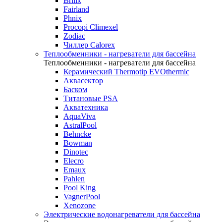
Brilix
Fairland
Phnix
Procopi Climexel
Zodiac
Чиллер Calorex
Теплообменники - нагреватели для бассейна
Теплообменники - нагреватели для бассейна
Керамический Thermotip EVOthermic
Аквасектор
Баском
Титановые PSA
Акватехника
AquaViva
AstralPool
Behncke
Bowman
Dinotec
Elecro
Emaux
Pahlen
Pool King
VagnerPool
Xenozone
Электрические водонагреватели для бассейна