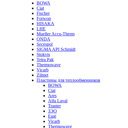
BOWA
Ciat
Fischer
Forwon
HISAKA
LHE
Mueller Accu-Therm
ONDA
Secespol
SIGMA API Schmidt
Stokvis
Tetra Pak
Thermowave
Vicarb
Zilmet
Пластины для теплообменников
BOWA
Ciat
Ares
Alfa Laval
Tranter
ЗЭО
Ещё
Vicarb
Thermowave