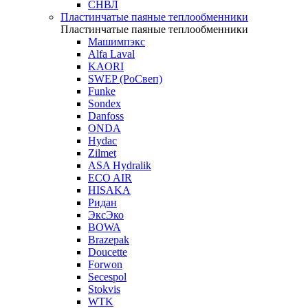
СНВЛ
Пластинчатые паяные теплообменники
Пластинчатые паяные теплообменники
Машимпэкс
Alfa Laval
KAORI
SWEP (РоСвеп)
Funke
Sondex
Danfoss
ONDA
Hydac
Zilmet
ASA Hydralik
ECO AIR
HISAKA
Ридан
ЭксЭко
BOWA
Brazepak
Doucette
Forwon
Secespol
Stokvis
WTK