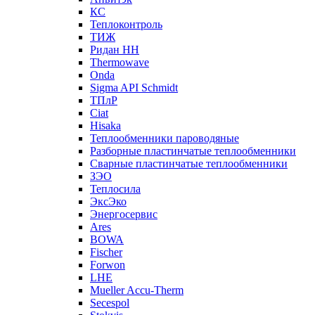
КС
Теплоконтроль
ТИЖ
Ридан НН
Thermowave
Onda
Sigma API Schmidt
ТПлР
Ciat
Hisaka
Теплообменники пароводяные
Разборные пластинчатые теплообменники
Сварные пластинчатые теплообменники
ЗЭО
Теплосила
ЭксЭко
Энергосервис
Ares
BOWA
Fischer
Forwon
LHE
Mueller Accu-Therm
Secespol