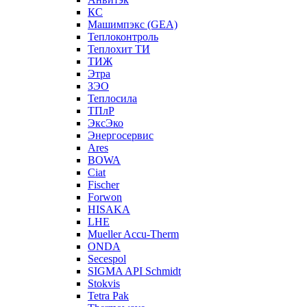
КС
Машимпэкс (GEA)
Теплоконтроль
Теплохит ТИ
ТИЖ
Этра
ЗЭО
Теплосила
ТПлР
ЭксЭко
Энергосервис
Ares
BOWA
Ciat
Fischer
Forwon
HISAKA
LHE
Mueller Accu-Therm
ONDA
Secespol
SIGMA API Schmidt
Stokvis
Tetra Pak