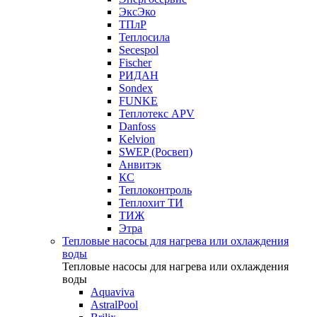
ЭксЭко
ТПлР
Теплосила
Secespol
Fischer
РИДАН
Sondex
FUNKE
Теплотекс APV
Danfoss
Kelvion
SWEP (Росвеп)
Анвитэк
КС
Теплоконтроль
Теплохит ТИ
ТИЖ
Этра
Тепловые насосы для нагрева или охлаждения
воды
Тепловые насосы для нагрева или охлаждения
воды
Aquaviva
AstralPool