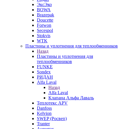
ЭксЭко
BOWA
Brazepak
Doucette
Forwon
Secespol
Stokvis
WTK
Пластины и уплотнения для теплообменников
Назад
Пластины и уплотнения для
теплообменников
FUNKE
Sondex
РИДАН
Alfa Laval
Назад
Alfa Laval
Клапана Альфа Лаваль
Теплотекс APV
Danfoss
Kelvion
SWEP (Росвеп)
Tranter
Анвитэк