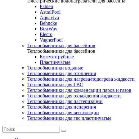
Электрические водонагреватели для бассейна
Pahlen
AstralPool
Aquaviva
Behncke
BestWay
Elecro
VagnerPool
Теплообменники для бассейнов
Теплообменники для бассейнов
Кожухотрубные
Пластинчатые
Теплообменники водяные
Теплообменники для отопления
Теплообменники для нагрева/подогрева жидкости
Теплообменники для ГВС
Теплообменники для конденсации паров и газов
Теплообменники для охлаждения жидкости
Теплообменники для пастеризации
Теплообменники для испарения
Теплообменники для вентиляции
Теплообменники для гвс пластинчатые