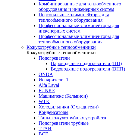
Комбинированные для теплообменного
оборудования и инженерных систем
Персональные элиминейторы для
теплообменного оборудования
Профессиональные элиминейторы для
инженерных систем
Профессиональные элиминейторы для
теплообменного оборудования
Кожухотрубные теплообменники
Кожухотрубные теплообменники
Подогреватели
Пароводяные подогреватели (ПП)
Водоводяные подогреватели (ВПП)
ONDA
Испарители_1
Alfa Laval
FUNKE
Машимпекс (Кельвион)
WTK
Холодильники (Охладители)
Конденсаторы
Типы кожухотрубных устройств
Подогреватели трубные
ТТАИ
BCF