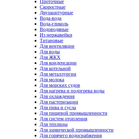
Проточные
Скоростные
Двухконтурные
Вода-вода
Вода-гликоль
Водоводяные
Из нержавейки
Титановые
Для вентиляции
Для воды
Для ЖКХ
Для конденсации
Для котельной
Для металлургии
Для молока
Для морских судов
Для нагрева и подогрева воды
Для охлаждения
Для пастеризации
Для пива и сусла
Для пищевой промышленности
Для систем отопления
Для теплицы
Для химической промышленности
Для горячего водоснабжения