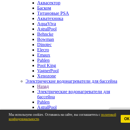
Аквасектор
Баском
Титановые PSA
Акватехника
AquaViva
AstralPool
Behncke
Bowman
Dinotec
Elecro
Emaux
Pahlen
Pool King
VagnerPool
Xenozone
Электрические водонагреватели для бассейна
Назад
Электрические водонагреватели для
бассейна
Pahlen
AstralPool
Aquaviva
Мы используем cookies. Оставаясь на сайте, вы соглашаетесь с
политикой
Behncke
ОК
конфиденциальности
.
BestWay
Elecro