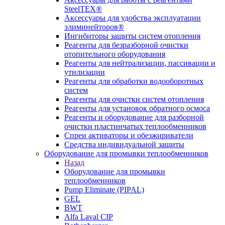
SteelTEX®
Аксессуары для удобства эксплуатации
элиминейторов®
Ингибиторы защиты систем отопления
Реагенты для безразборной очистки
отопительного оборудования
Реагенты для нейтрализации, пассивации и
утилизации
Реагенты для обработки водооборотных
систем
Реагенты для очистки систем отопления
Реагенты для установок обратного осмоса
Реагенты и оборудование для разборной
очистки пластинчатых теплообменников
Спреи активаторы и обезжириватели
Средства индивидуальной защиты
Оборудование для промывки теплообменников
Назад
Оборудование для промывки
теплообменников
Pump Eliminate (PIPAL)
GEL
BWT
Alfa Laval CIP