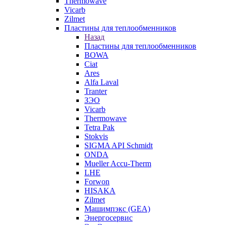
Thermowave
Vicarb
Zilmet
Пластины для теплообменников
Назад
Пластины для теплообменников
BOWA
Ciat
Ares
Alfa Laval
Tranter
ЗЭО
Vicarb
Thermowave
Tetra Pak
Stokvis
SIGMA API Schmidt
ONDA
Mueller Accu-Therm
LHE
Forwon
HISAKA
Zilmet
Машимпэкс (GEA)
Энергосервис