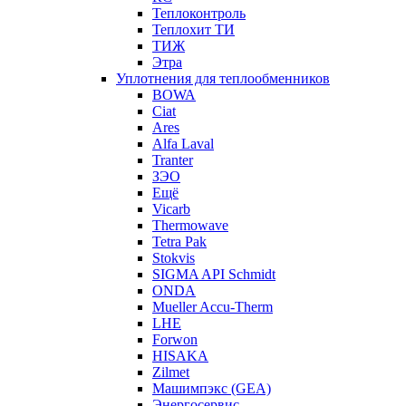
Теплоконтроль
Теплохит ТИ
ТИЖ
Этра
Уплотнения для теплообменников
BOWA
Ciat
Ares
Alfa Laval
Tranter
ЗЭО
Ещё
Vicarb
Thermowave
Tetra Pak
Stokvis
SIGMA API Schmidt
ONDA
Mueller Accu-Therm
LHE
Forwon
HISAKA
Zilmet
Машимпэкс (GEA)
Энергосервис