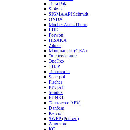
Tetra Pak
Stokvis
SIGMA API Schmidt
ONDA
Mueller Accu-Therm
LHE
Forwon
HISAKA
Zilmet
Машимпэкс (GEA)
Энергосервис
ЭксЭко
ТПлР
Теплосила
Secespol
Fischer
РИДАН
Sondex
FUNKE
Теплотекс APV
Danfoss
Kelvion
SWEP (Росвеп)
Анвитэк
КС