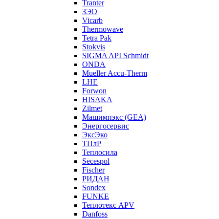
Tranter
ЗЭО
Vicarb
Thermowave
Tetra Pak
Stokvis
SIGMA API Schmidt
ONDA
Mueller Accu-Therm
LHE
Forwon
HISAKA
Zilmet
Машимпэкс (GEA)
Энергосервис
ЭксЭко
ТПлР
Теплосила
Secespol
Fischer
РИДАН
Sondex
FUNKE
Теплотекс APV
Danfoss