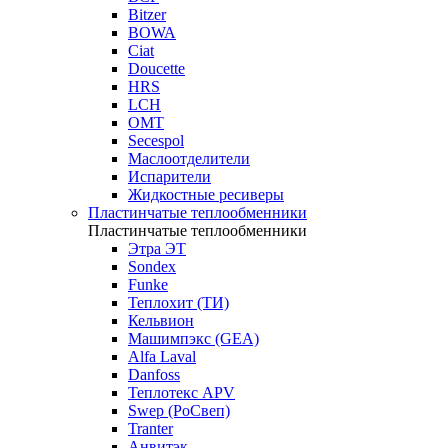
Bitzer
BOWA
Ciat
Doucette
HRS
LCH
OMT
Secespol
Маслоотделители
Испарители
Жидкостные ресиверы
Пластинчатые теплообменники
Пластинчатые теплообменники
Этра ЭТ
Sondex
Funke
Теплохит (ТИ)
Кельвион
Машимпэкс (GEA)
Alfa Laval
Danfoss
Теплотекс APV
Swep (РоСвеп)
Tranter
Анвитэк