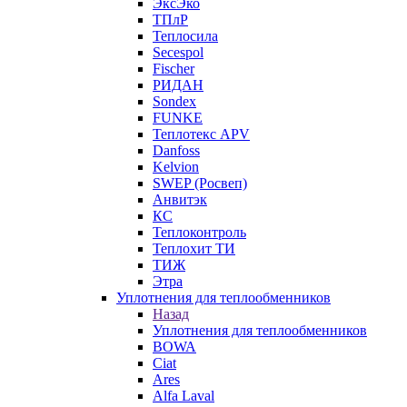
ЭксЭко
ТПлР
Теплосила
Secespol
Fischer
РИДАН
Sondex
FUNKE
Теплотекс APV
Danfoss
Kelvion
SWEP (Росвеп)
Анвитэк
КС
Теплоконтроль
Теплохит ТИ
ТИЖ
Этра
Уплотнения для теплообменников
Назад
Уплотнения для теплообменников
BOWA
Ciat
Ares
Alfa Laval