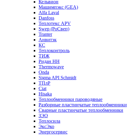
Кельвион
Машимпэкс (GEA)
Alfa Laval
Danfoss
Теплотекс APV
Swep (РоСвеп)
Tranter
Анвитэк
КС
Теплоконтроль
ТИЖ
Ридан НН
Thermowave
Onda
Sigma API Schmidt
ТПлР
Ciat
Hisaka
Теплообменники пароводяные
Разборные пластинчатые теплообменники
Сварные пластинчатые теплообменники
ЗЭО
Теплосила
ЭксЭко
Энергосервис