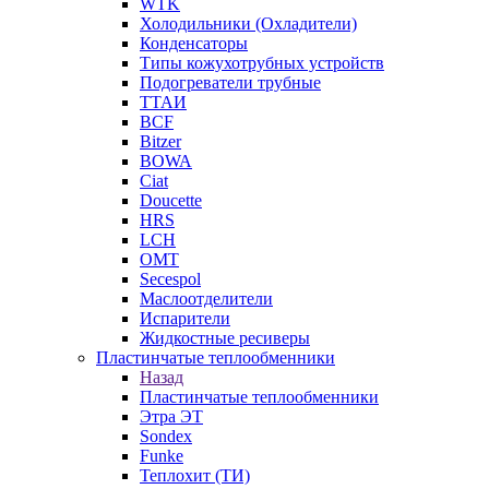
WTK
Холодильники (Охладители)
Конденсаторы
Типы кожухотрубных устройств
Подогреватели трубные
ТТАИ
BCF
Bitzer
BOWA
Ciat
Doucette
HRS
LCH
OMT
Secespol
Маслоотделители
Испарители
Жидкостные ресиверы
Пластинчатые теплообменники
Назад
Пластинчатые теплообменники
Этра ЭТ
Sondex
Funke
Теплохит (ТИ)