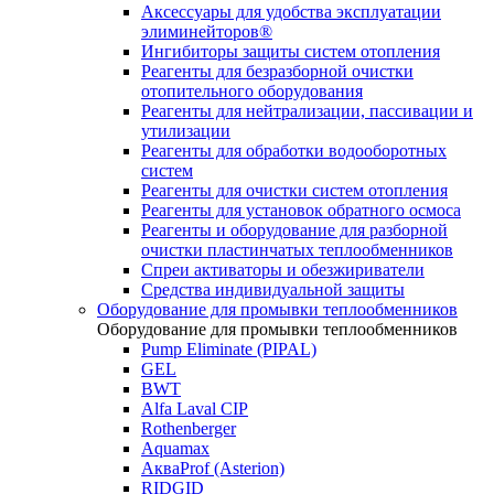
Аксессуары для удобства эксплуатации
элиминейторов®
Ингибиторы защиты систем отопления
Реагенты для безразборной очистки
отопительного оборудования
Реагенты для нейтрализации, пассивации и
утилизации
Реагенты для обработки водооборотных
систем
Реагенты для очистки систем отопления
Реагенты для установок обратного осмоса
Реагенты и оборудование для разборной
очистки пластинчатых теплообменников
Спреи активаторы и обезжириватели
Средства индивидуальной защиты
Оборудование для промывки теплообменников
Оборудование для промывки теплообменников
Pump Eliminate (PIPAL)
GEL
BWT
Alfa Laval CIP
Rothenberger
Aquamax
АкваProf (Asterion)
RIDGID