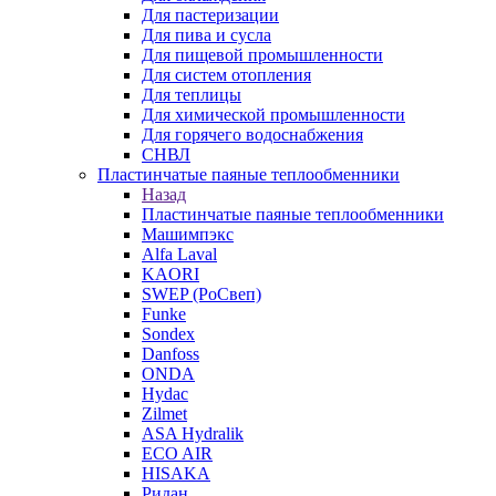
Для пастеризации
Для пива и сусла
Для пищевой промышленности
Для систем отопления
Для теплицы
Для химической промышленности
Для горячего водоснабжения
СНВЛ
Пластинчатые паяные теплообменники
Назад
Пластинчатые паяные теплообменники
Машимпэкс
Alfa Laval
KAORI
SWEP (РоСвеп)
Funke
Sondex
Danfoss
ONDA
Hydac
Zilmet
ASA Hydralik
ECO AIR
HISAKA
Ридан