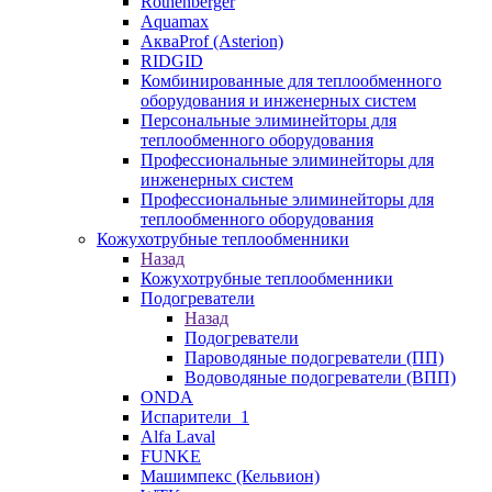
Rothenberger
Aquamax
АкваProf (Asterion)
RIDGID
Комбинированные для теплообменного
оборудования и инженерных систем
Персональные элиминейторы для
теплообменного оборудования
Профессиональные элиминейторы для
инженерных систем
Профессиональные элиминейторы для
теплообменного оборудования
Кожухотрубные теплообменники
Назад
Кожухотрубные теплообменники
Подогреватели
Назад
Подогреватели
Пароводяные подогреватели (ПП)
Водоводяные подогреватели (ВПП)
ONDA
Испарители_1
Alfa Laval
FUNKE
Машимпекс (Кельвион)