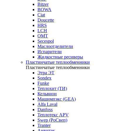
Bitzer
BOWA
Ciat
Doucette
HRS
LCH
OMT
Secespol
Маслоотделители
Испарители
Жидкостные ресиверы
Пластинчатые теплообменники
Пластинчатые теплообменники
Этра ЭТ
Sondex
Funke
Теплохит (ТИ)
Кельвион
Машимпэкс (GEA)
Alfa Laval
Danfoss
Теплотекс APV
Swep (РоСвеп)
Tranter
Анвитэк