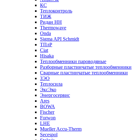
КС
Теплоконтроль
ТИЖ
Ридан НН
Thermowave
Onda
Sigma API Schmidt
ТПлР
Ciat
Hisaka
Теплообменники пароводяные
Разборные пластинчатые теплообменники
Сварные пластинчатые теплообменники
ЗЭО
Теплосила
ЭксЭко
Энергосервис
Ares
BOWA
Fischer
Forwon
LHE
Mueller Accu-Therm
Secespol