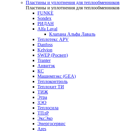
Пластины и уплотнения для теплообменников
Пластины и уплотнения для теплообменников
FUNKE
Sondex
РИДАН
Alfa Laval
Клапана Альфа Лаваль
Теплотекс APV
Danfoss
Kelvion
SWEP (Росвеп)
Tranter
Анвитэк
КС
Машимпэкс (GEA)
Теплоконтроль
Теплохит ТИ
ТИЖ
Этра
ЗЭО
Теплосила
ТПлР
ЭксЭко
Энергосервис
Ares