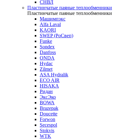
СНВЛ
Пластинчатые паяные теплообменники
Пластинчатые паяные теплообменники
Машимпэкс
Alfa Laval
KAORI
SWEP (РоСвеп)
Funke
Sondex
Danfoss
ONDA
Hydac
Zilmet
ASA Hydralik
ECO AIR
HISAKA
Ридан
ЭксЭко
BOWA
Brazepak
Doucette
Forwon
Secespol
Stokvis
WTK