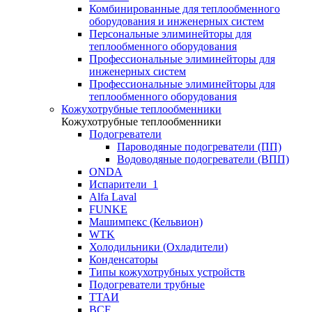
Комбинированные для теплообменного
оборудования и инженерных систем
Персональные элиминейторы для
теплообменного оборудования
Профессиональные элиминейторы для
инженерных систем
Профессиональные элиминейторы для
теплообменного оборудования
Кожухотрубные теплообменники
Кожухотрубные теплообменники
Подогреватели
Пароводяные подогреватели (ПП)
Водоводяные подогреватели (ВПП)
ONDA
Испарители_1
Alfa Laval
FUNKE
Машимпекс (Кельвион)
WTK
Холодильники (Охладители)
Конденсаторы
Типы кожухотрубных устройств
Подогреватели трубные
ТТАИ
BCF