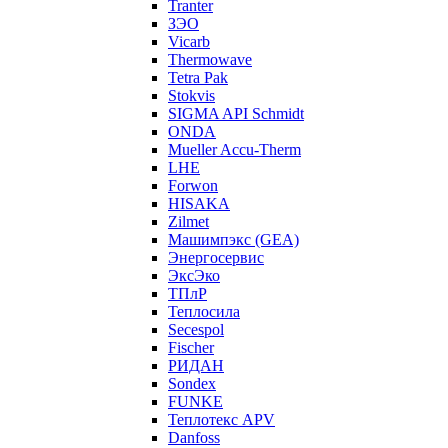
Tranter
ЗЭО
Vicarb
Thermowave
Tetra Pak
Stokvis
SIGMA API Schmidt
ONDA
Mueller Accu-Therm
LHE
Forwon
HISAKA
Zilmet
Машимпэкс (GEA)
Энергосервис
ЭксЭко
ТПлР
Теплосила
Secespol
Fischer
РИДАН
Sondex
FUNKE
Теплотекс APV
Danfoss