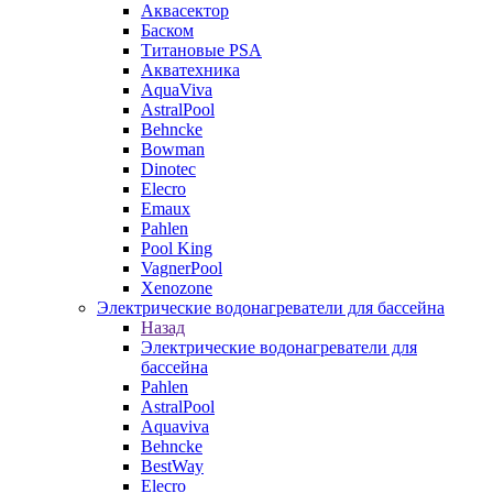
Аквасектор
Баском
Титановые PSA
Акватехника
AquaViva
AstralPool
Behncke
Bowman
Dinotec
Elecro
Emaux
Pahlen
Pool King
VagnerPool
Xenozone
Электрические водонагреватели для бассейна
Назад
Электрические водонагреватели для
бассейна
Pahlen
AstralPool
Aquaviva
Behncke
BestWay
Elecro