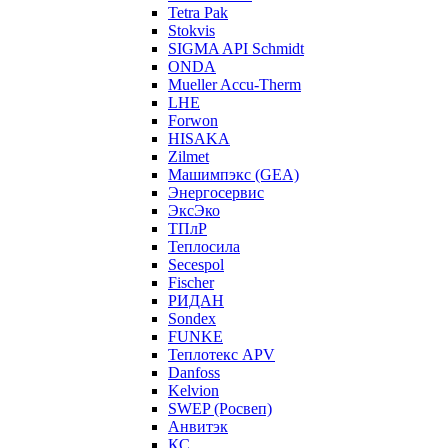
Tetra Pak
Stokvis
SIGMA API Schmidt
ONDA
Mueller Accu-Therm
LHE
Forwon
HISAKA
Zilmet
Машимпэкс (GEA)
Энергосервис
ЭксЭко
ТПлР
Теплосила
Secespol
Fischer
РИДАН
Sondex
FUNKE
Теплотекс APV
Danfoss
Kelvion
SWEP (Росвеп)
Анвитэк
КС