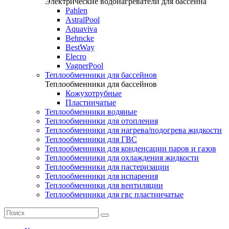
Электрические водонагреватели для бассейна
Pahlen
AstralPool
Aquaviva
Behncke
BestWay
Elecro
VagnerPool
Теплообменники для бассейнов
Теплообменники для бассейнов
Кожухотрубные
Пластинчатые
Теплообменники водяные
Теплообменники для отопления
Теплообменники для нагрева/подогрева жидкости
Теплообменники для ГВС
Теплообменники для конденсации паров и газов
Теплообменники для охлаждения жидкости
Теплообменники для пастеризации
Теплообменники для испарения
Теплообменники для вентиляции
Теплообменники для гвс пластинчатые