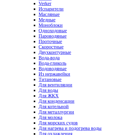
Verker
Испарители
Масляные
Медные
Моноблоки
Одноходовые
Пароводяные
Проточные
Скоростные
Двухконтурные
Вода-вода
Вода-гликоль
Водоводяные
Из нержавейки
Титановые
Для вентиляции
Для воды
Для ЖКХ
Для конденсации
Для котельной
Для металлургии
Для молока
Для морских судов
Для нагрева и подогрева воды
Для охлаждения