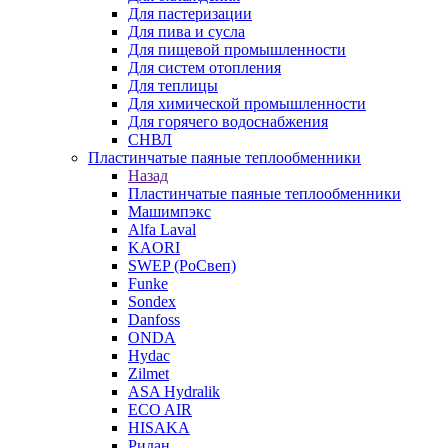
Для пастеризации
Для пива и сусла
Для пищевой промышленности
Для систем отопления
Для теплицы
Для химической промышленности
Для горячего водоснабжения
СНВЛ
Пластинчатые паяные теплообменники
Назад
Пластинчатые паяные теплообменники
Машимпэкс
Alfa Laval
KAORI
SWEP (РоСвеп)
Funke
Sondex
Danfoss
ONDA
Hydac
Zilmet
ASA Hydralik
ECO AIR
HISAKA
Ридан