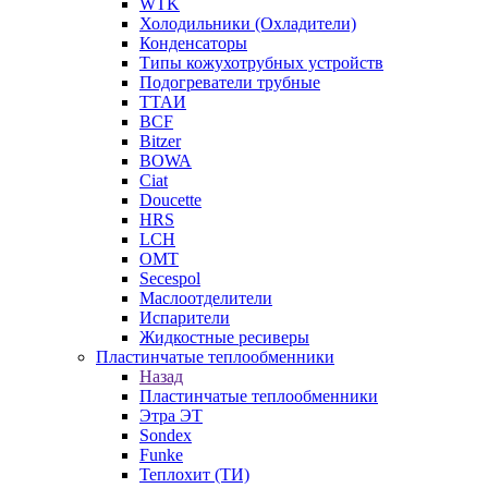
WTK
Холодильники (Охладители)
Конденсаторы
Типы кожухотрубных устройств
Подогреватели трубные
ТТАИ
BCF
Bitzer
BOWA
Ciat
Doucette
HRS
LCH
OMT
Secespol
Маслоотделители
Испарители
Жидкостные ресиверы
Пластинчатые теплообменники
Назад
Пластинчатые теплообменники
Этра ЭТ
Sondex
Funke
Теплохит (ТИ)