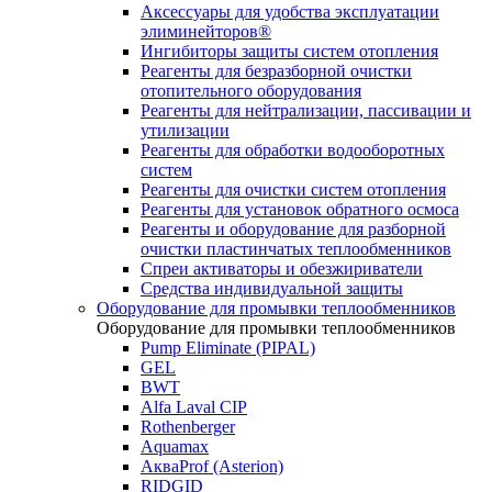
Аксессуары для удобства эксплуатации
элиминейторов®
Ингибиторы защиты систем отопления
Реагенты для безразборной очистки
отопительного оборудования
Реагенты для нейтрализации, пассивации и
утилизации
Реагенты для обработки водооборотных
систем
Реагенты для очистки систем отопления
Реагенты для установок обратного осмоса
Реагенты и оборудование для разборной
очистки пластинчатых теплообменников
Спреи активаторы и обезжириватели
Средства индивидуальной защиты
Оборудование для промывки теплообменников
Оборудование для промывки теплообменников
Pump Eliminate (PIPAL)
GEL
BWT
Alfa Laval CIP
Rothenberger
Aquamax
АкваProf (Asterion)
RIDGID