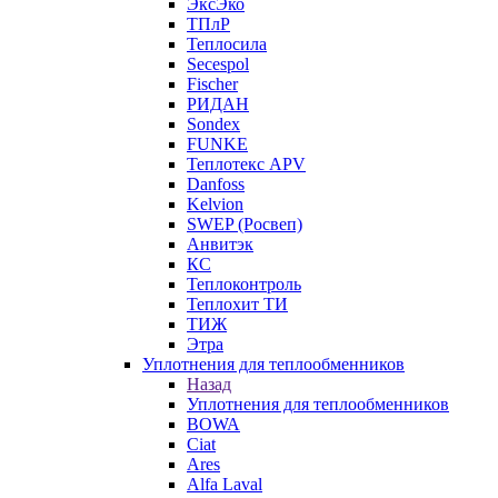
ЭксЭко
ТПлР
Теплосила
Secespol
Fischer
РИДАН
Sondex
FUNKE
Теплотекс APV
Danfoss
Kelvion
SWEP (Росвеп)
Анвитэк
КС
Теплоконтроль
Теплохит ТИ
ТИЖ
Этра
Уплотнения для теплообменников
Назад
Уплотнения для теплообменников
BOWA
Ciat
Ares
Alfa Laval