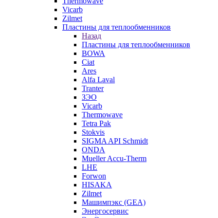
Thermowave
Vicarb
Zilmet
Пластины для теплообменников
Назад
Пластины для теплообменников
BOWA
Ciat
Ares
Alfa Laval
Tranter
ЗЭО
Vicarb
Thermowave
Tetra Pak
Stokvis
SIGMA API Schmidt
ONDA
Mueller Accu-Therm
LHE
Forwon
HISAKA
Zilmet
Машимпэкс (GEA)
Энергосервис