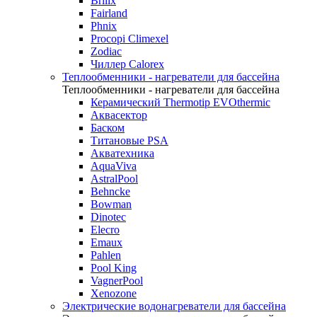
Brilix
Fairland
Phnix
Procopi Climexel
Zodiac
Чиллер Calorex
Теплообменники - нагреватели для бассейна
Теплообменники - нагреватели для бассейна
Керамический Thermotip EVOthermic
Аквасектор
Баском
Титановые PSA
Акватехника
AquaViva
AstralPool
Behncke
Bowman
Dinotec
Elecro
Emaux
Pahlen
Pool King
VagnerPool
Xenozone
Электрические водонагреватели для бассейна