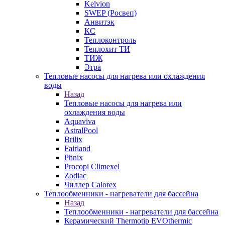
Kelvion
SWEP (Росвеп)
Анвитэк
КС
Теплоконтроль
Теплохит ТИ
ТИЖ
Этра
Тепловые насосы для нагрева или охлаждения
воды
Назад
Тепловые насосы для нагрева или
охлаждения воды
Aquaviva
AstralPool
Brilix
Fairland
Phnix
Procopi Climexel
Zodiac
Чиллер Calorex
Теплообменники - нагреватели для бассейна
Назад
Теплообменники - нагреватели для бассейна
Керамический Thermotip EVOthermic