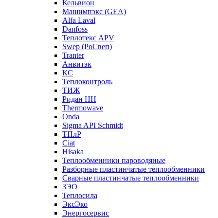
Кельвион
Машимпэкс (GEA)
Alfa Laval
Danfoss
Теплотекс APV
Swep (РоСвеп)
Tranter
Анвитэк
КС
Теплоконтроль
ТИЖ
Ридан НН
Thermowave
Onda
Sigma API Schmidt
ТПлР
Ciat
Hisaka
Теплообменники пароводяные
Разборные пластинчатые теплообменники
Сварные пластинчатые теплообменники
ЗЭО
Теплосила
ЭксЭко
Энергосервис