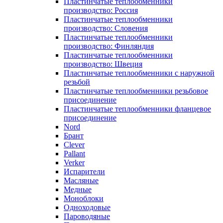
Пластинчатые теплообменники
производство: Россия
Пластинчатые теплообменники
производство: Словения
Пластинчатые теплообменники
производство: Финляндия
Пластинчатые теплообменники
производство: Швеция
Пластинчатые теплообменники с наружной
резьбой
Пластинчатые теплообменники резьбовое
присоединение
Пластинчатые теплообменники фланцевое
присоединение
Nord
Брант
Clever
Pallant
Verker
Испарители
Масляные
Медные
Моноблоки
Одноходовые
Пароводяные