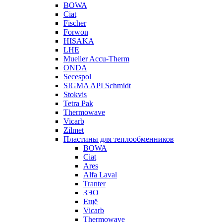
BOWA
Ciat
Fischer
Forwon
HISAKA
LHE
Mueller Accu-Therm
ONDA
Secespol
SIGMA API Schmidt
Stokvis
Tetra Pak
Thermowave
Vicarb
Zilmet
Пластины для теплообменников
BOWA
Ciat
Ares
Alfa Laval
Tranter
ЗЭО
Ещё
Vicarb
Thermowave