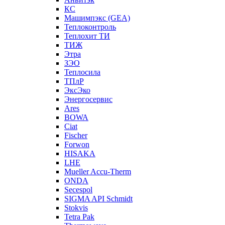
КС
Машимпэкс (GEA)
Теплоконтроль
Теплохит ТИ
ТИЖ
Этра
ЗЭО
Теплосила
ТПлР
ЭксЭко
Энергосервис
Ares
BOWA
Ciat
Fischer
Forwon
HISAKA
LHE
Mueller Accu-Therm
ONDA
Secespol
SIGMA API Schmidt
Stokvis
Tetra Pak