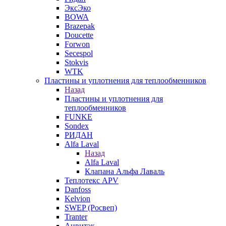
ЭксЭко
BOWA
Brazepak
Doucette
Forwon
Secespol
Stokvis
WTK
Пластины и уплотнения для теплообменников
Назад
Пластины и уплотнения для
теплообменников
FUNKE
Sondex
РИДАН
Alfa Laval
Назад
Alfa Laval
Клапана Альфа Лаваль
Теплотекс APV
Danfoss
Kelvion
SWEP (Росвеп)
Tranter
Анвитэк