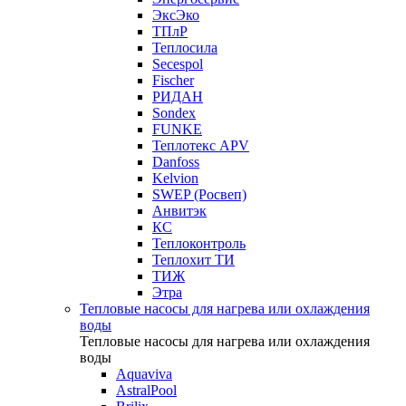
ЭксЭко
ТПлР
Теплосила
Secespol
Fischer
РИДАН
Sondex
FUNKE
Теплотекс APV
Danfoss
Kelvion
SWEP (Росвеп)
Анвитэк
КС
Теплоконтроль
Теплохит ТИ
ТИЖ
Этра
Тепловые насосы для нагрева или охлаждения
воды
Тепловые насосы для нагрева или охлаждения
воды
Aquaviva
AstralPool