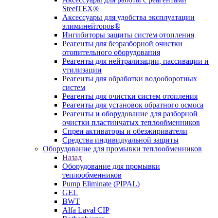
SteelTEX®
Аксессуары для удобства эксплуатации
элиминейторов®
Ингибиторы защиты систем отопления
Реагенты для безразборной очистки
отопительного оборудования
Реагенты для нейтрализации, пассивации и
утилизации
Реагенты для обработки водооборотных
систем
Реагенты для очистки систем отопления
Реагенты для установок обратного осмоса
Реагенты и оборудование для разборной
очистки пластинчатых теплообменников
Спреи активаторы и обезжириватели
Средства индивидуальной защиты
Оборудование для промывки теплообменников
Назад
Оборудование для промывки
теплообменников
Pump Eliminate (PIPAL)
GEL
BWT
Alfa Laval CIP