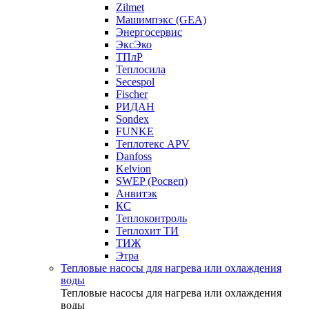
Zilmet
Машимпэкс (GEA)
Энергосервис
ЭксЭко
ТПлР
Теплосила
Secespol
Fischer
РИДАН
Sondex
FUNKE
Теплотекс APV
Danfoss
Kelvion
SWEP (Росвеп)
Анвитэк
КС
Теплоконтроль
Теплохит ТИ
ТИЖ
Этра
Тепловые насосы для нагрева или охлаждения
воды
Тепловые насосы для нагрева или охлаждения
воды