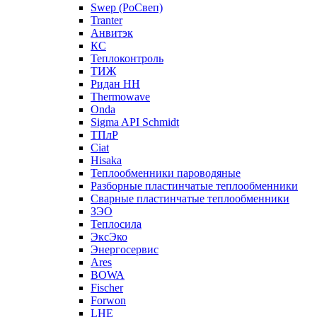
Swep (РоСвеп)
Tranter
Анвитэк
КС
Теплоконтроль
ТИЖ
Ридан НН
Thermowave
Onda
Sigma API Schmidt
ТПлР
Ciat
Hisaka
Теплообменники пароводяные
Разборные пластинчатые теплообменники
Сварные пластинчатые теплообменники
ЗЭО
Теплосила
ЭксЭко
Энергосервис
Ares
BOWA
Fischer
Forwon
LHE