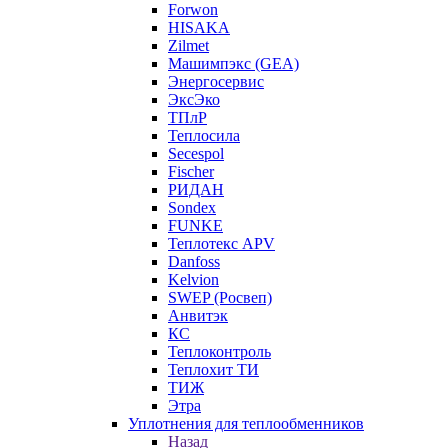
Forwon
HISAKA
Zilmet
Машимпэкс (GEA)
Энергосервис
ЭксЭко
ТПлР
Теплосила
Secespol
Fischer
РИДАН
Sondex
FUNKE
Теплотекс APV
Danfoss
Kelvion
SWEP (Росвеп)
Анвитэк
КС
Теплоконтроль
Теплохит ТИ
ТИЖ
Этра
Уплотнения для теплообменников
Назад