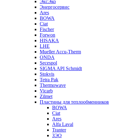
ЭксЭко
Энергосервис
Ares
BOWA
Ciat
Fischer
Forwon
HISAKA
LHE
Mueller Accu-Therm
ONDA
Secespol
SIGMA API Schmidt
Stokvis
Tetra Pak
Thermowave
Vicarb
Zilmet
Пластины для теплообменников
BOWA
Ciat
Ares
Alfa Laval
Tranter
ЗЭО