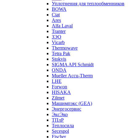
Уплотнения для теплообменников
BOWA
Ciat
Ares
Alfa Laval
Tranter
ЗЭО
Vicarb
Thermowave
Tetra Pak
Stokvis
SIGMA API Schmidt
ONDA
Mueller Accu-Therm
LHE
Forwon
HISAKA
Zilmet
Машимпэкс (GEA)
Энергосервис
ЭксЭко
ТПлР
Теплосила
Secespol
Fischer