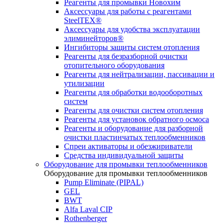
Реагенты для промывки Новохим
Аксессуары для работы с реагентами
SteelTEX®
Аксессуары для удобства эксплуатации
элиминейторов®
Ингибиторы защиты систем отопления
Реагенты для безразборной очистки
отопительного оборудования
Реагенты для нейтрализации, пассивации и
утилизации
Реагенты для обработки водооборотных
систем
Реагенты для очистки систем отопления
Реагенты для установок обратного осмоса
Реагенты и оборудование для разборной
очистки пластинчатых теплообменников
Спреи активаторы и обезжириватели
Средства индивидуальной защиты
Оборудование для промывки теплообменников
Оборудование для промывки теплообменников
Pump Eliminate (PIPAL)
GEL
BWT
Alfa Laval CIP
Rothenberger