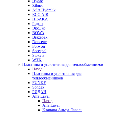
Hydac
Zilmet
ASA Hydralik
ECO AIR
HISAKA
Ридан
ЭксЭко
BOWA
Brazepak
Doucette
Forwon
Secespol
Stokvis
WTK
Пластины и уплотнения для теплообменников
Назад
Пластины и уплотнения для
теплообменников
FUNKE
Sondex
РИДАН
Alfa Laval
Назад
Alfa Laval
Клапана Альфа Лаваль