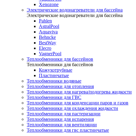
Xenozone
Электрические водонагреватели для бассейна
Электрические водонагреватели для бассейна
Pahlen
AstralPool
Aquaviva
Behncke
BestWay
Elecro
VagnerPool
Теплообменники для бассейнов
Теплообменники для бассейнов
Кожухотрубные
Пластинчатые
Теплообменники водяные
Теплообменники для отопления
Теплообменники для нагрева/подогрева жидкости
Теплообменники для ГВС
Теплообменники для конденсации паров и газов
Теплообменники для охлаждения жидкости
Теплообменники для пастеризации
Теплообменники для испарения
Теплообменники для вентиляции
Теплообменники для гвс пластинчатые