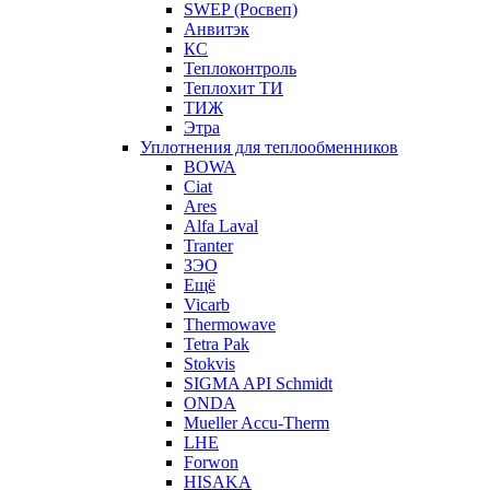
SWEP (Росвеп)
Анвитэк
КС
Теплоконтроль
Теплохит ТИ
ТИЖ
Этра
Уплотнения для теплообменников
BOWA
Ciat
Ares
Alfa Laval
Tranter
ЗЭО
Ещё
Vicarb
Thermowave
Tetra Pak
Stokvis
SIGMA API Schmidt
ONDA
Mueller Accu-Therm
LHE
Forwon
HISAKA