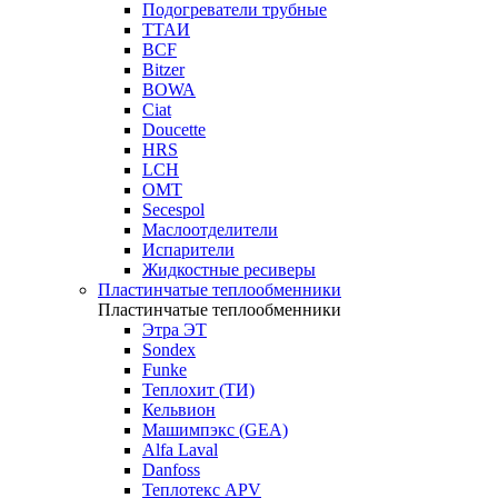
Подогреватели трубные
ТТАИ
BCF
Bitzer
BOWA
Ciat
Doucette
HRS
LCH
OMT
Secespol
Маслоотделители
Испарители
Жидкостные ресиверы
Пластинчатые теплообменники
Пластинчатые теплообменники
Этра ЭТ
Sondex
Funke
Теплохит (ТИ)
Кельвион
Машимпэкс (GEA)
Alfa Laval
Danfoss
Теплотекс APV