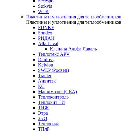
Secespol
Stokvis
WTK
Пластины и уплотнения для теплообменников
Пластины и уплотнения для теплообменников
FUNKE
Sondex
РИДАН
Alfa Laval
Клапана Альфа Лаваль
Теплотекс APV
Danfoss
Kelvion
SWEP (Росвеп)
Tranter
Анвитэк
КС
Машимпэкс (GEA)
Теплоконтроль
Теплохит ТИ
ТИЖ
Этра
ЗЭО
Теплосила
ТПлР