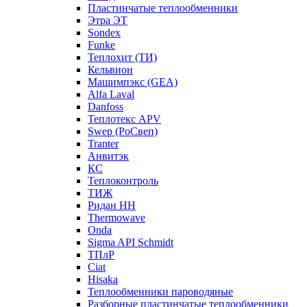
Пластинчатые теплообменники
Этра ЭТ
Sondex
Funke
Теплохит (ТИ)
Кельвион
Машимпэкс (GEA)
Alfa Laval
Danfoss
Теплотекс APV
Swep (РоСвеп)
Tranter
Анвитэк
КС
Теплоконтроль
ТИЖ
Ридан НН
Thermowave
Onda
Sigma API Schmidt
ТПлР
Ciat
Hisaka
Теплообменники пароводяные
Разборные пластинчатые теплообменники