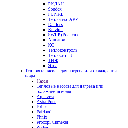
РИДАН
Sondex
FUNKE
Теплотекс APV
Danfoss
Kelvion
SWEP (Росвеп)
Анвитэк
КС
Теплоконтроль
Теплохит ТИ
ТИЖ
Этра
Тепловые насосы для нагрева или охлаждения
воды
Назад
Тепловые насосы для нагрева или
охлаждения воды
Aquaviva
AstralPool
Brilix
Fairland
Phnix
Procopi Climexel
Zodiac