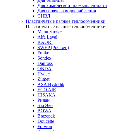
Для теплицы
Для химической промышленности
Для горячего водоснабжения
СНВЛ
Пластинчатые паяные теплообменники
Пластинчатые паяные теплообменники
Машимпэкс
Alfa Laval
KAORI
SWEP (РоСвеп)
Funke
Sondex
Danfoss
ONDA
Hydac
Zilmet
ASA Hydralik
ECO AIR
HISAKA
Ридан
ЭксЭко
BOWA
Brazepak
Doucette
Forwon