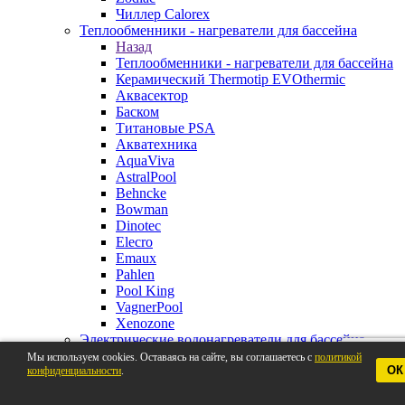
Чиллер Calorex
Теплообменники - нагреватели для бассейна
Назад
Теплообменники - нагреватели для бассейна
Керамический Thermotip EVOthermic
Аквасектор
Баском
Титановые PSA
Акватехника
AquaViva
AstralPool
Behncke
Bowman
Dinotec
Elecro
Emaux
Pahlen
Pool King
VagnerPool
Xenozone
Электрические водонагреватели для бассейна
Назад
Мы используем cookies. Оставаясь на сайте, вы соглашаетесь с
политикой
ОК
конфиденциальности
Электрические водонагреватели для
.
бассейна
Pahlen