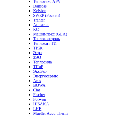
Теплотекс APV
Danfoss
Kelvion
SWEP (Росвеп)
Tranter
Анвитэк
КС
Машимпэкс (GEA)
Теплоконтроль
Теплохит ТИ
ТИЖ
Этра
ЗЭО
Теплосила
ТПлР
ЭксЭко
Энергосервис
Ares
BOWA
Ciat
Fischer
Forwon
HISAKA
LHE
Mueller Accu-Therm