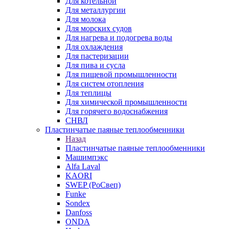
Для котельной
Для металлургии
Для молока
Для морских судов
Для нагрева и подогрева воды
Для охлаждения
Для пастеризации
Для пива и сусла
Для пищевой промышленности
Для систем отопления
Для теплицы
Для химической промышленности
Для горячего водоснабжения
СНВЛ
Пластинчатые паяные теплообменники
Назад
Пластинчатые паяные теплообменники
Машимпэкс
Alfa Laval
KAORI
SWEP (РоСвеп)
Funke
Sondex
Danfoss
ONDA