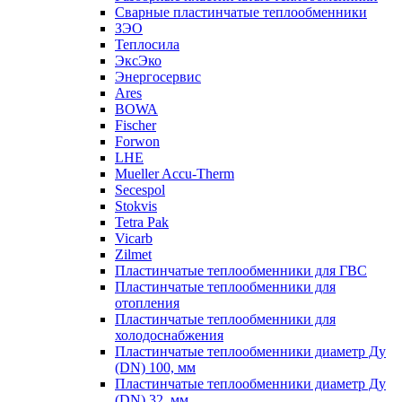
Сварные пластинчатые теплообменники
ЗЭО
Теплосила
ЭксЭко
Энергосервис
Ares
BOWA
Fischer
Forwon
LHE
Mueller Accu-Therm
Secespol
Stokvis
Tetra Pak
Vicarb
Zilmet
Пластинчатые теплообменники для ГВС
Пластинчатые теплообменники для
отопления
Пластинчатые теплообменники для
холодоснабжения
Пластинчатые теплообменники диаметр Ду
(DN) 100, мм
Пластинчатые теплообменники диаметр Ду
(DN) 32, мм