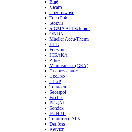
Ещё
Vicarb
Thermowave
Tetra Pak
Stokvis
SIGMA API Schmidt
ONDA
Mueller Accu-Therm
LHE
Forwon
HISAKA
Zilmet
Машимпэкс (GEA)
Энергосервис
ЭксЭко
ТПлР
Теплосила
Secespol
Fischer
РИДАН
Sondex
FUNKE
Теплотекс APV
Danfoss
Kelvion