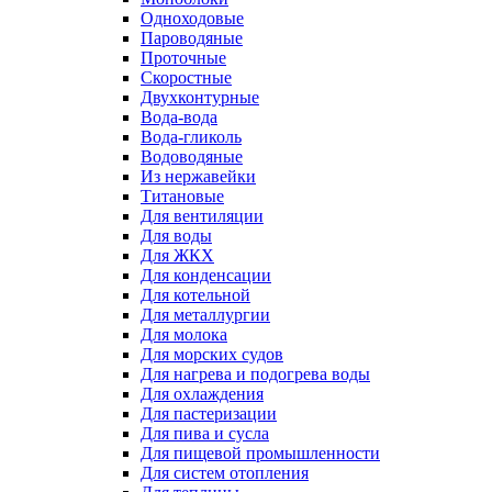
Одноходовые
Пароводяные
Проточные
Скоростные
Двухконтурные
Вода-вода
Вода-гликоль
Водоводяные
Из нержавейки
Титановые
Для вентиляции
Для воды
Для ЖКХ
Для конденсации
Для котельной
Для металлургии
Для молока
Для морских судов
Для нагрева и подогрева воды
Для охлаждения
Для пастеризации
Для пива и сусла
Для пищевой промышленности
Для систем отопления