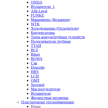
ONDA
Испарители_1
Alfa Laval
FUNKE
Машимпекс (Кельвион)
WTK
Холодильники (Охладители)
Конденсаторы
Типы кожухотрубных устройств
Подогреватели трубные
ТТАИ
BCF
Bitzer
BOWA
Ciat
Doucette
HRS
LCH
OMT
Secespol
Маслоотделители
Испарители
Жидкостные ресиверы
Пластинчатые теплообменники
Назад