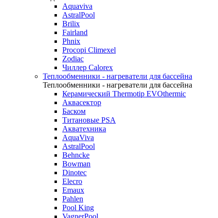
Aquaviva
AstralPool
Brilix
Fairland
Phnix
Procopi Climexel
Zodiac
Чиллер Calorex
Теплообменники - нагреватели для бассейна
Теплообменники - нагреватели для бассейна
Керамический Thermotip EVOthermic
Аквасектор
Баском
Титановые PSA
Акватехника
AquaViva
AstralPool
Behncke
Bowman
Dinotec
Elecro
Emaux
Pahlen
Pool King
VagnerPool