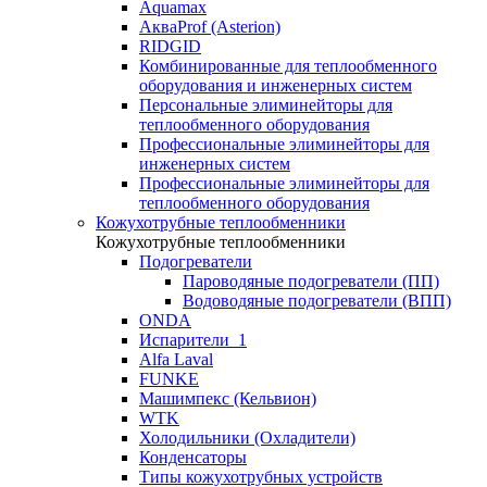
Aquamax
АкваProf (Asterion)
RIDGID
Комбинированные для теплообменного
оборудования и инженерных систем
Персональные элиминейторы для
теплообменного оборудования
Профессиональные элиминейторы для
инженерных систем
Профессиональные элиминейторы для
теплообменного оборудования
Кожухотрубные теплообменники
Кожухотрубные теплообменники
Подогреватели
Пароводяные подогреватели (ПП)
Водоводяные подогреватели (ВПП)
ONDA
Испарители_1
Alfa Laval
FUNKE
Машимпекс (Кельвион)
WTK
Холодильники (Охладители)
Конденсаторы
Типы кожухотрубных устройств