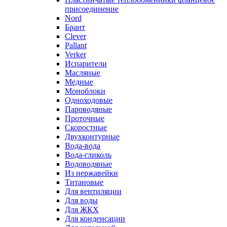
присоединение
Nord
Брант
Clever
Pallant
Verker
Испарители
Масляные
Медные
Моноблоки
Одноходовые
Пароводяные
Проточные
Скоростные
Двухконтурные
Вода-вода
Вода-гликоль
Водоводяные
Из нержавейки
Титановые
Для вентиляции
Для воды
Для ЖКХ
Для конденсации