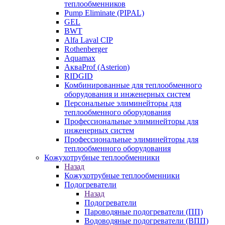
теплообменников
Pump Eliminate (PIPAL)
GEL
BWT
Alfa Laval CIP
Rothenberger
Aquamax
АкваProf (Asterion)
RIDGID
Комбинированные для теплообменного
оборудования и инженерных систем
Персональные элиминейторы для
теплообменного оборудования
Профессиональные элиминейторы для
инженерных систем
Профессиональные элиминейторы для
теплообменного оборудования
Кожухотрубные теплообменники
Назад
Кожухотрубные теплообменники
Подогреватели
Назад
Подогреватели
Пароводяные подогреватели (ПП)
Водоводяные подогреватели (ВПП)