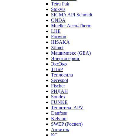
Tetra Pak
Stokvis
SIGMA API Schmidt
ONDA
Mueller Accu-Therm
LHE
Forwon
HISAKA
Zilmet
Машимпэкс (GEA)
Энергосервис
ЭксЭко
ТПлР
Теплосила
Secespol
Fischer
РИДАН
Sondex
FUNKE
Теплотекс APV
Danfoss
Kelvion
SWEP (Росвеп)
Анвитэк
КС