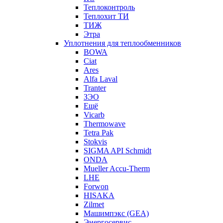
Теплоконтроль
Теплохит ТИ
ТИЖ
Этра
Уплотнения для теплообменников
BOWA
Ciat
Ares
Alfa Laval
Tranter
ЗЭО
Ещё
Vicarb
Thermowave
Tetra Pak
Stokvis
SIGMA API Schmidt
ONDA
Mueller Accu-Therm
LHE
Forwon
HISAKA
Zilmet
Машимпэкс (GEA)
Энергосервис