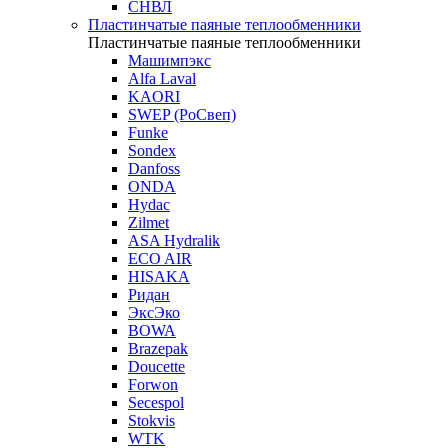
СНВЛ
Пластинчатые паяные теплообменники
Пластинчатые паяные теплообменники
Машимпэкс
Alfa Laval
KAORI
SWEP (РоСвеп)
Funke
Sondex
Danfoss
ONDA
Hydac
Zilmet
ASA Hydralik
ECO AIR
HISAKA
Ридан
ЭксЭко
BOWA
Brazepak
Doucette
Forwon
Secespol
Stokvis
WTK