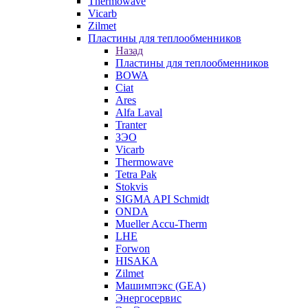
Thermowave
Vicarb
Zilmet
Пластины для теплообменников
Назад
Пластины для теплообменников
BOWA
Ciat
Ares
Alfa Laval
Tranter
ЗЭО
Vicarb
Thermowave
Tetra Pak
Stokvis
SIGMA API Schmidt
ONDA
Mueller Accu-Therm
LHE
Forwon
HISAKA
Zilmet
Машимпэкс (GEA)
Энергосервис