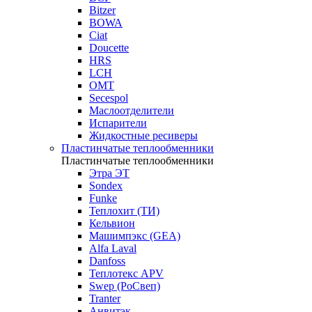
Bitzer
BOWA
Ciat
Doucette
HRS
LCH
OMT
Secespol
Маслоотделители
Испарители
Жидкостные ресиверы
Пластинчатые теплообменники
Пластинчатые теплообменники
Этра ЭТ
Sondex
Funke
Теплохит (ТИ)
Кельвион
Машимпэкс (GEA)
Alfa Laval
Danfoss
Теплотекс APV
Swep (РоСвеп)
Tranter
Анвитэк