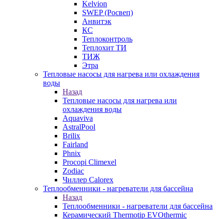
Kelvion
SWEP (Росвеп)
Анвитэк
КС
Теплоконтроль
Теплохит ТИ
ТИЖ
Этра
Тепловые насосы для нагрева или охлаждения
воды
Назад
Тепловые насосы для нагрева или
охлаждения воды
Aquaviva
AstralPool
Brilix
Fairland
Phnix
Procopi Climexel
Zodiac
Чиллер Calorex
Теплообменники - нагреватели для бассейна
Назад
Теплообменники - нагреватели для бассейна
Керамический Thermotip EVOthermic