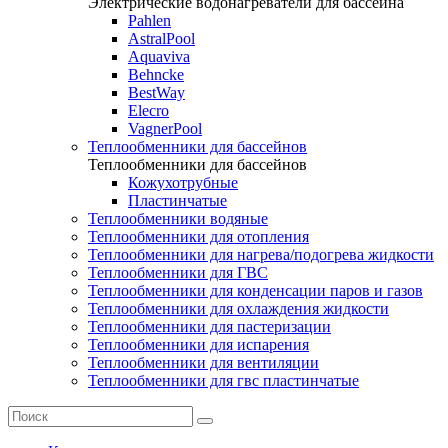
Электрические водонагреватели для бассейна
Pahlen
AstralPool
Aquaviva
Behncke
BestWay
Elecro
VagnerPool
Теплообменники для бассейнов
Теплообменники для бассейнов
Кожухотрубные
Пластинчатые
Теплообменники водяные
Теплообменники для отопления
Теплообменники для нагрева/подогрева жидкости
Теплообменники для ГВС
Теплообменники для конденсации паров и газов
Теплообменники для охлаждения жидкости
Теплообменники для пастеризации
Теплообменники для испарения
Теплообменники для вентиляции
Теплообменники для гвс пластинчатые