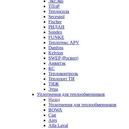
ЭксЭко
ТПлР
Теплосила
Secespol
Fischer
РИДАН
Sondex
FUNKE
Теплотекс APV
Danfoss
Kelvion
SWEP (Росвеп)
Анвитэк
КС
Теплоконтроль
Теплохит ТИ
ТИЖ
Этра
Уплотнения для теплообменников
Назад
Уплотнения для теплообменников
BOWA
Ciat
Ares
Alfa Laval