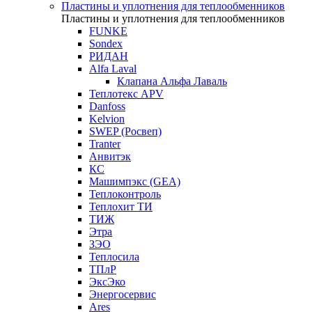
Пластины и уплотнения для теплообменников
Пластины и уплотнения для теплообменников
FUNKE
Sondex
РИДАН
Alfa Laval
Клапана Альфа Лаваль
Теплотекс APV
Danfoss
Kelvion
SWEP (Росвеп)
Tranter
Анвитэк
КС
Машимпэкс (GEA)
Теплоконтроль
Теплохит ТИ
ТИЖ
Этра
ЗЭО
Теплосила
ТПлР
ЭксЭко
Энергосервис
Ares