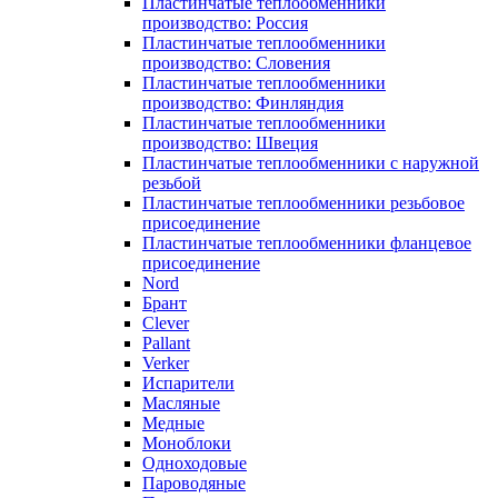
Пластинчатые теплообменники
производство: Россия
Пластинчатые теплообменники
производство: Словения
Пластинчатые теплообменники
производство: Финляндия
Пластинчатые теплообменники
производство: Швеция
Пластинчатые теплообменники с наружной
резьбой
Пластинчатые теплообменники резьбовое
присоединение
Пластинчатые теплообменники фланцевое
присоединение
Nord
Брант
Clever
Pallant
Verker
Испарители
Масляные
Медные
Моноблоки
Одноходовые
Пароводяные