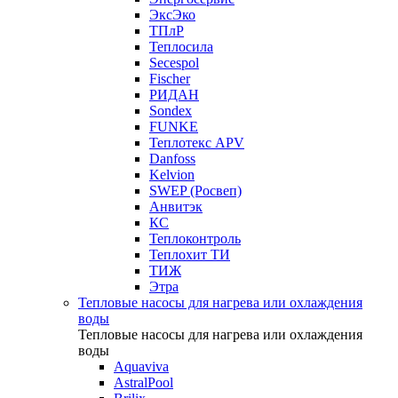
ЭксЭко
ТПлР
Теплосила
Secespol
Fischer
РИДАН
Sondex
FUNKE
Теплотекс APV
Danfoss
Kelvion
SWEP (Росвеп)
Анвитэк
КС
Теплоконтроль
Теплохит ТИ
ТИЖ
Этра
Тепловые насосы для нагрева или охлаждения
воды
Тепловые насосы для нагрева или охлаждения
воды
Aquaviva
AstralPool