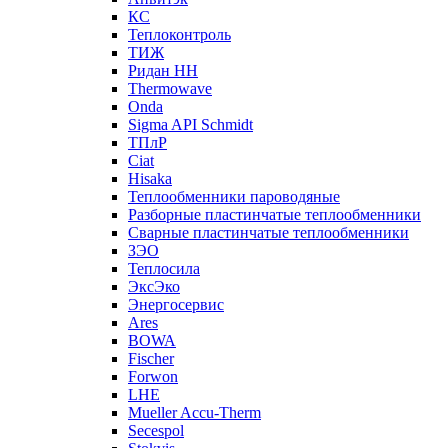
КС
Теплоконтроль
ТИЖ
Ридан НН
Thermowave
Onda
Sigma API Schmidt
ТПлР
Ciat
Hisaka
Теплообменники пароводяные
Разборные пластинчатые теплообменники
Сварные пластинчатые теплообменники
ЗЭО
Теплосила
ЭксЭко
Энергосервис
Ares
BOWA
Fischer
Forwon
LHE
Mueller Accu-Therm
Secespol