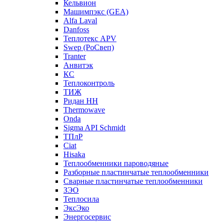
Кельвион
Машимпэкс (GEA)
Alfa Laval
Danfoss
Теплотекс APV
Swep (РоСвеп)
Tranter
Анвитэк
КС
Теплоконтроль
ТИЖ
Ридан НН
Thermowave
Onda
Sigma API Schmidt
ТПлР
Ciat
Hisaka
Теплообменники пароводяные
Разборные пластинчатые теплообменники
Сварные пластинчатые теплообменники
ЗЭО
Теплосила
ЭксЭко
Энергосервис