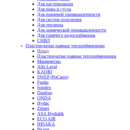
Для пастеризации
Для пива и сусла
Для пищевой промышленности
Для систем отопления
Для теплицы
Для химической промышленности
Для горячего водоснабжения
СНВЛ
Пластинчатые паяные теплообменники
Назад
Пластинчатые паяные теплообменники
Машимпэкс
Alfa Laval
KAORI
SWEP (РоСвеп)
Funke
Sondex
Danfoss
ONDA
Hydac
Zilmet
ASA Hydralik
ECO AIR
HISAKA
Ридан