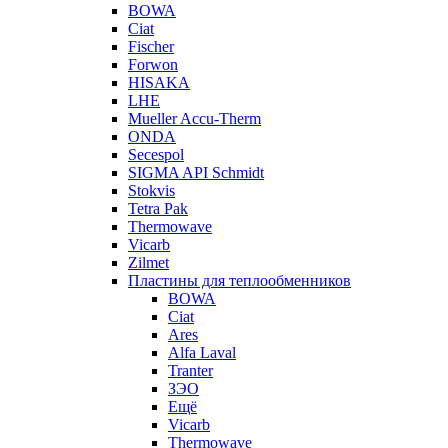
BOWA
Ciat
Fischer
Forwon
HISAKA
LHE
Mueller Accu-Therm
ONDA
Secespol
SIGMA API Schmidt
Stokvis
Tetra Pak
Thermowave
Vicarb
Zilmet
Пластины для теплообменников
BOWA
Ciat
Ares
Alfa Laval
Tranter
ЗЭО
Ещё
Vicarb
Thermowave