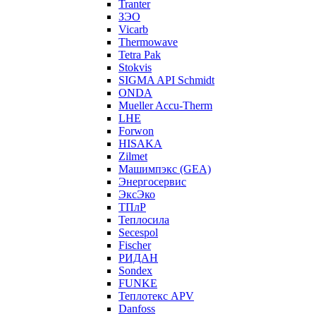
Tranter
ЗЭО
Vicarb
Thermowave
Tetra Pak
Stokvis
SIGMA API Schmidt
ONDA
Mueller Accu-Therm
LHE
Forwon
HISAKA
Zilmet
Машимпэкс (GEA)
Энергосервис
ЭксЭко
ТПлР
Теплосила
Secespol
Fischer
РИДАН
Sondex
FUNKE
Теплотекс APV
Danfoss