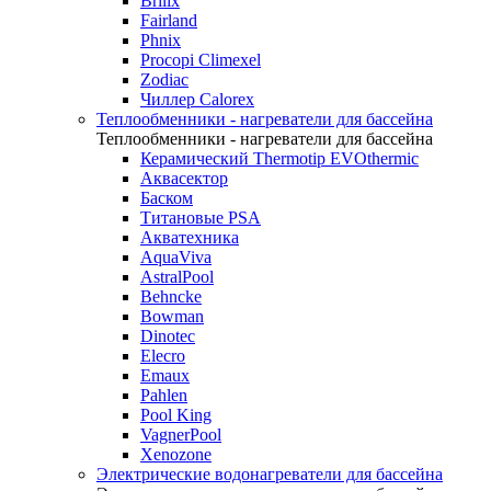
Brilix
Fairland
Phnix
Procopi Climexel
Zodiac
Чиллер Calorex
Теплообменники - нагреватели для бассейна
Теплообменники - нагреватели для бассейна
Керамический Thermotip EVOthermic
Аквасектор
Баском
Титановые PSA
Акватехника
AquaViva
AstralPool
Behncke
Bowman
Dinotec
Elecro
Emaux
Pahlen
Pool King
VagnerPool
Xenozone
Электрические водонагреватели для бассейна