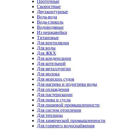
Проточные
Скоростные
Двухконтурные
Вода-вода
Вода-гликоль
Водоводяные
Из нержавейки
Титановые
Для вентиляции
Для воды
Для ЖКХ
Для конденсации
Для котельной
Для металлургии
Для молока
Для морских судов
Для нагрева и подогрева воды
Для охлаждения
Для пастеризации
Для пива и сусла
Для пищевой промышленности
Для систем отопления
Для теплицы
Для химической промышленности
Для горячего водоснабжения