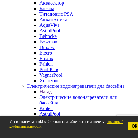
Аквасектор
Баском
Титановые PSA
Акватехника
AquaViva
AstralPool
Behncke
Bowman
Dinotec
Elecro
Emaux
Pahlen
Pool King
VagnerPool
Xenozone
Электрические водонагреватели для бассейна
Назад
Электрические водонагреватели для
бассейна
Pahlen
AstralPool
Aquaviva
Мы используем cookies. Оставаясь на сайте, вы соглашаетесь с
политикой
Behncke
ОК
конфиденциальности
.
BestWay
Elecro