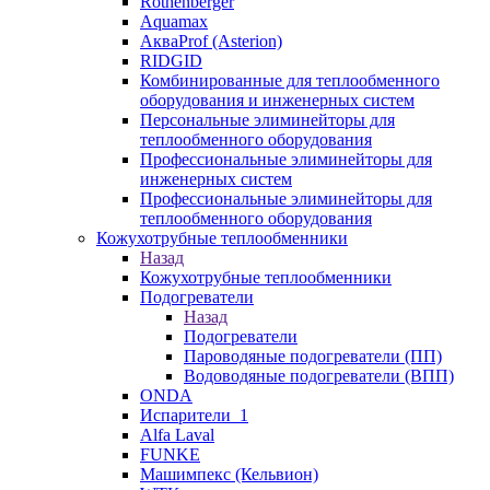
Rothenberger
Aquamax
АкваProf (Asterion)
RIDGID
Комбинированные для теплообменного
оборудования и инженерных систем
Персональные элиминейторы для
теплообменного оборудования
Профессиональные элиминейторы для
инженерных систем
Профессиональные элиминейторы для
теплообменного оборудования
Кожухотрубные теплообменники
Назад
Кожухотрубные теплообменники
Подогреватели
Назад
Подогреватели
Пароводяные подогреватели (ПП)
Водоводяные подогреватели (ВПП)
ONDA
Испарители_1
Alfa Laval
FUNKE
Машимпекс (Кельвион)