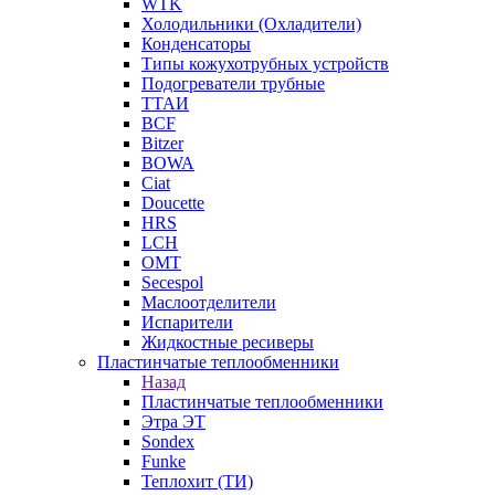
WTK
Холодильники (Охладители)
Конденсаторы
Типы кожухотрубных устройств
Подогреватели трубные
ТТАИ
BCF
Bitzer
BOWA
Ciat
Doucette
HRS
LCH
OMT
Secespol
Маслоотделители
Испарители
Жидкостные ресиверы
Пластинчатые теплообменники
Назад
Пластинчатые теплообменники
Этра ЭТ
Sondex
Funke
Теплохит (ТИ)