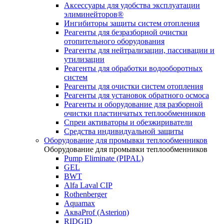
Аксессуары для удобства эксплуатации
элиминейторов®
Ингибиторы защиты систем отопления
Реагенты для безразборной очистки
отопительного оборудования
Реагенты для нейтрализации, пассивации и
утилизации
Реагенты для обработки водооборотных
систем
Реагенты для очистки систем отопления
Реагенты для установок обратного осмоса
Реагенты и оборудование для разборной
очистки пластинчатых теплообменников
Спреи активаторы и обезжириватели
Средства индивидуальной защиты
Оборудование для промывки теплообменников
Оборудование для промывки теплообменников
Pump Eliminate (PIPAL)
GEL
BWT
Alfa Laval CIP
Rothenberger
Aquamax
АкваProf (Asterion)
RIDGID