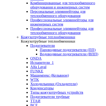
Комбинированные для теплообменного
оборудования и инженерных систем
Персональные элиминейторы для
теплообменного оборудования
Профессиональные элиминейторы для
инженерных систем
Профессиональные элиминейторы для
теплообменного оборудования
Кожухотрубные теплообменники
Кожухотрубные теплообменники
Подогреватели
Пароводяные подогреватели (ПП)
Водоводяные подогреватели (ВПП)
ONDA
Испарители_1
Alfa Laval
FUNKE
Машимпекс (Кельвион)
WTK
Холодильники (Охладители)
Конденсаторы
Типы кожухотрубных устройств
Подогреватели трубные
ТТАИ
BCF