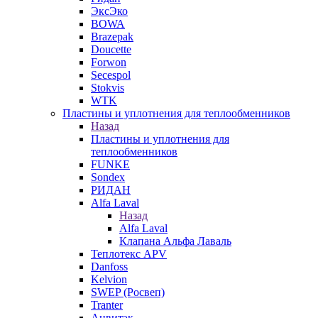
ЭксЭко
BOWA
Brazepak
Doucette
Forwon
Secespol
Stokvis
WTK
Пластины и уплотнения для теплообменников
Назад
Пластины и уплотнения для
теплообменников
FUNKE
Sondex
РИДАН
Alfa Laval
Назад
Alfa Laval
Клапана Альфа Лаваль
Теплотекс APV
Danfoss
Kelvion
SWEP (Росвеп)
Tranter
Анвитэк