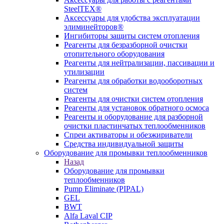
SteelTEX®
Аксессуары для удобства эксплуатации
элиминейторов®
Ингибиторы защиты систем отопления
Реагенты для безразборной очистки
отопительного оборудования
Реагенты для нейтрализации, пассивации и
утилизации
Реагенты для обработки водооборотных
систем
Реагенты для очистки систем отопления
Реагенты для установок обратного осмоса
Реагенты и оборудование для разборной
очистки пластинчатых теплообменников
Спреи активаторы и обезжириватели
Средства индивидуальной защиты
Оборудование для промывки теплообменников
Назад
Оборудование для промывки
теплообменников
Pump Eliminate (PIPAL)
GEL
BWT
Alfa Laval CIP