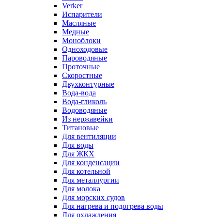
Verker
Испарители
Масляные
Медные
Моноблоки
Одноходовые
Пароводяные
Проточные
Скоростные
Двухконтурные
Вода-вода
Вода-гликоль
Водоводяные
Из нержавейки
Титановые
Для вентиляции
Для воды
Для ЖКХ
Для конденсации
Для котельной
Для металлургии
Для молока
Для морских судов
Для нагрева и подогрева воды
Для охлаждения