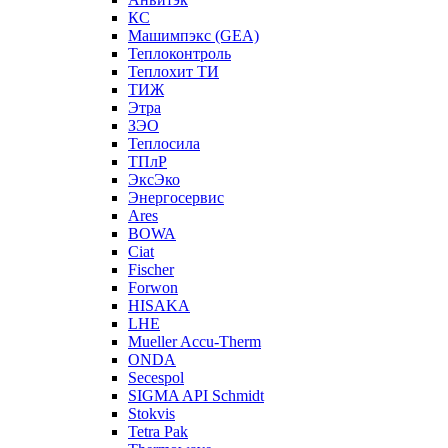
КС
Машимпэкс (GEA)
Теплоконтроль
Теплохит ТИ
ТИЖ
Этра
ЗЭО
Теплосила
ТПлР
ЭксЭко
Энергосервис
Ares
BOWA
Ciat
Fischer
Forwon
HISAKA
LHE
Mueller Accu-Therm
ONDA
Secespol
SIGMA API Schmidt
Stokvis
Tetra Pak