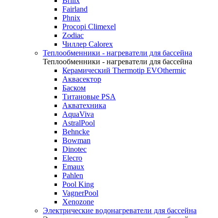
Brilix
Fairland
Phnix
Procopi Climexel
Zodiac
Чиллер Calorex
Теплообменники - нагреватели для бассейна
Теплообменники - нагреватели для бассейна
Керамический Thermotip EVOthermic
Аквасектор
Баском
Титановые PSA
Акватехника
AquaViva
AstralPool
Behncke
Bowman
Dinotec
Elecro
Emaux
Pahlen
Pool King
VagnerPool
Xenozone
Электрические водонагреватели для бассейна