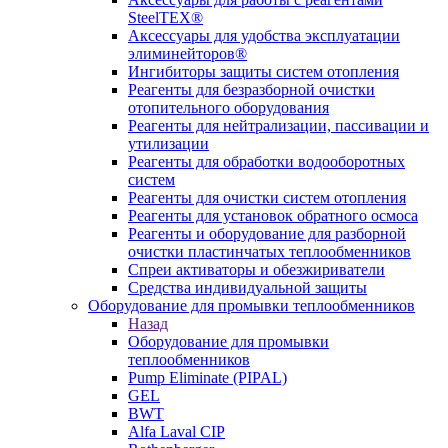
SteelTEX®
Аксессуары для удобства эксплуатации
элиминейторов®
Ингибиторы защиты систем отопления
Реагенты для безразборной очистки
отопительного оборудования
Реагенты для нейтрализации, пассивации и
утилизации
Реагенты для обработки водооборотных
систем
Реагенты для очистки систем отопления
Реагенты для установок обратного осмоса
Реагенты и оборудование для разборной
очистки пластинчатых теплообменников
Спреи активаторы и обезжириватели
Средства индивидуальной защиты
Оборудование для промывки теплообменников
Назад
Оборудование для промывки
теплообменников
Pump Eliminate (PIPAL)
GEL
BWT
Alfa Laval CIP