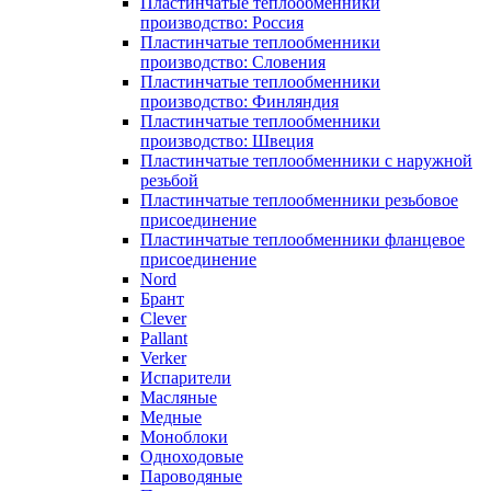
Пластинчатые теплообменники
производство: Россия
Пластинчатые теплообменники
производство: Словения
Пластинчатые теплообменники
производство: Финляндия
Пластинчатые теплообменники
производство: Швеция
Пластинчатые теплообменники с наружной
резьбой
Пластинчатые теплообменники резьбовое
присоединение
Пластинчатые теплообменники фланцевое
присоединение
Nord
Брант
Clever
Pallant
Verker
Испарители
Масляные
Медные
Моноблоки
Одноходовые
Пароводяные