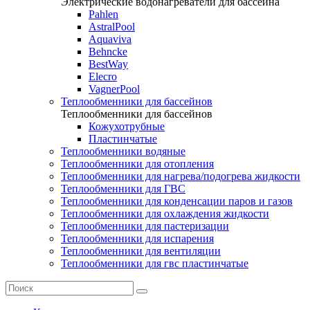
Электрические водонагреватели для бассейна
Pahlen
AstralPool
Aquaviva
Behncke
BestWay
Elecro
VagnerPool
Теплообменники для бассейнов
Теплообменники для бассейнов
Кожухотрубные
Пластинчатые
Теплообменники водяные
Теплообменники для отопления
Теплообменники для нагрева/подогрева жидкости
Теплообменники для ГВС
Теплообменники для конденсации паров и газов
Теплообменники для охлаждения жидкости
Теплообменники для пастеризации
Теплообменники для испарения
Теплообменники для вентиляции
Теплообменники для гвс пластинчатые