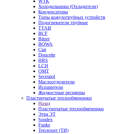
WTK
Холодильники (Охладители)
Конденсаторы
Типы кожухотрубных устройств
Подогреватели трубные
ТТАИ
BCF
Bitzer
BOWA
Ciat
Doucette
HRS
LCH
OMT
Secespol
Маслоотделители
Испарители
Жидкостные ресиверы
Пластинчатые теплообменники
Назад
Пластинчатые теплообменники
Этра ЭТ
Sondex
Funke
Теплохит (ТИ)