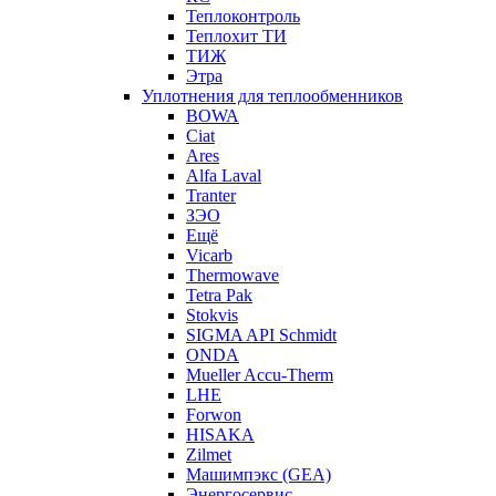
Теплоконтроль
Теплохит ТИ
ТИЖ
Этра
Уплотнения для теплообменников
BOWA
Ciat
Ares
Alfa Laval
Tranter
ЗЭО
Ещё
Vicarb
Thermowave
Tetra Pak
Stokvis
SIGMA API Schmidt
ONDA
Mueller Accu-Therm
LHE
Forwon
HISAKA
Zilmet
Машимпэкс (GEA)
Энергосервис