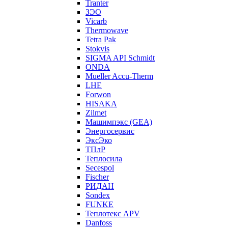
Tranter
ЗЭО
Vicarb
Thermowave
Tetra Pak
Stokvis
SIGMA API Schmidt
ONDA
Mueller Accu-Therm
LHE
Forwon
HISAKA
Zilmet
Машимпэкс (GEA)
Энергосервис
ЭксЭко
ТПлР
Теплосила
Secespol
Fischer
РИДАН
Sondex
FUNKE
Теплотекс APV
Danfoss