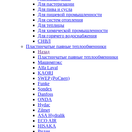
Для пастеризации
Для пива и сусла
Для пищевой промышленности
Для систем отопления
Для теплицы
Для химической промышленности
Для горячего водоснабжения
СНВЛ
Пластинчатые паяные теплообменники
Назад
Пластинчатые паяные теплообменники
Машимпэкс
Alfa Laval
KAORI
SWEP (РоСвеп)
Funke
Sondex
Danfoss
ONDA
Hydac
Zilmet
ASA Hydralik
ECO AIR
HISAKA
Ридан