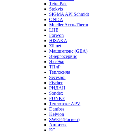
Tetra Pak
Stokvis
SIGMA API Schmidt
ONDA
Mueller Accu-Therm
LHE
Forwon
HISAKA
Zilmet
Машимпэкс (GEA)
Энергосервис
ЭксЭко
ТПлР
Теплосила
Secespol
Fischer
РИДАН
Sondex
FUNKE
Теплотекс APV
Danfoss
Kelvion
SWEP (Росвеп)
Анвитэк
КС