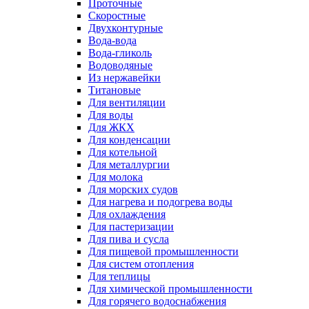
Проточные
Скоростные
Двухконтурные
Вода-вода
Вода-гликоль
Водоводяные
Из нержавейки
Титановые
Для вентиляции
Для воды
Для ЖКХ
Для конденсации
Для котельной
Для металлургии
Для молока
Для морских судов
Для нагрева и подогрева воды
Для охлаждения
Для пастеризации
Для пива и сусла
Для пищевой промышленности
Для систем отопления
Для теплицы
Для химической промышленности
Для горячего водоснабжения