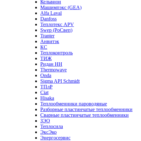
Кельвион
Машимпэкс (GEA)
Alfa Laval
Danfoss
Теплотекс APV
Swep (РоСвеп)
Tranter
Анвитэк
КС
Теплоконтроль
ТИЖ
Ридан НН
Thermowave
Onda
Sigma API Schmidt
ТПлР
Ciat
Hisaka
Теплообменники пароводяные
Разборные пластинчатые теплообменники
Сварные пластинчатые теплообменники
ЗЭО
Теплосила
ЭксЭко
Энергосервис