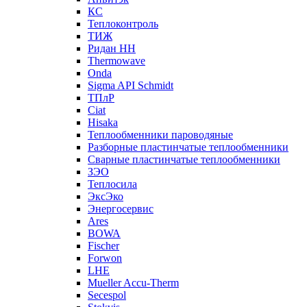
КС
Теплоконтроль
ТИЖ
Ридан НН
Thermowave
Onda
Sigma API Schmidt
ТПлР
Ciat
Hisaka
Теплообменники пароводяные
Разборные пластинчатые теплообменники
Сварные пластинчатые теплообменники
ЗЭО
Теплосила
ЭксЭко
Энергосервис
Ares
BOWA
Fischer
Forwon
LHE
Mueller Accu-Therm
Secespol