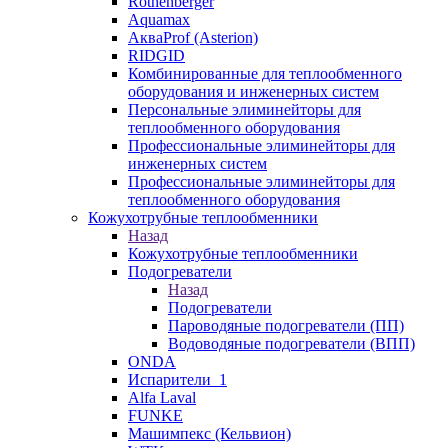
Rothenberger
Aquamax
АкваProf (Asterion)
RIDGID
Комбинированные для теплообменного
оборудования и инженерных систем
Персональные элиминейторы для
теплообменного оборудования
Профессиональные элиминейторы для
инженерных систем
Профессиональные элиминейторы для
теплообменного оборудования
Кожухотрубные теплообменники
Назад
Кожухотрубные теплообменники
Подогреватели
Назад
Подогреватели
Пароводяные подогреватели (ПП)
Водоводяные подогреватели (ВПП)
ONDA
Испарители_1
Alfa Laval
FUNKE
Машимпекс (Кельвион)