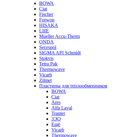
BOWA
Ciat
Fischer
Forwon
HISAKA
LHE
Mueller Accu-Therm
ONDA
Secespol
SIGMA API Schmidt
Stokvis
Tetra Pak
Thermowave
Vicarb
Zilmet
Пластины для теплообменников
BOWA
Ciat
Ares
Alfa Laval
Tranter
ЗЭО
Ещё
Vicarb
Thermowave