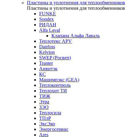
Пластины и уплотнения для теплообменников
Пластины и уплотнения для теплообменников
FUNKE
Sondex
РИДАН
Alfa Laval
Клапана Альфа Лаваль
Теплотекс APV
Danfoss
Kelvion
SWEP (Росвеп)
Tranter
Анвитэк
КС
Машимпэкс (GEA)
Теплоконтроль
Теплохит ТИ
ТИЖ
Этра
ЗЭО
Теплосила
ТПлР
ЭксЭко
Энергосервис
Ares