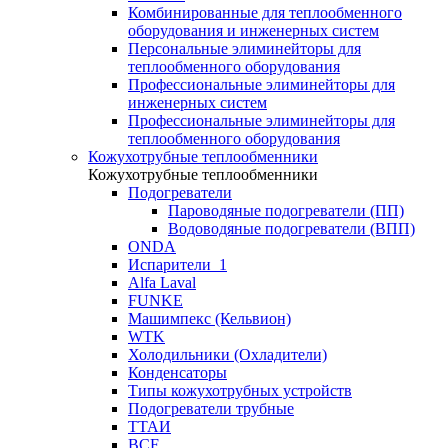
Комбинированные для теплообменного
оборудования и инженерных систем
Персональные элиминейторы для
теплообменного оборудования
Профессиональные элиминейторы для
инженерных систем
Профессиональные элиминейторы для
теплообменного оборудования
Кожухотрубные теплообменники
Кожухотрубные теплообменники
Подогреватели
Пароводяные подогреватели (ПП)
Водоводяные подогреватели (ВПП)
ONDA
Испарители_1
Alfa Laval
FUNKE
Машимпекс (Кельвион)
WTK
Холодильники (Охладители)
Конденсаторы
Типы кожухотрубных устройств
Подогреватели трубные
ТТАИ
BCF