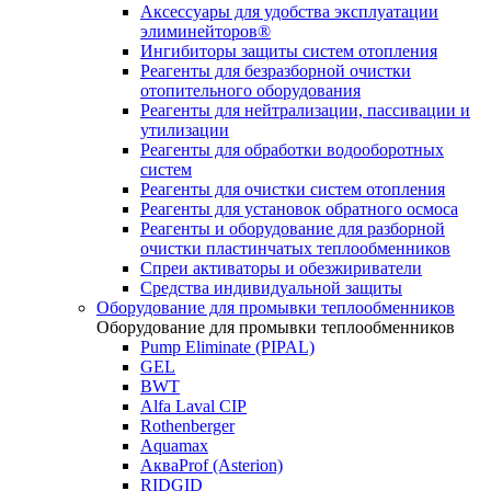
Аксессуары для удобства эксплуатации
элиминейторов®
Ингибиторы защиты систем отопления
Реагенты для безразборной очистки
отопительного оборудования
Реагенты для нейтрализации, пассивации и
утилизации
Реагенты для обработки водооборотных
систем
Реагенты для очистки систем отопления
Реагенты для установок обратного осмоса
Реагенты и оборудование для разборной
очистки пластинчатых теплообменников
Спреи активаторы и обезжириватели
Средства индивидуальной защиты
Оборудование для промывки теплообменников
Оборудование для промывки теплообменников
Pump Eliminate (PIPAL)
GEL
BWT
Alfa Laval CIP
Rothenberger
Aquamax
АкваProf (Asterion)
RIDGID