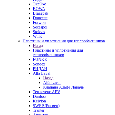
ЭксЭко
BOWA
Brazepak
Doucette
Forwon
Secespol
Stokvis
WTK
Пластины и уплотнения для теплообменников
Назад
Пластины и уплотнения для
теплообменников
FUNKE
Sondex
РИДАН
Alfa Laval
Назад
Alfa Laval
Клапана Альфа Лаваль
Теплотекс APV
Danfoss
Kelvion
SWEP (Росвеп)
Tranter
Анвитэк