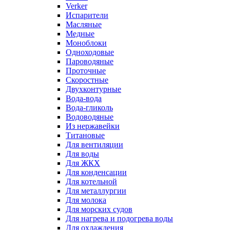
Verker
Испарители
Масляные
Медные
Моноблоки
Одноходовые
Пароводяные
Проточные
Скоростные
Двухконтурные
Вода-вода
Вода-гликоль
Водоводяные
Из нержавейки
Титановые
Для вентиляции
Для воды
Для ЖКХ
Для конденсации
Для котельной
Для металлургии
Для молока
Для морских судов
Для нагрева и подогрева воды
Для охлаждения