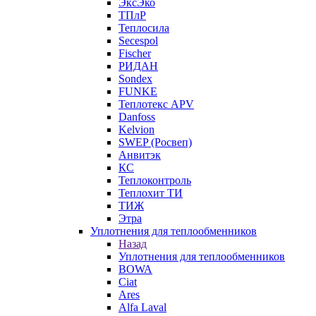
ЭксЭко
ТПлР
Теплосила
Secespol
Fischer
РИДАН
Sondex
FUNKE
Теплотекс APV
Danfoss
Kelvion
SWEP (Росвеп)
Анвитэк
КС
Теплоконтроль
Теплохит ТИ
ТИЖ
Этра
Уплотнения для теплообменников
Назад
Уплотнения для теплообменников
BOWA
Ciat
Ares
Alfa Laval