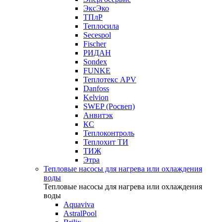
ЭксЭко
ТПлР
Теплосила
Secespol
Fischer
РИДАН
Sondex
FUNKE
Теплотекс APV
Danfoss
Kelvion
SWEP (Росвеп)
Анвитэк
КС
Теплоконтроль
Теплохит ТИ
ТИЖ
Этра
Тепловые насосы для нагрева или охлаждения
воды
Тепловые насосы для нагрева или охлаждения
воды
Aquaviva
AstralPool