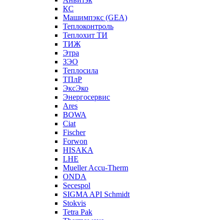
КС
Машимпэкс (GEA)
Теплоконтроль
Теплохит ТИ
ТИЖ
Этра
ЗЭО
Теплосила
ТПлР
ЭксЭко
Энергосервис
Ares
BOWA
Ciat
Fischer
Forwon
HISAKA
LHE
Mueller Accu-Therm
ONDA
Secespol
SIGMA API Schmidt
Stokvis
Tetra Pak