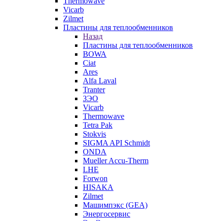
Thermowave
Vicarb
Zilmet
Пластины для теплообменников
Назад
Пластины для теплообменников
BOWA
Ciat
Ares
Alfa Laval
Tranter
ЗЭО
Vicarb
Thermowave
Tetra Pak
Stokvis
SIGMA API Schmidt
ONDA
Mueller Accu-Therm
LHE
Forwon
HISAKA
Zilmet
Машимпэкс (GEA)
Энергосервис