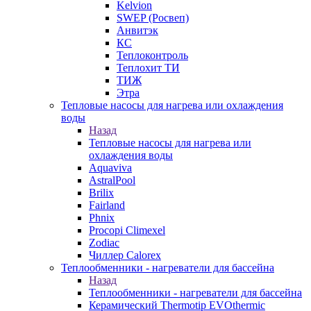
Kelvion
SWEP (Росвеп)
Анвитэк
КС
Теплоконтроль
Теплохит ТИ
ТИЖ
Этра
Тепловые насосы для нагрева или охлаждения
воды
Назад
Тепловые насосы для нагрева или
охлаждения воды
Aquaviva
AstralPool
Brilix
Fairland
Phnix
Procopi Climexel
Zodiac
Чиллер Calorex
Теплообменники - нагреватели для бассейна
Назад
Теплообменники - нагреватели для бассейна
Керамический Thermotip EVOthermic