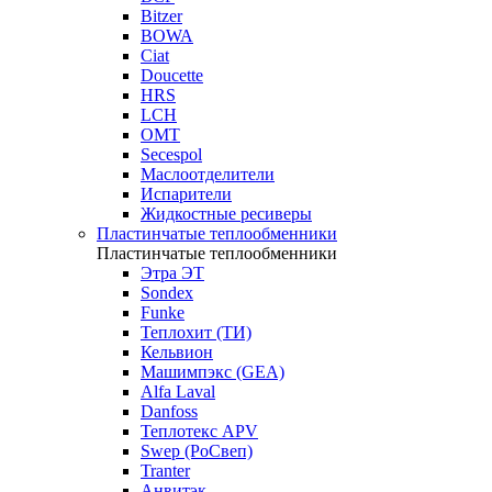
Bitzer
BOWA
Ciat
Doucette
HRS
LCH
OMT
Secespol
Маслоотделители
Испарители
Жидкостные ресиверы
Пластинчатые теплообменники
Пластинчатые теплообменники
Этра ЭТ
Sondex
Funke
Теплохит (ТИ)
Кельвион
Машимпэкс (GEA)
Alfa Laval
Danfoss
Теплотекс APV
Swep (РоСвеп)
Tranter
Анвитэк