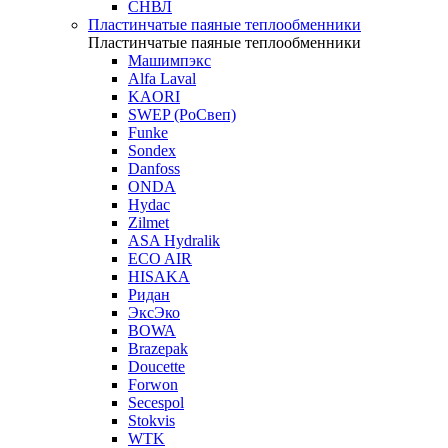
СНВЛ
Пластинчатые паяные теплообменники
Пластинчатые паяные теплообменники
Машимпэкс
Alfa Laval
KAORI
SWEP (РоСвеп)
Funke
Sondex
Danfoss
ONDA
Hydac
Zilmet
ASA Hydralik
ECO AIR
HISAKA
Ридан
ЭксЭко
BOWA
Brazepak
Doucette
Forwon
Secespol
Stokvis
WTK