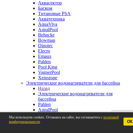
Аквасектор
Баском
Титановые PSA
Акватехника
AquaViva
AstralPool
Behncke
Bowman
Dinotec
Elecro
Emaux
Pahlen
Pool King
VagnerPool
Xenozone
Электрические водонагреватели для бассейна
Назад
Электрические водонагреватели для
бассейна
Pahlen
AstralPool
Aquaviva
Мы используем cookies. Оставаясь на сайте, вы соглашаетесь с
политикой
Behncke
ОК
конфиденциальности
.
BestWay
Elecro