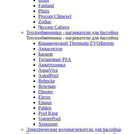
Brilix
Fairland
Phnix
Procopi Climexel
Zodiac
Чиллер Calorex
Теплообменники - нагреватели для бассейна
Теплообменники - нагреватели для бассейна
Керамический Thermotip EVOthermic
Аквасектор
Баском
Титановые PSA
Акватехника
AquaViva
AstralPool
Behncke
Bowman
Dinotec
Elecro
Emaux
Pahlen
Pool King
VagnerPool
Xenozone
Электрические водонагреватели для бассейна