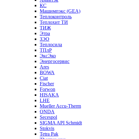
КС
Машимпэкс (GEA)
Теплоконтроль
Теплохит ТИ
ТИЖ
Этра
ЗЭО
Теплосила
ТПлР
ЭксЭко
Энергосервис
Ares
BOWA
Ciat
Fischer
Forwon
HISAKA
LHE
Mueller Accu-Therm
ONDA
Secespol
SIGMA API Schmidt
Stokvis
Tetra Pak