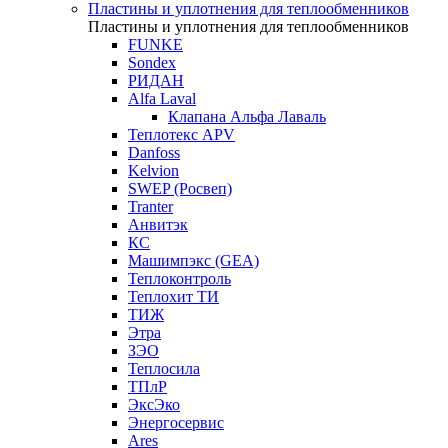
Пластины и уплотнения для теплообменников
Пластины и уплотнения для теплообменников
FUNKE
Sondex
РИДАН
Alfa Laval
Клапана Альфа Лаваль
Теплотекс APV
Danfoss
Kelvion
SWEP (Росвеп)
Tranter
Анвитэк
КС
Машимпэкс (GEA)
Теплоконтроль
Теплохит ТИ
ТИЖ
Этра
ЗЭО
Теплосила
ТПлР
ЭксЭко
Энергосервис
Ares