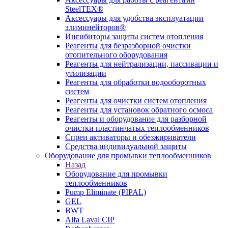
SteelTEX®
Аксессуары для удобства эксплуатации
элиминейторов®
Ингибиторы защиты систем отопления
Реагенты для безразборной очистки
отопительного оборудования
Реагенты для нейтрализации, пассивации и
утилизации
Реагенты для обработки водооборотных
систем
Реагенты для очистки систем отопления
Реагенты для установок обратного осмоса
Реагенты и оборудование для разборной
очистки пластинчатых теплообменников
Спреи активаторы и обезжириватели
Средства индивидуальной защиты
Оборудование для промывки теплообменников
Назад
Оборудование для промывки
теплообменников
Pump Eliminate (PIPAL)
GEL
BWT
Alfa Laval CIP