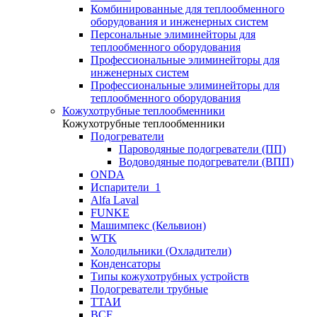
Комбинированные для теплообменного
оборудования и инженерных систем
Персональные элиминейторы для
теплообменного оборудования
Профессиональные элиминейторы для
инженерных систем
Профессиональные элиминейторы для
теплообменного оборудования
Кожухотрубные теплообменники
Кожухотрубные теплообменники
Подогреватели
Пароводяные подогреватели (ПП)
Водоводяные подогреватели (ВПП)
ONDA
Испарители_1
Alfa Laval
FUNKE
Машимпекс (Кельвион)
WTK
Холодильники (Охладители)
Конденсаторы
Типы кожухотрубных устройств
Подогреватели трубные
ТТАИ
BCF