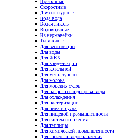
Проточные
Скоростные
Двухконтурные
Вода-вода
Вода-гликоль
Водоводяные
Из нержавейки
Титановые
Для вентиляции
Для воды
Для ЖКХ
Для конденсации
Для котельной
Для металлургии
Для молока
Для морских судов
Для нагрева и подогрева воды
Для охлаждения
Для пастеризации
Для пива и сусла
Для пищевой промышленности
Для систем отопления
Для теплицы
Для химической промышленности
Для горячего водоснабжения