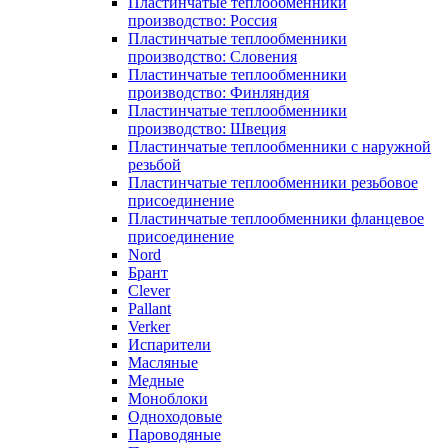
Пластинчатые теплообменники
производство: Россия
Пластинчатые теплообменники
производство: Словения
Пластинчатые теплообменники
производство: Финляндия
Пластинчатые теплообменники
производство: Швеция
Пластинчатые теплообменники с наружной
резьбой
Пластинчатые теплообменники резьбовое
присоединение
Пластинчатые теплообменники фланцевое
присоединение
Nord
Брант
Clever
Pallant
Verker
Испарители
Масляные
Медные
Моноблоки
Одноходовые
Пароводяные