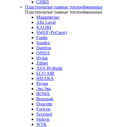
СНВЛ
Пластинчатые паяные теплообменники
Пластинчатые паяные теплообменники
Машимпэкс
Alfa Laval
KAORI
SWEP (РоСвеп)
Funke
Sondex
Danfoss
ONDA
Hydac
Zilmet
ASA Hydralik
ECO AIR
HISAKA
Ридан
ЭксЭко
BOWA
Brazepak
Doucette
Forwon
Secespol
Stokvis
WTK