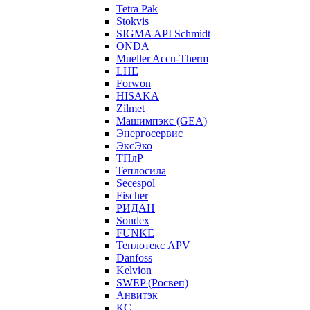
Tetra Pak
Stokvis
SIGMA API Schmidt
ONDA
Mueller Accu-Therm
LHE
Forwon
HISAKA
Zilmet
Машимпэкс (GEA)
Энергосервис
ЭксЭко
ТПлР
Теплосила
Secespol
Fischer
РИДАН
Sondex
FUNKE
Теплотекс APV
Danfoss
Kelvion
SWEP (Росвеп)
Анвитэк
КС