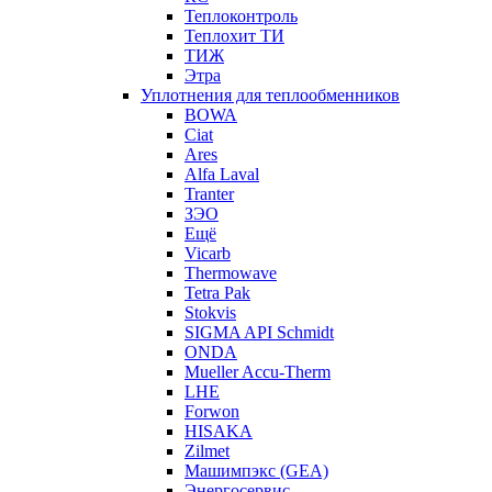
Теплоконтроль
Теплохит ТИ
ТИЖ
Этра
Уплотнения для теплообменников
BOWA
Ciat
Ares
Alfa Laval
Tranter
ЗЭО
Ещё
Vicarb
Thermowave
Tetra Pak
Stokvis
SIGMA API Schmidt
ONDA
Mueller Accu-Therm
LHE
Forwon
HISAKA
Zilmet
Машимпэкс (GEA)
Энергосервис