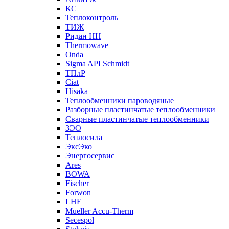
КС
Теплоконтроль
ТИЖ
Ридан НН
Thermowave
Onda
Sigma API Schmidt
ТПлР
Ciat
Hisaka
Теплообменники пароводяные
Разборные пластинчатые теплообменники
Сварные пластинчатые теплообменники
ЗЭО
Теплосила
ЭксЭко
Энергосервис
Ares
BOWA
Fischer
Forwon
LHE
Mueller Accu-Therm
Secespol