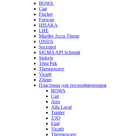
BOWA
Ciat
Fischer
Forwon
HISAKA
LHE
Mueller Accu-Therm
ONDA
Secespol
SIGMA API Schmidt
Stokvis
Tetra Pak
Thermowave
Vicarb
Zilmet
Пластины для теплообменников
BOWA
Ciat
Ares
Alfa Laval
Tranter
ЗЭО
Ещё
Vicarb
Thermowave