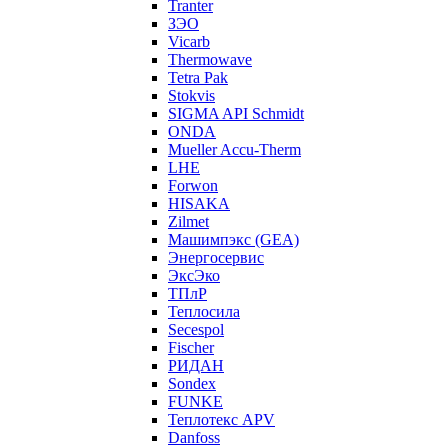
Tranter
ЗЭО
Vicarb
Thermowave
Tetra Pak
Stokvis
SIGMA API Schmidt
ONDA
Mueller Accu-Therm
LHE
Forwon
HISAKA
Zilmet
Машимпэкс (GEA)
Энергосервис
ЭксЭко
ТПлР
Теплосила
Secespol
Fischer
РИДАН
Sondex
FUNKE
Теплотекс APV
Danfoss