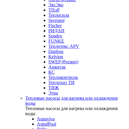
ЭксЭко
ТПлР
Теплосила
Secespol
Fischer
РИДАН
Sondex
FUNKE
Теплотекс APV
Danfoss
Kelvion
SWEP (Росвеп)
Анвитэк
КС
Теплоконтроль
Теплохит ТИ
ТИЖ
Этра
Тепловые насосы для нагрева или охлаждения
воды
Тепловые насосы для нагрева или охлаждения
воды
Aquaviva
AstralPool