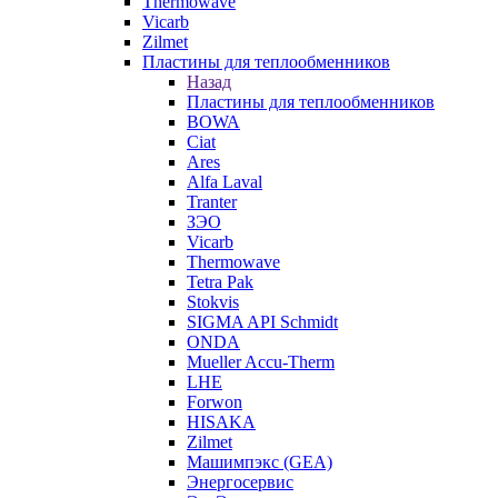
Thermowave
Vicarb
Zilmet
Пластины для теплообменников
Назад
Пластины для теплообменников
BOWA
Ciat
Ares
Alfa Laval
Tranter
ЗЭО
Vicarb
Thermowave
Tetra Pak
Stokvis
SIGMA API Schmidt
ONDA
Mueller Accu-Therm
LHE
Forwon
HISAKA
Zilmet
Машимпэкс (GEA)
Энергосервис