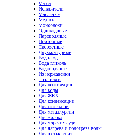
Verker
Испарители
Масляные
Медные
Моноблоки
Одноходовые
Пароводяные
Проточные
Скоростные
Двухконтурные
Вода-вода
Вода-гликоль
Водоводяные
Из нержавейки
Титановые
Для вентиляции
Для воды
Для ЖКХ
Для конденсации
Для котельной
Для металлургии
Для молока
Для морских судов
Для нагрева и подогрева воды
Для охлаждения