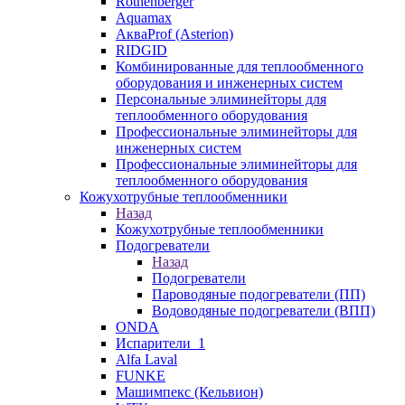
Rothenberger
Aquamax
АкваProf (Asterion)
RIDGID
Комбинированные для теплообменного
оборудования и инженерных систем
Персональные элиминейторы для
теплообменного оборудования
Профессиональные элиминейторы для
инженерных систем
Профессиональные элиминейторы для
теплообменного оборудования
Кожухотрубные теплообменники
Назад
Кожухотрубные теплообменники
Подогреватели
Назад
Подогреватели
Пароводяные подогреватели (ПП)
Водоводяные подогреватели (ВПП)
ONDA
Испарители_1
Alfa Laval
FUNKE
Машимпекс (Кельвион)