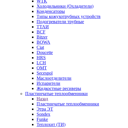
WTK
Холодильники (Охладители)
Конденсаторы
Типы кожухотрубных устройств
Подогреватели трубные
ТТАИ
BCF
Bitzer
BOWA
Ciat
Doucette
HRS
LCH
OMT
Secespol
Маслоотделители
Испарители
Жидкостные ресиверы
Пластинчатые теплообменники
Назад
Пластинчатые теплообменники
Этра ЭТ
Sondex
Funke
Теплохит (ТИ)