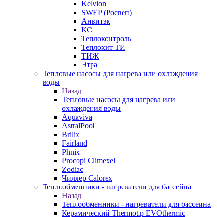
Kelvion
SWEP (Росвеп)
Анвитэк
КС
Теплоконтроль
Теплохит ТИ
ТИЖ
Этра
Тепловые насосы для нагрева или охлаждения
воды
Назад
Тепловые насосы для нагрева или
охлаждения воды
Aquaviva
AstralPool
Brilix
Fairland
Phnix
Procopi Climexel
Zodiac
Чиллер Calorex
Теплообменники - нагреватели для бассейна
Назад
Теплообменники - нагреватели для бассейна
Керамический Thermotip EVOthermic