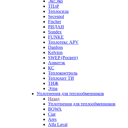
ЭксЭко
ТПлР
Теплосила
Secespol
Fischer
РИДАН
Sondex
FUNKE
Теплотекс APV
Danfoss
Kelvion
SWEP (Росвеп)
Анвитэк
КС
Теплоконтроль
Теплохит ТИ
ТИЖ
Этра
Уплотнения для теплообменников
Назад
Уплотнения для теплообменников
BOWA
Ciat
Ares
Alfa Laval