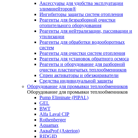
Аксессуары для удобства эксплуатации
элиминейторов®
Ингибиторы защиты систем отопления
Реагенты для безразборной очистки
отопительного оборудования
Реагенты для нейтрализации, пассивации и
утилизации
Реагенты для обработки водооборотных
систем
Реагенты для очистки систем отопления
Реагенты для установок обратного осмоса
Реагенты и оборудование для разборной
очистки пластинчатых теплообменников
Спреи активаторы и обезжириватели
Средства индивидуальной защиты
Оборудование для промывки теплообменников
Оборудование для промывки теплообменников
Pump Eliminate (PIPAL)
GEL
BWT
Alfa Laval CIP
Rothenberger
Aquamax
АкваProf (Asterion)
RIDGID