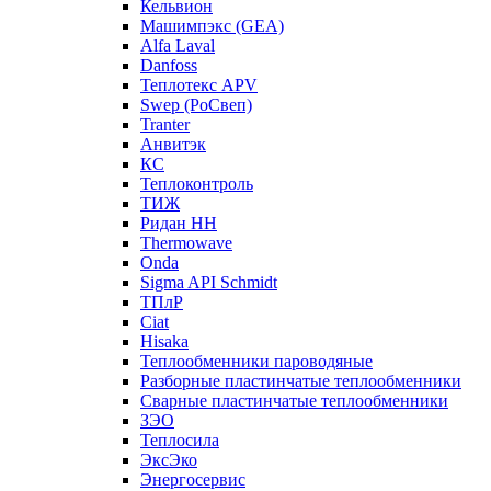
Кельвион
Машимпэкс (GEA)
Alfa Laval
Danfoss
Теплотекс APV
Swep (РоСвеп)
Tranter
Анвитэк
КС
Теплоконтроль
ТИЖ
Ридан НН
Thermowave
Onda
Sigma API Schmidt
ТПлР
Ciat
Hisaka
Теплообменники пароводяные
Разборные пластинчатые теплообменники
Сварные пластинчатые теплообменники
ЗЭО
Теплосила
ЭксЭко
Энергосервис