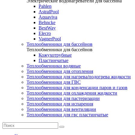
Электрические водонагреватели для бассейна
Pahlen
AstralPool
Aquaviva
Behncke
BestWay
Elecro
VagnerPool
Теплообменники для бассейнов
Теплообменники для бассейнов
Кожухотрубные
Пластинчатые
Теплообменники водяные
Теплообменники для отопления
Теплообменники для нагрева/подогрева жидкости
Теплообменники для ГВС
Теплообменники для конденсации паров и газов
Теплообменники для охлаждения жидкости
Теплообменники для пастеризации
Теплообменники для испарения
Теплообменники для вентиляции
Теплообменники для гвс пластинчатые