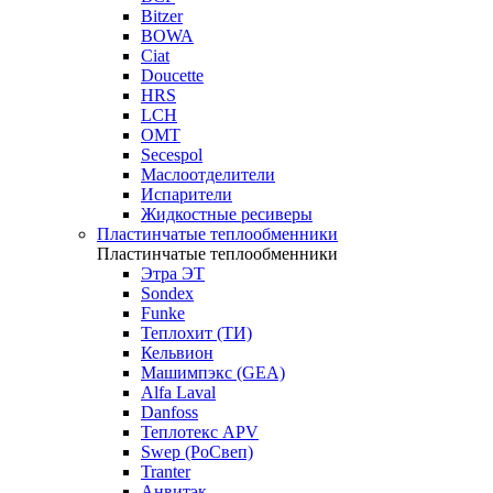
Bitzer
BOWA
Ciat
Doucette
HRS
LCH
OMT
Secespol
Маслоотделители
Испарители
Жидкостные ресиверы
Пластинчатые теплообменники
Пластинчатые теплообменники
Этра ЭТ
Sondex
Funke
Теплохит (ТИ)
Кельвион
Машимпэкс (GEA)
Alfa Laval
Danfoss
Теплотекс APV
Swep (РоСвеп)
Tranter
Анвитэк