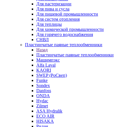
Для пастеризации
Для пива и сусла
Для пищевой промышленности
Для систем отопления
Для теплицы
Для химической промышленности
Для горячего водоснабжения
СНВЛ
Пластинчатые паяные теплообменники
Назад
Пластинчатые паяные теплообменники
Машимпэкс
Alfa Laval
KAORI
SWEP (РоСвеп)
Funke
Sondex
Danfoss
ONDA
Hydac
Zilmet
ASA Hydralik
ECO AIR
HISAKA
Ридан