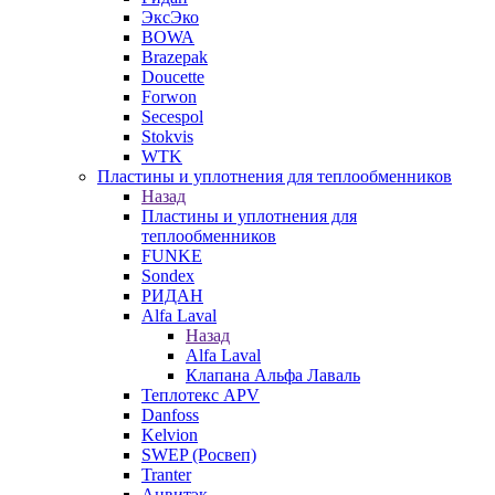
ЭксЭко
BOWA
Brazepak
Doucette
Forwon
Secespol
Stokvis
WTK
Пластины и уплотнения для теплообменников
Назад
Пластины и уплотнения для
теплообменников
FUNKE
Sondex
РИДАН
Alfa Laval
Назад
Alfa Laval
Клапана Альфа Лаваль
Теплотекс APV
Danfoss
Kelvion
SWEP (Росвеп)
Tranter
Анвитэк