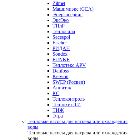
Zilmet
Машимпэкс (GEA)
Энергосервис
ЭксЭко
ТПлР
Теплосила
Secespol
Fischer
РИДАН
Sondex
FUNKE
Теплотекс APV
Danfoss
Kelvion
SWEP (Росвеп)
Анвитэк
КС
Теплоконтроль
Теплохит ТИ
ТИЖ
Этра
Тепловые насосы для нагрева или охлаждения
воды
Тепловые насосы для нагрева или охлаждения
воды