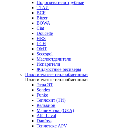
Подогреватели трубные
ТТАИ
BCF
Bitzer
BOWA
Ciat
Doucette
HRS
LCH
OMT
Secespol
Маслоотделители
Испарители
Жидкостные ресиверы
Пластинчатые теплообменники
Пластинчатые теплообменники
Этра ЭТ
Sondex
Funke
Теплохит (ТИ)
Кельвион
Машимпэкс (GEA)
Alfa Laval
Danfoss
Теплотекс APV