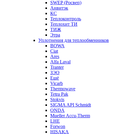
SWEP (Росвеп)
Анвитэк
КС
Теплоконтроль
Теплохит ТИ
ТИЖ
Этра
Уплотнения для теплообменников
BOWA
Ciat
Ares
Alfa Laval
Tranter
ЗЭО
Ещё
Vicarb
Thermowave
Tetra Pak
Stokvis
SIGMA API Schmidt
ONDA
Mueller Accu-Therm
LHE
Forwon
HISAKA