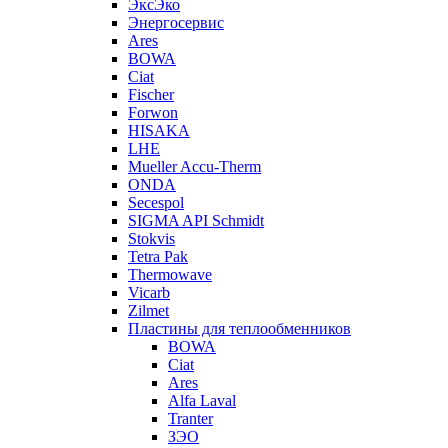
ЭксЭко
Энергосервис
Ares
BOWA
Ciat
Fischer
Forwon
HISAKA
LHE
Mueller Accu-Therm
ONDA
Secespol
SIGMA API Schmidt
Stokvis
Tetra Pak
Thermowave
Vicarb
Zilmet
Пластины для теплообменников
BOWA
Ciat
Ares
Alfa Laval
Tranter
ЗЭО