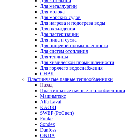
Для котельной
Для металлургии
Для молока
Для морских судов
Для нагрева и подогрева воды
Для охлаждения
Для пастеризации
Для пива и сусла
Для пищевой промышленности
Для систем отопления
Для теплицы
Для химической промышленности
Для горячего водоснабжения
СНВЛ
Пластинчатые паяные теплообменники
Назад
Пластинчатые паяные теплообменники
Машимпэкс
Alfa Laval
KAORI
SWEP (РоСвеп)
Funke
Sondex
Danfoss
ONDA