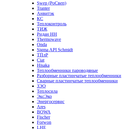
Swep (РоСвеп)
Tranter
Анвитэк
КС
Теплоконтроль
ТИЖ
Ридан НН
Thermowave
Onda
Sigma API Schmidt
ТПлР
Ciat
Hisaka
Теплообменники пароводяные
Разборные пластинчатые теплообменники
Сварные пластинчатые теплообменники
ЗЭО
Теплосила
ЭксЭко
Энергосервис
Ares
BOWA
Fischer
Forwon
LHE