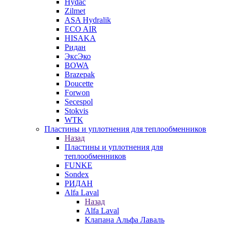
Hydac
Zilmet
ASA Hydralik
ECO AIR
HISAKA
Ридан
ЭксЭко
BOWA
Brazepak
Doucette
Forwon
Secespol
Stokvis
WTK
Пластины и уплотнения для теплообменников
Назад
Пластины и уплотнения для
теплообменников
FUNKE
Sondex
РИДАН
Alfa Laval
Назад
Alfa Laval
Клапана Альфа Лаваль