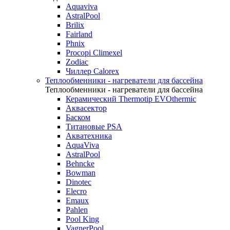
Aquaviva
AstralPool
Brilix
Fairland
Phnix
Procopi Climexel
Zodiac
Чиллер Calorex
Теплообменники - нагреватели для бассейна
Теплообменники - нагреватели для бассейна
Керамический Thermotip EVOthermic
Аквасектор
Баском
Титановые PSA
Акватехника
AquaViva
AstralPool
Behncke
Bowman
Dinotec
Elecro
Emaux
Pahlen
Pool King
VagnerPool