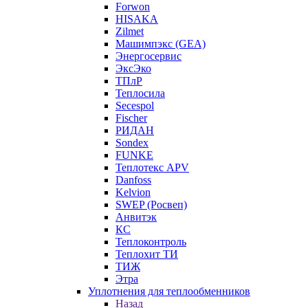
Forwon
HISAKA
Zilmet
Машимпэкс (GEA)
Энергосервис
ЭксЭко
ТПлР
Теплосила
Secespol
Fischer
РИДАН
Sondex
FUNKE
Теплотекс APV
Danfoss
Kelvion
SWEP (Росвеп)
Анвитэк
КС
Теплоконтроль
Теплохит ТИ
ТИЖ
Этра
Уплотнения для теплообменников
Назад