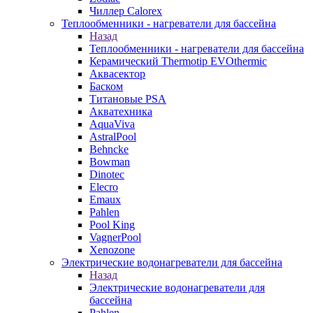
Чиллер Calorex
Теплообменники - нагреватели для бассейна
Назад
Теплообменники - нагреватели для бассейна
Керамический Thermotip EVOthermic
Аквасектор
Баском
Титановые PSA
Акватехника
AquaViva
AstralPool
Behncke
Bowman
Dinotec
Elecro
Emaux
Pahlen
Pool King
VagnerPool
Xenozone
Электрические водонагреватели для бассейна
Назад
Электрические водонагреватели для
бассейна
Pahlen