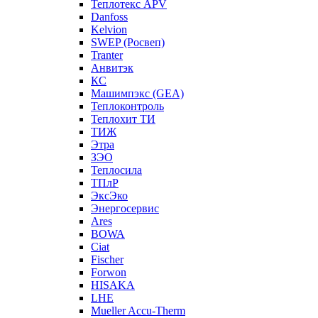
Теплотекс APV
Danfoss
Kelvion
SWEP (Росвеп)
Tranter
Анвитэк
КС
Машимпэкс (GEA)
Теплоконтроль
Теплохит ТИ
ТИЖ
Этра
ЗЭО
Теплосила
ТПлР
ЭксЭко
Энергосервис
Ares
BOWA
Ciat
Fischer
Forwon
HISAKA
LHE
Mueller Accu-Therm