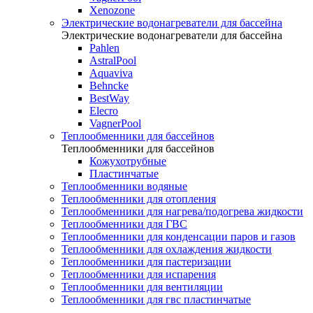
Xenozone
Электрические водонагреватели для бассейна
Электрические водонагреватели для бассейна
Pahlen
AstralPool
Aquaviva
Behncke
BestWay
Elecro
VagnerPool
Теплообменники для бассейнов
Теплообменники для бассейнов
Кожухотрубные
Пластинчатые
Теплообменники водяные
Теплообменники для отопления
Теплообменники для нагрева/подогрева жидкости
Теплообменники для ГВС
Теплообменники для конденсации паров и газов
Теплообменники для охлаждения жидкости
Теплообменники для пастеризации
Теплообменники для испарения
Теплообменники для вентиляции
Теплообменники для гвс пластинчатые