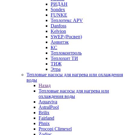
РИДАН
Sondex
FUNKE
Теплотекс APV
Danfoss
Kelvion
SWEP (Росвеп)
Анвитэк
КС
Теплоконтроль
Теплохит ТИ
ТИЖ
Этра
Тепловые насосы для нагрева или охлаждения
воды
Назад
Тепловые насосы для нагрева или
охлаждения воды
Aquaviva
AstralPool
Brilix
Fairland
Phnix
Procopi Climexel
Zodiac