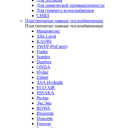
Для теплицы
Для химической промышленности
Для горячего водоснабжения
СНВЛ
Пластинчатые паяные теплообменники
Пластинчатые паяные теплообменники
Машимпэкс
Alfa Laval
KAORI
SWEP (РоСвеп)
Funke
Sondex
Danfoss
ONDA
Hydac
Zilmet
ASA Hydralik
ECO AIR
HISAKA
Ридан
ЭксЭко
BOWA
Brazepak
Doucette
Forwon