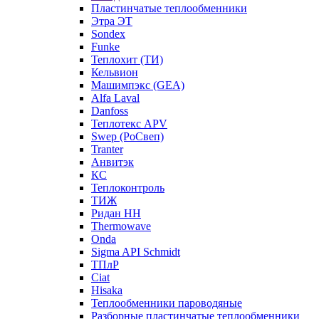
Пластинчатые теплообменники
Этра ЭТ
Sondex
Funke
Теплохит (ТИ)
Кельвион
Машимпэкс (GEA)
Alfa Laval
Danfoss
Теплотекс APV
Swep (РоСвеп)
Tranter
Анвитэк
КС
Теплоконтроль
ТИЖ
Ридан НН
Thermowave
Onda
Sigma API Schmidt
ТПлР
Ciat
Hisaka
Теплообменники пароводяные
Разборные пластинчатые теплообменники