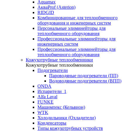
Aquamax
АкваProf (Asterion)
RIDGID
Комбинированные для теплообменного
оборудования и инженерных систем
Персональные элиминейторы для
теплообменного оборудования
Профессиональные элиминейторы для
инженерных систем
Профессиональные элиминейторы для
теплообменного оборудования
Кожухотрубные теплообменники
Кожухотрубные теплообменники
Подогреватели
Пароводяные подогреватели (ПП)
Водоводяные подогреватели (ВПП)
ONDA
Испарители_1
Alfa Laval
FUNKE
Машимпекс (Кельвион)
WTK
Холодильники (Охладители)
Конденсаторы
Типы кожухотрубных устройств