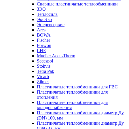
Сварные пластинчатые теплообменники
ЗЭО
Теплосила
ЭксЭко
Энергосервис
Ares
BOWA
Fischer
Forwon
LHE
Mueller Accu-Therm
Secespol
Stokvis
Tetra Pak
Vicarb
Zilmet
Пластинчатые теплообменники для ГВС
Пластинчатые теплообменники для
отопления
Пластинчатые теплообменники для
холодоснабжения
Пластинчатые теплообменники диаметр Ду
(DN) 100, мм
Пластинчатые теплообменники диаметр Ду
(DN) 32, мм