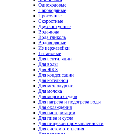
Одноходовые
Пароводяные
Проточные
Скоростные
Двухконтурные
Вода-вода
Вода-гликоль
Водоводяные
Из нержавейки
Титановые
Для вентиляции
Для воды
Для ЖКХ
Для конденсации
Для котельной
Для металлургии
Для молока
Для морских судов
Для нагрева и подогрева воды
Для охлаждения
Для пастеризации
Для пива и сусла
Для пищевой промышленности
Для систем отопления