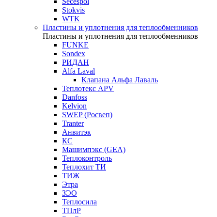
Secespol
Stokvis
WTK
Пластины и уплотнения для теплообменников
Пластины и уплотнения для теплообменников
FUNKE
Sondex
РИДАН
Alfa Laval
Клапана Альфа Лаваль
Теплотекс APV
Danfoss
Kelvion
SWEP (Росвеп)
Tranter
Анвитэк
КС
Машимпэкс (GEA)
Теплоконтроль
Теплохит ТИ
ТИЖ
Этра
ЗЭО
Теплосила
ТПлР