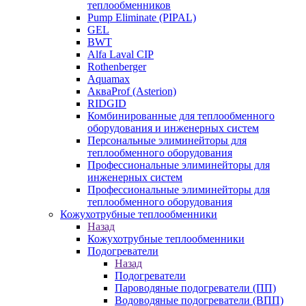
теплообменников
Pump Eliminate (PIPAL)
GEL
BWT
Alfa Laval CIP
Rothenberger
Aquamax
АкваProf (Asterion)
RIDGID
Комбинированные для теплообменного
оборудования и инженерных систем
Персональные элиминейторы для
теплообменного оборудования
Профессиональные элиминейторы для
инженерных систем
Профессиональные элиминейторы для
теплообменного оборудования
Кожухотрубные теплообменники
Назад
Кожухотрубные теплообменники
Подогреватели
Назад
Подогреватели
Пароводяные подогреватели (ПП)
Водоводяные подогреватели (ВПП)