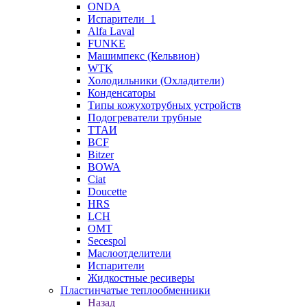
ONDA
Испарители_1
Alfa Laval
FUNKE
Машимпекс (Кельвион)
WTK
Холодильники (Охладители)
Конденсаторы
Типы кожухотрубных устройств
Подогреватели трубные
ТТАИ
BCF
Bitzer
BOWA
Ciat
Doucette
HRS
LCH
OMT
Secespol
Маслоотделители
Испарители
Жидкостные ресиверы
Пластинчатые теплообменники
Назад