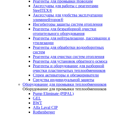
Реагенты для промывки Новохим
Аксессуары для работы с реагентами
SteelTEX®
Аксессуары для удобства эксплуатации
элиминейторов®
Ингибиторы защиты систем отопления
Реагенты для безразборной очистки
отопительного оборудования
Реагенты для нейтрализации, пассивации и
утилизации
Реагенты для обработки водооборотных
систем
Реагенты для очистки систем отопления
Реагенты для установок обратного осмоса
Реагенты и оборудование для разборной
очистки пластинчатых теплообменников
Спреи активаторы и обезжириватели
Средства индивидуальной защиты
Оборудование для промывки теплообменников
Оборудование для промывки теплообменников
Pump Eliminate (PIPAL)
GEL
BWT
Alfa Laval CIP
Rothenberger