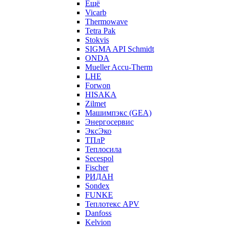
Ещё
Vicarb
Thermowave
Tetra Pak
Stokvis
SIGMA API Schmidt
ONDA
Mueller Accu-Therm
LHE
Forwon
HISAKA
Zilmet
Машимпэкс (GEA)
Энергосервис
ЭксЭко
ТПлР
Теплосила
Secespol
Fischer
РИДАН
Sondex
FUNKE
Теплотекс APV
Danfoss
Kelvion