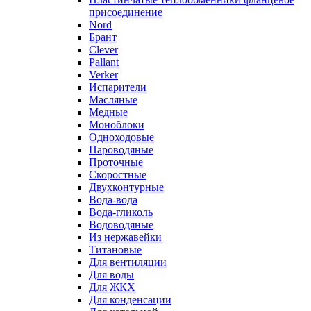
присоединение
Nord
Брант
Clever
Pallant
Verker
Испарители
Масляные
Медные
Моноблоки
Одноходовые
Пароводяные
Проточные
Скоростные
Двухконтурные
Вода-вода
Вода-гликоль
Водоводяные
Из нержавейки
Титановые
Для вентиляции
Для воды
Для ЖКХ
Для конденсации