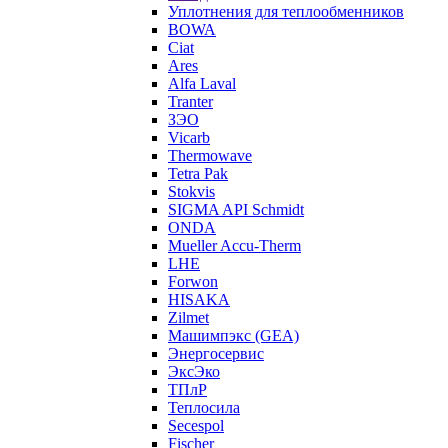
Уплотнения для теплообменников
BOWA
Ciat
Ares
Alfa Laval
Tranter
ЗЭО
Vicarb
Thermowave
Tetra Pak
Stokvis
SIGMA API Schmidt
ONDA
Mueller Accu-Therm
LHE
Forwon
HISAKA
Zilmet
Машимпэкс (GEA)
Энергосервис
ЭксЭко
ТПлР
Теплосила
Secespol
Fischer