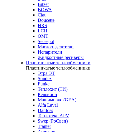
Bitzer
BOWA
Ciat
Doucette
HRS
LCH
OMT
Secespol
Маслоотделители
Испарители
Жидкостные ресиверы
Пластинчатые теплообменники
Пластинчатые теплообменники
Этра ЭТ
Sondex
Funke
Теплохит (ТИ)
Кельвион
Машимпэкс (GEA)
Alfa Laval
Danfoss
Теплотекс APV
Swep (РоСвеп)
Tranter
Анвитэк