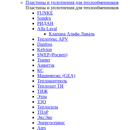
Пластины и уплотнения для теплообменников
Пластины и уплотнения для теплообменников
FUNKE
Sondex
РИДАН
Alfa Laval
Клапана Альфа Лаваль
Теплотекс APV
Danfoss
Kelvion
SWEP (Росвеп)
Tranter
Анвитэк
КС
Машимпэкс (GEA)
Теплоконтроль
Теплохит ТИ
ТИЖ
Этра
ЗЭО
Теплосила
ТПлР
ЭксЭко
Энергосервис
Ares