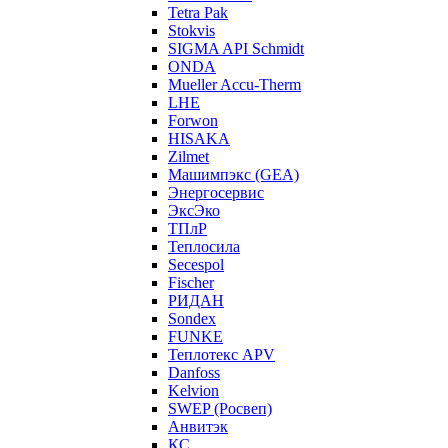
Tetra Pak
Stokvis
SIGMA API Schmidt
ONDA
Mueller Accu-Therm
LHE
Forwon
HISAKA
Zilmet
Машимпэкс (GEA)
Энергосервис
ЭксЭко
ТПлР
Теплосила
Secespol
Fischer
РИДАН
Sondex
FUNKE
Теплотекс APV
Danfoss
Kelvion
SWEP (Росвеп)
Анвитэк
КС