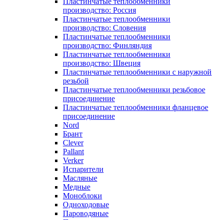
Пластинчатые теплообменники
производство: Россия
Пластинчатые теплообменники
производство: Словения
Пластинчатые теплообменники
производство: Финляндия
Пластинчатые теплообменники
производство: Швеция
Пластинчатые теплообменники с наружной
резьбой
Пластинчатые теплообменники резьбовое
присоединение
Пластинчатые теплообменники фланцевое
присоединение
Nord
Брант
Clever
Pallant
Verker
Испарители
Масляные
Медные
Моноблоки
Одноходовые
Пароводяные