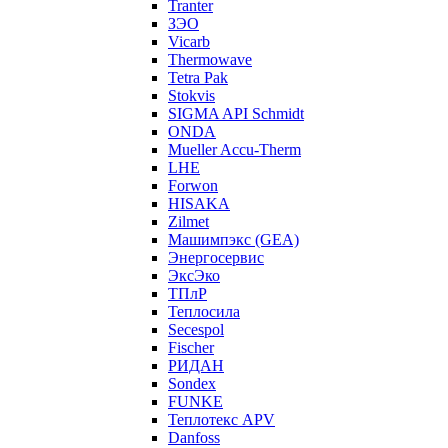
Tranter
ЗЭО
Vicarb
Thermowave
Tetra Pak
Stokvis
SIGMA API Schmidt
ONDA
Mueller Accu-Therm
LHE
Forwon
HISAKA
Zilmet
Машимпэкс (GEA)
Энергосервис
ЭксЭко
ТПлР
Теплосила
Secespol
Fischer
РИДАН
Sondex
FUNKE
Теплотекс APV
Danfoss