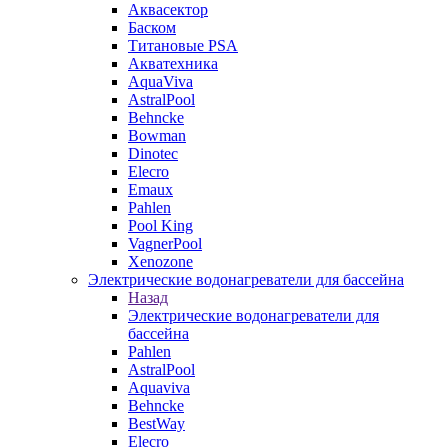
Аквасектор
Баском
Титановые PSA
Акватехника
AquaViva
AstralPool
Behncke
Bowman
Dinotec
Elecro
Emaux
Pahlen
Pool King
VagnerPool
Xenozone
Электрические водонагреватели для бассейна
Назад
Электрические водонагреватели для
бассейна
Pahlen
AstralPool
Aquaviva
Behncke
BestWay
Elecro