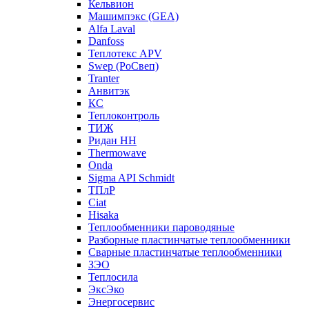
Кельвион
Машимпэкс (GEA)
Alfa Laval
Danfoss
Теплотекс APV
Swep (РоСвеп)
Tranter
Анвитэк
КС
Теплоконтроль
ТИЖ
Ридан НН
Thermowave
Onda
Sigma API Schmidt
ТПлР
Ciat
Hisaka
Теплообменники пароводяные
Разборные пластинчатые теплообменники
Сварные пластинчатые теплообменники
ЗЭО
Теплосила
ЭксЭко
Энергосервис