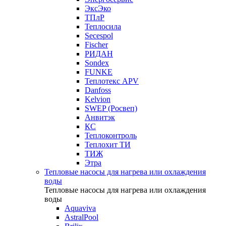
ЭксЭко
ТПлР
Теплосила
Secespol
Fischer
РИДАН
Sondex
FUNKE
Теплотекс APV
Danfoss
Kelvion
SWEP (Росвеп)
Анвитэк
КС
Теплоконтроль
Теплохит ТИ
ТИЖ
Этра
Тепловые насосы для нагрева или охлаждения
воды
Тепловые насосы для нагрева или охлаждения
воды
Aquaviva
AstralPool