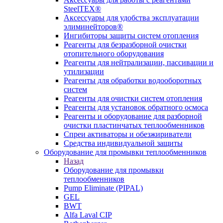
SteelTEX®
Аксессуары для удобства эксплуатации
элиминейторов®
Ингибиторы защиты систем отопления
Реагенты для безразборной очистки
отопительного оборудования
Реагенты для нейтрализации, пассивации и
утилизации
Реагенты для обработки водооборотных
систем
Реагенты для очистки систем отопления
Реагенты для установок обратного осмоса
Реагенты и оборудование для разборной
очистки пластинчатых теплообменников
Спреи активаторы и обезжириватели
Средства индивидуальной защиты
Оборудование для промывки теплообменников
Назад
Оборудование для промывки
теплообменников
Pump Eliminate (PIPAL)
GEL
BWT
Alfa Laval CIP