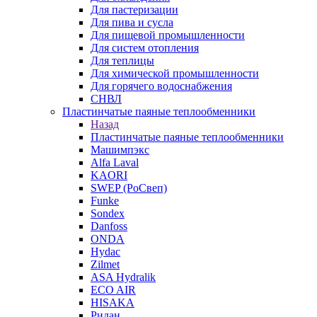
Для пастеризации
Для пива и сусла
Для пищевой промышленности
Для систем отопления
Для теплицы
Для химической промышленности
Для горячего водоснабжения
СНВЛ
Пластинчатые паяные теплообменники
Назад
Пластинчатые паяные теплообменники
Машимпэкс
Alfa Laval
KAORI
SWEP (РоСвеп)
Funke
Sondex
Danfoss
ONDA
Hydac
Zilmet
ASA Hydralik
ECO AIR
HISAKA
Ридан