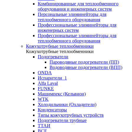
Комбинированные для теплообменного
оборудования и инженерных систем
Персональные элиминейторы для
теплообменного оборудования
Профессиональные элиминейторы для
инженерных систем
Профессиональные элиминейторы для
теплообменного оборудования
Кожухотрубные теплообменники
Кожухотрубные теплообменники
Подогреватели
Пароводяные подогреватели (ПП)
Водоводяные подогреватели (ВПП)
ONDA
Испарители_1
Alfa Laval
FUNKE
Машимпекс (Кельвион)
WTK
Холодильники (Охладители)
Конденсаторы
Типы кожухотрубных устройств
Подогреватели трубные
ТТАИ
BCF