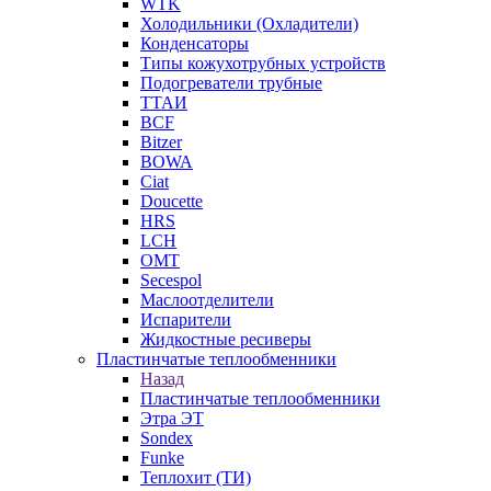
WTK
Холодильники (Охладители)
Конденсаторы
Типы кожухотрубных устройств
Подогреватели трубные
ТТАИ
BCF
Bitzer
BOWA
Ciat
Doucette
HRS
LCH
OMT
Secespol
Маслоотделители
Испарители
Жидкостные ресиверы
Пластинчатые теплообменники
Назад
Пластинчатые теплообменники
Этра ЭТ
Sondex
Funke
Теплохит (ТИ)