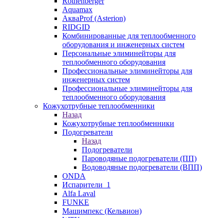
Rothenberger
Aquamax
АкваProf (Asterion)
RIDGID
Комбинированные для теплообменного
оборудования и инженерных систем
Персональные элиминейторы для
теплообменного оборудования
Профессиональные элиминейторы для
инженерных систем
Профессиональные элиминейторы для
теплообменного оборудования
Кожухотрубные теплообменники
Назад
Кожухотрубные теплообменники
Подогреватели
Назад
Подогреватели
Пароводяные подогреватели (ПП)
Водоводяные подогреватели (ВПП)
ONDA
Испарители_1
Alfa Laval
FUNKE
Машимпекс (Кельвион)