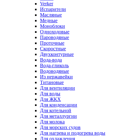
Verker
Испарители
Масляные
Медные
Моноблоки
Одноходовые
Пароводяные
Проточные
Скоростные
Двухконтурные
Вода-вода
Вода-гликоль
Водоводяные
Из нержавейки
Титановые
Для вентиляции
Для воды
Для ЖКХ
Для конденсации
Для котельной
Для металлургии
Для молока
Для морских судов
Для нагрева и подогрева воды
Для охлаждения