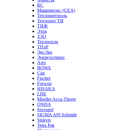
КС
Машимпэкс (GEA)
Теплоконтроль
Теплохит ТИ
ТИЖ
Этра
ЗЭО
Теплосила
ТПлР
ЭксЭко
Энергосервис
Ares
BOWA
Ciat
Fischer
Forwon
HISAKA
LHE
Mueller Accu-Therm
ONDA
Secespol
SIGMA API Schmidt
Stokvis
Tetra Pak