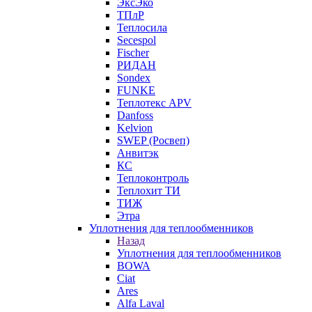
ЭксЭко
ТПлР
Теплосила
Secespol
Fischer
РИДАН
Sondex
FUNKE
Теплотекс APV
Danfoss
Kelvion
SWEP (Росвеп)
Анвитэк
КС
Теплоконтроль
Теплохит ТИ
ТИЖ
Этра
Уплотнения для теплообменников
Назад
Уплотнения для теплообменников
BOWA
Ciat
Ares
Alfa Laval