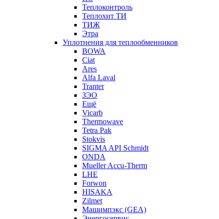
Теплоконтроль
Теплохит ТИ
ТИЖ
Этра
Уплотнения для теплообменников
BOWA
Ciat
Ares
Alfa Laval
Tranter
ЗЭО
Ещё
Vicarb
Thermowave
Tetra Pak
Stokvis
SIGMA API Schmidt
ONDA
Mueller Accu-Therm
LHE
Forwon
HISAKA
Zilmet
Машимпэкс (GEA)
Энергосервис