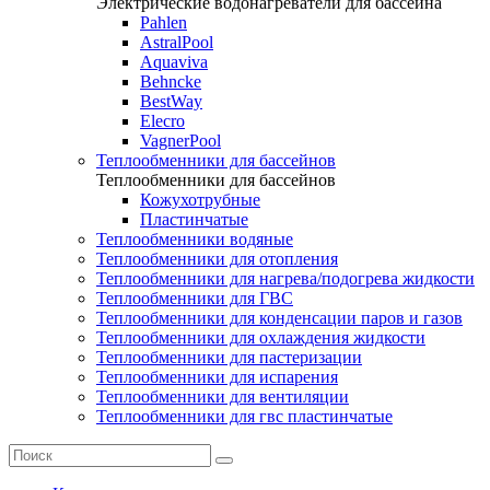
Электрические водонагреватели для бассейна
Pahlen
AstralPool
Aquaviva
Behncke
BestWay
Elecro
VagnerPool
Теплообменники для бассейнов
Теплообменники для бассейнов
Кожухотрубные
Пластинчатые
Теплообменники водяные
Теплообменники для отопления
Теплообменники для нагрева/подогрева жидкости
Теплообменники для ГВС
Теплообменники для конденсации паров и газов
Теплообменники для охлаждения жидкости
Теплообменники для пастеризации
Теплообменники для испарения
Теплообменники для вентиляции
Теплообменники для гвс пластинчатые