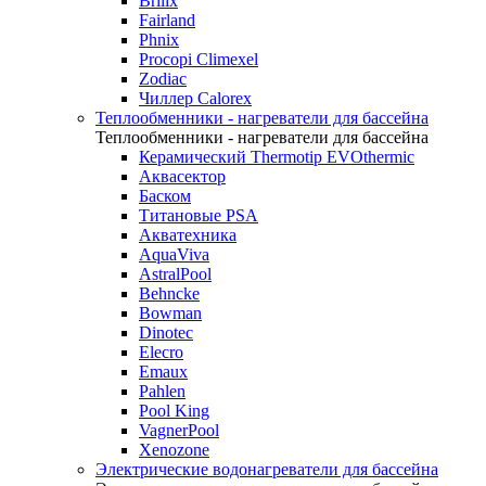
Brilix
Fairland
Phnix
Procopi Climexel
Zodiac
Чиллер Calorex
Теплообменники - нагреватели для бассейна
Теплообменники - нагреватели для бассейна
Керамический Thermotip EVOthermic
Аквасектор
Баском
Титановые PSA
Акватехника
AquaViva
AstralPool
Behncke
Bowman
Dinotec
Elecro
Emaux
Pahlen
Pool King
VagnerPool
Xenozone
Электрические водонагреватели для бассейна