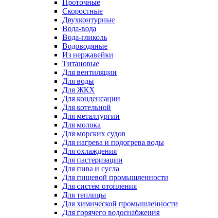
Проточные
Скоростные
Двухконтурные
Вода-вода
Вода-гликоль
Водоводяные
Из нержавейки
Титановые
Для вентиляции
Для воды
Для ЖКХ
Для конденсации
Для котельной
Для металлургии
Для молока
Для морских судов
Для нагрева и подогрева воды
Для охлаждения
Для пастеризации
Для пива и сусла
Для пищевой промышленности
Для систем отопления
Для теплицы
Для химической промышленности
Для горячего водоснабжения