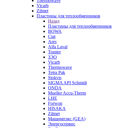
Thermowave
Vicarb
Zilmet
Пластины для теплообменников
Назад
Пластины для теплообменников
BOWA
Ciat
Ares
Alfa Laval
Tranter
ЗЭО
Vicarb
Thermowave
Tetra Pak
Stokvis
SIGMA API Schmidt
ONDA
Mueller Accu-Therm
LHE
Forwon
HISAKA
Zilmet
Машимпэкс (GEA)
Энергосервис