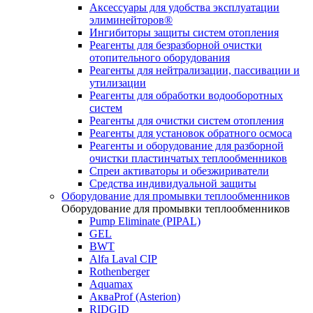
Аксессуары для удобства эксплуатации
элиминейторов®
Ингибиторы защиты систем отопления
Реагенты для безразборной очистки
отопительного оборудования
Реагенты для нейтрализации, пассивации и
утилизации
Реагенты для обработки водооборотных
систем
Реагенты для очистки систем отопления
Реагенты для установок обратного осмоса
Реагенты и оборудование для разборной
очистки пластинчатых теплообменников
Спреи активаторы и обезжириватели
Средства индивидуальной защиты
Оборудование для промывки теплообменников
Оборудование для промывки теплообменников
Pump Eliminate (PIPAL)
GEL
BWT
Alfa Laval CIP
Rothenberger
Aquamax
АкваProf (Asterion)
RIDGID