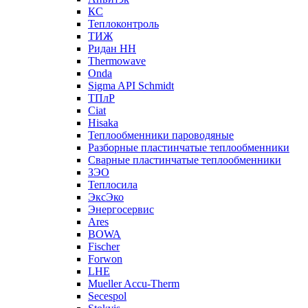
КС
Теплоконтроль
ТИЖ
Ридан НН
Thermowave
Onda
Sigma API Schmidt
ТПлР
Ciat
Hisaka
Теплообменники пароводяные
Разборные пластинчатые теплообменники
Сварные пластинчатые теплообменники
ЗЭО
Теплосила
ЭксЭко
Энергосервис
Ares
BOWA
Fischer
Forwon
LHE
Mueller Accu-Therm
Secespol