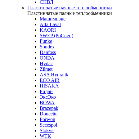
СНВЛ
Пластинчатые паяные теплообменники
Пластинчатые паяные теплообменники
Машимпэкс
Alfa Laval
KAORI
SWEP (РоСвеп)
Funke
Sondex
Danfoss
ONDA
Hydac
Zilmet
ASA Hydralik
ECO AIR
HISAKA
Ридан
ЭксЭко
BOWA
Brazepak
Doucette
Forwon
Secespol
Stokvis
WTK