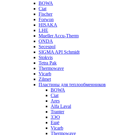
BOWA
Ciat
Fischer
Forwon
HISAKA
LHE
Mueller Accu-Therm
ONDA
Secespol
SIGMA API Schmidt
Stokvis
Tetra Pak
Thermowave
Vicarb
Zilmet
Пластины для теплообменников
BOWA
Ciat
Ares
Alfa Laval
Tranter
ЗЭО
Ещё
Vicarb
Thermowave