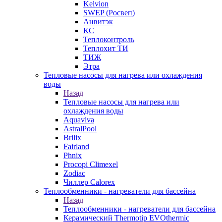
Kelvion
SWEP (Росвеп)
Анвитэк
КС
Теплоконтроль
Теплохит ТИ
ТИЖ
Этра
Тепловые насосы для нагрева или охлаждения
воды
Назад
Тепловые насосы для нагрева или
охлаждения воды
Aquaviva
AstralPool
Brilix
Fairland
Phnix
Procopi Climexel
Zodiac
Чиллер Calorex
Теплообменники - нагреватели для бассейна
Назад
Теплообменники - нагреватели для бассейна
Керамический Thermotip EVOthermic