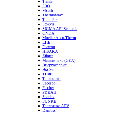
Tranter
ЗЭО
Vicarb
Thermowave
Tetra Pak
Stokvis
SIGMA API Schmidt
ONDA
Mueller Accu-Therm
LHE
Forwon
HISAKA
Zilmet
Машимпэкс (GEA)
Энергосервис
ЭксЭко
ТПлР
Теплосила
Secespol
Fischer
РИДАН
Sondex
FUNKE
Теплотекс APV
Danfoss