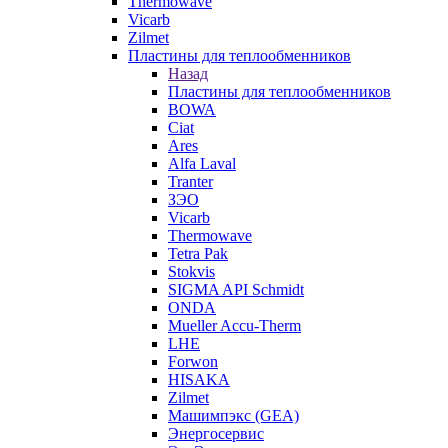
Thermowave
Vicarb
Zilmet
Пластины для теплообменников
Назад
Пластины для теплообменников
BOWA
Ciat
Ares
Alfa Laval
Tranter
ЗЭО
Vicarb
Thermowave
Tetra Pak
Stokvis
SIGMA API Schmidt
ONDA
Mueller Accu-Therm
LHE
Forwon
HISAKA
Zilmet
Машимпэкс (GEA)
Энергосервис