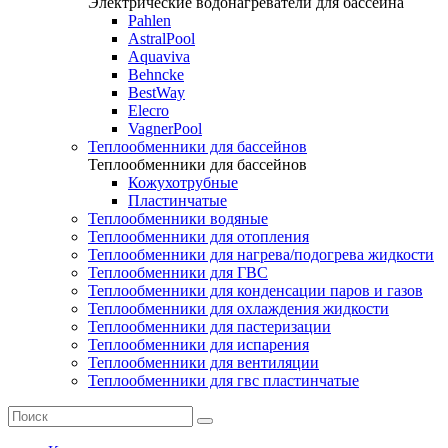
Электрические водонагреватели для бассейна
Pahlen
AstralPool
Aquaviva
Behncke
BestWay
Elecro
VagnerPool
Теплообменники для бассейнов
Теплообменники для бассейнов
Кожухотрубные
Пластинчатые
Теплообменники водяные
Теплообменники для отопления
Теплообменники для нагрева/подогрева жидкости
Теплообменники для ГВС
Теплообменники для конденсации паров и газов
Теплообменники для охлаждения жидкости
Теплообменники для пастеризации
Теплообменники для испарения
Теплообменники для вентиляции
Теплообменники для гвс пластинчатые