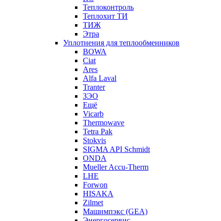
Теплоконтроль
Теплохит ТИ
ТИЖ
Этра
Уплотнения для теплообменников
BOWA
Ciat
Ares
Alfa Laval
Tranter
ЗЭО
Ещё
Vicarb
Thermowave
Tetra Pak
Stokvis
SIGMA API Schmidt
ONDA
Mueller Accu-Therm
LHE
Forwon
HISAKA
Zilmet
Машимпэкс (GEA)
Энергосервис