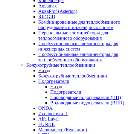
Rothenberger
Aquamax
АкваProf (Asterion)
RIDGID
Комбинированные для теплообменного
оборудования и инженерных систем
Персональные элиминейторы для
теплообменного оборудования
Профессиональные элиминейторы для
инженерных систем
Профессиональные элиминейторы для
теплообменного оборудования
Кожухотрубные теплообменники
Назад
Кожухотрубные теплообменники
Подогреватели
Назад
Подогреватели
Пароводяные подогреватели (ПП)
Водоводяные подогреватели (ВПП)
ONDA
Испарители_1
Alfa Laval
FUNKE
Машимпекс (Кельвион)