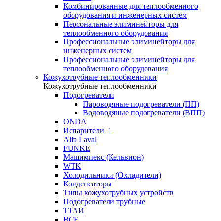
Комбинированные для теплообменного
оборудования и инженерных систем
Персональные элиминейторы для
теплообменного оборудования
Профессиональные элиминейторы для
инженерных систем
Профессиональные элиминейторы для
теплообменного оборудования
Кожухотрубные теплообменники
Кожухотрубные теплообменники
Подогреватели
Пароводяные подогреватели (ПП)
Водоводяные подогреватели (ВПП)
ONDA
Испарители_1
Alfa Laval
FUNKE
Машимпекс (Кельвион)
WTK
Холодильники (Охладители)
Конденсаторы
Типы кожухотрубных устройств
Подогреватели трубные
ТТАИ
BCF