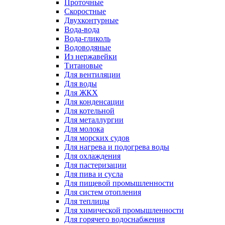
Проточные
Скоростные
Двухконтурные
Вода-вода
Вода-гликоль
Водоводяные
Из нержавейки
Титановые
Для вентиляции
Для воды
Для ЖКХ
Для конденсации
Для котельной
Для металлургии
Для молока
Для морских судов
Для нагрева и подогрева воды
Для охлаждения
Для пастеризации
Для пива и сусла
Для пищевой промышленности
Для систем отопления
Для теплицы
Для химической промышленности
Для горячего водоснабжения