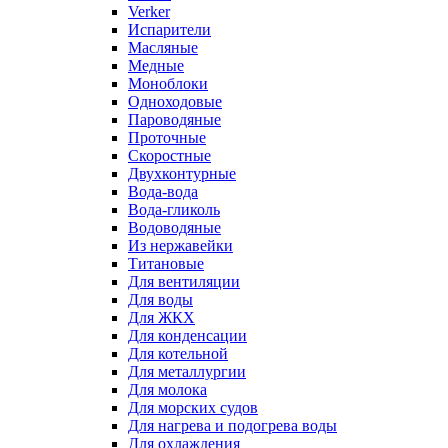
Verker
Испарители
Масляные
Медные
Моноблоки
Одноходовые
Пароводяные
Проточные
Скоростные
Двухконтурные
Вода-вода
Вода-гликоль
Водоводяные
Из нержавейки
Титановые
Для вентиляции
Для воды
Для ЖКХ
Для конденсации
Для котельной
Для металлургии
Для молока
Для морских судов
Для нагрева и подогрева воды
Для охлаждения