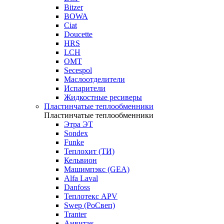
Bitzer
BOWA
Ciat
Doucette
HRS
LCH
OMT
Secespol
Маслоотделители
Испарители
Жидкостные ресиверы
Пластинчатые теплообменники
Пластинчатые теплообменники
Этра ЭТ
Sondex
Funke
Теплохит (ТИ)
Кельвион
Машимпэкс (GEA)
Alfa Laval
Danfoss
Теплотекс APV
Swep (РоСвеп)
Tranter
Анвитэк