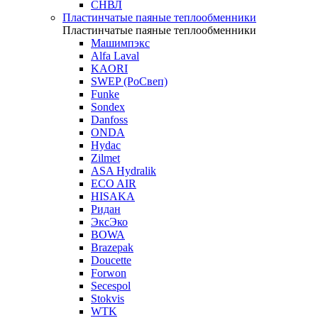
СНВЛ
Пластинчатые паяные теплообменники
Пластинчатые паяные теплообменники
Машимпэкс
Alfa Laval
KAORI
SWEP (РоСвеп)
Funke
Sondex
Danfoss
ONDA
Hydac
Zilmet
ASA Hydralik
ECO AIR
HISAKA
Ридан
ЭксЭко
BOWA
Brazepak
Doucette
Forwon
Secespol
Stokvis
WTK