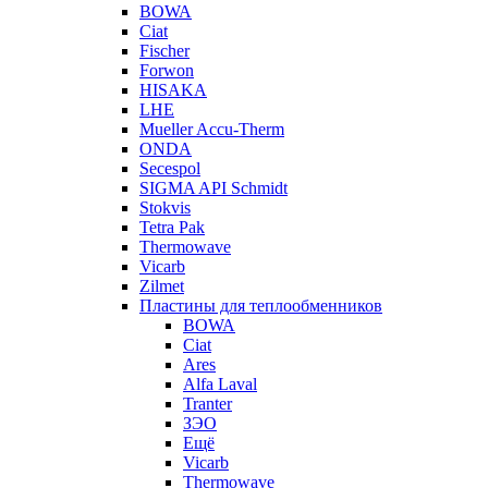
BOWA
Ciat
Fischer
Forwon
HISAKA
LHE
Mueller Accu-Therm
ONDA
Secespol
SIGMA API Schmidt
Stokvis
Tetra Pak
Thermowave
Vicarb
Zilmet
Пластины для теплообменников
BOWA
Ciat
Ares
Alfa Laval
Tranter
ЗЭО
Ещё
Vicarb
Thermowave