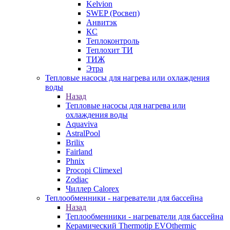
Kelvion
SWEP (Росвеп)
Анвитэк
КС
Теплоконтроль
Теплохит ТИ
ТИЖ
Этра
Тепловые насосы для нагрева или охлаждения
воды
Назад
Тепловые насосы для нагрева или
охлаждения воды
Aquaviva
AstralPool
Brilix
Fairland
Phnix
Procopi Climexel
Zodiac
Чиллер Calorex
Теплообменники - нагреватели для бассейна
Назад
Теплообменники - нагреватели для бассейна
Керамический Thermotip EVOthermic