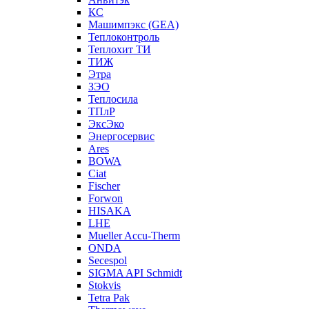
КС
Машимпэкс (GEA)
Теплоконтроль
Теплохит ТИ
ТИЖ
Этра
ЗЭО
Теплосила
ТПлР
ЭксЭко
Энергосервис
Ares
BOWA
Ciat
Fischer
Forwon
HISAKA
LHE
Mueller Accu-Therm
ONDA
Secespol
SIGMA API Schmidt
Stokvis
Tetra Pak