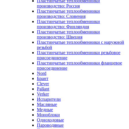
Пластинчатые теплообменники
производство: Россия
Пластинчатые теплообменники
производство: Словения
Пластинчатые теплообменники
производство: Финляндия
Пластинчатые теплообменники
производство: Швеция
Пластинчатые теплообменники с наружной
резьбой
Пластинчатые теплообменники резьбовое
присоединение
Пластинчатые теплообменники фланцевое
присоединение
Nord
Брант
Clever
Pallant
Verker
Испарители
Масляные
Медные
Моноблоки
Одноходовые
Пароводяные