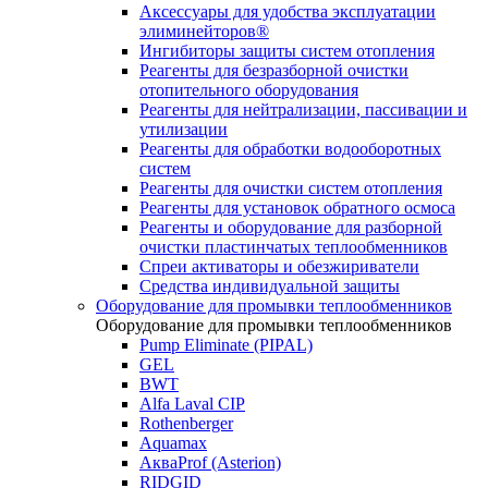
Аксессуары для удобства эксплуатации
элиминейторов®
Ингибиторы защиты систем отопления
Реагенты для безразборной очистки
отопительного оборудования
Реагенты для нейтрализации, пассивации и
утилизации
Реагенты для обработки водооборотных
систем
Реагенты для очистки систем отопления
Реагенты для установок обратного осмоса
Реагенты и оборудование для разборной
очистки пластинчатых теплообменников
Спреи активаторы и обезжириватели
Средства индивидуальной защиты
Оборудование для промывки теплообменников
Оборудование для промывки теплообменников
Pump Eliminate (PIPAL)
GEL
BWT
Alfa Laval CIP
Rothenberger
Aquamax
АкваProf (Asterion)
RIDGID