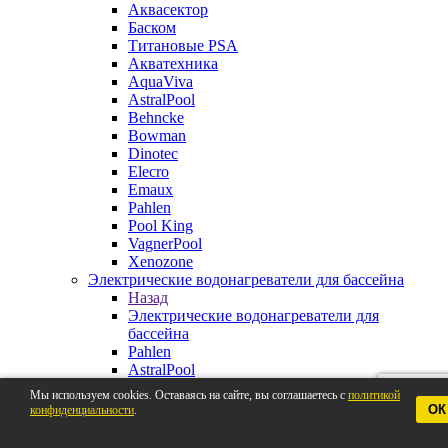
Аквасектор
Баском
Титановые PSA
Акватехника
AquaViva
AstralPool
Behncke
Bowman
Dinotec
Elecro
Emaux
Pahlen
Pool King
VagnerPool
Xenozone
Электрические водонагреватели для бассейна
Назад
Электрические водонагреватели для
бассейна
Pahlen
AstralPool
Aquaviva
Мы используем cookies. Оставаясь на сайте, вы соглашаетесь с
политикой
Behncke
ОК
конфиденциальности
.
BestWay
Elecro