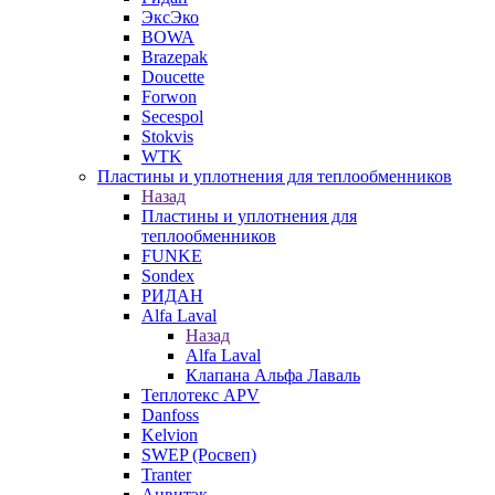
ЭксЭко
BOWA
Brazepak
Doucette
Forwon
Secespol
Stokvis
WTK
Пластины и уплотнения для теплообменников
Назад
Пластины и уплотнения для
теплообменников
FUNKE
Sondex
РИДАН
Alfa Laval
Назад
Alfa Laval
Клапана Альфа Лаваль
Теплотекс APV
Danfoss
Kelvion
SWEP (Росвеп)
Tranter
Анвитэк