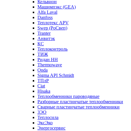
Кельвион
Машимпэкс (GEA)
Alfa Laval
Danfoss
Теплотекс APV
Swep (РоСвеп)
Tranter
Анвитэк
КС
Теплоконтроль
ТИЖ
Ридан НН
Thermowave
Onda
Sigma API Schmidt
ТПлР
Ciat
Hisaka
Теплообменники пароводяные
Разборные пластинчатые теплообменники
Сварные пластинчатые теплообменники
ЗЭО
Теплосила
ЭксЭко
Энергосервис