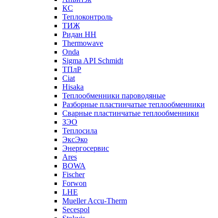
КС
Теплоконтроль
ТИЖ
Ридан НН
Thermowave
Onda
Sigma API Schmidt
ТПлР
Ciat
Hisaka
Теплообменники пароводяные
Разборные пластинчатые теплообменники
Сварные пластинчатые теплообменники
ЗЭО
Теплосила
ЭксЭко
Энергосервис
Ares
BOWA
Fischer
Forwon
LHE
Mueller Accu-Therm
Secespol