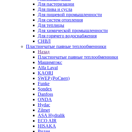
Для пастеризации
Для пива и сусла
Для пищевой промышленности
Для систем отопления
Для теплицы
Для химической промышленности
Для горячего водоснабжения
СНВЛ
Пластинчатые паяные теплообменники
Назад
Пластинчатые паяные теплообменники
Машимпэкс
Alfa Laval
KAORI
SWEP (РоСвеп)
Funke
Sondex
Danfoss
ONDA
Hydac
Zilmet
ASA Hydralik
ECO AIR
HISAKA
Ридан