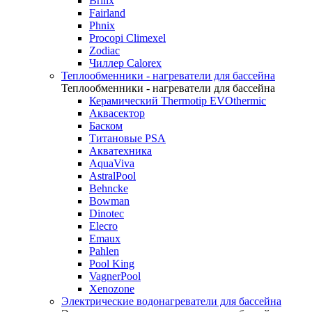
Brilix
Fairland
Phnix
Procopi Climexel
Zodiac
Чиллер Calorex
Теплообменники - нагреватели для бассейна
Теплообменники - нагреватели для бассейна
Керамический Thermotip EVOthermic
Аквасектор
Баском
Титановые PSA
Акватехника
AquaViva
AstralPool
Behncke
Bowman
Dinotec
Elecro
Emaux
Pahlen
Pool King
VagnerPool
Xenozone
Электрические водонагреватели для бассейна