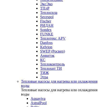
ЭксЭко
ТПлР
Теплосила
Secespol
Fischer
РИДАН
Sondex
FUNKE
Теплотекс APV
Danfoss
Kelvion
SWEP (Росвеп)
Анвитэк
КС
Теплоконтроль
Теплохит ТИ
ТИЖ
Этра
Тепловые насосы для нагрева или охлаждения
воды
Тепловые насосы для нагрева или охлаждения
воды
Aquaviva
AstralPool