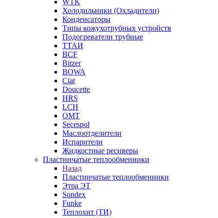
WTK
Холодильники (Охладители)
Конденсаторы
Типы кожухотрубных устройств
Подогреватели трубные
ТТАИ
BCF
Bitzer
BOWA
Ciat
Doucette
HRS
LCH
OMT
Secespol
Маслоотделители
Испарители
Жидкостные ресиверы
Пластинчатые теплообменники
Назад
Пластинчатые теплообменники
Этра ЭТ
Sondex
Funke
Теплохит (ТИ)