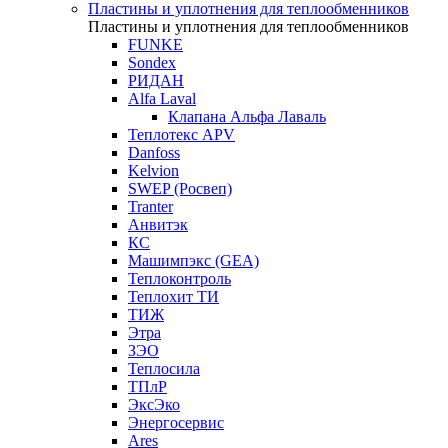
Пластины и уплотнения для теплообменников
Пластины и уплотнения для теплообменников
FUNKE
Sondex
РИДАН
Alfa Laval
Клапана Альфа Лаваль
Теплотекс APV
Danfoss
Kelvion
SWEP (Росвеп)
Tranter
Анвитэк
КС
Машимпэкс (GEA)
Теплоконтроль
Теплохит ТИ
ТИЖ
Этра
ЗЭО
Теплосила
ТПлР
ЭксЭко
Энергосервис
Ares