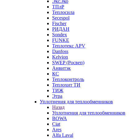
ЭксЭко
ТПлР
Теплосила
Secespol
Fischer
РИДАН
Sondex
FUNKE
Теплотекс APV
Danfoss
Kelvion
SWEP (Росвеп)
Анвитэк
КС
Теплоконтроль
Теплохит ТИ
ТИЖ
Этра
Уплотнения для теплообменников
Назад
Уплотнения для теплообменников
BOWA
Ciat
Ares
Alfa Laval