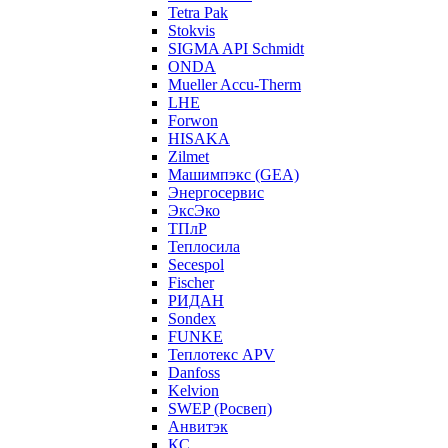
Tetra Pak
Stokvis
SIGMA API Schmidt
ONDA
Mueller Accu-Therm
LHE
Forwon
HISAKA
Zilmet
Машимпэкс (GEA)
Энергосервис
ЭксЭко
ТПлР
Теплосила
Secespol
Fischer
РИДАН
Sondex
FUNKE
Теплотекс APV
Danfoss
Kelvion
SWEP (Росвеп)
Анвитэк
КС