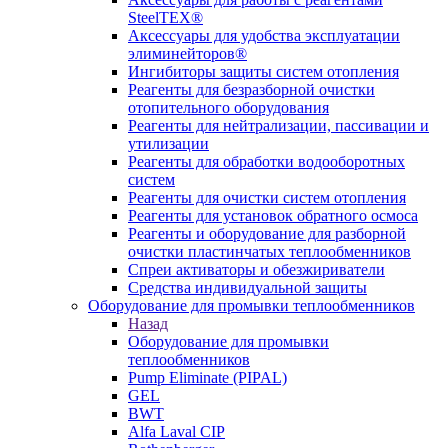
SteelTEX®
Аксессуары для удобства эксплуатации
элиминейторов®
Ингибиторы защиты систем отопления
Реагенты для безразборной очистки
отопительного оборудования
Реагенты для нейтрализации, пассивации и
утилизации
Реагенты для обработки водооборотных
систем
Реагенты для очистки систем отопления
Реагенты для установок обратного осмоса
Реагенты и оборудование для разборной
очистки пластинчатых теплообменников
Спреи активаторы и обезжириватели
Средства индивидуальной защиты
Оборудование для промывки теплообменников
Назад
Оборудование для промывки
теплообменников
Pump Eliminate (PIPAL)
GEL
BWT
Alfa Laval CIP