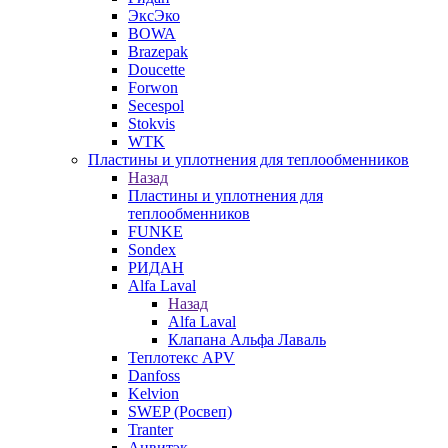
ЭксЭко
BOWA
Brazepak
Doucette
Forwon
Secespol
Stokvis
WTK
Пластины и уплотнения для теплообменников
Назад
Пластины и уплотнения для
теплообменников
FUNKE
Sondex
РИДАН
Alfa Laval
Назад
Alfa Laval
Клапана Альфа Лаваль
Теплотекс APV
Danfoss
Kelvion
SWEP (Росвеп)
Tranter
Анвитэк