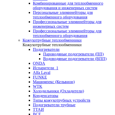
Комбинированные для теплообменного
оборудования и инженерных систем
Персональные элиминейторы для
теплообменного оборудования
Профессиональные элиминейторы для
инженерных систем
Профессиональные элиминейторы для
теплообменного оборудования
Кожухотрубные теплообменники
Кожухотрубные теплообменники
Подогреватели
Пароводяные подогреватели (ПП)
Водоводяные подогреватели (ВПП)
ONDA
Испарители_1
Alfa Laval
FUNKE
Машимпекс (Кельвион)
WTK
Холодильники (Охладители)
Конденсаторы
Типы кожухотрубных устройств
Подогреватели трубные
ТТАИ
BCF