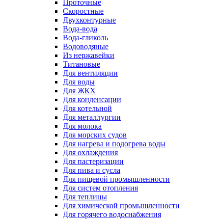
Проточные
Скоростные
Двухконтурные
Вода-вода
Вода-гликоль
Водоводяные
Из нержавейки
Титановые
Для вентиляции
Для воды
Для ЖКХ
Для конденсации
Для котельной
Для металлургии
Для молока
Для морских судов
Для нагрева и подогрева воды
Для охлаждения
Для пастеризации
Для пива и сусла
Для пищевой промышленности
Для систем отопления
Для теплицы
Для химической промышленности
Для горячего водоснабжения