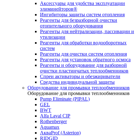
Аксессуары для удобства эксплуатации
элиминейторов®
Ингибиторы защиты систем отопления
Реагенты для безразборной очистки
отопительного оборудования
Реагенты для нейтрализации, пассивации и
утилизации
Реагенты для обработки водооборотных
систем
Реагенты для очистки систем отопления
Реагенты для установок обратного осмоса
Реагенты и оборудование для разборной
очистки пластинчатых теплообменников
Спреи активаторы и обезжириватели
Средства индивидуальной защиты
Оборудование для промывки теплообменников
Оборудование для промывки теплообменников
Pump Eliminate (PIPAL)
GEL
BWT
Alfa Laval CIP
Rothenberger
Aquamax
АкваProf (Asterion)
RIDGID