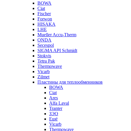
BOWA
Ciat
Fischer
Forwon
HISAKA
LHE
Mueller Accu-Therm
ONDA
Secespol
SIGMA API Schmidt
Stokvis
Tetra Pak
Thermowave
Vicarb
Zilmet
Пластины для теплообменников
BOWA
Ciat
Ares
Alfa Laval
Tranter
ЗЭО
Ещё
Vicarb
Thermowave