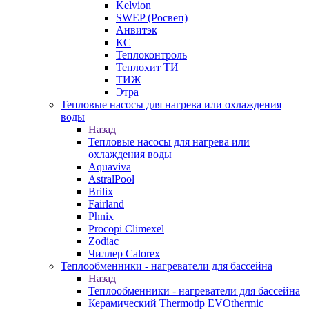
Kelvion
SWEP (Росвеп)
Анвитэк
КС
Теплоконтроль
Теплохит ТИ
ТИЖ
Этра
Тепловые насосы для нагрева или охлаждения
воды
Назад
Тепловые насосы для нагрева или
охлаждения воды
Aquaviva
AstralPool
Brilix
Fairland
Phnix
Procopi Climexel
Zodiac
Чиллер Calorex
Теплообменники - нагреватели для бассейна
Назад
Теплообменники - нагреватели для бассейна
Керамический Thermotip EVOthermic