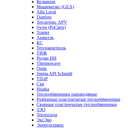
Кельвион
Машимпэкс (GEA)
Alfa Laval
Danfoss
Теплотекс APV
Swep (РоСвеп)
Tranter
Анвитэк
КС
Теплоконтроль
ТИЖ
Ридан НН
Thermowave
Onda
Sigma API Schmidt
ТПлР
Ciat
Hisaka
Теплообменники пароводяные
Разборные пластинчатые теплообменники
Сварные пластинчатые теплообменники
ЗЭО
Теплосила
ЭксЭко
Энергосервис