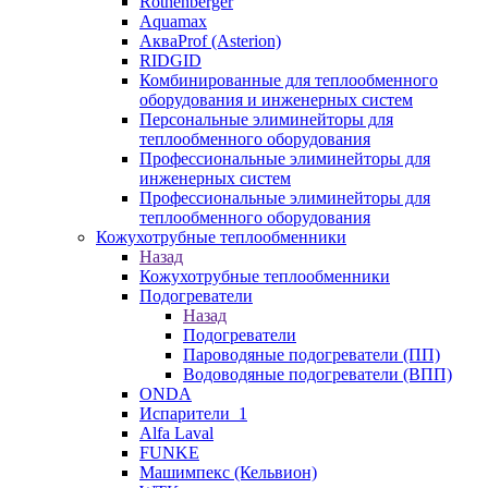
Rothenberger
Aquamax
АкваProf (Asterion)
RIDGID
Комбинированные для теплообменного
оборудования и инженерных систем
Персональные элиминейторы для
теплообменного оборудования
Профессиональные элиминейторы для
инженерных систем
Профессиональные элиминейторы для
теплообменного оборудования
Кожухотрубные теплообменники
Назад
Кожухотрубные теплообменники
Подогреватели
Назад
Подогреватели
Пароводяные подогреватели (ПП)
Водоводяные подогреватели (ВПП)
ONDA
Испарители_1
Alfa Laval
FUNKE
Машимпекс (Кельвион)