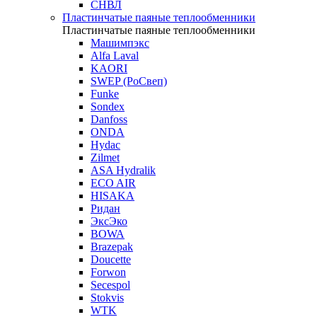
СНВЛ
Пластинчатые паяные теплообменники
Пластинчатые паяные теплообменники
Машимпэкс
Alfa Laval
KAORI
SWEP (РоСвеп)
Funke
Sondex
Danfoss
ONDA
Hydac
Zilmet
ASA Hydralik
ECO AIR
HISAKA
Ридан
ЭксЭко
BOWA
Brazepak
Doucette
Forwon
Secespol
Stokvis
WTK