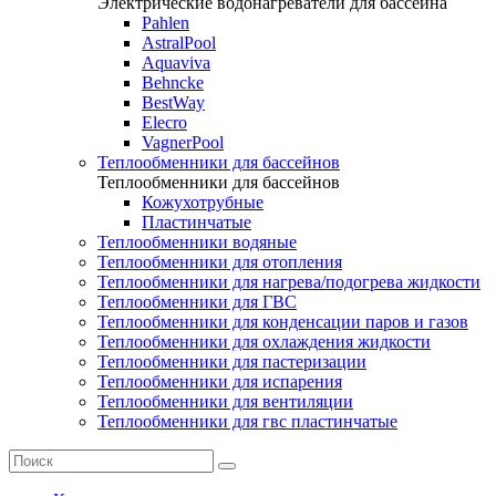
Электрические водонагреватели для бассейна
Pahlen
AstralPool
Aquaviva
Behncke
BestWay
Elecro
VagnerPool
Теплообменники для бассейнов
Теплообменники для бассейнов
Кожухотрубные
Пластинчатые
Теплообменники водяные
Теплообменники для отопления
Теплообменники для нагрева/подогрева жидкости
Теплообменники для ГВС
Теплообменники для конденсации паров и газов
Теплообменники для охлаждения жидкости
Теплообменники для пастеризации
Теплообменники для испарения
Теплообменники для вентиляции
Теплообменники для гвс пластинчатые