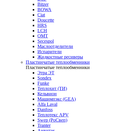
Bitzer
BOWA
Ciat
Doucette
HRS
LCH
OMT
Secespol
Маслоотделители
Испарители
Жидкостные ресиверы
Пластинчатые теплообменники
Пластинчатые теплообменники
Этра ЭТ
Sondex
Funke
Теплохит (ТИ)
Кельвион
Машимпэкс (GEA)
Alfa Laval
Danfoss
Теплотекс APV
Swep (РоСвеп)
Tranter
Анвитэк