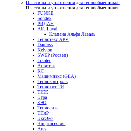
Пластины и уплотнения для теплообменников
Пластины и уплотнения для теплообменников
FUNKE
Sondex
РИДАН
Alfa Laval
Клапана Альфа Лаваль
Теплотекс APV
Danfoss
Kelvion
SWEP (Росвеп)
Tranter
Анвитэк
КС
Машимпэкс (GEA)
Теплоконтроль
Теплохит ТИ
ТИЖ
Этра
ЗЭО
Теплосила
ТПлР
ЭксЭко
Энергосервис
Ares