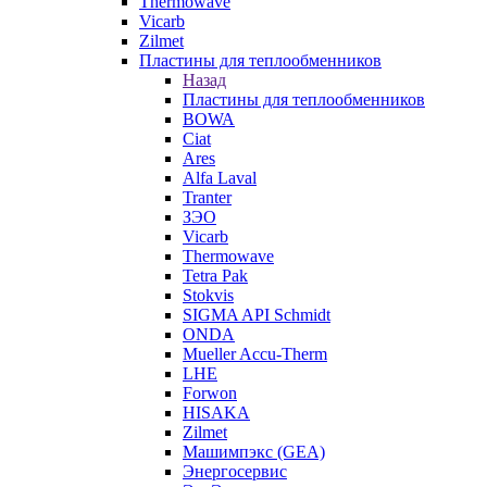
Thermowave
Vicarb
Zilmet
Пластины для теплообменников
Назад
Пластины для теплообменников
BOWA
Ciat
Ares
Alfa Laval
Tranter
ЗЭО
Vicarb
Thermowave
Tetra Pak
Stokvis
SIGMA API Schmidt
ONDA
Mueller Accu-Therm
LHE
Forwon
HISAKA
Zilmet
Машимпэкс (GEA)
Энергосервис