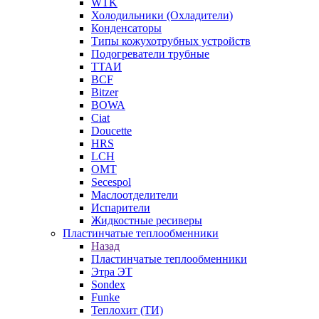
WTK
Холодильники (Охладители)
Конденсаторы
Типы кожухотрубных устройств
Подогреватели трубные
ТТАИ
BCF
Bitzer
BOWA
Ciat
Doucette
HRS
LCH
OMT
Secespol
Маслоотделители
Испарители
Жидкостные ресиверы
Пластинчатые теплообменники
Назад
Пластинчатые теплообменники
Этра ЭТ
Sondex
Funke
Теплохит (ТИ)