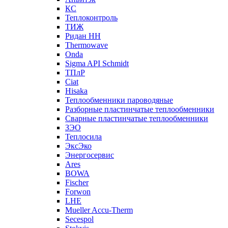
КС
Теплоконтроль
ТИЖ
Ридан НН
Thermowave
Onda
Sigma API Schmidt
ТПлР
Ciat
Hisaka
Теплообменники пароводяные
Разборные пластинчатые теплообменники
Сварные пластинчатые теплообменники
ЗЭО
Теплосила
ЭксЭко
Энергосервис
Ares
BOWA
Fischer
Forwon
LHE
Mueller Accu-Therm
Secespol