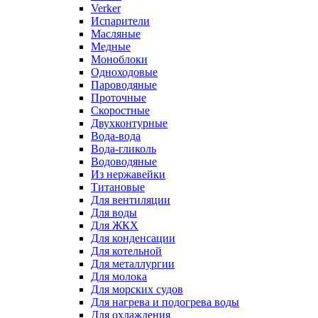
Verker
Испарители
Масляные
Медные
Моноблоки
Одноходовые
Пароводяные
Проточные
Скоростные
Двухконтурные
Вода-вода
Вода-гликоль
Водоводяные
Из нержавейки
Титановые
Для вентиляции
Для воды
Для ЖКХ
Для конденсации
Для котельной
Для металлургии
Для молока
Для морских судов
Для нагрева и подогрева воды
Для охлаждения