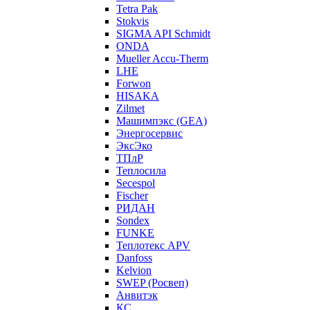
Tetra Pak
Stokvis
SIGMA API Schmidt
ONDA
Mueller Accu-Therm
LHE
Forwon
HISAKA
Zilmet
Машимпэкс (GEA)
Энергосервис
ЭксЭко
ТПлР
Теплосила
Secespol
Fischer
РИДАН
Sondex
FUNKE
Теплотекс APV
Danfoss
Kelvion
SWEP (Росвеп)
Анвитэк
КС