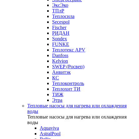
ЭксЭко
ТПлР
Теплосила
Secespol
Fischer
РИДАН
Sondex
FUNKE
Теплотекс APV
Danfoss
Kelvion
SWEP (Росвеп)
Анвитэк
КС
Теплоконтроль
Теплохит ТИ
ТИЖ
Этра
Тепловые насосы для нагрева или охлаждения
воды
Тепловые насосы для нагрева или охлаждения
воды
Aquaviva
AstralPool