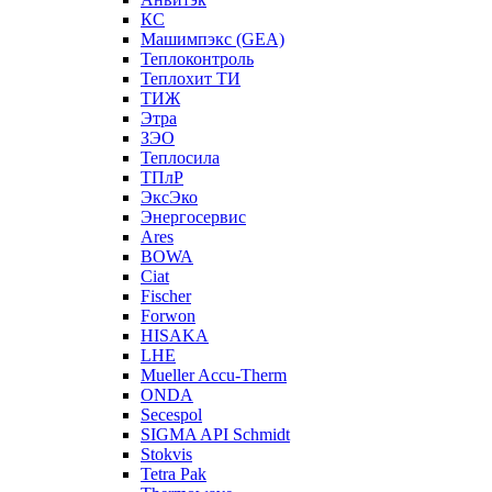
КС
Машимпэкс (GEA)
Теплоконтроль
Теплохит ТИ
ТИЖ
Этра
ЗЭО
Теплосила
ТПлР
ЭксЭко
Энергосервис
Ares
BOWA
Ciat
Fischer
Forwon
HISAKA
LHE
Mueller Accu-Therm
ONDA
Secespol
SIGMA API Schmidt
Stokvis
Tetra Pak