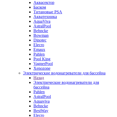
Аквасектор
Баском
Титановые PSA
Акватехника
AquaViva
AstralPool
Behncke
Bowman
Dinotec
Elecro
Emaux
Pahlen
Pool King
VagnerPool
Xenozone
Электрические водонагреватели для бассейна
Назад
Электрические водонагреватели для
бассейна
Pahlen
AstralPool
Aquaviva
Behncke
BestWay
Elecro