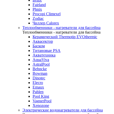
Brilix
Fairland
Phnix
Procopi Climexel
Zodiac
Чиллер Calorex
Теплообменники - нагреватели для бассейна
Теплообменники - нагреватели для бассейна
Керамический Thermotip EVOthermic
Аквасектор
Баском
Титановые PSA
Акватехника
AquaViva
AstralPool
Behncke
Bowman
Dinotec
Elecro
Emaux
Pahlen
Pool King
VagnerPool
Xenozone
Электрические водонагреватели для бассейна