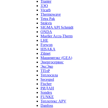
Tranter
ЗЭО
Vicarb
Thermowave
Tetra Pak
Stokvis
SIGMA API Schmidt
ONDA
Mueller Accu-Therm
LHE
Forwon
HISAKA
Zilmet
Машимпэкс (GEA)
Энергосервис
ЭксЭко
ТПлР
Теплосила
Secespol
Fischer
РИДАН
Sondex
FUNKE
Теплотекс APV
Danfoss