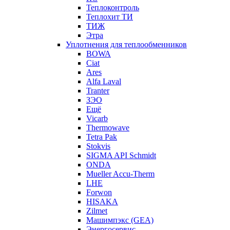
Теплоконтроль
Теплохит ТИ
ТИЖ
Этра
Уплотнения для теплообменников
BOWA
Ciat
Ares
Alfa Laval
Tranter
ЗЭО
Ещё
Vicarb
Thermowave
Tetra Pak
Stokvis
SIGMA API Schmidt
ONDA
Mueller Accu-Therm
LHE
Forwon
HISAKA
Zilmet
Машимпэкс (GEA)
Энергосервис