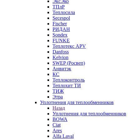
ЭксЭко
ТПлР
Теплосила
Secespol
Fischer
РИДАН
Sondex
FUNKE
Теплотекс APV
Danfoss
Kelvion
SWEP (Росвеп)
Анвитэк
КС
Теплоконтроль
Теплохит ТИ
ТИЖ
Этра
Уплотнения для теплообменников
Назад
Уплотнения для теплообменников
BOWA
Ciat
Ares
Alfa Laval