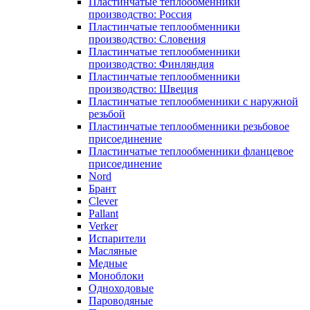
Пластинчатые теплообменники
производство: Россия
Пластинчатые теплообменники
производство: Словения
Пластинчатые теплообменники
производство: Финляндия
Пластинчатые теплообменники
производство: Швеция
Пластинчатые теплообменники с наружной
резьбой
Пластинчатые теплообменники резьбовое
присоединение
Пластинчатые теплообменники фланцевое
присоединение
Nord
Брант
Clever
Pallant
Verker
Испарители
Масляные
Медные
Моноблоки
Одноходовые
Пароводяные