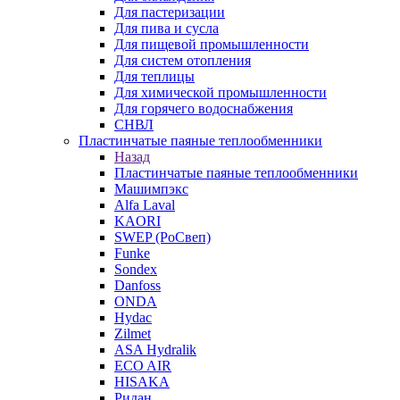
Для пастеризации
Для пива и сусла
Для пищевой промышленности
Для систем отопления
Для теплицы
Для химической промышленности
Для горячего водоснабжения
СНВЛ
Пластинчатые паяные теплообменники
Назад
Пластинчатые паяные теплообменники
Машимпэкс
Alfa Laval
KAORI
SWEP (РоСвеп)
Funke
Sondex
Danfoss
ONDA
Hydac
Zilmet
ASA Hydralik
ECO AIR
HISAKA
Ридан