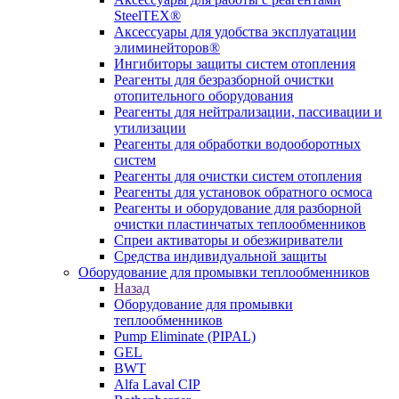
SteelTEX®
Аксессуары для удобства эксплуатации
элиминейторов®
Ингибиторы защиты систем отопления
Реагенты для безразборной очистки
отопительного оборудования
Реагенты для нейтрализации, пассивации и
утилизации
Реагенты для обработки водооборотных
систем
Реагенты для очистки систем отопления
Реагенты для установок обратного осмоса
Реагенты и оборудование для разборной
очистки пластинчатых теплообменников
Спреи активаторы и обезжириватели
Средства индивидуальной защиты
Оборудование для промывки теплообменников
Назад
Оборудование для промывки
теплообменников
Pump Eliminate (PIPAL)
GEL
BWT
Alfa Laval CIP