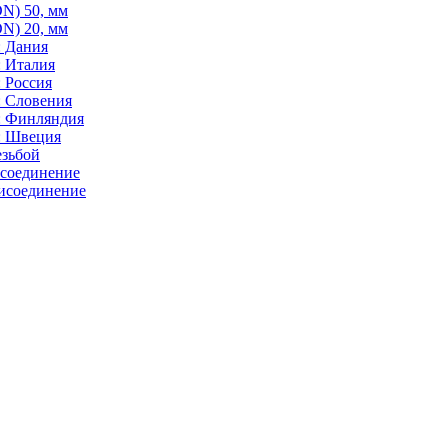
N) 50, мм
N) 20, мм
: Дания
: Италия
 Россия
: Словения
: Финляндия
: Швеция
езьбой
исоединение
исоединение