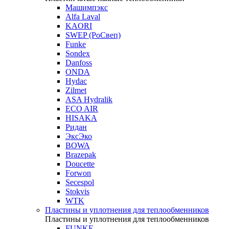
Машимпэкс
Alfa Laval
KAORI
SWEP (РоСвеп)
Funke
Sondex
Danfoss
ONDA
Hydac
Zilmet
ASA Hydralik
ECO AIR
HISAKA
Ридан
ЭксЭко
BOWA
Brazepak
Doucette
Forwon
Secespol
Stokvis
WTK
Пластины и уплотнения для теплообменников
Пластины и уплотнения для теплообменников
FUNKE