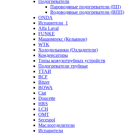
Подогреватели
Пароводяные подогреватели (ПП)
Водоводяные подогреватели (ВПП)
ONDA
Испарители_1
Alfa Laval
FUNKE
Машимпекс (Кельвион)
WTK
Холодильники (Охладители)
Конденсаторы
Типы кожухотрубных устройств
Подогреватели трубные
ТТАИ
BCF
Bitzer
BOWA
Ciat
Doucette
HRS
LCH
OMT
Secespol
Маслоотделители
Испарители