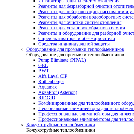
Ингибиторы защиты систем отопления
Реагенты для безразборной очистки отопител
Реагенты для нейтрализации, пассивации и у
Реагенты для обработки водооборотных сист
Реагенты для очистки систем отопления
Реагенты для установок обратного осмоса
Реагенты и оборудование для разборной очи
Спреи активаторы и обезжириватели
Средства индивидуальной защиты
Оборудование для промывки теплообменников
Оборудование для промывки теплообменников
Pump Eliminate (PIPAL)
GEL
BWT
Alfa Laval CIP
Rothenberger
Aquamax
АкваProf (Asterion)
RIDGID
Комбинированные для теплообменного обору
Персональные элиминейторы для теплообмен
Профессиональные элиминейторы для инжен
Профессиональные элиминейторы для теплоо
Кожухотрубные теплообменники
Кожухотрубные теплообменники