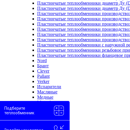
Пластинчатые теплообменники диаметр Ду (D
Пластинчатые теплообменники диаметр Ду (D
Пластинчатые теплообменники производство
Пластинчатые теплообменники производство
Пластинчатые теплообменники производство:
Пластинчатые теплообменники производство
Пластинчатые теплообменники производство
Пластинчатые теплообменники производство
Пластинчатые теплообменники с наружной р
Пластинчатые теплообменники резьбовое пр
Пластинчатые теплообменники фланцевое пр
Nord
Брант
Clever
Pallant
Verker
Испарители
Масляные
Медные
Моноблоки
Одноходовые
Подберите
Пароводяные
теплообменник
Проточные
Скоростные
Двухконтурные