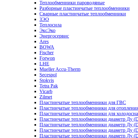
Теплообменники пароводяные
Разборные пластинчатые теплообменники
Сварные пластинчатые теплообменники
ЗЭО
Теплосила
ЭксЭко
Энергосервис
Ares
BOWA
Fischer
Forwon
LHE
Mueller Accu-Therm
Secespol
Stokvis
Tetra Pak
Vicarb
Zilmet
Пластинчатые теплообменники для ГВС
Пластинчатые теплообменники для отоплени
Пластинчатые теплообменники для холодосн
Пластинчатые теплообменники диаметр Ду (D
Пластинчатые теплообменники диаметр Ду (D
Пластинчатые теплообменники диаметр Ду (D
Пластинчатые теплообменники диаметр Ду (D