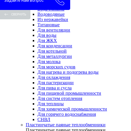
Задайте нам вопрос
Вода-вода
Вода-гликоль
Водоводяные
СВЕРНУТЬ
Из нержавейки
Титановые
Для вентиляции
Для воды
Для ЖКХ
Для конденсации
Для котельной
Для металлургии
Для молока
Для морских судов
Для нагрева и подогрева воды
Для охлаждения
Для пастеризации
Для пива и сусла
Для пищевой промышленности
Для систем отопления
Для теплицы
Для химической промышленности
Для горячего водоснабжения
СНВЛ
Пластинчатые паяные теплообменники
Пластинчатые паяные теплообменники