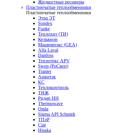
Жидкостные ресиверы
Пластинчатые теплообменники
Пластинчатые теплообменники
Этра ЭТ
Sondex
Funke
Теплохит (ТИ)
Кельвион
Машимпэкс (GEA)
Alfa Laval
Danfoss
Теплотекс APV
Swep (РоСвеп)
Tranter
Анвитэк
КС
Теплоконтроль
ТИЖ
Ридан НН
Thermowave
Onda
Sigma API Schmidt
ТПлР
Ciat
Hisaka