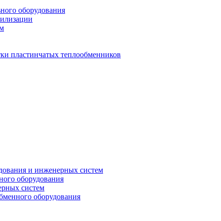
ьного оборудования
тилизации
ем
стки пластинчатых теплообменников
дования и инженерных систем
ного оборудования
ерных систем
бменного оборудования