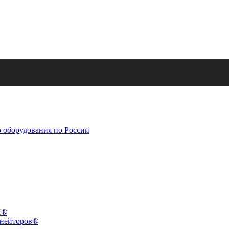
X®
инейторов®