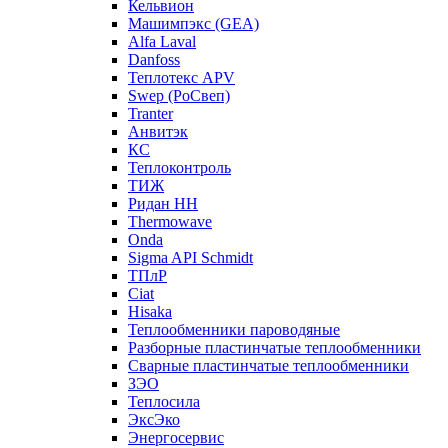
Кельвион
Машимпэкс (GEA)
Alfa Laval
Danfoss
Теплотекс APV
Swep (РоСвеп)
Tranter
Анвитэк
КС
Теплоконтроль
ТИЖ
Ридан НН
Thermowave
Onda
Sigma API Schmidt
ТПлР
Ciat
Hisaka
Теплообменники пароводяные
Разборные пластинчатые теплообменники
Сварные пластинчатые теплообменники
ЗЭО
Теплосила
ЭксЭко
Энергосервис