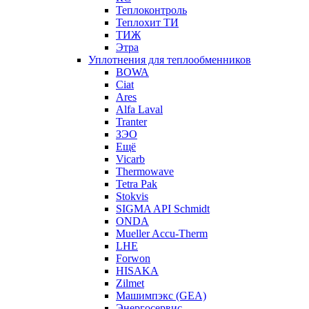
Теплоконтроль
Теплохит ТИ
ТИЖ
Этра
Уплотнения для теплообменников
BOWA
Ciat
Ares
Alfa Laval
Tranter
ЗЭО
Ещё
Vicarb
Thermowave
Tetra Pak
Stokvis
SIGMA API Schmidt
ONDA
Mueller Accu-Therm
LHE
Forwon
HISAKA
Zilmet
Машимпэкс (GEA)
Энергосервис