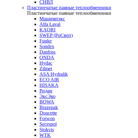
СНВЛ
Пластинчатые паяные теплообменники
Пластинчатые паяные теплообменники
Машимпэкс
Alfa Laval
KAORI
SWEP (РоСвеп)
Funke
Sondex
Danfoss
ONDA
Hydac
Zilmet
ASA Hydralik
ECO AIR
HISAKA
Ридан
ЭксЭко
BOWA
Brazepak
Doucette
Forwon
Secespol
Stokvis
WTK