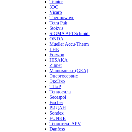
Tranter
ЗЭО
Vicarb
Thermowave
Tetra Pak
Stokvis
SIGMA API Schmidt
ONDA
Mueller Accu-Therm
LHE
Forwon
HISAKA
Zilmet
Машимпэкс (GEA)
Энергосервис
ЭксЭко
ТПлР
Теплосила
Secespol
Fischer
РИДАН
Sondex
FUNKE
Теплотекс APV
Danfoss