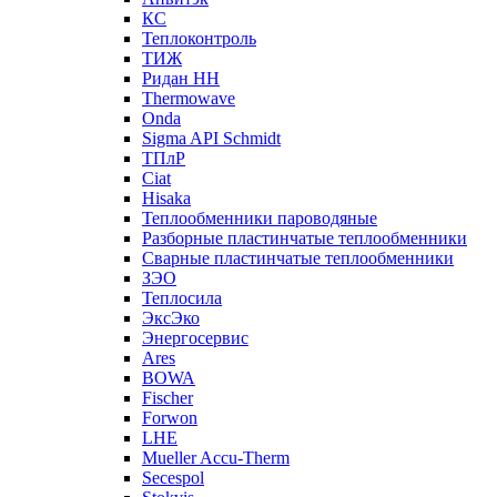
КС
Теплоконтроль
ТИЖ
Ридан НН
Thermowave
Onda
Sigma API Schmidt
ТПлР
Ciat
Hisaka
Теплообменники пароводяные
Разборные пластинчатые теплообменники
Сварные пластинчатые теплообменники
ЗЭО
Теплосила
ЭксЭко
Энергосервис
Ares
BOWA
Fischer
Forwon
LHE
Mueller Accu-Therm
Secespol