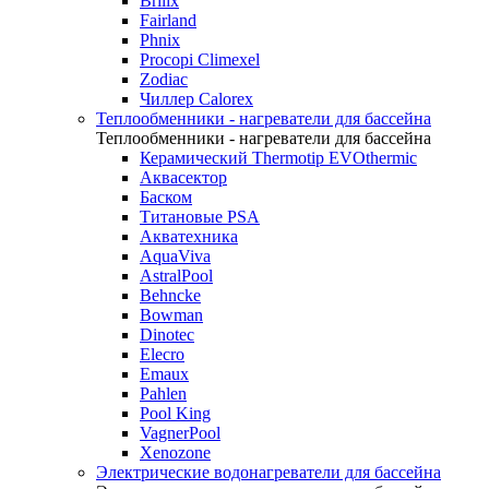
Brilix
Fairland
Phnix
Procopi Climexel
Zodiac
Чиллер Calorex
Теплообменники - нагреватели для бассейна
Теплообменники - нагреватели для бассейна
Керамический Thermotip EVOthermic
Аквасектор
Баском
Титановые PSA
Акватехника
AquaViva
AstralPool
Behncke
Bowman
Dinotec
Elecro
Emaux
Pahlen
Pool King
VagnerPool
Xenozone
Электрические водонагреватели для бассейна