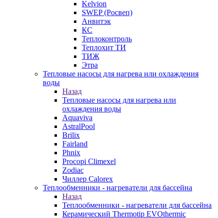
Kelvion
SWEP (Росвеп)
Анвитэк
КС
Теплоконтроль
Теплохит ТИ
ТИЖ
Этра
Тепловые насосы для нагрева или охлаждения
воды
Назад
Тепловые насосы для нагрева или
охлаждения воды
Aquaviva
AstralPool
Brilix
Fairland
Phnix
Procopi Climexel
Zodiac
Чиллер Calorex
Теплообменники - нагреватели для бассейна
Назад
Теплообменники - нагреватели для бассейна
Керамический Thermotip EVOthermic