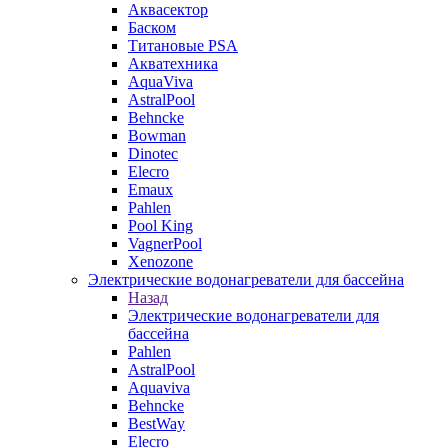
Аквасектор
Баском
Титановые PSA
Акватехника
AquaViva
AstralPool
Behncke
Bowman
Dinotec
Elecro
Emaux
Pahlen
Pool King
VagnerPool
Xenozone
Электрические водонагреватели для бассейна
Назад
Электрические водонагреватели для
бассейна
Pahlen
AstralPool
Aquaviva
Behncke
BestWay
Elecro