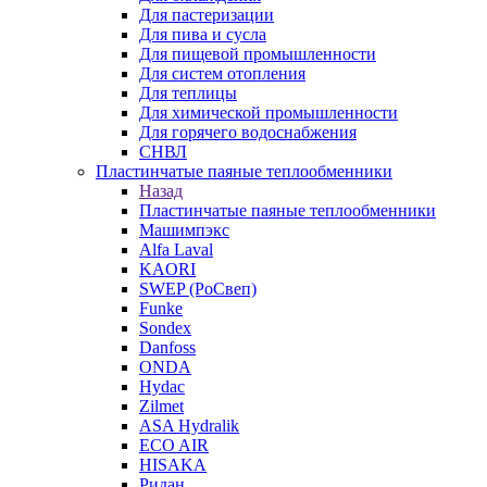
Для пастеризации
Для пива и сусла
Для пищевой промышленности
Для систем отопления
Для теплицы
Для химической промышленности
Для горячего водоснабжения
СНВЛ
Пластинчатые паяные теплообменники
Назад
Пластинчатые паяные теплообменники
Машимпэкс
Alfa Laval
KAORI
SWEP (РоСвеп)
Funke
Sondex
Danfoss
ONDA
Hydac
Zilmet
ASA Hydralik
ECO AIR
HISAKA
Ридан