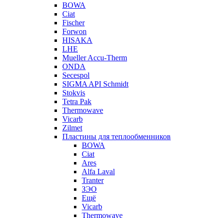
BOWA
Ciat
Fischer
Forwon
HISAKA
LHE
Mueller Accu-Therm
ONDA
Secespol
SIGMA API Schmidt
Stokvis
Tetra Pak
Thermowave
Vicarb
Zilmet
Пластины для теплообменников
BOWA
Ciat
Ares
Alfa Laval
Tranter
ЗЭО
Ещё
Vicarb
Thermowave