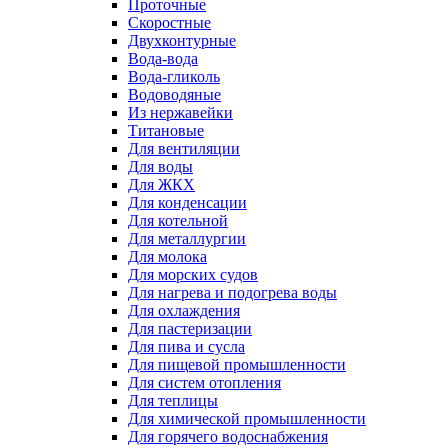
Проточные
Скоростные
Двухконтурные
Вода-вода
Вода-гликоль
Водоводяные
Из нержавейки
Титановые
Для вентиляции
Для воды
Для ЖКХ
Для конденсации
Для котельной
Для металлургии
Для молока
Для морских судов
Для нагрева и подогрева воды
Для охлаждения
Для пастеризации
Для пива и сусла
Для пищевой промышленности
Для систем отопления
Для теплицы
Для химической промышленности
Для горячего водоснабжения