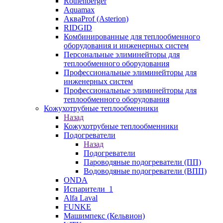
Rothenberger
Aquamax
АкваProf (Asterion)
RIDGID
Комбинированные для теплообменного
оборудования и инженерных систем
Персональные элиминейторы для
теплообменного оборудования
Профессиональные элиминейторы для
инженерных систем
Профессиональные элиминейторы для
теплообменного оборудования
Кожухотрубные теплообменники
Назад
Кожухотрубные теплообменники
Подогреватели
Назад
Подогреватели
Пароводяные подогреватели (ПП)
Водоводяные подогреватели (ВПП)
ONDA
Испарители_1
Alfa Laval
FUNKE
Машимпекс (Кельвион)