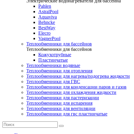
Электрические водонагреватели для бассейна
Pahlen
AstralPool
Aquaviva
Behncke
BestWay
Elecro
VagnerPool
Теплообменники для бассейнов
Теплообменники для бассейнов
Кожухотрубные
Пластинчатые
Теплообменники водяные
Теплообменники для отопления
Теплообменники для нагрева/подогрева жидкости
Теплообменники для ГВС
Теплообменники для конденсации паров и газов
Теплообменники для охлаждения жидкости
Теплообменники для пастеризации
Теплообменники для испарения
Теплообменники для вентиляции
Теплообменники для гвс пластинчатые