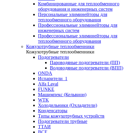
Комбинированные для теплообменного
оборудования и инженерных систем
Персональные элиминейторы для
теплообменного оборудования
Профессиональные элиминейторы для
инженерных систем
Профессиональные элиминейторы для
теплообменного оборудования
Кожухотрубные теплообменники
Кожухотрубные теплообменники
Подогреватели
Пароводяные подогреватели (ПП)
Водоводяные подогреватели (ВПП)
ONDA
Испарители_1
Alfa Laval
FUNKE
Машимпекс (Кельвион)
WTK
Холодильники (Охладители)
Конденсаторы
Типы кожухотрубных устройств
Подогреватели трубные
ТТАИ
BCF