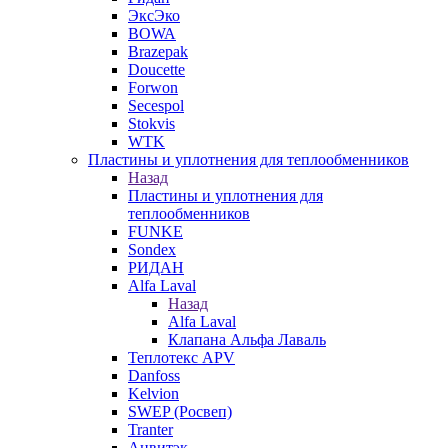
ЭксЭко
BOWA
Brazepak
Doucette
Forwon
Secespol
Stokvis
WTK
Пластины и уплотнения для теплообменников
Назад
Пластины и уплотнения для
теплообменников
FUNKE
Sondex
РИДАН
Alfa Laval
Назад
Alfa Laval
Клапана Альфа Лаваль
Теплотекс APV
Danfoss
Kelvion
SWEP (Росвеп)
Tranter
Анвитэк