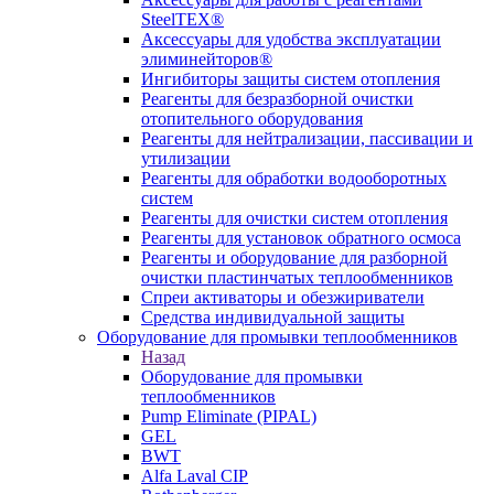
SteelTEX®
Аксессуары для удобства эксплуатации
элиминейторов®
Ингибиторы защиты систем отопления
Реагенты для безразборной очистки
отопительного оборудования
Реагенты для нейтрализации, пассивации и
утилизации
Реагенты для обработки водооборотных
систем
Реагенты для очистки систем отопления
Реагенты для установок обратного осмоса
Реагенты и оборудование для разборной
очистки пластинчатых теплообменников
Спреи активаторы и обезжириватели
Средства индивидуальной защиты
Оборудование для промывки теплообменников
Назад
Оборудование для промывки
теплообменников
Pump Eliminate (PIPAL)
GEL
BWT
Alfa Laval CIP