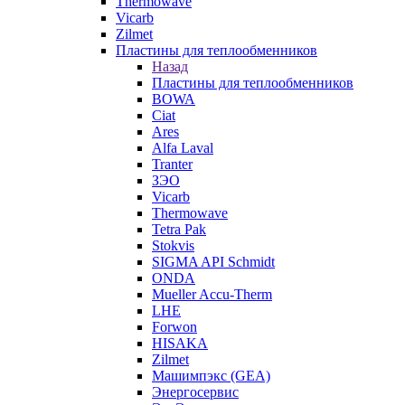
Thermowave
Vicarb
Zilmet
Пластины для теплообменников
Назад
Пластины для теплообменников
BOWA
Ciat
Ares
Alfa Laval
Tranter
ЗЭО
Vicarb
Thermowave
Tetra Pak
Stokvis
SIGMA API Schmidt
ONDA
Mueller Accu-Therm
LHE
Forwon
HISAKA
Zilmet
Машимпэкс (GEA)
Энергосервис