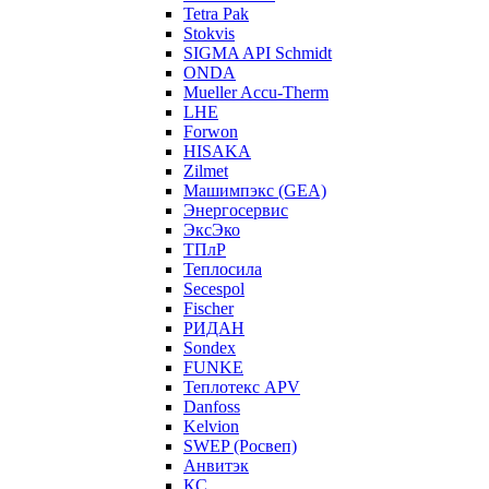
Tetra Pak
Stokvis
SIGMA API Schmidt
ONDA
Mueller Accu-Therm
LHE
Forwon
HISAKA
Zilmet
Машимпэкс (GEA)
Энергосервис
ЭксЭко
ТПлР
Теплосила
Secespol
Fischer
РИДАН
Sondex
FUNKE
Теплотекс APV
Danfoss
Kelvion
SWEP (Росвеп)
Анвитэк
КС