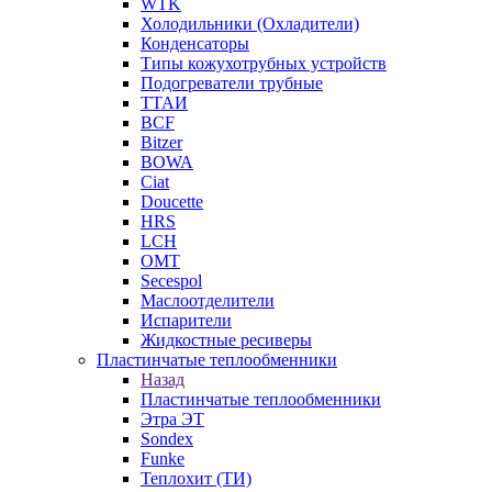
WTK
Холодильники (Охладители)
Конденсаторы
Типы кожухотрубных устройств
Подогреватели трубные
ТТАИ
BCF
Bitzer
BOWA
Ciat
Doucette
HRS
LCH
OMT
Secespol
Маслоотделители
Испарители
Жидкостные ресиверы
Пластинчатые теплообменники
Назад
Пластинчатые теплообменники
Этра ЭТ
Sondex
Funke
Теплохит (ТИ)