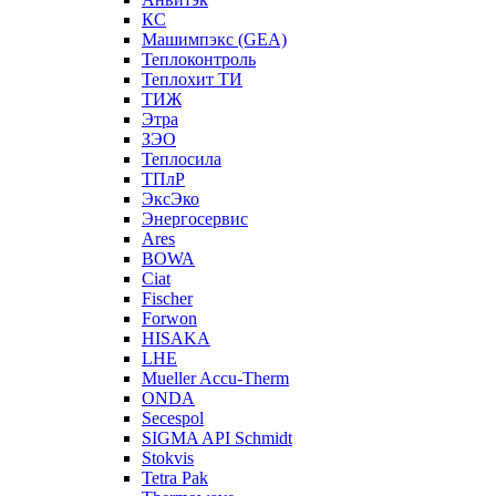
КС
Машимпэкс (GEA)
Теплоконтроль
Теплохит ТИ
ТИЖ
Этра
ЗЭО
Теплосила
ТПлР
ЭксЭко
Энергосервис
Ares
BOWA
Ciat
Fischer
Forwon
HISAKA
LHE
Mueller Accu-Therm
ONDA
Secespol
SIGMA API Schmidt
Stokvis
Tetra Pak