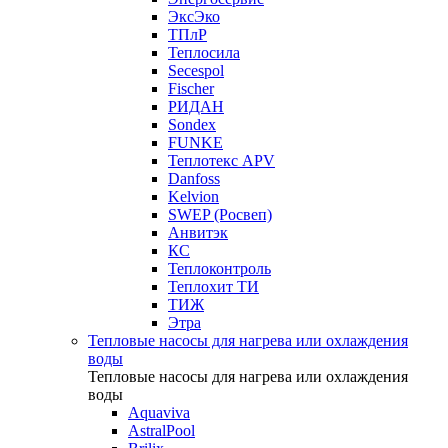
ЭксЭко
ТПлР
Теплосила
Secespol
Fischer
РИДАН
Sondex
FUNKE
Теплотекс APV
Danfoss
Kelvion
SWEP (Росвеп)
Анвитэк
КС
Теплоконтроль
Теплохит ТИ
ТИЖ
Этра
Тепловые насосы для нагрева или охлаждения
воды
Тепловые насосы для нагрева или охлаждения
воды
Aquaviva
AstralPool