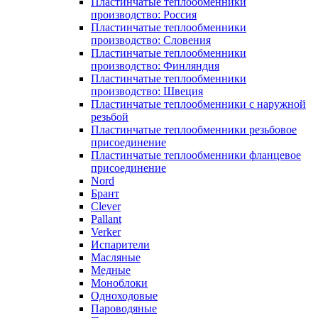
Пластинчатые теплообменники
производство: Россия
Пластинчатые теплообменники
производство: Словения
Пластинчатые теплообменники
производство: Финляндия
Пластинчатые теплообменники
производство: Швеция
Пластинчатые теплообменники с наружной
резьбой
Пластинчатые теплообменники резьбовое
присоединение
Пластинчатые теплообменники фланцевое
присоединение
Nord
Брант
Clever
Pallant
Verker
Испарители
Масляные
Медные
Моноблоки
Одноходовые
Пароводяные