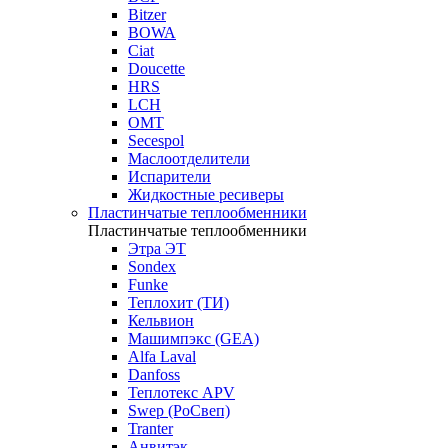
Bitzer
BOWA
Ciat
Doucette
HRS
LCH
OMT
Secespol
Маслоотделители
Испарители
Жидкостные ресиверы
Пластинчатые теплообменники
Пластинчатые теплообменники
Этра ЭТ
Sondex
Funke
Теплохит (ТИ)
Кельвион
Машимпэкс (GEA)
Alfa Laval
Danfoss
Теплотекс APV
Swep (РоСвеп)
Tranter
Анвитэк