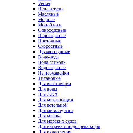
Verker
Испарители
Масляные
Медные
Моноблоки
Одноходовые
Пароводяные
Проточные
Скоростные
Двухконтурные
Вода-вода
Вода-гликоль
Водоводяные
Из нержавейки
Титановые
Для вентиляции
Для воды
Для ЖКХ
Для конденсации
Для котельной
Для металлургии
Для молока
Для морских судов
Для нагрева и подогрева воды
Для охлаждения