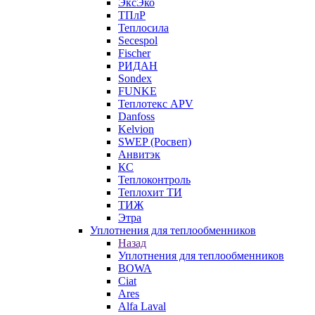
ЭксЭко
ТПлР
Теплосила
Secespol
Fischer
РИДАН
Sondex
FUNKE
Теплотекс APV
Danfoss
Kelvion
SWEP (Росвеп)
Анвитэк
КС
Теплоконтроль
Теплохит ТИ
ТИЖ
Этра
Уплотнения для теплообменников
Назад
Уплотнения для теплообменников
BOWA
Ciat
Ares
Alfa Laval