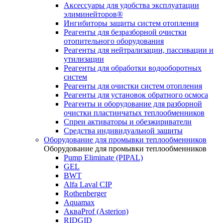
Аксессуары для удобства эксплуатации
элиминейторов®
Ингибиторы защиты систем отопления
Реагенты для безразборной очистки
отопительного оборудования
Реагенты для нейтрализации, пассивации и
утилизации
Реагенты для обработки водооборотных
систем
Реагенты для очистки систем отопления
Реагенты для установок обратного осмоса
Реагенты и оборудование для разборной
очистки пластинчатых теплообменников
Спреи активаторы и обезжириватели
Средства индивидуальной защиты
Оборудование для промывки теплообменников
Оборудование для промывки теплообменников
Pump Eliminate (PIPAL)
GEL
BWT
Alfa Laval CIP
Rothenberger
Aquamax
АкваProf (Asterion)
RIDGID