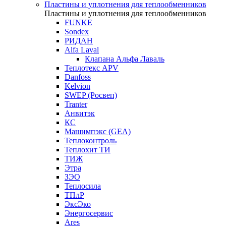
Пластины и уплотнения для теплообменников
Пластины и уплотнения для теплообменников
FUNKE
Sondex
РИДАН
Alfa Laval
Клапана Альфа Лаваль
Теплотекс APV
Danfoss
Kelvion
SWEP (Росвеп)
Tranter
Анвитэк
КС
Машимпэкс (GEA)
Теплоконтроль
Теплохит ТИ
ТИЖ
Этра
ЗЭО
Теплосила
ТПлР
ЭксЭко
Энергосервис
Ares