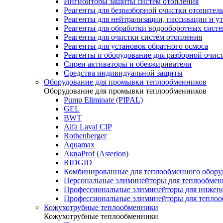
Ингибиторы защиты систем отопления
Реагенты для безразборной очистки отопител
Реагенты для нейтрализации, пассивации и у
Реагенты для обработки водооборотных сист
Реагенты для очистки систем отопления
Реагенты для установок обратного осмоса
Реагенты и оборудование для разборной очи
Спреи активаторы и обезжириватели
Средства индивидуальной защиты
Оборудование для промывки теплообменников
Оборудование для промывки теплообменников
Pump Eliminate (PIPAL)
GEL
BWT
Alfa Laval CIP
Rothenberger
Aquamax
АкваProf (Asterion)
RIDGID
Комбинированные для теплообменного обору
Персональные элиминейторы для теплообмен
Профессиональные элиминейторы для инжен
Профессиональные элиминейторы для теплоо
Кожухотрубные теплообменники
Кожухотрубные теплообменники