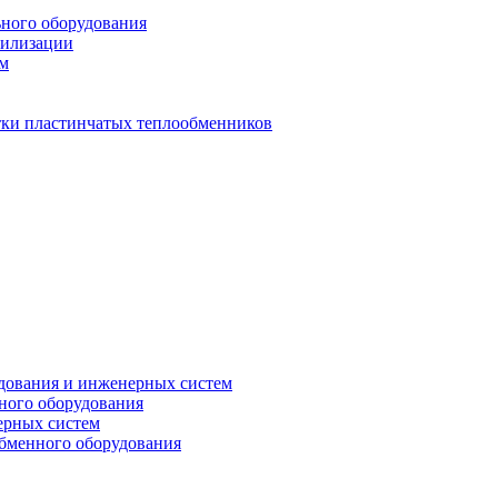
ьного оборудования
тилизации
ем
стки пластинчатых теплообменников
дования и инженерных систем
ного оборудования
ерных систем
бменного оборудования