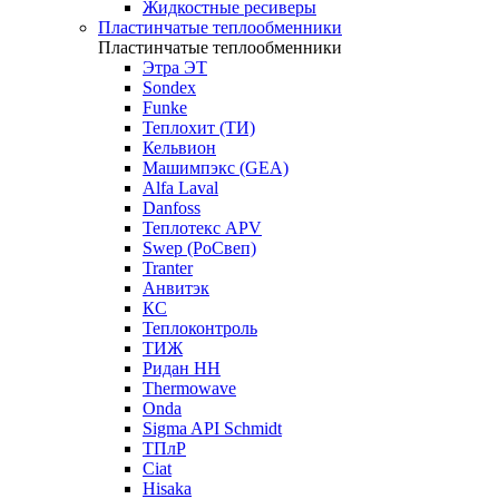
Жидкостные ресиверы
Пластинчатые теплообменники
Пластинчатые теплообменники
Этра ЭТ
Sondex
Funke
Теплохит (ТИ)
Кельвион
Машимпэкс (GEA)
Alfa Laval
Danfoss
Теплотекс APV
Swep (РоСвеп)
Tranter
Анвитэк
КС
Теплоконтроль
ТИЖ
Ридан НН
Thermowave
Onda
Sigma API Schmidt
ТПлР
Ciat
Hisaka