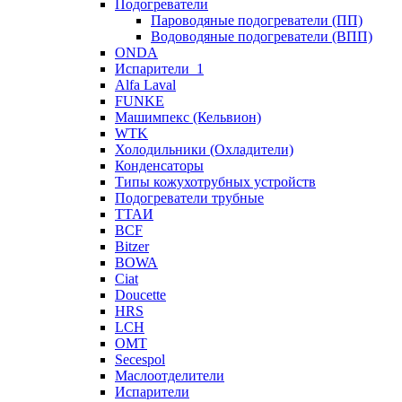
Подогреватели
Пароводяные подогреватели (ПП)
Водоводяные подогреватели (ВПП)
ONDA
Испарители_1
Alfa Laval
FUNKE
Машимпекс (Кельвион)
WTK
Холодильники (Охладители)
Конденсаторы
Типы кожухотрубных устройств
Подогреватели трубные
ТТАИ
BCF
Bitzer
BOWA
Ciat
Doucette
HRS
LCH
OMT
Secespol
Маслоотделители
Испарители