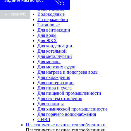
Задайте нам вопрос
Вода-вода
Вода-гликоль
Водоводяные
СВЕРНУТЬ
Из нержавейки
Титановые
Для вентиляции
Для воды
Для ЖКХ
Для конденсации
Для котельной
Для металлургии
Для молока
Для морских судов
Для нагрева и подогрева воды
Для охлаждения
Для пастеризации
Для пива и сусла
Для пищевой промышленности
Для систем отопления
Для теплицы
Для химической промышленности
Для горячего водоснабжения
СНВЛ
Пластинчатые паяные теплообменники
Пластинчатые паяные теплообменники