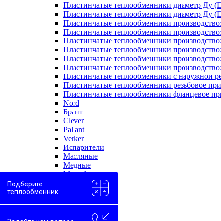
Пластинчатые теплообменники диаметр Ду (D
Пластинчатые теплообменники диаметр Ду (D
Пластинчатые теплообменники производство
Пластинчатые теплообменники производство
Пластинчатые теплообменники производство:
Пластинчатые теплообменники производство
Пластинчатые теплообменники производство
Пластинчатые теплообменники производство
Пластинчатые теплообменники с наружной р
Пластинчатые теплообменники резьбовое пр
Пластинчатые теплообменники фланцевое пр
Nord
Брант
Clever
Pallant
Verker
Испарители
Масляные
Медные
Моноблоки
Одноходовые
Подберите
Пароводяные
теплообменник
Проточные
Скоростные
Двухконтурные