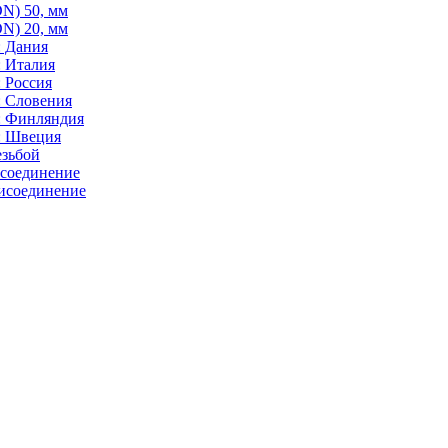
N) 50, мм
N) 20, мм
: Дания
: Италия
 Россия
: Словения
: Финляндия
: Швеция
езьбой
исоединение
исоединение