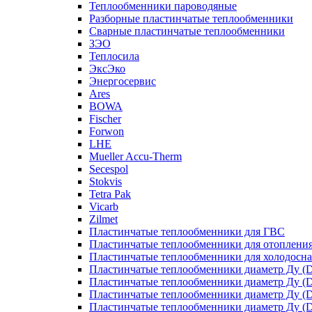
Теплообменники пароводяные
Разборные пластинчатые теплообменники
Сварные пластинчатые теплообменники
ЗЭО
Теплосила
ЭксЭко
Энергосервис
Ares
BOWA
Fischer
Forwon
LHE
Mueller Accu-Therm
Secespol
Stokvis
Tetra Pak
Vicarb
Zilmet
Пластинчатые теплообменники для ГВС
Пластинчатые теплообменники для отоплени
Пластинчатые теплообменники для холодосн
Пластинчатые теплообменники диаметр Ду (D
Пластинчатые теплообменники диаметр Ду (D
Пластинчатые теплообменники диаметр Ду (D
Пластинчатые теплообменники диаметр Ду (D