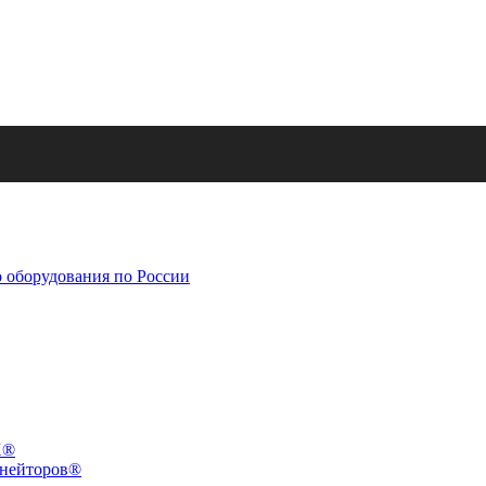
X®
инейторов®