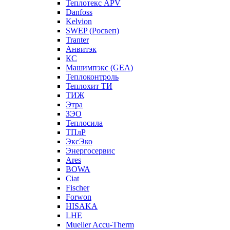
Теплотекс APV
Danfoss
Kelvion
SWEP (Росвеп)
Tranter
Анвитэк
КС
Машимпэкс (GEA)
Теплоконтроль
Теплохит ТИ
ТИЖ
Этра
ЗЭО
Теплосила
ТПлР
ЭксЭко
Энергосервис
Ares
BOWA
Ciat
Fischer
Forwon
HISAKA
LHE
Mueller Accu-Therm