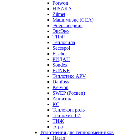
Forwon
HISAKA
Zilmet
Машимпэкс (GEA)
Энергосервис
ЭксЭко
ТПлР
Теплосила
Secespol
Fischer
РИДАН
Sondex
FUNKE
Теплотекс APV
Danfoss
Kelvion
SWEP (Росвеп)
Анвитэк
КС
Теплоконтроль
Теплохит ТИ
ТИЖ
Этра
Уплотнения для теплообменников
Назад