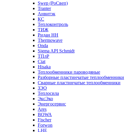
Swep (РоСвеп)
Tranter
Анвитэк
КС
Теплоконтроль
ТИЖ
Ридан НН
Thermowave
Onda
Sigma API Schmidt
ТПлР
Ciat
Hisaka
Теплообменники пароводяные
Разборные пластинчатые теплообменники
Сварные пластинчатые теплообменники
ЗЭО
Теплосила
ЭксЭко
Энергосервис
Ares
BOWA
Fischer
Forwon
LHE