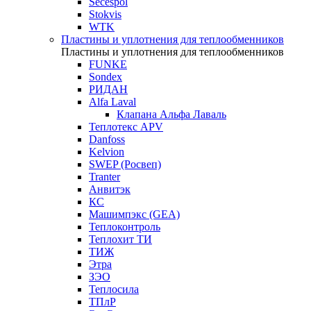
Secespol
Stokvis
WTK
Пластины и уплотнения для теплообменников
Пластины и уплотнения для теплообменников
FUNKE
Sondex
РИДАН
Alfa Laval
Клапана Альфа Лаваль
Теплотекс APV
Danfoss
Kelvion
SWEP (Росвеп)
Tranter
Анвитэк
КС
Машимпэкс (GEA)
Теплоконтроль
Теплохит ТИ
ТИЖ
Этра
ЗЭО
Теплосила
ТПлР