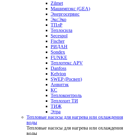
Zilmet
Машимпэкс (GEA)
Энергосервис
ЭксЭко
ТПлР
Теплосила
Secespol
Fischer
РИДАН
Sondex
FUNKE
Теплотекс APV
Danfoss
Kelvion
SWEP (Росвеп)
Анвитэк
КС
Теплоконтроль
Теплохит ТИ
ТИЖ
Этра
Тепловые насосы для нагрева или охлаждения
воды
Тепловые насосы для нагрева или охлаждения
воды