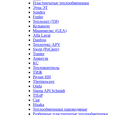
Пластинчатые теплообменники
Этра ЭТ
Sondex
Funke
Теплохит (ТИ)
Кельвион
Машимпэкс (GEA)
Alfa Laval
Danfoss
Теплотекс APV
Swep (РоСвеп)
Tranter
Анвитэк
КС
Теплоконтроль
ТИЖ
Ридан НН
Thermowave
Onda
Sigma API Schmidt
ТПлР
Ciat
Hisaka
Теплообменники пароводяные
Разборные пластинчатые теплообменники