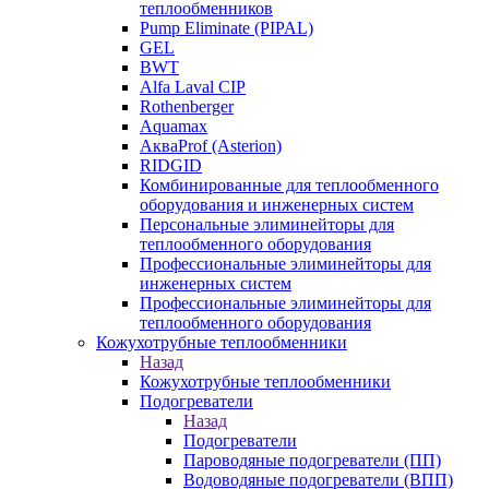
теплообменников
Pump Eliminate (PIPAL)
GEL
BWT
Alfa Laval CIP
Rothenberger
Aquamax
АкваProf (Asterion)
RIDGID
Комбинированные для теплообменного
оборудования и инженерных систем
Персональные элиминейторы для
теплообменного оборудования
Профессиональные элиминейторы для
инженерных систем
Профессиональные элиминейторы для
теплообменного оборудования
Кожухотрубные теплообменники
Назад
Кожухотрубные теплообменники
Подогреватели
Назад
Подогреватели
Пароводяные подогреватели (ПП)
Водоводяные подогреватели (ВПП)