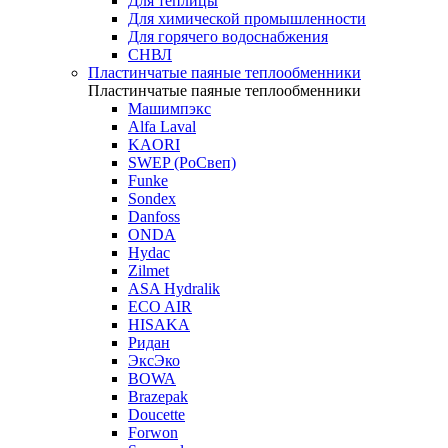
Для теплицы
Для химической промышленности
Для горячего водоснабжения
СНВЛ
Пластинчатые паяные теплообменники
Пластинчатые паяные теплообменники
Машимпэкс
Alfa Laval
KAORI
SWEP (РоСвеп)
Funke
Sondex
Danfoss
ONDA
Hydac
Zilmet
ASA Hydralik
ECO AIR
HISAKA
Ридан
ЭксЭко
BOWA
Brazepak
Doucette
Forwon