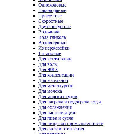
Одноходовые
Пароводяные
Проточные
Скоростные
Двухконтурные
Вода-вода
Вода-гликоль
Водоводяные
Из нержавейки
Титановые
Для вентиляции
Для воды
Для ЖКХ
Для конденсации
Для котельной
Для металлургии
Для молока
Для морских судов
Для нагрева и подогрева воды
Для охлаждения
Для пастеризации
Для пива и сусла
Для пищевой промышленности
Для систем отопления