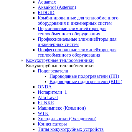
Aquamax
АкваProf (Asterion)
RIDGID
Комбинированные для теплообменного
оборудования и инженерных систем
Персональные элиминейторы для
теплообменного оборудования
Профессиональные элиминейторы для
инженерных систем
Профессиональные элиминейторы для
теплообменного оборудования
Кожухотрубные теплообменники
Кожухотрубные теплообменники
Подогреватели
Пароводяные подогреватели (ПП)
Водоводяные подогреватели (ВПП)
ONDA
Испарители_1
Alfa Laval
FUNKE
Машимпекс (Кельвион)
WTK
Холодильники (Охладители)
Конденсаторы
Типы кожухотрубных устройств