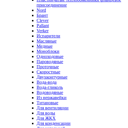
присоединение
Nord
Брант
Clever
Pallant
Verker
Испарители
Масляные
Медные
Моноблоки
Одноходовые
Пароводяные
Проточные
Скоростные
Двухконтурные
Вода-вода
Вода-гликоль
Водоводяные
Из нержавейки
Титановые
Для вентиляции
Для воды
Для ЖКХ
Для конденсации