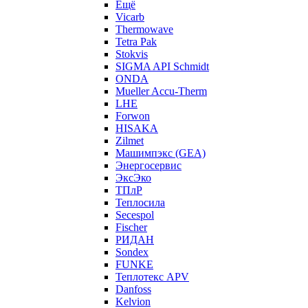
Ещё
Vicarb
Thermowave
Tetra Pak
Stokvis
SIGMA API Schmidt
ONDA
Mueller Accu-Therm
LHE
Forwon
HISAKA
Zilmet
Машимпэкс (GEA)
Энергосервис
ЭксЭко
ТПлР
Теплосила
Secespol
Fischer
РИДАН
Sondex
FUNKE
Теплотекс APV
Danfoss
Kelvion