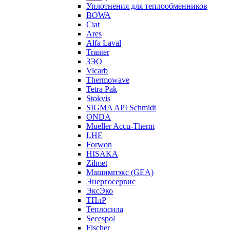
Уплотнения для теплообменников
BOWA
Ciat
Ares
Alfa Laval
Tranter
ЗЭО
Vicarb
Thermowave
Tetra Pak
Stokvis
SIGMA API Schmidt
ONDA
Mueller Accu-Therm
LHE
Forwon
HISAKA
Zilmet
Машимпэкс (GEA)
Энергосервис
ЭксЭко
ТПлР
Теплосила
Secespol
Fischer