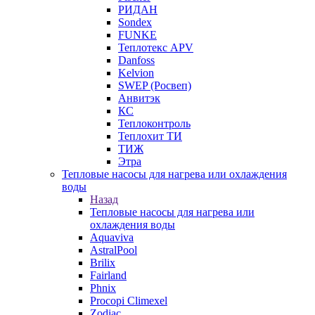
РИДАН
Sondex
FUNKE
Теплотекс APV
Danfoss
Kelvion
SWEP (Росвеп)
Анвитэк
КС
Теплоконтроль
Теплохит ТИ
ТИЖ
Этра
Тепловые насосы для нагрева или охлаждения
воды
Назад
Тепловые насосы для нагрева или
охлаждения воды
Aquaviva
AstralPool
Brilix
Fairland
Phnix
Procopi Climexel
Zodiac