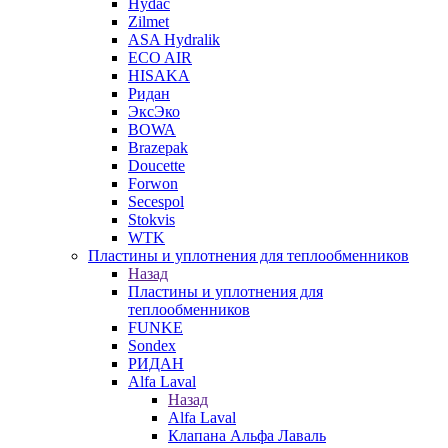
Hydac
Zilmet
ASA Hydralik
ECO AIR
HISAKA
Ридан
ЭксЭко
BOWA
Brazepak
Doucette
Forwon
Secespol
Stokvis
WTK
Пластины и уплотнения для теплообменников
Назад
Пластины и уплотнения для
теплообменников
FUNKE
Sondex
РИДАН
Alfa Laval
Назад
Alfa Laval
Клапана Альфа Лаваль