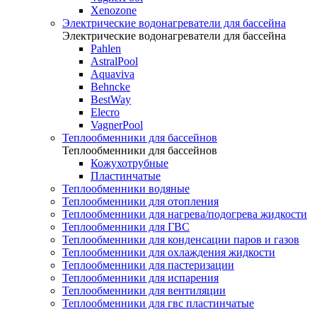
Xenozone
Электрические водонагреватели для бассейна
Электрические водонагреватели для бассейна
Pahlen
AstralPool
Aquaviva
Behncke
BestWay
Elecro
VagnerPool
Теплообменники для бассейнов
Теплообменники для бассейнов
Кожухотрубные
Пластинчатые
Теплообменники водяные
Теплообменники для отопления
Теплообменники для нагрева/подогрева жидкости
Теплообменники для ГВС
Теплообменники для конденсации паров и газов
Теплообменники для охлаждения жидкости
Теплообменники для пастеризации
Теплообменники для испарения
Теплообменники для вентиляции
Теплообменники для гвс пластинчатые