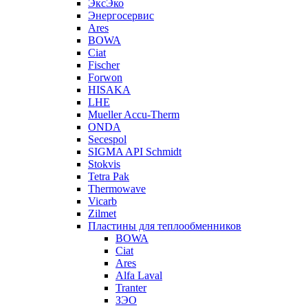
ЭксЭко
Энергосервис
Ares
BOWA
Ciat
Fischer
Forwon
HISAKA
LHE
Mueller Accu-Therm
ONDA
Secespol
SIGMA API Schmidt
Stokvis
Tetra Pak
Thermowave
Vicarb
Zilmet
Пластины для теплообменников
BOWA
Ciat
Ares
Alfa Laval
Tranter
ЗЭО