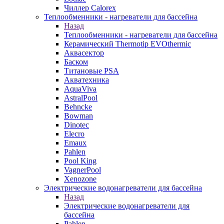
Чиллер Calorex
Теплообменники - нагреватели для бассейна
Назад
Теплообменники - нагреватели для бассейна
Керамический Thermotip EVOthermic
Аквасектор
Баском
Титановые PSA
Акватехника
AquaViva
AstralPool
Behncke
Bowman
Dinotec
Elecro
Emaux
Pahlen
Pool King
VagnerPool
Xenozone
Электрические водонагреватели для бассейна
Назад
Электрические водонагреватели для
бассейна
Pahlen