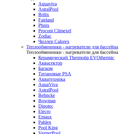
Aquaviva
AstralPool
Brilix
Fairland
Phnix
Procopi Climexel
Zodiac
Чиллер Calorex
Теплообменники - нагреватели для бассейна
Теплообменники - нагреватели для бассейна
Керамический Thermotip EVOthermic
Аквасектор
Баском
Титановые PSA
Акватехника
AquaViva
AstralPool
Behncke
Bowman
Dinotec
Elecro
Emaux
Pahlen
Pool King
VagnerPool