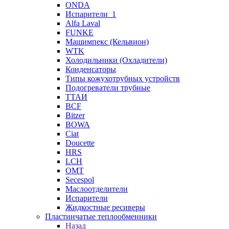
ONDA
Испарители_1
Alfa Laval
FUNKE
Машимпекс (Кельвион)
WTK
Холодильники (Охладители)
Конденсаторы
Типы кожухотрубных устройств
Подогреватели трубные
ТТАИ
BCF
Bitzer
BOWA
Ciat
Doucette
HRS
LCH
OMT
Secespol
Маслоотделители
Испарители
Жидкостные ресиверы
Пластинчатые теплообменники
Назад