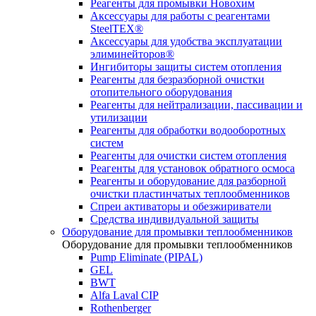
Реагенты для промывки Новохим
Аксессуары для работы с реагентами
SteelTEX®
Аксессуары для удобства эксплуатации
элиминейторов®
Ингибиторы защиты систем отопления
Реагенты для безразборной очистки
отопительного оборудования
Реагенты для нейтрализации, пассивации и
утилизации
Реагенты для обработки водооборотных
систем
Реагенты для очистки систем отопления
Реагенты для установок обратного осмоса
Реагенты и оборудование для разборной
очистки пластинчатых теплообменников
Спреи активаторы и обезжириватели
Средства индивидуальной защиты
Оборудование для промывки теплообменников
Оборудование для промывки теплообменников
Pump Eliminate (PIPAL)
GEL
BWT
Alfa Laval CIP
Rothenberger