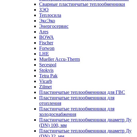
Сварные пластинчатые теплообменники
ЗЭО
Теплосила
ЭксЭко
Энергосервис
Ares
BOWA
Fischer
Forwon
LHE
Mueller Accu-Therm
Secespol
Stokvis
Tetra Pak
Vicarb
Zilmet
Пластинчатые теплообменники для ГВС
Пластинчатые теплообменники для
отопления
Пластинчатые теплообменники для
холодоснабжения
Пластинчатые теплообменники диаметр Ду
(DN) 100, мм
Пластинчатые теплообменники диаметр Ду
(DN) 32, мм