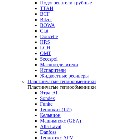
Подогреватели трубные
ТТАИ
BCF
Bitzer
BOWA
Ciat
Doucette
HRS
LCH
OMT
Secespol
Маслоотделители
Испарители
Жидкостные ресиверы
Пластинчатые теплообменники
Пластинчатые теплообменники
Этра ЭТ
Sondex
Funke
Теплохит (ТИ)
Кельвион
Машимпэкс (GEA)
Alfa Laval
Danfoss
Теплотекс APV