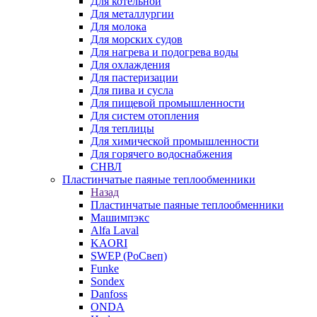
Для котельной
Для металлургии
Для молока
Для морских судов
Для нагрева и подогрева воды
Для охлаждения
Для пастеризации
Для пива и сусла
Для пищевой промышленности
Для систем отопления
Для теплицы
Для химической промышленности
Для горячего водоснабжения
СНВЛ
Пластинчатые паяные теплообменники
Назад
Пластинчатые паяные теплообменники
Машимпэкс
Alfa Laval
KAORI
SWEP (РоСвеп)
Funke
Sondex
Danfoss
ONDA