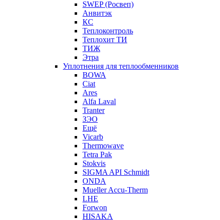
SWEP (Росвеп)
Анвитэк
КС
Теплоконтроль
Теплохит ТИ
ТИЖ
Этра
Уплотнения для теплообменников
BOWA
Ciat
Ares
Alfa Laval
Tranter
ЗЭО
Ещё
Vicarb
Thermowave
Tetra Pak
Stokvis
SIGMA API Schmidt
ONDA
Mueller Accu-Therm
LHE
Forwon
HISAKA