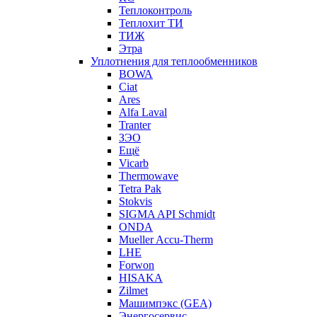
Теплоконтроль
Теплохит ТИ
ТИЖ
Этра
Уплотнения для теплообменников
BOWA
Ciat
Ares
Alfa Laval
Tranter
ЗЭО
Ещё
Vicarb
Thermowave
Tetra Pak
Stokvis
SIGMA API Schmidt
ONDA
Mueller Accu-Therm
LHE
Forwon
HISAKA
Zilmet
Машимпэкс (GEA)
Энергосервис