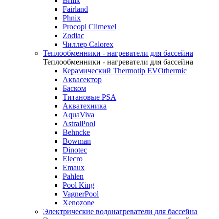
Brilix
Fairland
Phnix
Procopi Climexel
Zodiac
Чиллер Calorex
Теплообменники - нагреватели для бассейна
Теплообменники - нагреватели для бассейна
Керамический Thermotip EVOthermic
Аквасектор
Баском
Титановые PSA
Акватехника
AquaViva
AstralPool
Behncke
Bowman
Dinotec
Elecro
Emaux
Pahlen
Pool King
VagnerPool
Xenozone
Электрические водонагреватели для бассейна