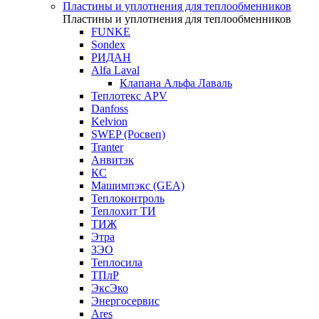
Пластины и уплотнения для теплообменников
Пластины и уплотнения для теплообменников
FUNKE
Sondex
РИДАН
Alfa Laval
Клапана Альфа Лаваль
Теплотекс APV
Danfoss
Kelvion
SWEP (Росвеп)
Tranter
Анвитэк
КС
Машимпэкс (GEA)
Теплоконтроль
Теплохит ТИ
ТИЖ
Этра
ЗЭО
Теплосила
ТПлР
ЭксЭко
Энергосервис
Ares