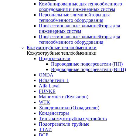
Комбинированные для теплообменного
оборудования и инженерных систем
Персональные элиминейторы для
теплообменного оборудования
Профессиональные элиминейторы для
инженерных систем
Профессиональные элиминейторы для
теплообменного оборудования
Кожухотрубные теплообменники
Кожухотрубные теплообменники
Подогреватели
Пароводяные подогреватели (ПП)
Водоводяные подогреватели (ВПП)
ONDA
Испарители_1
Alfa Laval
FUNKE
Машимпекс (Кельвион)
WTK
Холодильники (Охладители)
Конденсаторы
Типы кожухотрубных устройств
Подогреватели трубные
ТТАИ
BCF