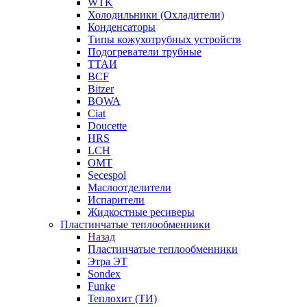
WTK
Холодильники (Охладители)
Конденсаторы
Типы кожухотрубных устройств
Подогреватели трубные
ТТАИ
BCF
Bitzer
BOWA
Ciat
Doucette
HRS
LCH
OMT
Secespol
Маслоотделители
Испарители
Жидкостные ресиверы
Пластинчатые теплообменники
Назад
Пластинчатые теплообменники
Этра ЭТ
Sondex
Funke
Теплохит (ТИ)