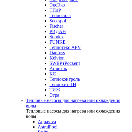
ЭксЭко
ТПлР
Теплосила
Secespol
Fischer
РИДАН
Sondex
FUNKE
Теплотекс APV
Danfoss
Kelvion
SWEP (Росвеп)
Анвитэк
КС
Теплоконтроль
Теплохит ТИ
ТИЖ
Этра
Тепловые насосы для нагрева или охлаждения
воды
Тепловые насосы для нагрева или охлаждения
воды
Aquaviva
AstralPool