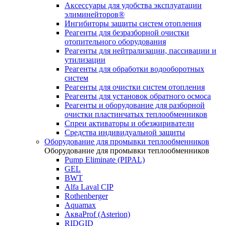
Аксессуары для удобства эксплуатации
элиминейторов®
Ингибиторы защиты систем отопления
Реагенты для безразборной очистки
отопительного оборудования
Реагенты для нейтрализации, пассивации и
утилизации
Реагенты для обработки водооборотных
систем
Реагенты для очистки систем отопления
Реагенты для установок обратного осмоса
Реагенты и оборудование для разборной
очистки пластинчатых теплообменников
Спреи активаторы и обезжириватели
Средства индивидуальной защиты
Оборудование для промывки теплообменников
Оборудование для промывки теплообменников
Pump Eliminate (PIPAL)
GEL
BWT
Alfa Laval CIP
Rothenberger
Aquamax
АкваProf (Asterion)
RIDGID