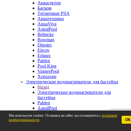
Аквасектор
Баском
Титановые PSA
Акватехника
AquaViva
AstralPool
Behncke
Bowman
Dinotec
Elecro
Emaux
Pahlen
Pool King
VagnerPool
Xenozone
Электрические водонагреватели для бассейна
Назад
Электрические водонагреватели для
бассейна
Pahlen
AstralPool
Aquaviva
Мы используем cookies. Оставаясь на сайте, вы соглашаетесь с
политикой
Behncke
ОК
конфиденциальности
.
BestWay
Elecro