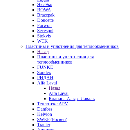
ЭксЭко
BOWA
Brazepak
Doucette
Forwon
Secespol
Stokvis
WTK
Пластины и уплотнения для теплообменников
Назад
Пластины и уплотнения для
теплообменников
FUNKE
Sondex
РИДАН
Alfa Laval
Назад
Alfa Laval
Клапана Альфа Лаваль
Теплотекс APV
Danfoss
Kelvion
SWEP (Росвеп)
Tranter
Анвитэк