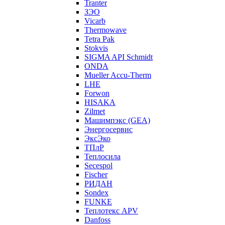
Tranter
ЗЭО
Vicarb
Thermowave
Tetra Pak
Stokvis
SIGMA API Schmidt
ONDA
Mueller Accu-Therm
LHE
Forwon
HISAKA
Zilmet
Машимпэкс (GEA)
Энергосервис
ЭксЭко
ТПлР
Теплосила
Secespol
Fischer
РИДАН
Sondex
FUNKE
Теплотекс APV
Danfoss