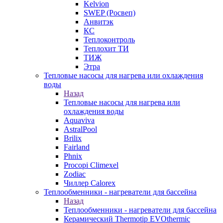
Kelvion
SWEP (Росвеп)
Анвитэк
КС
Теплоконтроль
Теплохит ТИ
ТИЖ
Этра
Тепловые насосы для нагрева или охлаждения
воды
Назад
Тепловые насосы для нагрева или
охлаждения воды
Aquaviva
AstralPool
Brilix
Fairland
Phnix
Procopi Climexel
Zodiac
Чиллер Calorex
Теплообменники - нагреватели для бассейна
Назад
Теплообменники - нагреватели для бассейна
Керамический Thermotip EVOthermic