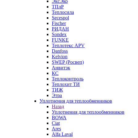
ЭксЭко
ТПлР
Теплосила
Secespol
Fischer
РИДАН
Sondex
FUNKE
Теплотекс APV
Danfoss
Kelvion
SWEP (Росвеп)
Анвитэк
КС
Теплоконтроль
Теплохит ТИ
ТИЖ
Этра
Уплотнения для теплообменников
Назад
Уплотнения для теплообменников
BOWA
Ciat
Ares
Alfa Laval