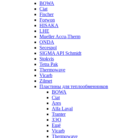
BOWA
Ciat
Fischer
Forwon
HISAKA
LHE
Mueller Accu-Therm
ONDA
Secespol
SIGMA API Schmidt
Stokvis
Tetra Pak
Thermowave
Vicarb
Zilmet
Пластины для теплообменников
BOWA
Ciat
Ares
Alfa Laval
Tranter
ЗЭО
Ещё
Vicarb
Thermowave