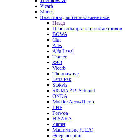
Thermowave
Vicarb
Zilmet
Пластины для теплообменников
Назад
Пластины для теплообменников
BOWA
Ciat
Ares
Alfa Laval
Tranter
ЗЭО
Vicarb
Thermowave
Tetra Pak
Stokvis
SIGMA API Schmidt
ONDA
Mueller Accu-Therm
LHE
Forwon
HISAKA
Zilmet
Машимпэкс (GEA)
Энергосервис