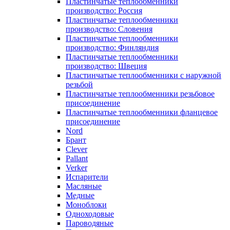
Пластинчатые теплообменники
производство: Россия
Пластинчатые теплообменники
производство: Словения
Пластинчатые теплообменники
производство: Финляндия
Пластинчатые теплообменники
производство: Швеция
Пластинчатые теплообменники с наружной
резьбой
Пластинчатые теплообменники резьбовое
присоединение
Пластинчатые теплообменники фланцевое
присоединение
Nord
Брант
Clever
Pallant
Verker
Испарители
Масляные
Медные
Моноблоки
Одноходовые
Пароводяные