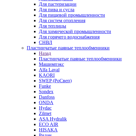
Для пастеризации
Для пива и сусла
Для пищевой промышленности
Для систем отопления
Для теплицы
Для химической промышленности
Для горячего водоснабжения
СНВЛ
Пластинчатые паяные теплообменники
Назад
Пластинчатые паяные теплообменники
Машимпэкс
Alfa Laval
KAORI
SWEP (РоСвеп)
Funke
Sondex
Danfoss
ONDA
Hydac
Zilmet
ASA Hydralik
ECO AIR
HISAKA
Ридан