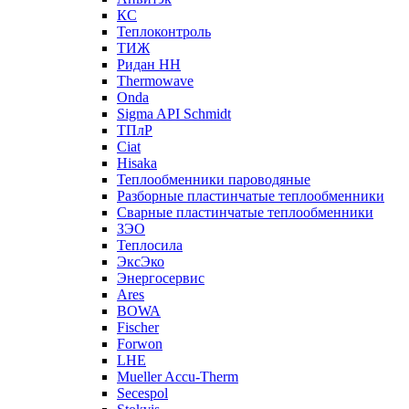
КС
Теплоконтроль
ТИЖ
Ридан НН
Thermowave
Onda
Sigma API Schmidt
ТПлР
Ciat
Hisaka
Теплообменники пароводяные
Разборные пластинчатые теплообменники
Сварные пластинчатые теплообменники
ЗЭО
Теплосила
ЭксЭко
Энергосервис
Ares
BOWA
Fischer
Forwon
LHE
Mueller Accu-Therm
Secespol