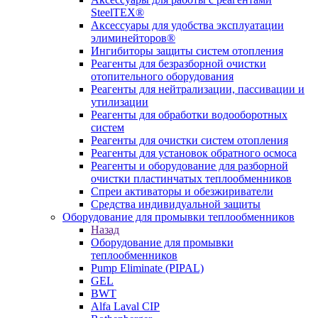
SteelTEX®
Аксессуары для удобства эксплуатации
элиминейторов®
Ингибиторы защиты систем отопления
Реагенты для безразборной очистки
отопительного оборудования
Реагенты для нейтрализации, пассивации и
утилизации
Реагенты для обработки водооборотных
систем
Реагенты для очистки систем отопления
Реагенты для установок обратного осмоса
Реагенты и оборудование для разборной
очистки пластинчатых теплообменников
Спреи активаторы и обезжириватели
Средства индивидуальной защиты
Оборудование для промывки теплообменников
Назад
Оборудование для промывки
теплообменников
Pump Eliminate (PIPAL)
GEL
BWT
Alfa Laval CIP