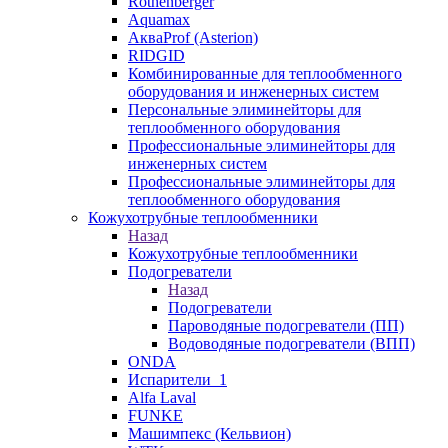
Rothenberger
Aquamax
АкваProf (Asterion)
RIDGID
Комбинированные для теплообменного
оборудования и инженерных систем
Персональные элиминейторы для
теплообменного оборудования
Профессиональные элиминейторы для
инженерных систем
Профессиональные элиминейторы для
теплообменного оборудования
Кожухотрубные теплообменники
Назад
Кожухотрубные теплообменники
Подогреватели
Назад
Подогреватели
Пароводяные подогреватели (ПП)
Водоводяные подогреватели (ВПП)
ONDA
Испарители_1
Alfa Laval
FUNKE
Машимпекс (Кельвион)