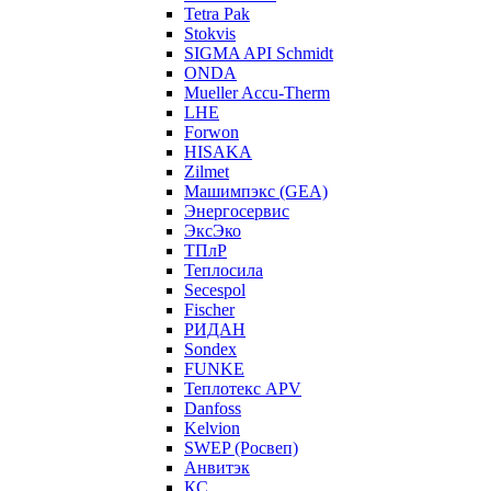
Tetra Pak
Stokvis
SIGMA API Schmidt
ONDA
Mueller Accu-Therm
LHE
Forwon
HISAKA
Zilmet
Машимпэкс (GEA)
Энергосервис
ЭксЭко
ТПлР
Теплосила
Secespol
Fischer
РИДАН
Sondex
FUNKE
Теплотекс APV
Danfoss
Kelvion
SWEP (Росвеп)
Анвитэк
КС