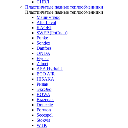
СНВЛ
Пластинчатые паяные теплообменники
Пластинчатые паяные теплообменники
Машимпэкс
Alfa Laval
KAORI
SWEP (РоСвеп)
Funke
Sondex
Danfoss
ONDA
Hydac
Zilmet
ASA Hydralik
ECO AIR
HISAKA
Ридан
ЭксЭко
BOWA
Brazepak
Doucette
Forwon
Secespol
Stokvis
WTK