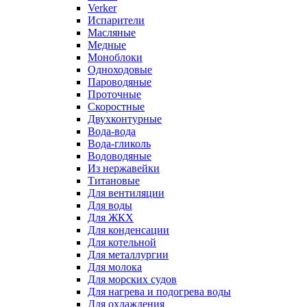
Verker
Испарители
Масляные
Медные
Моноблоки
Одноходовые
Пароводяные
Проточные
Скоростные
Двухконтурные
Вода-вода
Вода-гликоль
Водоводяные
Из нержавейки
Титановые
Для вентиляции
Для воды
Для ЖКХ
Для конденсации
Для котельной
Для металлургии
Для молока
Для морских судов
Для нагрева и подогрева воды
Для охлаждения