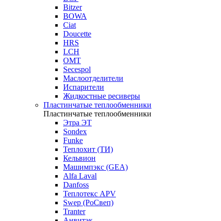
Bitzer
BOWA
Ciat
Doucette
HRS
LCH
OMT
Secespol
Маслоотделители
Испарители
Жидкостные ресиверы
Пластинчатые теплообменники
Пластинчатые теплообменники
Этра ЭТ
Sondex
Funke
Теплохит (ТИ)
Кельвион
Машимпэкс (GEA)
Alfa Laval
Danfoss
Теплотекс APV
Swep (РоСвеп)
Tranter
Анвитэк