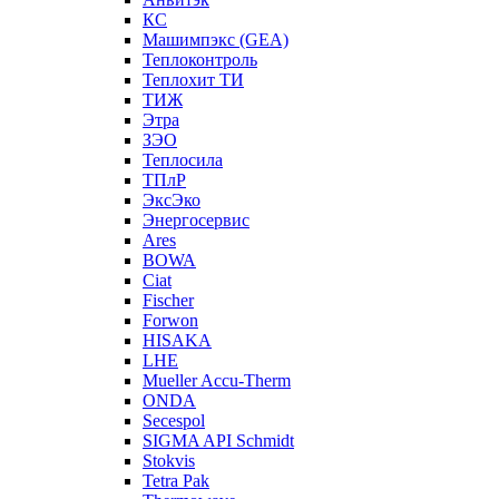
КС
Машимпэкс (GEA)
Теплоконтроль
Теплохит ТИ
ТИЖ
Этра
ЗЭО
Теплосила
ТПлР
ЭксЭко
Энергосервис
Ares
BOWA
Ciat
Fischer
Forwon
HISAKA
LHE
Mueller Accu-Therm
ONDA
Secespol
SIGMA API Schmidt
Stokvis
Tetra Pak