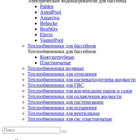
Электрические водонагреватели для бассейна
Pahlen
AstralPool
Aquaviva
Behncke
BestWay
Elecro
VagnerPool
Теплообменники для бассейнов
Теплообменники для бассейнов
Кожухотрубные
Пластинчатые
Теплообменники водяные
Теплообменники для отопления
Теплообменники для нагрева/подогрева жидкости
Теплообменники для ГВС
Теплообменники для конденсации паров и газов
Теплообменники для охлаждения жидкости
Теплообменники для пастеризации
Теплообменники для испарения
Теплообменники для вентиляции
Теплообменники для гвс пластинчатые