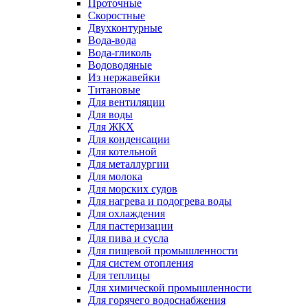
Проточные
Скоростные
Двухконтурные
Вода-вода
Вода-гликоль
Водоводяные
Из нержавейки
Титановые
Для вентиляции
Для воды
Для ЖКХ
Для конденсации
Для котельной
Для металлургии
Для молока
Для морских судов
Для нагрева и подогрева воды
Для охлаждения
Для пастеризации
Для пива и сусла
Для пищевой промышленности
Для систем отопления
Для теплицы
Для химической промышленности
Для горячего водоснабжения