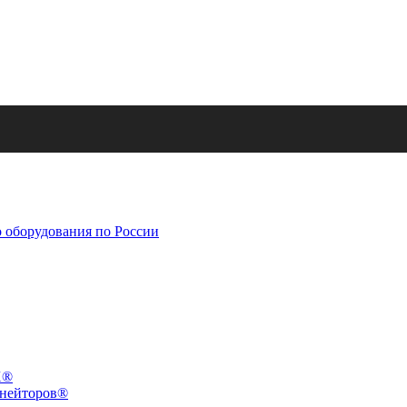
X®
инейторов®