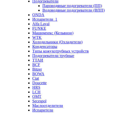
Подогреватели
Пароводяные подогреватели (ПП)
Водоводяные подогреватели (ВПП)
ONDA
Испарители_1
Alfa Laval
FUNKE
Машимпекс (Кельвион)
WTK
Холодильники (Охладители)
Конденсаторы
Типы кожухотрубных устройств
Подогреватели трубные
ТТАИ
BCF
Bitzer
BOWA
Ciat
Doucette
HRS
LCH
OMT
Secespol
Маслоотделители
Испарители