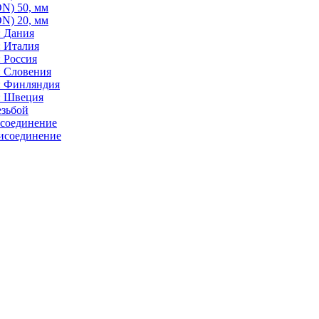
N) 50, мм
N) 20, мм
: Дания
: Италия
 Россия
: Словения
: Финляндия
: Швеция
езьбой
исоединение
исоединение