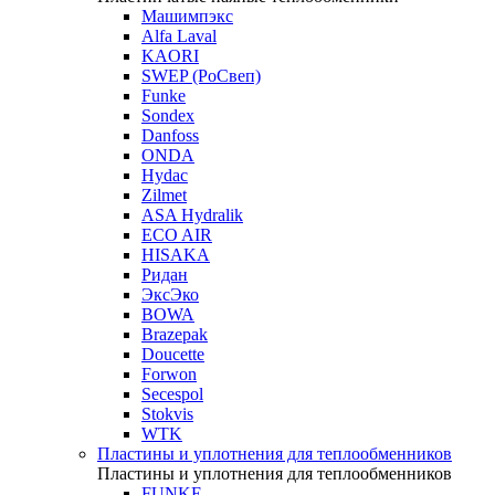
Машимпэкс
Alfa Laval
KAORI
SWEP (РоСвеп)
Funke
Sondex
Danfoss
ONDA
Hydac
Zilmet
ASA Hydralik
ECO AIR
HISAKA
Ридан
ЭксЭко
BOWA
Brazepak
Doucette
Forwon
Secespol
Stokvis
WTK
Пластины и уплотнения для теплообменников
Пластины и уплотнения для теплообменников
FUNKE