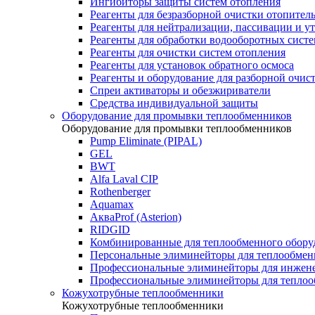
Ингибиторы защиты систем отопления
Реагенты для безразборной очистки отопител
Реагенты для нейтрализации, пассивации и у
Реагенты для обработки водооборотных сист
Реагенты для очистки систем отопления
Реагенты для установок обратного осмоса
Реагенты и оборудование для разборной очи
Спреи активаторы и обезжириватели
Средства индивидуальной защиты
Оборудование для промывки теплообменников
Оборудование для промывки теплообменников
Pump Eliminate (PIPAL)
GEL
BWT
Alfa Laval CIP
Rothenberger
Aquamax
АкваProf (Asterion)
RIDGID
Комбинированные для теплообменного обору
Персональные элиминейторы для теплообмен
Профессиональные элиминейторы для инжен
Профессиональные элиминейторы для теплоо
Кожухотрубные теплообменники
Кожухотрубные теплообменники