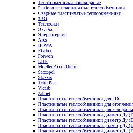
Теплообменники пароводяные
Разборные пластинчатые теплообменники
Сварные пластинчатые теплообменники
ЗЭО
Теплосила
ЭксЭко
Энергосервис
Ares
BOWA
Fischer
Forwon
LHE
Mueller Accu-Therm
Secespol
Stokvis
Tetra Pak
Vicarb
Zilmet
Пластинчатые теплообменники для ГВС
Пластинчатые теплообменники для отоплени
Пластинчатые теплообменники для холодосн
Пластинчатые теплообменники диаметр Ду (D
Пластинчатые теплообменники диаметр Ду (D
Пластинчатые теплообменники диаметр Ду (D
Пластинчатые теплообменники диаметр Ду (D