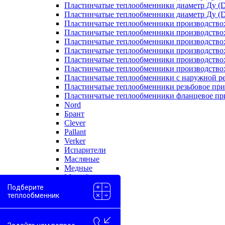
Пластинчатые теплообменники диаметр Ду (D
Пластинчатые теплообменники диаметр Ду (D
Пластинчатые теплообменники производство
Пластинчатые теплообменники производство
Пластинчатые теплообменники производство:
Пластинчатые теплообменники производство
Пластинчатые теплообменники производство
Пластинчатые теплообменники производство
Пластинчатые теплообменники с наружной р
Пластинчатые теплообменники резьбовое пр
Пластинчатые теплообменники фланцевое пр
Nord
Брант
Clever
Pallant
Verker
Испарители
Масляные
Медные
Моноблоки
Одноходовые
Подберите
Пароводяные
теплообменник
Проточные
Скоростные
Двухконтурные