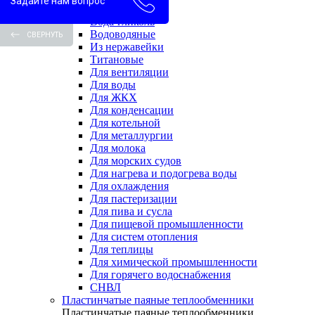
Задайте нам вопрос
Вода-вода
Вода-гликоль
Водоводяные
СВЕРНУТЬ
Из нержавейки
Титановые
Для вентиляции
Для воды
Для ЖКХ
Для конденсации
Для котельной
Для металлургии
Для молока
Для морских судов
Для нагрева и подогрева воды
Для охлаждения
Для пастеризации
Для пива и сусла
Для пищевой промышленности
Для систем отопления
Для теплицы
Для химической промышленности
Для горячего водоснабжения
СНВЛ
Пластинчатые паяные теплообменники
Пластинчатые паяные теплообменники