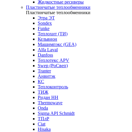
Жидкостные ресиверы
Пластинчатые теплообменники
Пластинчатые теплообменники
Этра ЭТ
Sondex
Funke
Теплохит (ТИ)
Кельвион
Машимпэкс (GEA)
Alfa Laval
Danfoss
Теплотекс APV
Swep (РоСвеп)
Tranter
Анвитэк
КС
Теплоконтроль
ТИЖ
Ридан НН
Thermowave
Onda
Sigma API Schmidt
ТПлР
Ciat
Hisaka