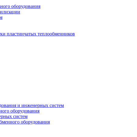
ьного оборудования
тилизации
ем
стки пластинчатых теплообменников
дования и инженерных систем
ного оборудования
ерных систем
бменного оборудования