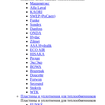
Машимпэкс
Alfa Laval
KAORI
SWEP (РоСвеп)
Funke
Sondex
Danfoss
ONDA
Hydac
Zilmet
ASA Hydralik
ECO AIR
HISAKA
Ридан
ЭксЭко
BOWA
Brazepak
Doucette
Forwon
Secespol
Stokvis
WTK
Пластины и уплотнения для теплообменников
Пластины и уплотнения для теплообменников
FUNKE