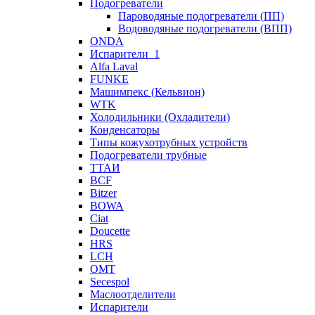
Подогреватели
Пароводяные подогреватели (ПП)
Водоводяные подогреватели (ВПП)
ONDA
Испарители_1
Alfa Laval
FUNKE
Машимпекс (Кельвион)
WTK
Холодильники (Охладители)
Конденсаторы
Типы кожухотрубных устройств
Подогреватели трубные
ТТАИ
BCF
Bitzer
BOWA
Ciat
Doucette
HRS
LCH
OMT
Secespol
Маслоотделители
Испарители