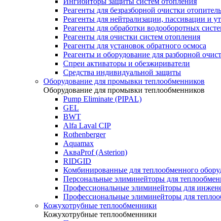
Ингибиторы защиты систем отопления
Реагенты для безразборной очистки отопител
Реагенты для нейтрализации, пассивации и у
Реагенты для обработки водооборотных сист
Реагенты для очистки систем отопления
Реагенты для установок обратного осмоса
Реагенты и оборудование для разборной очи
Спреи активаторы и обезжириватели
Средства индивидуальной защиты
Оборудование для промывки теплообменников
Оборудование для промывки теплообменников
Pump Eliminate (PIPAL)
GEL
BWT
Alfa Laval CIP
Rothenberger
Aquamax
АкваProf (Asterion)
RIDGID
Комбинированные для теплообменного обору
Персональные элиминейторы для теплообмен
Профессиональные элиминейторы для инжен
Профессиональные элиминейторы для теплоо
Кожухотрубные теплообменники
Кожухотрубные теплообменники