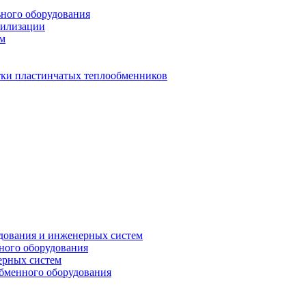
ьного оборудования
тилизации
ем
стки пластинчатых теплообменников
дования и инженерных систем
ного оборудования
ерных систем
бменного оборудования