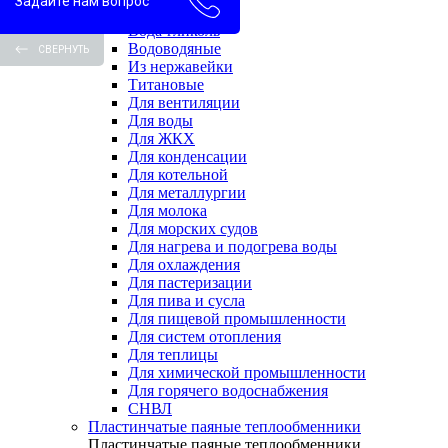
Задайте нам вопрос
Вода-вода
Вода-гликоль
Водоводяные
СВЕРНУТЬ
Из нержавейки
Титановые
Для вентиляции
Для воды
Для ЖКХ
Для конденсации
Для котельной
Для металлургии
Для молока
Для морских судов
Для нагрева и подогрева воды
Для охлаждения
Для пастеризации
Для пива и сусла
Для пищевой промышленности
Для систем отопления
Для теплицы
Для химической промышленности
Для горячего водоснабжения
СНВЛ
Пластинчатые паяные теплообменники
Пластинчатые паяные теплообменники