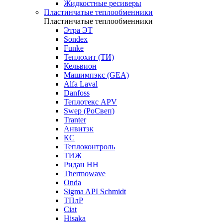
Жидкостные ресиверы
Пластинчатые теплообменники
Пластинчатые теплообменники
Этра ЭТ
Sondex
Funke
Теплохит (ТИ)
Кельвион
Машимпэкс (GEA)
Alfa Laval
Danfoss
Теплотекс APV
Swep (РоСвеп)
Tranter
Анвитэк
КС
Теплоконтроль
ТИЖ
Ридан НН
Thermowave
Onda
Sigma API Schmidt
ТПлР
Ciat
Hisaka