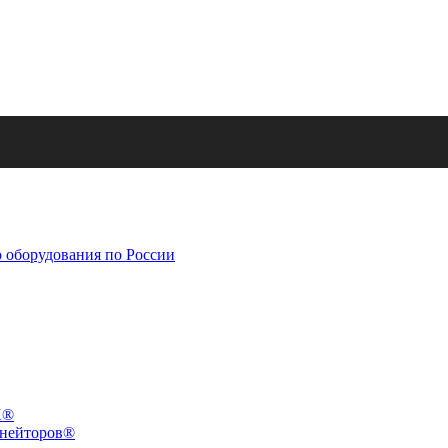
X®
инейторов®