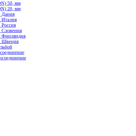
N) 50, мм
N) 20, мм
: Дания
: Италия
 Россия
: Словения
: Финляндия
: Швеция
езьбой
исоединение
исоединение