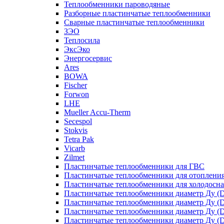
Теплообменники пароводяные
Разборные пластинчатые теплообменники
Сварные пластинчатые теплообменники
ЗЭО
Теплосила
ЭксЭко
Энергосервис
Ares
BOWA
Fischer
Forwon
LHE
Mueller Accu-Therm
Secespol
Stokvis
Tetra Pak
Vicarb
Zilmet
Пластинчатые теплообменники для ГВС
Пластинчатые теплообменники для отоплени
Пластинчатые теплообменники для холодосн
Пластинчатые теплообменники диаметр Ду (D
Пластинчатые теплообменники диаметр Ду (D
Пластинчатые теплообменники диаметр Ду (D
Пластинчатые теплообменники диаметр Ду (D