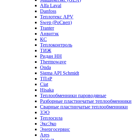
Alfa Laval
Danfoss
Теплотекс APV
Swep (РоСвеп)
Tranter
Анвитэк
КС
Теплоконтроль
ТИЖ
Ридан НН
Thermowave
Onda
Sigma API Schmidt
ТПлР
Ciat
Hisaka
Теплообменники пароводяные
Разборные пластинчатые теплообменники
Сварные пластинчатые теплообменники
ЗЭО
Теплосила
ЭксЭко
Энергосервис
Ares