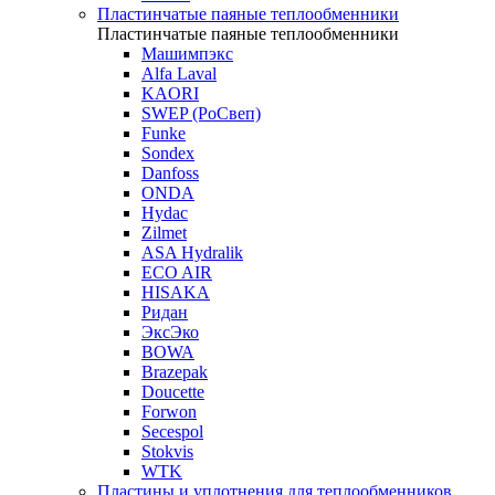
Пластинчатые паяные теплообменники
Пластинчатые паяные теплообменники
Машимпэкс
Alfa Laval
KAORI
SWEP (РоСвеп)
Funke
Sondex
Danfoss
ONDA
Hydac
Zilmet
ASA Hydralik
ECO AIR
HISAKA
Ридан
ЭксЭко
BOWA
Brazepak
Doucette
Forwon
Secespol
Stokvis
WTK
Пластины и уплотнения для теплообменников