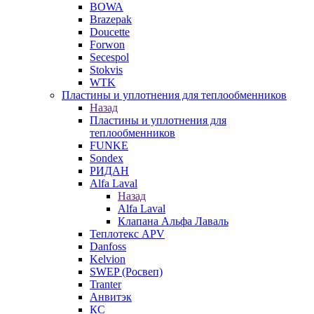
BOWA
Brazepak
Doucette
Forwon
Secespol
Stokvis
WTK
Пластины и уплотнения для теплообменников
Назад
Пластины и уплотнения для
теплообменников
FUNKE
Sondex
РИДАН
Alfa Laval
Назад
Alfa Laval
Клапана Альфа Лаваль
Теплотекс APV
Danfoss
Kelvion
SWEP (Росвеп)
Tranter
Анвитэк
КС