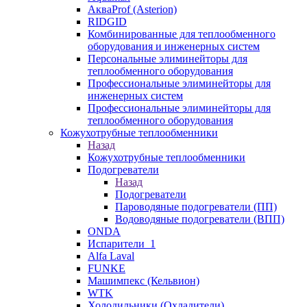
АкваProf (Asterion)
RIDGID
Комбинированные для теплообменного
оборудования и инженерных систем
Персональные элиминейторы для
теплообменного оборудования
Профессиональные элиминейторы для
инженерных систем
Профессиональные элиминейторы для
теплообменного оборудования
Кожухотрубные теплообменники
Назад
Кожухотрубные теплообменники
Подогреватели
Назад
Подогреватели
Пароводяные подогреватели (ПП)
Водоводяные подогреватели (ВПП)
ONDA
Испарители_1
Alfa Laval
FUNKE
Машимпекс (Кельвион)
WTK
Холодильники (Охладители)