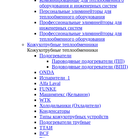
Комбинированные для теплообменного
оборудования и инженерных систем
Персональные элиминейторы для
теплообменного оборудования
Профессиональные элиминейторы для
инженерных систем
Профессиональные элиминейторы для
теплообменного оборудования
Кожухотрубные теплообменники
Кожухотрубные теплообменники
Подогреватели
Пароводяные подогреватели (ПП)
Водоводяные подогреватели (ВПП)
ONDA
Испарители_1
Alfa Laval
FUNKE
Машимпекс (Кельвион)
WTK
Холодильники (Охладители)
Конденсаторы
Типы кожухотрубных устройств
Подогреватели трубные
ТТАИ
BCF