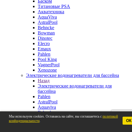
Баском
Титановые PSA
Акватехника
AquaViva
AstralPool
Behncke
Bowman
Dinotec
Elecro
Emaux
Pahlen
Pool King
VagnerPool
Xenozone
Электрические водонагреватели для бассейна
Назад
Электрические водонагреватели для
бассейна
Pahlen
AstralPool
Aquaviva
Behncke
Мы используем cookies. Оставаясь на сайте, вы соглашаетесь с
политикой
BestWay
ОК
конфиденциальности
.
Elecro
VagnerPool