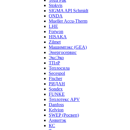
Tetra Pak
Stokvis
SIGMA API Schmidt
ONDA
Mueller Accu-Therm
LHE
Forwon
HISAKA
Zilmet
Машимпэкс (GEA)
Энергосервис
ЭксЭко
ТПлР
Теплосила
Secespol
Fischer
РИДАН
Sondex
FUNKE
Теплотекс APV
Danfoss
Kelvion
SWEP (Росвеп)
Анвитэк
КС