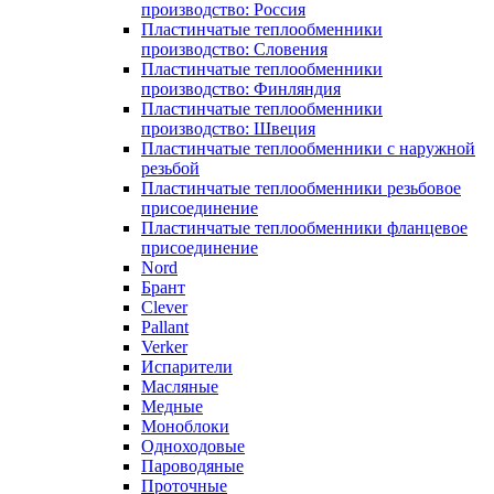
производство: Россия
Пластинчатые теплообменники
производство: Словения
Пластинчатые теплообменники
производство: Финляндия
Пластинчатые теплообменники
производство: Швеция
Пластинчатые теплообменники с наружной
резьбой
Пластинчатые теплообменники резьбовое
присоединение
Пластинчатые теплообменники фланцевое
присоединение
Nord
Брант
Clever
Pallant
Verker
Испарители
Масляные
Медные
Моноблоки
Одноходовые
Пароводяные
Проточные