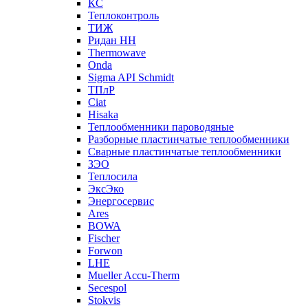
КС
Теплоконтроль
ТИЖ
Ридан НН
Thermowave
Onda
Sigma API Schmidt
ТПлР
Ciat
Hisaka
Теплообменники пароводяные
Разборные пластинчатые теплообменники
Сварные пластинчатые теплообменники
ЗЭО
Теплосила
ЭксЭко
Энергосервис
Ares
BOWA
Fischer
Forwon
LHE
Mueller Accu-Therm
Secespol
Stokvis