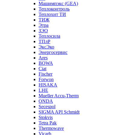
Машимпэкс (GEA)
Теплоконтроль
Теплохит ТИ
ТИЖ
Этра
ЗЭО
Теплосила
ТПлР
ЭксЭко
Энергосервис
Ares
BOWA
Ciat
Fischer
Forwon
HISAKA
LHE
Mueller Accu-Therm
ONDA
Secespol
SIGMA API Schmidt
Stokvis
Tetra Pak
Thermowave
Vicarb