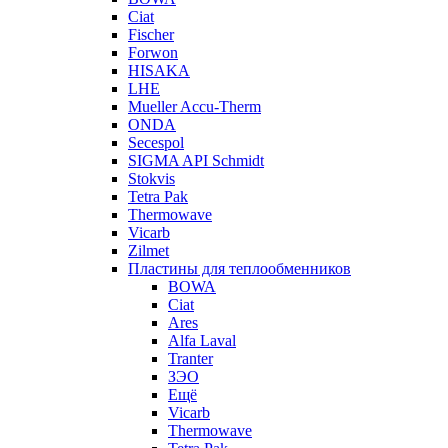
Ciat
Fischer
Forwon
HISAKA
LHE
Mueller Accu-Therm
ONDA
Secespol
SIGMA API Schmidt
Stokvis
Tetra Pak
Thermowave
Vicarb
Zilmet
Пластины для теплообменников
BOWA
Ciat
Ares
Alfa Laval
Tranter
ЗЭО
Ещё
Vicarb
Thermowave