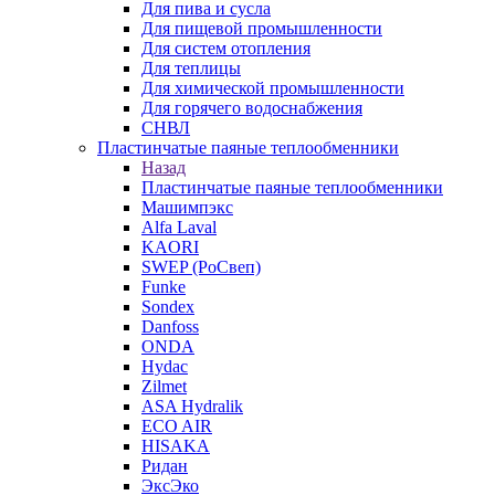
Для пива и сусла
Для пищевой промышленности
Для систем отопления
Для теплицы
Для химической промышленности
Для горячего водоснабжения
СНВЛ
Пластинчатые паяные теплообменники
Назад
Пластинчатые паяные теплообменники
Машимпэкс
Alfa Laval
KAORI
SWEP (РоСвеп)
Funke
Sondex
Danfoss
ONDA
Hydac
Zilmet
ASA Hydralik
ECO AIR
HISAKA
Ридан
ЭксЭко