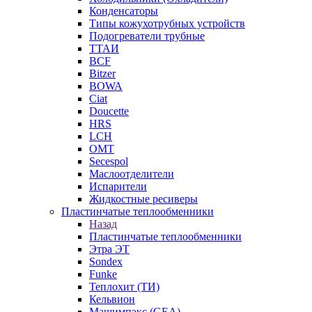
Конденсаторы
Типы кожухотрубных устройств
Подогреватели трубные
ТТАИ
BCF
Bitzer
BOWA
Ciat
Doucette
HRS
LCH
OMT
Secespol
Маслоотделители
Испарители
Жидкостные ресиверы
Пластинчатые теплообменники
Назад
Пластинчатые теплообменники
Этра ЭТ
Sondex
Funke
Теплохит (ТИ)
Кельвион
Машимпэкс (GEA)