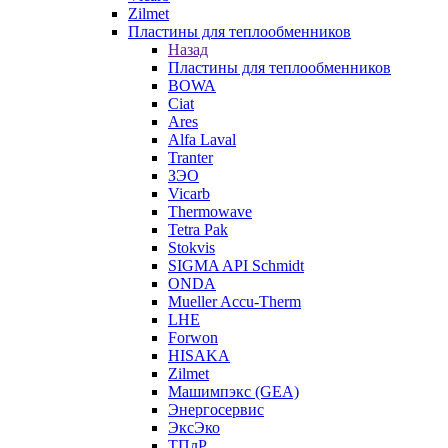
Zilmet
Пластины для теплообменников
Назад
Пластины для теплообменников
BOWA
Ciat
Ares
Alfa Laval
Tranter
ЗЭО
Vicarb
Thermowave
Tetra Pak
Stokvis
SIGMA API Schmidt
ONDA
Mueller Accu-Therm
LHE
Forwon
HISAKA
Zilmet
Машимпэкс (GEA)
Энергосервис
ЭксЭко
ТПлР