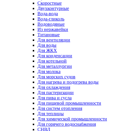
Скоростные
Двухконтурные
Вода-вода
Вода-гликоль
Водоводяные
Из нержавейки
Титановые
Для вентиляции
Для воды
Для ЖКХ
Для конденсации
Для котельной
Для металлургии
Для молока
Для морских судов
Для нагрева и подогрева воды
Для охлаждения
Для пастеризации
Для пива и сусла
Для пищевой промышленности
Для систем отопления
Для теплицы
Для химической промышленности
Для горячего водоснабжения
СНВЛ