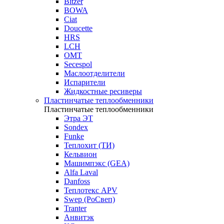
Bitzer
BOWA
Ciat
Doucette
HRS
LCH
OMT
Secespol
Маслоотделители
Испарители
Жидкостные ресиверы
Пластинчатые теплообменники
Пластинчатые теплообменники
Этра ЭТ
Sondex
Funke
Теплохит (ТИ)
Кельвион
Машимпэкс (GEA)
Alfa Laval
Danfoss
Теплотекс APV
Swep (РоСвеп)
Tranter
Анвитэк