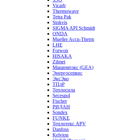
Vicarb
Thermowave
Tetra Pak
Stokvis
SIGMA API Schmidt
ONDA
Mueller Accu-Therm
LHE
Forwon
HISAKA
Zilmet
Машимпэкс (GEA)
Энергосервис
ЭксЭко
ТПлР
Теплосила
Secespol
Fischer
РИДАН
Sondex
FUNKE
Теплотекс APV
Danfoss
Kelvion