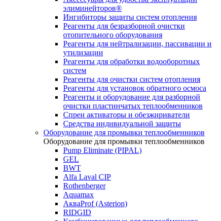
элиминейторов®
Ингибиторы защиты систем отопления
Реагенты для безразборной очистки
отопительного оборудования
Реагенты для нейтрализации, пассивации и
утилизации
Реагенты для обработки водооборотных
систем
Реагенты для очистки систем отопления
Реагенты для установок обратного осмоса
Реагенты и оборудование для разборной
очистки пластинчатых теплообменников
Спреи активаторы и обезжириватели
Средства индивидуальной защиты
Оборудование для промывки теплообменников
Оборудование для промывки теплообменников
Pump Eliminate (PIPAL)
GEL
BWT
Alfa Laval CIP
Rothenberger
Aquamax
АкваProf (Asterion)
RIDGID