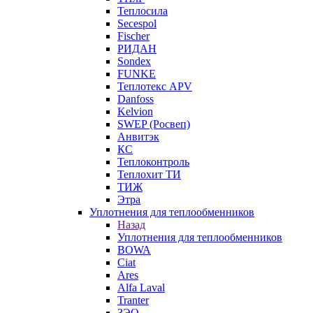
Теплосила
Secespol
Fischer
РИДАН
Sondex
FUNKE
Теплотекс APV
Danfoss
Kelvion
SWEP (Росвеп)
Анвитэк
КС
Теплоконтроль
Теплохит ТИ
ТИЖ
Этра
Уплотнения для теплообменников
Назад
Уплотнения для теплообменников
BOWA
Ciat
Ares
Alfa Laval
Tranter
ЗЭО