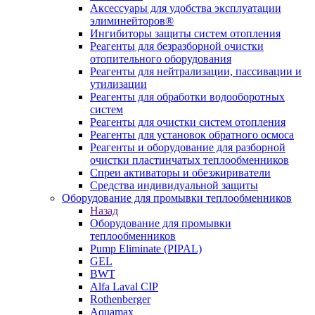
Аксессуары для удобства эксплуатации
элиминейторов®
Ингибиторы защиты систем отопления
Реагенты для безразборной очистки
отопительного оборудования
Реагенты для нейтрализации, пассивации и
утилизации
Реагенты для обработки водооборотных
систем
Реагенты для очистки систем отопления
Реагенты для установок обратного осмоса
Реагенты и оборудование для разборной
очистки пластинчатых теплообменников
Спреи активаторы и обезжириватели
Средства индивидуальной защиты
Оборудование для промывки теплообменников
Назад
Оборудование для промывки
теплообменников
Pump Eliminate (PIPAL)
GEL
BWT
Alfa Laval CIP
Rothenberger
Aquamax