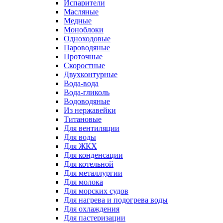
Испарители
Масляные
Медные
Моноблоки
Одноходовые
Пароводяные
Проточные
Скоростные
Двухконтурные
Вода-вода
Вода-гликоль
Водоводяные
Из нержавейки
Титановые
Для вентиляции
Для воды
Для ЖКХ
Для конденсации
Для котельной
Для металлургии
Для молока
Для морских судов
Для нагрева и подогрева воды
Для охлаждения
Для пастеризации