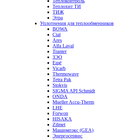
Теплоконтроль
Теплохит ТИ
ТИЖ
Этра
Уплотнения для теплообменников
BOWA
Ciat
Ares
Alfa Laval
Tranter
ЗЭО
Ещё
Vicarb
Thermowave
Tetra Pak
Stokvis
SIGMA API Schmidt
ONDA
Mueller Accu-Therm
LHE
Forwon
HISAKA
Zilmet
Машимпэкс (GEA)
Энергосервис