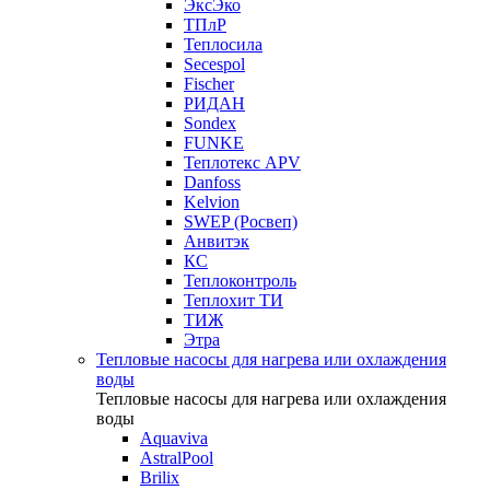
ЭксЭко
ТПлР
Теплосила
Secespol
Fischer
РИДАН
Sondex
FUNKE
Теплотекс APV
Danfoss
Kelvion
SWEP (Росвеп)
Анвитэк
КС
Теплоконтроль
Теплохит ТИ
ТИЖ
Этра
Тепловые насосы для нагрева или охлаждения
воды
Тепловые насосы для нагрева или охлаждения
воды
Aquaviva
AstralPool
Brilix