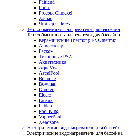
Fairland
Phnix
Procopi Climexel
Zodiac
Чиллер Calorex
Теплообменники - нагреватели для бассейна
Теплообменники - нагреватели для бассейна
Керамический Thermotip EVOthermic
Аквасектор
Баском
Титановые PSA
Акватехника
AquaViva
AstralPool
Behncke
Bowman
Dinotec
Elecro
Emaux
Pahlen
Pool King
VagnerPool
Xenozone
Электрические водонагреватели для бассейна
Электрические водонагреватели для бассейна