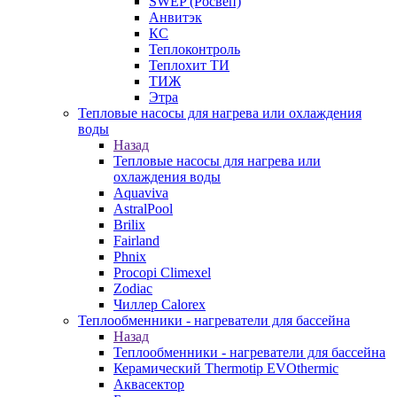
SWEP (Росвеп)
Анвитэк
КС
Теплоконтроль
Теплохит ТИ
ТИЖ
Этра
Тепловые насосы для нагрева или охлаждения
воды
Назад
Тепловые насосы для нагрева или
охлаждения воды
Aquaviva
AstralPool
Brilix
Fairland
Phnix
Procopi Climexel
Zodiac
Чиллер Calorex
Теплообменники - нагреватели для бассейна
Назад
Теплообменники - нагреватели для бассейна
Керамический Thermotip EVOthermic
Аквасектор