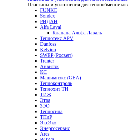
Пластины и уплотнения для теплообменников
FUNKE
Sondex
РИДАН
Alfa Laval
Клапана Альфа Лаваль
Теплотекс APV
Danfoss
Kelvion
SWEP (Росвеп)
Tranter
Анвитэк
КС
Машимпэкс (GEA)
Теплоконтроль
Теплохит ТИ
ТИЖ
Этра
ЗЭО
Теплосила
ТПлР
ЭксЭко
Энергосервис
Ares
BOWA