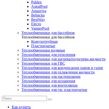
Pahlen
AstralPool
Aquaviva
Behncke
BestWay
Elecro
VagnerPool
Теплообменники для бассейнов
Теплообменники для бассейнов
Кожухотрубные
Пластинчатые
Теплообменники водяные
Теплообменники для отопления
Теплообменники для нагрева/подогрева жидкости
Теплообменники для ГВС
Теплообменники для конденсации паров и газов
Теплообменники для охлаждения жидкости
Теплообменники для пастеризации
Теплообменники для испарения
Теплообменники для вентиляции
Теплообменники для гвс пластинчатые
Как купить