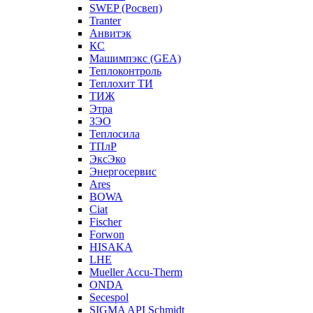
SWEP (Росвеп)
Tranter
Анвитэк
КС
Машимпэкс (GEA)
Теплоконтроль
Теплохит ТИ
ТИЖ
Этра
ЗЭО
Теплосила
ТПлР
ЭксЭко
Энергосервис
Ares
BOWA
Ciat
Fischer
Forwon
HISAKA
LHE
Mueller Accu-Therm
ONDA
Secespol
SIGMA API Schmidt