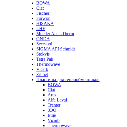
BOWA
Ciat
Fischer
Forwon
HISAKA
LHE
Mueller Accu-Therm
ONDA
Secespol
SIGMA API Schmidt
Stokvis
Tetra Pak
Thermowave
Vicarb
Zilmet
Пластины для теплообменников
BOWA
Ciat
Ares
Alfa Laval
Tranter
ЗЭО
Ещё
Vicarb
Thermowave