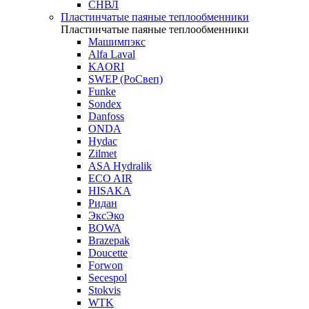
СНВЛ
Пластинчатые паяные теплообменники
Пластинчатые паяные теплообменники
Машимпэкс
Alfa Laval
KAORI
SWEP (РоСвеп)
Funke
Sondex
Danfoss
ONDA
Hydac
Zilmet
ASA Hydralik
ECO AIR
HISAKA
Ридан
ЭксЭко
BOWA
Brazepak
Doucette
Forwon
Secespol
Stokvis
WTK