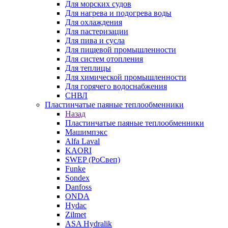
Для морских судов
Для нагрева и подогрева воды
Для охлаждения
Для пастеризации
Для пива и сусла
Для пищевой промышленности
Для систем отопления
Для теплицы
Для химической промышленности
Для горячего водоснабжения
СНВЛ
Пластинчатые паяные теплообменники
Назад
Пластинчатые паяные теплообменники
Машимпэкс
Alfa Laval
KAORI
SWEP (РоСвеп)
Funke
Sondex
Danfoss
ONDA
Hydac
Zilmet
ASA Hydralik