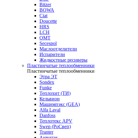
Bitzer
BOWA
Ciat
Doucette
HRS
LCH
OMT
Secespol
Маслоотделители
Испарители
Жидкостные ресиверы
Пластинчатые теплообменники
Пластинчатые теплообменники
Этра ЭТ
Sondex
Funke
Теплохит (ТИ)
Кельвион
Машимпэкс (GEA)
Alfa Laval
Danfoss
Теплотекс APV
Swep (РоСвеп)
Tranter
Анвитэк