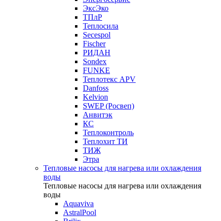
ЭксЭко
ТПлР
Теплосила
Secespol
Fischer
РИДАН
Sondex
FUNKE
Теплотекс APV
Danfoss
Kelvion
SWEP (Росвеп)
Анвитэк
КС
Теплоконтроль
Теплохит ТИ
ТИЖ
Этра
Тепловые насосы для нагрева или охлаждения
воды
Тепловые насосы для нагрева или охлаждения
воды
Aquaviva
AstralPool