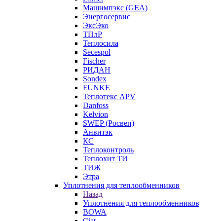
Машимпэкс (GEA)
Энергосервис
ЭксЭко
ТПлР
Теплосила
Secespol
Fischer
РИДАН
Sondex
FUNKE
Теплотекс APV
Danfoss
Kelvion
SWEP (Росвеп)
Анвитэк
КС
Теплоконтроль
Теплохит ТИ
ТИЖ
Этра
Уплотнения для теплообменников
Назад
Уплотнения для теплообменников
BOWA
Ciat