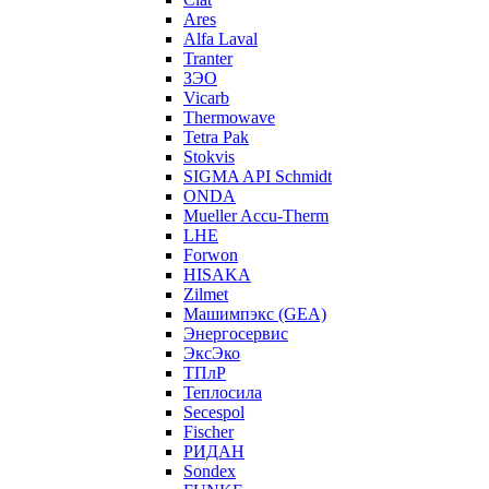
Ares
Alfa Laval
Tranter
ЗЭО
Vicarb
Thermowave
Tetra Pak
Stokvis
SIGMA API Schmidt
ONDA
Mueller Accu-Therm
LHE
Forwon
HISAKA
Zilmet
Машимпэкс (GEA)
Энергосервис
ЭксЭко
ТПлР
Теплосила
Secespol
Fischer
РИДАН
Sondex