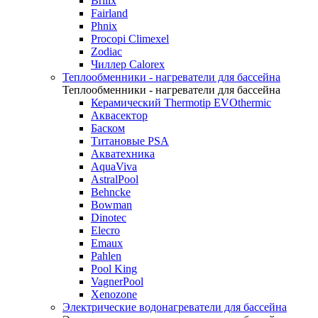
Brilix
Fairland
Phnix
Procopi Climexel
Zodiac
Чиллер Calorex
Теплообменники - нагреватели для бассейна
Теплообменники - нагреватели для бассейна
Керамический Thermotip EVOthermic
Аквасектор
Баском
Титановые PSA
Акватехника
AquaViva
AstralPool
Behncke
Bowman
Dinotec
Elecro
Emaux
Pahlen
Pool King
VagnerPool
Xenozone
Электрические водонагреватели для бассейна