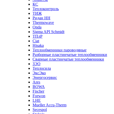
КС
Теплоконтроль
ТИЖ
Ридан НН
Thermowave
Onda
Sigma API Schmidt
ТПлР
Ciat
Hisaka
Теплообменники пароводяные
Разборные пластинчатые теплообменники
Сварные пластинчатые теплообменники
ЗЭО
Теплосила
ЭксЭко
Энергосервис
Ares
BOWA
Fischer
Forwon
LHE
Mueller Accu-Therm
Secespol