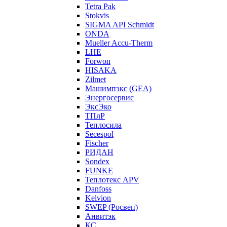
Tetra Pak
Stokvis
SIGMA API Schmidt
ONDA
Mueller Accu-Therm
LHE
Forwon
HISAKA
Zilmet
Машимпэкс (GEA)
Энергосервис
ЭксЭко
ТПлР
Теплосила
Secespol
Fischer
РИДАН
Sondex
FUNKE
Теплотекс APV
Danfoss
Kelvion
SWEP (Росвеп)
Анвитэк
КС