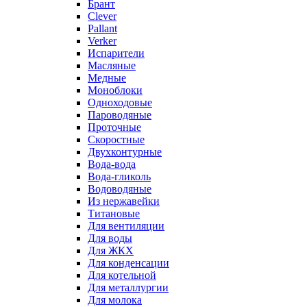
Брант
Clever
Pallant
Verker
Испарители
Масляные
Медные
Моноблоки
Одноходовые
Пароводяные
Проточные
Скоростные
Двухконтурные
Вода-вода
Вода-гликоль
Водоводяные
Из нержавейки
Титановые
Для вентиляции
Для воды
Для ЖКХ
Для конденсации
Для котельной
Для металлургии
Для молока