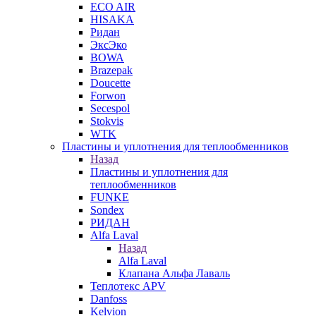
ECO AIR
HISAKA
Ридан
ЭксЭко
BOWA
Brazepak
Doucette
Forwon
Secespol
Stokvis
WTK
Пластины и уплотнения для теплообменников
Назад
Пластины и уплотнения для
теплообменников
FUNKE
Sondex
РИДАН
Alfa Laval
Назад
Alfa Laval
Клапана Альфа Лаваль
Теплотекс APV
Danfoss
Kelvion