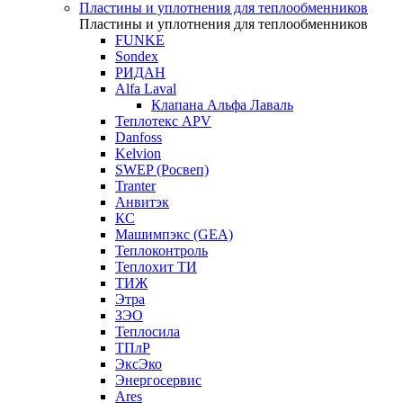
Пластины и уплотнения для теплообменников
Пластины и уплотнения для теплообменников
FUNKE
Sondex
РИДАН
Alfa Laval
Клапана Альфа Лаваль
Теплотекс APV
Danfoss
Kelvion
SWEP (Росвеп)
Tranter
Анвитэк
КС
Машимпэкс (GEA)
Теплоконтроль
Теплохит ТИ
ТИЖ
Этра
ЗЭО
Теплосила
ТПлР
ЭксЭко
Энергосервис
Ares