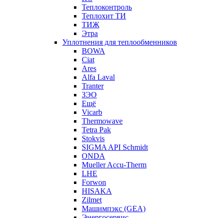
Теплоконтроль
Теплохит ТИ
ТИЖ
Этра
Уплотнения для теплообменников
BOWA
Ciat
Ares
Alfa Laval
Tranter
ЗЭО
Ещё
Vicarb
Thermowave
Tetra Pak
Stokvis
SIGMA API Schmidt
ONDA
Mueller Accu-Therm
LHE
Forwon
HISAKA
Zilmet
Машимпэкс (GEA)
Энергосервис