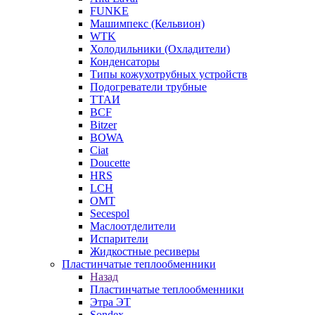
FUNKE
Машимпекс (Кельвион)
WTK
Холодильники (Охладители)
Конденсаторы
Типы кожухотрубных устройств
Подогреватели трубные
ТТАИ
BCF
Bitzer
BOWA
Ciat
Doucette
HRS
LCH
OMT
Secespol
Маслоотделители
Испарители
Жидкостные ресиверы
Пластинчатые теплообменники
Назад
Пластинчатые теплообменники
Этра ЭТ
Sondex