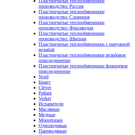
Пластинчатые теплообменники
производство: Россия
Пластинчатые теплообменники
производство: Словения
Пластинчатые теплообменники
производство: Финляндия
Пластинчатые теплообменники
производство: Швеция
Пластинчатые теплообменники с наружной
резьбой
Пластинчатые теплообменники резьбовое
присоединение
Пластинчатые теплообменники фланцевое
присоединение
Nord
Брант
Clever
Pallant
Verker
Испарители
Масляные
Медные
Моноблоки
Одноходовые
Пароводяные