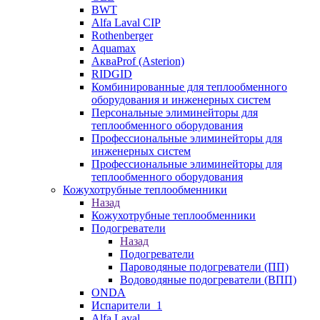
BWT
Alfa Laval CIP
Rothenberger
Aquamax
АкваProf (Asterion)
RIDGID
Комбинированные для теплообменного
оборудования и инженерных систем
Персональные элиминейторы для
теплообменного оборудования
Профессиональные элиминейторы для
инженерных систем
Профессиональные элиминейторы для
теплообменного оборудования
Кожухотрубные теплообменники
Назад
Кожухотрубные теплообменники
Подогреватели
Назад
Подогреватели
Пароводяные подогреватели (ПП)
Водоводяные подогреватели (ВПП)
ONDA
Испарители_1
Alfa Laval