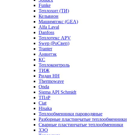
Funke
Теплохит (ТИ)
Кельвион
Машимпэкс (GEA)
Alfa Laval
Danfoss
Теплотекс APV
Swep (РоСвеп)
Tranter
Анвитэк
КС
Теплоконтроль
ТИЖ
Ридан НН
Thermowave
Onda
Sigma API Schmidt
ТПлР
Ciat
Hisaka
Теплообменники пароводяные
Разборные пластинчатые теплообменники
Сварные пластинчатые теплообменники
ЗЭО