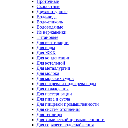
Проточные
Скоростные
Двухконтурные
Вода-вода
Вода-гликоль
Водоводяные
Из нержавейки
Титановые
Для вентиляции
Для воды
Для ЖКХ
Для конденсации
Для котельной
Для металлургии
Для молока
Для морских судов
Для нагрева и подогрева воды
Для охлаждения
Для пастеризации
Для пива и сусла
Для пищевой промышленности
Для систем отопления
Для теплицы
Для химической промышленности
Для горячего водоснабжения