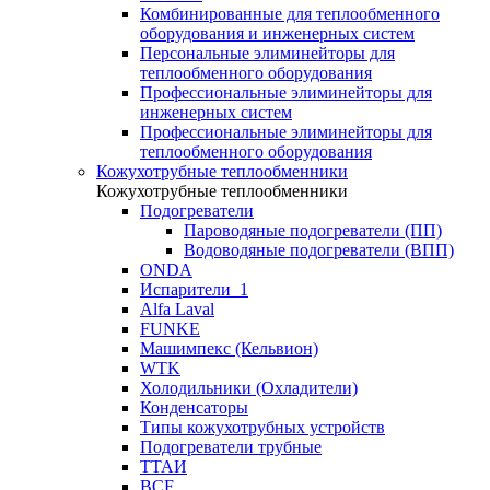
Комбинированные для теплообменного
оборудования и инженерных систем
Персональные элиминейторы для
теплообменного оборудования
Профессиональные элиминейторы для
инженерных систем
Профессиональные элиминейторы для
теплообменного оборудования
Кожухотрубные теплообменники
Кожухотрубные теплообменники
Подогреватели
Пароводяные подогреватели (ПП)
Водоводяные подогреватели (ВПП)
ONDA
Испарители_1
Alfa Laval
FUNKE
Машимпекс (Кельвион)
WTK
Холодильники (Охладители)
Конденсаторы
Типы кожухотрубных устройств
Подогреватели трубные
ТТАИ
BCF