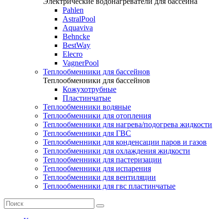
Электрические водонагреватели для бассейна
Pahlen
AstralPool
Aquaviva
Behncke
BestWay
Elecro
VagnerPool
Теплообменники для бассейнов
Теплообменники для бассейнов
Кожухотрубные
Пластинчатые
Теплообменники водяные
Теплообменники для отопления
Теплообменники для нагрева/подогрева жидкости
Теплообменники для ГВС
Теплообменники для конденсации паров и газов
Теплообменники для охлаждения жидкости
Теплообменники для пастеризации
Теплообменники для испарения
Теплообменники для вентиляции
Теплообменники для гвс пластинчатые