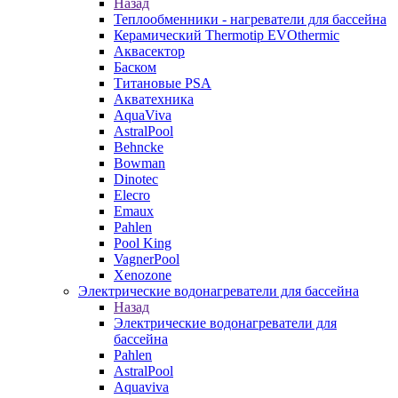
Назад
Теплообменники - нагреватели для бассейна
Керамический Thermotip EVOthermic
Аквасектор
Баском
Титановые PSA
Акватехника
AquaViva
AstralPool
Behncke
Bowman
Dinotec
Elecro
Emaux
Pahlen
Pool King
VagnerPool
Xenozone
Электрические водонагреватели для бассейна
Назад
Электрические водонагреватели для
бассейна
Pahlen
AstralPool
Aquaviva