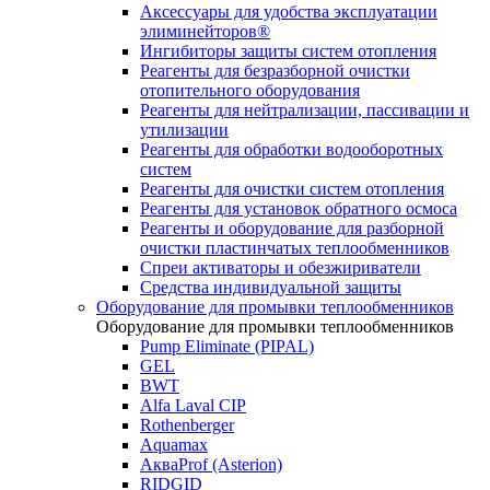
Аксессуары для удобства эксплуатации
элиминейторов®
Ингибиторы защиты систем отопления
Реагенты для безразборной очистки
отопительного оборудования
Реагенты для нейтрализации, пассивации и
утилизации
Реагенты для обработки водооборотных
систем
Реагенты для очистки систем отопления
Реагенты для установок обратного осмоса
Реагенты и оборудование для разборной
очистки пластинчатых теплообменников
Спреи активаторы и обезжириватели
Средства индивидуальной защиты
Оборудование для промывки теплообменников
Оборудование для промывки теплообменников
Pump Eliminate (PIPAL)
GEL
BWT
Alfa Laval CIP
Rothenberger
Aquamax
АкваProf (Asterion)
RIDGID