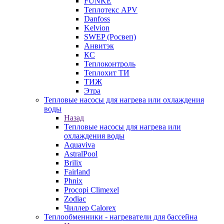
FUNKE
Теплотекс APV
Danfoss
Kelvion
SWEP (Росвеп)
Анвитэк
КС
Теплоконтроль
Теплохит ТИ
ТИЖ
Этра
Тепловые насосы для нагрева или охлаждения
воды
Назад
Тепловые насосы для нагрева или
охлаждения воды
Aquaviva
AstralPool
Brilix
Fairland
Phnix
Procopi Climexel
Zodiac
Чиллер Calorex
Теплообменники - нагреватели для бассейна