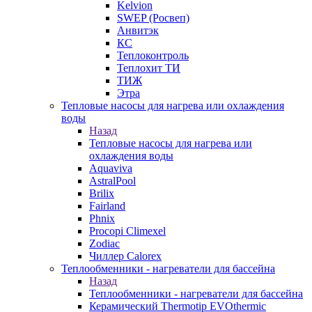
Kelvion
SWEP (Росвеп)
Анвитэк
КС
Теплоконтроль
Теплохит ТИ
ТИЖ
Этра
Тепловые насосы для нагрева или охлаждения
воды
Назад
Тепловые насосы для нагрева или
охлаждения воды
Aquaviva
AstralPool
Brilix
Fairland
Phnix
Procopi Climexel
Zodiac
Чиллер Calorex
Теплообменники - нагреватели для бассейна
Назад
Теплообменники - нагреватели для бассейна
Керамический Thermotip EVOthermic