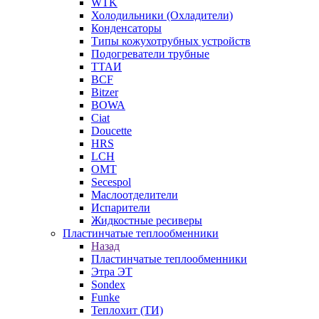
WTK
Холодильники (Охладители)
Конденсаторы
Типы кожухотрубных устройств
Подогреватели трубные
ТТАИ
BCF
Bitzer
BOWA
Ciat
Doucette
HRS
LCH
OMT
Secespol
Маслоотделители
Испарители
Жидкостные ресиверы
Пластинчатые теплообменники
Назад
Пластинчатые теплообменники
Этра ЭТ
Sondex
Funke
Теплохит (ТИ)