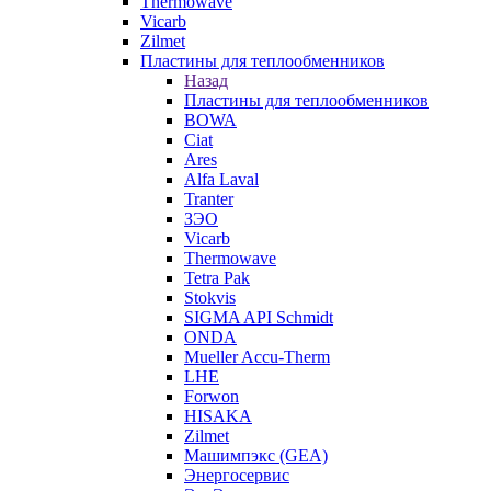
Thermowave
Vicarb
Zilmet
Пластины для теплообменников
Назад
Пластины для теплообменников
BOWA
Ciat
Ares
Alfa Laval
Tranter
ЗЭО
Vicarb
Thermowave
Tetra Pak
Stokvis
SIGMA API Schmidt
ONDA
Mueller Accu-Therm
LHE
Forwon
HISAKA
Zilmet
Машимпэкс (GEA)
Энергосервис