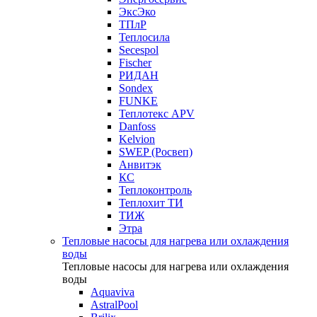
ЭксЭко
ТПлР
Теплосила
Secespol
Fischer
РИДАН
Sondex
FUNKE
Теплотекс APV
Danfoss
Kelvion
SWEP (Росвеп)
Анвитэк
КС
Теплоконтроль
Теплохит ТИ
ТИЖ
Этра
Тепловые насосы для нагрева или охлаждения
воды
Тепловые насосы для нагрева или охлаждения
воды
Aquaviva
AstralPool