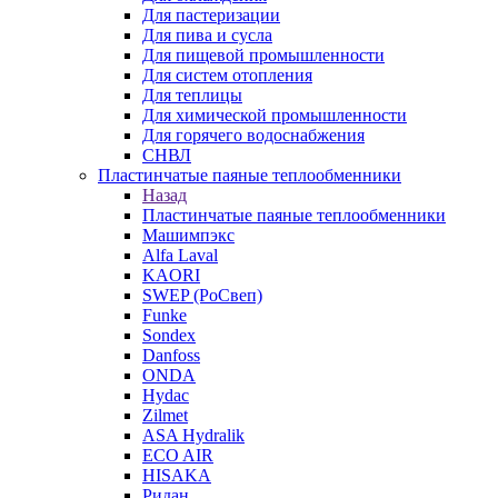
Для пастеризации
Для пива и сусла
Для пищевой промышленности
Для систем отопления
Для теплицы
Для химической промышленности
Для горячего водоснабжения
СНВЛ
Пластинчатые паяные теплообменники
Назад
Пластинчатые паяные теплообменники
Машимпэкс
Alfa Laval
KAORI
SWEP (РоСвеп)
Funke
Sondex
Danfoss
ONDA
Hydac
Zilmet
ASA Hydralik
ECO AIR
HISAKA
Ридан