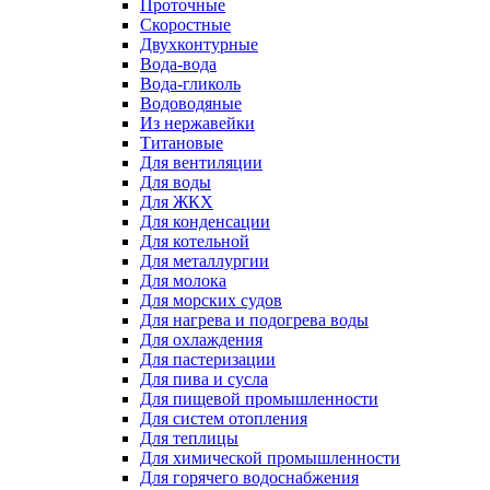
Проточные
Скоростные
Двухконтурные
Вода-вода
Вода-гликоль
Водоводяные
Из нержавейки
Титановые
Для вентиляции
Для воды
Для ЖКХ
Для конденсации
Для котельной
Для металлургии
Для молока
Для морских судов
Для нагрева и подогрева воды
Для охлаждения
Для пастеризации
Для пива и сусла
Для пищевой промышленности
Для систем отопления
Для теплицы
Для химической промышленности
Для горячего водоснабжения