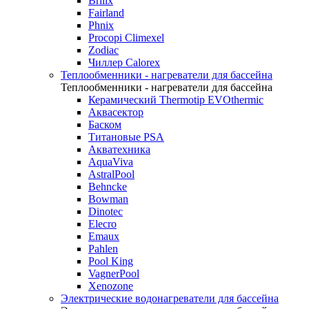
Brilix
Fairland
Phnix
Procopi Climexel
Zodiac
Чиллер Calorex
Теплообменники - нагреватели для бассейна
Теплообменники - нагреватели для бассейна
Керамический Thermotip EVOthermic
Аквасектор
Баском
Титановые PSA
Акватехника
AquaViva
AstralPool
Behncke
Bowman
Dinotec
Elecro
Emaux
Pahlen
Pool King
VagnerPool
Xenozone
Электрические водонагреватели для бассейна