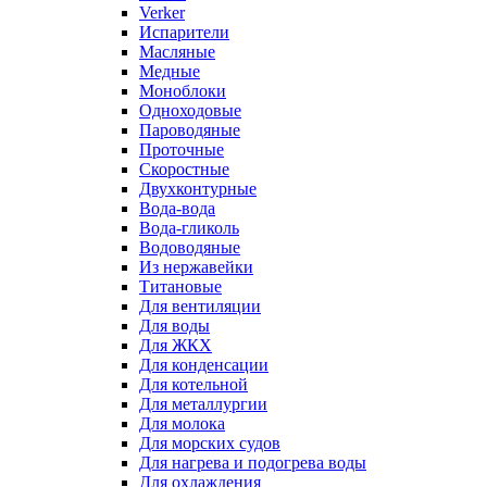
Verker
Испарители
Масляные
Медные
Моноблоки
Одноходовые
Пароводяные
Проточные
Скоростные
Двухконтурные
Вода-вода
Вода-гликоль
Водоводяные
Из нержавейки
Титановые
Для вентиляции
Для воды
Для ЖКХ
Для конденсации
Для котельной
Для металлургии
Для молока
Для морских судов
Для нагрева и подогрева воды
Для охлаждения