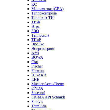
КС
Машимпэкс (GEA)
Теплоконтроль
Теплохит ТИ
ТИЖ
Этра
ЗЭО
Теплосила
ТПлР
ЭксЭко
Энергосервис
Ares
BOWA
Ciat
Fischer
Forwon
HISAKA
LHE
Mueller Accu-Therm
ONDA
Secespol
SIGMA API Schmidt
Stokvis
Tetra Pak