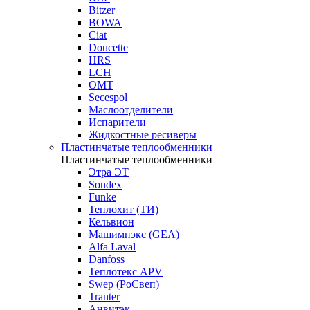
Bitzer
BOWA
Ciat
Doucette
HRS
LCH
OMT
Secespol
Маслоотделители
Испарители
Жидкостные ресиверы
Пластинчатые теплообменники
Пластинчатые теплообменники
Этра ЭТ
Sondex
Funke
Теплохит (ТИ)
Кельвион
Машимпэкс (GEA)
Alfa Laval
Danfoss
Теплотекс APV
Swep (РоСвеп)
Tranter
Анвитэк