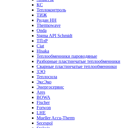
КС
Теплоконтроль
ТИЖ
Ридан НН
Thermowave
Onda
Sigma API Schmidt
ТПлР
Ciat
Hisaka
Теплообменники пароводяные
Разборные пластинчатые теплообменники
Сварные пластинчатые теплообменники
ЗЭО
Теплосила
ЭксЭко
Энергосервис
Ares
BOWA
Fischer
Forwon
LHE
Mueller Accu-Therm
Secespol