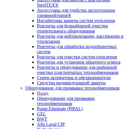
SteelTEX®
Аксессуары для удобства эксплуатации
элиминейторов®
Ингибиторы защиты систем отопления
Реагенты для безразборной очистки
отопительного оборудования
Реагенты для нейтрализации, пассивации и
утилизации
Реагенты для обработки водооборотных
систем
Реагенты для очистки систем отопления
Реагенты для установок обратного осмоса
Реагенты и оборудование для разборной
очистки пластинчатых теплообменников
Спреи активаторы и обезжириватели
Средства индивидуальной защиты
Оборудование для промывки теплообменников
Назад
Оборудование для промывки
теплообменников
Pump Eliminate (PIPAL)
GEL
BWT
Alfa Laval CIP