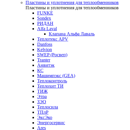
Пластины и уплотнения для теплообменников
Пластины и уплотнения для теплообменников
FUNKE
Sondex
РИДАН
Alfa Laval
Клапана Альфа Лаваль
Теплотекс APV
Danfoss
Kelvion
SWEP (Росвеп)
Tranter
Анвитэк
КС
Машимпэкс (GEA)
Теплоконтроль
Теплохит ТИ
ТИЖ
Этра
ЗЭО
Теплосила
ТПлР
ЭксЭко
Энергосервис
Ares