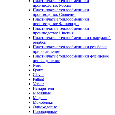
Пластинчатые теплообменники
производство: Россия
Пластинчатые теплообменники
производство: Словения
Пластинчатые теплообменники
производство: Финляндия
Пластинчатые теплообменники
производство: Швеция
Пластинчатые теплообменники с наружной
резьбой
Пластинчатые теплообменники резьбовое
присоединение
Пластинчатые теплообменники фланцевое
присоединение
Nord
Брант
Clever
Pallant
Verker
Испарители
Масляные
Медные
Моноблоки
Одноходовые
Пароводяные