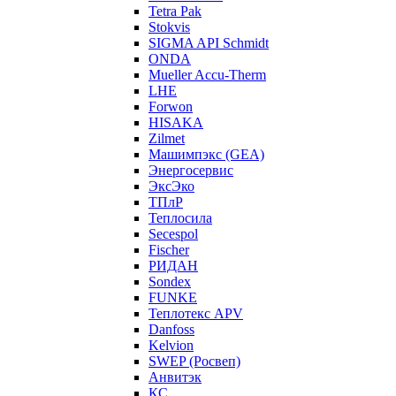
Tetra Pak
Stokvis
SIGMA API Schmidt
ONDA
Mueller Accu-Therm
LHE
Forwon
HISAKA
Zilmet
Машимпэкс (GEA)
Энергосервис
ЭксЭко
ТПлР
Теплосила
Secespol
Fischer
РИДАН
Sondex
FUNKE
Теплотекс APV
Danfoss
Kelvion
SWEP (Росвеп)
Анвитэк
КС