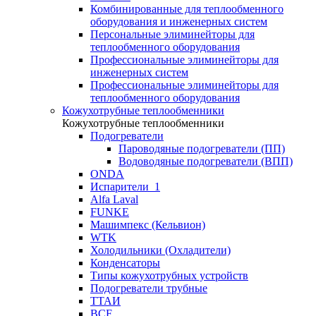
Комбинированные для теплообменного
оборудования и инженерных систем
Персональные элиминейторы для
теплообменного оборудования
Профессиональные элиминейторы для
инженерных систем
Профессиональные элиминейторы для
теплообменного оборудования
Кожухотрубные теплообменники
Кожухотрубные теплообменники
Подогреватели
Пароводяные подогреватели (ПП)
Водоводяные подогреватели (ВПП)
ONDA
Испарители_1
Alfa Laval
FUNKE
Машимпекс (Кельвион)
WTK
Холодильники (Охладители)
Конденсаторы
Типы кожухотрубных устройств
Подогреватели трубные
ТТАИ
BCF