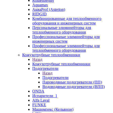
Rothenberger
Aquamax
АкваProf (Asterion)
RIDGID
Комбинированные для теплообменного
оборудования и инженерных систем
Персональные элиминейторы для
теплообменного оборудования
Профессиональные элиминейторы для
инженерных систем
Профессиональные элиминейторы для
теплообменного оборудования
Кожухотрубные теплообменники
Назад
Кожухотрубные теплообменники
Подогреватели
Назад
Подогреватели
Пароводяные подогреватели (ПП)
Водоводяные подогреватели (ВПП)
ONDA
Испарители_1
Alfa Laval
FUNKE
Машимпекс (Кельвион)