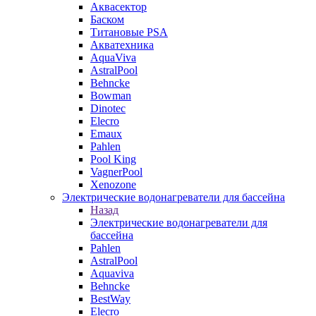
Аквасектор
Баском
Титановые PSA
Акватехника
AquaViva
AstralPool
Behncke
Bowman
Dinotec
Elecro
Emaux
Pahlen
Pool King
VagnerPool
Xenozone
Электрические водонагреватели для бассейна
Назад
Электрические водонагреватели для
бассейна
Pahlen
AstralPool
Aquaviva
Behncke
BestWay
Elecro