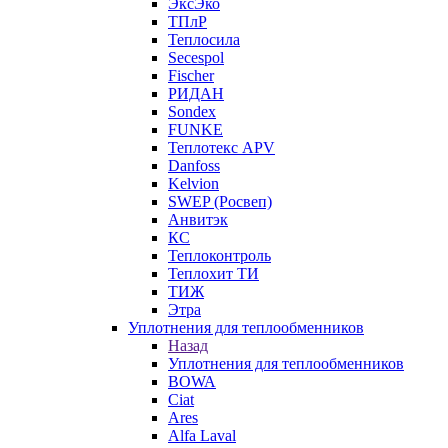
ЭксЭко
ТПлР
Теплосила
Secespol
Fischer
РИДАН
Sondex
FUNKE
Теплотекс APV
Danfoss
Kelvion
SWEP (Росвеп)
Анвитэк
КС
Теплоконтроль
Теплохит ТИ
ТИЖ
Этра
Уплотнения для теплообменников
Назад
Уплотнения для теплообменников
BOWA
Ciat
Ares
Alfa Laval