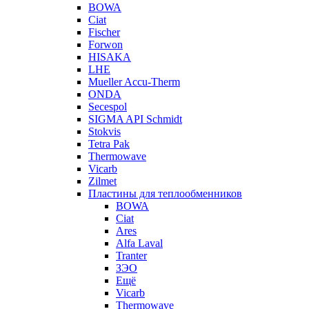
BOWA
Ciat
Fischer
Forwon
HISAKA
LHE
Mueller Accu-Therm
ONDA
Secespol
SIGMA API Schmidt
Stokvis
Tetra Pak
Thermowave
Vicarb
Zilmet
Пластины для теплообменников
BOWA
Ciat
Ares
Alfa Laval
Tranter
ЗЭО
Ещё
Vicarb
Thermowave