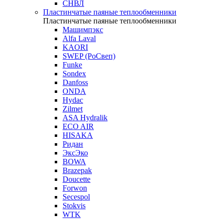
СНВЛ
Пластинчатые паяные теплообменники
Пластинчатые паяные теплообменники
Машимпэкс
Alfa Laval
KAORI
SWEP (РоСвеп)
Funke
Sondex
Danfoss
ONDA
Hydac
Zilmet
ASA Hydralik
ECO AIR
HISAKA
Ридан
ЭксЭко
BOWA
Brazepak
Doucette
Forwon
Secespol
Stokvis
WTK