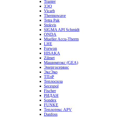
Tranter
ЗЭО
Vicarb
Thermowave
Tetra Pak
Stokvis
SIGMA API Schmidt
ONDA
Mueller Accu-Therm
LHE
Forwon
HISAKA
Zilmet
Машимпэкс (GEA)
Энергосервис
ЭксЭко
ТПлР
Теплосила
Secespol
Fischer
РИДАН
Sondex
FUNKE
Теплотекс APV
Danfoss