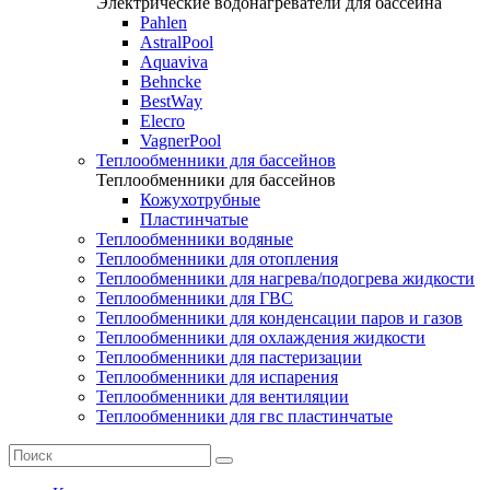
Электрические водонагреватели для бассейна
Pahlen
AstralPool
Aquaviva
Behncke
BestWay
Elecro
VagnerPool
Теплообменники для бассейнов
Теплообменники для бассейнов
Кожухотрубные
Пластинчатые
Теплообменники водяные
Теплообменники для отопления
Теплообменники для нагрева/подогрева жидкости
Теплообменники для ГВС
Теплообменники для конденсации паров и газов
Теплообменники для охлаждения жидкости
Теплообменники для пастеризации
Теплообменники для испарения
Теплообменники для вентиляции
Теплообменники для гвс пластинчатые