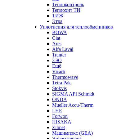
Теплоконтроль
Теплохит ТИ
ТИЖ
Этра
Уплотнения для теплообменников
BOWA
Ciat
Ares
Alfa Laval
Tranter
ЗЭО
Ещё
Vicarb
Thermowave
Tetra Pak
Stokvis
SIGMA API Schmidt
ONDA
Mueller Accu-Therm
LHE
Forwon
HISAKA
Zilmet
Машимпэкс (GEA)
Энергосервис