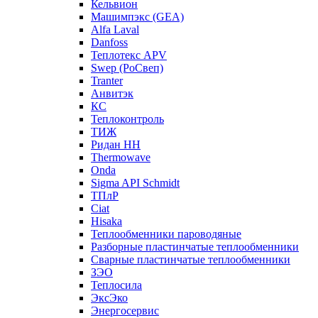
Кельвион
Машимпэкс (GEA)
Alfa Laval
Danfoss
Теплотекс APV
Swep (РоСвеп)
Tranter
Анвитэк
КС
Теплоконтроль
ТИЖ
Ридан НН
Thermowave
Onda
Sigma API Schmidt
ТПлР
Ciat
Hisaka
Теплообменники пароводяные
Разборные пластинчатые теплообменники
Сварные пластинчатые теплообменники
ЗЭО
Теплосила
ЭксЭко
Энергосервис