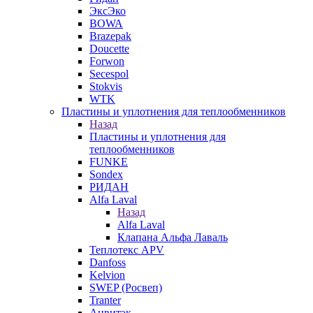
ЭксЭко
BOWA
Brazepak
Doucette
Forwon
Secespol
Stokvis
WTK
Пластины и уплотнения для теплообменников
Назад
Пластины и уплотнения для
теплообменников
FUNKE
Sondex
РИДАН
Alfa Laval
Назад
Alfa Laval
Клапана Альфа Лаваль
Теплотекс APV
Danfoss
Kelvion
SWEP (Росвеп)
Tranter
Анвитэк