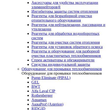
Аксессуары для удобства эксплуатации
элиминейторов®
Ингибиторы защиты систем отопления
Реагенты для безразборной очистки
отопительного оборудования
Реагенты для нейтрализации, пассивации и
утилизации
Реагенты для обработки водооборотных
систем
Реагенты для очистки систем отопления
Реагенты для установок обратного осмоса
Реагенты и оборудование для разборной
очистки пластинчатых теплообменников
Спреи активаторы и обезжириватели
Средства индивидуальной защиты
Оборудование для промывки теплообменников
Оборудование для промывки теплообменников
Pump Eliminate (PIPAL)
GEL
BWT
Alfa Laval CIP
Rothenberger
Aquamax
АкваProf (Asterion)
RIDGID