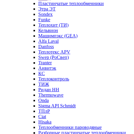
Пластинчатые теплообменники
Этра ЭТ
Sondex
Funke
Теплохит (ТИ)
Кельвион
Машимпэкс (GEA)
Alfa Laval
Danfoss
Теплотекс APV
Swep (РоСвеп)
Tranter
Анвитэк
КС
Теплоконтроль
ТИЖ
Ридан НН
Thermowave
Onda
Sigma API Schmidt
ТПлР
Ciat
Hisaka
Теплообменники пароводяные
Разборные пластинчатые теплообменники