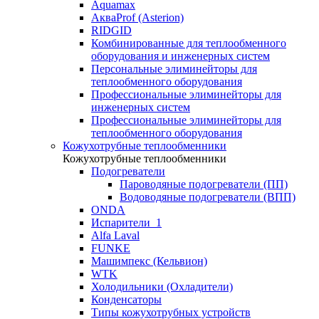
Aquamax
АкваProf (Asterion)
RIDGID
Комбинированные для теплообменного
оборудования и инженерных систем
Персональные элиминейторы для
теплообменного оборудования
Профессиональные элиминейторы для
инженерных систем
Профессиональные элиминейторы для
теплообменного оборудования
Кожухотрубные теплообменники
Кожухотрубные теплообменники
Подогреватели
Пароводяные подогреватели (ПП)
Водоводяные подогреватели (ВПП)
ONDA
Испарители_1
Alfa Laval
FUNKE
Машимпекс (Кельвион)
WTK
Холодильники (Охладители)
Конденсаторы
Типы кожухотрубных устройств