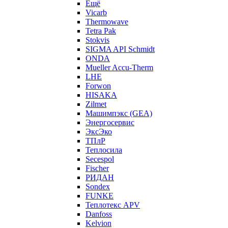
Ещё
Vicarb
Thermowave
Tetra Pak
Stokvis
SIGMA API Schmidt
ONDA
Mueller Accu-Therm
LHE
Forwon
HISAKA
Zilmet
Машимпэкс (GEA)
Энергосервис
ЭксЭко
ТПлР
Теплосила
Secespol
Fischer
РИДАН
Sondex
FUNKE
Теплотекс APV
Danfoss
Kelvion