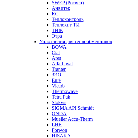
SWEP (Росвеп)
Анвитэк
КС
Теплоконтроль
Теплохит ТИ
ТИЖ
Этра
Уплотнения для теплообменников
BOWA
Ciat
Ares
Alfa Laval
Tranter
ЗЭО
Ещё
Vicarb
Thermowave
Tetra Pak
Stokvis
SIGMA API Schmidt
ONDA
Mueller Accu-Therm
LHE
Forwon
HISAKA