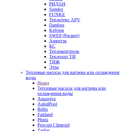
РИДАН
Sondex
FUNKE
Теплотекс APV
Danfoss
Kelvion
SWEP (Росвеп)
Анвитэк
КС
Теплоконтроль
Теплохит ТИ
ТИЖ
Этра
Тепловые насосы для нагрева или охлаждения
воды
Назад
Тепловые насосы для нагрева или
охлаждения воды
Aquaviva
AstralPool
Brilix
Fairland
Phnix
Procopi Climexel
Zodiac