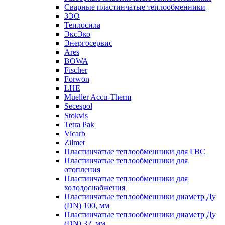
Сварные пластинчатые теплообменники
ЗЭО
Теплосила
ЭксЭко
Энергосервис
Ares
BOWA
Fischer
Forwon
LHE
Mueller Accu-Therm
Secespol
Stokvis
Tetra Pak
Vicarb
Zilmet
Пластинчатые теплообменники для ГВС
Пластинчатые теплообменники для
отопления
Пластинчатые теплообменники для
холодоснабжения
Пластинчатые теплообменники диаметр Ду
(DN) 100, мм
Пластинчатые теплообменники диаметр Ду
(DN) 32, мм