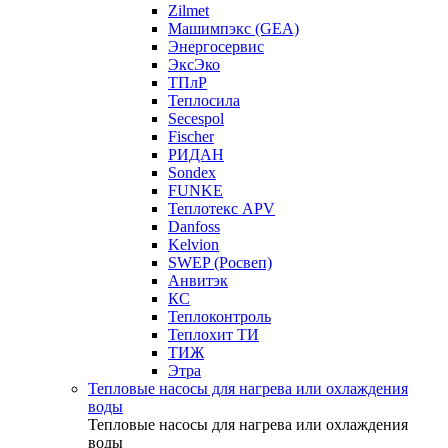
Zilmet
Машимпэкс (GEA)
Энергосервис
ЭксЭко
ТПлР
Теплосила
Secespol
Fischer
РИДАН
Sondex
FUNKE
Теплотекс APV
Danfoss
Kelvion
SWEP (Росвеп)
Анвитэк
КС
Теплоконтроль
Теплохит ТИ
ТИЖ
Этра
Тепловые насосы для нагрева или охлаждения
воды
Тепловые насосы для нагрева или охлаждения
воды