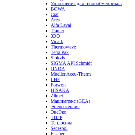
Уплотнения для теплообменников
BOWA
Ciat
Ares
Alfa Laval
Tranter
ЗЭО
Vicarb
Thermowave
Tetra Pak
Stokvis
SIGMA API Schmidt
ONDA
Mueller Accu-Therm
LHE
Forwon
HISAKA
Zilmet
Машимпэкс (GEA)
Энергосервис
ЭксЭко
ТПлР
Теплосила
Secespol
Fischer