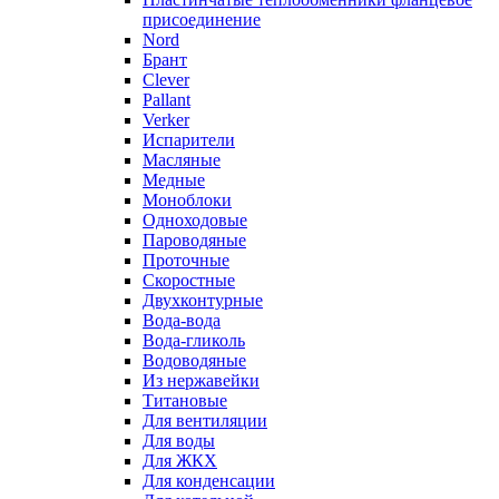
присоединение
Nord
Брант
Clever
Pallant
Verker
Испарители
Масляные
Медные
Моноблоки
Одноходовые
Пароводяные
Проточные
Скоростные
Двухконтурные
Вода-вода
Вода-гликоль
Водоводяные
Из нержавейки
Титановые
Для вентиляции
Для воды
Для ЖКХ
Для конденсации