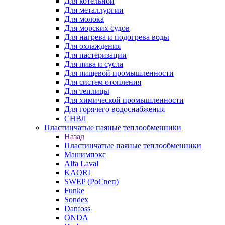
Для котельной
Для металлургии
Для молока
Для морских судов
Для нагрева и подогрева воды
Для охлаждения
Для пастеризации
Для пива и сусла
Для пищевой промышленности
Для систем отопления
Для теплицы
Для химической промышленности
Для горячего водоснабжения
СНВЛ
Пластинчатые паяные теплообменники
Назад
Пластинчатые паяные теплообменники
Машимпэкс
Alfa Laval
KAORI
SWEP (РоСвеп)
Funke
Sondex
Danfoss
ONDA