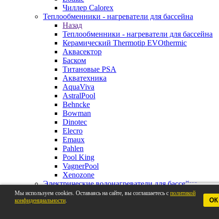
Чиллер Calorex
Теплообменники - нагреватели для бассейна
Назад
Теплообменники - нагреватели для бассейна
Керамический Thermotip EVOthermic
Аквасектор
Баском
Титановые PSA
Акватехника
AquaViva
AstralPool
Behncke
Bowman
Dinotec
Elecro
Emaux
Pahlen
Pool King
VagnerPool
Xenozone
Электрические водонагреватели для бассейна
Назад
Мы используем cookies. Оставаясь на сайте, вы соглашаетесь с
политикой
ОК
конфиденциальности
Электрические водонагреватели для
.
бассейна
Pahlen