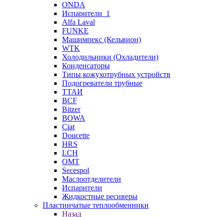
ONDA
Испарители_1
Alfa Laval
FUNKE
Машимпекс (Кельвион)
WTK
Холодильники (Охладители)
Конденсаторы
Типы кожухотрубных устройств
Подогреватели трубные
ТТАИ
BCF
Bitzer
BOWA
Ciat
Doucette
HRS
LCH
OMT
Secespol
Маслоотделители
Испарители
Жидкостные ресиверы
Пластинчатые теплообменники
Назад