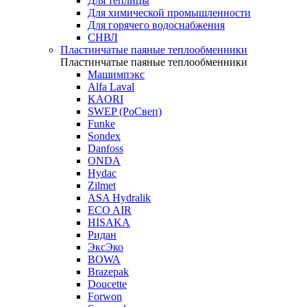
Для теплицы
Для химической промышленности
Для горячего водоснабжения
СНВЛ
Пластинчатые паяные теплообменники
Пластинчатые паяные теплообменники
Машимпэкс
Alfa Laval
KAORI
SWEP (РоСвеп)
Funke
Sondex
Danfoss
ONDA
Hydac
Zilmet
ASA Hydralik
ECO AIR
HISAKA
Ридан
ЭксЭко
BOWA
Brazepak
Doucette
Forwon