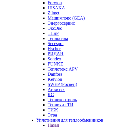
Forwon
HISAKA
Zilmet
Машимпэкс (GEA)
Энергосервис
ЭксЭко
ТПлР
Теплосила
Secespol
Fischer
РИДАН
Sondex
FUNKE
Теплотекс APV
Danfoss
Kelvion
SWEP (Росвеп)
Анвитэк
КС
Теплоконтроль
Теплохит ТИ
ТИЖ
Этра
Уплотнения для теплообменников
Назад