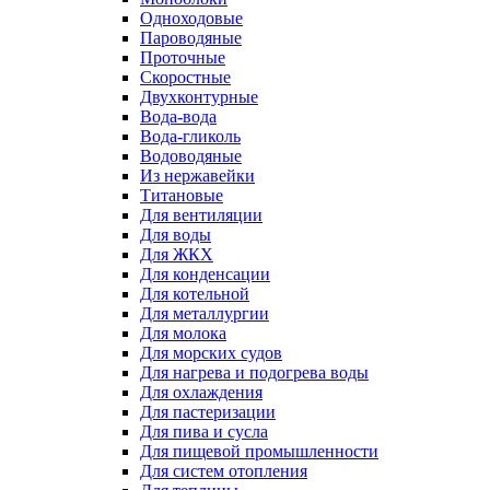
Одноходовые
Пароводяные
Проточные
Скоростные
Двухконтурные
Вода-вода
Вода-гликоль
Водоводяные
Из нержавейки
Титановые
Для вентиляции
Для воды
Для ЖКХ
Для конденсации
Для котельной
Для металлургии
Для молока
Для морских судов
Для нагрева и подогрева воды
Для охлаждения
Для пастеризации
Для пива и сусла
Для пищевой промышленности
Для систем отопления