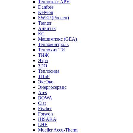
Теплотекс APV
Danfoss
Kelvion
SWEP (Росвеп)
Tranter
Анвитэк
КС
Машимпэкс (GEA)
Теплоконтроль
Теплохит ТИ
ТИЖ
Этра
ЗЭО
Теплосила
ТПлР
ЭксЭко
Энергосервис
Ares
BOWA
Ciat
Fischer
Forwon
HISAKA
LHE
Mueller Accu-Therm