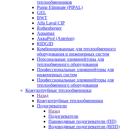
теплообменников
Pump Eliminate (PIPAL)
GEL
BWT
Alfa Laval CIP
Rothenberger
Aquamax
АкваProf (Asterion)
RIDGID
Комбинированные для теплообменного
оборудования и инженерных систем
Персональные элиминейторы для
теплообменного оборудования
Профессиональные элиминейторы для
инженерных систем
Профессиональные элиминейторы для
теплообменного оборудования
Кожухотрубные теплообменники
Назад
Кожухотрубные теплообменники
Подогреватели
Назад
Подогреватели
Пароводяные подогреватели (ПП)
Водоводяные подогреватели (ВПП)