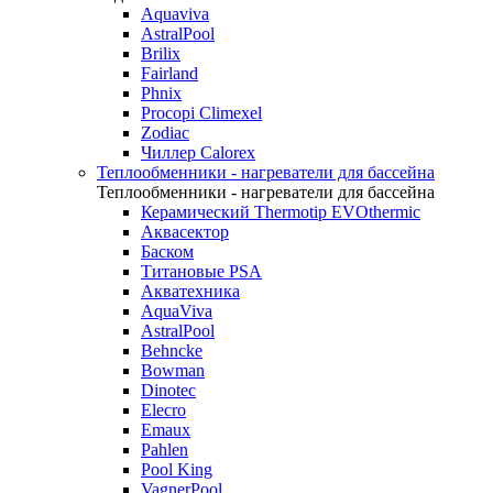
Aquaviva
AstralPool
Brilix
Fairland
Phnix
Procopi Climexel
Zodiac
Чиллер Calorex
Теплообменники - нагреватели для бассейна
Теплообменники - нагреватели для бассейна
Керамический Thermotip EVOthermic
Аквасектор
Баском
Титановые PSA
Акватехника
AquaViva
AstralPool
Behncke
Bowman
Dinotec
Elecro
Emaux
Pahlen
Pool King
VagnerPool