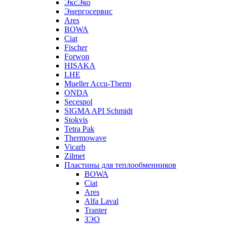
ЭксЭко
Энергосервис
Ares
BOWA
Ciat
Fischer
Forwon
HISAKA
LHE
Mueller Accu-Therm
ONDA
Secespol
SIGMA API Schmidt
Stokvis
Tetra Pak
Thermowave
Vicarb
Zilmet
Пластины для теплообменников
BOWA
Ciat
Ares
Alfa Laval
Tranter
ЗЭО