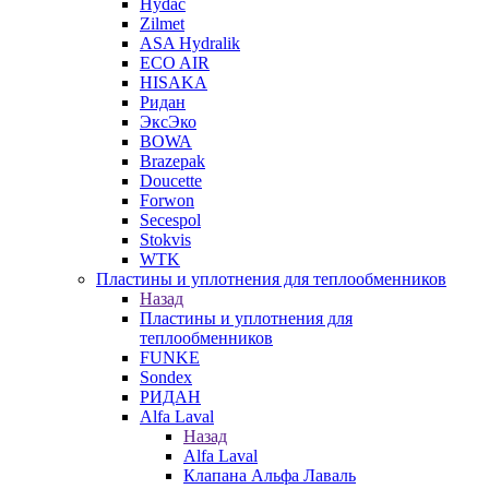
Hydac
Zilmet
ASA Hydralik
ECO AIR
HISAKA
Ридан
ЭксЭко
BOWA
Brazepak
Doucette
Forwon
Secespol
Stokvis
WTK
Пластины и уплотнения для теплообменников
Назад
Пластины и уплотнения для
теплообменников
FUNKE
Sondex
РИДАН
Alfa Laval
Назад
Alfa Laval
Клапана Альфа Лаваль