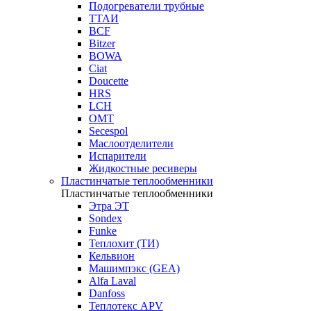
Подогреватели трубные
ТТАИ
BCF
Bitzer
BOWA
Ciat
Doucette
HRS
LCH
OMT
Secespol
Маслоотделители
Испарители
Жидкостные ресиверы
Пластинчатые теплообменники
Пластинчатые теплообменники
Этра ЭТ
Sondex
Funke
Теплохит (ТИ)
Кельвион
Машимпэкс (GEA)
Alfa Laval
Danfoss
Теплотекс APV