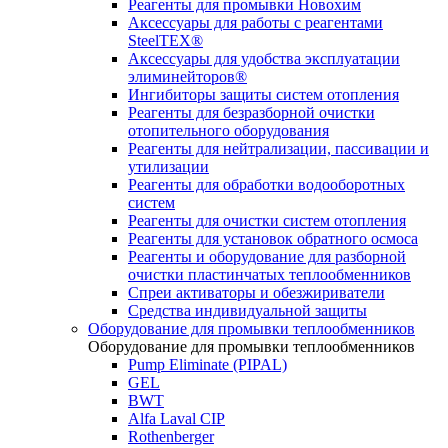
Реагенты для промывки Новохим
Аксессуары для работы с реагентами
SteelTEX®
Аксессуары для удобства эксплуатации
элиминейторов®
Ингибиторы защиты систем отопления
Реагенты для безразборной очистки
отопительного оборудования
Реагенты для нейтрализации, пассивации и
утилизации
Реагенты для обработки водооборотных
систем
Реагенты для очистки систем отопления
Реагенты для установок обратного осмоса
Реагенты и оборудование для разборной
очистки пластинчатых теплообменников
Спреи активаторы и обезжириватели
Средства индивидуальной защиты
Оборудование для промывки теплообменников
Оборудование для промывки теплообменников
Pump Eliminate (PIPAL)
GEL
BWT
Alfa Laval CIP
Rothenberger