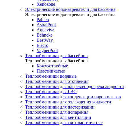
Xenozone
Электрические водонагреватели для бассейна
Электрические водонагреватели для бассейна
Pahlen
AstralPool
Aquaviva
Behncke
BestWay
Elecro
VagnerPool
Теплообменники для бассейнов
Теплообменники для бассейнов
Кожухотрубные
Пластинчатые
Теплообменники водяные
Теплообменники для отопления
Теплообменники для нагрева/подогрева жидкости
Теплообменники для ГВС
Теплообменники для конденсации паров и газов
Теплообменники для охлаждения жидкости
Теплообменники для пастеризации
Теплообменники для испарения
Теплообменники для вентиляции
Теплообменники для гвс пластинчатые