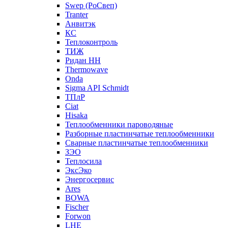
Swep (РоСвеп)
Tranter
Анвитэк
КС
Теплоконтроль
ТИЖ
Ридан НН
Thermowave
Onda
Sigma API Schmidt
ТПлР
Ciat
Hisaka
Теплообменники пароводяные
Разборные пластинчатые теплообменники
Сварные пластинчатые теплообменники
ЗЭО
Теплосила
ЭксЭко
Энергосервис
Ares
BOWA
Fischer
Forwon
LHE