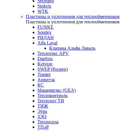
Secespol
Stokvis
WTK
Пластины и уплотнения для теплообменников
Пластины и уплотнения для теплообменников
FUNKE
Sondex
РИДАН
Alfa Laval
Клапана Альфа Лаваль
Теплотекс APV
Danfoss
Kelvion
SWEP (Росвеп)
Tranter
Анвитэк
КС
Машимпэкс (GEA)
Теплоконтроль
Теплохит ТИ
ТИЖ
Этра
ЗЭО
Теплосила
ТПлР