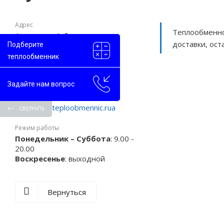
Адрес
Теплообменно
Астрахань, 1-й проезд
доставки, ос
Подберите
Рождественского, 1
теплообменник
Телефон
+7 804 333-70-94
Задайте нам вопрос
Email
astrahan@teploobmennic.rua
СВЕРНУТЬ
Режим работы
Понедельник – Суббота
: 9.00 -
20.00
Воскресенье
: выходной
Вернуться