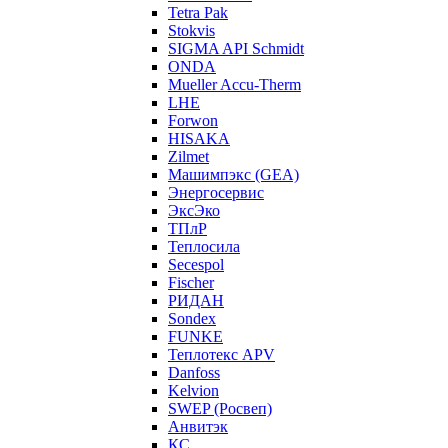
Tetra Pak
Stokvis
SIGMA API Schmidt
ONDA
Mueller Accu-Therm
LHE
Forwon
HISAKA
Zilmet
Машимпэкс (GEA)
Энергосервис
ЭксЭко
ТПлР
Теплосила
Secespol
Fischer
РИДАН
Sondex
FUNKE
Теплотекс APV
Danfoss
Kelvion
SWEP (Росвеп)
Анвитэк
КС