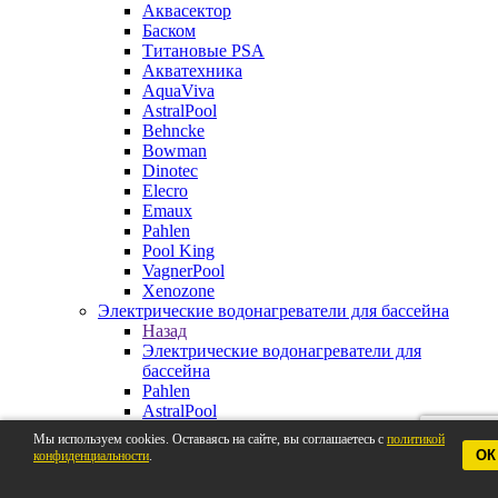
Аквасектор
Баском
Титановые PSA
Акватехника
AquaViva
AstralPool
Behncke
Bowman
Dinotec
Elecro
Emaux
Pahlen
Pool King
VagnerPool
Xenozone
Электрические водонагреватели для бассейна
Назад
Электрические водонагреватели для
бассейна
Pahlen
AstralPool
Aquaviva
Мы используем cookies. Оставаясь на сайте, вы соглашаетесь с
политикой
Behncke
ОК
конфиденциальности
.
BestWay
Elecro