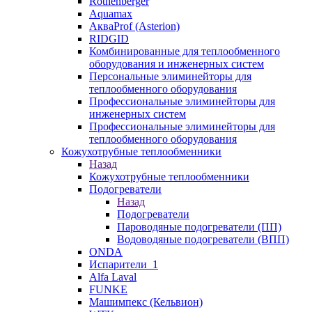
Rothenberger
Aquamax
АкваProf (Asterion)
RIDGID
Комбинированные для теплообменного
оборудования и инженерных систем
Персональные элиминейторы для
теплообменного оборудования
Профессиональные элиминейторы для
инженерных систем
Профессиональные элиминейторы для
теплообменного оборудования
Кожухотрубные теплообменники
Назад
Кожухотрубные теплообменники
Подогреватели
Назад
Подогреватели
Пароводяные подогреватели (ПП)
Водоводяные подогреватели (ВПП)
ONDA
Испарители_1
Alfa Laval
FUNKE
Машимпекс (Кельвион)