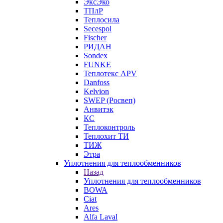
ЭксЭко
ТПлР
Теплосила
Secespol
Fischer
РИДАН
Sondex
FUNKE
Теплотекс APV
Danfoss
Kelvion
SWEP (Росвеп)
Анвитэк
КС
Теплоконтроль
Теплохит ТИ
ТИЖ
Этра
Уплотнения для теплообменников
Назад
Уплотнения для теплообменников
BOWA
Ciat
Ares
Alfa Laval