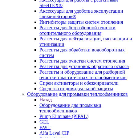
SteelTEX®
Аксессуары для удобства эксплуатации
элиминейторов®
Ингибиторы защиты систем отопления
Реагенты для безразборной очистки
отопительного оборудования
Реагенты для нейтрализации, пассивации и
утилизации
Реагенты для обработки водооборотных
систем
Реагенты для очистки систем отопления
Реагенты для установок обратного осмоса
Реагенты и оборудование для разборной
очистки пластинчатых теплообменников
Спреи активаторы и обезжириватели
Средства индивидуальной защиты
Оборудование для промывки теплообменников
Назад
Оборудование для промывки
теплообменников
Pump Eliminate (PIPAL)
GEL
BWT
Alfa Laval CIP