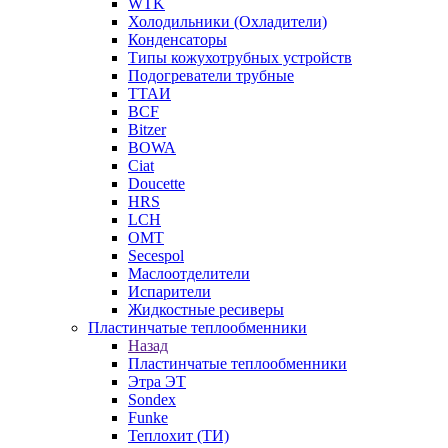
WTK
Холодильники (Охладители)
Конденсаторы
Типы кожухотрубных устройств
Подогреватели трубные
ТТАИ
BCF
Bitzer
BOWA
Ciat
Doucette
HRS
LCH
OMT
Secespol
Маслоотделители
Испарители
Жидкостные ресиверы
Пластинчатые теплообменники
Назад
Пластинчатые теплообменники
Этра ЭТ
Sondex
Funke
Теплохит (ТИ)