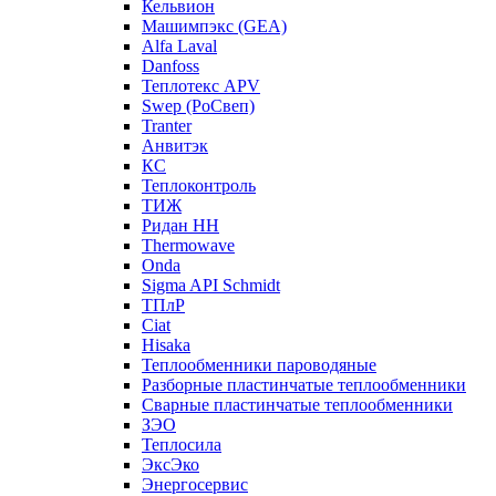
Кельвион
Машимпэкс (GEA)
Alfa Laval
Danfoss
Теплотекс APV
Swep (РоСвеп)
Tranter
Анвитэк
КС
Теплоконтроль
ТИЖ
Ридан НН
Thermowave
Onda
Sigma API Schmidt
ТПлР
Ciat
Hisaka
Теплообменники пароводяные
Разборные пластинчатые теплообменники
Сварные пластинчатые теплообменники
ЗЭО
Теплосила
ЭксЭко
Энергосервис