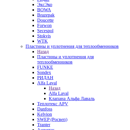
ЭксЭко
BOWA
Brazepak
Doucette
Forwon
Secespol
Stokvis
WTK
Пластины и уплотнения для теплообменников
Назад
Пластины и уплотнения для
теплообменников
FUNKE
Sondex
РИДАН
Alfa Laval
Назад
Alfa Laval
Клапана Альфа Лаваль
Теплотекс APV
Danfoss
Kelvion
SWEP (Росвеп)
Tranter
Анвитэк