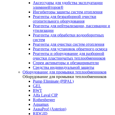
Аксессуары для удобства эксплуатации
элиминейторов®
Ингибиторы защиты систем отопления
Реагенты для безразборной очистки
отопительного оборудования
Реагенты для нейтрализации, пассивации и
утилизации
Реагенты для обработки водооборотных
систем
Реагенты для очистки систем отопления
Реагенты для установок обратного осмоса
Реагенты и оборудование для разборной
очистки пластинчатых теплообменников
Спреи активаторы и обезжириватели
Средства индивидуальной защиты
Оборудование для промывки теплообменников
Оборудование для промывки теплообменников
Pump Eliminate (PIPAL)
GEL
BWT
Alfa Laval CIP
Rothenberger
Aquamax
АкваProf (Asterion)
RIDGID