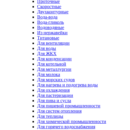
Проточные
Скоростные
Двухконтурные
Вода-вода
Вода-гликоль
Водоводяные
Из нержавейки
Титановые
Для вентиляции
Для воды
Для ЖКХ
Для конденсации
Для котельной
Для металлургии
Для молока
Для морских судов
Для нагрева и подогрева воды
Для охлаждения
Для пастеризации
Для пива и сусла
Для пищевой промышленности
Для систем отопления
Для теплицы
Для химической промышленности
Для горячего водоснабжения