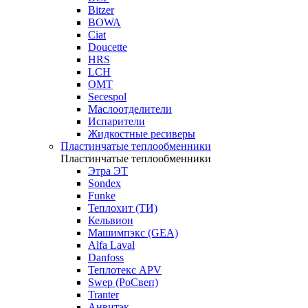
Bitzer
BOWA
Ciat
Doucette
HRS
LCH
OMT
Secespol
Маслоотделители
Испарители
Жидкостные ресиверы
Пластинчатые теплообменники
Пластинчатые теплообменники
Этра ЭТ
Sondex
Funke
Теплохит (ТИ)
Кельвион
Машимпэкс (GEA)
Alfa Laval
Danfoss
Теплотекс APV
Swep (РоСвеп)
Tranter
Анвитэк