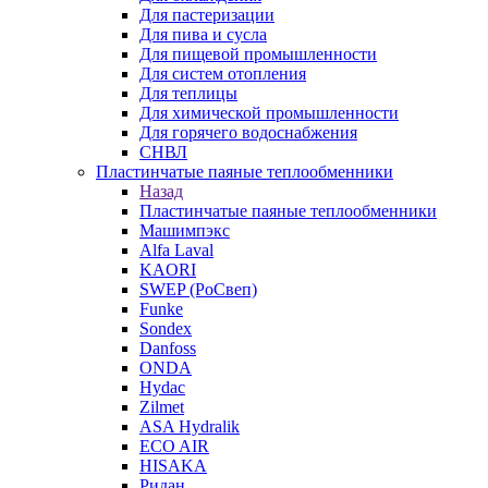
Для пастеризации
Для пива и сусла
Для пищевой промышленности
Для систем отопления
Для теплицы
Для химической промышленности
Для горячего водоснабжения
СНВЛ
Пластинчатые паяные теплообменники
Назад
Пластинчатые паяные теплообменники
Машимпэкс
Alfa Laval
KAORI
SWEP (РоСвеп)
Funke
Sondex
Danfoss
ONDA
Hydac
Zilmet
ASA Hydralik
ECO AIR
HISAKA
Ридан