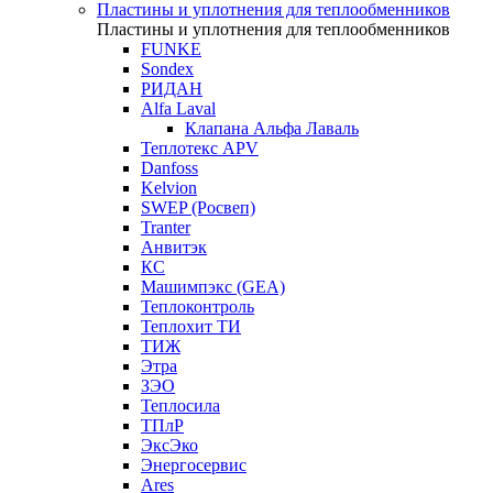
Пластины и уплотнения для теплообменников
Пластины и уплотнения для теплообменников
FUNKE
Sondex
РИДАН
Alfa Laval
Клапана Альфа Лаваль
Теплотекс APV
Danfoss
Kelvion
SWEP (Росвеп)
Tranter
Анвитэк
КС
Машимпэкс (GEA)
Теплоконтроль
Теплохит ТИ
ТИЖ
Этра
ЗЭО
Теплосила
ТПлР
ЭксЭко
Энергосервис
Ares