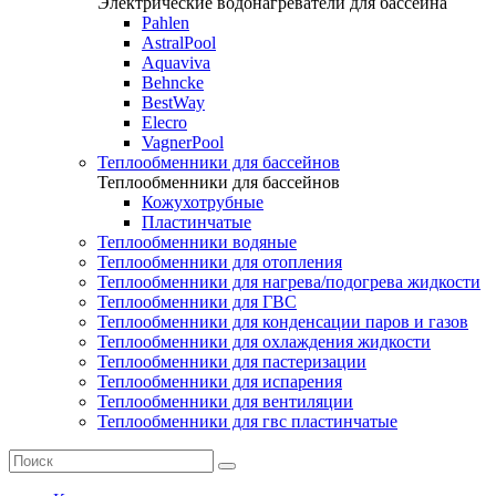
Электрические водонагреватели для бассейна
Pahlen
AstralPool
Aquaviva
Behncke
BestWay
Elecro
VagnerPool
Теплообменники для бассейнов
Теплообменники для бассейнов
Кожухотрубные
Пластинчатые
Теплообменники водяные
Теплообменники для отопления
Теплообменники для нагрева/подогрева жидкости
Теплообменники для ГВС
Теплообменники для конденсации паров и газов
Теплообменники для охлаждения жидкости
Теплообменники для пастеризации
Теплообменники для испарения
Теплообменники для вентиляции
Теплообменники для гвс пластинчатые