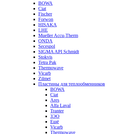
BOWA
Ciat
Fischer
Forwon
HISAKA
LHE
Mueller Accu-Therm
ONDA
Secespol
SIGMA API Schmidt
Stokvis
Tetra Pak
Thermowave
Vicarb
Zilmet
Пластины для теплообменников
BOWA
Ciat
Ares
Alfa Laval
Tranter
ЗЭО
Ещё
Vicarb
Thermowave