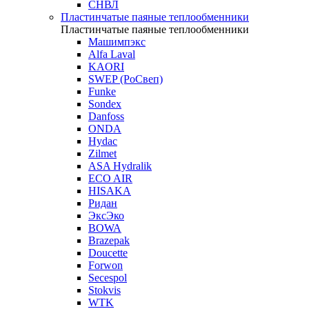
СНВЛ
Пластинчатые паяные теплообменники
Пластинчатые паяные теплообменники
Машимпэкс
Alfa Laval
KAORI
SWEP (РоСвеп)
Funke
Sondex
Danfoss
ONDA
Hydac
Zilmet
ASA Hydralik
ECO AIR
HISAKA
Ридан
ЭксЭко
BOWA
Brazepak
Doucette
Forwon
Secespol
Stokvis
WTK