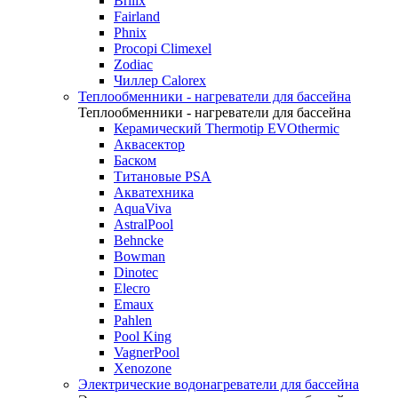
Brilix
Fairland
Phnix
Procopi Climexel
Zodiac
Чиллер Calorex
Теплообменники - нагреватели для бассейна
Теплообменники - нагреватели для бассейна
Керамический Thermotip EVOthermic
Аквасектор
Баском
Титановые PSA
Акватехника
AquaViva
AstralPool
Behncke
Bowman
Dinotec
Elecro
Emaux
Pahlen
Pool King
VagnerPool
Xenozone
Электрические водонагреватели для бассейна