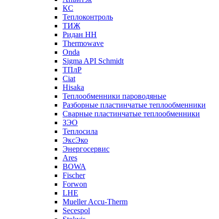
КС
Теплоконтроль
ТИЖ
Ридан НН
Thermowave
Onda
Sigma API Schmidt
ТПлР
Ciat
Hisaka
Теплообменники пароводяные
Разборные пластинчатые теплообменники
Сварные пластинчатые теплообменники
ЗЭО
Теплосила
ЭксЭко
Энергосервис
Ares
BOWA
Fischer
Forwon
LHE
Mueller Accu-Therm
Secespol