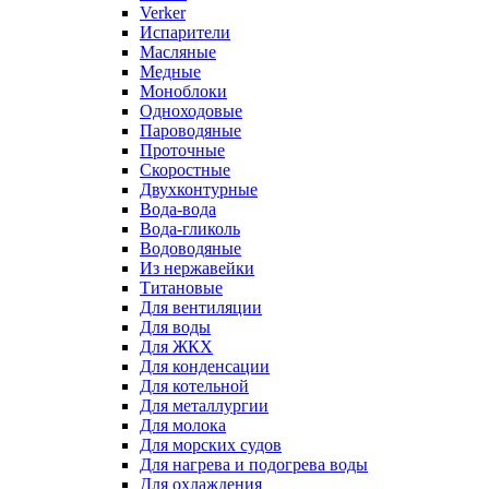
Verker
Испарители
Масляные
Медные
Моноблоки
Одноходовые
Пароводяные
Проточные
Скоростные
Двухконтурные
Вода-вода
Вода-гликоль
Водоводяные
Из нержавейки
Титановые
Для вентиляции
Для воды
Для ЖКХ
Для конденсации
Для котельной
Для металлургии
Для молока
Для морских судов
Для нагрева и подогрева воды
Для охлаждения