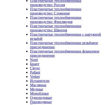
Пластинчатые теплообменники
производство: Россия
Пластинчатые теплообменники
производство: Словения
Пластинчатые теплообменники
производство: Финляндия
Пластинчатые теплообменники
производство: Швеция
Пластинчатые теплообменники с наружной
резьбой
Пластинчатые теплообменники резьбовое
присоединение
Пластинчатые теплообменники фланцевое
присоединение
Nord
Брант
Clever
Pallant
Verker
Испарители
Масляные
Медные
Моноблоки
Одноходовые
Пароводяные