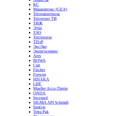
КС
Машимпэкс (GEA)
Теплоконтроль
Теплохит ТИ
ТИЖ
Этра
ЗЭО
Теплосила
ТПлР
ЭксЭко
Энергосервис
Ares
BOWA
Ciat
Fischer
Forwon
HISAKA
LHE
Mueller Accu-Therm
ONDA
Secespol
SIGMA API Schmidt
Stokvis
Tetra Pak