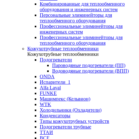
Комбинированные для теплообменного
оборудования и инженерных систем
Персональные элиминейторы для
теплообменного оборудования
Профессиональные элиминейторы для
инженерных систем
Профессиональные элиминейторы для
теплообменного оборудования
Кожухотрубные теплообменники
Кожухотрубные теплообменники
Подогреватели
Пароводяные подогреватели (ПП)
Водоводяные подогреватели (ВПП)
ONDA
Испарители_1
Alfa Laval
FUNKE
Машимпекс (Кельвион)
WTK
Холодильники (Охладители)
Конденсаторы
Типы кожухотрубных устройств
Подогреватели трубные
ТТАИ
BCF