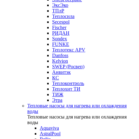
ЭксЭко
ТПлР
Теплосила
Secespol
Fischer
РИДАН
Sondex
FUNKE
Теплотекс APV
Danfoss
Kelvion
SWEP (Росвеп)
Анвитэк
КС
Теплоконтроль
Теплохит ТИ
ТИЖ
Этра
Тепловые насосы для нагрева или охлаждения
воды
Тепловые насосы для нагрева или охлаждения
воды
Aquaviva
AstralPool