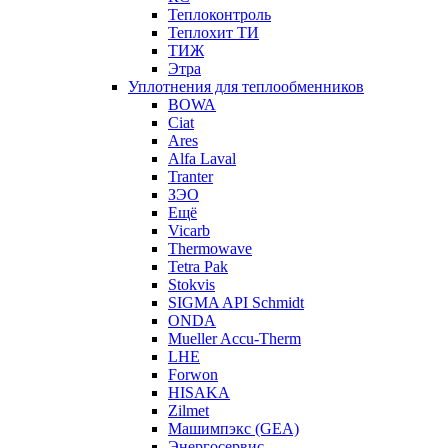
Теплоконтроль
Теплохит ТИ
ТИЖ
Этра
Уплотнения для теплообменников
BOWA
Ciat
Ares
Alfa Laval
Tranter
ЗЭО
Ещё
Vicarb
Thermowave
Tetra Pak
Stokvis
SIGMA API Schmidt
ONDA
Mueller Accu-Therm
LHE
Forwon
HISAKA
Zilmet
Машимпэкс (GEA)
Энергосервис