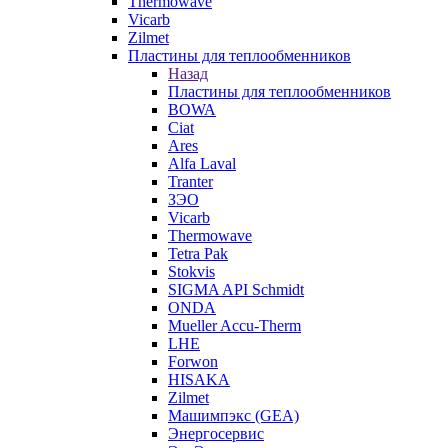
Thermowave
Vicarb
Zilmet
Пластины для теплообменников
Назад
Пластины для теплообменников
BOWA
Ciat
Ares
Alfa Laval
Tranter
ЗЭО
Vicarb
Thermowave
Tetra Pak
Stokvis
SIGMA API Schmidt
ONDA
Mueller Accu-Therm
LHE
Forwon
HISAKA
Zilmet
Машимпэкс (GEA)
Энергосервис