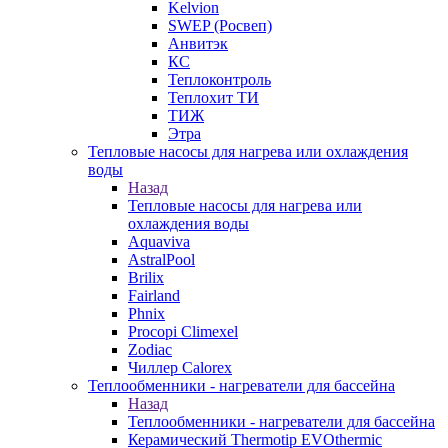
Kelvion
SWEP (Росвеп)
Анвитэк
КС
Теплоконтроль
Теплохит ТИ
ТИЖ
Этра
Тепловые насосы для нагрева или охлаждения
воды
Назад
Тепловые насосы для нагрева или
охлаждения воды
Aquaviva
AstralPool
Brilix
Fairland
Phnix
Procopi Climexel
Zodiac
Чиллер Calorex
Теплообменники - нагреватели для бассейна
Назад
Теплообменники - нагреватели для бассейна
Керамический Thermotip EVOthermic