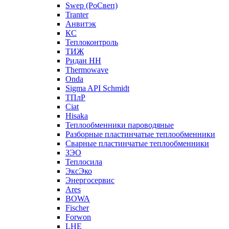
Swep (РоСвеп)
Tranter
Анвитэк
КС
Теплоконтроль
ТИЖ
Ридан НН
Thermowave
Onda
Sigma API Schmidt
ТПлР
Ciat
Hisaka
Теплообменники пароводяные
Разборные пластинчатые теплообменники
Сварные пластинчатые теплообменники
ЗЭО
Теплосила
ЭксЭко
Энергосервис
Ares
BOWA
Fischer
Forwon
LHE