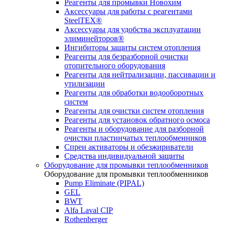
Реагенты для промывки Новохим
Аксессуары для работы с реагентами
SteelTEX®
Аксессуары для удобства эксплуатации
элиминейторов®
Ингибиторы защиты систем отопления
Реагенты для безразборной очистки
отопительного оборудования
Реагенты для нейтрализации, пассивации и
утилизации
Реагенты для обработки водооборотных
систем
Реагенты для очистки систем отопления
Реагенты для установок обратного осмоса
Реагенты и оборудование для разборной
очистки пластинчатых теплообменников
Спреи активаторы и обезжириватели
Средства индивидуальной защиты
Оборудование для промывки теплообменников
Оборудование для промывки теплообменников
Pump Eliminate (PIPAL)
GEL
BWT
Alfa Laval CIP
Rothenberger