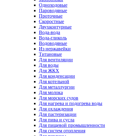
Одноходовые
Пароводяные
Проточные
Скоростные
Двухконтурные
Вода-вода
Вода-гликоль
Водоводяные
Из нержавейки
Титановые
Для вентиляции
Для воды
Для ЖКХ
Для конденсации
Для котельной
Для металлургии
Для молока
Для морских судов
Для нагрева и подогрева воды
Для охлаждения
Для пастеризации
Для пива и сусла
Для пищевой промышленности
Для систем отопления