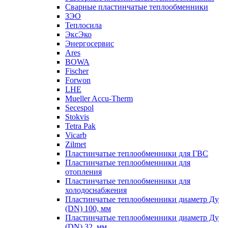
Сварные пластинчатые теплообменники
ЗЭО
Теплосила
ЭксЭко
Энергосервис
Ares
BOWA
Fischer
Forwon
LHE
Mueller Accu-Therm
Secespol
Stokvis
Tetra Pak
Vicarb
Zilmet
Пластинчатые теплообменники для ГВС
Пластинчатые теплообменники для
отопления
Пластинчатые теплообменники для
холодоснабжения
Пластинчатые теплообменники диаметр Ду
(DN) 100, мм
Пластинчатые теплообменники диаметр Ду
(DN) 32, мм