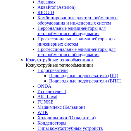
Aquamax
АкваProf (Asterion)
RIDGID
Комбинированные для теплообменного
оборудования и инженерных систем
Персональные элиминейторы для
теплообменного оборудования
Профессиональные элиминейторы для
инженерных систем
Профессиональные элиминейторы для
теплообменного оборудования
Кожухотрубные теплообменники
Кожухотрубные теплообменники
Подогреватели
Пароводяные подогреватели (ПП)
Водоводяные подогреватели (ВПП)
ONDA
Испарители_1
Alfa Laval
FUNKE
Машимпекс (Кельвион)
WTK
Холодильники (Охладители)
Конденсаторы
Типы кожухотрубных устройств