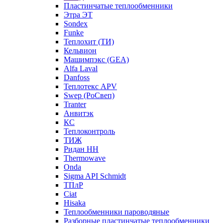
Пластинчатые теплообменники
Этра ЭТ
Sondex
Funke
Теплохит (ТИ)
Кельвион
Машимпэкс (GEA)
Alfa Laval
Danfoss
Теплотекс APV
Swep (РоСвеп)
Tranter
Анвитэк
КС
Теплоконтроль
ТИЖ
Ридан НН
Thermowave
Onda
Sigma API Schmidt
ТПлР
Ciat
Hisaka
Теплообменники пароводяные
Разборные пластинчатые теплообменники