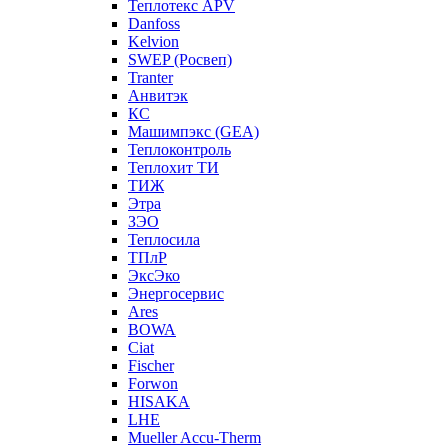
Теплотекс APV
Danfoss
Kelvion
SWEP (Росвеп)
Tranter
Анвитэк
КС
Машимпэкс (GEA)
Теплоконтроль
Теплохит ТИ
ТИЖ
Этра
ЗЭО
Теплосила
ТПлР
ЭксЭко
Энергосервис
Ares
BOWA
Ciat
Fischer
Forwon
HISAKA
LHE
Mueller Accu-Therm