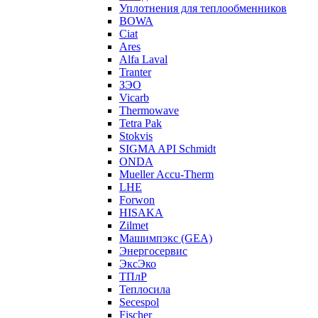
Уплотнения для теплообменников
BOWA
Ciat
Ares
Alfa Laval
Tranter
ЗЭО
Vicarb
Thermowave
Tetra Pak
Stokvis
SIGMA API Schmidt
ONDA
Mueller Accu-Therm
LHE
Forwon
HISAKA
Zilmet
Машимпэкс (GEA)
Энергосервис
ЭксЭко
ТПлР
Теплосила
Secespol
Fischer