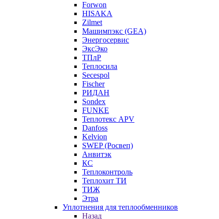
Forwon
HISAKA
Zilmet
Машимпэкс (GEA)
Энергосервис
ЭксЭко
ТПлР
Теплосила
Secespol
Fischer
РИДАН
Sondex
FUNKE
Теплотекс APV
Danfoss
Kelvion
SWEP (Росвеп)
Анвитэк
КС
Теплоконтроль
Теплохит ТИ
ТИЖ
Этра
Уплотнения для теплообменников
Назад