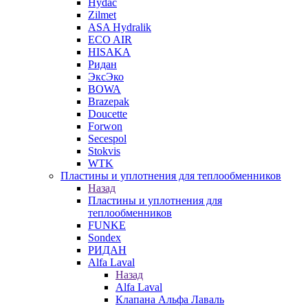
Hydac
Zilmet
ASA Hydralik
ECO AIR
HISAKA
Ридан
ЭксЭко
BOWA
Brazepak
Doucette
Forwon
Secespol
Stokvis
WTK
Пластины и уплотнения для теплообменников
Назад
Пластины и уплотнения для
теплообменников
FUNKE
Sondex
РИДАН
Alfa Laval
Назад
Alfa Laval
Клапана Альфа Лаваль