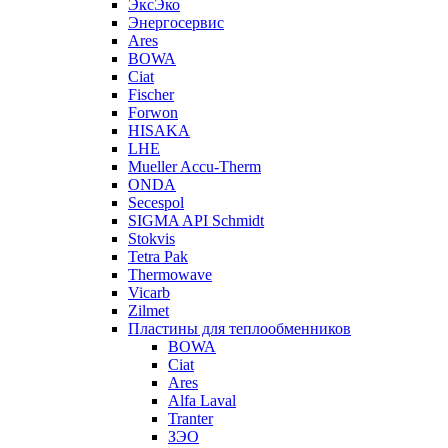
ЭксЭко
Энергосервис
Ares
BOWA
Ciat
Fischer
Forwon
HISAKA
LHE
Mueller Accu-Therm
ONDA
Secespol
SIGMA API Schmidt
Stokvis
Tetra Pak
Thermowave
Vicarb
Zilmet
Пластины для теплообменников
BOWA
Ciat
Ares
Alfa Laval
Tranter
ЗЭО