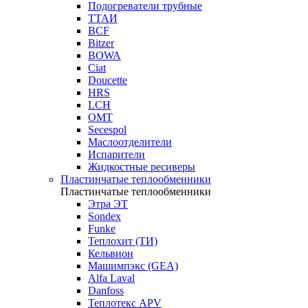
Подогреватели трубные
ТТАИ
BCF
Bitzer
BOWA
Ciat
Doucette
HRS
LCH
OMT
Secespol
Маслоотделители
Испарители
Жидкостные ресиверы
Пластинчатые теплообменники
Пластинчатые теплообменники
Этра ЭТ
Sondex
Funke
Теплохит (ТИ)
Кельвион
Машимпэкс (GEA)
Alfa Laval
Danfoss
Теплотекс APV