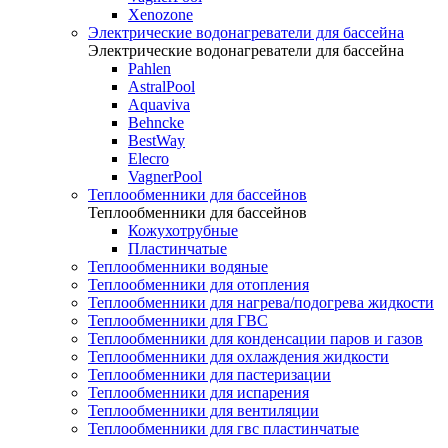
Xenozone
Электрические водонагреватели для бассейна
Электрические водонагреватели для бассейна
Pahlen
AstralPool
Aquaviva
Behncke
BestWay
Elecro
VagnerPool
Теплообменники для бассейнов
Теплообменники для бассейнов
Кожухотрубные
Пластинчатые
Теплообменники водяные
Теплообменники для отопления
Теплообменники для нагрева/подогрева жидкости
Теплообменники для ГВС
Теплообменники для конденсации паров и газов
Теплообменники для охлаждения жидкости
Теплообменники для пастеризации
Теплообменники для испарения
Теплообменники для вентиляции
Теплообменники для гвс пластинчатые