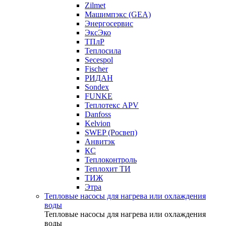
Zilmet
Машимпэкс (GEA)
Энергосервис
ЭксЭко
ТПлР
Теплосила
Secespol
Fischer
РИДАН
Sondex
FUNKE
Теплотекс APV
Danfoss
Kelvion
SWEP (Росвеп)
Анвитэк
КС
Теплоконтроль
Теплохит ТИ
ТИЖ
Этра
Тепловые насосы для нагрева или охлаждения
воды
Тепловые насосы для нагрева или охлаждения
воды