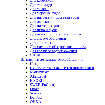
Для котельной
Для металлургии
Для молока
Для морских судов
Для нагрева и подогрева воды
Для охлаждения
Для пастеризации
Для пива и сусла
Для пищевой промышленности
Для систем отопления
Для теплицы
Для химической промышленности
Для горячего водоснабжения
СНВЛ
Пластинчатые паяные теплообменники
Назад
Пластинчатые паяные теплообменники
Машимпэкс
Alfa Laval
KAORI
SWEP (РоСвеп)
Funke
Sondex
Danfoss
ONDA