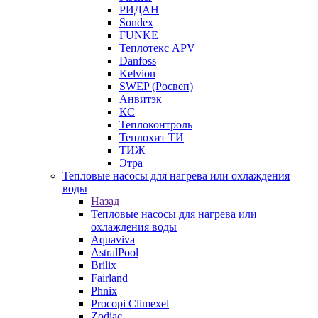
РИДАН
Sondex
FUNKE
Теплотекс APV
Danfoss
Kelvion
SWEP (Росвеп)
Анвитэк
КС
Теплоконтроль
Теплохит ТИ
ТИЖ
Этра
Тепловые насосы для нагрева или охлаждения
воды
Назад
Тепловые насосы для нагрева или
охлаждения воды
Aquaviva
AstralPool
Brilix
Fairland
Phnix
Procopi Climexel
Zodiac