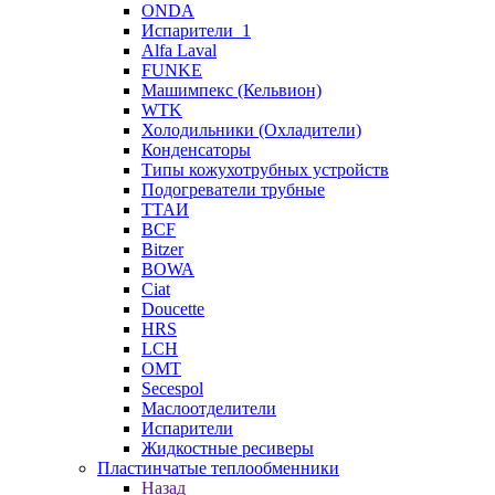
ONDA
Испарители_1
Alfa Laval
FUNKE
Машимпекс (Кельвион)
WTK
Холодильники (Охладители)
Конденсаторы
Типы кожухотрубных устройств
Подогреватели трубные
ТТАИ
BCF
Bitzer
BOWA
Ciat
Doucette
HRS
LCH
OMT
Secespol
Маслоотделители
Испарители
Жидкостные ресиверы
Пластинчатые теплообменники
Назад