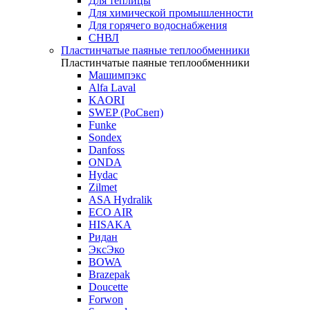
Для теплицы
Для химической промышленности
Для горячего водоснабжения
СНВЛ
Пластинчатые паяные теплообменники
Пластинчатые паяные теплообменники
Машимпэкс
Alfa Laval
KAORI
SWEP (РоСвеп)
Funke
Sondex
Danfoss
ONDA
Hydac
Zilmet
ASA Hydralik
ECO AIR
HISAKA
Ридан
ЭксЭко
BOWA
Brazepak
Doucette
Forwon