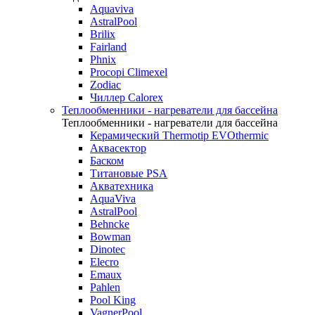
Aquaviva
AstralPool
Brilix
Fairland
Phnix
Procopi Climexel
Zodiac
Чиллер Calorex
Теплообменники - нагреватели для бассейна
Теплообменники - нагреватели для бассейна
Керамический Thermotip EVOthermic
Аквасектор
Баском
Титановые PSA
Акватехника
AquaViva
AstralPool
Behncke
Bowman
Dinotec
Elecro
Emaux
Pahlen
Pool King
VagnerPool