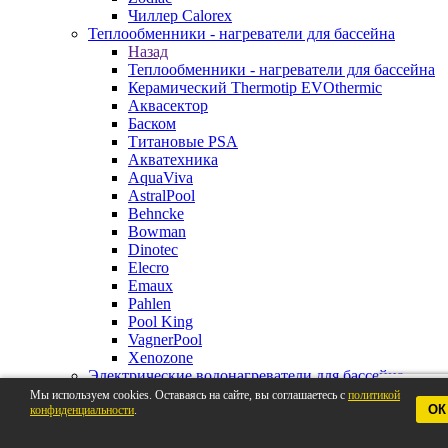
Чиллер Calorex
Теплообменники - нагреватели для бассейна
Назад
Теплообменники - нагреватели для бассейна
Керамический Thermotip EVOthermic
Аквасектор
Баском
Титановые PSA
Акватехника
AquaViva
AstralPool
Behncke
Bowman
Dinotec
Elecro
Emaux
Pahlen
Pool King
VagnerPool
Xenozone
Электрические водонагреватели для бассейна
Назад
Мы используем cookies. Оставаясь на сайте, вы соглашаетесь с
политикой
ОК
конфиденциальности
Электрические водонагреватели для
.
бассейна
Pahlen