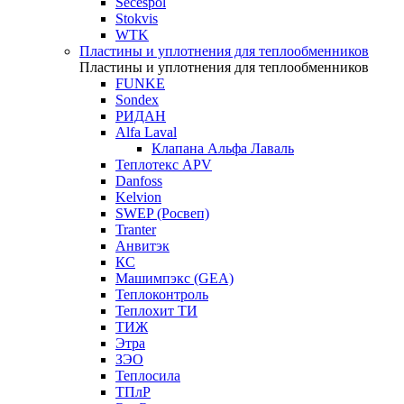
Secespol
Stokvis
WTK
Пластины и уплотнения для теплообменников
Пластины и уплотнения для теплообменников
FUNKE
Sondex
РИДАН
Alfa Laval
Клапана Альфа Лаваль
Теплотекс APV
Danfoss
Kelvion
SWEP (Росвеп)
Tranter
Анвитэк
КС
Машимпэкс (GEA)
Теплоконтроль
Теплохит ТИ
ТИЖ
Этра
ЗЭО
Теплосила
ТПлР