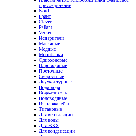
присоединение
Nord
Брант
Clever
Pallant
Verker
Испарители
Масляные
Медные
Моноблоки
Одноходовые
Пароводяные
Проточные
Скоростные
Двухконтурные
Вода-вода
Вода-гликоль
Водоводяные
Из нержавейки
Титановые
Для вентиляции
Для воды
Для ЖКХ
Для конденсации