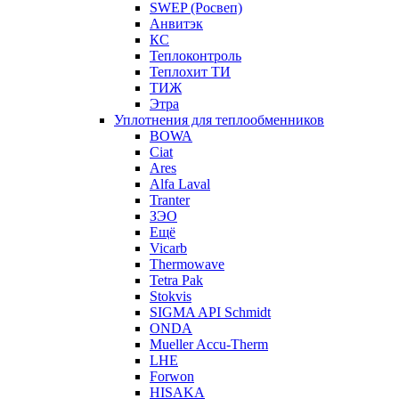
SWEP (Росвеп)
Анвитэк
КС
Теплоконтроль
Теплохит ТИ
ТИЖ
Этра
Уплотнения для теплообменников
BOWA
Ciat
Ares
Alfa Laval
Tranter
ЗЭО
Ещё
Vicarb
Thermowave
Tetra Pak
Stokvis
SIGMA API Schmidt
ONDA
Mueller Accu-Therm
LHE
Forwon
HISAKA