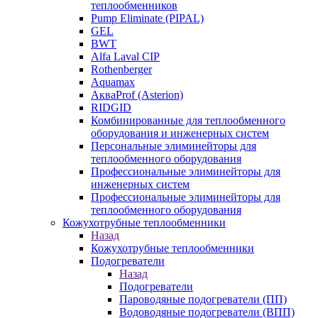
теплообменников
Pump Eliminate (PIPAL)
GEL
BWT
Alfa Laval CIP
Rothenberger
Aquamax
АкваProf (Asterion)
RIDGID
Комбинированные для теплообменного
оборудования и инженерных систем
Персональные элиминейторы для
теплообменного оборудования
Профессиональные элиминейторы для
инженерных систем
Профессиональные элиминейторы для
теплообменного оборудования
Кожухотрубные теплообменники
Назад
Кожухотрубные теплообменники
Подогреватели
Назад
Подогреватели
Пароводяные подогреватели (ПП)
Водоводяные подогреватели (ВПП)