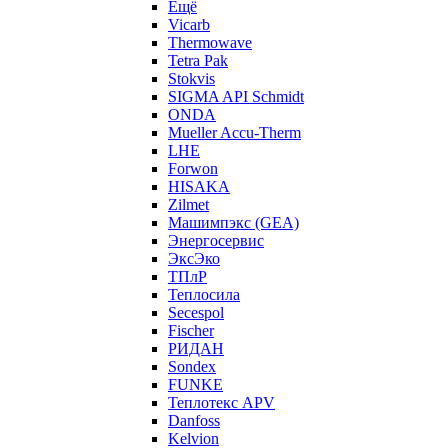
Ещё
Vicarb
Thermowave
Tetra Pak
Stokvis
SIGMA API Schmidt
ONDA
Mueller Accu-Therm
LHE
Forwon
HISAKA
Zilmet
Машимпэкс (GEA)
Энергосервис
ЭксЭко
ТПлР
Теплосила
Secespol
Fischer
РИДАН
Sondex
FUNKE
Теплотекс APV
Danfoss
Kelvion