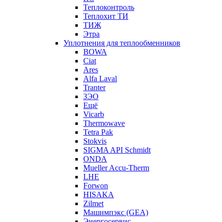
Теплоконтроль
Теплохит ТИ
ТИЖ
Этра
Уплотнения для теплообменников
BOWA
Ciat
Ares
Alfa Laval
Tranter
ЗЭО
Ещё
Vicarb
Thermowave
Tetra Pak
Stokvis
SIGMA API Schmidt
ONDA
Mueller Accu-Therm
LHE
Forwon
HISAKA
Zilmet
Машимпэкс (GEA)
Энергосервис