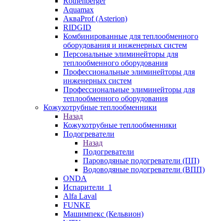
Rothenberger
Aquamax
АкваProf (Asterion)
RIDGID
Комбинированные для теплообменного
оборудования и инженерных систем
Персональные элиминейторы для
теплообменного оборудования
Профессиональные элиминейторы для
инженерных систем
Профессиональные элиминейторы для
теплообменного оборудования
Кожухотрубные теплообменники
Назад
Кожухотрубные теплообменники
Подогреватели
Назад
Подогреватели
Пароводяные подогреватели (ПП)
Водоводяные подогреватели (ВПП)
ONDA
Испарители_1
Alfa Laval
FUNKE
Машимпекс (Кельвион)