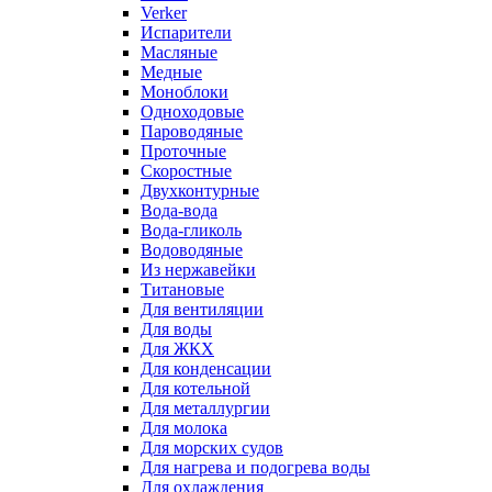
Verker
Испарители
Масляные
Медные
Моноблоки
Одноходовые
Пароводяные
Проточные
Скоростные
Двухконтурные
Вода-вода
Вода-гликоль
Водоводяные
Из нержавейки
Титановые
Для вентиляции
Для воды
Для ЖКХ
Для конденсации
Для котельной
Для металлургии
Для молока
Для морских судов
Для нагрева и подогрева воды
Для охлаждения