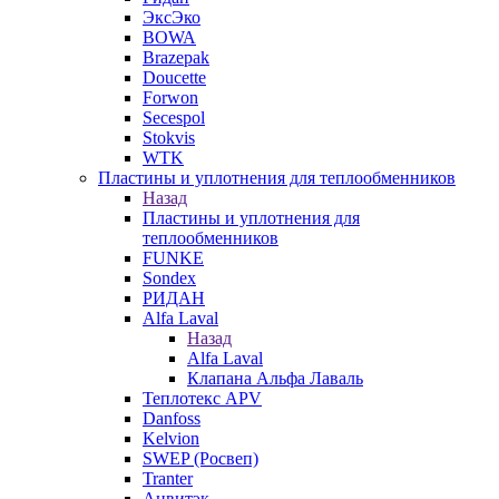
ЭксЭко
BOWA
Brazepak
Doucette
Forwon
Secespol
Stokvis
WTK
Пластины и уплотнения для теплообменников
Назад
Пластины и уплотнения для
теплообменников
FUNKE
Sondex
РИДАН
Alfa Laval
Назад
Alfa Laval
Клапана Альфа Лаваль
Теплотекс APV
Danfoss
Kelvion
SWEP (Росвеп)
Tranter
Анвитэк