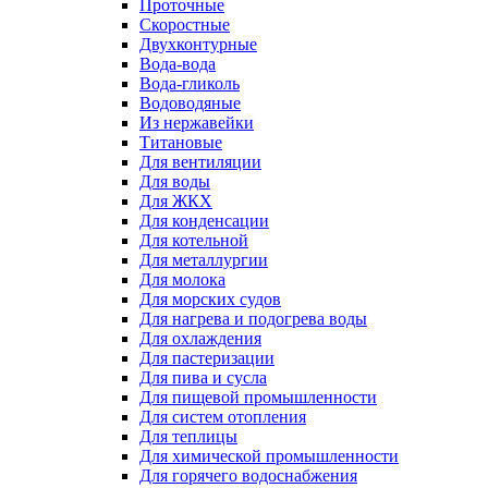
Проточные
Скоростные
Двухконтурные
Вода-вода
Вода-гликоль
Водоводяные
Из нержавейки
Титановые
Для вентиляции
Для воды
Для ЖКХ
Для конденсации
Для котельной
Для металлургии
Для молока
Для морских судов
Для нагрева и подогрева воды
Для охлаждения
Для пастеризации
Для пива и сусла
Для пищевой промышленности
Для систем отопления
Для теплицы
Для химической промышленности
Для горячего водоснабжения