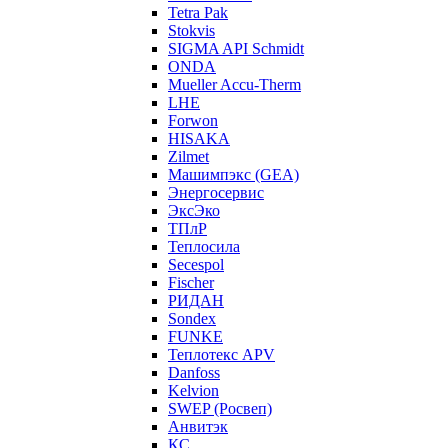
Tetra Pak
Stokvis
SIGMA API Schmidt
ONDA
Mueller Accu-Therm
LHE
Forwon
HISAKA
Zilmet
Машимпэкс (GEA)
Энергосервис
ЭксЭко
ТПлР
Теплосила
Secespol
Fischer
РИДАН
Sondex
FUNKE
Теплотекс APV
Danfoss
Kelvion
SWEP (Росвеп)
Анвитэк
КС