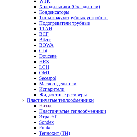
WTK
Холодильники (Охладители)
Конденсаторы
Типы кожухотрубных устройств
Подогреватели трубные
ТТАИ
BCF
Bitzer
BOWA
Ciat
Doucette
HRS
LCH
OMT
Secespol
Маслоотделители
Испарители
Жидкостные ресиверы
Пластинчатые теплообменники
Назад
Пластинчатые теплообменники
Этра ЭТ
Sondex
Funke
Теплохит (ТИ)