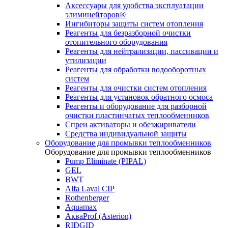
Аксессуары для удобства эксплуатации
элиминейторов®
Ингибиторы защиты систем отопления
Реагенты для безразборной очистки
отопительного оборудования
Реагенты для нейтрализации, пассивации и
утилизации
Реагенты для обработки водооборотных
систем
Реагенты для очистки систем отопления
Реагенты для установок обратного осмоса
Реагенты и оборудование для разборной
очистки пластинчатых теплообменников
Спреи активаторы и обезжириватели
Средства индивидуальной защиты
Оборудование для промывки теплообменников
Оборудование для промывки теплообменников
Pump Eliminate (PIPAL)
GEL
BWT
Alfa Laval CIP
Rothenberger
Aquamax
АкваProf (Asterion)
RIDGID