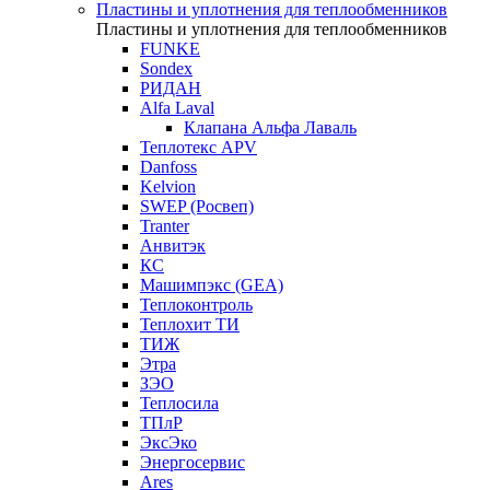
Пластины и уплотнения для теплообменников
Пластины и уплотнения для теплообменников
FUNKE
Sondex
РИДАН
Alfa Laval
Клапана Альфа Лаваль
Теплотекс APV
Danfoss
Kelvion
SWEP (Росвеп)
Tranter
Анвитэк
КС
Машимпэкс (GEA)
Теплоконтроль
Теплохит ТИ
ТИЖ
Этра
ЗЭО
Теплосила
ТПлР
ЭксЭко
Энергосервис
Ares