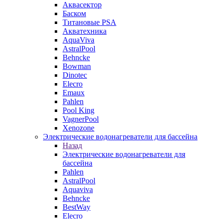
Аквасектор
Баском
Титановые PSA
Акватехника
AquaViva
AstralPool
Behncke
Bowman
Dinotec
Elecro
Emaux
Pahlen
Pool King
VagnerPool
Xenozone
Электрические водонагреватели для бассейна
Назад
Электрические водонагреватели для
бассейна
Pahlen
AstralPool
Aquaviva
Behncke
BestWay
Elecro