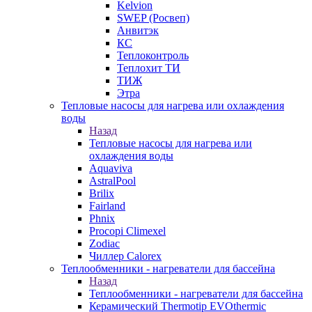
Kelvion
SWEP (Росвеп)
Анвитэк
КС
Теплоконтроль
Теплохит ТИ
ТИЖ
Этра
Тепловые насосы для нагрева или охлаждения
воды
Назад
Тепловые насосы для нагрева или
охлаждения воды
Aquaviva
AstralPool
Brilix
Fairland
Phnix
Procopi Climexel
Zodiac
Чиллер Calorex
Теплообменники - нагреватели для бассейна
Назад
Теплообменники - нагреватели для бассейна
Керамический Thermotip EVOthermic