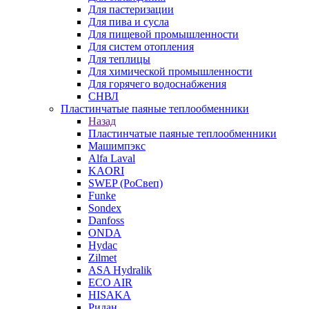
Для пастеризации
Для пива и сусла
Для пищевой промышленности
Для систем отопления
Для теплицы
Для химической промышленности
Для горячего водоснабжения
СНВЛ
Пластинчатые паяные теплообменники
Назад
Пластинчатые паяные теплообменники
Машимпэкс
Alfa Laval
KAORI
SWEP (РоСвеп)
Funke
Sondex
Danfoss
ONDA
Hydac
Zilmet
ASA Hydralik
ECO AIR
HISAKA
Ридан