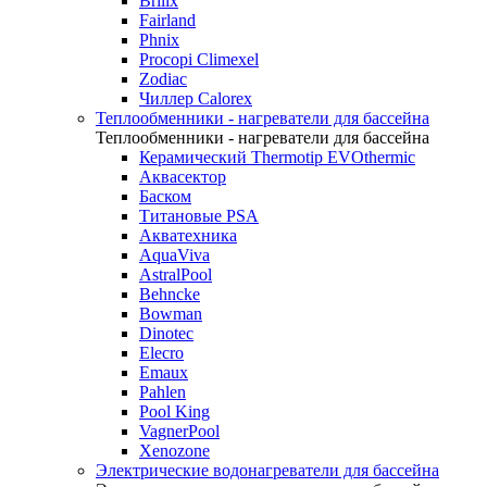
Brilix
Fairland
Phnix
Procopi Climexel
Zodiac
Чиллер Calorex
Теплообменники - нагреватели для бассейна
Теплообменники - нагреватели для бассейна
Керамический Thermotip EVOthermic
Аквасектор
Баском
Титановые PSA
Акватехника
AquaViva
AstralPool
Behncke
Bowman
Dinotec
Elecro
Emaux
Pahlen
Pool King
VagnerPool
Xenozone
Электрические водонагреватели для бассейна