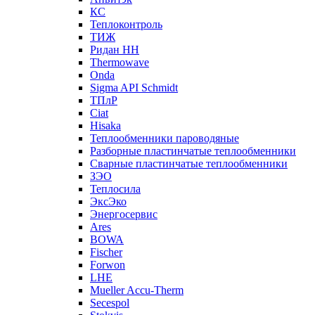
КС
Теплоконтроль
ТИЖ
Ридан НН
Thermowave
Onda
Sigma API Schmidt
ТПлР
Ciat
Hisaka
Теплообменники пароводяные
Разборные пластинчатые теплообменники
Сварные пластинчатые теплообменники
ЗЭО
Теплосила
ЭксЭко
Энергосервис
Ares
BOWA
Fischer
Forwon
LHE
Mueller Accu-Therm
Secespol