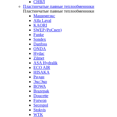
СНВЛ
Пластинчатые паяные теплообменники
Пластинчатые паяные теплообменники
Машимпэкс
Alfa Laval
KAORI
SWEP (РоСвеп)
Funke
Sondex
Danfoss
ONDA
Hydac
Zilmet
ASA Hydralik
ECO AIR
HISAKA
Ридан
ЭксЭко
BOWA
Brazepak
Doucette
Forwon
Secespol
Stokvis
WTK