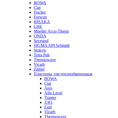
BOWA
Ciat
Fischer
Forwon
HISAKA
LHE
Mueller Accu-Therm
ONDA
Secespol
SIGMA API Schmidt
Stokvis
Tetra Pak
Thermowave
Vicarb
Zilmet
Пластины для теплообменников
BOWA
Ciat
Ares
Alfa Laval
Tranter
ЗЭО
Ещё
Vicarb
Thermowave