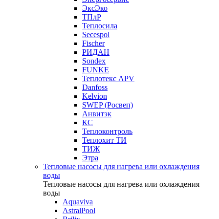
ЭксЭко
ТПлР
Теплосила
Secespol
Fischer
РИДАН
Sondex
FUNKE
Теплотекс APV
Danfoss
Kelvion
SWEP (Росвеп)
Анвитэк
КС
Теплоконтроль
Теплохит ТИ
ТИЖ
Этра
Тепловые насосы для нагрева или охлаждения
воды
Тепловые насосы для нагрева или охлаждения
воды
Aquaviva
AstralPool