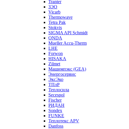
Tranter
ЗЭО
Vicarb
Thermowave
Tetra Pak
Stokvis
SIGMA API Schmidt
ONDA
Mueller Accu-Therm
LHE
Forwon
HISAKA
Zilmet
Машимпэкс (GEA)
Энергосервис
ЭксЭко
ТПлР
Теплосила
Secespol
Fischer
РИДАН
Sondex
FUNKE
Теплотекс APV
Danfoss