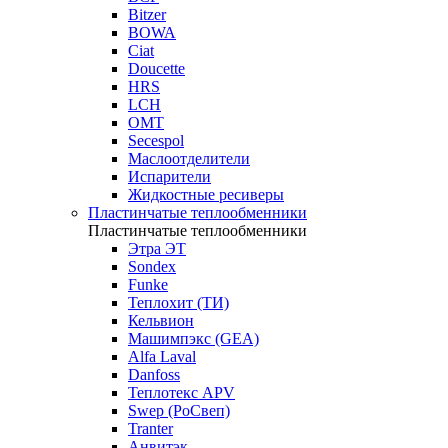
Bitzer
BOWA
Ciat
Doucette
HRS
LCH
OMT
Secespol
Маслоотделители
Испарители
Жидкостные ресиверы
Пластинчатые теплообменники
Пластинчатые теплообменники
Этра ЭТ
Sondex
Funke
Теплохит (ТИ)
Кельвион
Машимпэкс (GEA)
Alfa Laval
Danfoss
Теплотекс APV
Swep (РоСвеп)
Tranter
Анвитэк