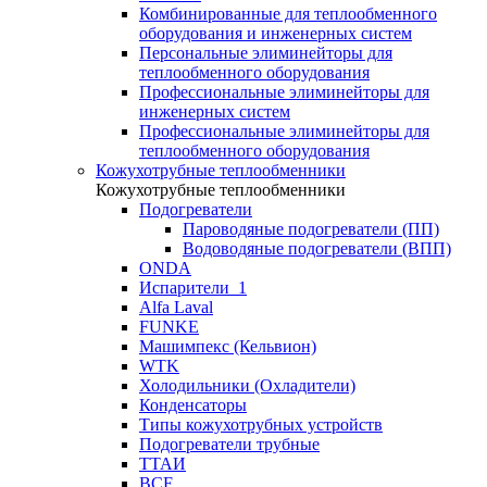
Комбинированные для теплообменного
оборудования и инженерных систем
Персональные элиминейторы для
теплообменного оборудования
Профессиональные элиминейторы для
инженерных систем
Профессиональные элиминейторы для
теплообменного оборудования
Кожухотрубные теплообменники
Кожухотрубные теплообменники
Подогреватели
Пароводяные подогреватели (ПП)
Водоводяные подогреватели (ВПП)
ONDA
Испарители_1
Alfa Laval
FUNKE
Машимпекс (Кельвион)
WTK
Холодильники (Охладители)
Конденсаторы
Типы кожухотрубных устройств
Подогреватели трубные
ТТАИ
BCF