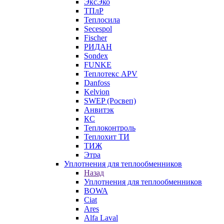
ЭксЭко
ТПлР
Теплосила
Secespol
Fischer
РИДАН
Sondex
FUNKE
Теплотекс APV
Danfoss
Kelvion
SWEP (Росвеп)
Анвитэк
КС
Теплоконтроль
Теплохит ТИ
ТИЖ
Этра
Уплотнения для теплообменников
Назад
Уплотнения для теплообменников
BOWA
Ciat
Ares
Alfa Laval