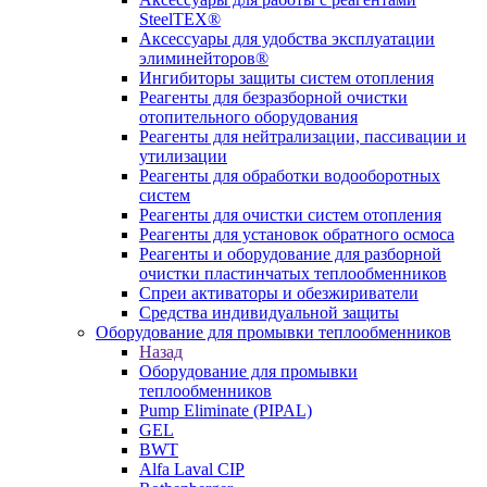
SteelTEX®
Аксессуары для удобства эксплуатации
элиминейторов®
Ингибиторы защиты систем отопления
Реагенты для безразборной очистки
отопительного оборудования
Реагенты для нейтрализации, пассивации и
утилизации
Реагенты для обработки водооборотных
систем
Реагенты для очистки систем отопления
Реагенты для установок обратного осмоса
Реагенты и оборудование для разборной
очистки пластинчатых теплообменников
Спреи активаторы и обезжириватели
Средства индивидуальной защиты
Оборудование для промывки теплообменников
Назад
Оборудование для промывки
теплообменников
Pump Eliminate (PIPAL)
GEL
BWT
Alfa Laval CIP