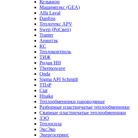
Кельвион
Машимпэкс (GEA)
Alfa Laval
Danfoss
Теплотекс APV
Swep (РоСвеп)
Tranter
Анвитэк
КС
Теплоконтроль
ТИЖ
Ридан НН
Thermowave
Onda
Sigma API Schmidt
ТПлР
Ciat
Hisaka
Теплообменники пароводяные
Разборные пластинчатые теплообменники
Сварные пластинчатые теплообменники
ЗЭО
Теплосила
ЭксЭко
Энергосервис