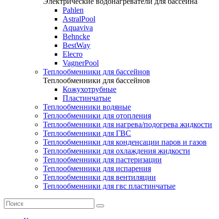
Электрические водонагреватели для бассейна
Pahlen
AstralPool
Aquaviva
Behncke
BestWay
Elecro
VagnerPool
Теплообменники для бассейнов
Теплообменники для бассейнов
Кожухотрубные
Пластинчатые
Теплообменники водяные
Теплообменники для отопления
Теплообменники для нагрева/подогрева жидкости
Теплообменники для ГВС
Теплообменники для конденсации паров и газов
Теплообменники для охлаждения жидкости
Теплообменники для пастеризации
Теплообменники для испарения
Теплообменники для вентиляции
Теплообменники для гвс пластинчатые