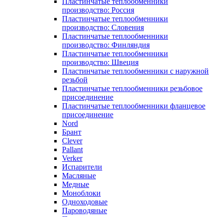
Пластинчатые теплообменники
производство: Россия
Пластинчатые теплообменники
производство: Словения
Пластинчатые теплообменники
производство: Финляндия
Пластинчатые теплообменники
производство: Швеция
Пластинчатые теплообменники с наружной
резьбой
Пластинчатые теплообменники резьбовое
присоединение
Пластинчатые теплообменники фланцевое
присоединение
Nord
Брант
Clever
Pallant
Verker
Испарители
Масляные
Медные
Моноблоки
Одноходовые
Пароводяные