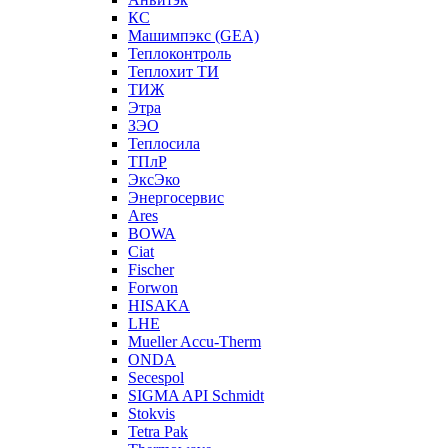
КС
Машимпэкс (GEA)
Теплоконтроль
Теплохит ТИ
ТИЖ
Этра
ЗЭО
Теплосила
ТПлР
ЭксЭко
Энергосервис
Ares
BOWA
Ciat
Fischer
Forwon
HISAKA
LHE
Mueller Accu-Therm
ONDA
Secespol
SIGMA API Schmidt
Stokvis
Tetra Pak