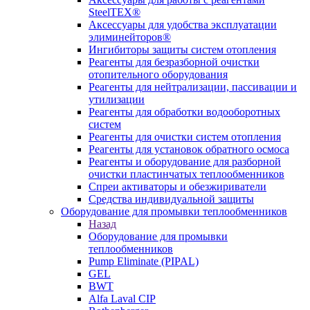
SteelTEX®
Аксессуары для удобства эксплуатации
элиминейторов®
Ингибиторы защиты систем отопления
Реагенты для безразборной очистки
отопительного оборудования
Реагенты для нейтрализации, пассивации и
утилизации
Реагенты для обработки водооборотных
систем
Реагенты для очистки систем отопления
Реагенты для установок обратного осмоса
Реагенты и оборудование для разборной
очистки пластинчатых теплообменников
Спреи активаторы и обезжириватели
Средства индивидуальной защиты
Оборудование для промывки теплообменников
Назад
Оборудование для промывки
теплообменников
Pump Eliminate (PIPAL)
GEL
BWT
Alfa Laval CIP