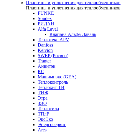
Пластины и уплотнения для теплообменников
Пластины и уплотнения для теплообменников
FUNKE
Sondex
РИДАН
Alfa Laval
Клапана Альфа Лаваль
Теплотекс APV
Danfoss
Kelvion
SWEP (Росвеп)
Tranter
Анвитэк
КС
Машимпэкс (GEA)
Теплоконтроль
Теплохит ТИ
ТИЖ
Этра
ЗЭО
Теплосила
ТПлР
ЭксЭко
Энергосервис
Ares