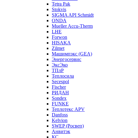
Tetra Pak
Stokvis
SIGMA API Schmidt
ONDA
Mueller Accu-Therm
LHE
Forwon
HISAKA
Zilmet
Машимпэкс (GEA)
Энергосервис
ЭксЭко
ТПлР
Теплосила
Secespol
Fischer
РИДАН
Sondex
FUNKE
Теплотекс APV
Danfoss
Kelvion
SWEP (Росвеп)
Анвитэк
КС