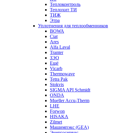
Теплоконтроль
Теплохит ТИ
ТИЖ
Этра
Уплотнения для теплообменников
BOWA
Ciat
Ares
Alfa Laval
Tranter
ЗЭО
Ещё
Vicarb
Thermowave
Tetra Pak
Stokvis
SIGMA API Schmidt
ONDA
Mueller Accu-Therm
LHE
Forwon
HISAKA
Zilmet
Машимпэкс (GEA)
Энергосервис