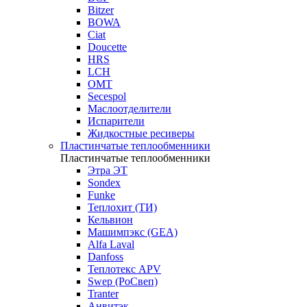
Bitzer
BOWA
Ciat
Doucette
HRS
LCH
OMT
Secespol
Маслоотделители
Испарители
Жидкостные ресиверы
Пластинчатые теплообменники
Пластинчатые теплообменники
Этра ЭТ
Sondex
Funke
Теплохит (ТИ)
Кельвион
Машимпэкс (GEA)
Alfa Laval
Danfoss
Теплотекс APV
Swep (РоСвеп)
Tranter
Анвитэк