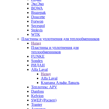
ЭксЭко
BOWA
Brazepak
Doucette
Forwon
Secespol
Stokvis
WTK
Пластины и уплотнения для теплообменников
Назад
Пластины и уплотнения для
теплообменников
FUNKE
Sondex
РИДАН
Alfa Laval
Назад
Alfa Laval
Клапана Альфа Лаваль
Теплотекс APV
Danfoss
Kelvion
SWEP (Росвеп)
Tranter
Анвитэк