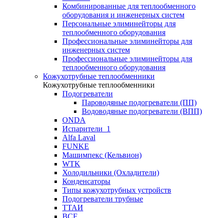
Комбинированные для теплообменного
оборудования и инженерных систем
Персональные элиминейторы для
теплообменного оборудования
Профессиональные элиминейторы для
инженерных систем
Профессиональные элиминейторы для
теплообменного оборудования
Кожухотрубные теплообменники
Кожухотрубные теплообменники
Подогреватели
Пароводяные подогреватели (ПП)
Водоводяные подогреватели (ВПП)
ONDA
Испарители_1
Alfa Laval
FUNKE
Машимпекс (Кельвион)
WTK
Холодильники (Охладители)
Конденсаторы
Типы кожухотрубных устройств
Подогреватели трубные
ТТАИ
BCF