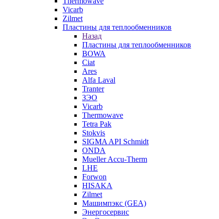
Thermowave
Vicarb
Zilmet
Пластины для теплообменников
Назад
Пластины для теплообменников
BOWA
Ciat
Ares
Alfa Laval
Tranter
ЗЭО
Vicarb
Thermowave
Tetra Pak
Stokvis
SIGMA API Schmidt
ONDA
Mueller Accu-Therm
LHE
Forwon
HISAKA
Zilmet
Машимпэкс (GEA)
Энергосервис