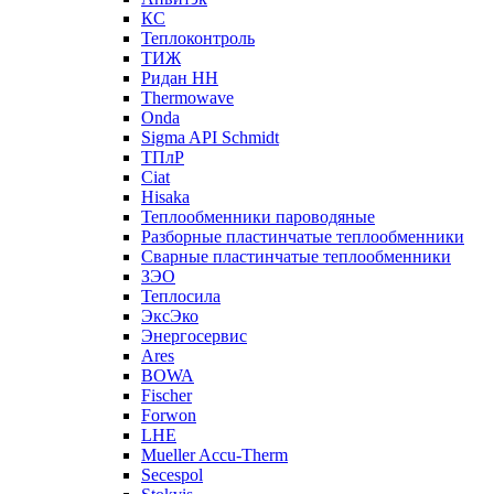
КС
Теплоконтроль
ТИЖ
Ридан НН
Thermowave
Onda
Sigma API Schmidt
ТПлР
Ciat
Hisaka
Теплообменники пароводяные
Разборные пластинчатые теплообменники
Сварные пластинчатые теплообменники
ЗЭО
Теплосила
ЭксЭко
Энергосервис
Ares
BOWA
Fischer
Forwon
LHE
Mueller Accu-Therm
Secespol