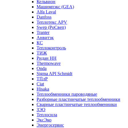
Кельвион
Машимпэкс (GEA)
Alfa Laval
Danfoss
Теплотекс APV
Swep (РоСвеп)
Tranter
Анвитэк
КС
Теплоконтроль
ТИЖ
Ридан НН
Thermowave
Onda
Sigma API Schmidt
ТПлР
Ciat
Hisaka
Теплообменники пароводяные
Разборные пластинчатые теплообменники
Сварные пластинчатые теплообменники
ЗЭО
Теплосила
ЭксЭко
Энергосервис