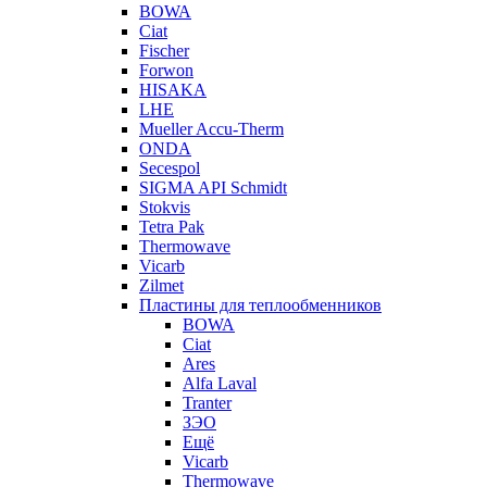
BOWA
Ciat
Fischer
Forwon
HISAKA
LHE
Mueller Accu-Therm
ONDA
Secespol
SIGMA API Schmidt
Stokvis
Tetra Pak
Thermowave
Vicarb
Zilmet
Пластины для теплообменников
BOWA
Ciat
Ares
Alfa Laval
Tranter
ЗЭО
Ещё
Vicarb
Thermowave