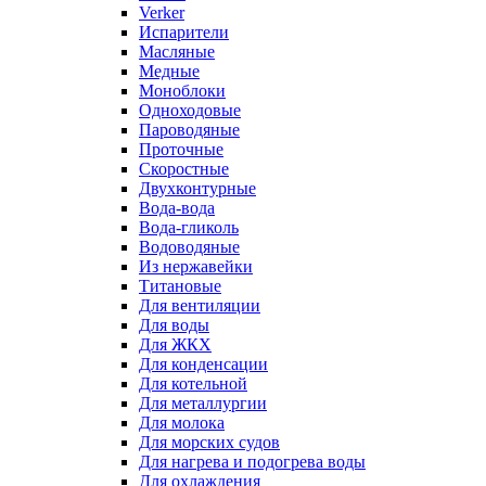
Verker
Испарители
Масляные
Медные
Моноблоки
Одноходовые
Пароводяные
Проточные
Скоростные
Двухконтурные
Вода-вода
Вода-гликоль
Водоводяные
Из нержавейки
Титановые
Для вентиляции
Для воды
Для ЖКХ
Для конденсации
Для котельной
Для металлургии
Для молока
Для морских судов
Для нагрева и подогрева воды
Для охлаждения