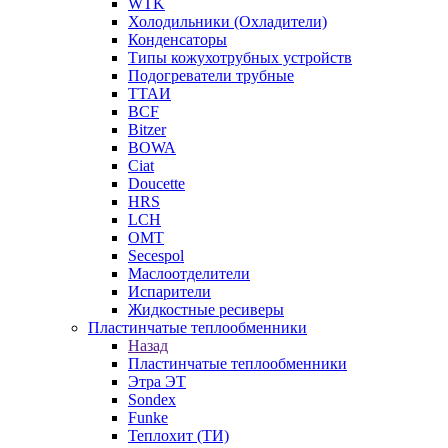
WTK
Холодильники (Охладители)
Конденсаторы
Типы кожухотрубных устройств
Подогреватели трубные
ТТАИ
BCF
Bitzer
BOWA
Ciat
Doucette
HRS
LCH
OMT
Secespol
Маслоотделители
Испарители
Жидкостные ресиверы
Пластинчатые теплообменники
Назад
Пластинчатые теплообменники
Этра ЭТ
Sondex
Funke
Теплохит (ТИ)