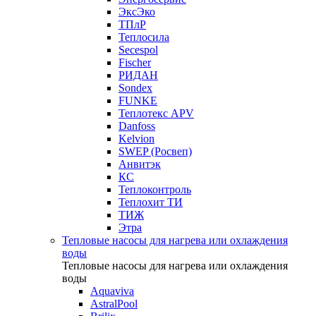
ЭксЭко
ТПлР
Теплосила
Secespol
Fischer
РИДАН
Sondex
FUNKE
Теплотекс APV
Danfoss
Kelvion
SWEP (Росвеп)
Анвитэк
КС
Теплоконтроль
Теплохит ТИ
ТИЖ
Этра
Тепловые насосы для нагрева или охлаждения
воды
Тепловые насосы для нагрева или охлаждения
воды
Aquaviva
AstralPool