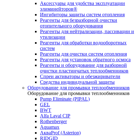
Аксессуары для удобства эксплуатации
элиминейторов®
Ингибиторы защиты систем отопления
Реагенты для безразборной очистки
отопительного оборудования
Реагенты для нейтрализации, пассивации и
утилизации
Реагенты для обработки водооборотных
систем
Реагенты для очистки систем отопления
Реагенты для установок обратного осмоса
Реагенты и оборудование для разборной
очистки пластинчатых теплообменников
Спреи активаторы и обезжириватели
Средства индивидуальной защиты
Оборудование для промывки теплообменников
Оборудование для промывки теплообменников
Pump Eliminate (PIPAL)
GEL
BWT
Alfa Laval CIP
Rothenberger
Aquamax
АкваProf (Asterion)
RIDGID