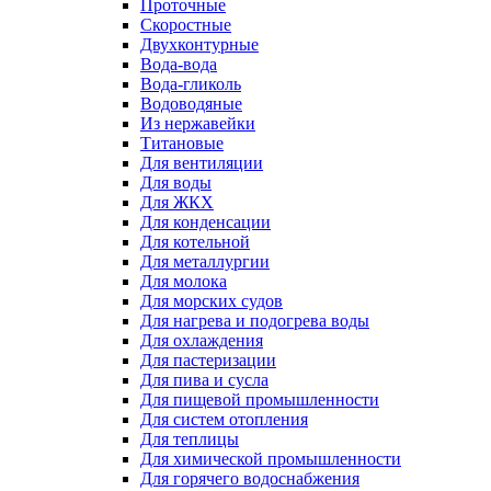
Проточные
Скоростные
Двухконтурные
Вода-вода
Вода-гликоль
Водоводяные
Из нержавейки
Титановые
Для вентиляции
Для воды
Для ЖКХ
Для конденсации
Для котельной
Для металлургии
Для молока
Для морских судов
Для нагрева и подогрева воды
Для охлаждения
Для пастеризации
Для пива и сусла
Для пищевой промышленности
Для систем отопления
Для теплицы
Для химической промышленности
Для горячего водоснабжения