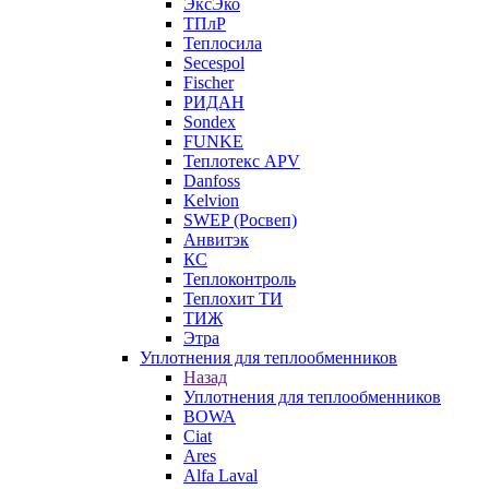
ЭксЭко
ТПлР
Теплосила
Secespol
Fischer
РИДАН
Sondex
FUNKE
Теплотекс APV
Danfoss
Kelvion
SWEP (Росвеп)
Анвитэк
КС
Теплоконтроль
Теплохит ТИ
ТИЖ
Этра
Уплотнения для теплообменников
Назад
Уплотнения для теплообменников
BOWA
Ciat
Ares
Alfa Laval