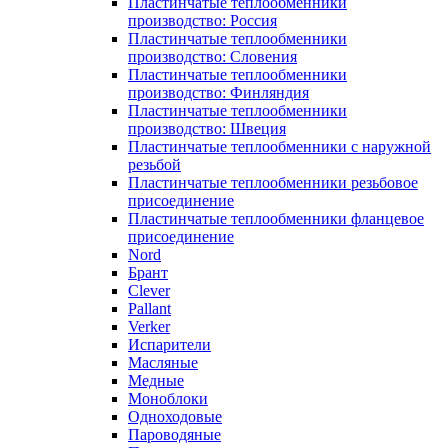
Пластинчатые теплообменники
производство: Россия
Пластинчатые теплообменники
производство: Словения
Пластинчатые теплообменники
производство: Финляндия
Пластинчатые теплообменники
производство: Швеция
Пластинчатые теплообменники с наружной
резьбой
Пластинчатые теплообменники резьбовое
присоединение
Пластинчатые теплообменники фланцевое
присоединение
Nord
Брант
Clever
Pallant
Verker
Испарители
Масляные
Медные
Моноблоки
Одноходовые
Пароводяные