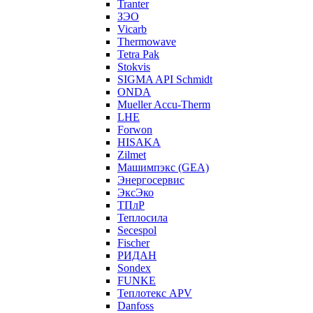
Tranter
ЗЭО
Vicarb
Thermowave
Tetra Pak
Stokvis
SIGMA API Schmidt
ONDA
Mueller Accu-Therm
LHE
Forwon
HISAKA
Zilmet
Машимпэкс (GEA)
Энергосервис
ЭксЭко
ТПлР
Теплосила
Secespol
Fischer
РИДАН
Sondex
FUNKE
Теплотекс APV
Danfoss