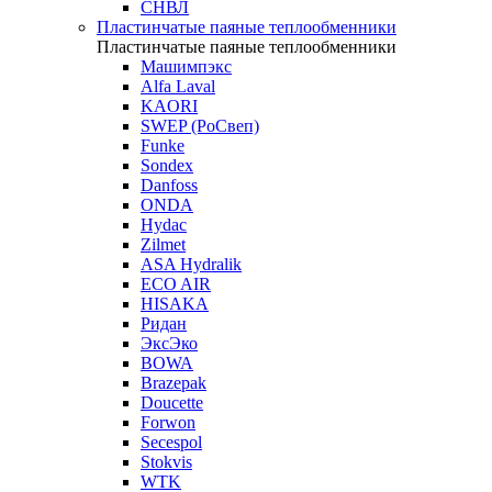
СНВЛ
Пластинчатые паяные теплообменники
Пластинчатые паяные теплообменники
Машимпэкс
Alfa Laval
KAORI
SWEP (РоСвеп)
Funke
Sondex
Danfoss
ONDA
Hydac
Zilmet
ASA Hydralik
ECO AIR
HISAKA
Ридан
ЭксЭко
BOWA
Brazepak
Doucette
Forwon
Secespol
Stokvis
WTK