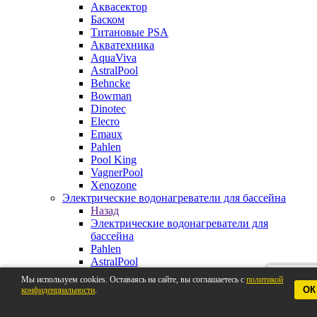
Аквасектор
Баском
Титановые PSA
Акватехника
AquaViva
AstralPool
Behncke
Bowman
Dinotec
Elecro
Emaux
Pahlen
Pool King
VagnerPool
Xenozone
Электрические водонагреватели для бассейна
Назад
Электрические водонагреватели для
бассейна
Pahlen
AstralPool
Aquaviva
Мы используем cookies. Оставаясь на сайте, вы соглашаетесь с
политикой
Behncke
ОК
конфиденциальности
.
BestWay
Elecro