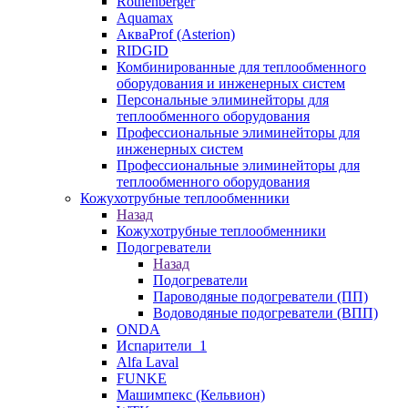
Rothenberger
Aquamax
АкваProf (Asterion)
RIDGID
Комбинированные для теплообменного
оборудования и инженерных систем
Персональные элиминейторы для
теплообменного оборудования
Профессиональные элиминейторы для
инженерных систем
Профессиональные элиминейторы для
теплообменного оборудования
Кожухотрубные теплообменники
Назад
Кожухотрубные теплообменники
Подогреватели
Назад
Подогреватели
Пароводяные подогреватели (ПП)
Водоводяные подогреватели (ВПП)
ONDA
Испарители_1
Alfa Laval
FUNKE
Машимпекс (Кельвион)