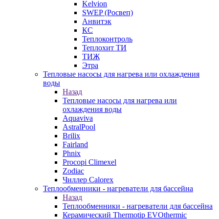
Kelvion
SWEP (Росвеп)
Анвитэк
КС
Теплоконтроль
Теплохит ТИ
ТИЖ
Этра
Тепловые насосы для нагрева или охлаждения
воды
Назад
Тепловые насосы для нагрева или
охлаждения воды
Aquaviva
AstralPool
Brilix
Fairland
Phnix
Procopi Climexel
Zodiac
Чиллер Calorex
Теплообменники - нагреватели для бассейна
Назад
Теплообменники - нагреватели для бассейна
Керамический Thermotip EVOthermic