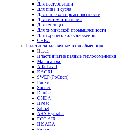
Для пастеризации
Для пива и сусла
Для пищевой промышленности
Для систем отопления
Для теплицы
Для химической промышленности
Для горячего водоснабжения
СНВЛ
Пластинчатые паяные теплообменники
Назад
Пластинчатые паяные теплообменники
Машимпэкс
Alfa Laval
KAORI
SWEP (РоСвеп)
Funke
Sondex
Danfoss
ONDA
Hydac
Zilmet
ASA Hydralik
ECO AIR
HISAKA
Ридан