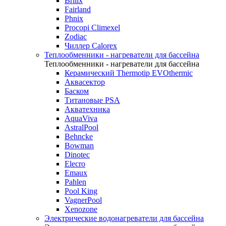
Brilix
Fairland
Phnix
Procopi Climexel
Zodiac
Чиллер Calorex
Теплообменники - нагреватели для бассейна
Теплообменники - нагреватели для бассейна
Керамический Thermotip EVOthermic
Аквасектор
Баском
Титановые PSA
Акватехника
AquaViva
AstralPool
Behncke
Bowman
Dinotec
Elecro
Emaux
Pahlen
Pool King
VagnerPool
Xenozone
Электрические водонагреватели для бассейна