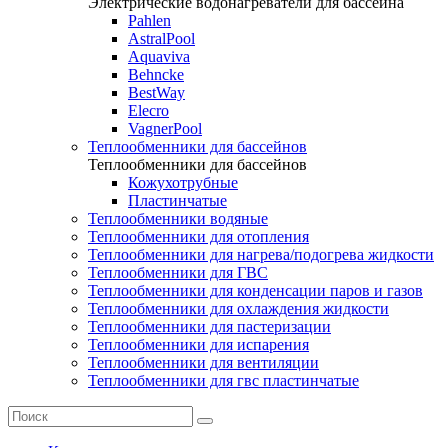
Электрические водонагреватели для бассейна
Pahlen
AstralPool
Aquaviva
Behncke
BestWay
Elecro
VagnerPool
Теплообменники для бассейнов
Теплообменники для бассейнов
Кожухотрубные
Пластинчатые
Теплообменники водяные
Теплообменники для отопления
Теплообменники для нагрева/подогрева жидкости
Теплообменники для ГВС
Теплообменники для конденсации паров и газов
Теплообменники для охлаждения жидкости
Теплообменники для пастеризации
Теплообменники для испарения
Теплообменники для вентиляции
Теплообменники для гвс пластинчатые