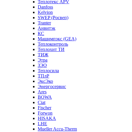
Теплотекс APV
Danfoss
Kelvion
SWEP (Росвеп)
Tranter
Анвитэк
КС
Машимпэкс (GEA)
Теплоконтроль
Теплохит ТИ
ТИЖ
Этра
ЗЭО
Теплосила
ТПлР
ЭксЭко
Энергосервис
Ares
BOWA
Ciat
Fischer
Forwon
HISAKA
LHE
Mueller Accu-Therm