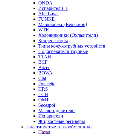
ONDA
Испарители_1
Alfa Laval
FUNKE
Машимпекс (Кельвион)
WTK
Холодильники (Охладители)
Конденсаторы
Типы кожухотрубных устройств
Подогреватели трубные
ТТАИ
BCF
Bitzer
BOWA
Ciat
Doucette
HRS
LCH
OMT
Secespol
Маслоотделители
Испарители
Жидкостные ресиверы
Пластинчатые теплообменники
Назад