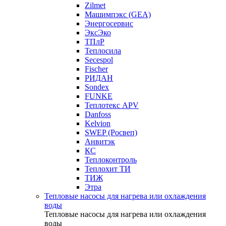
Zilmet
Машимпэкс (GEA)
Энергосервис
ЭксЭко
ТПлР
Теплосила
Secespol
Fischer
РИДАН
Sondex
FUNKE
Теплотекс APV
Danfoss
Kelvion
SWEP (Росвеп)
Анвитэк
КС
Теплоконтроль
Теплохит ТИ
ТИЖ
Этра
Тепловые насосы для нагрева или охлаждения
воды
Тепловые насосы для нагрева или охлаждения
воды