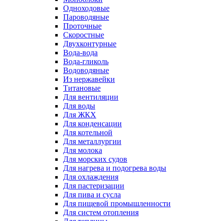
Одноходовые
Пароводяные
Проточные
Скоростные
Двухконтурные
Вода-вода
Вода-гликоль
Водоводяные
Из нержавейки
Титановые
Для вентиляции
Для воды
Для ЖКХ
Для конденсации
Для котельной
Для металлургии
Для молока
Для морских судов
Для нагрева и подогрева воды
Для охлаждения
Для пастеризации
Для пива и сусла
Для пищевой промышленности
Для систем отопления