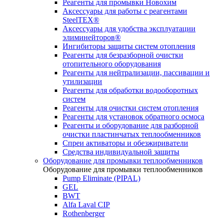
Реагенты для промывки Новохим
Аксессуары для работы с реагентами
SteelTEX®
Аксессуары для удобства эксплуатации
элиминейторов®
Ингибиторы защиты систем отопления
Реагенты для безразборной очистки
отопительного оборудования
Реагенты для нейтрализации, пассивации и
утилизации
Реагенты для обработки водооборотных
систем
Реагенты для очистки систем отопления
Реагенты для установок обратного осмоса
Реагенты и оборудование для разборной
очистки пластинчатых теплообменников
Спреи активаторы и обезжириватели
Средства индивидуальной защиты
Оборудование для промывки теплообменников
Оборудование для промывки теплообменников
Pump Eliminate (PIPAL)
GEL
BWT
Alfa Laval CIP
Rothenberger