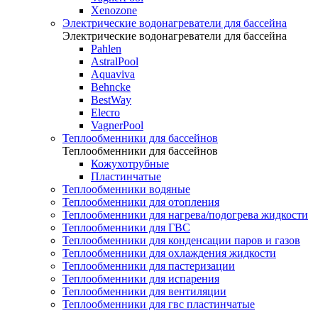
Xenozone
Электрические водонагреватели для бассейна
Электрические водонагреватели для бассейна
Pahlen
AstralPool
Aquaviva
Behncke
BestWay
Elecro
VagnerPool
Теплообменники для бассейнов
Теплообменники для бассейнов
Кожухотрубные
Пластинчатые
Теплообменники водяные
Теплообменники для отопления
Теплообменники для нагрева/подогрева жидкости
Теплообменники для ГВС
Теплообменники для конденсации паров и газов
Теплообменники для охлаждения жидкости
Теплообменники для пастеризации
Теплообменники для испарения
Теплообменники для вентиляции
Теплообменники для гвс пластинчатые