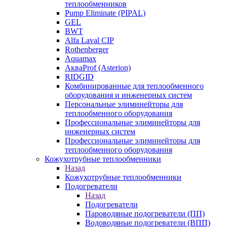
теплообменников
Pump Eliminate (PIPAL)
GEL
BWT
Alfa Laval CIP
Rothenberger
Aquamax
АкваProf (Asterion)
RIDGID
Комбинированные для теплообменного
оборудования и инженерных систем
Персональные элиминейторы для
теплообменного оборудования
Профессиональные элиминейторы для
инженерных систем
Профессиональные элиминейторы для
теплообменного оборудования
Кожухотрубные теплообменники
Назад
Кожухотрубные теплообменники
Подогреватели
Назад
Подогреватели
Пароводяные подогреватели (ПП)
Водоводяные подогреватели (ВПП)