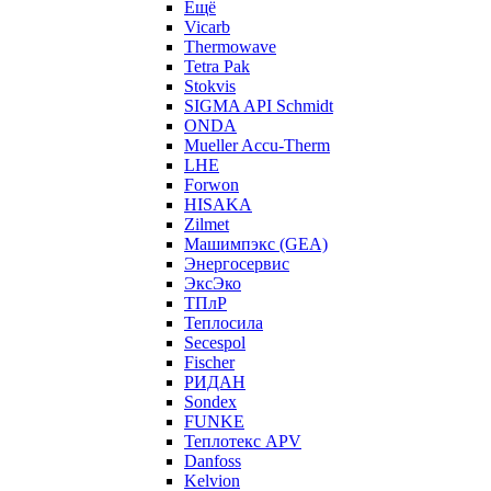
Ещё
Vicarb
Thermowave
Tetra Pak
Stokvis
SIGMA API Schmidt
ONDA
Mueller Accu-Therm
LHE
Forwon
HISAKA
Zilmet
Машимпэкс (GEA)
Энергосервис
ЭксЭко
ТПлР
Теплосила
Secespol
Fischer
РИДАН
Sondex
FUNKE
Теплотекс APV
Danfoss
Kelvion