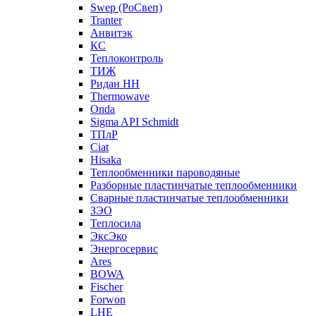
Swep (РоСвеп)
Tranter
Анвитэк
КС
Теплоконтроль
ТИЖ
Ридан НН
Thermowave
Onda
Sigma API Schmidt
ТПлР
Ciat
Hisaka
Теплообменники пароводяные
Разборные пластинчатые теплообменники
Сварные пластинчатые теплообменники
ЗЭО
Теплосила
ЭксЭко
Энергосервис
Ares
BOWA
Fischer
Forwon
LHE