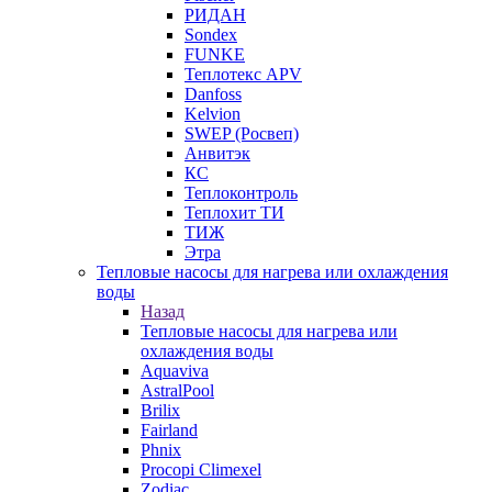
РИДАН
Sondex
FUNKE
Теплотекс APV
Danfoss
Kelvion
SWEP (Росвеп)
Анвитэк
КС
Теплоконтроль
Теплохит ТИ
ТИЖ
Этра
Тепловые насосы для нагрева или охлаждения
воды
Назад
Тепловые насосы для нагрева или
охлаждения воды
Aquaviva
AstralPool
Brilix
Fairland
Phnix
Procopi Climexel
Zodiac