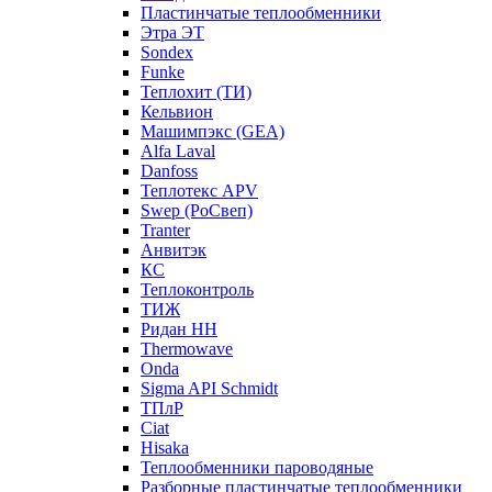
Пластинчатые теплообменники
Этра ЭТ
Sondex
Funke
Теплохит (ТИ)
Кельвион
Машимпэкс (GEA)
Alfa Laval
Danfoss
Теплотекс APV
Swep (РоСвеп)
Tranter
Анвитэк
КС
Теплоконтроль
ТИЖ
Ридан НН
Thermowave
Onda
Sigma API Schmidt
ТПлР
Ciat
Hisaka
Теплообменники пароводяные
Разборные пластинчатые теплообменники