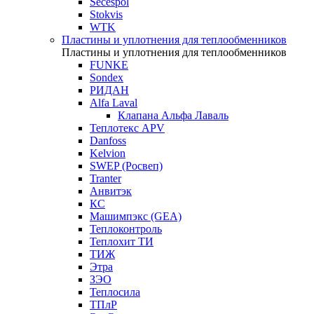
Secespol
Stokvis
WTK
Пластины и уплотнения для теплообменников
Пластины и уплотнения для теплообменников
FUNKE
Sondex
РИДАН
Alfa Laval
Клапана Альфа Лаваль
Теплотекс APV
Danfoss
Kelvion
SWEP (Росвеп)
Tranter
Анвитэк
КС
Машимпэкс (GEA)
Теплоконтроль
Теплохит ТИ
ТИЖ
Этра
ЗЭО
Теплосила
ТПлР