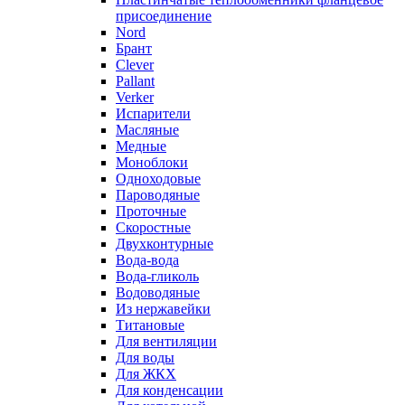
присоединение
Nord
Брант
Clever
Pallant
Verker
Испарители
Масляные
Медные
Моноблоки
Одноходовые
Пароводяные
Проточные
Скоростные
Двухконтурные
Вода-вода
Вода-гликоль
Водоводяные
Из нержавейки
Титановые
Для вентиляции
Для воды
Для ЖКХ
Для конденсации