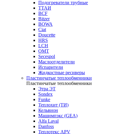
Подогреватели трубные
ТТАИ
BCF
Bitzer
BOWA
Ciat
Doucette
HRS
LCH
OMT
Secespol
Маслоотделители
Испарители
Жидкостные ресиверы
Пластинчатые теплообменники
Пластинчатые теплообменники
Этра ЭТ
Sondex
Funke
Теплохит (ТИ)
Кельвион
Машимпэкс (GEA)
Alfa Laval
Danfoss
Теплотекс APV