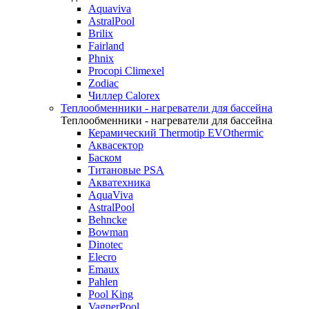
Aquaviva
AstralPool
Brilix
Fairland
Phnix
Procopi Climexel
Zodiac
Чиллер Calorex
Теплообменники - нагреватели для бассейна
Теплообменники - нагреватели для бассейна
Керамический Thermotip EVOthermic
Аквасектор
Баском
Титановые PSA
Акватехника
AquaViva
AstralPool
Behncke
Bowman
Dinotec
Elecro
Emaux
Pahlen
Pool King
VagnerPool