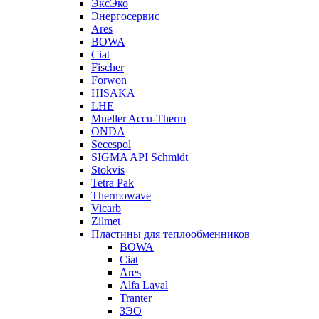
ЭксЭко
Энергосервис
Ares
BOWA
Ciat
Fischer
Forwon
HISAKA
LHE
Mueller Accu-Therm
ONDA
Secespol
SIGMA API Schmidt
Stokvis
Tetra Pak
Thermowave
Vicarb
Zilmet
Пластины для теплообменников
BOWA
Ciat
Ares
Alfa Laval
Tranter
ЗЭО