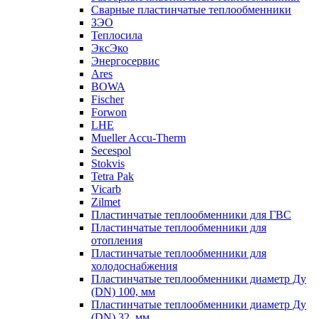
Сварные пластинчатые теплообменники
ЗЭО
Теплосила
ЭксЭко
Энергосервис
Ares
BOWA
Fischer
Forwon
LHE
Mueller Accu-Therm
Secespol
Stokvis
Tetra Pak
Vicarb
Zilmet
Пластинчатые теплообменники для ГВС
Пластинчатые теплообменники для
отопления
Пластинчатые теплообменники для
холодоснабжения
Пластинчатые теплообменники диаметр Ду
(DN) 100, мм
Пластинчатые теплообменники диаметр Ду
(DN) 32, мм