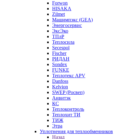
Forwon
HISAKA
Zilmet
Машимпэкс (GEA)
Энергосервис
ЭксЭко
ТПлР
Теплосила
Secespol
Fischer
РИДАН
Sondex
FUNKE
Теплотекс APV
Danfoss
Kelvion
SWEP (Росвеп)
Анвитэк
КС
Теплоконтроль
Теплохит ТИ
ТИЖ
Этра
Уплотнения для теплообменников
Назад