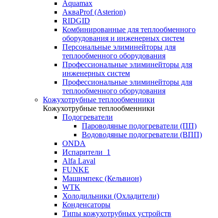
Aquamax
АкваProf (Asterion)
RIDGID
Комбинированные для теплообменного
оборудования и инженерных систем
Персональные элиминейторы для
теплообменного оборудования
Профессиональные элиминейторы для
инженерных систем
Профессиональные элиминейторы для
теплообменного оборудования
Кожухотрубные теплообменники
Кожухотрубные теплообменники
Подогреватели
Пароводяные подогреватели (ПП)
Водоводяные подогреватели (ВПП)
ONDA
Испарители_1
Alfa Laval
FUNKE
Машимпекс (Кельвион)
WTK
Холодильники (Охладители)
Конденсаторы
Типы кожухотрубных устройств