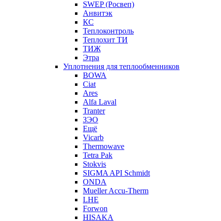
SWEP (Росвеп)
Анвитэк
КС
Теплоконтроль
Теплохит ТИ
ТИЖ
Этра
Уплотнения для теплообменников
BOWA
Ciat
Ares
Alfa Laval
Tranter
ЗЭО
Ещё
Vicarb
Thermowave
Tetra Pak
Stokvis
SIGMA API Schmidt
ONDA
Mueller Accu-Therm
LHE
Forwon
HISAKA