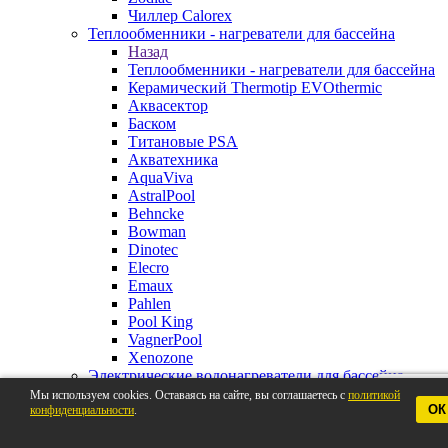
Чиллер Calorex
Теплообменники - нагреватели для бассейна
Назад
Теплообменники - нагреватели для бассейна
Керамический Thermotip EVOthermic
Аквасектор
Баском
Титановые PSA
Акватехника
AquaViva
AstralPool
Behncke
Bowman
Dinotec
Elecro
Emaux
Pahlen
Pool King
VagnerPool
Xenozone
Электрические водонагреватели для бассейна
Назад
Мы используем cookies. Оставаясь на сайте, вы соглашаетесь с
политикой
ОК
конфиденциальности
Электрические водонагреватели для
.
бассейна
Pahlen