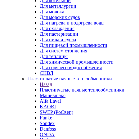
Для котельной
Для металлургии
Для молока
Для морских судов
Для нагрева и подогрева воды
Для охлаждения
Для пастеризации
Для пива и сусла
Для пищевой промышленности
Для систем отопления
Для теплицы
Для химической промышленности
Для горячего водоснабжения
СНВЛ
Пластинчатые паяные теплообменники
Назад
Пластинчатые паяные теплообменники
Машимпэкс
Alfa Laval
KAORI
SWEP (РоСвеп)
Funke
Sondex
Danfoss
ONDA