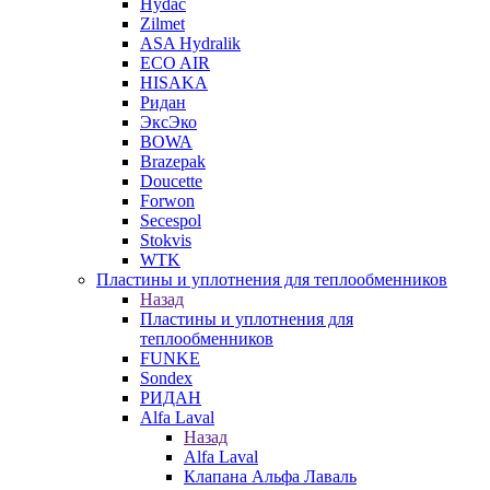
Hydac
Zilmet
ASA Hydralik
ECO AIR
HISAKA
Ридан
ЭксЭко
BOWA
Brazepak
Doucette
Forwon
Secespol
Stokvis
WTK
Пластины и уплотнения для теплообменников
Назад
Пластины и уплотнения для
теплообменников
FUNKE
Sondex
РИДАН
Alfa Laval
Назад
Alfa Laval
Клапана Альфа Лаваль