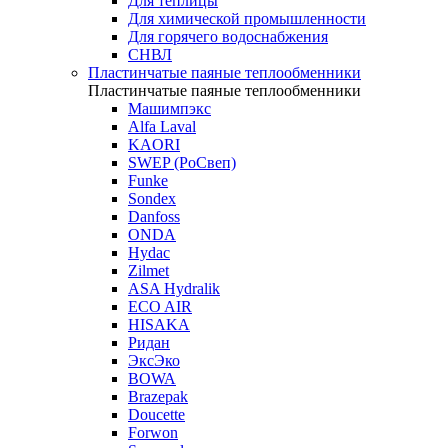
Для теплицы
Для химической промышленности
Для горячего водоснабжения
СНВЛ
Пластинчатые паяные теплообменники
Пластинчатые паяные теплообменники
Машимпэкс
Alfa Laval
KAORI
SWEP (РоСвеп)
Funke
Sondex
Danfoss
ONDA
Hydac
Zilmet
ASA Hydralik
ECO AIR
HISAKA
Ридан
ЭксЭко
BOWA
Brazepak
Doucette
Forwon