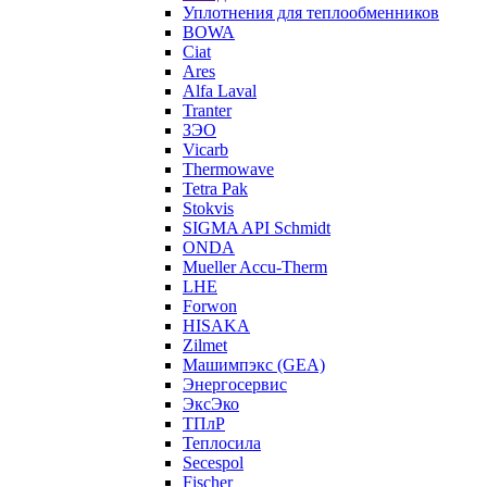
Уплотнения для теплообменников
BOWA
Ciat
Ares
Alfa Laval
Tranter
ЗЭО
Vicarb
Thermowave
Tetra Pak
Stokvis
SIGMA API Schmidt
ONDA
Mueller Accu-Therm
LHE
Forwon
HISAKA
Zilmet
Машимпэкс (GEA)
Энергосервис
ЭксЭко
ТПлР
Теплосила
Secespol
Fischer