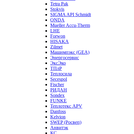
Tetra Pak
Stokvis
SIGMA API Schmidt
ONDA
Mueller Accu-Therm
LHE
Forwon
HISAKA
Zilmet
Машимпэкс (GEA)
Энергосервис
ЭксЭко
ТПлР
Теплосила
Secespol
Fischer
РИДАН
Sondex
FUNKE
Теплотекс APV
Danfoss
Kelvion
SWEP (Росвеп)
Анвитэк
КС