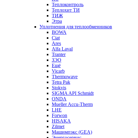
Теплоконтроль
Теплохит ТИ
ТИЖ
Этра
Уплотнения для теплообменников
BOWA
Ciat
Ares
Alfa Laval
Tranter
ЗЭО
Ещё
Vicarb
Thermowave
Tetra Pak
Stokvis
SIGMA API Schmidt
ONDA
Mueller Accu-Therm
LHE
Forwon
HISAKA
Zilmet
Машимпэкс (GEA)
Энергосервис