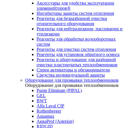
Аксессуары для удобства эксплуатации
элиминейторов®
Ингибиторы защиты систем отопления
Реагенты для безразборной очистки
отопительного оборудования
Реагенты для нейтрализации, пассивации и
утилизации
Реагенты для обработки водооборотных
систем
Реагенты для очистки систем отопления
Реагенты для установок обратного осмоса
Реагенты и оборудование для разборной
очистки пластинчатых теплообменников
Спреи активаторы и обезжириватели
Средства индивидуальной защиты
Оборудование для промывки теплообменников
Оборудование для промывки теплообменников
Pump Eliminate (PIPAL)
GEL
BWT
Alfa Laval CIP
Rothenberger
Aquamax
АкваProf (Asterion)
RIDGID