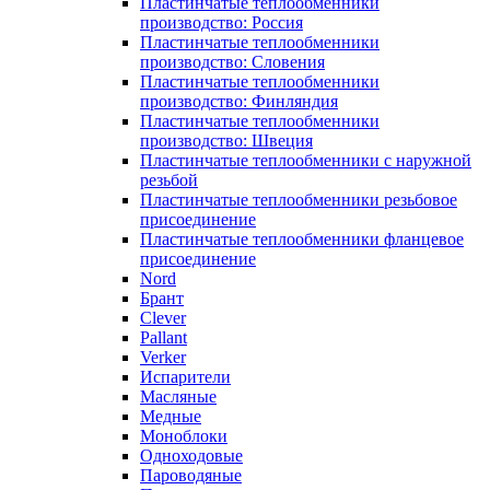
Пластинчатые теплообменники
производство: Россия
Пластинчатые теплообменники
производство: Словения
Пластинчатые теплообменники
производство: Финляндия
Пластинчатые теплообменники
производство: Швеция
Пластинчатые теплообменники с наружной
резьбой
Пластинчатые теплообменники резьбовое
присоединение
Пластинчатые теплообменники фланцевое
присоединение
Nord
Брант
Clever
Pallant
Verker
Испарители
Масляные
Медные
Моноблоки
Одноходовые
Пароводяные