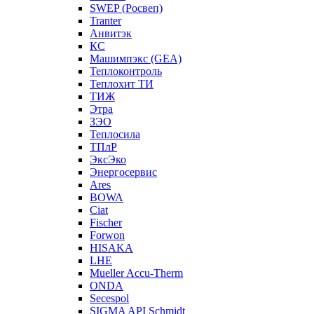
SWEP (Росвеп)
Tranter
Анвитэк
КС
Машимпэкс (GEA)
Теплоконтроль
Теплохит ТИ
ТИЖ
Этра
ЗЭО
Теплосила
ТПлР
ЭксЭко
Энергосервис
Ares
BOWA
Ciat
Fischer
Forwon
HISAKA
LHE
Mueller Accu-Therm
ONDA
Secespol
SIGMA API Schmidt