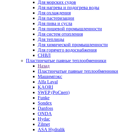
Для морских судов
Для нагрева и подогрева воды
Для охлаждения
Для пастеризации
Для пива и сусла
Для пищевой промышленности
Для систем отопления
Для теплицы
Для химической промышленности
Для горячего водоснабжения
СНВЛ
Пластинчатые паяные теплообменники
Назад
Пластинчатые паяные теплообменники
Машимпэкс
Alfa Laval
KAORI
SWEP (РоСвеп)
Funke
Sondex
Danfoss
ONDA
Hydac
Zilmet
ASA Hydralik