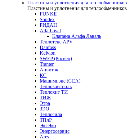
Пластины и уплотнения для теплообменников
Пластины и уплотнения для теплообменников
FUNKE
Sondex
РИДАН
Alfa Laval
Клапана Альфа Лаваль
Теплотекс APV
Danfoss
Kelvion
SWEP (Росвеп)
Tranter
Анвитэк
КС
Машимпэкс (GEA)
Теплоконтроль
Теплохит ТИ
ТИЖ
Этра
ЗЭО
Теплосила
ТПлР
ЭксЭко
Энергосервис
Ares