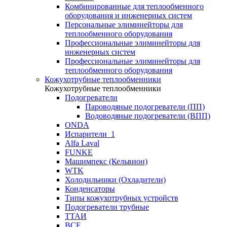
Комбинированные для теплообменного
оборудования и инженерных систем
Персональные элиминейторы для
теплообменного оборудования
Профессиональные элиминейторы для
инженерных систем
Профессиональные элиминейторы для
теплообменного оборудования
Кожухотрубные теплообменники
Кожухотрубные теплообменники
Подогреватели
Пароводяные подогреватели (ПП)
Водоводяные подогреватели (ВПП)
ONDA
Испарители_1
Alfa Laval
FUNKE
Машимпекс (Кельвион)
WTK
Холодильники (Охладители)
Конденсаторы
Типы кожухотрубных устройств
Подогреватели трубные
ТТАИ
BCF