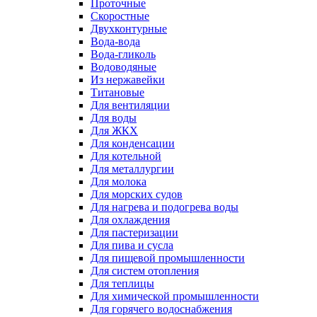
Проточные
Скоростные
Двухконтурные
Вода-вода
Вода-гликоль
Водоводяные
Из нержавейки
Титановые
Для вентиляции
Для воды
Для ЖКХ
Для конденсации
Для котельной
Для металлургии
Для молока
Для морских судов
Для нагрева и подогрева воды
Для охлаждения
Для пастеризации
Для пива и сусла
Для пищевой промышленности
Для систем отопления
Для теплицы
Для химической промышленности
Для горячего водоснабжения