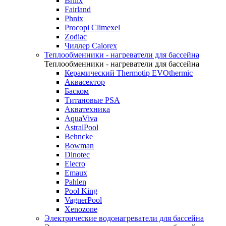
Brilix
Fairland
Phnix
Procopi Climexel
Zodiac
Чиллер Calorex
Теплообменники - нагреватели для бассейна
Теплообменники - нагреватели для бассейна
Керамический Thermotip EVOthermic
Аквасектор
Баском
Титановые PSA
Акватехника
AquaViva
AstralPool
Behncke
Bowman
Dinotec
Elecro
Emaux
Pahlen
Pool King
VagnerPool
Xenozone
Электрические водонагреватели для бассейна