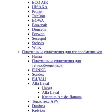
ECO AIR
HISAKA
Ридан
ЭксЭко
BOWA
Brazepak
Doucette
Forwon
Secespol
Stokvis
WTK
Пластины и уплотнения для теплообменников
Назад
Пластины и уплотнения для
теплообменников
FUNKE
Sondex
РИДАН
Alfa Laval
Назад
Alfa Laval
Клапана Альфа Лаваль
Теплотекс APV
Danfoss
Kelvion