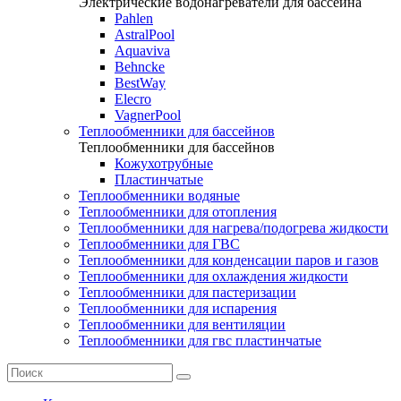
Электрические водонагреватели для бассейна
Pahlen
AstralPool
Aquaviva
Behncke
BestWay
Elecro
VagnerPool
Теплообменники для бассейнов
Теплообменники для бассейнов
Кожухотрубные
Пластинчатые
Теплообменники водяные
Теплообменники для отопления
Теплообменники для нагрева/подогрева жидкости
Теплообменники для ГВС
Теплообменники для конденсации паров и газов
Теплообменники для охлаждения жидкости
Теплообменники для пастеризации
Теплообменники для испарения
Теплообменники для вентиляции
Теплообменники для гвс пластинчатые