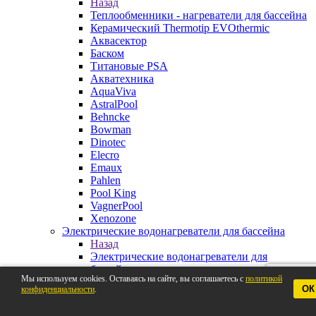
Назад
Теплообменники - нагреватели для бассейна
Керамический Thermotip EVOthermic
Аквасектор
Баском
Титановые PSA
Акватехника
AquaViva
AstralPool
Behncke
Bowman
Dinotec
Elecro
Emaux
Pahlen
Pool King
VagnerPool
Xenozone
Электрические водонагреватели для бассейна
Назад
Электрические водонагреватели для
бассейна
Мы используем cookies. Оставаясь на сайте, вы соглашаетесь с
политикой
Pahlen
ОК
конфиденциальности
.
AstralPool
Aquaviva