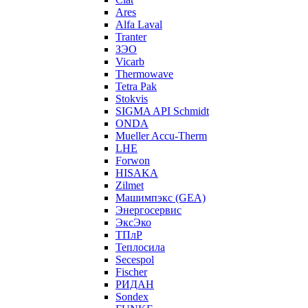
Ares
Alfa Laval
Tranter
ЗЭО
Vicarb
Thermowave
Tetra Pak
Stokvis
SIGMA API Schmidt
ONDA
Mueller Accu-Therm
LHE
Forwon
HISAKA
Zilmet
Машимпэкс (GEA)
Энергосервис
ЭксЭко
ТПлР
Теплосила
Secespol
Fischer
РИДАН
Sondex