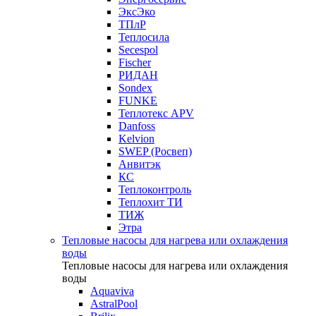
ЭксЭко
ТПлР
Теплосила
Secespol
Fischer
РИДАН
Sondex
FUNKE
Теплотекс APV
Danfoss
Kelvion
SWEP (Росвеп)
Анвитэк
КС
Теплоконтроль
Теплохит ТИ
ТИЖ
Этра
Тепловые насосы для нагрева или охлаждения
воды
Тепловые насосы для нагрева или охлаждения
воды
Aquaviva
AstralPool