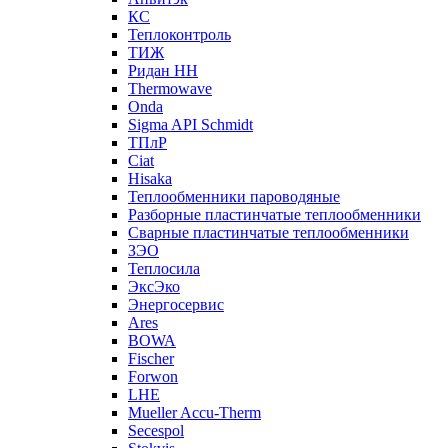
КС
Теплоконтроль
ТИЖ
Ридан НН
Thermowave
Onda
Sigma API Schmidt
ТПлР
Ciat
Hisaka
Теплообменники пароводяные
Разборные пластинчатые теплообменники
Сварные пластинчатые теплообменники
ЗЭО
Теплосила
ЭксЭко
Энергосервис
Ares
BOWA
Fischer
Forwon
LHE
Mueller Accu-Therm
Secespol