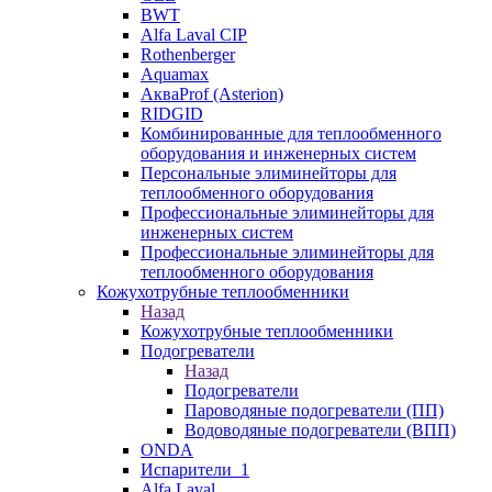
BWT
Alfa Laval CIP
Rothenberger
Aquamax
АкваProf (Asterion)
RIDGID
Комбинированные для теплообменного
оборудования и инженерных систем
Персональные элиминейторы для
теплообменного оборудования
Профессиональные элиминейторы для
инженерных систем
Профессиональные элиминейторы для
теплообменного оборудования
Кожухотрубные теплообменники
Назад
Кожухотрубные теплообменники
Подогреватели
Назад
Подогреватели
Пароводяные подогреватели (ПП)
Водоводяные подогреватели (ВПП)
ONDA
Испарители_1
Alfa Laval