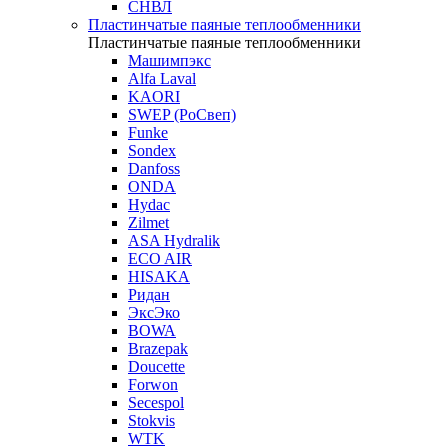
СНВЛ
Пластинчатые паяные теплообменники
Пластинчатые паяные теплообменники
Машимпэкс
Alfa Laval
KAORI
SWEP (РоСвеп)
Funke
Sondex
Danfoss
ONDA
Hydac
Zilmet
ASA Hydralik
ECO AIR
HISAKA
Ридан
ЭксЭко
BOWA
Brazepak
Doucette
Forwon
Secespol
Stokvis
WTK