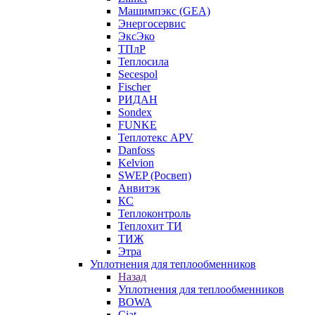
Машимпэкс (GEA)
Энергосервис
ЭксЭко
ТПлР
Теплосила
Secespol
Fischer
РИДАН
Sondex
FUNKE
Теплотекс APV
Danfoss
Kelvion
SWEP (Росвеп)
Анвитэк
КС
Теплоконтроль
Теплохит ТИ
ТИЖ
Этра
Уплотнения для теплообменников
Назад
Уплотнения для теплообменников
BOWA
Ciat