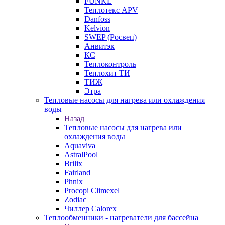
FUNKE
Теплотекс APV
Danfoss
Kelvion
SWEP (Росвеп)
Анвитэк
КС
Теплоконтроль
Теплохит ТИ
ТИЖ
Этра
Тепловые насосы для нагрева или охлаждения
воды
Назад
Тепловые насосы для нагрева или
охлаждения воды
Aquaviva
AstralPool
Brilix
Fairland
Phnix
Procopi Climexel
Zodiac
Чиллер Calorex
Теплообменники - нагреватели для бассейна