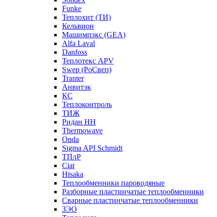
Funke
Теплохит (ТИ)
Кельвион
Машимпэкс (GEA)
Alfa Laval
Danfoss
Теплотекс APV
Swep (РоСвеп)
Tranter
Анвитэк
КС
Теплоконтроль
ТИЖ
Ридан НН
Thermowave
Onda
Sigma API Schmidt
ТПлР
Ciat
Hisaka
Теплообменники пароводяные
Разборные пластинчатые теплообменники
Сварные пластинчатые теплообменники
ЗЭО