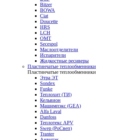
Bitzer
BOWA
Ciat
Doucette
HRS
LCH
OMT
Secespol
Маслоотделители
Испарители
Жидкостные ресиверы
Пластинчатые теплообменники
Пластинчатые теплообменники
Этра ЭТ
Sondex
Funke
Теплохит (ТИ)
Кельвион
Машимпэкс (GEA)
Alfa Laval
Danfoss
Теплотекс APV
Swep (РоСвеп)
Tranter
Анвитэк