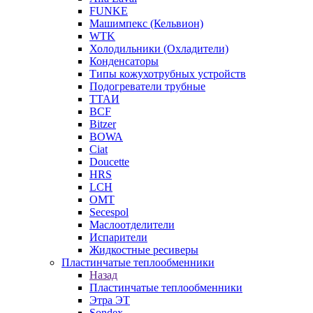
FUNKE
Машимпекс (Кельвион)
WTK
Холодильники (Охладители)
Конденсаторы
Типы кожухотрубных устройств
Подогреватели трубные
ТТАИ
BCF
Bitzer
BOWA
Ciat
Doucette
HRS
LCH
OMT
Secespol
Маслоотделители
Испарители
Жидкостные ресиверы
Пластинчатые теплообменники
Назад
Пластинчатые теплообменники
Этра ЭТ
Sondex