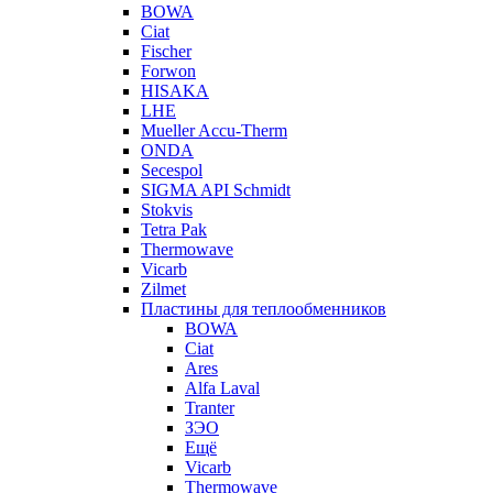
BOWA
Ciat
Fischer
Forwon
HISAKA
LHE
Mueller Accu-Therm
ONDA
Secespol
SIGMA API Schmidt
Stokvis
Tetra Pak
Thermowave
Vicarb
Zilmet
Пластины для теплообменников
BOWA
Ciat
Ares
Alfa Laval
Tranter
ЗЭО
Ещё
Vicarb
Thermowave