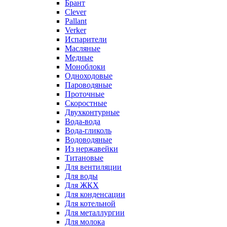
Брант
Clever
Pallant
Verker
Испарители
Масляные
Медные
Моноблоки
Одноходовые
Пароводяные
Проточные
Скоростные
Двухконтурные
Вода-вода
Вода-гликоль
Водоводяные
Из нержавейки
Титановые
Для вентиляции
Для воды
Для ЖКХ
Для конденсации
Для котельной
Для металлургии
Для молока