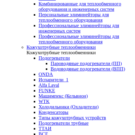
Комбинированные для теплообменного
оборудования и инженерных систем
Персональные элиминейторы для
теплообменного оборудования
Профессиональные элиминейторы для
инженерных систем
Профессиональные элиминейторы для
теплообменного оборудования
Кожухотрубные теплообменники
Кожухотрубные теплообменники
Подогреватели
Пароводяные подогреватели (ПП)
Водоводяные подогреватели (ВПП)
ONDA
Испарители_1
Alfa Laval
FUNKE
Машимпекс (Кельвион)
WTK
Холодильники (Охладители)
Конденсаторы
Типы кожухотрубных устройств
Подогреватели трубные
ТТАИ
BCF