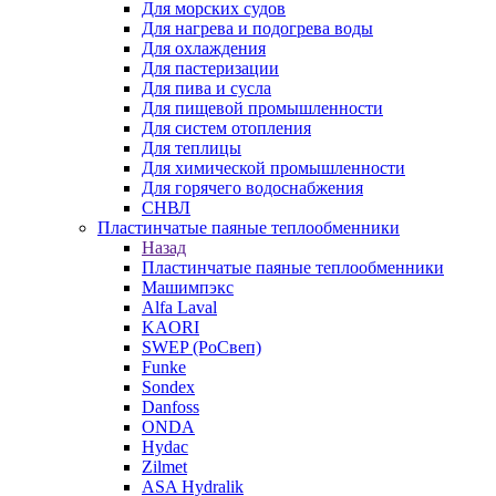
Для морских судов
Для нагрева и подогрева воды
Для охлаждения
Для пастеризации
Для пива и сусла
Для пищевой промышленности
Для систем отопления
Для теплицы
Для химической промышленности
Для горячего водоснабжения
СНВЛ
Пластинчатые паяные теплообменники
Назад
Пластинчатые паяные теплообменники
Машимпэкс
Alfa Laval
KAORI
SWEP (РоСвеп)
Funke
Sondex
Danfoss
ONDA
Hydac
Zilmet
ASA Hydralik