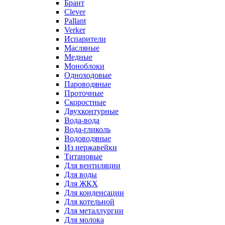
Брант
Clever
Pallant
Verker
Испарители
Масляные
Медные
Моноблоки
Одноходовые
Пароводяные
Проточные
Скоростные
Двухконтурные
Вода-вода
Вода-гликоль
Водоводяные
Из нержавейки
Титановые
Для вентиляции
Для воды
Для ЖКХ
Для конденсации
Для котельной
Для металлургии
Для молока