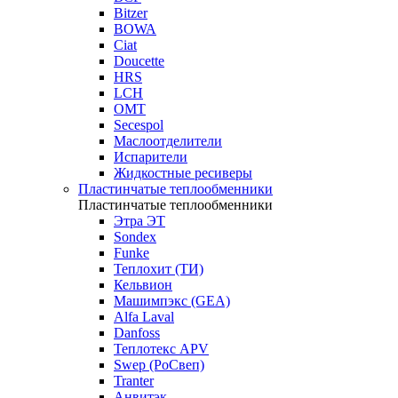
Bitzer
BOWA
Ciat
Doucette
HRS
LCH
OMT
Secespol
Маслоотделители
Испарители
Жидкостные ресиверы
Пластинчатые теплообменники
Пластинчатые теплообменники
Этра ЭТ
Sondex
Funke
Теплохит (ТИ)
Кельвион
Машимпэкс (GEA)
Alfa Laval
Danfoss
Теплотекс APV
Swep (РоСвеп)
Tranter
Анвитэк