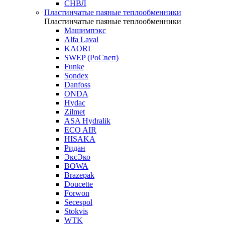
СНВЛ
Пластинчатые паяные теплообменники
Пластинчатые паяные теплообменники
Машимпэкс
Alfa Laval
KAORI
SWEP (РоСвеп)
Funke
Sondex
Danfoss
ONDA
Hydac
Zilmet
ASA Hydralik
ECO AIR
HISAKA
Ридан
ЭксЭко
BOWA
Brazepak
Doucette
Forwon
Secespol
Stokvis
WTK