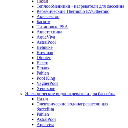
Назад
Теплообменники - нагреватели для бассейна
Керамический Thermotip EVOthermic
Аквасектор
Баском
Титановые PSA
Акватехника
AquaViva
AstralPool
Behncke
Bowman
Dinotec
Elecro
Emaux
Pahlen
Pool King
VagnerPool
Xenozone
Электрические водонагреватели для бассейна
Назад
Электрические водонагреватели для
бассейна
Pahlen
AstralPool
Aquaviva