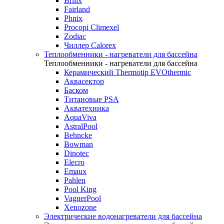
Brilix
Fairland
Phnix
Procopi Climexel
Zodiac
Чиллер Calorex
Теплообменники - нагреватели для бассейна
Теплообменники - нагреватели для бассейна
Керамический Thermotip EVOthermic
Аквасектор
Баском
Титановые PSA
Акватехника
AquaViva
AstralPool
Behncke
Bowman
Dinotec
Elecro
Emaux
Pahlen
Pool King
VagnerPool
Xenozone
Электрические водонагреватели для бассейна