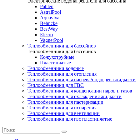
Электрические водонагреватели для бассейна
Pahlen
AstralPool
Aquaviva
Behncke
BestWay
Elecro
VagnerPool
Теплообменники для бассейнов
Теплообменники для бассейнов
Кожухотрубные
Пластинчатые
Теплообменники водяные
Теплообменники для отопления
Теплообменники для нагрева/подогрева жидкости
Теплообменники для ГВС
Теплообменники для конденсации паров и газов
Теплообменники для охлаждения жидкости
Теплообменники для пастеризации
Теплообменники для испарения
Теплообменники для вентиляции
Теплообменники для гвс пластинчатые