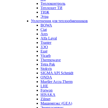
Теплоконтроль
Теплохит ТИ
ТИЖ
Этра
Уплотнения для теплообменников
BOWA
Ciat
Ares
Alfa Laval
Tranter
ЗЭО
Ещё
Vicarb
Thermowave
Tetra Pak
Stokvis
SIGMA API Schmidt
ONDA
Mueller Accu-Therm
LHE
Forwon
HISAKA
Zilmet
Машимпэкс (GEA)
Энергосервис