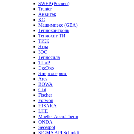
SWEP (Росвеп)
Tranter
Анвитэк
КС
Машимпэкс (GEA)
Теплоконтроль
Теплохит ТИ
ТИЖ
Этра
ЗЭО
Теплосила
ТПлР
ЭксЭко
Энергосервис
Ares
BOWA
Ciat
Fischer
Forwon
HISAKA
LHE
Mueller Accu-Therm
ONDA
Secespol
SIGMA API Schmidt