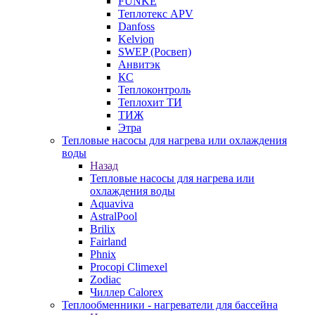
FUNKE
Теплотекс APV
Danfoss
Kelvion
SWEP (Росвеп)
Анвитэк
КС
Теплоконтроль
Теплохит ТИ
ТИЖ
Этра
Тепловые насосы для нагрева или охлаждения
воды
Назад
Тепловые насосы для нагрева или
охлаждения воды
Aquaviva
AstralPool
Brilix
Fairland
Phnix
Procopi Climexel
Zodiac
Чиллер Calorex
Теплообменники - нагреватели для бассейна