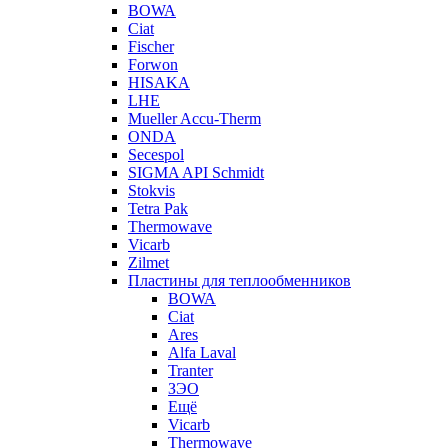
BOWA
Ciat
Fischer
Forwon
HISAKA
LHE
Mueller Accu-Therm
ONDA
Secespol
SIGMA API Schmidt
Stokvis
Tetra Pak
Thermowave
Vicarb
Zilmet
Пластины для теплообменников
BOWA
Ciat
Ares
Alfa Laval
Tranter
ЗЭО
Ещё
Vicarb
Thermowave