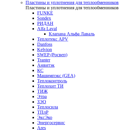
Пластины и уплотнения для теплообменников
Пластины и уплотнения для теплообменников
FUNKE
Sondex
РИДАН
Alfa Laval
Клапана Альфа Лаваль
Теплотекс APV
Danfoss
Kelvion
SWEP (Росвеп)
Tranter
Анвитэк
КС
Машимпэкс (GEA)
Теплоконтроль
Теплохит ТИ
ТИЖ
Этра
ЗЭО
Теплосила
ТПлР
ЭксЭко
Энергосервис
Ares