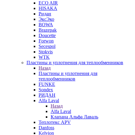
ECO AIR
HISAKA
Ридан
ЭксЭко
BOWA
Brazepak
Doucette
Forwon
Secespol
Stokvis
WTK
Пластины и уплотнения для теплообменников
Назад
Пластины и уплотнения для
теплообменников
FUNKE
Sondex
РИДАН
Alfa Laval
Назад
Alfa Laval
Клапана Альфа Лаваль
Теплотекс APV
Danfoss
Kelvion