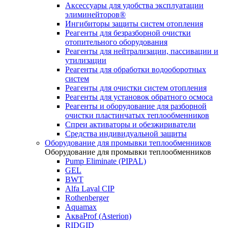
Аксессуары для удобства эксплуатации
элиминейторов®
Ингибиторы защиты систем отопления
Реагенты для безразборной очистки
отопительного оборудования
Реагенты для нейтрализации, пассивации и
утилизации
Реагенты для обработки водооборотных
систем
Реагенты для очистки систем отопления
Реагенты для установок обратного осмоса
Реагенты и оборудование для разборной
очистки пластинчатых теплообменников
Спреи активаторы и обезжириватели
Средства индивидуальной защиты
Оборудование для промывки теплообменников
Оборудование для промывки теплообменников
Pump Eliminate (PIPAL)
GEL
BWT
Alfa Laval CIP
Rothenberger
Aquamax
АкваProf (Asterion)
RIDGID