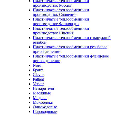
Пластинчатые теплообменники
производство: Россия
Пластинчатые теплообменники
производство: Словения
Пластинчатые теплообменники
производство: Финляндия
Пластинчатые теплообменники
производство: Швеция
Пластинчатые теплообменники с наружной
резьбой
Пластинчатые теплообменники резьбовое
присоединение
Пластинчатые теплообменники фланцевое
присоединение
Nord
Брант
Clever
Pallant
Verker
Испарители
Масляные
Медные
Моноблоки
Одноходовые
Пароводяные