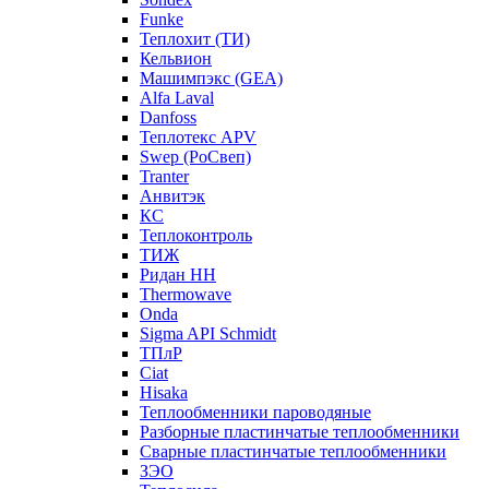
Funke
Теплохит (ТИ)
Кельвион
Машимпэкс (GEA)
Alfa Laval
Danfoss
Теплотекс APV
Swep (РоСвеп)
Tranter
Анвитэк
КС
Теплоконтроль
ТИЖ
Ридан НН
Thermowave
Onda
Sigma API Schmidt
ТПлР
Ciat
Hisaka
Теплообменники пароводяные
Разборные пластинчатые теплообменники
Сварные пластинчатые теплообменники
ЗЭО