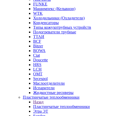
FUNKE
Машимпекс (Кельвион)
WTK
Холодильники (Охладители)
Конденсаторы
Типы кожухотрубных устройств
Подогреватели трубные
ТТАИ
BCF
Bitzer
BOWA
Ciat
Doucette
HRS
LCH
OMT
Secespol
Маслоотделители
Испарители
Жидкостные ресиверы
Пластинчатые теплообменники
Назад
Пластинчатые теплообменники
Этра ЭТ
Sondex