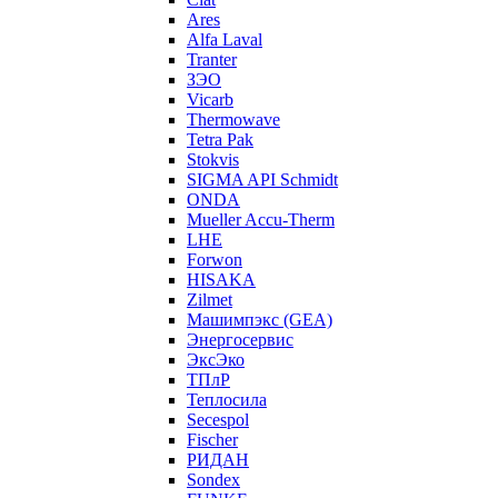
Ares
Alfa Laval
Tranter
ЗЭО
Vicarb
Thermowave
Tetra Pak
Stokvis
SIGMA API Schmidt
ONDA
Mueller Accu-Therm
LHE
Forwon
HISAKA
Zilmet
Машимпэкс (GEA)
Энергосервис
ЭксЭко
ТПлР
Теплосила
Secespol
Fischer
РИДАН
Sondex