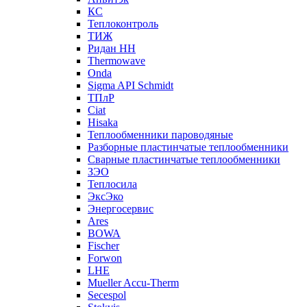
КС
Теплоконтроль
ТИЖ
Ридан НН
Thermowave
Onda
Sigma API Schmidt
ТПлР
Ciat
Hisaka
Теплообменники пароводяные
Разборные пластинчатые теплообменники
Сварные пластинчатые теплообменники
ЗЭО
Теплосила
ЭксЭко
Энергосервис
Ares
BOWA
Fischer
Forwon
LHE
Mueller Accu-Therm
Secespol