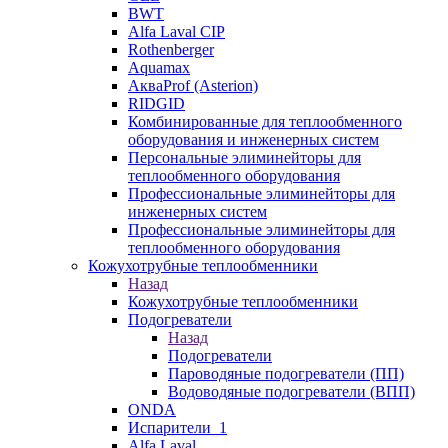
BWT
Alfa Laval CIP
Rothenberger
Aquamax
АкваProf (Asterion)
RIDGID
Комбинированные для теплообменного
оборудования и инженерных систем
Персональные элиминейторы для
теплообменного оборудования
Профессиональные элиминейторы для
инженерных систем
Профессиональные элиминейторы для
теплообменного оборудования
Кожухотрубные теплообменники
Назад
Кожухотрубные теплообменники
Подогреватели
Назад
Подогреватели
Пароводяные подогреватели (ПП)
Водоводяные подогреватели (ВПП)
ONDA
Испарители_1
Alfa Laval