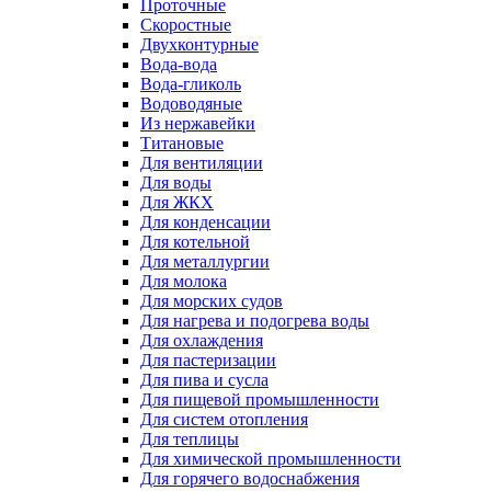
Проточные
Скоростные
Двухконтурные
Вода-вода
Вода-гликоль
Водоводяные
Из нержавейки
Титановые
Для вентиляции
Для воды
Для ЖКХ
Для конденсации
Для котельной
Для металлургии
Для молока
Для морских судов
Для нагрева и подогрева воды
Для охлаждения
Для пастеризации
Для пива и сусла
Для пищевой промышленности
Для систем отопления
Для теплицы
Для химической промышленности
Для горячего водоснабжения