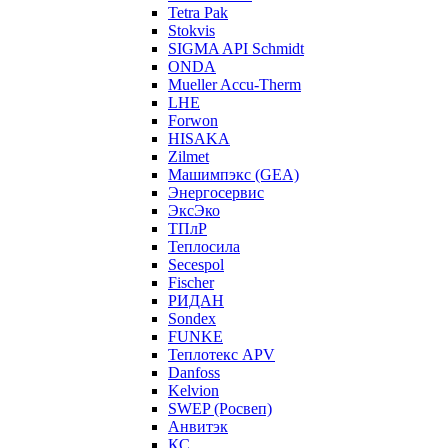
Tetra Pak
Stokvis
SIGMA API Schmidt
ONDA
Mueller Accu-Therm
LHE
Forwon
HISAKA
Zilmet
Машимпэкс (GEA)
Энергосервис
ЭксЭко
ТПлР
Теплосила
Secespol
Fischer
РИДАН
Sondex
FUNKE
Теплотекс APV
Danfoss
Kelvion
SWEP (Росвеп)
Анвитэк
КС