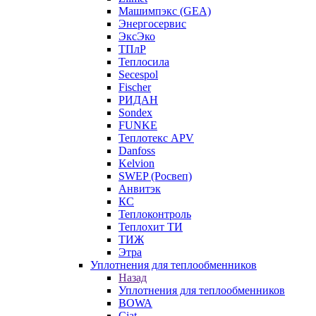
Машимпэкс (GEA)
Энергосервис
ЭксЭко
ТПлР
Теплосила
Secespol
Fischer
РИДАН
Sondex
FUNKE
Теплотекс APV
Danfoss
Kelvion
SWEP (Росвеп)
Анвитэк
КС
Теплоконтроль
Теплохит ТИ
ТИЖ
Этра
Уплотнения для теплообменников
Назад
Уплотнения для теплообменников
BOWA
Ciat