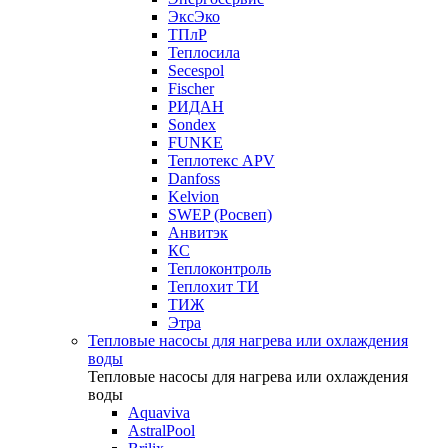
ЭксЭко
ТПлР
Теплосила
Secespol
Fischer
РИДАН
Sondex
FUNKE
Теплотекс APV
Danfoss
Kelvion
SWEP (Росвеп)
Анвитэк
КС
Теплоконтроль
Теплохит ТИ
ТИЖ
Этра
Тепловые насосы для нагрева или охлаждения
воды
Тепловые насосы для нагрева или охлаждения
воды
Aquaviva
AstralPool