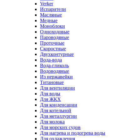
Verker
Испарители
Масляные
Медные
Моноблоки
Одноходовые
Пароводяные
Проточные
Скоростные
Двухконтурные
Вода-вода
Вода-гликоль
Водоводяные
Из нержавейки
Титановые
Для вентиляции
Для воды
Для ЖКХ
Для конденсации
Для котельной
Для металлургии
Для молока
Для морских судов
Для нагрева и подогрева воды
Для охлаждения