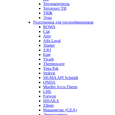
Теплоконтроль
Теплохит ТИ
ТИЖ
Этра
Уплотнения для теплообменников
BOWA
Ciat
Ares
Alfa Laval
Tranter
ЗЭО
Ещё
Vicarb
Thermowave
Tetra Pak
Stokvis
SIGMA API Schmidt
ONDA
Mueller Accu-Therm
LHE
Forwon
HISAKA
Zilmet
Машимпэкс (GEA)
Энергосервис