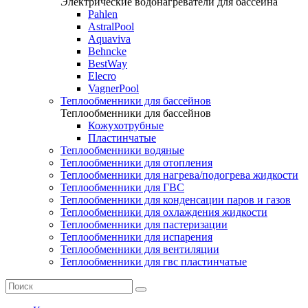
Электрические водонагреватели для бассейна
Pahlen
AstralPool
Aquaviva
Behncke
BestWay
Elecro
VagnerPool
Теплообменники для бассейнов
Теплообменники для бассейнов
Кожухотрубные
Пластинчатые
Теплообменники водяные
Теплообменники для отопления
Теплообменники для нагрева/подогрева жидкости
Теплообменники для ГВС
Теплообменники для конденсации паров и газов
Теплообменники для охлаждения жидкости
Теплообменники для пастеризации
Теплообменники для испарения
Теплообменники для вентиляции
Теплообменники для гвс пластинчатые