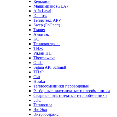
Кельвион
Машимпэкс (GEA)
Alfa Laval
Danfoss
Теплотекс APV
Swep (РоСвеп)
Tranter
Анвитэк
КС
Теплоконтроль
ТИЖ
Ридан НН
Thermowave
Onda
Sigma API Schmidt
ТПлР
Ciat
Hisaka
Теплообменники пароводяные
Разборные пластинчатые теплообменники
Сварные пластинчатые теплообменники
ЗЭО
Теплосила
ЭксЭко
Энергосервис