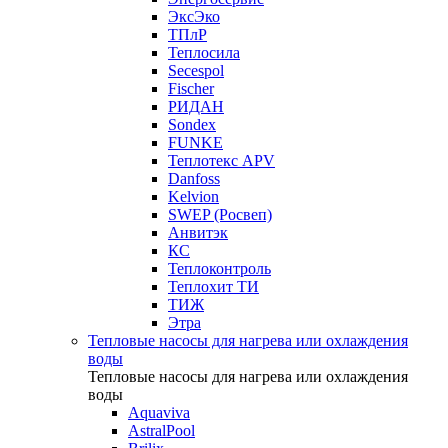
ЭксЭко
ТПлР
Теплосила
Secespol
Fischer
РИДАН
Sondex
FUNKE
Теплотекс APV
Danfoss
Kelvion
SWEP (Росвеп)
Анвитэк
КС
Теплоконтроль
Теплохит ТИ
ТИЖ
Этра
Тепловые насосы для нагрева или охлаждения
воды
Тепловые насосы для нагрева или охлаждения
воды
Aquaviva
AstralPool