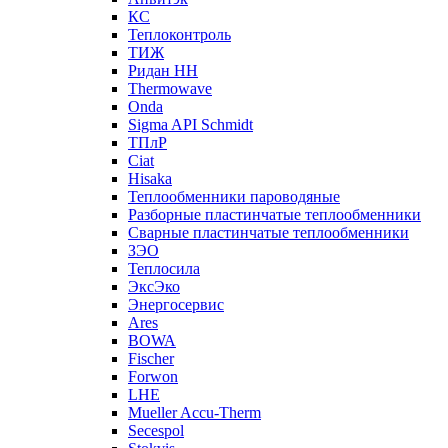
КС
Теплоконтроль
ТИЖ
Ридан НН
Thermowave
Onda
Sigma API Schmidt
ТПлР
Ciat
Hisaka
Теплообменники пароводяные
Разборные пластинчатые теплообменники
Сварные пластинчатые теплообменники
ЗЭО
Теплосила
ЭксЭко
Энергосервис
Ares
BOWA
Fischer
Forwon
LHE
Mueller Accu-Therm
Secespol