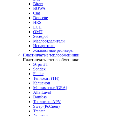
Bitzer
BOWA
Ciat
Doucette
HRS
LCH
OMT
Secespol
Маслоотделители
Испарители
Жидкостные ресиверы
Пластинчатые теплообменники
Пластинчатые теплообменники
Этра ЭТ
Sondex
Funke
Теплохит (ТИ)
Кельвион
Машимпэкс (GEA)
Alfa Laval
Danfoss
Теплотекс APV
Swep (РоСвеп)
Tranter
Анвитэк