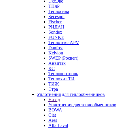
ЭксЭко
ТПлР
Теплосила
Secespol
Fischer
РИДАН
Sondex
FUNKE
Теплотекс APV
Danfoss
Kelvion
SWEP (Росвеп)
Анвитэк
КС
Теплоконтроль
Теплохит ТИ
ТИЖ
Этра
Уплотнения для теплообменников
Назад
Уплотнения для теплообменников
BOWA
Ciat
Ares
Alfa Laval