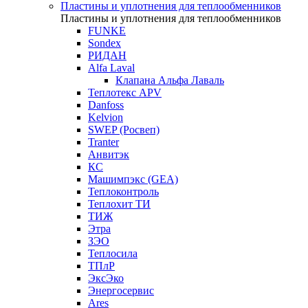
Пластины и уплотнения для теплообменников
Пластины и уплотнения для теплообменников
FUNKE
Sondex
РИДАН
Alfa Laval
Клапана Альфа Лаваль
Теплотекс APV
Danfoss
Kelvion
SWEP (Росвеп)
Tranter
Анвитэк
КС
Машимпэкс (GEA)
Теплоконтроль
Теплохит ТИ
ТИЖ
Этра
ЗЭО
Теплосила
ТПлР
ЭксЭко
Энергосервис
Ares