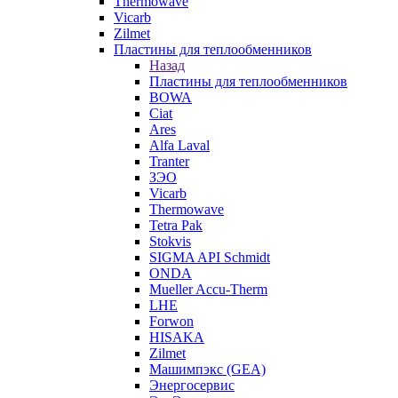
Thermowave
Vicarb
Zilmet
Пластины для теплообменников
Назад
Пластины для теплообменников
BOWA
Ciat
Ares
Alfa Laval
Tranter
ЗЭО
Vicarb
Thermowave
Tetra Pak
Stokvis
SIGMA API Schmidt
ONDA
Mueller Accu-Therm
LHE
Forwon
HISAKA
Zilmet
Машимпэкс (GEA)
Энергосервис