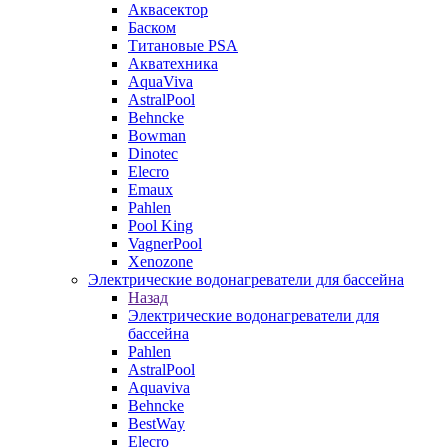
Аквасектор
Баском
Титановые PSA
Акватехника
AquaViva
AstralPool
Behncke
Bowman
Dinotec
Elecro
Emaux
Pahlen
Pool King
VagnerPool
Xenozone
Электрические водонагреватели для бассейна
Назад
Электрические водонагреватели для
бассейна
Pahlen
AstralPool
Aquaviva
Behncke
BestWay
Elecro