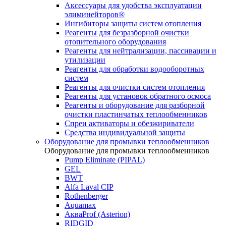
Аксессуары для удобства эксплуатации
элиминейторов®
Ингибиторы защиты систем отопления
Реагенты для безразборной очистки
отопительного оборудования
Реагенты для нейтрализации, пассивации и
утилизации
Реагенты для обработки водооборотных
систем
Реагенты для очистки систем отопления
Реагенты для установок обратного осмоса
Реагенты и оборудование для разборной
очистки пластинчатых теплообменников
Спреи активаторы и обезжириватели
Средства индивидуальной защиты
Оборудование для промывки теплообменников
Оборудование для промывки теплообменников
Pump Eliminate (PIPAL)
GEL
BWT
Alfa Laval CIP
Rothenberger
Aquamax
АкваProf (Asterion)
RIDGID