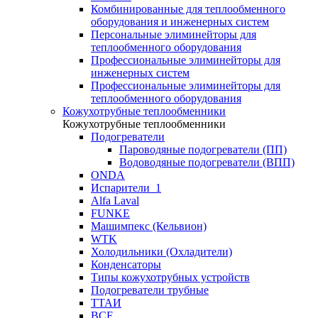
Комбинированные для теплообменного
оборудования и инженерных систем
Персональные элиминейторы для
теплообменного оборудования
Профессиональные элиминейторы для
инженерных систем
Профессиональные элиминейторы для
теплообменного оборудования
Кожухотрубные теплообменники
Кожухотрубные теплообменники
Подогреватели
Пароводяные подогреватели (ПП)
Водоводяные подогреватели (ВПП)
ONDA
Испарители_1
Alfa Laval
FUNKE
Машимпекс (Кельвион)
WTK
Холодильники (Охладители)
Конденсаторы
Типы кожухотрубных устройств
Подогреватели трубные
ТТАИ
BCF