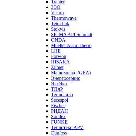
Tranter
ЗЭО
Vicarb
Thermowave
Tetra Pak
Stokvis
SIGMA API Schmidt
ONDA
Mueller Accu-Therm
LHE
Forwon
HISAKA
Zilmet
Машимпэкс (GEA)
Энергосервис
ЭксЭко
ТПлР
Теплосила
Secespol
Fischer
РИДАН
Sondex
FUNKE
Теплотекс APV
Danfoss