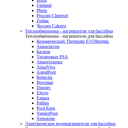
Brilix
Fairland
Phnix
Procopi Climexel
Zodiac
Чиллер Calorex
Теплообменники - нагреватели для бассейна
Теплообменники - нагреватели для бассейна
Керамический Thermotip EVOthermic
Аквасектор
Баском
Титановые PSA
Акватехника
AquaViva
AstralPool
Behncke
Bowman
Dinotec
Elecro
Emaux
Pahlen
Pool King
VagnerPool
Xenozone
Электрические водонагреватели для бассейна