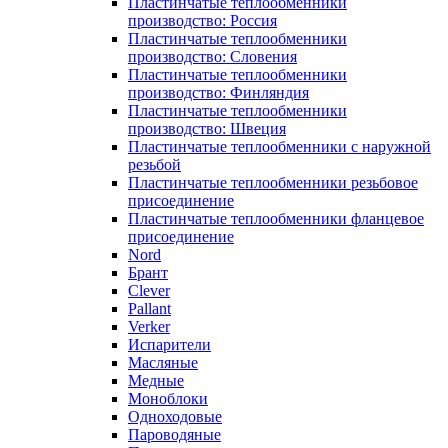
Пластинчатые теплообменники
производство: Россия
Пластинчатые теплообменники
производство: Словения
Пластинчатые теплообменники
производство: Финляндия
Пластинчатые теплообменники
производство: Швеция
Пластинчатые теплообменники с наружной
резьбой
Пластинчатые теплообменники резьбовое
присоединение
Пластинчатые теплообменники фланцевое
присоединение
Nord
Брант
Clever
Pallant
Verker
Испарители
Масляные
Медные
Моноблоки
Одноходовые
Пароводяные