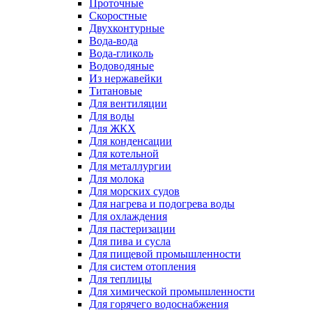
Проточные
Скоростные
Двухконтурные
Вода-вода
Вода-гликоль
Водоводяные
Из нержавейки
Титановые
Для вентиляции
Для воды
Для ЖКХ
Для конденсации
Для котельной
Для металлургии
Для молока
Для морских судов
Для нагрева и подогрева воды
Для охлаждения
Для пастеризации
Для пива и сусла
Для пищевой промышленности
Для систем отопления
Для теплицы
Для химической промышленности
Для горячего водоснабжения