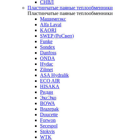
СНВЛ
Пластинчатые паяные теплообменники
Пластинчатые паяные теплообменники
Машимпэкс
Alfa Laval
KAORI
SWEP (РоСвеп)
Funke
Sondex
Danfoss
ONDA
Hydac
Zilmet
ASA Hydralik
ECO AIR
HISAKA
Ридан
ЭксЭко
BOWA
Brazepak
Doucette
Forwon
Secespol
Stokvis
WTK