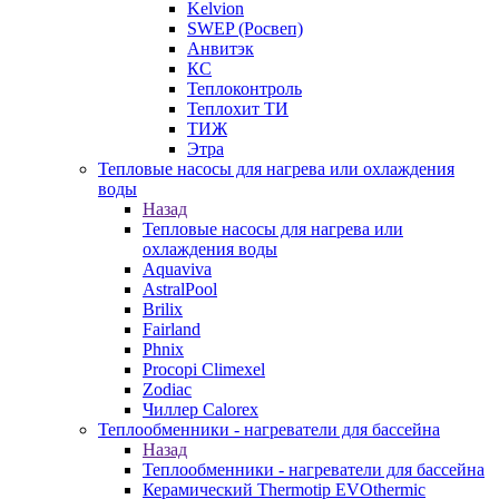
Kelvion
SWEP (Росвеп)
Анвитэк
КС
Теплоконтроль
Теплохит ТИ
ТИЖ
Этра
Тепловые насосы для нагрева или охлаждения
воды
Назад
Тепловые насосы для нагрева или
охлаждения воды
Aquaviva
AstralPool
Brilix
Fairland
Phnix
Procopi Climexel
Zodiac
Чиллер Calorex
Теплообменники - нагреватели для бассейна
Назад
Теплообменники - нагреватели для бассейна
Керамический Thermotip EVOthermic