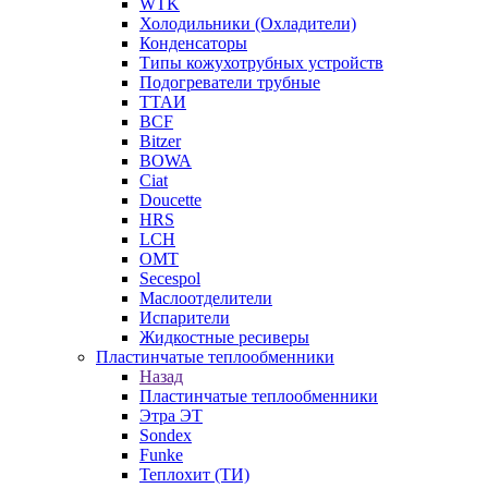
WTK
Холодильники (Охладители)
Конденсаторы
Типы кожухотрубных устройств
Подогреватели трубные
ТТАИ
BCF
Bitzer
BOWA
Ciat
Doucette
HRS
LCH
OMT
Secespol
Маслоотделители
Испарители
Жидкостные ресиверы
Пластинчатые теплообменники
Назад
Пластинчатые теплообменники
Этра ЭТ
Sondex
Funke
Теплохит (ТИ)