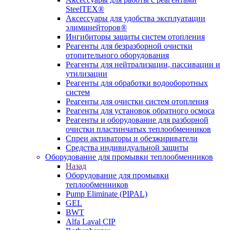
SteelTEX®
Аксессуары для удобства эксплуатации
элиминейторов®
Ингибиторы защиты систем отопления
Реагенты для безразборной очистки
отопительного оборудования
Реагенты для нейтрализации, пассивации и
утилизации
Реагенты для обработки водооборотных
систем
Реагенты для очистки систем отопления
Реагенты для установок обратного осмоса
Реагенты и оборудование для разборной
очистки пластинчатых теплообменников
Спреи активаторы и обезжириватели
Средства индивидуальной защиты
Оборудование для промывки теплообменников
Назад
Оборудование для промывки
теплообменников
Pump Eliminate (PIPAL)
GEL
BWT
Alfa Laval CIP