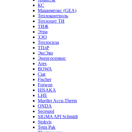
КС
Машимпэкс (GEA)
Теплоконтроль
Теплохит ТИ
ТИЖ
Этра
ЗЭО
Теплосила
ТПлР
ЭксЭко
Энергосервис
Ares
BOWA
Ciat
Fischer
Forwon
HISAKA
LHE
Mueller Accu-Therm
ONDA
Secespol
SIGMA API Schmidt
Stokvis
Tetra Pak