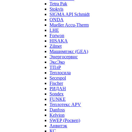
Tetra Pak
Stokvis
SIGMA API Schmidt
ONDA
Mueller Accu-Therm
LHE
Forwon
HISAKA
Zilmet
Машимпэкс (GEA)
Энергосервис
ЭксЭко
ТПлР
Теплосила
Secespol
Fischer
РИДАН
Sondex
FUNKE
Теплотекс APV
Danfoss
Kelvion
SWEP (Росвеп)
Анвитэк
КС