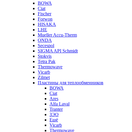
BOWA
Ciat
Fischer
Forwon
HISAKA
LHE
Mueller Accu-Therm
ONDA
Secespol
SIGMA API Schmidt
Stokvis
Tetra Pak
Thermowave
Vicarb
Zilmet
Пластины для теплообменников
BOWA
Ciat
Ares
Alfa Laval
Tranter
ЗЭО
Ещё
Vicarb
Thermowave