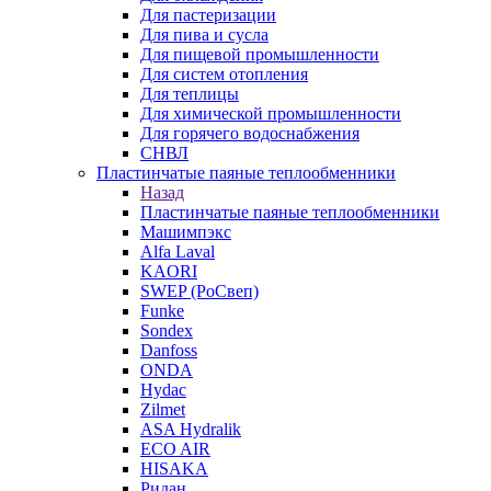
Для пастеризации
Для пива и сусла
Для пищевой промышленности
Для систем отопления
Для теплицы
Для химической промышленности
Для горячего водоснабжения
СНВЛ
Пластинчатые паяные теплообменники
Назад
Пластинчатые паяные теплообменники
Машимпэкс
Alfa Laval
KAORI
SWEP (РоСвеп)
Funke
Sondex
Danfoss
ONDA
Hydac
Zilmet
ASA Hydralik
ECO AIR
HISAKA
Ридан