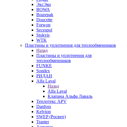
ЭксЭко
BOWA
Brazepak
Doucette
Forwon
Secespol
Stokvis
WTK
Пластины и уплотнения для теплообменников
Назад
Пластины и уплотнения для
теплообменников
FUNKE
Sondex
РИДАН
Alfa Laval
Назад
Alfa Laval
Клапана Альфа Лаваль
Теплотекс APV
Danfoss
Kelvion
SWEP (Росвеп)
Tranter
Анвитэк