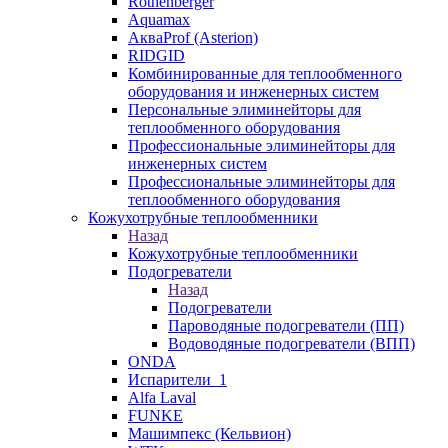
Rothenberger
Aquamax
АкваProf (Asterion)
RIDGID
Комбинированные для теплообменного
оборудования и инженерных систем
Персональные элиминейторы для
теплообменного оборудования
Профессиональные элиминейторы для
инженерных систем
Профессиональные элиминейторы для
теплообменного оборудования
Кожухотрубные теплообменники
Назад
Кожухотрубные теплообменники
Подогреватели
Назад
Подогреватели
Пароводяные подогреватели (ПП)
Водоводяные подогреватели (ВПП)
ONDA
Испарители_1
Alfa Laval
FUNKE
Машимпекс (Кельвион)