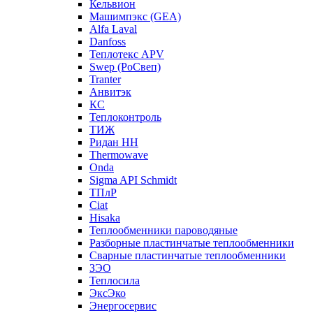
Кельвион
Машимпэкс (GEA)
Alfa Laval
Danfoss
Теплотекс APV
Swep (РоСвеп)
Tranter
Анвитэк
КС
Теплоконтроль
ТИЖ
Ридан НН
Thermowave
Onda
Sigma API Schmidt
ТПлР
Ciat
Hisaka
Теплообменники пароводяные
Разборные пластинчатые теплообменники
Сварные пластинчатые теплообменники
ЗЭО
Теплосила
ЭксЭко
Энергосервис