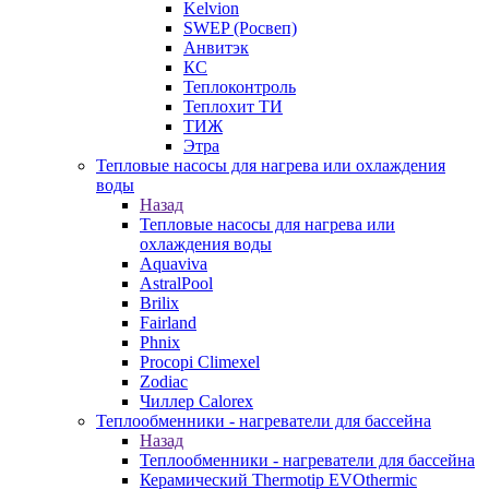
Kelvion
SWEP (Росвеп)
Анвитэк
КС
Теплоконтроль
Теплохит ТИ
ТИЖ
Этра
Тепловые насосы для нагрева или охлаждения
воды
Назад
Тепловые насосы для нагрева или
охлаждения воды
Aquaviva
AstralPool
Brilix
Fairland
Phnix
Procopi Climexel
Zodiac
Чиллер Calorex
Теплообменники - нагреватели для бассейна
Назад
Теплообменники - нагреватели для бассейна
Керамический Thermotip EVOthermic