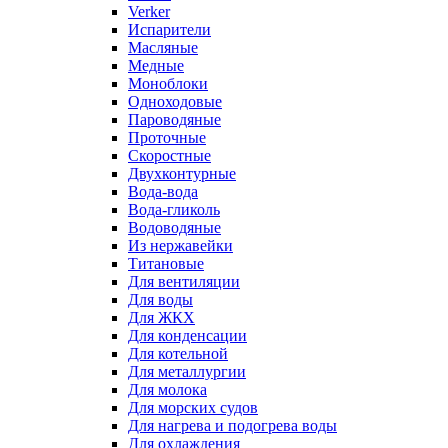
Verker
Испарители
Масляные
Медные
Моноблоки
Одноходовые
Пароводяные
Проточные
Скоростные
Двухконтурные
Вода-вода
Вода-гликоль
Водоводяные
Из нержавейки
Титановые
Для вентиляции
Для воды
Для ЖКХ
Для конденсации
Для котельной
Для металлургии
Для молока
Для морских судов
Для нагрева и подогрева воды
Для охлаждения