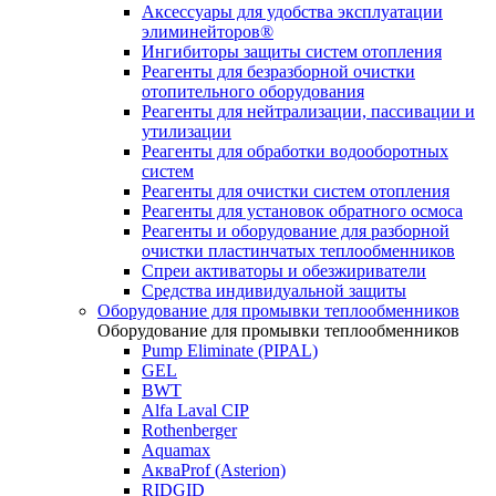
Аксессуары для удобства эксплуатации
элиминейторов®
Ингибиторы защиты систем отопления
Реагенты для безразборной очистки
отопительного оборудования
Реагенты для нейтрализации, пассивации и
утилизации
Реагенты для обработки водооборотных
систем
Реагенты для очистки систем отопления
Реагенты для установок обратного осмоса
Реагенты и оборудование для разборной
очистки пластинчатых теплообменников
Спреи активаторы и обезжириватели
Средства индивидуальной защиты
Оборудование для промывки теплообменников
Оборудование для промывки теплообменников
Pump Eliminate (PIPAL)
GEL
BWT
Alfa Laval CIP
Rothenberger
Aquamax
АкваProf (Asterion)
RIDGID