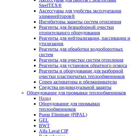
SteelTEX®
Аксессуары для удобства эксплуатации
элиминейторов®
Ингибиторы защиты систем отопления
Реагенты для безразборной очистки
отопительного оборудования
Реагенты для нейтрализации, пассивации и
утилизации
Реагенты для обработки водооборотных
систем
Реагенты для очистки систем отопления
Реагенты для установок обратного осмоса
Реагенты и оборудование для разборной
очистки пластинчатых теплообменников
Спреи активаторы и обезжириватели
Средства индивидуальной защиты
Оборудование для промывки теплообменников
Назад
Оборудование для промывки
теплообменников
Pump Eliminate (PIPAL)
GEL
BWT
Alfa Laval CIP