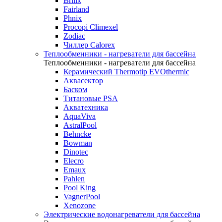
Brilix
Fairland
Phnix
Procopi Climexel
Zodiac
Чиллер Calorex
Теплообменники - нагреватели для бассейна
Теплообменники - нагреватели для бассейна
Керамический Thermotip EVOthermic
Аквасектор
Баском
Титановые PSA
Акватехника
AquaViva
AstralPool
Behncke
Bowman
Dinotec
Elecro
Emaux
Pahlen
Pool King
VagnerPool
Xenozone
Электрические водонагреватели для бассейна