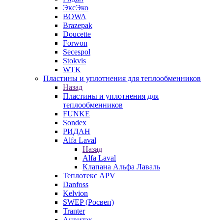
ЭксЭко
BOWA
Brazepak
Doucette
Forwon
Secespol
Stokvis
WTK
Пластины и уплотнения для теплообменников
Назад
Пластины и уплотнения для
теплообменников
FUNKE
Sondex
РИДАН
Alfa Laval
Назад
Alfa Laval
Клапана Альфа Лаваль
Теплотекс APV
Danfoss
Kelvion
SWEP (Росвеп)
Tranter
Анвитэк