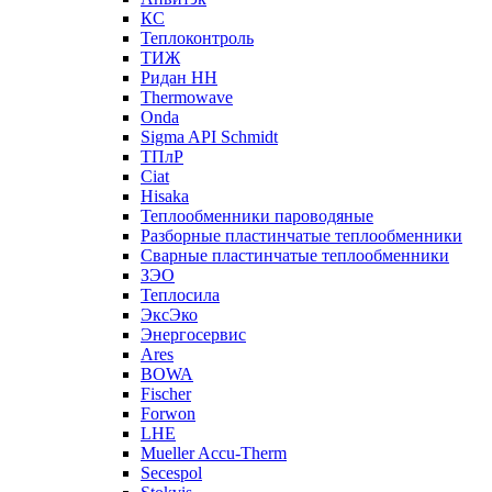
КС
Теплоконтроль
ТИЖ
Ридан НН
Thermowave
Onda
Sigma API Schmidt
ТПлР
Ciat
Hisaka
Теплообменники пароводяные
Разборные пластинчатые теплообменники
Сварные пластинчатые теплообменники
ЗЭО
Теплосила
ЭксЭко
Энергосервис
Ares
BOWA
Fischer
Forwon
LHE
Mueller Accu-Therm
Secespol