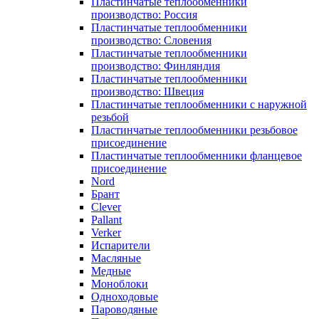
Пластинчатые теплообменники
производство: Россия
Пластинчатые теплообменники
производство: Словения
Пластинчатые теплообменники
производство: Финляндия
Пластинчатые теплообменники
производство: Швеция
Пластинчатые теплообменники с наружной
резьбой
Пластинчатые теплообменники резьбовое
присоединение
Пластинчатые теплообменники фланцевое
присоединение
Nord
Брант
Clever
Pallant
Verker
Испарители
Масляные
Медные
Моноблоки
Одноходовые
Пароводяные