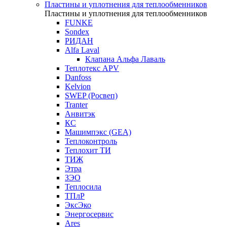
Пластины и уплотнения для теплообменников
Пластины и уплотнения для теплообменников
FUNKE
Sondex
РИДАН
Alfa Laval
Клапана Альфа Лаваль
Теплотекс APV
Danfoss
Kelvion
SWEP (Росвеп)
Tranter
Анвитэк
КС
Машимпэкс (GEA)
Теплоконтроль
Теплохит ТИ
ТИЖ
Этра
ЗЭО
Теплосила
ТПлР
ЭксЭко
Энергосервис
Ares