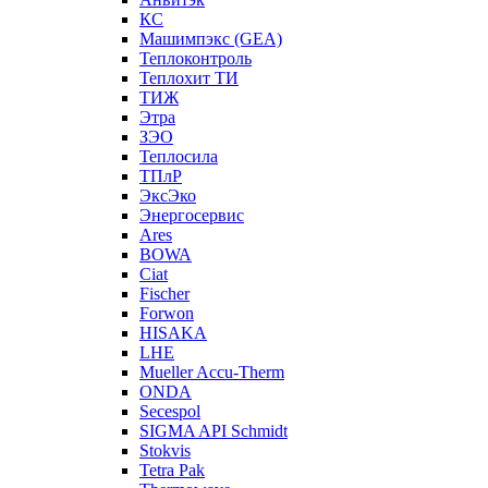
КС
Машимпэкс (GEA)
Теплоконтроль
Теплохит ТИ
ТИЖ
Этра
ЗЭО
Теплосила
ТПлР
ЭксЭко
Энергосервис
Ares
BOWA
Ciat
Fischer
Forwon
HISAKA
LHE
Mueller Accu-Therm
ONDA
Secespol
SIGMA API Schmidt
Stokvis
Tetra Pak