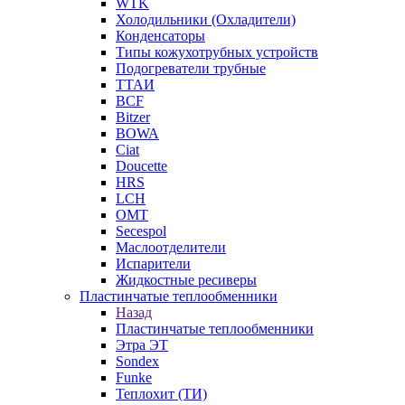
WTK
Холодильники (Охладители)
Конденсаторы
Типы кожухотрубных устройств
Подогреватели трубные
ТТАИ
BCF
Bitzer
BOWA
Ciat
Doucette
HRS
LCH
OMT
Secespol
Маслоотделители
Испарители
Жидкостные ресиверы
Пластинчатые теплообменники
Назад
Пластинчатые теплообменники
Этра ЭТ
Sondex
Funke
Теплохит (ТИ)