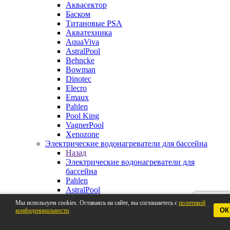
Аквасектор
Баском
Титановые PSA
Акватехника
AquaViva
AstralPool
Behncke
Bowman
Dinotec
Elecro
Emaux
Pahlen
Pool King
VagnerPool
Xenozone
Электрические водонагреватели для бассейна
Назад
Электрические водонагреватели для
бассейна
Pahlen
AstralPool
Aquaviva
Мы используем cookies. Оставаясь на сайте, вы соглашаетесь с
политикой
Behncke
ОК
конфиденциальности
.
BestWay
Elecro