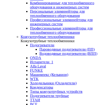
Комбинированные для теплообменного
оборудования и инженерных систем
Персональные элиминейторы для
теплообменного оборудования
Профессиональные элиминейторы для
инженерных систем
Профессиональные элиминейторы для
теплообменного оборудования
Кожухотрубные теплообменники
Кожухотрубные теплообменники
Подогреватели
Пароводяные подогреватели (ПП)
Водоводяные подогреватели (ВПП)
ONDA
Испарители_1
Alfa Laval
FUNKE
Машимпекс (Кельвион)
WTK
Холодильники (Охладители)
Конденсаторы
Типы кожухотрубных устройств
Подогреватели трубные
ТТАИ
BCF