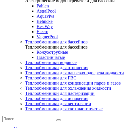
Электрические водонагреватели для бассейна
Pahlen
AstralPool
Aquaviva
Behncke
BestWay
Elecro
VagnerPool
Теплообменники для бассейнов
Теплообменники для бассейнов
Кожухотрубные
Пластинчатые
Теплообменники водяные
Теплообменники для отопления
Теплообменники для нагрева/подогрева жидкости
Теплообменники для ГВС
Теплообменники для конденсации паров и газов
Теплообменники для охлаждения жидкости
Теплообменники для пастеризации
Теплообменники для испарения
Теплообменники для вентиляции
Теплообменники для гвс пластинчатые