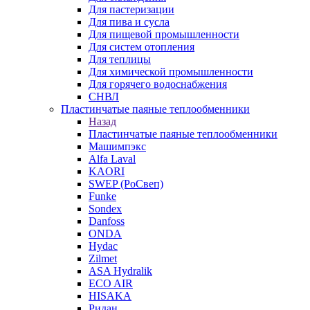
Для пастеризации
Для пива и сусла
Для пищевой промышленности
Для систем отопления
Для теплицы
Для химической промышленности
Для горячего водоснабжения
СНВЛ
Пластинчатые паяные теплообменники
Назад
Пластинчатые паяные теплообменники
Машимпэкс
Alfa Laval
KAORI
SWEP (РоСвеп)
Funke
Sondex
Danfoss
ONDA
Hydac
Zilmet
ASA Hydralik
ECO AIR
HISAKA
Ридан