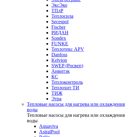
ЭксЭко
ТПлР
Теплосила
Secespol
Fischer
РИДАН
Sondex
FUNKE
Теплотекс APV
Danfoss
Kelvion
SWEP (Росвеп)
Анвитэк
КС
Теплоконтроль
Теплохит ТИ
ТИЖ
Этра
Тепловые насосы для нагрева или охлаждения
воды
Тепловые насосы для нагрева или охлаждения
воды
Aquaviva
AstralPool