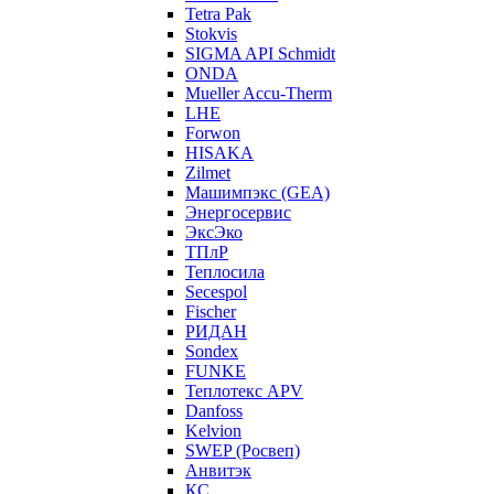
Tetra Pak
Stokvis
SIGMA API Schmidt
ONDA
Mueller Accu-Therm
LHE
Forwon
HISAKA
Zilmet
Машимпэкс (GEA)
Энергосервис
ЭксЭко
ТПлР
Теплосила
Secespol
Fischer
РИДАН
Sondex
FUNKE
Теплотекс APV
Danfoss
Kelvion
SWEP (Росвеп)
Анвитэк
КС