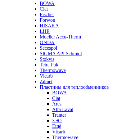
BOWA
Ciat
Fischer
Forwon
HISAKA
LHE
Mueller Accu-Therm
ONDA
Secespol
SIGMA API Schmidt
Stokvis
Tetra Pak
Thermowave
Vicarb
Zilmet
Пластины для теплообменников
BOWA
Ciat
Ares
Alfa Laval
Tranter
ЗЭО
Ещё
Vicarb
Thermowave