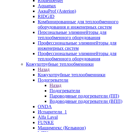
Rothenberger
Aquamax
АкваProf (Asterion)
RIDGID
Комбинированные для теплообменного
оборудования и инженерных систем
Персональные элиминейторы для
теплообменного оборудования
Профессиональные элиминейторы для
инженерных систем
Профессиональные элиминейторы для
теплообменного оборудования
Кожухотрубные теплообменники
Назад
Кожухотрубные теплообменники
Подогреватели
Назад
Подогреватели
Пароводяные подогреватели (ПП)
Водоводяные подогреватели (ВПП)
ONDA
Испарители_1
Alfa Laval
FUNKE
Машимпекс (Кельвион)