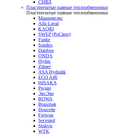
СНВЛ
Пластинчатые паяные теплообменники
Пластинчатые паяные теплообменники
Машимпэкс
Alfa Laval
KAORI
SWEP (РоСвеп)
Funke
Sondex
Danfoss
ONDA
Hydac
Zilmet
ASA Hydralik
ECO AIR
HISAKA
Ридан
ЭксЭко
BOWA
Brazepak
Doucette
Forwon
Secespol
Stokvis
WTK