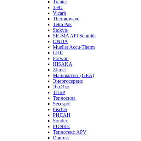
Tranter
ЗЭО
Vicarb
Thermowave
Tetra Pak
Stokvis
SIGMA API Schmidt
ONDA
Mueller Accu-Therm
LHE
Forwon
HISAKA
Zilmet
Машимпэкс (GEA)
Энергосервис
ЭксЭко
ТПлР
Теплосила
Secespol
Fischer
РИДАН
Sondex
FUNKE
Теплотекс APV
Danfoss