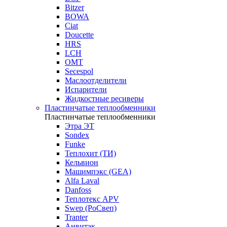
Bitzer
BOWA
Ciat
Doucette
HRS
LCH
OMT
Secespol
Маслоотделители
Испарители
Жидкостные ресиверы
Пластинчатые теплообменники
Пластинчатые теплообменники
Этра ЭТ
Sondex
Funke
Теплохит (ТИ)
Кельвион
Машимпэкс (GEA)
Alfa Laval
Danfoss
Теплотекс APV
Swep (РоСвеп)
Tranter
Анвитэк