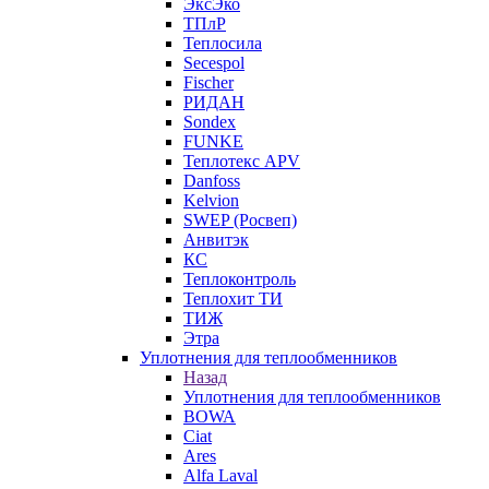
ЭксЭко
ТПлР
Теплосила
Secespol
Fischer
РИДАН
Sondex
FUNKE
Теплотекс APV
Danfoss
Kelvion
SWEP (Росвеп)
Анвитэк
КС
Теплоконтроль
Теплохит ТИ
ТИЖ
Этра
Уплотнения для теплообменников
Назад
Уплотнения для теплообменников
BOWA
Ciat
Ares
Alfa Laval