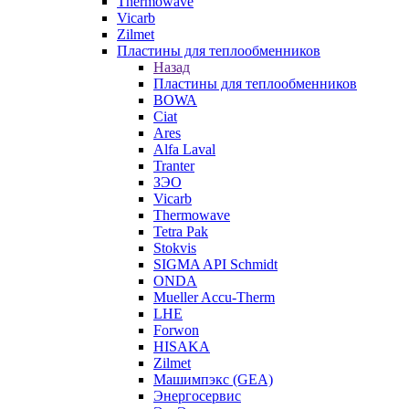
Thermowave
Vicarb
Zilmet
Пластины для теплообменников
Назад
Пластины для теплообменников
BOWA
Ciat
Ares
Alfa Laval
Tranter
ЗЭО
Vicarb
Thermowave
Tetra Pak
Stokvis
SIGMA API Schmidt
ONDA
Mueller Accu-Therm
LHE
Forwon
HISAKA
Zilmet
Машимпэкс (GEA)
Энергосервис