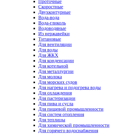
Проточные
Скоростные
Двухконтурные
Вода-вода
Вода-гликоль
Водоводяные
Из нержавейки
Титановые
Для вентиляции
Для воды
Для ЖКХ
Для конденсации
Для котельной
Для металлургии
Для молока
Для морских судов
Для нагрева и подогрева воды
Для охлаждения
Для пастеризации
Для пива и сусла
Для пищевой промышленности
Для систем отопления
Для теплицы
Для химической промышленности
Для горячего водоснабжения