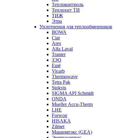
Теплоконтроль
Теплохит ТИ
ТИЖ
Этра
Уплотнения для теплообменников
BOWA
Ciat
Ares
Alfa Laval
Tranter
ЗЭО
Ещё
Vicarb
Thermowave
Tetra Pak
Stokvis
SIGMA API Schmidt
ONDA
Mueller Accu-Therm
LHE
Forwon
HISAKA
Zilmet
Машимпэкс (GEA)
Энергосервис