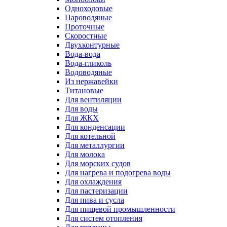
Одноходовые
Пароводяные
Проточные
Скоростные
Двухконтурные
Вода-вода
Вода-гликоль
Водоводяные
Из нержавейки
Титановые
Для вентиляции
Для воды
Для ЖКХ
Для конденсации
Для котельной
Для металлургии
Для молока
Для морских судов
Для нагрева и подогрева воды
Для охлаждения
Для пастеризации
Для пива и сусла
Для пищевой промышленности
Для систем отопления