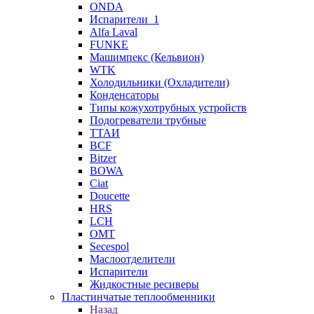
ONDA
Испарители_1
Alfa Laval
FUNKE
Машимпекс (Кельвион)
WTK
Холодильники (Охладители)
Конденсаторы
Типы кожухотрубных устройств
Подогреватели трубные
ТТАИ
BCF
Bitzer
BOWA
Ciat
Doucette
HRS
LCH
OMT
Secespol
Маслоотделители
Испарители
Жидкостные ресиверы
Пластинчатые теплообменники
Назад