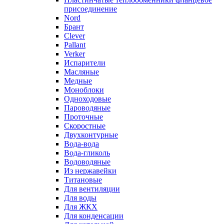
присоединение
Nord
Брант
Clever
Pallant
Verker
Испарители
Масляные
Медные
Моноблоки
Одноходовые
Пароводяные
Проточные
Скоростные
Двухконтурные
Вода-вода
Вода-гликоль
Водоводяные
Из нержавейки
Титановые
Для вентиляции
Для воды
Для ЖКХ
Для конденсации