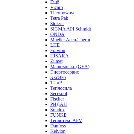
Ещё
Vicarb
Thermowave
Tetra Pak
Stokvis
SIGMA API Schmidt
ONDA
Mueller Accu-Therm
LHE
Forwon
HISAKA
Zilmet
Машимпэкс (GEA)
Энергосервис
ЭксЭко
ТПлР
Теплосила
Secespol
Fischer
РИДАН
Sondex
FUNKE
Теплотекс APV
Danfoss
Kelvion