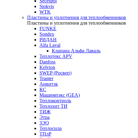
Secespol
Stokvis
WTK
Пластины и уплотнения для теплообменников
Пластины и уплотнения для теплообменников
FUNKE
Sondex
РИДАН
Alfa Laval
Клапана Альфа Лаваль
Теплотекс APV
Danfoss
Kelvion
SWEP (Росвеп)
Tranter
Анвитэк
КС
Машимпэкс (GEA)
Теплоконтроль
Теплохит ТИ
ТИЖ
Этра
ЗЭО
Теплосила
ТПлР