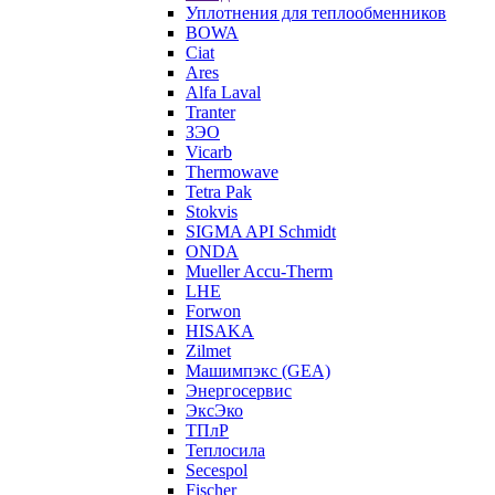
Уплотнения для теплообменников
BOWA
Ciat
Ares
Alfa Laval
Tranter
ЗЭО
Vicarb
Thermowave
Tetra Pak
Stokvis
SIGMA API Schmidt
ONDA
Mueller Accu-Therm
LHE
Forwon
HISAKA
Zilmet
Машимпэкс (GEA)
Энергосервис
ЭксЭко
ТПлР
Теплосила
Secespol
Fischer