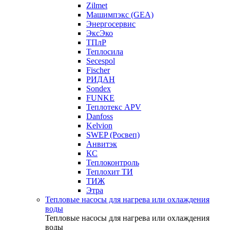
Zilmet
Машимпэкс (GEA)
Энергосервис
ЭксЭко
ТПлР
Теплосила
Secespol
Fischer
РИДАН
Sondex
FUNKE
Теплотекс APV
Danfoss
Kelvion
SWEP (Росвеп)
Анвитэк
КС
Теплоконтроль
Теплохит ТИ
ТИЖ
Этра
Тепловые насосы для нагрева или охлаждения
воды
Тепловые насосы для нагрева или охлаждения
воды