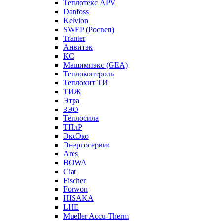
Теплотекс APV
Danfoss
Kelvion
SWEP (Росвеп)
Tranter
Анвитэк
КС
Машимпэкс (GEA)
Теплоконтроль
Теплохит ТИ
ТИЖ
Этра
ЗЭО
Теплосила
ТПлР
ЭксЭко
Энергосервис
Ares
BOWA
Ciat
Fischer
Forwon
HISAKA
LHE
Mueller Accu-Therm