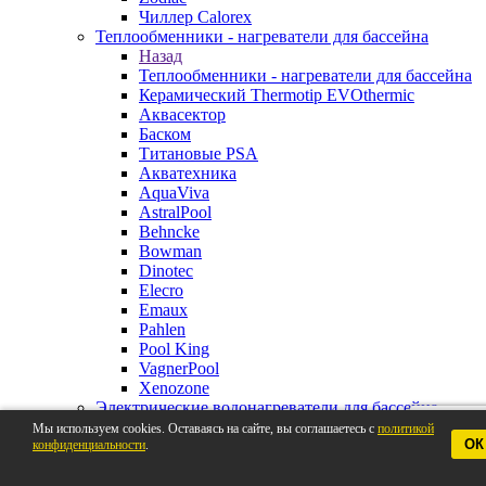
Чиллер Calorex
Теплообменники - нагреватели для бассейна
Назад
Теплообменники - нагреватели для бассейна
Керамический Thermotip EVOthermic
Аквасектор
Баском
Титановые PSA
Акватехника
AquaViva
AstralPool
Behncke
Bowman
Dinotec
Elecro
Emaux
Pahlen
Pool King
VagnerPool
Xenozone
Электрические водонагреватели для бассейна
Назад
Мы используем cookies. Оставаясь на сайте, вы соглашаетесь с
политикой
ОК
конфиденциальности
Электрические водонагреватели для
.
бассейна
Pahlen