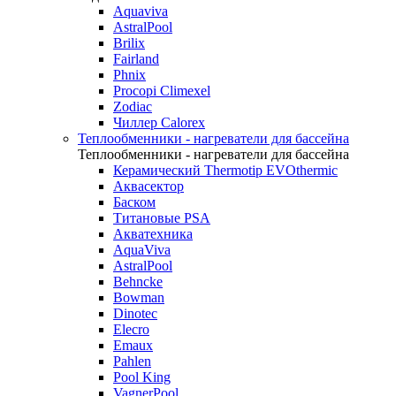
Aquaviva
AstralPool
Brilix
Fairland
Phnix
Procopi Climexel
Zodiac
Чиллер Calorex
Теплообменники - нагреватели для бассейна
Теплообменники - нагреватели для бассейна
Керамический Thermotip EVOthermic
Аквасектор
Баском
Титановые PSA
Акватехника
AquaViva
AstralPool
Behncke
Bowman
Dinotec
Elecro
Emaux
Pahlen
Pool King
VagnerPool