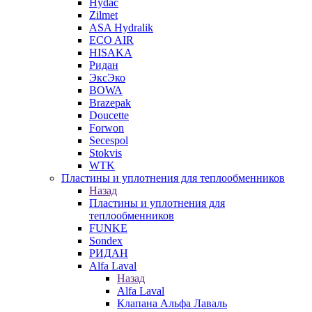
Hydac
Zilmet
ASA Hydralik
ECO AIR
HISAKA
Ридан
ЭксЭко
BOWA
Brazepak
Doucette
Forwon
Secespol
Stokvis
WTK
Пластины и уплотнения для теплообменников
Назад
Пластины и уплотнения для
теплообменников
FUNKE
Sondex
РИДАН
Alfa Laval
Назад
Alfa Laval
Клапана Альфа Лаваль