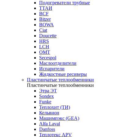
Подогреватели трубные
ТТАИ
BCF
Bitzer
BOWA
Ciat
Doucette
HRS
LCH
OMT
Secespol
Маслоотделители
Испарители
Жидкостные ресиверы
Пластинчатые теплообменники
Пластинчатые теплообменники
Этра ЭТ
Sondex
Funke
Теплохит (ТИ)
Кельвион
Машимпэкс (GEA)
Alfa Laval
Danfoss
Теплотекс APV