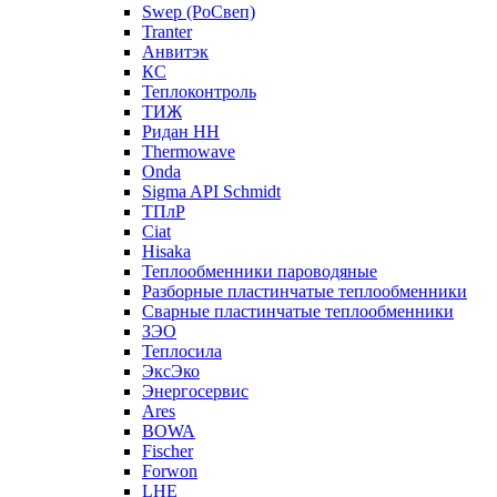
Swep (РоСвеп)
Tranter
Анвитэк
КС
Теплоконтроль
ТИЖ
Ридан НН
Thermowave
Onda
Sigma API Schmidt
ТПлР
Ciat
Hisaka
Теплообменники пароводяные
Разборные пластинчатые теплообменники
Сварные пластинчатые теплообменники
ЗЭО
Теплосила
ЭксЭко
Энергосервис
Ares
BOWA
Fischer
Forwon
LHE