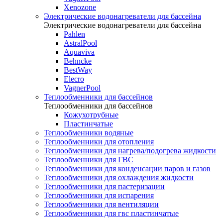
Xenozone
Электрические водонагреватели для бассейна
Электрические водонагреватели для бассейна
Pahlen
AstralPool
Aquaviva
Behncke
BestWay
Elecro
VagnerPool
Теплообменники для бассейнов
Теплообменники для бассейнов
Кожухотрубные
Пластинчатые
Теплообменники водяные
Теплообменники для отопления
Теплообменники для нагрева/подогрева жидкости
Теплообменники для ГВС
Теплообменники для конденсации паров и газов
Теплообменники для охлаждения жидкости
Теплообменники для пастеризации
Теплообменники для испарения
Теплообменники для вентиляции
Теплообменники для гвс пластинчатые