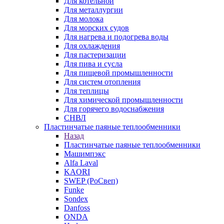
Для котельной
Для металлургии
Для молока
Для морских судов
Для нагрева и подогрева воды
Для охлаждения
Для пастеризации
Для пива и сусла
Для пищевой промышленности
Для систем отопления
Для теплицы
Для химической промышленности
Для горячего водоснабжения
СНВЛ
Пластинчатые паяные теплообменники
Назад
Пластинчатые паяные теплообменники
Машимпэкс
Alfa Laval
KAORI
SWEP (РоСвеп)
Funke
Sondex
Danfoss
ONDA