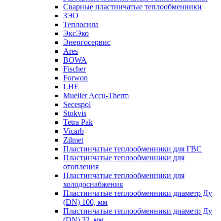
Сварные пластинчатые теплообменники
ЗЭО
Теплосила
ЭксЭко
Энергосервис
Ares
BOWA
Fischer
Forwon
LHE
Mueller Accu-Therm
Secespol
Stokvis
Tetra Pak
Vicarb
Zilmet
Пластинчатые теплообменники для ГВС
Пластинчатые теплообменники для
отопления
Пластинчатые теплообменники для
холодоснабжения
Пластинчатые теплообменники диаметр Ду
(DN) 100, мм
Пластинчатые теплообменники диаметр Ду
(DN) 32, мм