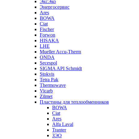
ЭксЭко
Энергосервис
Ares
BOWA
Ciat
Fischer
Forwon
HISAKA
LHE
Mueller Accu-Therm
ONDA
Secespol
SIGMA API Schmidt
Stokvis
Tetra Pak
Thermowave
Vicarb
Zilmet
Пластины для теплообменников
BOWA
Ciat
Ares
Alfa Laval
Tranter
ЗЭО