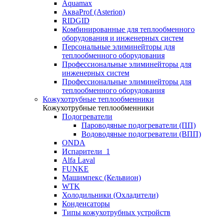
Aquamax
АкваProf (Asterion)
RIDGID
Комбинированные для теплообменного
оборудования и инженерных систем
Персональные элиминейторы для
теплообменного оборудования
Профессиональные элиминейторы для
инженерных систем
Профессиональные элиминейторы для
теплообменного оборудования
Кожухотрубные теплообменники
Кожухотрубные теплообменники
Подогреватели
Пароводяные подогреватели (ПП)
Водоводяные подогреватели (ВПП)
ONDA
Испарители_1
Alfa Laval
FUNKE
Машимпекс (Кельвион)
WTK
Холодильники (Охладители)
Конденсаторы
Типы кожухотрубных устройств