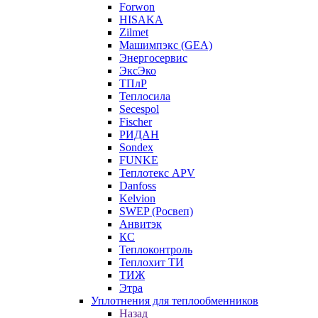
Forwon
HISAKA
Zilmet
Машимпэкс (GEA)
Энергосервис
ЭксЭко
ТПлР
Теплосила
Secespol
Fischer
РИДАН
Sondex
FUNKE
Теплотекс APV
Danfoss
Kelvion
SWEP (Росвеп)
Анвитэк
КС
Теплоконтроль
Теплохит ТИ
ТИЖ
Этра
Уплотнения для теплообменников
Назад