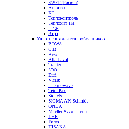
SWEP (Росвеп)
Анвитэк
КС
Теплоконтроль
Теплохит ТИ
ТИЖ
Этра
Уплотнения для теплообменников
BOWA
Ciat
Ares
Alfa Laval
Tranter
ЗЭО
Ещё
Vicarb
Thermowave
Tetra Pak
Stokvis
SIGMA API Schmidt
ONDA
Mueller Accu-Therm
LHE
Forwon
HISAKA