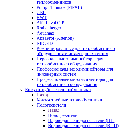
теплообменников
Pump Eliminate (PIPAL)
GEL
BWT
Alfa Laval CIP
Rothenberger
Aquamax
АкваProf (Asterion)
RIDGID
Комбинированные для теплообменного
оборудования и инженерных систем
Персональные элиминейторы для
теплообменного оборудования
Профессиональные элиминейторы для
инженерных систем
Профессиональные элиминейторы для
теплообменного оборудования
Кожухотрубные теплообменники
Назад
Кожухотрубные теплообменники
Подогреватели
Назад
Подогреватели
Пароводяные подогреватели (ПП)
Водоводяные подогреватели (ВПП)