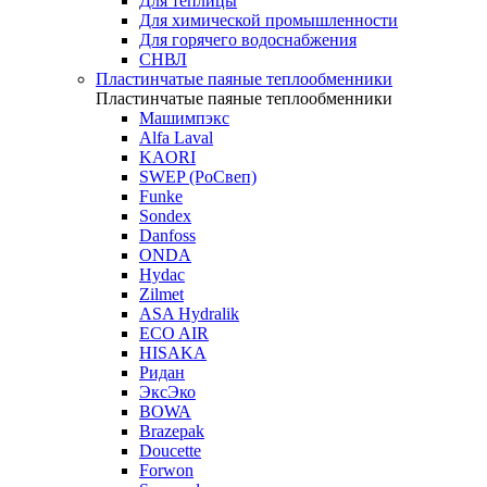
Для теплицы
Для химической промышленности
Для горячего водоснабжения
СНВЛ
Пластинчатые паяные теплообменники
Пластинчатые паяные теплообменники
Машимпэкс
Alfa Laval
KAORI
SWEP (РоСвеп)
Funke
Sondex
Danfoss
ONDA
Hydac
Zilmet
ASA Hydralik
ECO AIR
HISAKA
Ридан
ЭксЭко
BOWA
Brazepak
Doucette
Forwon