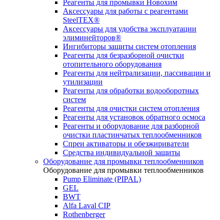
Реагенты для промывки Новохим
Аксессуары для работы с реагентами
SteelTEX®
Аксессуары для удобства эксплуатации
элиминейторов®
Ингибиторы защиты систем отопления
Реагенты для безразборной очистки
отопительного оборудования
Реагенты для нейтрализации, пассивации и
утилизации
Реагенты для обработки водооборотных
систем
Реагенты для очистки систем отопления
Реагенты для установок обратного осмоса
Реагенты и оборудование для разборной
очистки пластинчатых теплообменников
Спреи активаторы и обезжириватели
Средства индивидуальной защиты
Оборудование для промывки теплообменников
Оборудование для промывки теплообменников
Pump Eliminate (PIPAL)
GEL
BWT
Alfa Laval CIP
Rothenberger