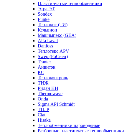
Пластинчатые теплообменники
Этра ЭТ
Sondex
Funke
Теплохит (ТИ)
Кельвион
Машимпэкс (GEA)
Alfa Laval
Danfoss
Теплотекс APV
Swep (РоСвеп)
Tranter
Анвитэк
КС
Теплоконтроль
ТИЖ
Ридан НН
Thermowave
Onda
Sigma API Schmidt
ТПлР
Ciat
Hisaka
Теплообменники пароводяные
Разборные пластинчатые теплообменники