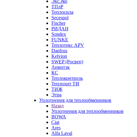
ЭксЭко
ТПлР
Теплосила
Secespol
Fischer
РИДАН
Sondex
FUNKE
Теплотекс APV
Danfoss
Kelvion
SWEP (Росвеп)
Анвитэк
КС
Теплоконтроль
Теплохит ТИ
ТИЖ
Этра
Уплотнения для теплообменников
Назад
Уплотнения для теплообменников
BOWA
Ciat
Ares
Alfa Laval