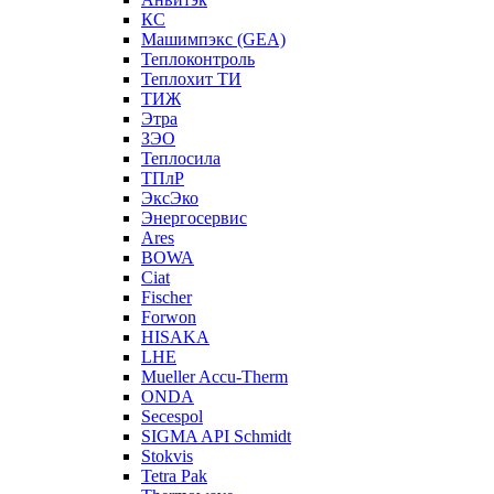
КС
Машимпэкс (GEA)
Теплоконтроль
Теплохит ТИ
ТИЖ
Этра
ЗЭО
Теплосила
ТПлР
ЭксЭко
Энергосервис
Ares
BOWA
Ciat
Fischer
Forwon
HISAKA
LHE
Mueller Accu-Therm
ONDA
Secespol
SIGMA API Schmidt
Stokvis
Tetra Pak