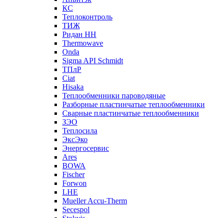
КС
Теплоконтроль
ТИЖ
Ридан НН
Thermowave
Onda
Sigma API Schmidt
ТПлР
Ciat
Hisaka
Теплообменники пароводяные
Разборные пластинчатые теплообменники
Сварные пластинчатые теплообменники
ЗЭО
Теплосила
ЭксЭко
Энергосервис
Ares
BOWA
Fischer
Forwon
LHE
Mueller Accu-Therm
Secespol