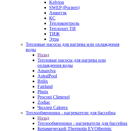
Kelvion
SWEP (Росвеп)
Анвитэк
КС
Теплоконтроль
Теплохит ТИ
ТИЖ
Этра
Тепловые насосы для нагрева или охлаждения
воды
Назад
Тепловые насосы для нагрева или
охлаждения воды
Aquaviva
AstralPool
Brilix
Fairland
Phnix
Procopi Climexel
Zodiac
Чиллер Calorex
Теплообменники - нагреватели для бассейна
Назад
Теплообменники - нагреватели для бассейна
Керамический Thermotip EVOthermic