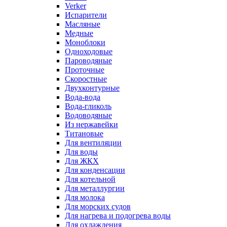
Verker
Испарители
Масляные
Медные
Моноблоки
Одноходовые
Пароводяные
Проточные
Скоростные
Двухконтурные
Вода-вода
Вода-гликоль
Водоводяные
Из нержавейки
Титановые
Для вентиляции
Для воды
Для ЖКХ
Для конденсации
Для котельной
Для металлургии
Для молока
Для морских судов
Для нагрева и подогрева воды
Для охлаждения