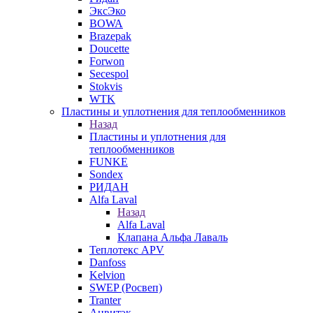
ЭксЭко
BOWA
Brazepak
Doucette
Forwon
Secespol
Stokvis
WTK
Пластины и уплотнения для теплообменников
Назад
Пластины и уплотнения для
теплообменников
FUNKE
Sondex
РИДАН
Alfa Laval
Назад
Alfa Laval
Клапана Альфа Лаваль
Теплотекс APV
Danfoss
Kelvion
SWEP (Росвеп)
Tranter
Анвитэк