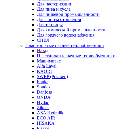
Для пастеризации
Для пива и сусла
Для пищевой промышленности
Для систем отопления
Для теплицы
Для химической промышленности
Для горячего водоснабжения
СНВЛ
Пластинчатые паяные теплообменники
Назад
Пластинчатые паяные теплообменники
Машимпэкс
Alfa Laval
KAORI
SWEP (РоСвеп)
Funke
Sondex
Danfoss
ONDA
Hydac
Zilmet
ASA Hydralik
ECO AIR
HISAKA
Ридан