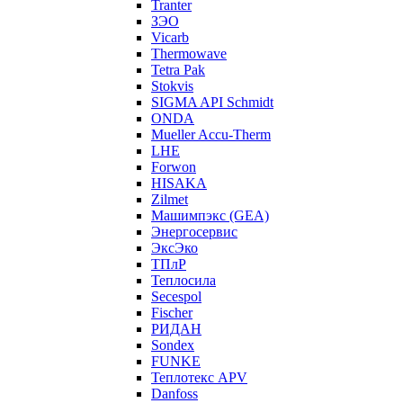
Tranter
ЗЭО
Vicarb
Thermowave
Tetra Pak
Stokvis
SIGMA API Schmidt
ONDA
Mueller Accu-Therm
LHE
Forwon
HISAKA
Zilmet
Машимпэкс (GEA)
Энергосервис
ЭксЭко
ТПлР
Теплосила
Secespol
Fischer
РИДАН
Sondex
FUNKE
Теплотекс APV
Danfoss