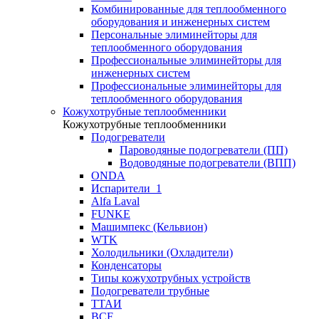
Комбинированные для теплообменного
оборудования и инженерных систем
Персональные элиминейторы для
теплообменного оборудования
Профессиональные элиминейторы для
инженерных систем
Профессиональные элиминейторы для
теплообменного оборудования
Кожухотрубные теплообменники
Кожухотрубные теплообменники
Подогреватели
Пароводяные подогреватели (ПП)
Водоводяные подогреватели (ВПП)
ONDA
Испарители_1
Alfa Laval
FUNKE
Машимпекс (Кельвион)
WTK
Холодильники (Охладители)
Конденсаторы
Типы кожухотрубных устройств
Подогреватели трубные
ТТАИ
BCF