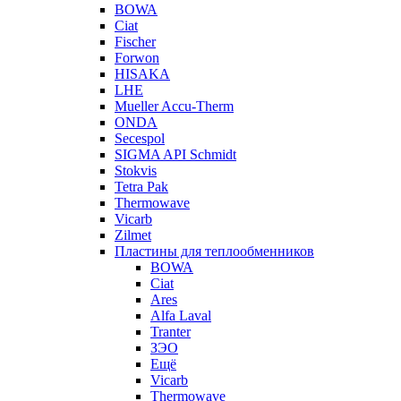
BOWA
Ciat
Fischer
Forwon
HISAKA
LHE
Mueller Accu-Therm
ONDA
Secespol
SIGMA API Schmidt
Stokvis
Tetra Pak
Thermowave
Vicarb
Zilmet
Пластины для теплообменников
BOWA
Ciat
Ares
Alfa Laval
Tranter
ЗЭО
Ещё
Vicarb
Thermowave