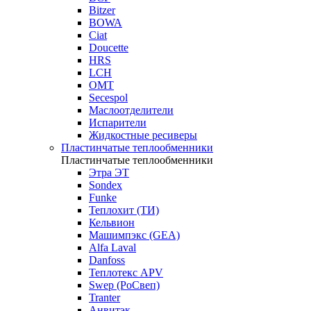
Bitzer
BOWA
Ciat
Doucette
HRS
LCH
OMT
Secespol
Маслоотделители
Испарители
Жидкостные ресиверы
Пластинчатые теплообменники
Пластинчатые теплообменники
Этра ЭТ
Sondex
Funke
Теплохит (ТИ)
Кельвион
Машимпэкс (GEA)
Alfa Laval
Danfoss
Теплотекс APV
Swep (РоСвеп)
Tranter
Анвитэк