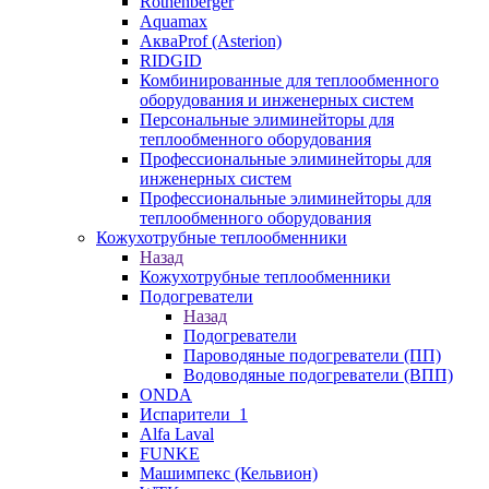
Rothenberger
Aquamax
АкваProf (Asterion)
RIDGID
Комбинированные для теплообменного
оборудования и инженерных систем
Персональные элиминейторы для
теплообменного оборудования
Профессиональные элиминейторы для
инженерных систем
Профессиональные элиминейторы для
теплообменного оборудования
Кожухотрубные теплообменники
Назад
Кожухотрубные теплообменники
Подогреватели
Назад
Подогреватели
Пароводяные подогреватели (ПП)
Водоводяные подогреватели (ВПП)
ONDA
Испарители_1
Alfa Laval
FUNKE
Машимпекс (Кельвион)