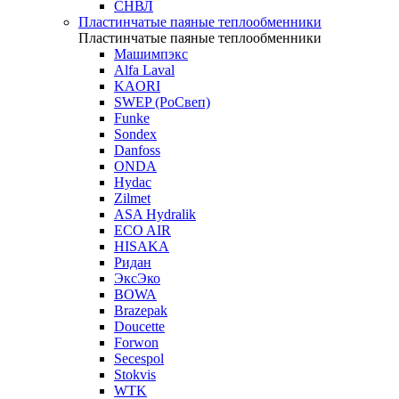
СНВЛ
Пластинчатые паяные теплообменники
Пластинчатые паяные теплообменники
Машимпэкс
Alfa Laval
KAORI
SWEP (РоСвеп)
Funke
Sondex
Danfoss
ONDA
Hydac
Zilmet
ASA Hydralik
ECO AIR
HISAKA
Ридан
ЭксЭко
BOWA
Brazepak
Doucette
Forwon
Secespol
Stokvis
WTK