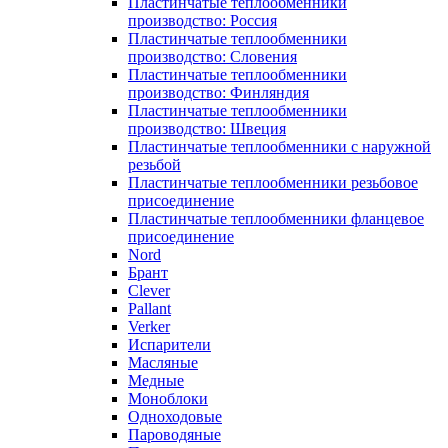
Пластинчатые теплообменники
производство: Россия
Пластинчатые теплообменники
производство: Словения
Пластинчатые теплообменники
производство: Финляндия
Пластинчатые теплообменники
производство: Швеция
Пластинчатые теплообменники с наружной
резьбой
Пластинчатые теплообменники резьбовое
присоединение
Пластинчатые теплообменники фланцевое
присоединение
Nord
Брант
Clever
Pallant
Verker
Испарители
Масляные
Медные
Моноблоки
Одноходовые
Пароводяные