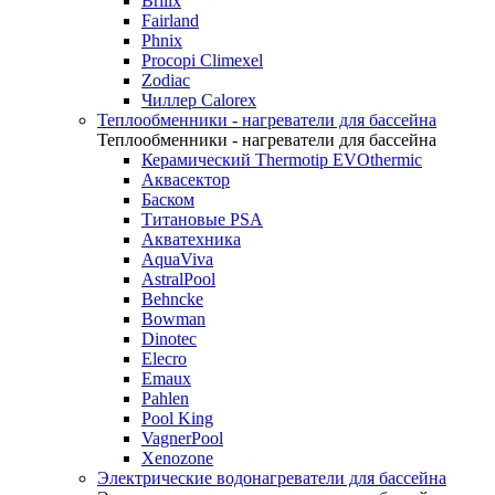
Brilix
Fairland
Phnix
Procopi Climexel
Zodiac
Чиллер Calorex
Теплообменники - нагреватели для бассейна
Теплообменники - нагреватели для бассейна
Керамический Thermotip EVOthermic
Аквасектор
Баском
Титановые PSA
Акватехника
AquaViva
AstralPool
Behncke
Bowman
Dinotec
Elecro
Emaux
Pahlen
Pool King
VagnerPool
Xenozone
Электрические водонагреватели для бассейна