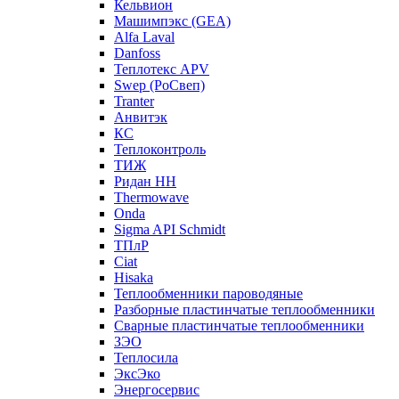
Кельвион
Машимпэкс (GEA)
Alfa Laval
Danfoss
Теплотекс APV
Swep (РоСвеп)
Tranter
Анвитэк
КС
Теплоконтроль
ТИЖ
Ридан НН
Thermowave
Onda
Sigma API Schmidt
ТПлР
Ciat
Hisaka
Теплообменники пароводяные
Разборные пластинчатые теплообменники
Сварные пластинчатые теплообменники
ЗЭО
Теплосила
ЭксЭко
Энергосервис