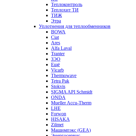
Теплоконтроль
Теплохит ТИ
ТИЖ
Этра
Уплотнения для теплообменников
BOWA
Ciat
Ares
Alfa Laval
Tranter
ЗЭО
Ещё
Vicarb
Thermowave
Tetra Pak
Stokvis
SIGMA API Schmidt
ONDA
Mueller Accu-Therm
LHE
Forwon
HISAKA
Zilmet
Машимпэкс (GEA)
Энергосервис