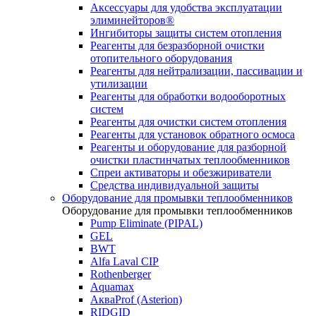
Аксессуары для удобства эксплуатации
элиминейторов®
Ингибиторы защиты систем отопления
Реагенты для безразборной очистки
отопительного оборудования
Реагенты для нейтрализации, пассивации и
утилизации
Реагенты для обработки водооборотных
систем
Реагенты для очистки систем отопления
Реагенты для установок обратного осмоса
Реагенты и оборудование для разборной
очистки пластинчатых теплообменников
Спреи активаторы и обезжириватели
Средства индивидуальной защиты
Оборудование для промывки теплообменников
Оборудование для промывки теплообменников
Pump Eliminate (PIPAL)
GEL
BWT
Alfa Laval CIP
Rothenberger
Aquamax
АкваProf (Asterion)
RIDGID