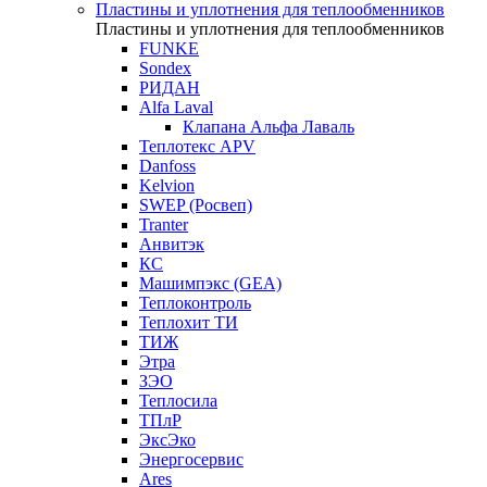
Пластины и уплотнения для теплообменников
Пластины и уплотнения для теплообменников
FUNKE
Sondex
РИДАН
Alfa Laval
Клапана Альфа Лаваль
Теплотекс APV
Danfoss
Kelvion
SWEP (Росвеп)
Tranter
Анвитэк
КС
Машимпэкс (GEA)
Теплоконтроль
Теплохит ТИ
ТИЖ
Этра
ЗЭО
Теплосила
ТПлР
ЭксЭко
Энергосервис
Ares