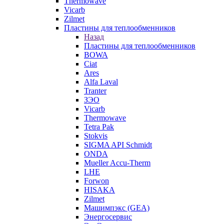
Thermowave
Vicarb
Zilmet
Пластины для теплообменников
Назад
Пластины для теплообменников
BOWA
Ciat
Ares
Alfa Laval
Tranter
ЗЭО
Vicarb
Thermowave
Tetra Pak
Stokvis
SIGMA API Schmidt
ONDA
Mueller Accu-Therm
LHE
Forwon
HISAKA
Zilmet
Машимпэкс (GEA)
Энергосервис