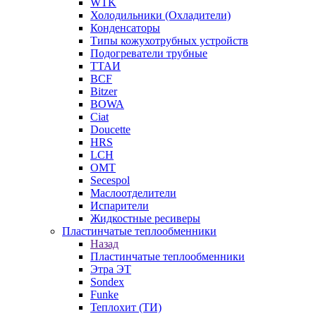
WTK
Холодильники (Охладители)
Конденсаторы
Типы кожухотрубных устройств
Подогреватели трубные
ТТАИ
BCF
Bitzer
BOWA
Ciat
Doucette
HRS
LCH
OMT
Secespol
Маслоотделители
Испарители
Жидкостные ресиверы
Пластинчатые теплообменники
Назад
Пластинчатые теплообменники
Этра ЭТ
Sondex
Funke
Теплохит (ТИ)