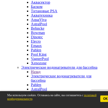
Аквасектор
Баском
Титановые PSA
Акватехника
AquaViva
AstralPool
Behncke
Bowman
Dinotec
Elecro
Emaux
Pahlen
Pool King
VagnerPool
Xenozone
Электрические водонагреватели для бассейна
Назад
Электрические водонагреватели для
бассейна
Pahlen
AstralPool
Aquaviva
Мы используем cookies. Оставаясь на сайте, вы соглашаетесь с
политикой
Behncke
ОК
конфиденциальности
.
BestWay
Elecro