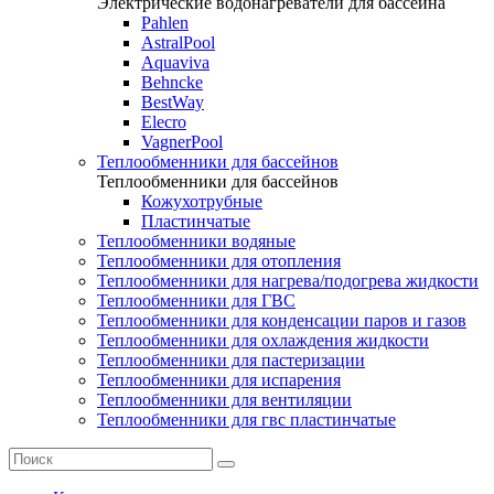
Электрические водонагреватели для бассейна
Pahlen
AstralPool
Aquaviva
Behncke
BestWay
Elecro
VagnerPool
Теплообменники для бассейнов
Теплообменники для бассейнов
Кожухотрубные
Пластинчатые
Теплообменники водяные
Теплообменники для отопления
Теплообменники для нагрева/подогрева жидкости
Теплообменники для ГВС
Теплообменники для конденсации паров и газов
Теплообменники для охлаждения жидкости
Теплообменники для пастеризации
Теплообменники для испарения
Теплообменники для вентиляции
Теплообменники для гвс пластинчатые