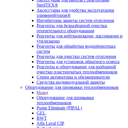
SteelTEX®
Аксессуары для удобства эксплуатации
элиминейторов®
Ингибиторы защиты систем отопления
Реагенты для безразборной очистки
отопительного оборудования
Реагенты для нейтрализации, пассивации и
утилизации
Реагенты для обработки водооборотных
систем
Реагенты для очистки систем отопления
Реагенты для установок обратного осмоса
Реагенты и оборудование для разборной
очистки пластинчатых теплообменников
Спреи активаторы и обезжириватели
Средства индивидуальной защиты
Оборудование для промывки теплообменников
Назад
Оборудование для промывки
теплообменников
Pump Eliminate (PIPAL)
GEL
BWT
Alfa Laval CIP