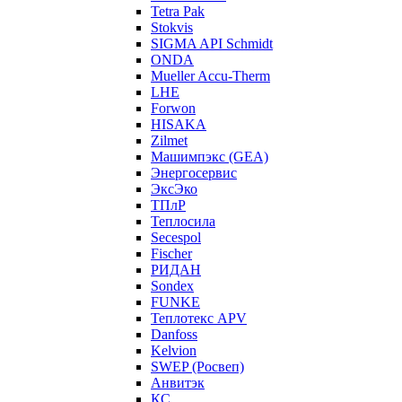
Tetra Pak
Stokvis
SIGMA API Schmidt
ONDA
Mueller Accu-Therm
LHE
Forwon
HISAKA
Zilmet
Машимпэкс (GEA)
Энергосервис
ЭксЭко
ТПлР
Теплосила
Secespol
Fischer
РИДАН
Sondex
FUNKE
Теплотекс APV
Danfoss
Kelvion
SWEP (Росвеп)
Анвитэк
КС