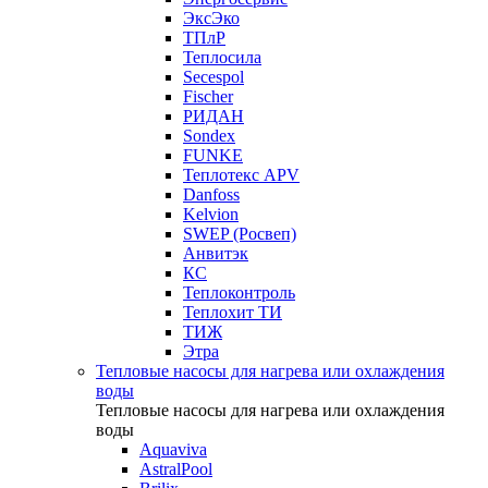
ЭксЭко
ТПлР
Теплосила
Secespol
Fischer
РИДАН
Sondex
FUNKE
Теплотекс APV
Danfoss
Kelvion
SWEP (Росвеп)
Анвитэк
КС
Теплоконтроль
Теплохит ТИ
ТИЖ
Этра
Тепловые насосы для нагрева или охлаждения
воды
Тепловые насосы для нагрева или охлаждения
воды
Aquaviva
AstralPool