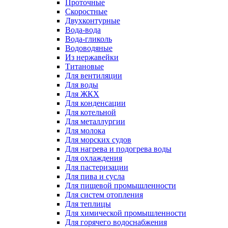
Проточные
Скоростные
Двухконтурные
Вода-вода
Вода-гликоль
Водоводяные
Из нержавейки
Титановые
Для вентиляции
Для воды
Для ЖКХ
Для конденсации
Для котельной
Для металлургии
Для молока
Для морских судов
Для нагрева и подогрева воды
Для охлаждения
Для пастеризации
Для пива и сусла
Для пищевой промышленности
Для систем отопления
Для теплицы
Для химической промышленности
Для горячего водоснабжения