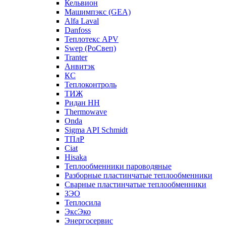
Кельвион
Машимпэкс (GEA)
Alfa Laval
Danfoss
Теплотекс APV
Swep (РоСвеп)
Tranter
Анвитэк
КС
Теплоконтроль
ТИЖ
Ридан НН
Thermowave
Onda
Sigma API Schmidt
ТПлР
Ciat
Hisaka
Теплообменники пароводяные
Разборные пластинчатые теплообменники
Сварные пластинчатые теплообменники
ЗЭО
Теплосила
ЭксЭко
Энергосервис