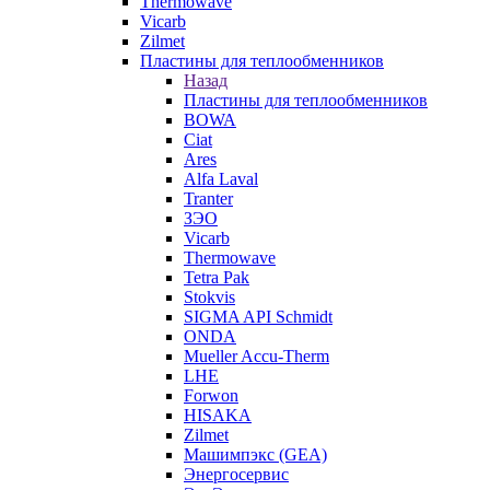
Thermowave
Vicarb
Zilmet
Пластины для теплообменников
Назад
Пластины для теплообменников
BOWA
Ciat
Ares
Alfa Laval
Tranter
ЗЭО
Vicarb
Thermowave
Tetra Pak
Stokvis
SIGMA API Schmidt
ONDA
Mueller Accu-Therm
LHE
Forwon
HISAKA
Zilmet
Машимпэкс (GEA)
Энергосервис