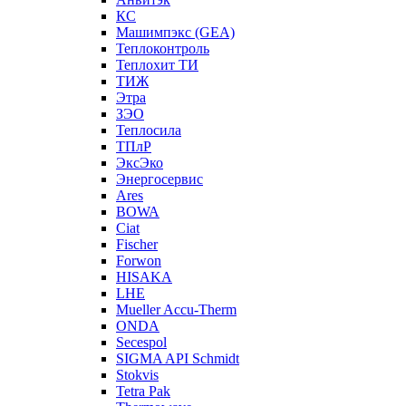
КС
Машимпэкс (GEA)
Теплоконтроль
Теплохит ТИ
ТИЖ
Этра
ЗЭО
Теплосила
ТПлР
ЭксЭко
Энергосервис
Ares
BOWA
Ciat
Fischer
Forwon
HISAKA
LHE
Mueller Accu-Therm
ONDA
Secespol
SIGMA API Schmidt
Stokvis
Tetra Pak