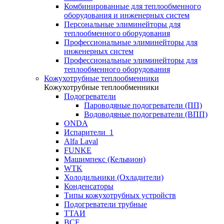
Комбинированные для теплообменного
оборудования и инженерных систем
Персональные элиминейторы для
теплообменного оборудования
Профессиональные элиминейторы для
инженерных систем
Профессиональные элиминейторы для
теплообменного оборудования
Кожухотрубные теплообменники
Кожухотрубные теплообменники
Подогреватели
Пароводяные подогреватели (ПП)
Водоводяные подогреватели (ВПП)
ONDA
Испарители_1
Alfa Laval
FUNKE
Машимпекс (Кельвион)
WTK
Холодильники (Охладители)
Конденсаторы
Типы кожухотрубных устройств
Подогреватели трубные
ТТАИ
BCF