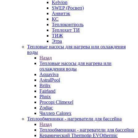
Kelvion
SWEP (Росвеп)
Анвитэк
КС
Теплоконтроль
Теплохит ТИ
ТИЖ
Этра
Тепловые насосы для нагрева или охлаждения
воды
Назад
Тепловые насосы для нагрева или
охлаждения воды
Aquaviva
AstralPool
Brilix
Fairland
Phnix
Procopi Climexel
Zodiac
Чиллер Calorex
Теплообменники - нагреватели для бассейна
Назад
Теплообменники - нагреватели для бассейна
Керамический Thermotip EVOthermic