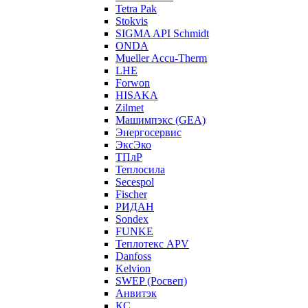
Tetra Pak
Stokvis
SIGMA API Schmidt
ONDA
Mueller Accu-Therm
LHE
Forwon
HISAKA
Zilmet
Машимпэкс (GEA)
Энергосервис
ЭксЭко
ТПлР
Теплосила
Secespol
Fischer
РИДАН
Sondex
FUNKE
Теплотекс APV
Danfoss
Kelvion
SWEP (Росвеп)
Анвитэк
КС