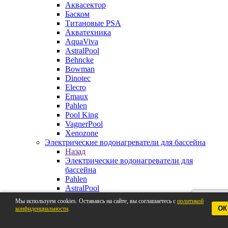
Аквасектор
Баском
Титановые PSA
Акватехника
AquaViva
AstralPool
Behncke
Bowman
Dinotec
Elecro
Emaux
Pahlen
Pool King
VagnerPool
Xenozone
Электрические водонагреватели для бассейна
Назад
Электрические водонагреватели для
бассейна
Pahlen
AstralPool
Aquaviva
Мы используем cookies. Оставаясь на сайте, вы соглашаетесь с
политикой
Behncke
ОК
конфиденциальности
.
BestWay
Elecro