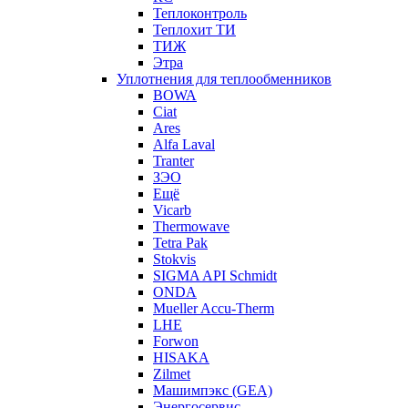
Теплоконтроль
Теплохит ТИ
ТИЖ
Этра
Уплотнения для теплообменников
BOWA
Ciat
Ares
Alfa Laval
Tranter
ЗЭО
Ещё
Vicarb
Thermowave
Tetra Pak
Stokvis
SIGMA API Schmidt
ONDA
Mueller Accu-Therm
LHE
Forwon
HISAKA
Zilmet
Машимпэкс (GEA)
Энергосервис