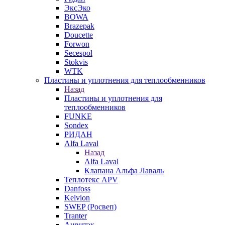
ЭксЭко
BOWA
Brazepak
Doucette
Forwon
Secespol
Stokvis
WTK
Пластины и уплотнения для теплообменников
Назад
Пластины и уплотнения для
теплообменников
FUNKE
Sondex
РИДАН
Alfa Laval
Назад
Alfa Laval
Клапана Альфа Лаваль
Теплотекс APV
Danfoss
Kelvion
SWEP (Росвеп)
Tranter
Анвитэк