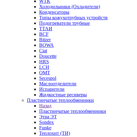
WTK
Холодильники (Охладители)
Конденсаторы
Типы кожухотрубных устройств
Подогреватели трубные
ТТАИ
BCF
Bitzer
BOWA
Ciat
Doucette
HRS
LCH
OMT
Secespol
Маслоотделители
Испарители
Жидкостные ресиверы
Пластинчатые теплообменники
Назад
Пластинчатые теплообменники
Этра ЭТ
Sondex
Funke
Теплохит (ТИ)