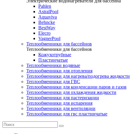
Электрические водонагреватели для бассейна
Pahlen
AstralPool
Aquaviva
Behncke
BestWay
Elecro
VagnerPool
Теплообменники для бассейнов
Теплообменники для бассейнов
Кожухотрубные
Пластинчатые
Теплообменники водяные
Теплообменники для отопления
Теплообменники для нагрева/подогрева жидкости
Теплообменники для ГВС
Теплообменники для конденсации паров и газов
Теплообменники для охлаждения жидкости
Теплообменники для пастеризации
Теплообменники для испарения
Теплообменники для вентиляции
Теплообменники для гвс пластинчатые