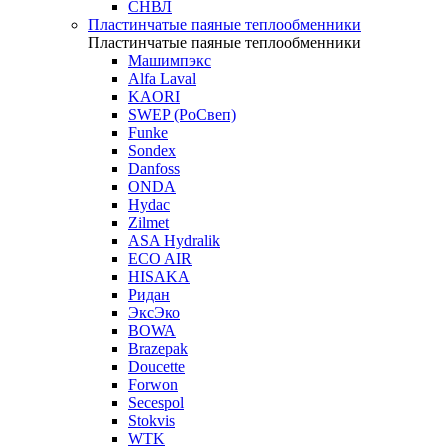
СНВЛ
Пластинчатые паяные теплообменники
Пластинчатые паяные теплообменники
Машимпэкс
Alfa Laval
KAORI
SWEP (РоСвеп)
Funke
Sondex
Danfoss
ONDA
Hydac
Zilmet
ASA Hydralik
ECO AIR
HISAKA
Ридан
ЭксЭко
BOWA
Brazepak
Doucette
Forwon
Secespol
Stokvis
WTK