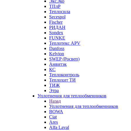
ЭксЭко
ТПлР
Теплосила
Secespol
Fischer
РИДАН
Sondex
FUNKE
Теплотекс APV
Danfoss
Kelvion
SWEP (Росвеп)
Анвитэк
КС
Теплоконтроль
Теплохит ТИ
ТИЖ
Этра
Уплотнения для теплообменников
Назад
Уплотнения для теплообменников
BOWA
Ciat
Ares
Alfa Laval