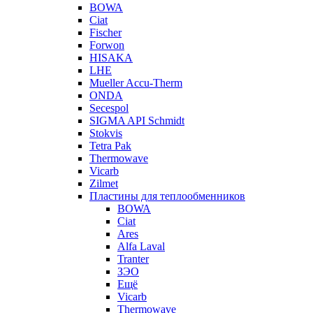
BOWA
Ciat
Fischer
Forwon
HISAKA
LHE
Mueller Accu-Therm
ONDA
Secespol
SIGMA API Schmidt
Stokvis
Tetra Pak
Thermowave
Vicarb
Zilmet
Пластины для теплообменников
BOWA
Ciat
Ares
Alfa Laval
Tranter
ЗЭО
Ещё
Vicarb
Thermowave