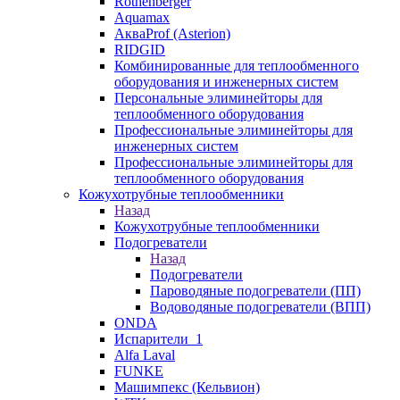
Rothenberger
Aquamax
АкваProf (Asterion)
RIDGID
Комбинированные для теплообменного
оборудования и инженерных систем
Персональные элиминейторы для
теплообменного оборудования
Профессиональные элиминейторы для
инженерных систем
Профессиональные элиминейторы для
теплообменного оборудования
Кожухотрубные теплообменники
Назад
Кожухотрубные теплообменники
Подогреватели
Назад
Подогреватели
Пароводяные подогреватели (ПП)
Водоводяные подогреватели (ВПП)
ONDA
Испарители_1
Alfa Laval
FUNKE
Машимпекс (Кельвион)