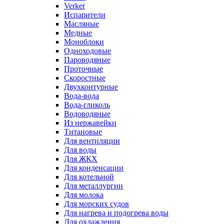
Verker
Испарители
Масляные
Медные
Моноблоки
Одноходовые
Пароводяные
Проточные
Скоростные
Двухконтурные
Вода-вода
Вода-гликоль
Водоводяные
Из нержавейки
Титановые
Для вентиляции
Для воды
Для ЖКХ
Для конденсации
Для котельной
Для металлургии
Для молока
Для морских судов
Для нагрева и подогрева воды
Для охлаждения