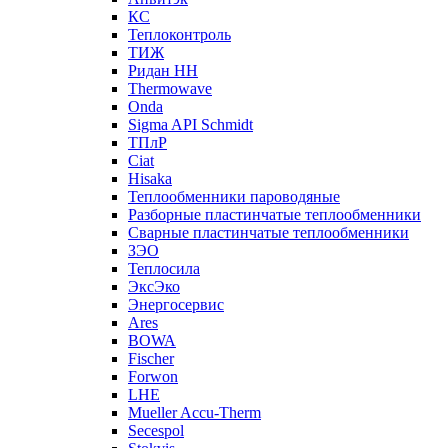
КС
Теплоконтроль
ТИЖ
Ридан НН
Thermowave
Onda
Sigma API Schmidt
ТПлР
Ciat
Hisaka
Теплообменники пароводяные
Разборные пластинчатые теплообменники
Сварные пластинчатые теплообменники
ЗЭО
Теплосила
ЭксЭко
Энергосервис
Ares
BOWA
Fischer
Forwon
LHE
Mueller Accu-Therm
Secespol