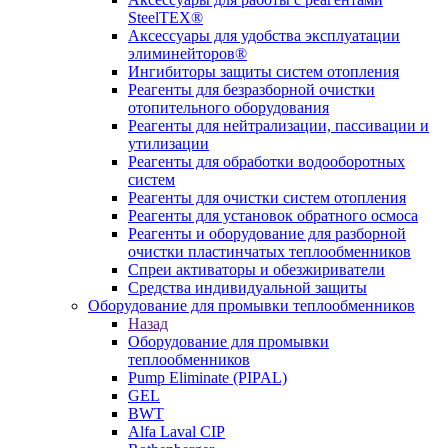
SteelTEX®
Аксессуары для удобства эксплуатации
элиминейторов®
Ингибиторы защиты систем отопления
Реагенты для безразборной очистки
отопительного оборудования
Реагенты для нейтрализации, пассивации и
утилизации
Реагенты для обработки водооборотных
систем
Реагенты для очистки систем отопления
Реагенты для установок обратного осмоса
Реагенты и оборудование для разборной
очистки пластинчатых теплообменников
Спреи активаторы и обезжириватели
Средства индивидуальной защиты
Оборудование для промывки теплообменников
Назад
Оборудование для промывки
теплообменников
Pump Eliminate (PIPAL)
GEL
BWT
Alfa Laval CIP