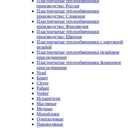
Пластинчатые теплообменники
производство: Россия
Пластинчатые теплообменники
производство: Словения
Пластинчатые теплообменники
производство: Финляндия
Пластинчатые теплообменники
производство: Швеция
Пластинчатые теплообменники с наружной
резьбой
Пластинчатые теплообменники резьбовое
присоединение
Пластинчатые теплообменники фланцевое
присоединение
Nord
Брант
Clever
Pallant
Verker
Испарители
Масляные
Медные
Моноблоки
Одноходовые
Пароводяные