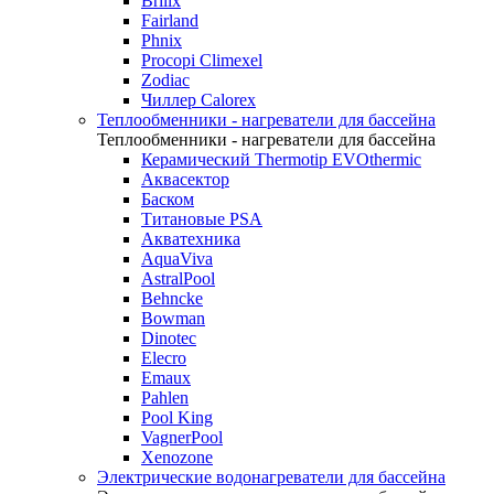
Brilix
Fairland
Phnix
Procopi Climexel
Zodiac
Чиллер Calorex
Теплообменники - нагреватели для бассейна
Теплообменники - нагреватели для бассейна
Керамический Thermotip EVOthermic
Аквасектор
Баском
Титановые PSA
Акватехника
AquaViva
AstralPool
Behncke
Bowman
Dinotec
Elecro
Emaux
Pahlen
Pool King
VagnerPool
Xenozone
Электрические водонагреватели для бассейна