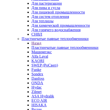
Для пастеризации
Для пива и сусла
Для пищевой промышленности
Для систем отопления
Для теплицы
Для химической промышленности
Для горячего водоснабжения
СНВЛ
Пластинчатые паяные теплообменники
Назад
Пластинчатые паяные теплообменники
Машимпэкс
Alfa Laval
KAORI
SWEP (РоСвеп)
Funke
Sondex
Danfoss
ONDA
Hydac
Zilmet
ASA Hydralik
ECO AIR
HISAKA
Ридан