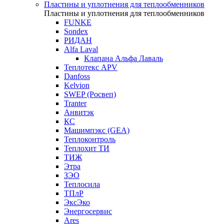
Пластины и уплотнения для теплообменников
Пластины и уплотнения для теплообменников
FUNKE
Sondex
РИДАН
Alfa Laval
Клапана Альфа Лаваль
Теплотекс APV
Danfoss
Kelvion
SWEP (Росвеп)
Tranter
Анвитэк
КС
Машимпэкс (GEA)
Теплоконтроль
Теплохит ТИ
ТИЖ
Этра
ЗЭО
Теплосила
ТПлР
ЭксЭко
Энергосервис
Ares