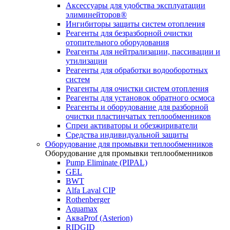
Аксессуары для удобства эксплуатации
элиминейторов®
Ингибиторы защиты систем отопления
Реагенты для безразборной очистки
отопительного оборудования
Реагенты для нейтрализации, пассивации и
утилизации
Реагенты для обработки водооборотных
систем
Реагенты для очистки систем отопления
Реагенты для установок обратного осмоса
Реагенты и оборудование для разборной
очистки пластинчатых теплообменников
Спреи активаторы и обезжириватели
Средства индивидуальной защиты
Оборудование для промывки теплообменников
Оборудование для промывки теплообменников
Pump Eliminate (PIPAL)
GEL
BWT
Alfa Laval CIP
Rothenberger
Aquamax
АкваProf (Asterion)
RIDGID