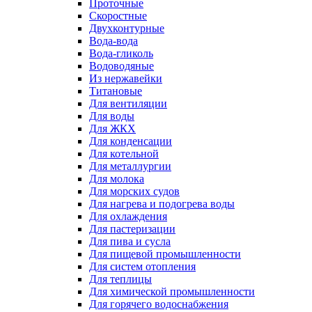
Проточные
Скоростные
Двухконтурные
Вода-вода
Вода-гликоль
Водоводяные
Из нержавейки
Титановые
Для вентиляции
Для воды
Для ЖКХ
Для конденсации
Для котельной
Для металлургии
Для молока
Для морских судов
Для нагрева и подогрева воды
Для охлаждения
Для пастеризации
Для пива и сусла
Для пищевой промышленности
Для систем отопления
Для теплицы
Для химической промышленности
Для горячего водоснабжения