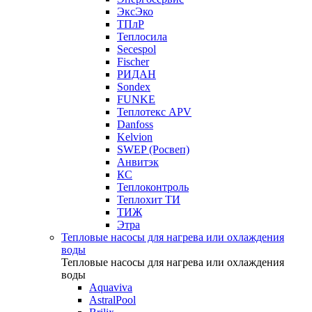
ЭксЭко
ТПлР
Теплосила
Secespol
Fischer
РИДАН
Sondex
FUNKE
Теплотекс APV
Danfoss
Kelvion
SWEP (Росвеп)
Анвитэк
КС
Теплоконтроль
Теплохит ТИ
ТИЖ
Этра
Тепловые насосы для нагрева или охлаждения
воды
Тепловые насосы для нагрева или охлаждения
воды
Aquaviva
AstralPool