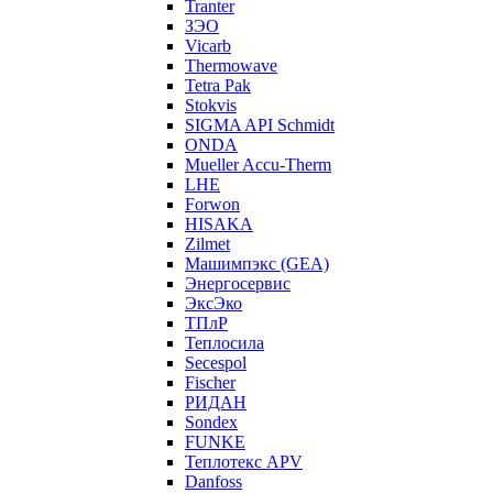
Tranter
ЗЭО
Vicarb
Thermowave
Tetra Pak
Stokvis
SIGMA API Schmidt
ONDA
Mueller Accu-Therm
LHE
Forwon
HISAKA
Zilmet
Машимпэкс (GEA)
Энергосервис
ЭксЭко
ТПлР
Теплосила
Secespol
Fischer
РИДАН
Sondex
FUNKE
Теплотекс APV
Danfoss