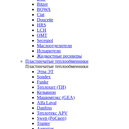
Bitzer
BOWA
Ciat
Doucette
HRS
LCH
OMT
Secespol
Маслоотделители
Испарители
Жидкостные ресиверы
Пластинчатые теплообменники
Пластинчатые теплообменники
Этра ЭТ
Sondex
Funke
Теплохит (ТИ)
Кельвион
Машимпэкс (GEA)
Alfa Laval
Danfoss
Теплотекс APV
Swep (РоСвеп)
Tranter
Анвитэк