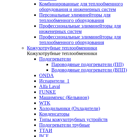
Комбинированные для теплообменного
оборудования и инженерных систем
Персональные элиминейторы для
теплообменного оборудования
Профессиональные элиминейторы для
инженерных систем
Профессиональные элиминейторы для
теплообменного оборудования
Кожухотрубные теплообменники
Кожухотрубные теплообменники
Подогреватели
Пароводяные подогреватели (ПП)
Водоводяные подогреватели (ВПП)
ONDA
Испарители_1
Alfa Laval
FUNKE
Машимпекс (Кельвион)
WTK
Холодильники (Охладители)
Конденсаторы
Типы кожухотрубных устройств
Подогреватели трубные
ТТАИ
BCF