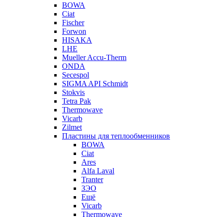
BOWA
Ciat
Fischer
Forwon
HISAKA
LHE
Mueller Accu-Therm
ONDA
Secespol
SIGMA API Schmidt
Stokvis
Tetra Pak
Thermowave
Vicarb
Zilmet
Пластины для теплообменников
BOWA
Ciat
Ares
Alfa Laval
Tranter
ЗЭО
Ещё
Vicarb
Thermowave