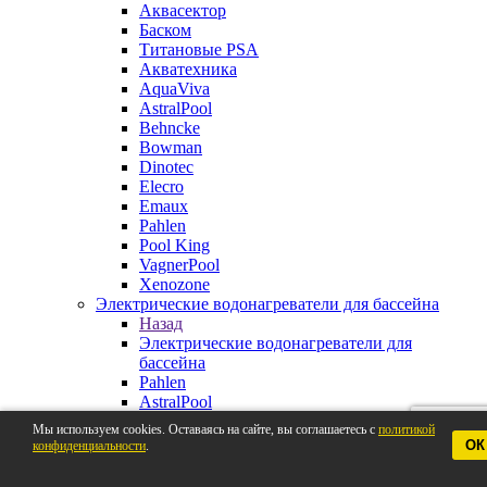
Аквасектор
Баском
Титановые PSA
Акватехника
AquaViva
AstralPool
Behncke
Bowman
Dinotec
Elecro
Emaux
Pahlen
Pool King
VagnerPool
Xenozone
Электрические водонагреватели для бассейна
Назад
Электрические водонагреватели для
бассейна
Pahlen
AstralPool
Aquaviva
Мы используем cookies. Оставаясь на сайте, вы соглашаетесь с
политикой
Behncke
ОК
конфиденциальности
.
BestWay
Elecro