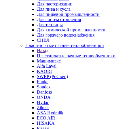
Для пастеризации
Для пива и сусла
Для пищевой промышленности
Для систем отопления
Для теплицы
Для химической промышленности
Для горячего водоснабжения
СНВЛ
Пластинчатые паяные теплообменники
Назад
Пластинчатые паяные теплообменники
Машимпэкс
Alfa Laval
KAORI
SWEP (РоСвеп)
Funke
Sondex
Danfoss
ONDA
Hydac
Zilmet
ASA Hydralik
ECO AIR
HISAKA
Ридан