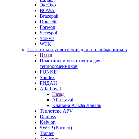
ЭксЭко
BOWA
Brazepak
Doucette
Forwon
Secespol
Stokvis
WTK
Пластины и уплотнения для теплообменников
Назад
Пластины и уплотнения для
теплообменников
FUNKE
Sondex
РИДАН
Alfa Laval
Назад
Alfa Laval
Клапана Альфа Лаваль
Теплотекс APV
Danfoss
Kelvion
SWEP (Росвеп)
Tranter
Анвитэк