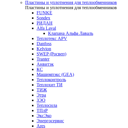
Пластины и уплотнения для теплообменников
Пластины и уплотнения для теплообменников
FUNKE
Sondex
РИДАН
Alfa Laval
Клапана Альфа Лаваль
Теплотекс APV
Danfoss
Kelvion
SWEP (Росвеп)
Tranter
Анвитэк
КС
Машимпэкс (GEA)
Теплоконтроль
Теплохит ТИ
ТИЖ
Этра
ЗЭО
Теплосила
ТПлР
ЭксЭко
Энергосервис
Ares