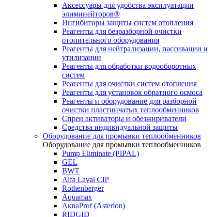
Аксессуары для удобства эксплуатации
элиминейторов®
Ингибиторы защиты систем отопления
Реагенты для безразборной очистки
отопительного оборудования
Реагенты для нейтрализации, пассивации и
утилизации
Реагенты для обработки водооборотных
систем
Реагенты для очистки систем отопления
Реагенты для установок обратного осмоса
Реагенты и оборудование для разборной
очистки пластинчатых теплообменников
Спреи активаторы и обезжириватели
Средства индивидуальной защиты
Оборудование для промывки теплообменников
Оборудование для промывки теплообменников
Pump Eliminate (PIPAL)
GEL
BWT
Alfa Laval CIP
Rothenberger
Aquamax
АкваProf (Asterion)
RIDGID