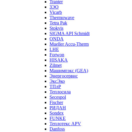
Tranter
ЗЭО
Vicarb
Thermowave
Tetra Pak
Stokvis
SIGMA API Schmidt
ONDA
Mueller Accu-Therm
LHE
Forwon
HISAKA
Zilmet
Машимпэкс (GEA)
Энергосервис
ЭксЭко
ТПлР
Теплосила
Secespol
Fischer
РИДАН
Sondex
FUNKE
Теплотекс APV
Danfoss