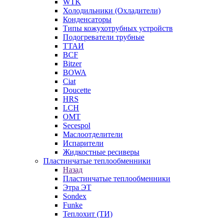
WTK
Холодильники (Охладители)
Конденсаторы
Типы кожухотрубных устройств
Подогреватели трубные
ТТАИ
BCF
Bitzer
BOWA
Ciat
Doucette
HRS
LCH
OMT
Secespol
Маслоотделители
Испарители
Жидкостные ресиверы
Пластинчатые теплообменники
Назад
Пластинчатые теплообменники
Этра ЭТ
Sondex
Funke
Теплохит (ТИ)