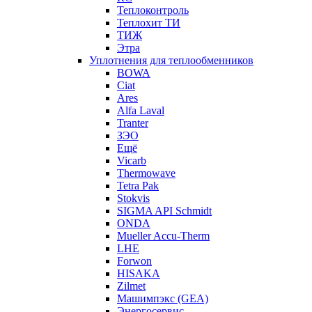
Теплоконтроль
Теплохит ТИ
ТИЖ
Этра
Уплотнения для теплообменников
BOWA
Ciat
Ares
Alfa Laval
Tranter
ЗЭО
Ещё
Vicarb
Thermowave
Tetra Pak
Stokvis
SIGMA API Schmidt
ONDA
Mueller Accu-Therm
LHE
Forwon
HISAKA
Zilmet
Машимпэкс (GEA)
Энергосервис