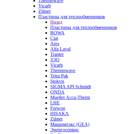
Thermowave
Vicarb
Zilmet
Пластины для теплообменников
Назад
Пластины для теплообменников
BOWA
Ciat
Ares
Alfa Laval
Tranter
ЗЭО
Vicarb
Thermowave
Tetra Pak
Stokvis
SIGMA API Schmidt
ONDA
Mueller Accu-Therm
LHE
Forwon
HISAKA
Zilmet
Машимпэкс (GEA)
Энергосервис