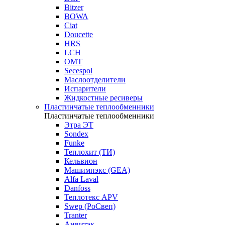
Bitzer
BOWA
Ciat
Doucette
HRS
LCH
OMT
Secespol
Маслоотделители
Испарители
Жидкостные ресиверы
Пластинчатые теплообменники
Пластинчатые теплообменники
Этра ЭТ
Sondex
Funke
Теплохит (ТИ)
Кельвион
Машимпэкс (GEA)
Alfa Laval
Danfoss
Теплотекс APV
Swep (РоСвеп)
Tranter
Анвитэк