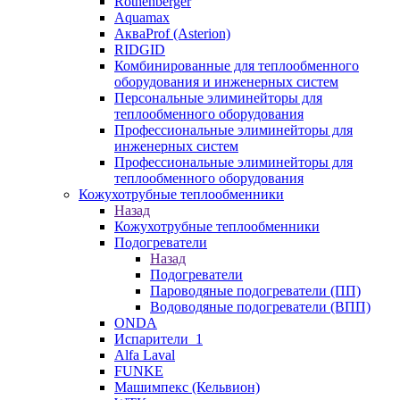
Rothenberger
Aquamax
АкваProf (Asterion)
RIDGID
Комбинированные для теплообменного
оборудования и инженерных систем
Персональные элиминейторы для
теплообменного оборудования
Профессиональные элиминейторы для
инженерных систем
Профессиональные элиминейторы для
теплообменного оборудования
Кожухотрубные теплообменники
Назад
Кожухотрубные теплообменники
Подогреватели
Назад
Подогреватели
Пароводяные подогреватели (ПП)
Водоводяные подогреватели (ВПП)
ONDA
Испарители_1
Alfa Laval
FUNKE
Машимпекс (Кельвион)