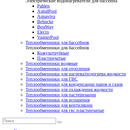
Электрические водонагреватели для бассейна
Pahlen
AstralPool
Aquaviva
Behncke
BestWay
Elecro
VagnerPool
Теплообменники для бассейнов
Теплообменники для бассейнов
Кожухотрубные
Пластинчатые
Теплообменники водяные
Теплообменники для отопления
Теплообменники для нагрева/подогрева жидкости
Теплообменники для ГВС
Теплообменники для конденсации паров и газов
Теплообменники для охлаждения жидкости
Теплообменники для пастеризации
Теплообменники для испарения
Теплообменники для вентиляции
Теплообменники для гвс пластинчатые