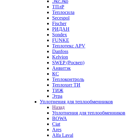
ЭксЭко
ТПлР
Теплосила
Secespol
Fischer
РИДАН
Sondex
FUNKE
Теплотекс APV
Danfoss
Kelvion
SWEP (Росвеп)
Анвитэк
КС
Теплоконтроль
Теплохит ТИ
ТИЖ
Этра
Уплотнения для теплообменников
Назад
Уплотнения для теплообменников
BOWA
Ciat
Ares
Alfa Laval