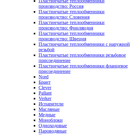
Пластинчатые теплообменники
производство: Россия
Пластинчатые теплообменники
производство: Словения
Пластинчатые теплообменники
производство: Финляндия
Пластинчатые теплообменники
производство: Швеция
Пластинчатые теплообменники с наружной
резьбой
Пластинчатые теплообменники резьбовое
присоединение
Пластинчатые теплообменники фланцевое
присоединение
Nord
Брант
Clever
Pallant
Verker
Испарители
Масляные
Медные
Моноблоки
Одноходовые
Пароводяные