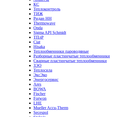
КС
Теплоконтроль
ТИЖ
Ридан НН
Thermowave
Onda
Sigma API Schmidt
ТПлР
Ciat
Hisaka
Теплообменники пароводяные
Разборные пластинчатые теплообменники
Сварные пластинчатые теплообменники
ЗЭО
Теплосила
ЭксЭко
Энергосервис
Ares
BOWA
Fischer
Forwon
LHE
Mueller Accu-Therm
Secespol