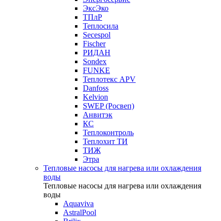
ЭксЭко
ТПлР
Теплосила
Secespol
Fischer
РИДАН
Sondex
FUNKE
Теплотекс APV
Danfoss
Kelvion
SWEP (Росвеп)
Анвитэк
КС
Теплоконтроль
Теплохит ТИ
ТИЖ
Этра
Тепловые насосы для нагрева или охлаждения
воды
Тепловые насосы для нагрева или охлаждения
воды
Aquaviva
AstralPool