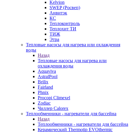
Kelvion
SWEP (Росвеп)
Анвитэк
КС
Теплоконтроль
Теплохит ТИ
ТИЖ
Этра
Тепловые насосы для нагрева или охлаждения
воды
Назад
Тепловые насосы для нагрева или
охлаждения воды
Aquaviva
AstralPool
Brilix
Fairland
Phnix
Procopi Climexel
Zodiac
Чиллер Calorex
Теплообменники - нагреватели для бассейна
Назад
Теплообменники - нагреватели для бассейна
Керамический Thermotip EVOthermic