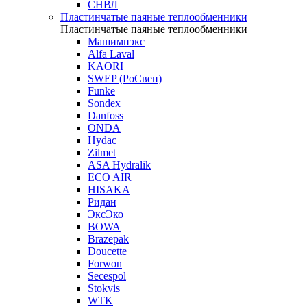
СНВЛ
Пластинчатые паяные теплообменники
Пластинчатые паяные теплообменники
Машимпэкс
Alfa Laval
KAORI
SWEP (РоСвеп)
Funke
Sondex
Danfoss
ONDA
Hydac
Zilmet
ASA Hydralik
ECO AIR
HISAKA
Ридан
ЭксЭко
BOWA
Brazepak
Doucette
Forwon
Secespol
Stokvis
WTK