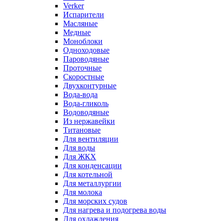
Verker
Испарители
Масляные
Медные
Моноблоки
Одноходовые
Пароводяные
Проточные
Скоростные
Двухконтурные
Вода-вода
Вода-гликоль
Водоводяные
Из нержавейки
Титановые
Для вентиляции
Для воды
Для ЖКХ
Для конденсации
Для котельной
Для металлургии
Для молока
Для морских судов
Для нагрева и подогрева воды
Для охлаждения