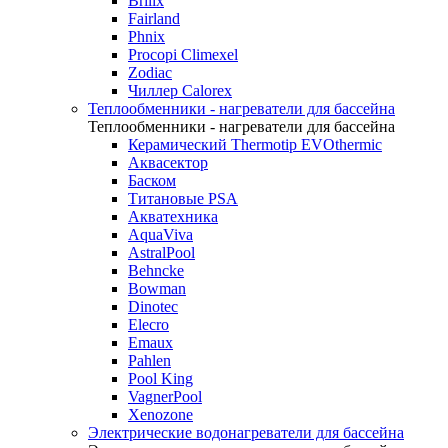
Brilix
Fairland
Phnix
Procopi Climexel
Zodiac
Чиллер Calorex
Теплообменники - нагреватели для бассейна
Теплообменники - нагреватели для бассейна
Керамический Thermotip EVOthermic
Аквасектор
Баском
Титановые PSA
Акватехника
AquaViva
AstralPool
Behncke
Bowman
Dinotec
Elecro
Emaux
Pahlen
Pool King
VagnerPool
Xenozone
Электрические водонагреватели для бассейна