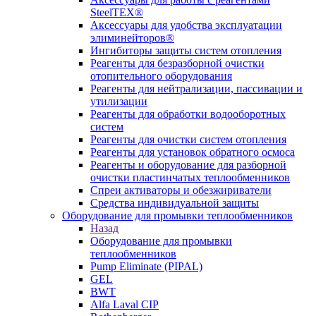
SteelTEX®
Аксессуары для удобства эксплуатации
элиминейторов®
Ингибиторы защиты систем отопления
Реагенты для безразборной очистки
отопительного оборудования
Реагенты для нейтрализации, пассивации и
утилизации
Реагенты для обработки водооборотных
систем
Реагенты для очистки систем отопления
Реагенты для установок обратного осмоса
Реагенты и оборудование для разборной
очистки пластинчатых теплообменников
Спреи активаторы и обезжириватели
Средства индивидуальной защиты
Оборудование для промывки теплообменников
Назад
Оборудование для промывки
теплообменников
Pump Eliminate (PIPAL)
GEL
BWT
Alfa Laval CIP