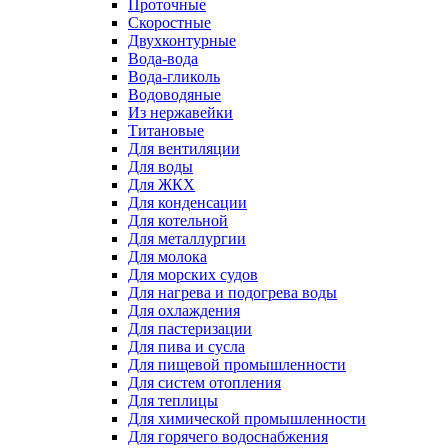
Проточные
Скоростные
Двухконтурные
Вода-вода
Вода-гликоль
Водоводяные
Из нержавейки
Титановые
Для вентиляции
Для воды
Для ЖКХ
Для конденсации
Для котельной
Для металлургии
Для молока
Для морских судов
Для нагрева и подогрева воды
Для охлаждения
Для пастеризации
Для пива и сусла
Для пищевой промышленности
Для систем отопления
Для теплицы
Для химической промышленности
Для горячего водоснабжения