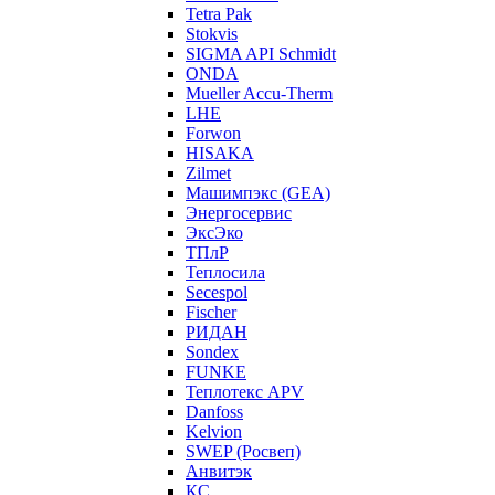
Tetra Pak
Stokvis
SIGMA API Schmidt
ONDA
Mueller Accu-Therm
LHE
Forwon
HISAKA
Zilmet
Машимпэкс (GEA)
Энергосервис
ЭксЭко
ТПлР
Теплосила
Secespol
Fischer
РИДАН
Sondex
FUNKE
Теплотекс APV
Danfoss
Kelvion
SWEP (Росвеп)
Анвитэк
КС