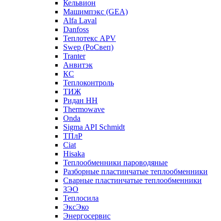
Кельвион
Машимпэкс (GEA)
Alfa Laval
Danfoss
Теплотекс APV
Swep (РоСвеп)
Tranter
Анвитэк
КС
Теплоконтроль
ТИЖ
Ридан НН
Thermowave
Onda
Sigma API Schmidt
ТПлР
Ciat
Hisaka
Теплообменники пароводяные
Разборные пластинчатые теплообменники
Сварные пластинчатые теплообменники
ЗЭО
Теплосила
ЭксЭко
Энергосервис