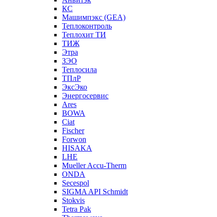
КС
Машимпэкс (GEA)
Теплоконтроль
Теплохит ТИ
ТИЖ
Этра
ЗЭО
Теплосила
ТПлР
ЭксЭко
Энергосервис
Ares
BOWA
Ciat
Fischer
Forwon
HISAKA
LHE
Mueller Accu-Therm
ONDA
Secespol
SIGMA API Schmidt
Stokvis
Tetra Pak