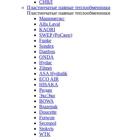
СНВЛ
Пластинчатые паяные теплообменники
Пластинчатые паяные теплообменники
Машимпэкс
Alfa Laval
KAORI
SWEP (РоСвеп)
Funke
Sondex
Danfoss
ONDA
Hydac
Zilmet
ASA Hydralik
ECO AIR
HISAKA
Ридан
ЭксЭко
BOWA
Brazepak
Doucette
Forwon
Secespol
Stokvis
WTK