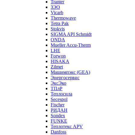
Tranter
ЗЭО
Vicarb
Thermowave
Tetra Pak
Stokvis
SIGMA API Schmidt
ONDA
Mueller Accu-Therm
LHE
Forwon
HISAKA
Zilmet
Машимпэкс (GEA)
Энергосервис
ЭксЭко
ТПлР
Теплосила
Secespol
Fischer
РИДАН
Sondex
FUNKE
Теплотекс APV
Danfoss