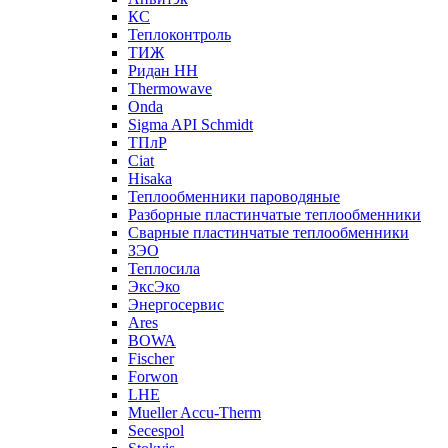
КС
Теплоконтроль
ТИЖ
Ридан НН
Thermowave
Onda
Sigma API Schmidt
ТПлР
Ciat
Hisaka
Теплообменники пароводяные
Разборные пластинчатые теплообменники
Сварные пластинчатые теплообменники
ЗЭО
Теплосила
ЭксЭко
Энергосервис
Ares
BOWA
Fischer
Forwon
LHE
Mueller Accu-Therm
Secespol