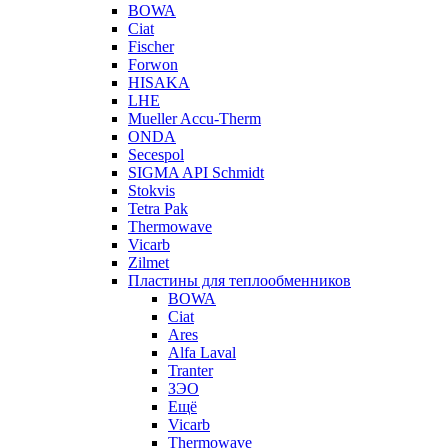
BOWA
Ciat
Fischer
Forwon
HISAKA
LHE
Mueller Accu-Therm
ONDA
Secespol
SIGMA API Schmidt
Stokvis
Tetra Pak
Thermowave
Vicarb
Zilmet
Пластины для теплообменников
BOWA
Ciat
Ares
Alfa Laval
Tranter
ЗЭО
Ещё
Vicarb
Thermowave