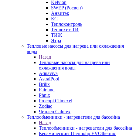
Kelvion
SWEP (Росвеп)
Анвитэк
КС
Теплоконтроль
Теплохит ТИ
ТИЖ
Этра
Тепловые насосы для нагрева или охлаждения
воды
Назад
Тепловые насосы для нагрева или
охлаждения воды
Aquaviva
AstralPool
Brilix
Fairland
Phnix
Procopi Climexel
Zodiac
Чиллер Calorex
Теплообменники - нагреватели для бассейна
Назад
Теплообменники - нагреватели для бассейна
Керамический Thermotip EVOthermic