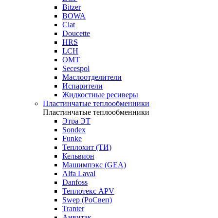
Bitzer
BOWA
Ciat
Doucette
HRS
LCH
OMT
Secespol
Маслоотделители
Испарители
Жидкостные ресиверы
Пластинчатые теплообменники
Пластинчатые теплообменники
Этра ЭТ
Sondex
Funke
Теплохит (ТИ)
Кельвион
Машимпэкс (GEA)
Alfa Laval
Danfoss
Теплотекс APV
Swep (РоСвеп)
Tranter
Анвитэк