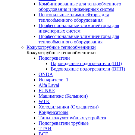
Комбинированные для теплообменного
оборудования и инженерных систем
Персональные элиминейторы для
теплообменного оборудования
Профессиональные элиминейторы для
инженерных систем
Профессиональные элиминейторы для
теплообменного оборудования
Кожухотрубные теплообменники
Кожухотрубные теплообменники
Подогреватели
Пароводяные подогреватели (ПП)
Водоводяные подогреватели (ВПП)
ONDA
Испарители_1
Alfa Laval
FUNKE
Машимпекс (Кельвион)
WTK
Холодильники (Охладители)
Конденсаторы
Типы кожухотрубных устройств
Подогреватели трубные
ТТАИ
BCF