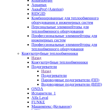
Rothenberger
Aquamax
АкваProf (Asterion)
RIDGID
Комбинированные для теплообменного
оборудования и инженерных систем
Персональные элиминейторы для
теплообменного оборудования
Профессиональные элиминейторы для
инженерных систем
Профессиональные элиминейторы для
теплообменного оборудования
Кожухотрубные теплообменники
Назад
Кожухотрубные теплообменники
Подогреватели
Назад
Подогреватели
Пароводяные подогреватели (ПП)
Водоводяные подогреватели (ВПП)
ONDA
Испарители_1
Alfa Laval
FUNKE
Машимпекс (Кельвион)