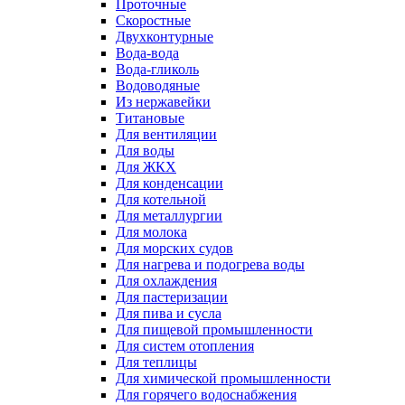
Проточные
Скоростные
Двухконтурные
Вода-вода
Вода-гликоль
Водоводяные
Из нержавейки
Титановые
Для вентиляции
Для воды
Для ЖКХ
Для конденсации
Для котельной
Для металлургии
Для молока
Для морских судов
Для нагрева и подогрева воды
Для охлаждения
Для пастеризации
Для пива и сусла
Для пищевой промышленности
Для систем отопления
Для теплицы
Для химической промышленности
Для горячего водоснабжения