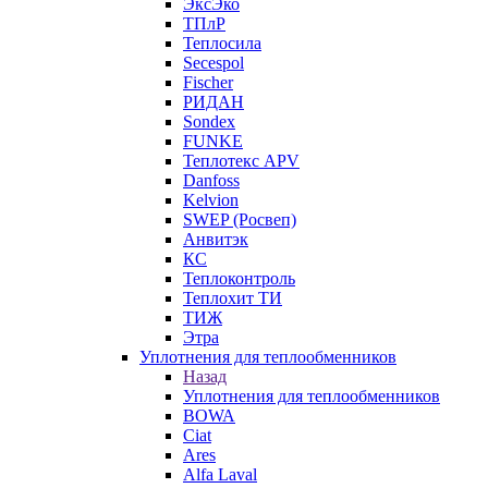
ЭксЭко
ТПлР
Теплосила
Secespol
Fischer
РИДАН
Sondex
FUNKE
Теплотекс APV
Danfoss
Kelvion
SWEP (Росвеп)
Анвитэк
КС
Теплоконтроль
Теплохит ТИ
ТИЖ
Этра
Уплотнения для теплообменников
Назад
Уплотнения для теплообменников
BOWA
Ciat
Ares
Alfa Laval