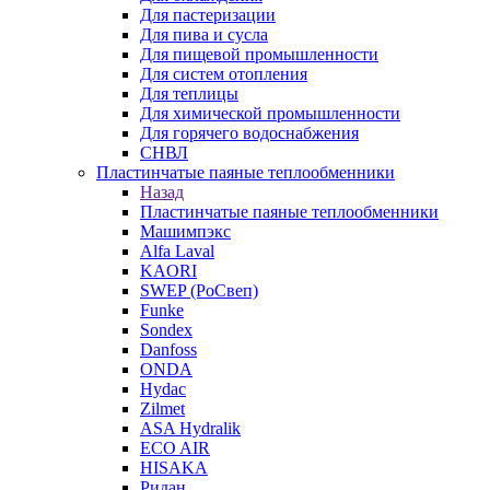
Для пастеризации
Для пива и сусла
Для пищевой промышленности
Для систем отопления
Для теплицы
Для химической промышленности
Для горячего водоснабжения
СНВЛ
Пластинчатые паяные теплообменники
Назад
Пластинчатые паяные теплообменники
Машимпэкс
Alfa Laval
KAORI
SWEP (РоСвеп)
Funke
Sondex
Danfoss
ONDA
Hydac
Zilmet
ASA Hydralik
ECO AIR
HISAKA
Ридан