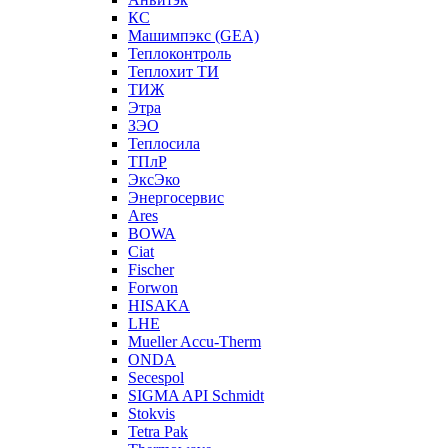
КС
Машимпэкс (GEA)
Теплоконтроль
Теплохит ТИ
ТИЖ
Этра
ЗЭО
Теплосила
ТПлР
ЭксЭко
Энергосервис
Ares
BOWA
Ciat
Fischer
Forwon
HISAKA
LHE
Mueller Accu-Therm
ONDA
Secespol
SIGMA API Schmidt
Stokvis
Tetra Pak