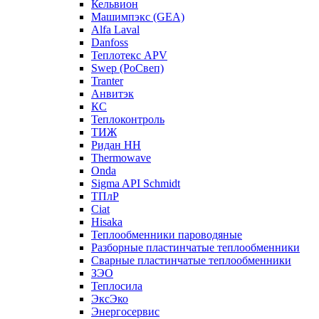
Кельвион
Машимпэкс (GEA)
Alfa Laval
Danfoss
Теплотекс APV
Swep (РоСвеп)
Tranter
Анвитэк
КС
Теплоконтроль
ТИЖ
Ридан НН
Thermowave
Onda
Sigma API Schmidt
ТПлР
Ciat
Hisaka
Теплообменники пароводяные
Разборные пластинчатые теплообменники
Сварные пластинчатые теплообменники
ЗЭО
Теплосила
ЭксЭко
Энергосервис