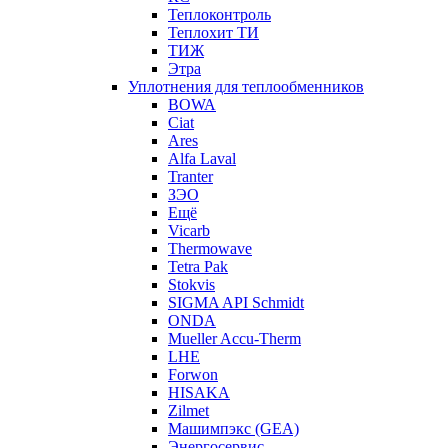
Теплоконтроль
Теплохит ТИ
ТИЖ
Этра
Уплотнения для теплообменников
BOWA
Ciat
Ares
Alfa Laval
Tranter
ЗЭО
Ещё
Vicarb
Thermowave
Tetra Pak
Stokvis
SIGMA API Schmidt
ONDA
Mueller Accu-Therm
LHE
Forwon
HISAKA
Zilmet
Машимпэкс (GEA)
Энергосервис