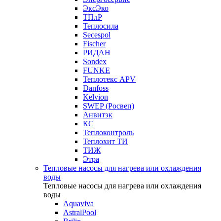
ЭксЭко
ТПлР
Теплосила
Secespol
Fischer
РИДАН
Sondex
FUNKE
Теплотекс APV
Danfoss
Kelvion
SWEP (Росвеп)
Анвитэк
КС
Теплоконтроль
Теплохит ТИ
ТИЖ
Этра
Тепловые насосы для нагрева или охлаждения
воды
Тепловые насосы для нагрева или охлаждения
воды
Aquaviva
AstralPool