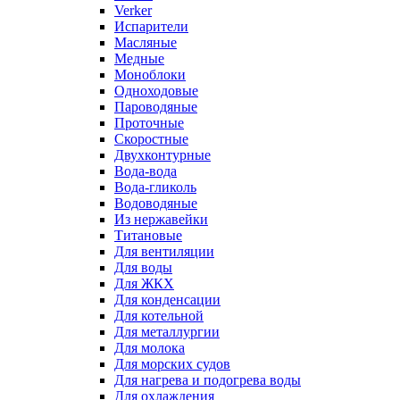
Verker
Испарители
Масляные
Медные
Моноблоки
Одноходовые
Пароводяные
Проточные
Скоростные
Двухконтурные
Вода-вода
Вода-гликоль
Водоводяные
Из нержавейки
Титановые
Для вентиляции
Для воды
Для ЖКХ
Для конденсации
Для котельной
Для металлургии
Для молока
Для морских судов
Для нагрева и подогрева воды
Для охлаждения