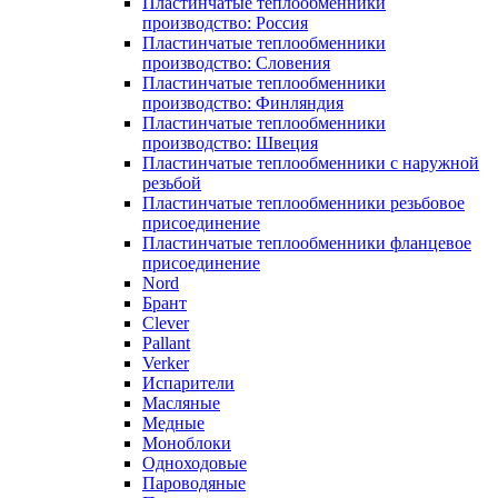
Пластинчатые теплообменники
производство: Россия
Пластинчатые теплообменники
производство: Словения
Пластинчатые теплообменники
производство: Финляндия
Пластинчатые теплообменники
производство: Швеция
Пластинчатые теплообменники с наружной
резьбой
Пластинчатые теплообменники резьбовое
присоединение
Пластинчатые теплообменники фланцевое
присоединение
Nord
Брант
Clever
Pallant
Verker
Испарители
Масляные
Медные
Моноблоки
Одноходовые
Пароводяные