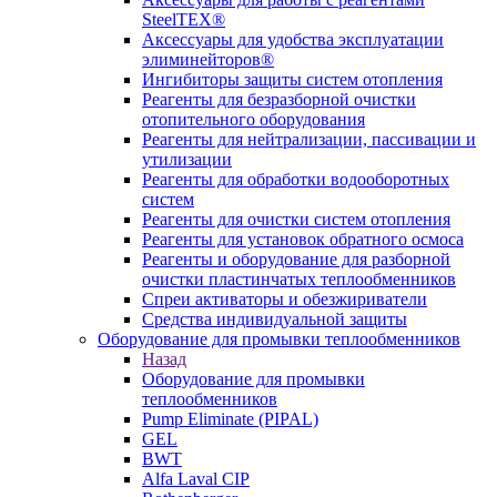
SteelTEX®
Аксессуары для удобства эксплуатации
элиминейторов®
Ингибиторы защиты систем отопления
Реагенты для безразборной очистки
отопительного оборудования
Реагенты для нейтрализации, пассивации и
утилизации
Реагенты для обработки водооборотных
систем
Реагенты для очистки систем отопления
Реагенты для установок обратного осмоса
Реагенты и оборудование для разборной
очистки пластинчатых теплообменников
Спреи активаторы и обезжириватели
Средства индивидуальной защиты
Оборудование для промывки теплообменников
Назад
Оборудование для промывки
теплообменников
Pump Eliminate (PIPAL)
GEL
BWT
Alfa Laval CIP