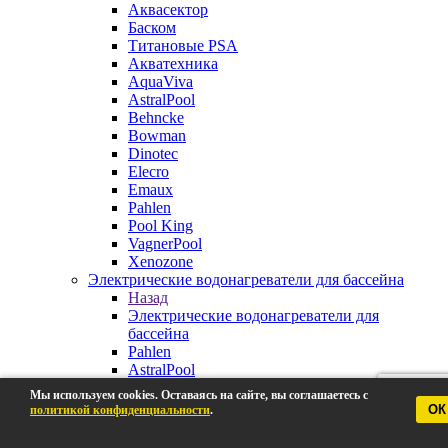
Аквасектор
Баском
Титановые PSA
Акватехника
AquaViva
AstralPool
Behncke
Bowman
Dinotec
Elecro
Emaux
Pahlen
Pool King
VagnerPool
Xenozone
Электрические водонагреватели для бассейна
Назад
Электрические водонагреватели для
бассейна
Pahlen
AstralPool
Aquaviva
Мы используем cookies. Оставаясь на сайте, вы соглашаетесь с
Behncke
ОК
политикой конфиденциальности
.
BestWay
Elecro