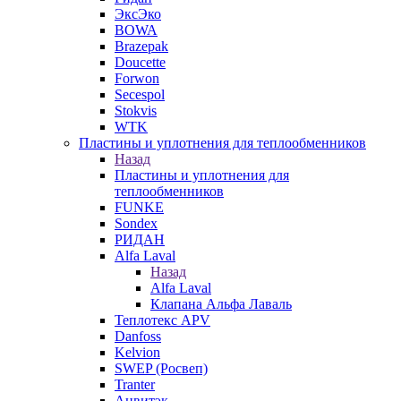
ЭксЭко
BOWA
Brazepak
Doucette
Forwon
Secespol
Stokvis
WTK
Пластины и уплотнения для теплообменников
Назад
Пластины и уплотнения для
теплообменников
FUNKE
Sondex
РИДАН
Alfa Laval
Назад
Alfa Laval
Клапана Альфа Лаваль
Теплотекс APV
Danfoss
Kelvion
SWEP (Росвеп)
Tranter
Анвитэк