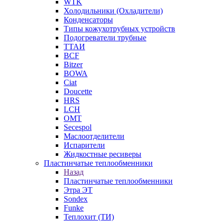
WTK
Холодильники (Охладители)
Конденсаторы
Типы кожухотрубных устройств
Подогреватели трубные
ТТАИ
BCF
Bitzer
BOWA
Ciat
Doucette
HRS
LCH
OMT
Secespol
Маслоотделители
Испарители
Жидкостные ресиверы
Пластинчатые теплообменники
Назад
Пластинчатые теплообменники
Этра ЭТ
Sondex
Funke
Теплохит (ТИ)