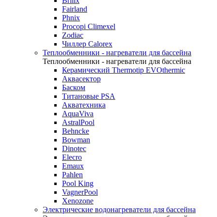
Brilix
Fairland
Phnix
Procopi Climexel
Zodiac
Чиллер Calorex
Теплообменники - нагреватели для бассейна
Теплообменники - нагреватели для бассейна
Керамический Thermotip EVOthermic
Аквасектор
Баском
Титановые PSA
Акватехника
AquaViva
AstralPool
Behncke
Bowman
Dinotec
Elecro
Emaux
Pahlen
Pool King
VagnerPool
Xenozone
Электрические водонагреватели для бассейна