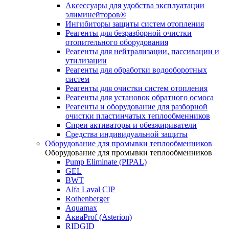
Аксессуары для удобства эксплуатации
элиминейторов®
Ингибиторы защиты систем отопления
Реагенты для безразборной очистки
отопительного оборудования
Реагенты для нейтрализации, пассивации и
утилизации
Реагенты для обработки водооборотных
систем
Реагенты для очистки систем отопления
Реагенты для установок обратного осмоса
Реагенты и оборудование для разборной
очистки пластинчатых теплообменников
Спреи активаторы и обезжириватели
Средства индивидуальной защиты
Оборудование для промывки теплообменников
Оборудование для промывки теплообменников
Pump Eliminate (PIPAL)
GEL
BWT
Alfa Laval CIP
Rothenberger
Aquamax
АкваProf (Asterion)
RIDGID