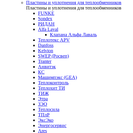
Пластины и уплотнения для теплообменников
Пластины и уплотнения для теплообменников
FUNKE
Sondex
РИДАН
Alfa Laval
Клапана Альфа Лаваль
Теплотекс APV
Danfoss
Kelvion
SWEP (Росвеп)
Tranter
Анвитэк
КС
Машимпэкс (GEA)
Теплоконтроль
Теплохит ТИ
ТИЖ
Этра
ЗЭО
Теплосила
ТПлР
ЭксЭко
Энергосервис
Ares