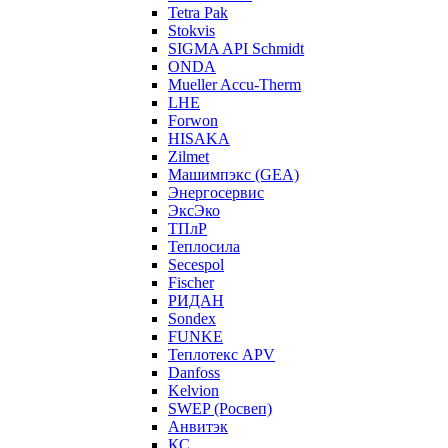
Tetra Pak
Stokvis
SIGMA API Schmidt
ONDA
Mueller Accu-Therm
LHE
Forwon
HISAKA
Zilmet
Машимпэкс (GEA)
Энергосервис
ЭксЭко
ТПлР
Теплосила
Secespol
Fischer
РИДАН
Sondex
FUNKE
Теплотекс APV
Danfoss
Kelvion
SWEP (Росвеп)
Анвитэк
КС