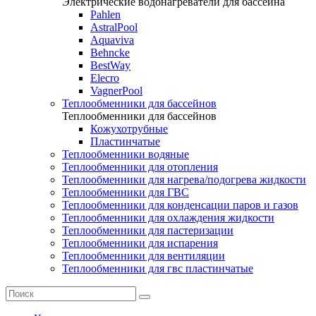
Электрические водонагреватели для бассейна
Pahlen
AstralPool
Aquaviva
Behncke
BestWay
Elecro
VagnerPool
Теплообменники для бассейнов
Теплообменники для бассейнов
Кожухотрубные
Пластинчатые
Теплообменники водяные
Теплообменники для отопления
Теплообменники для нагрева/подогрева жидкости
Теплообменники для ГВС
Теплообменники для конденсации паров и газов
Теплообменники для охлаждения жидкости
Теплообменники для пастеризации
Теплообменники для испарения
Теплообменники для вентиляции
Теплообменники для гвс пластинчатые