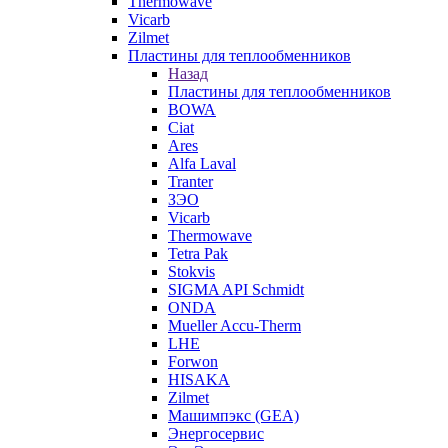
Thermowave
Vicarb
Zilmet
Пластины для теплообменников
Назад
Пластины для теплообменников
BOWA
Ciat
Ares
Alfa Laval
Tranter
ЗЭО
Vicarb
Thermowave
Tetra Pak
Stokvis
SIGMA API Schmidt
ONDA
Mueller Accu-Therm
LHE
Forwon
HISAKA
Zilmet
Машимпэкс (GEA)
Энергосервис