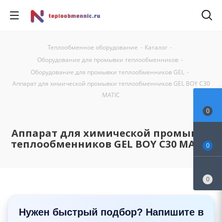
Теплообменное оборудование
-
Каталог
-
Оборудование для промывки теплообменников
-
Оборудование для промывки теплообменников GEL
-
Аппарат для химической промывки теплообменников GEL BOY C30
MATIC
0
Аппарат для химической промывки
теплообменников GEL BOY C30 MATIC
0
0
Нужен быстрый подбор? Напишите в