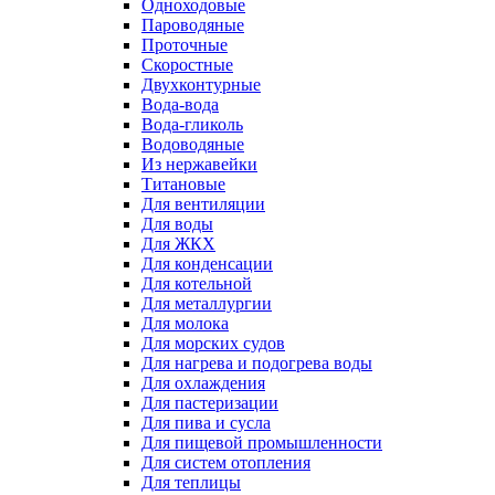
Одноходовые
Пароводяные
Проточные
Скоростные
Двухконтурные
Вода-вода
Вода-гликоль
Водоводяные
Из нержавейки
Титановые
Для вентиляции
Для воды
Для ЖКХ
Для конденсации
Для котельной
Для металлургии
Для молока
Для морских судов
Для нагрева и подогрева воды
Для охлаждения
Для пастеризации
Для пива и сусла
Для пищевой промышленности
Для систем отопления
Для теплицы