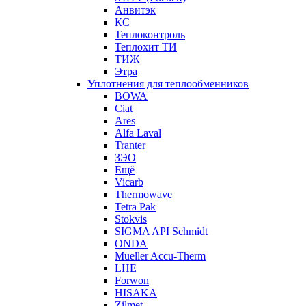
Анвитэк
КС
Теплоконтроль
Теплохит ТИ
ТИЖ
Этра
Уплотнения для теплообменников
BOWA
Ciat
Ares
Alfa Laval
Tranter
ЗЭО
Ещё
Vicarb
Thermowave
Tetra Pak
Stokvis
SIGMA API Schmidt
ONDA
Mueller Accu-Therm
LHE
Forwon
HISAKA
Zilmet