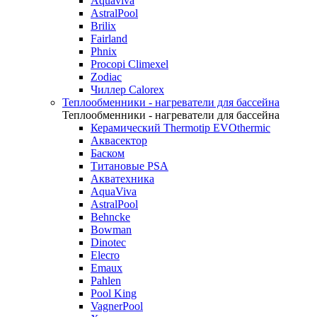
Aquaviva
AstralPool
Brilix
Fairland
Phnix
Procopi Climexel
Zodiac
Чиллер Calorex
Теплообменники - нагреватели для бассейна
Теплообменники - нагреватели для бассейна
Керамический Thermotip EVOthermic
Аквасектор
Баском
Титановые PSA
Акватехника
AquaViva
AstralPool
Behncke
Bowman
Dinotec
Elecro
Emaux
Pahlen
Pool King
VagnerPool