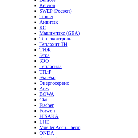
Kelvion
SWEP (Росвеп)
Tranter
Анвитэк
КС
Машимпэкс (GEA)
Теплоконтроль
Теплохит ТИ
ТИЖ
Этра
ЗЭО
Теплосила
ТПлР
ЭксЭко
Энергосервис
Ares
BOWA
Ciat
Fischer
Forwon
HISAKA
LHE
Mueller Accu-Therm
ONDA