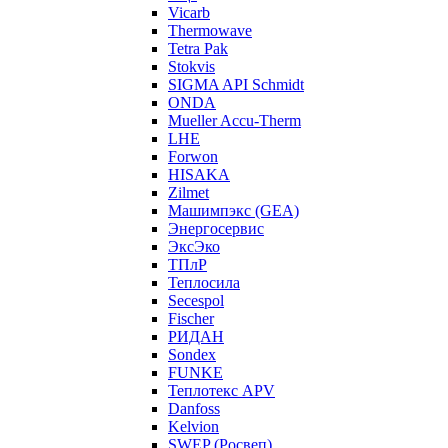
Vicarb
Thermowave
Tetra Pak
Stokvis
SIGMA API Schmidt
ONDA
Mueller Accu-Therm
LHE
Forwon
HISAKA
Zilmet
Машимпэкс (GEA)
Энергосервис
ЭксЭко
ТПлР
Теплосила
Secespol
Fischer
РИДАН
Sondex
FUNKE
Теплотекс APV
Danfoss
Kelvion
SWEP (Росвеп)