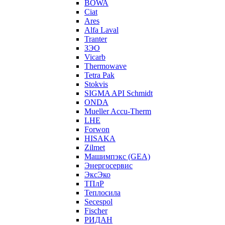
BOWA
Ciat
Ares
Alfa Laval
Tranter
ЗЭО
Vicarb
Thermowave
Tetra Pak
Stokvis
SIGMA API Schmidt
ONDA
Mueller Accu-Therm
LHE
Forwon
HISAKA
Zilmet
Машимпэкс (GEA)
Энергосервис
ЭксЭко
ТПлР
Теплосила
Secespol
Fischer
РИДАН