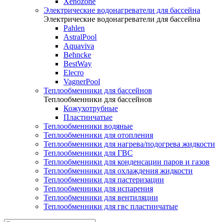
Xenozone
Электрические водонагреватели для бассейна
Электрические водонагреватели для бассейна
Pahlen
AstralPool
Aquaviva
Behncke
BestWay
Elecro
VagnerPool
Теплообменники для бассейнов
Теплообменники для бассейнов
Кожухотрубные
Пластинчатые
Теплообменники водяные
Теплообменники для отопления
Теплообменники для нагрева/подогрева жидкости
Теплообменники для ГВС
Теплообменники для конденсации паров и газов
Теплообменники для охлаждения жидкости
Теплообменники для пастеризации
Теплообменники для испарения
Теплообменники для вентиляции
Теплообменники для гвс пластинчатые