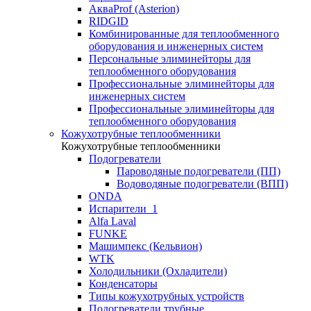
АкваProf (Asterion)
RIDGID
Комбинированные для теплообменного
оборудования и инженерных систем
Персональные элиминейторы для
теплообменного оборудования
Профессиональные элиминейторы для
инженерных систем
Профессиональные элиминейторы для
теплообменного оборудования
Кожухотрубные теплообменники
Кожухотрубные теплообменники
Подогреватели
Пароводяные подогреватели (ПП)
Водоводяные подогреватели (ВПП)
ONDA
Испарители_1
Alfa Laval
FUNKE
Машимпекс (Кельвион)
WTK
Холодильники (Охладители)
Конденсаторы
Типы кожухотрубных устройств
Подогреватели трубные