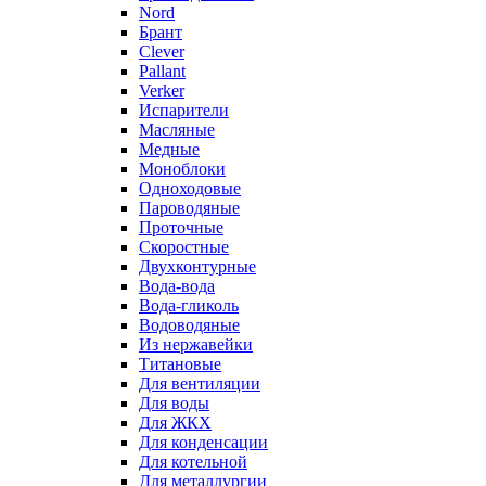
Nord
Брант
Clever
Pallant
Verker
Испарители
Масляные
Медные
Моноблоки
Одноходовые
Пароводяные
Проточные
Скоростные
Двухконтурные
Вода-вода
Вода-гликоль
Водоводяные
Из нержавейки
Титановые
Для вентиляции
Для воды
Для ЖКХ
Для конденсации
Для котельной
Для металлургии