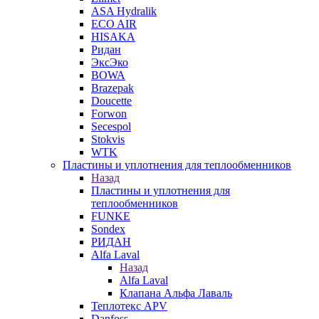
ASA Hydralik
ECO AIR
HISAKA
Ридан
ЭксЭко
BOWA
Brazepak
Doucette
Forwon
Secespol
Stokvis
WTK
Пластины и уплотнения для теплообменников
Назад
Пластины и уплотнения для
теплообменников
FUNKE
Sondex
РИДАН
Alfa Laval
Назад
Alfa Laval
Клапана Альфа Лаваль
Теплотекс APV
Danfoss