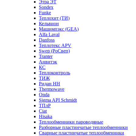
Этра ЭТ
Sondex
Funke
Теплохит (ТИ)
Кельвион
Машимпэкс (GEA)
Alfa Laval
Danfoss
Теплотекс APV
Swep (РоСвеп)
Tranter
Анвитэк
КС
Теплоконтроль
ТИЖ
Ридан НН
Thermowave
Onda
Sigma API Schmidt
ТПлР
Ciat
Hisaka
Теплообменники пароводяные
Разборные пластинчатые теплообменники
Сварные пластинчатые теплообменники