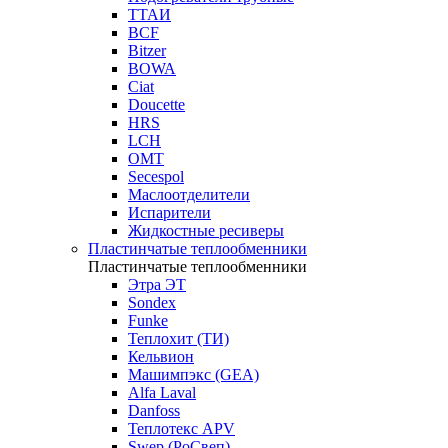
ТТАИ
BCF
Bitzer
BOWA
Ciat
Doucette
HRS
LCH
OMT
Secespol
Маслоотделители
Испарители
Жидкостные ресиверы
Пластинчатые теплообменники
Пластинчатые теплообменники
Этра ЭТ
Sondex
Funke
Теплохит (ТИ)
Кельвион
Машимпэкс (GEA)
Alfa Laval
Danfoss
Теплотекс APV
Swep (РоСвеп)