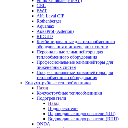
Pump Eliminate (PIPAL)
GEL
BWT
Alfa Laval CIP
Rothenberger
Aquamax
АкваProf (Asterion)
RIDGID
Комбинированные для теплообменного
оборудования и инженерных систем
Персональные элиминейторы для
теплообменного оборудования
Профессиональные элиминейторы для
инженерных систем
Профессиональные элиминейторы для
теплообменного оборудования
Кожухотрубные теплообменники
Назад
Кожухотрубные теплообменники
Подогреватели
Назад
Подогреватели
Пароводяные подогреватели (ПП)
Водоводяные подогреватели (ВПП)
ONDA