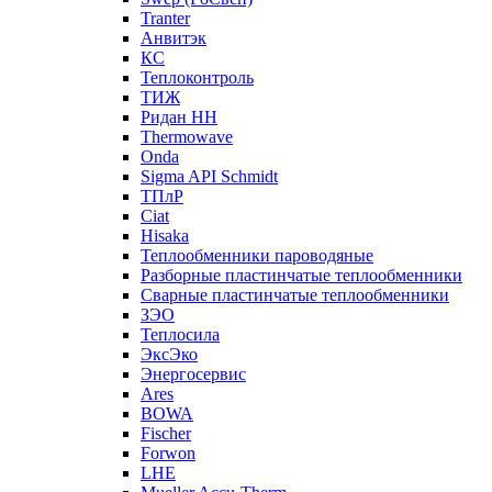
Tranter
Анвитэк
КС
Теплоконтроль
ТИЖ
Ридан НН
Thermowave
Onda
Sigma API Schmidt
ТПлР
Ciat
Hisaka
Теплообменники пароводяные
Разборные пластинчатые теплообменники
Сварные пластинчатые теплообменники
ЗЭО
Теплосила
ЭксЭко
Энергосервис
Ares
BOWA
Fischer
Forwon
LHE