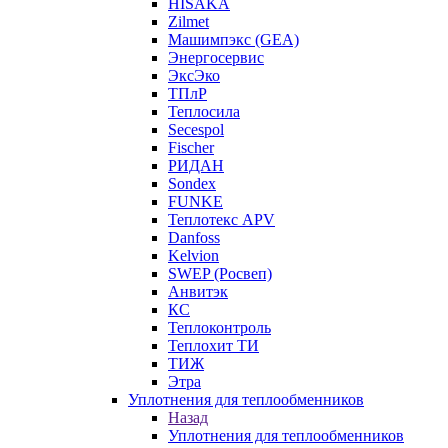
HISAKA
Zilmet
Машимпэкс (GEA)
Энергосервис
ЭксЭко
ТПлР
Теплосила
Secespol
Fischer
РИДАН
Sondex
FUNKE
Теплотекс APV
Danfoss
Kelvion
SWEP (Росвеп)
Анвитэк
КС
Теплоконтроль
Теплохит ТИ
ТИЖ
Этра
Уплотнения для теплообменников
Назад
Уплотнения для теплообменников