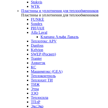
Stokvis
WTK
Пластины и уплотнения для теплообменников
Пластины и уплотнения для теплообменников
FUNKE
Sondex
РИДАН
Alfa Laval
Клапана Альфа Лаваль
Теплотекс APV
Danfoss
Kelvion
SWEP (Росвеп)
Tranter
Анвитэк
КС
Машимпэкс (GEA)
Теплоконтроль
Теплохит ТИ
ТИЖ
Этра
ЗЭО
Теплосила
ТПлР
ЭксЭко