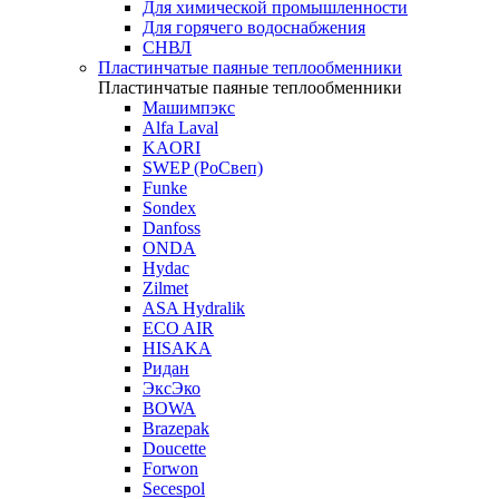
Для химической промышленности
Для горячего водоснабжения
СНВЛ
Пластинчатые паяные теплообменники
Пластинчатые паяные теплообменники
Машимпэкс
Alfa Laval
KAORI
SWEP (РоСвеп)
Funke
Sondex
Danfoss
ONDA
Hydac
Zilmet
ASA Hydralik
ECO AIR
HISAKA
Ридан
ЭксЭко
BOWA
Brazepak
Doucette
Forwon
Secespol