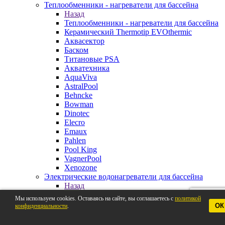
Теплообменники - нагреватели для бассейна
Назад
Теплообменники - нагреватели для бассейна
Керамический Thermotip EVOthermic
Аквасектор
Баском
Титановые PSA
Акватехника
AquaViva
AstralPool
Behncke
Bowman
Dinotec
Elecro
Emaux
Pahlen
Pool King
VagnerPool
Xenozone
Электрические водонагреватели для бассейна
Назад
Электрические водонагреватели для
Мы используем cookies. Оставаясь на сайте, вы соглашаетесь с
политикой
бассейна
ОК
конфиденциальности
.
Pahlen
AstralPool