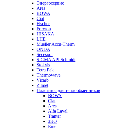
Энергосервис
Ares
BOWA
Ciat
Fischer
Forwon
HISAKA
LHE
Mueller Accu-Therm
ONDA
Secespol
SIGMA API Schmidt
Stokvis
Tetra Pak
Thermowave
Vicarb
Zilmet
Пластины для теплообменников
BOWA
Ciat
Ares
Alfa Laval
Tranter
ЗЭО
Ещё