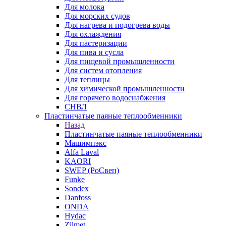
Для молока
Для морских судов
Для нагрева и подогрева воды
Для охлаждения
Для пастеризации
Для пива и сусла
Для пищевой промышленности
Для систем отопления
Для теплицы
Для химической промышленности
Для горячего водоснабжения
СНВЛ
Пластинчатые паяные теплообменники
Назад
Пластинчатые паяные теплообменники
Машимпэкс
Alfa Laval
KAORI
SWEP (РоСвеп)
Funke
Sondex
Danfoss
ONDA
Hydac
Zilmet