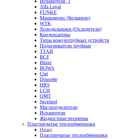
Испарители_1
Alfa Laval
FUNKE
Машимпекс (Кельвион)
WTK
Холодильники (Охладители)
Конденсаторы
Типы кожухотрубных устройств
Подогреватели трубные
ТТАИ
BCF
Bitzer
BOWA
Ciat
Doucette
HRS
LCH
OMT
Secespol
Маслоотделители
Испарители
Жидкостные ресиверы
Пластинчатые теплообменники
Назад
Пластинчатые теплообменники