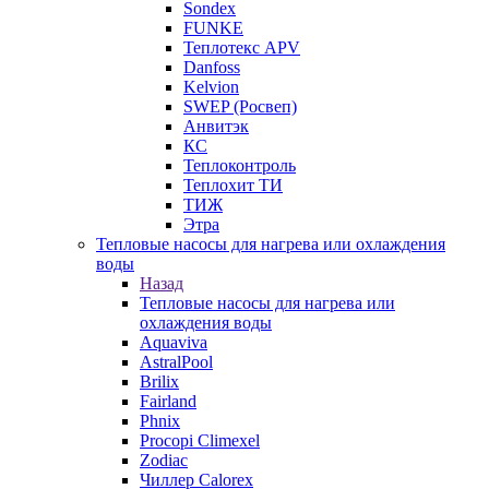
Sondex
FUNKE
Теплотекс APV
Danfoss
Kelvion
SWEP (Росвеп)
Анвитэк
КС
Теплоконтроль
Теплохит ТИ
ТИЖ
Этра
Тепловые насосы для нагрева или охлаждения
воды
Назад
Тепловые насосы для нагрева или
охлаждения воды
Aquaviva
AstralPool
Brilix
Fairland
Phnix
Procopi Climexel
Zodiac
Чиллер Calorex