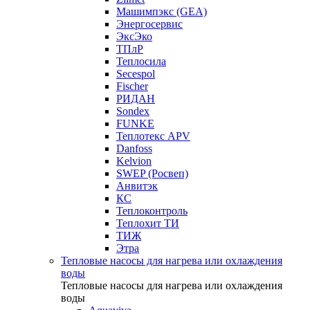
Машимпэкс (GEA)
Энергосервис
ЭксЭко
ТПлР
Теплосила
Secespol
Fischer
РИДАН
Sondex
FUNKE
Теплотекс APV
Danfoss
Kelvion
SWEP (Росвеп)
Анвитэк
КС
Теплоконтроль
Теплохит ТИ
ТИЖ
Этра
Тепловые насосы для нагрева или охлаждения
воды
Тепловые насосы для нагрева или охлаждения
воды