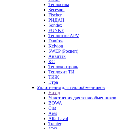
Теплосила
Secespol
Fischer
РИДАН
Sondex
FUNKE
Теплотекс APV
Danfoss
Kelvion
SWEP (Росвеп)
Анвитэк
КС
Теплоконтроль
Теплохит ТИ
ТИЖ
Этра
Уплотнения для теплообменников
Назад
Уплотнения для теплообменников
BOWA
Ciat
Ares
Alfa Laval
Tranter
ЗЭО