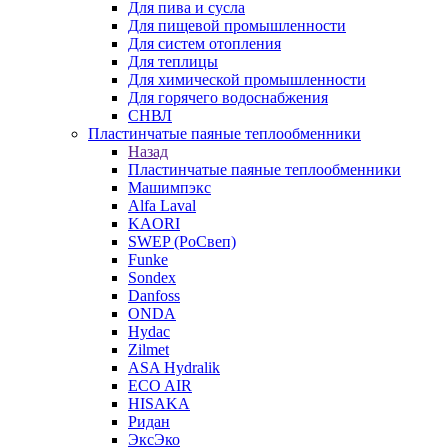
Для пива и сусла
Для пищевой промышленности
Для систем отопления
Для теплицы
Для химической промышленности
Для горячего водоснабжения
СНВЛ
Пластинчатые паяные теплообменники
Назад
Пластинчатые паяные теплообменники
Машимпэкс
Alfa Laval
KAORI
SWEP (РоСвеп)
Funke
Sondex
Danfoss
ONDA
Hydac
Zilmet
ASA Hydralik
ECO AIR
HISAKA
Ридан
ЭксЭко