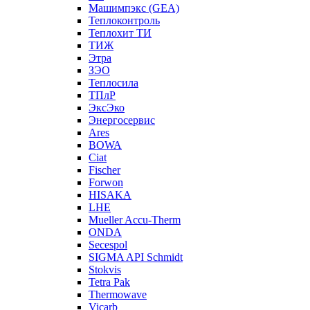
Машимпэкс (GEA)
Теплоконтроль
Теплохит ТИ
ТИЖ
Этра
ЗЭО
Теплосила
ТПлР
ЭксЭко
Энергосервис
Ares
BOWA
Ciat
Fischer
Forwon
HISAKA
LHE
Mueller Accu-Therm
ONDA
Secespol
SIGMA API Schmidt
Stokvis
Tetra Pak
Thermowave
Vicarb