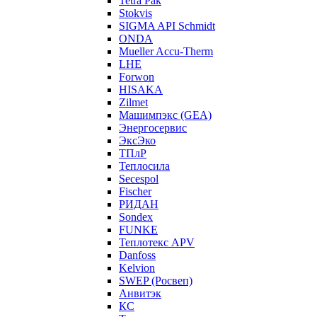
Tetra Pak
Stokvis
SIGMA API Schmidt
ONDA
Mueller Accu-Therm
LHE
Forwon
HISAKA
Zilmet
Машимпэкс (GEA)
Энергосервис
ЭксЭко
ТПлР
Теплосила
Secespol
Fischer
РИДАН
Sondex
FUNKE
Теплотекс APV
Danfoss
Kelvion
SWEP (Росвеп)
Анвитэк
КС