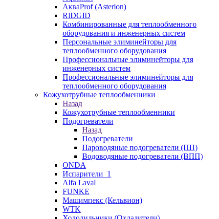
АкваProf (Asterion)
RIDGID
Комбинированные для теплообменного
оборудования и инженерных систем
Персональные элиминейторы для
теплообменного оборудования
Профессиональные элиминейторы для
инженерных систем
Профессиональные элиминейторы для
теплообменного оборудования
Кожухотрубные теплообменники
Назад
Кожухотрубные теплообменники
Подогреватели
Назад
Подогреватели
Пароводяные подогреватели (ПП)
Водоводяные подогреватели (ВПП)
ONDA
Испарители_1
Alfa Laval
FUNKE
Машимпекс (Кельвион)
WTK
Холодильники (Охладители)