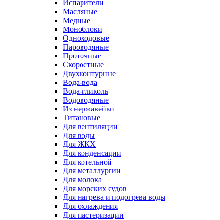
Испарители
Масляные
Медные
Моноблоки
Одноходовые
Пароводяные
Проточные
Скоростные
Двухконтурные
Вода-вода
Вода-гликоль
Водоводяные
Из нержавейки
Титановые
Для вентиляции
Для воды
Для ЖКХ
Для конденсации
Для котельной
Для металлургии
Для молока
Для морских судов
Для нагрева и подогрева воды
Для охлаждения
Для пастеризации