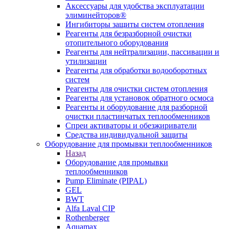
Аксессуары для удобства эксплуатации
элиминейторов®
Ингибиторы защиты систем отопления
Реагенты для безразборной очистки
отопительного оборудования
Реагенты для нейтрализации, пассивации и
утилизации
Реагенты для обработки водооборотных
систем
Реагенты для очистки систем отопления
Реагенты для установок обратного осмоса
Реагенты и оборудование для разборной
очистки пластинчатых теплообменников
Спреи активаторы и обезжириватели
Средства индивидуальной защиты
Оборудование для промывки теплообменников
Назад
Оборудование для промывки
теплообменников
Pump Eliminate (PIPAL)
GEL
BWT
Alfa Laval CIP
Rothenberger
Aquamax