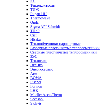
КС
Теплоконтроль
ТИЖ
Ридан НН
Thermowave
Onda
Sigma API Schmidt
ТПлР
Ciat
Hisaka
Теплообменники пароводяные
Разборные пластинчатые теплообменники
Сварные пластинчатые теплообменники
ЗЭО
Теплосила
ЭксЭко
Энергосервис
Ares
BOWA
Fischer
Forwon
LHE
Mueller Accu-Therm
Secespol
Stokvis