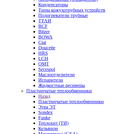
Конденсаторы
Типы кожухотрубных устройств
Подогреватели трубные
ТТАИ
BCF
Bitzer
BOWA
Ciat
Doucette
HRS
LCH
OMT
Secespol
Маслоотделители
Испарители
Жидкостные ресиверы
Пластинчатые теплообменники
Назад
Пластинчатые теплообменники
Этра ЭТ
Sondex
Funke
Теплохит (ТИ)
Кельвион
Машимпэкс (GEA)