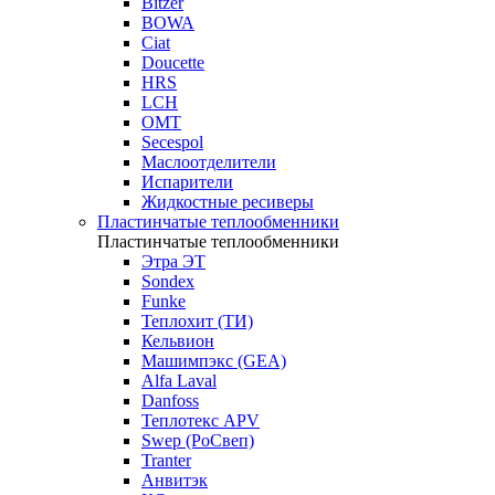
Bitzer
BOWA
Ciat
Doucette
HRS
LCH
OMT
Secespol
Маслоотделители
Испарители
Жидкостные ресиверы
Пластинчатые теплообменники
Пластинчатые теплообменники
Этра ЭТ
Sondex
Funke
Теплохит (ТИ)
Кельвион
Машимпэкс (GEA)
Alfa Laval
Danfoss
Теплотекс APV
Swep (РоСвеп)
Tranter
Анвитэк