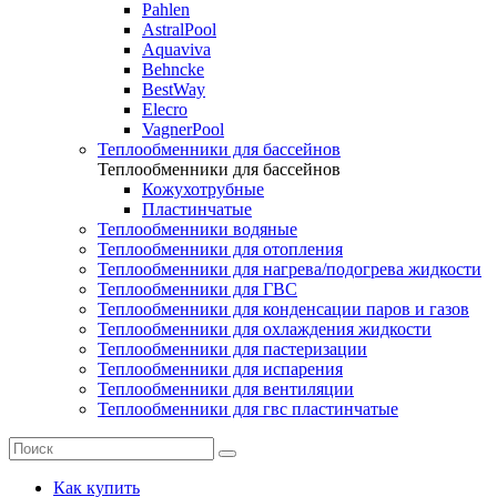
Pahlen
AstralPool
Aquaviva
Behncke
BestWay
Elecro
VagnerPool
Теплообменники для бассейнов
Теплообменники для бассейнов
Кожухотрубные
Пластинчатые
Теплообменники водяные
Теплообменники для отопления
Теплообменники для нагрева/подогрева жидкости
Теплообменники для ГВС
Теплообменники для конденсации паров и газов
Теплообменники для охлаждения жидкости
Теплообменники для пастеризации
Теплообменники для испарения
Теплообменники для вентиляции
Теплообменники для гвс пластинчатые
Как купить