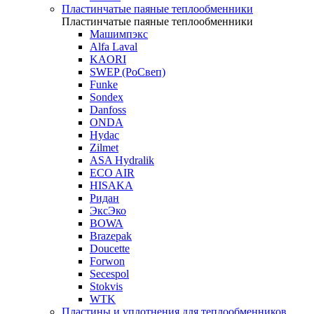
Пластинчатые паяные теплообменники
Пластинчатые паяные теплообменники
Машимпэкс
Alfa Laval
KAORI
SWEP (РоСвеп)
Funke
Sondex
Danfoss
ONDA
Hydac
Zilmet
ASA Hydralik
ECO AIR
HISAKA
Ридан
ЭксЭко
BOWA
Brazepak
Doucette
Forwon
Secespol
Stokvis
WTK
Пластины и уплотнения для теплообменников