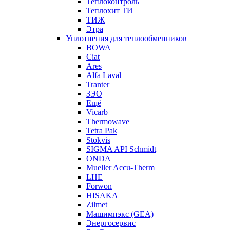
Теплоконтроль
Теплохит ТИ
ТИЖ
Этра
Уплотнения для теплообменников
BOWA
Ciat
Ares
Alfa Laval
Tranter
ЗЭО
Ещё
Vicarb
Thermowave
Tetra Pak
Stokvis
SIGMA API Schmidt
ONDA
Mueller Accu-Therm
LHE
Forwon
HISAKA
Zilmet
Машимпэкс (GEA)
Энергосервис