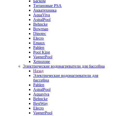
Баском
Титановые PSA
Акватехника
AquaViva
AstralPool
Behncke
Bowman
Dinotec
Elecro
Emaux
Pahlen
Pool King
VagnerPool
Xenozone
Электрические водонагреватели для бассейна
Назад
Электрические водонагреватели для
бассейна
Pahlen
AstralPool
Aquaviva
Behncke
BestWay
Elecro
VagnerPool