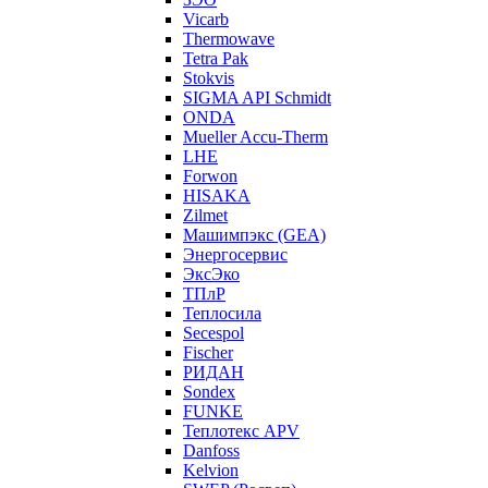
Vicarb
Thermowave
Tetra Pak
Stokvis
SIGMA API Schmidt
ONDA
Mueller Accu-Therm
LHE
Forwon
HISAKA
Zilmet
Машимпэкс (GEA)
Энергосервис
ЭксЭко
ТПлР
Теплосила
Secespol
Fischer
РИДАН
Sondex
FUNKE
Теплотекс APV
Danfoss
Kelvion