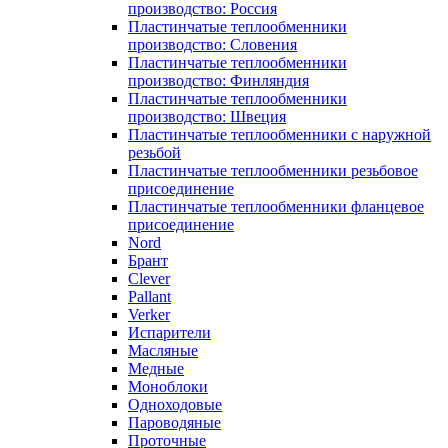
производство: Россия
Пластинчатые теплообменники
производство: Словения
Пластинчатые теплообменники
производство: Финляндия
Пластинчатые теплообменники
производство: Швеция
Пластинчатые теплообменники с наружной
резьбой
Пластинчатые теплообменники резьбовое
присоединение
Пластинчатые теплообменники фланцевое
присоединение
Nord
Брант
Clever
Pallant
Verker
Испарители
Масляные
Медные
Моноблоки
Одноходовые
Пароводяные
Проточные