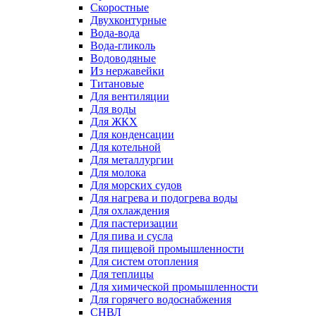
Скоростные
Двухконтурные
Вода-вода
Вода-гликоль
Водоводяные
Из нержавейки
Титановые
Для вентиляции
Для воды
Для ЖКХ
Для конденсации
Для котельной
Для металлургии
Для молока
Для морских судов
Для нагрева и подогрева воды
Для охлаждения
Для пастеризации
Для пива и сусла
Для пищевой промышленности
Для систем отопления
Для теплицы
Для химической промышленности
Для горячего водоснабжения
СНВЛ