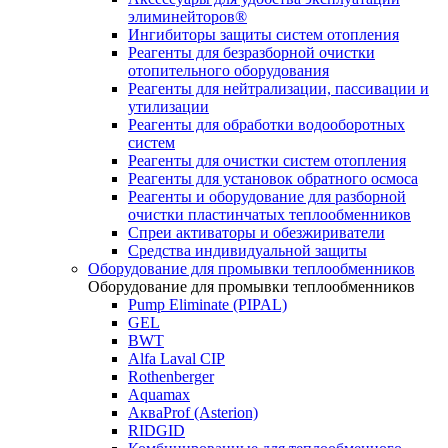
элиминейторов®
Ингибиторы защиты систем отопления
Реагенты для безразборной очистки
отопительного оборудования
Реагенты для нейтрализации, пассивации и
утилизации
Реагенты для обработки водооборотных
систем
Реагенты для очистки систем отопления
Реагенты для установок обратного осмоса
Реагенты и оборудование для разборной
очистки пластинчатых теплообменников
Спреи активаторы и обезжириватели
Средства индивидуальной защиты
Оборудование для промывки теплообменников
Оборудование для промывки теплообменников
Pump Eliminate (PIPAL)
GEL
BWT
Alfa Laval CIP
Rothenberger
Aquamax
АкваProf (Asterion)
RIDGID