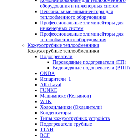
Комбинированные для теплообменного
оборудования и инженерных систем
Персональные элиминейторы для
теплообменного оборудования
Профессиональные элиминейторы для
инженерных систем
Профессиональные элиминейторы для
теплообменного оборудования
Кожухотрубные теплообменники
Кожухотрубные теплообменники
Подогреватели
Пароводяные подогреватели (ПП)
Водоводяные подогреватели (ВПП)
ONDA
Испарители_1
Alfa Laval
FUNKE
Машимпекс (Кельвион)
WTK
Холодильники (Охладители)
Конденсаторы
Типы кожухотрубных устройств
Подогреватели трубные
ТТАИ
BCF