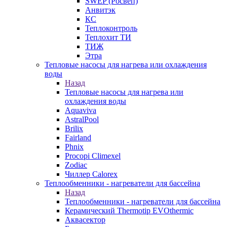
SWEP (Росвеп)
Анвитэк
КС
Теплоконтроль
Теплохит ТИ
ТИЖ
Этра
Тепловые насосы для нагрева или охлаждения
воды
Назад
Тепловые насосы для нагрева или
охлаждения воды
Aquaviva
AstralPool
Brilix
Fairland
Phnix
Procopi Climexel
Zodiac
Чиллер Calorex
Теплообменники - нагреватели для бассейна
Назад
Теплообменники - нагреватели для бассейна
Керамический Thermotip EVOthermic
Аквасектор