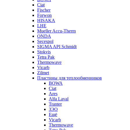
Ciat
Fischer
Forwon
HISAKA
LHE
Mueller Accu-Therm
ONDA
Secespol
SIGMA API Schmidt
Stokvis
Tetra Pak
Thermowave
Vicarb
Zilmet
Пластины для теплообменников
BOWA
Ciat
Ares
Alfa Laval
Tranter
ЗЭО
Ещё
Vicarb
Thermowave