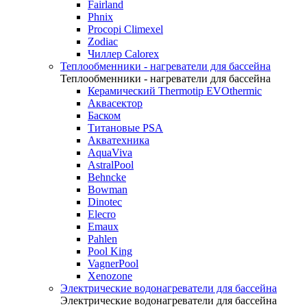
Fairland
Phnix
Procopi Climexel
Zodiac
Чиллер Calorex
Теплообменники - нагреватели для бассейна
Теплообменники - нагреватели для бассейна
Керамический Thermotip EVOthermic
Аквасектор
Баском
Титановые PSA
Акватехника
AquaViva
AstralPool
Behncke
Bowman
Dinotec
Elecro
Emaux
Pahlen
Pool King
VagnerPool
Xenozone
Электрические водонагреватели для бассейна
Электрические водонагреватели для бассейна