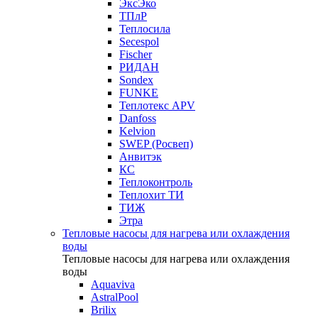
ЭксЭко
ТПлР
Теплосила
Secespol
Fischer
РИДАН
Sondex
FUNKE
Теплотекс APV
Danfoss
Kelvion
SWEP (Росвеп)
Анвитэк
КС
Теплоконтроль
Теплохит ТИ
ТИЖ
Этра
Тепловые насосы для нагрева или охлаждения
воды
Тепловые насосы для нагрева или охлаждения
воды
Aquaviva
AstralPool
Brilix