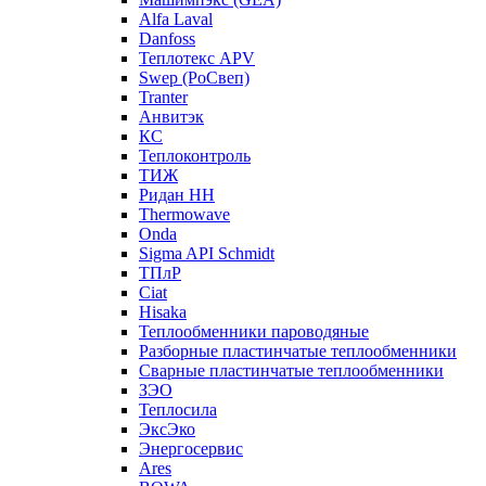
Alfa Laval
Danfoss
Теплотекс APV
Swep (РоСвеп)
Tranter
Анвитэк
КС
Теплоконтроль
ТИЖ
Ридан НН
Thermowave
Onda
Sigma API Schmidt
ТПлР
Ciat
Hisaka
Теплообменники пароводяные
Разборные пластинчатые теплообменники
Сварные пластинчатые теплообменники
ЗЭО
Теплосила
ЭксЭко
Энергосервис
Ares