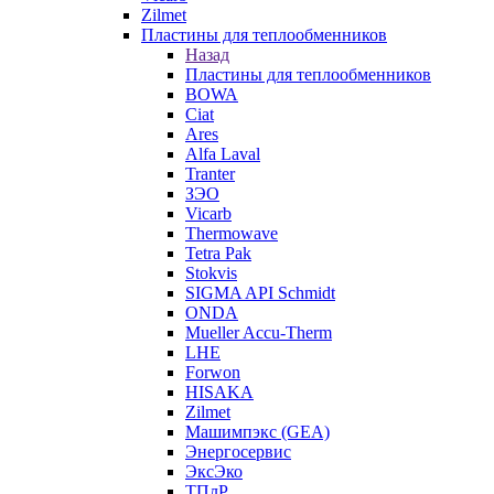
Zilmet
Пластины для теплообменников
Назад
Пластины для теплообменников
BOWA
Ciat
Ares
Alfa Laval
Tranter
ЗЭО
Vicarb
Thermowave
Tetra Pak
Stokvis
SIGMA API Schmidt
ONDA
Mueller Accu-Therm
LHE
Forwon
HISAKA
Zilmet
Машимпэкс (GEA)
Энергосервис
ЭксЭко
ТПлР