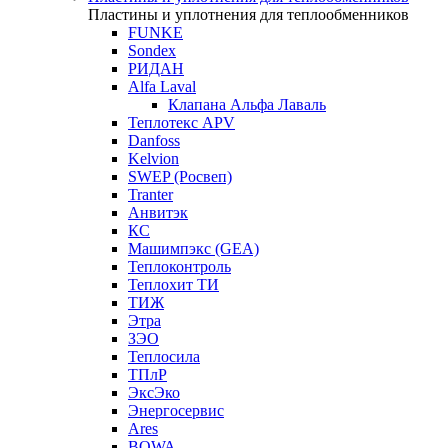
Пластины и уплотнения для теплообменников
FUNKE
Sondex
РИДАН
Alfa Laval
Клапана Альфа Лаваль
Теплотекс APV
Danfoss
Kelvion
SWEP (Росвеп)
Tranter
Анвитэк
КС
Машимпэкс (GEA)
Теплоконтроль
Теплохит ТИ
ТИЖ
Этра
ЗЭО
Теплосила
ТПлР
ЭксЭко
Энергосервис
Ares
BOWA