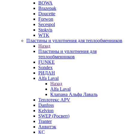
BOWA
Brazepak
Doucette
Forwon
Secespol
Stokvis
WTK
Пластины и уплотнения для теплообменников
Назад
Пластины и уплотнения для
теплообменников
FUNKE
Sondex
РИДАН
Alfa Laval
Назад
Alfa Laval
Клапана Альфа Лаваль
Теплотекс APV
Danfoss
Kelvion
SWEP (Росвеп)
Tranter
Анвитэк
КС