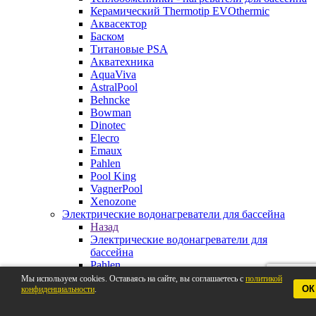
Керамический Thermotip EVOthermic
Аквасектор
Баском
Титановые PSA
Акватехника
AquaViva
AstralPool
Behncke
Bowman
Dinotec
Elecro
Emaux
Pahlen
Pool King
VagnerPool
Xenozone
Электрические водонагреватели для бассейна
Назад
Электрические водонагреватели для
бассейна
Pahlen
AstralPool
Мы используем cookies. Оставаясь на сайте, вы соглашаетесь с
политикой
ОК
конфиденциальности
Aquaviva
.
Behncke
BestWay