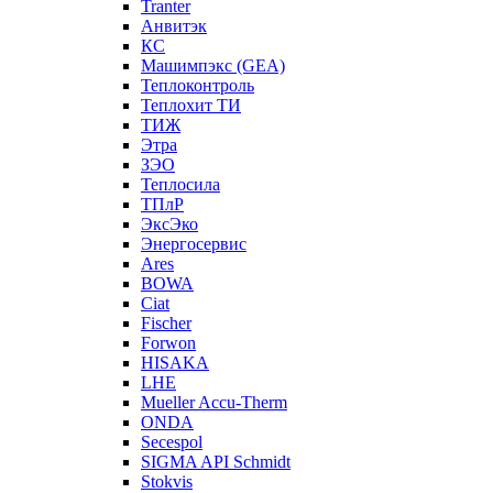
Tranter
Анвитэк
КС
Машимпэкс (GEA)
Теплоконтроль
Теплохит ТИ
ТИЖ
Этра
ЗЭО
Теплосила
ТПлР
ЭксЭко
Энергосервис
Ares
BOWA
Ciat
Fischer
Forwon
HISAKA
LHE
Mueller Accu-Therm
ONDA
Secespol
SIGMA API Schmidt
Stokvis