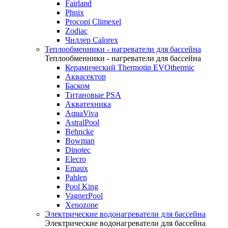
Fairland
Phnix
Procopi Climexel
Zodiac
Чиллер Calorex
Теплообменники - нагреватели для бассейна
Теплообменники - нагреватели для бассейна
Керамический Thermotip EVOthermic
Аквасектор
Баском
Титановые PSA
Акватехника
AquaViva
AstralPool
Behncke
Bowman
Dinotec
Elecro
Emaux
Pahlen
Pool King
VagnerPool
Xenozone
Электрические водонагреватели для бассейна
Электрические водонагреватели для бассейна