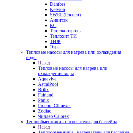
Danfoss
Kelvion
SWEP (Росвеп)
Анвитэк
КС
Теплоконтроль
Теплохит ТИ
ТИЖ
Этра
Тепловые насосы для нагрева или охлаждения
воды
Назад
Тепловые насосы для нагрева или
охлаждения воды
Aquaviva
AstralPool
Brilix
Fairland
Phnix
Procopi Climexel
Zodiac
Чиллер Calorex
Теплообменники - нагреватели для бассейна
Назад
Теплообменники - нагреватели для бассейна