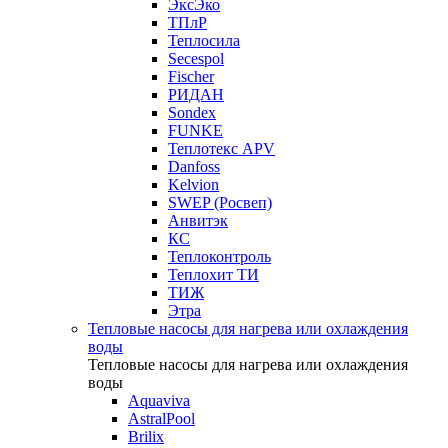
ЭксЭко
ТПлР
Теплосила
Secespol
Fischer
РИДАН
Sondex
FUNKE
Теплотекс APV
Danfoss
Kelvion
SWEP (Росвеп)
Анвитэк
КС
Теплоконтроль
Теплохит ТИ
ТИЖ
Этра
Тепловые насосы для нагрева или охлаждения
воды
Тепловые насосы для нагрева или охлаждения
воды
Aquaviva
AstralPool
Brilix