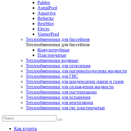
Pahlen
AstralPool
Aquaviva
Behncke
BestWay
Elecro
VagnerPool
Теплообменники для бассейнов
Теплообменники для бассейнов
Кожухотрубные
Пластинчатые
Теплообменники водяные
Теплообменники для отопления
Теплообменники для нагрева/подогрева жидкости
Теплообменники для ГВС
Теплообменники для конденсации паров и газов
Теплообменники для охлаждения жидкости
Теплообменники для пастеризации
Теплообменники для испарения
Теплообменники для вентиляции
Теплообменники для гвс пластинчатые
Как купить