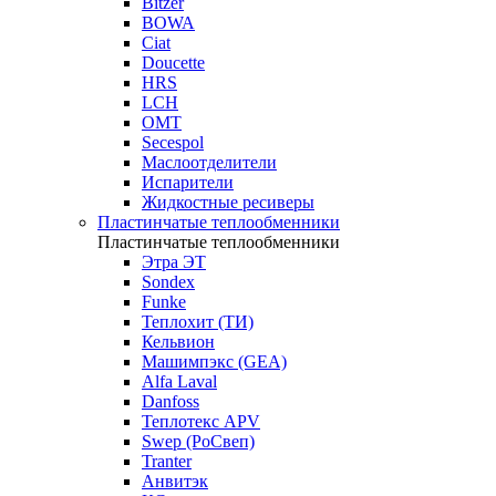
Bitzer
BOWA
Ciat
Doucette
HRS
LCH
OMT
Secespol
Маслоотделители
Испарители
Жидкостные ресиверы
Пластинчатые теплообменники
Пластинчатые теплообменники
Этра ЭТ
Sondex
Funke
Теплохит (ТИ)
Кельвион
Машимпэкс (GEA)
Alfa Laval
Danfoss
Теплотекс APV
Swep (РоСвеп)
Tranter
Анвитэк