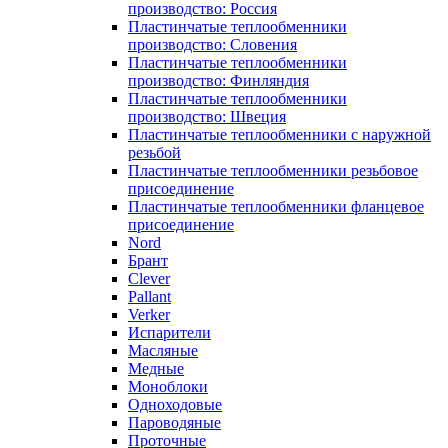
производство: Россия
Пластинчатые теплообменники
производство: Словения
Пластинчатые теплообменники
производство: Финляндия
Пластинчатые теплообменники
производство: Швеция
Пластинчатые теплообменники с наружной
резьбой
Пластинчатые теплообменники резьбовое
присоединение
Пластинчатые теплообменники фланцевое
присоединение
Nord
Брант
Clever
Pallant
Verker
Испарители
Масляные
Медные
Моноблоки
Одноходовые
Пароводяные
Проточные