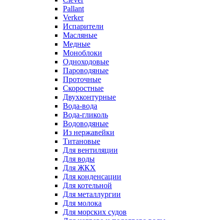
Pallant
Verker
Испарители
Масляные
Медные
Моноблоки
Одноходовые
Пароводяные
Проточные
Скоростные
Двухконтурные
Вода-вода
Вода-гликоль
Водоводяные
Из нержавейки
Титановые
Для вентиляции
Для воды
Для ЖКХ
Для конденсации
Для котельной
Для металлургии
Для молока
Для морских судов