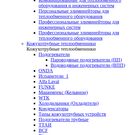
Комбинированные для теплообменного
оборудования и инженерных систем
Персональные элиминейторы для
теплообменного оборудования
Профессиональные элиминейторы для
инженерных систем
Профессиональные элиминейторы для
теплообменного оборудования
Кожухотрубные теплообменники
Кожухотрубные теплообменники
Подогреватели
Пароводяные подогреватели (ПП)
Водоводяные подогреватели (ВПП)
ONDA
Испарители_1
Alfa Laval
FUNKE
Машимпекс (Кельвион)
WTK
Холодильники (Охладители)
Конденсаторы
Типы кожухотрубных устройств
Подогреватели трубные
ТТАИ
BCF