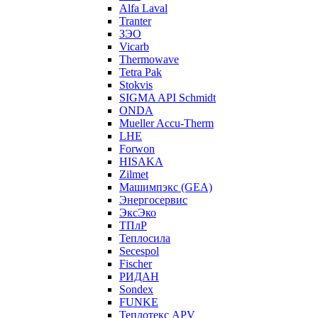
Alfa Laval
Tranter
ЗЭО
Vicarb
Thermowave
Tetra Pak
Stokvis
SIGMA API Schmidt
ONDA
Mueller Accu-Therm
LHE
Forwon
HISAKA
Zilmet
Машимпэкс (GEA)
Энергосервис
ЭксЭко
ТПлР
Теплосила
Secespol
Fischer
РИДАН
Sondex
FUNKE
Теплотекс APV