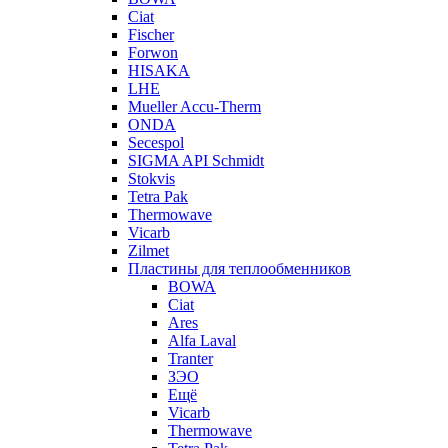
Ciat
Fischer
Forwon
HISAKA
LHE
Mueller Accu-Therm
ONDA
Secespol
SIGMA API Schmidt
Stokvis
Tetra Pak
Thermowave
Vicarb
Zilmet
Пластины для теплообменников
BOWA
Ciat
Ares
Alfa Laval
Tranter
ЗЭО
Ещё
Vicarb
Thermowave