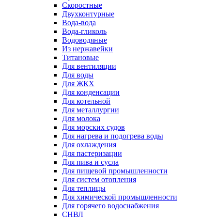
Скоростные
Двухконтурные
Вода-вода
Вода-гликоль
Водоводяные
Из нержавейки
Титановые
Для вентиляции
Для воды
Для ЖКХ
Для конденсации
Для котельной
Для металлургии
Для молока
Для морских судов
Для нагрева и подогрева воды
Для охлаждения
Для пастеризации
Для пива и сусла
Для пищевой промышленности
Для систем отопления
Для теплицы
Для химической промышленности
Для горячего водоснабжения
СНВЛ