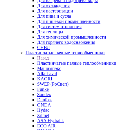
Для нагрева и подогрева воды
Для охлаждения
Для пастеризации
Для пива и сусла
Для пищевой промышленности
Для систем отопления
Для теплицы
Для химической промышленности
Для горячего водоснабжения
СНВЛ
Пластинчатые паяные теплообменники
Назад
Пластинчатые паяные теплообменники
Машимпэкс
Alfa Laval
KAORI
SWEP (РоСвеп)
Funke
Sondex
Danfoss
ONDA
Hydac
Zilmet
ASA Hydralik
ECO AIR