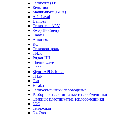
Теплохит (ТИ)
Кельвион
Машимпэкс (GEA)
Alfa Laval
Danfoss
Теплотекс APV
Swep (РоСвеп)
Tranter
Анвитэк
КС
Теплоконтроль
ТИЖ
Ридан НН
Thermowave
Onda
Sigma API Schmidt
ТПлР
Ciat
Hisaka
Теплообменники пароводяные
Разборные пластинчатые теплообменники
Сварные пластинчатые теплообменники
ЗЭО
Теплосила
ЭксЭко