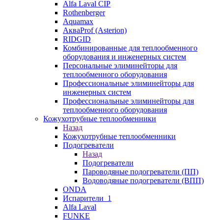
Alfa Laval CIP
Rothenberger
Aquamax
АкваProf (Asterion)
RIDGID
Комбинированные для теплообменного
оборудования и инженерных систем
Персональные элиминейторы для
теплообменного оборудования
Профессиональные элиминейторы для
инженерных систем
Профессиональные элиминейторы для
теплообменного оборудования
Кожухотрубные теплообменники
Назад
Кожухотрубные теплообменники
Подогреватели
Назад
Подогреватели
Пароводяные подогреватели (ПП)
Водоводяные подогреватели (ВПП)
ONDA
Испарители_1
Alfa Laval
FUNKE