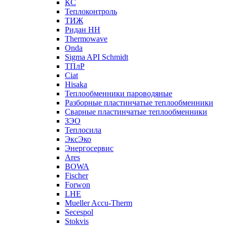
КС
Теплоконтроль
ТИЖ
Ридан НН
Thermowave
Onda
Sigma API Schmidt
ТПлР
Ciat
Hisaka
Теплообменники пароводяные
Разборные пластинчатые теплообменники
Сварные пластинчатые теплообменники
ЗЭО
Теплосила
ЭксЭко
Энергосервис
Ares
BOWA
Fischer
Forwon
LHE
Mueller Accu-Therm
Secespol
Stokvis