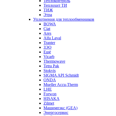
Теплоконтроль
Теплохит ТИ
ТИЖ
Этра
Уплотнения для теплообменников
BOWA
Ciat
Ares
Alfa Laval
Tranter
ЗЭО
Ещё
Vicarb
Thermowave
Tetra Pak
Stokvis
SIGMA API Schmidt
ONDA
Mueller Accu-Therm
LHE
Forwon
HISAKA
Zilmet
Машимпэкс (GEA)
Энергосервис