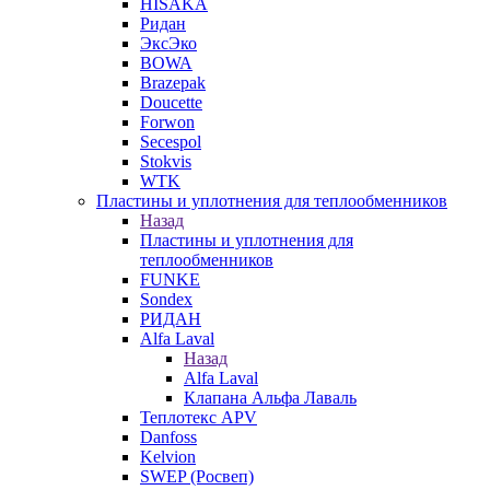
HISAKA
Ридан
ЭксЭко
BOWA
Brazepak
Doucette
Forwon
Secespol
Stokvis
WTK
Пластины и уплотнения для теплообменников
Назад
Пластины и уплотнения для
теплообменников
FUNKE
Sondex
РИДАН
Alfa Laval
Назад
Alfa Laval
Клапана Альфа Лаваль
Теплотекс APV
Danfoss
Kelvion
SWEP (Росвеп)