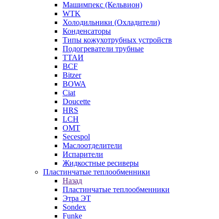
Машимпекс (Кельвион)
WTK
Холодильники (Охладители)
Конденсаторы
Типы кожухотрубных устройств
Подогреватели трубные
ТТАИ
BCF
Bitzer
BOWA
Ciat
Doucette
HRS
LCH
OMT
Secespol
Маслоотделители
Испарители
Жидкостные ресиверы
Пластинчатые теплообменники
Назад
Пластинчатые теплообменники
Этра ЭТ
Sondex
Funke