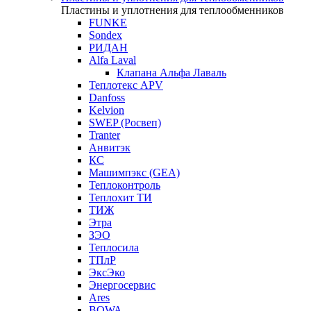
Пластины и уплотнения для теплообменников
FUNKE
Sondex
РИДАН
Alfa Laval
Клапана Альфа Лаваль
Теплотекс APV
Danfoss
Kelvion
SWEP (Росвеп)
Tranter
Анвитэк
КС
Машимпэкс (GEA)
Теплоконтроль
Теплохит ТИ
ТИЖ
Этра
ЗЭО
Теплосила
ТПлР
ЭксЭко
Энергосервис
Ares
BOWA