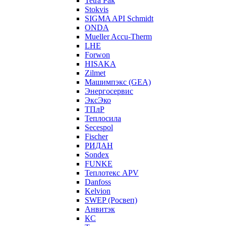
Tetra Pak
Stokvis
SIGMA API Schmidt
ONDA
Mueller Accu-Therm
LHE
Forwon
HISAKA
Zilmet
Машимпэкс (GEA)
Энергосервис
ЭксЭко
ТПлР
Теплосила
Secespol
Fischer
РИДАН
Sondex
FUNKE
Теплотекс APV
Danfoss
Kelvion
SWEP (Росвеп)
Анвитэк
КС