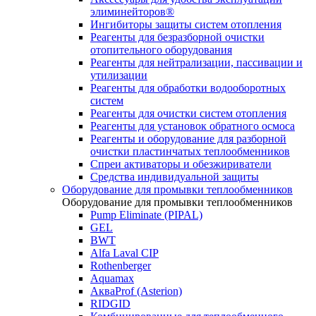
элиминейторов®
Ингибиторы защиты систем отопления
Реагенты для безразборной очистки
отопительного оборудования
Реагенты для нейтрализации, пассивации и
утилизации
Реагенты для обработки водооборотных
систем
Реагенты для очистки систем отопления
Реагенты для установок обратного осмоса
Реагенты и оборудование для разборной
очистки пластинчатых теплообменников
Спреи активаторы и обезжириватели
Средства индивидуальной защиты
Оборудование для промывки теплообменников
Оборудование для промывки теплообменников
Pump Eliminate (PIPAL)
GEL
BWT
Alfa Laval CIP
Rothenberger
Aquamax
АкваProf (Asterion)
RIDGID