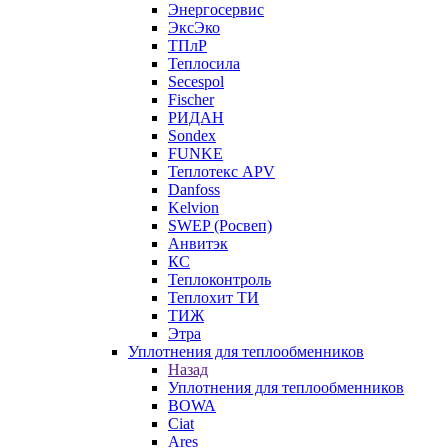
Энергосервис
ЭксЭко
ТПлР
Теплосила
Secespol
Fischer
РИДАН
Sondex
FUNKE
Теплотекс APV
Danfoss
Kelvion
SWEP (Росвеп)
Анвитэк
КС
Теплоконтроль
Теплохит ТИ
ТИЖ
Этра
Уплотнения для теплообменников
Назад
Уплотнения для теплообменников
BOWA
Ciat
Ares