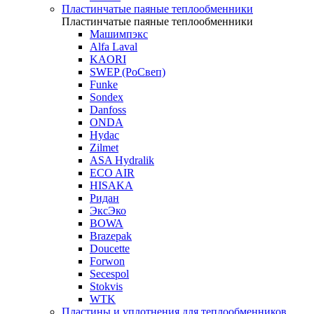
Пластинчатые паяные теплообменники
Пластинчатые паяные теплообменники
Машимпэкс
Alfa Laval
KAORI
SWEP (РоСвеп)
Funke
Sondex
Danfoss
ONDA
Hydac
Zilmet
ASA Hydralik
ECO AIR
HISAKA
Ридан
ЭксЭко
BOWA
Brazepak
Doucette
Forwon
Secespol
Stokvis
WTK
Пластины и уплотнения для теплообменников