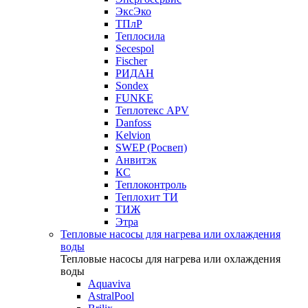
ЭксЭко
ТПлР
Теплосила
Secespol
Fischer
РИДАН
Sondex
FUNKE
Теплотекс APV
Danfoss
Kelvion
SWEP (Росвеп)
Анвитэк
КС
Теплоконтроль
Теплохит ТИ
ТИЖ
Этра
Тепловые насосы для нагрева или охлаждения
воды
Тепловые насосы для нагрева или охлаждения
воды
Aquaviva
AstralPool