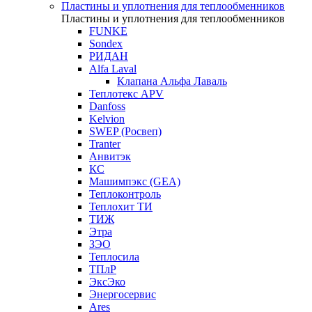
Пластины и уплотнения для теплообменников
Пластины и уплотнения для теплообменников
FUNKE
Sondex
РИДАН
Alfa Laval
Клапана Альфа Лаваль
Теплотекс APV
Danfoss
Kelvion
SWEP (Росвеп)
Tranter
Анвитэк
КС
Машимпэкс (GEA)
Теплоконтроль
Теплохит ТИ
ТИЖ
Этра
ЗЭО
Теплосила
ТПлР
ЭксЭко
Энергосервис
Ares