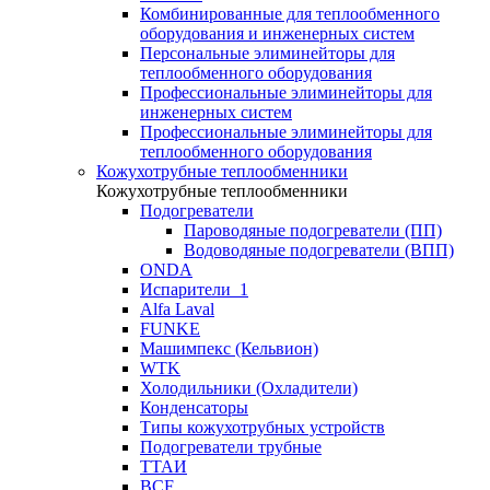
Комбинированные для теплообменного
оборудования и инженерных систем
Персональные элиминейторы для
теплообменного оборудования
Профессиональные элиминейторы для
инженерных систем
Профессиональные элиминейторы для
теплообменного оборудования
Кожухотрубные теплообменники
Кожухотрубные теплообменники
Подогреватели
Пароводяные подогреватели (ПП)
Водоводяные подогреватели (ВПП)
ONDA
Испарители_1
Alfa Laval
FUNKE
Машимпекс (Кельвион)
WTK
Холодильники (Охладители)
Конденсаторы
Типы кожухотрубных устройств
Подогреватели трубные
ТТАИ
BCF