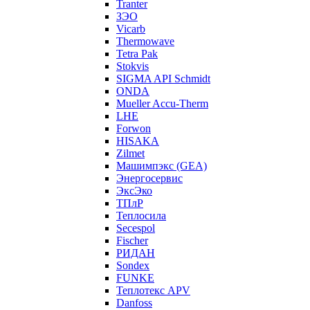
Tranter
ЗЭО
Vicarb
Thermowave
Tetra Pak
Stokvis
SIGMA API Schmidt
ONDA
Mueller Accu-Therm
LHE
Forwon
HISAKA
Zilmet
Машимпэкс (GEA)
Энергосервис
ЭксЭко
ТПлР
Теплосила
Secespol
Fischer
РИДАН
Sondex
FUNKE
Теплотекс APV
Danfoss