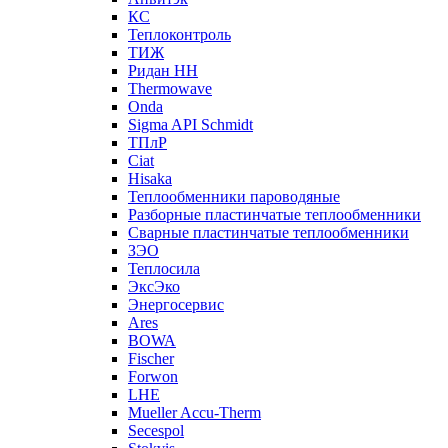
КС
Теплоконтроль
ТИЖ
Ридан НН
Thermowave
Onda
Sigma API Schmidt
ТПлР
Ciat
Hisaka
Теплообменники пароводяные
Разборные пластинчатые теплообменники
Сварные пластинчатые теплообменники
ЗЭО
Теплосила
ЭксЭко
Энергосервис
Ares
BOWA
Fischer
Forwon
LHE
Mueller Accu-Therm
Secespol