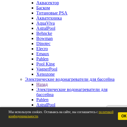
Аквасектор
Баском
Титановые PSA
Акватехника
AquaViva
AstralPool
Behncke
Bowman
Dinotec
Elecro
Emaux
Pahlen
Pool King
VagnerPool
Xenozone
Электрические водонагреватели для бассейна
Назад
Электрические водонагреватели для
бассейна
Pahlen
AstralPool
Aquaviva
Мы используем cookies. Оставаясь на сайте, вы соглашаетесь с
политикой
Behncke
ОК
конфиденциальности
.
BestWay
Elecro