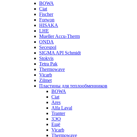
BOWA
Ciat
Fischer
Forwon
HISAKA
LHE
Mueller Accu-Therm
ONDA
Secespol
SIGMA API Schmidt
Stokvis
Tetra Pak
Thermowave
Vicarb
Zilmet
Пластины для теплообменников
BOWA
Ciat
Ares
Alfa Laval
Tranter
ЗЭО
Ещё
Vicarb
Thermowave