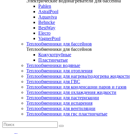
Электрические водонагреватели для бассейна
Pahlen
AstralPool
Aquaviva
Behncke
BestWay
Elecro
VagnerPool
Теплообменники для бассейнов
Теплообменники для бассейнов
Кожухотрубные
Пластинчатые
Теплообменники водяные
Теплообменники для отопления
Теплообменники для нагрева/подогрева жидкости
Теплообменники для ГВС
Теплообменники для конденсации паров и газов
Теплообменники для охлаждения жидкости
Теплообменники для пастеризации
Теплообменники для испарения
Теплообменники для вентиляции
Теплообменники для гвс пластинчатые