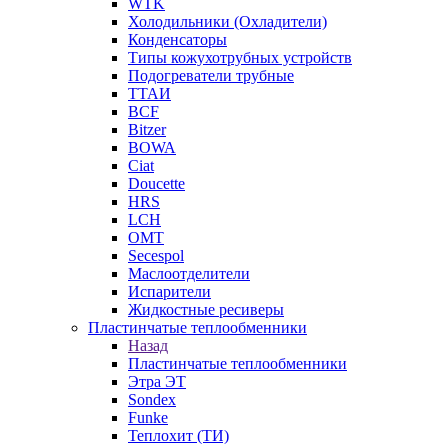
WTK
Холодильники (Охладители)
Конденсаторы
Типы кожухотрубных устройств
Подогреватели трубные
ТТАИ
BCF
Bitzer
BOWA
Ciat
Doucette
HRS
LCH
OMT
Secespol
Маслоотделители
Испарители
Жидкостные ресиверы
Пластинчатые теплообменники
Назад
Пластинчатые теплообменники
Этра ЭТ
Sondex
Funke
Теплохит (ТИ)