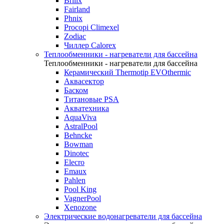
Brilix
Fairland
Phnix
Procopi Climexel
Zodiac
Чиллер Calorex
Теплообменники - нагреватели для бассейна
Теплообменники - нагреватели для бассейна
Керамический Thermotip EVOthermic
Аквасектор
Баском
Титановые PSA
Акватехника
AquaViva
AstralPool
Behncke
Bowman
Dinotec
Elecro
Emaux
Pahlen
Pool King
VagnerPool
Xenozone
Электрические водонагреватели для бассейна