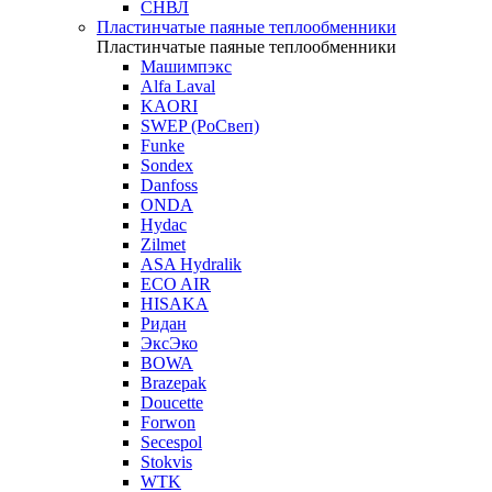
СНВЛ
Пластинчатые паяные теплообменники
Пластинчатые паяные теплообменники
Машимпэкс
Alfa Laval
KAORI
SWEP (РоСвеп)
Funke
Sondex
Danfoss
ONDA
Hydac
Zilmet
ASA Hydralik
ECO AIR
HISAKA
Ридан
ЭксЭко
BOWA
Brazepak
Doucette
Forwon
Secespol
Stokvis
WTK