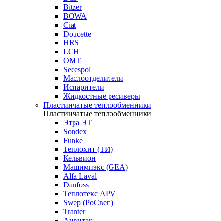
Bitzer
BOWA
Ciat
Doucette
HRS
LCH
OMT
Secespol
Маслоотделители
Испарители
Жидкостные ресиверы
Пластинчатые теплообменники
Пластинчатые теплообменники
Этра ЭТ
Sondex
Funke
Теплохит (ТИ)
Кельвион
Машимпэкс (GEA)
Alfa Laval
Danfoss
Теплотекс APV
Swep (РоСвеп)
Tranter
Анвитэк