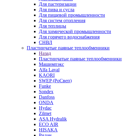
Для пастеризации
Для пива и сусла
Для пищевой промышленности
Для систем отопления
Для теплицы
Для химической промышленности
Для горячего водоснабжения
СНВЛ
Пластинчатые паяные теплообменники
Назад
Пластинчатые паяные теплообменники
Машимпэкс
Alfa Laval
KAORI
SWEP (РоСвеп)
Funke
Sondex
Danfoss
ONDA
Hydac
Zilmet
ASA Hydralik
ECO AIR
HISAKA
Ридан