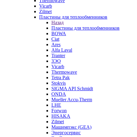
Thermowave
Vicarb
Zilmet
Пластины для теплообменников
Назад
Пластины для теплообменников
BOWA
Ciat
Ares
Alfa Laval
Tranter
ЗЭО
Vicarb
Thermowave
Tetra Pak
Stokvis
SIGMA API Schmidt
ONDA
Mueller Accu-Therm
LHE
Forwon
HISAKA
Zilmet
Машимпэкс (GEA)
Энергосервис