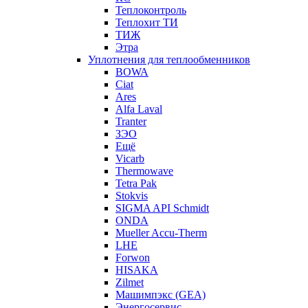
Теплоконтроль
Теплохит ТИ
ТИЖ
Этра
Уплотнения для теплообменников
BOWA
Ciat
Ares
Alfa Laval
Tranter
ЗЭО
Ещё
Vicarb
Thermowave
Tetra Pak
Stokvis
SIGMA API Schmidt
ONDA
Mueller Accu-Therm
LHE
Forwon
HISAKA
Zilmet
Машимпэкс (GEA)
Энергосервис