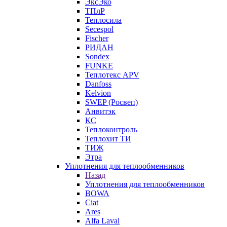
ЭксЭко
ТПлР
Теплосила
Secespol
Fischer
РИДАН
Sondex
FUNKE
Теплотекс APV
Danfoss
Kelvion
SWEP (Росвеп)
Анвитэк
КС
Теплоконтроль
Теплохит ТИ
ТИЖ
Этра
Уплотнения для теплообменников
Назад
Уплотнения для теплообменников
BOWA
Ciat
Ares
Alfa Laval