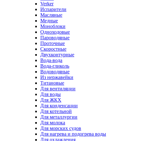
Verker
Испарители
Масляные
Медные
Моноблоки
Одноходовые
Пароводяные
Проточные
Скоростные
Двухконтурные
Вода-вода
Вода-гликоль
Водоводяные
Из нержавейки
Титановые
Для вентиляции
Для воды
Для ЖКХ
Для конденсации
Для котельной
Для металлургии
Для молока
Для морских судов
Для нагрева и подогрева воды
Для охлаждения