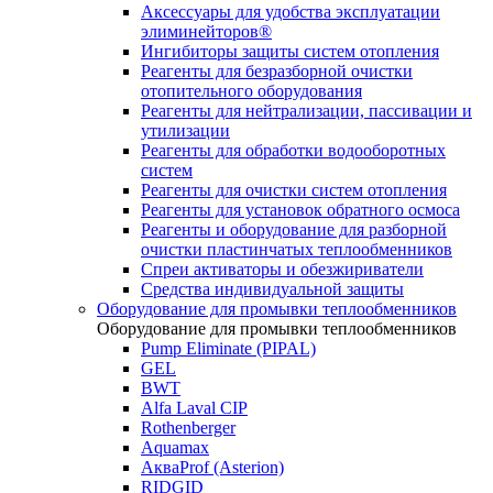
Аксессуары для удобства эксплуатации
элиминейторов®
Ингибиторы защиты систем отопления
Реагенты для безразборной очистки
отопительного оборудования
Реагенты для нейтрализации, пассивации и
утилизации
Реагенты для обработки водооборотных
систем
Реагенты для очистки систем отопления
Реагенты для установок обратного осмоса
Реагенты и оборудование для разборной
очистки пластинчатых теплообменников
Спреи активаторы и обезжириватели
Средства индивидуальной защиты
Оборудование для промывки теплообменников
Оборудование для промывки теплообменников
Pump Eliminate (PIPAL)
GEL
BWT
Alfa Laval CIP
Rothenberger
Aquamax
АкваProf (Asterion)
RIDGID