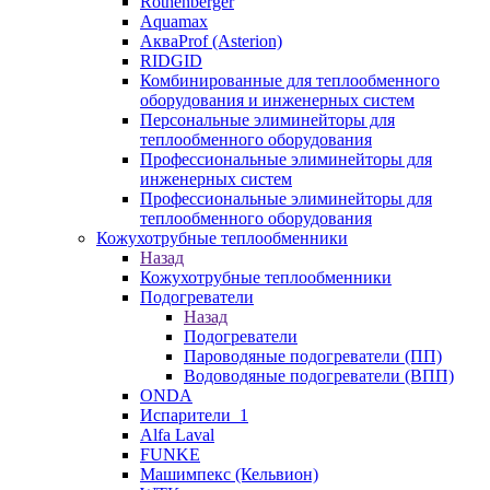
Rothenberger
Aquamax
АкваProf (Asterion)
RIDGID
Комбинированные для теплообменного
оборудования и инженерных систем
Персональные элиминейторы для
теплообменного оборудования
Профессиональные элиминейторы для
инженерных систем
Профессиональные элиминейторы для
теплообменного оборудования
Кожухотрубные теплообменники
Назад
Кожухотрубные теплообменники
Подогреватели
Назад
Подогреватели
Пароводяные подогреватели (ПП)
Водоводяные подогреватели (ВПП)
ONDA
Испарители_1
Alfa Laval
FUNKE
Машимпекс (Кельвион)