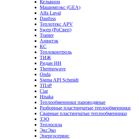
Кельвион
Машимпэкс (GEA)
Alfa Laval
Danfoss
Теплотекс APV
Swep (РоСвеп)
Tranter
Анвитэк
КС
Теплоконтроль
ТИЖ
Ридан НН
Thermowave
Onda
Sigma API Schmidt
ТПлР
Ciat
Hisaka
Теплообменники пароводяные
Разборные пластинчатые теплообменники
Сварные пластинчатые теплообменники
ЗЭО
Теплосила
ЭксЭко
Энергосервис