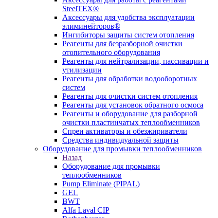
SteelTEX®
Аксессуары для удобства эксплуатации
элиминейторов®
Ингибиторы защиты систем отопления
Реагенты для безразборной очистки
отопительного оборудования
Реагенты для нейтрализации, пассивации и
утилизации
Реагенты для обработки водооборотных
систем
Реагенты для очистки систем отопления
Реагенты для установок обратного осмоса
Реагенты и оборудование для разборной
очистки пластинчатых теплообменников
Спреи активаторы и обезжириватели
Средства индивидуальной защиты
Оборудование для промывки теплообменников
Назад
Оборудование для промывки
теплообменников
Pump Eliminate (PIPAL)
GEL
BWT
Alfa Laval CIP