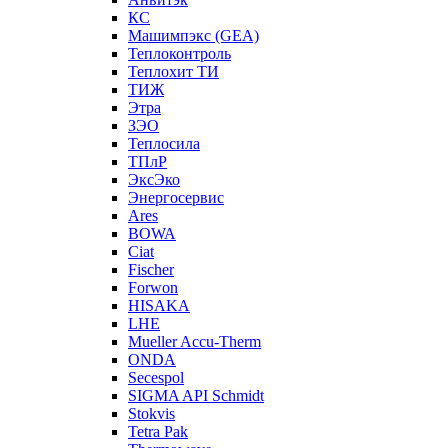
КС
Машимпэкс (GEA)
Теплоконтроль
Теплохит ТИ
ТИЖ
Этра
ЗЭО
Теплосила
ТПлР
ЭксЭко
Энергосервис
Ares
BOWA
Ciat
Fischer
Forwon
HISAKA
LHE
Mueller Accu-Therm
ONDA
Secespol
SIGMA API Schmidt
Stokvis
Tetra Pak