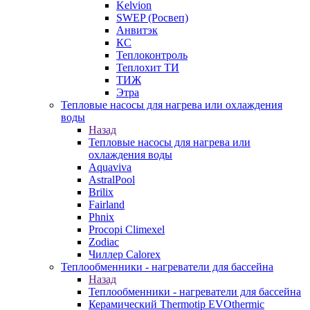
Kelvion
SWEP (Росвеп)
Анвитэк
КС
Теплоконтроль
Теплохит ТИ
ТИЖ
Этра
Тепловые насосы для нагрева или охлаждения
воды
Назад
Тепловые насосы для нагрева или
охлаждения воды
Aquaviva
AstralPool
Brilix
Fairland
Phnix
Procopi Climexel
Zodiac
Чиллер Calorex
Теплообменники - нагреватели для бассейна
Назад
Теплообменники - нагреватели для бассейна
Керамический Thermotip EVOthermic