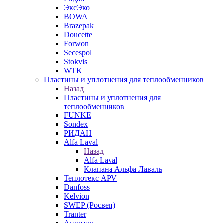
ЭксЭко
BOWA
Brazepak
Doucette
Forwon
Secespol
Stokvis
WTK
Пластины и уплотнения для теплообменников
Назад
Пластины и уплотнения для
теплообменников
FUNKE
Sondex
РИДАН
Alfa Laval
Назад
Alfa Laval
Клапана Альфа Лаваль
Теплотекс APV
Danfoss
Kelvion
SWEP (Росвеп)
Tranter
Анвитэк