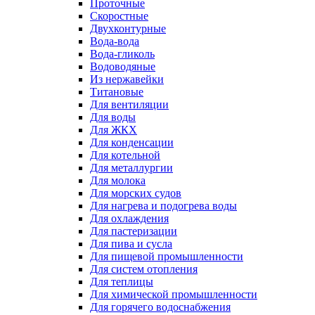
Проточные
Скоростные
Двухконтурные
Вода-вода
Вода-гликоль
Водоводяные
Из нержавейки
Титановые
Для вентиляции
Для воды
Для ЖКХ
Для конденсации
Для котельной
Для металлургии
Для молока
Для морских судов
Для нагрева и подогрева воды
Для охлаждения
Для пастеризации
Для пива и сусла
Для пищевой промышленности
Для систем отопления
Для теплицы
Для химической промышленности
Для горячего водоснабжения