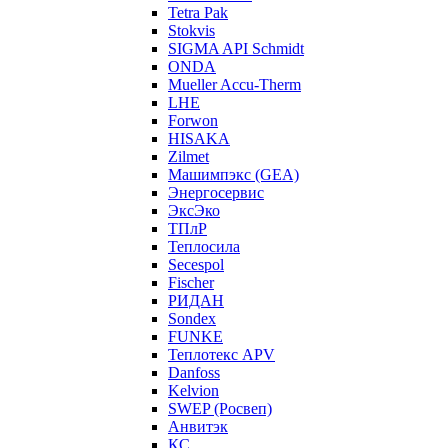
Tetra Pak
Stokvis
SIGMA API Schmidt
ONDA
Mueller Accu-Therm
LHE
Forwon
HISAKA
Zilmet
Машимпэкс (GEA)
Энергосервис
ЭксЭко
ТПлР
Теплосила
Secespol
Fischer
РИДАН
Sondex
FUNKE
Теплотекс APV
Danfoss
Kelvion
SWEP (Росвеп)
Анвитэк
КС