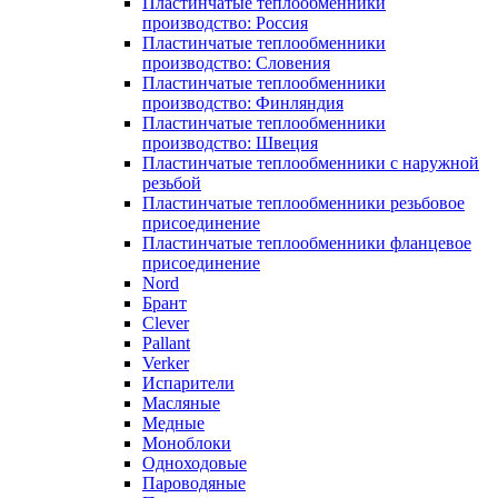
Пластинчатые теплообменники
производство: Россия
Пластинчатые теплообменники
производство: Словения
Пластинчатые теплообменники
производство: Финляндия
Пластинчатые теплообменники
производство: Швеция
Пластинчатые теплообменники с наружной
резьбой
Пластинчатые теплообменники резьбовое
присоединение
Пластинчатые теплообменники фланцевое
присоединение
Nord
Брант
Clever
Pallant
Verker
Испарители
Масляные
Медные
Моноблоки
Одноходовые
Пароводяные