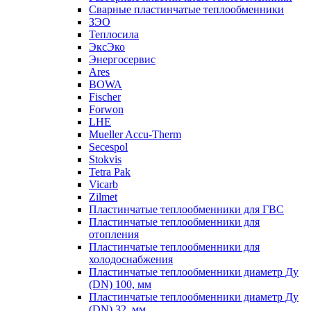
Сварные пластинчатые теплообменники
ЗЭО
Теплосила
ЭксЭко
Энергосервис
Ares
BOWA
Fischer
Forwon
LHE
Mueller Accu-Therm
Secespol
Stokvis
Tetra Pak
Vicarb
Zilmet
Пластинчатые теплообменники для ГВС
Пластинчатые теплообменники для
отопления
Пластинчатые теплообменники для
холодоснабжения
Пластинчатые теплообменники диаметр Ду
(DN) 100, мм
Пластинчатые теплообменники диаметр Ду
(DN) 32, мм