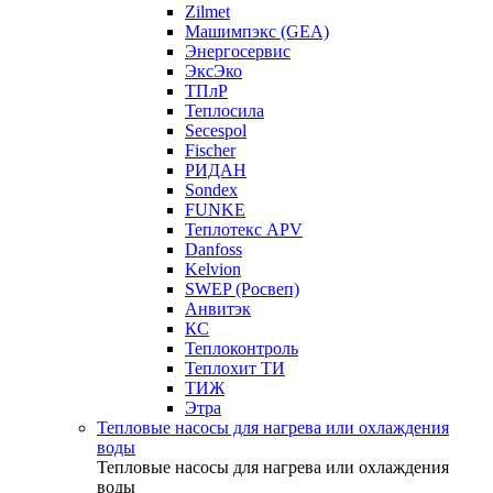
Zilmet
Машимпэкс (GEA)
Энергосервис
ЭксЭко
ТПлР
Теплосила
Secespol
Fischer
РИДАН
Sondex
FUNKE
Теплотекс APV
Danfoss
Kelvion
SWEP (Росвеп)
Анвитэк
КС
Теплоконтроль
Теплохит ТИ
ТИЖ
Этра
Тепловые насосы для нагрева или охлаждения
воды
Тепловые насосы для нагрева или охлаждения
воды