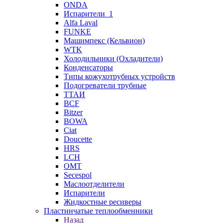
ONDA
Испарители_1
Alfa Laval
FUNKE
Машимпекс (Кельвион)
WTK
Холодильники (Охладители)
Конденсаторы
Типы кожухотрубных устройств
Подогреватели трубные
ТТАИ
BCF
Bitzer
BOWA
Ciat
Doucette
HRS
LCH
OMT
Secespol
Маслоотделители
Испарители
Жидкостные ресиверы
Пластинчатые теплообменники
Назад