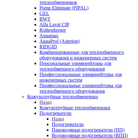
теплообменников
Pump Eliminate (PIPAL)
GEL
BWT
Alfa Laval CIP
Rothenberger
Aquamax
АкваProf (Asterion)
RIDGID
Комбинированные для теплообменного
оборудования и инженерных систем
Персональные элиминейторы для
теплообменного оборудования
Профессиональные элиминейторы для
инженерных систем
Профессиональные элиминейторы для
теплообменного оборудования
Кожухотрубные теплообменники
Назад
Кожухотрубные теплообменники
Подогреватели
Назад
Подогреватели
Пароводяные подогреватели (ПП)
Водоводяные подогреватели (ВПП)