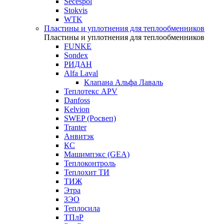
Secespol
Stokvis
WTK
Пластины и уплотнения для теплообменников
Пластины и уплотнения для теплообменников
FUNKE
Sondex
РИДАН
Alfa Laval
Клапана Альфа Лаваль
Теплотекс APV
Danfoss
Kelvion
SWEP (Росвеп)
Tranter
Анвитэк
КС
Машимпэкс (GEA)
Теплоконтроль
Теплохит ТИ
ТИЖ
Этра
ЗЭО
Теплосила
ТПлР