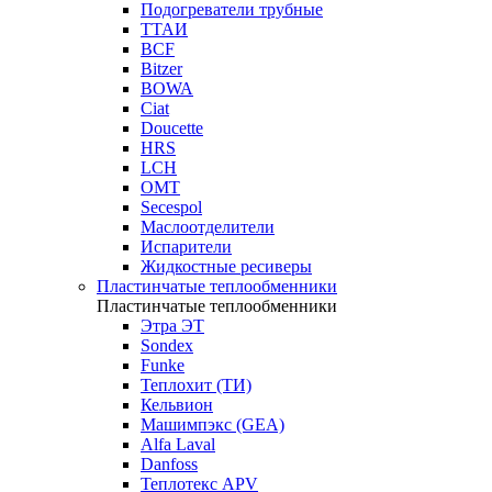
Подогреватели трубные
ТТАИ
BCF
Bitzer
BOWA
Ciat
Doucette
HRS
LCH
OMT
Secespol
Маслоотделители
Испарители
Жидкостные ресиверы
Пластинчатые теплообменники
Пластинчатые теплообменники
Этра ЭТ
Sondex
Funke
Теплохит (ТИ)
Кельвион
Машимпэкс (GEA)
Alfa Laval
Danfoss
Теплотекс APV