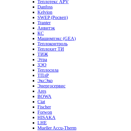
Теплотекс APV
Danfoss
Kelvion
SWEP (Росвеп)
Tranter
Анвитэк
КС
Машимпэкс (GEA)
Теплоконтроль
Теплохит ТИ
ТИЖ
Этра
ЗЭО
Теплосила
ТПлР
ЭксЭко
Энергосервис
Ares
BOWA
Ciat
Fischer
Forwon
HISAKA
LHE
Mueller Accu-Therm