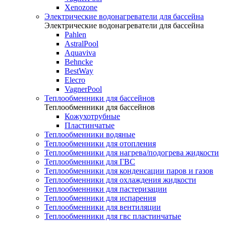
Xenozone
Электрические водонагреватели для бассейна
Электрические водонагреватели для бассейна
Pahlen
AstralPool
Aquaviva
Behncke
BestWay
Elecro
VagnerPool
Теплообменники для бассейнов
Теплообменники для бассейнов
Кожухотрубные
Пластинчатые
Теплообменники водяные
Теплообменники для отопления
Теплообменники для нагрева/подогрева жидкости
Теплообменники для ГВС
Теплообменники для конденсации паров и газов
Теплообменники для охлаждения жидкости
Теплообменники для пастеризации
Теплообменники для испарения
Теплообменники для вентиляции
Теплообменники для гвс пластинчатые