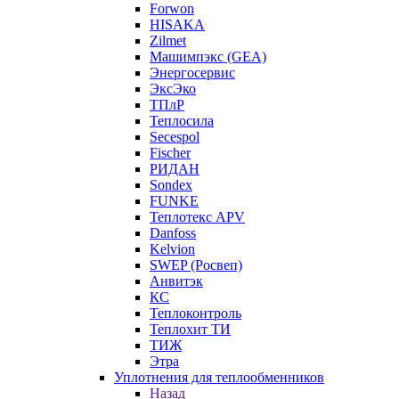
Forwon
HISAKA
Zilmet
Машимпэкс (GEA)
Энергосервис
ЭксЭко
ТПлР
Теплосила
Secespol
Fischer
РИДАН
Sondex
FUNKE
Теплотекс APV
Danfoss
Kelvion
SWEP (Росвеп)
Анвитэк
КС
Теплоконтроль
Теплохит ТИ
ТИЖ
Этра
Уплотнения для теплообменников
Назад