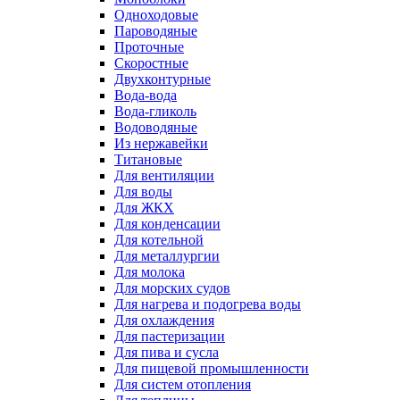
Одноходовые
Пароводяные
Проточные
Скоростные
Двухконтурные
Вода-вода
Вода-гликоль
Водоводяные
Из нержавейки
Титановые
Для вентиляции
Для воды
Для ЖКХ
Для конденсации
Для котельной
Для металлургии
Для молока
Для морских судов
Для нагрева и подогрева воды
Для охлаждения
Для пастеризации
Для пива и сусла
Для пищевой промышленности
Для систем отопления