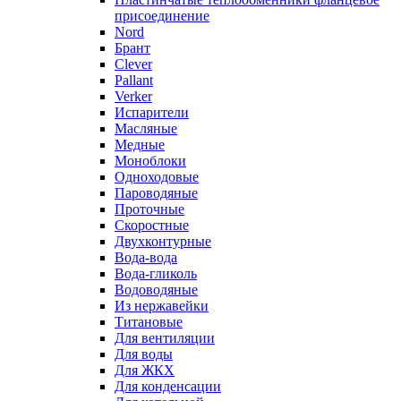
присоединение
Nord
Брант
Clever
Pallant
Verker
Испарители
Масляные
Медные
Моноблоки
Одноходовые
Пароводяные
Проточные
Скоростные
Двухконтурные
Вода-вода
Вода-гликоль
Водоводяные
Из нержавейки
Титановые
Для вентиляции
Для воды
Для ЖКХ
Для конденсации