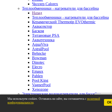
Чиллер Calorex
Теплообменники - нагреватели для бассейна
Назад
Теплообменники - нагреватели для бассейна
Керамический Thermotip EVOthermic
Аквасектор
Баском
Титановые PSA
Акватехника
AquaViva
AstralPool
Behncke
Bowman
Dinotec
Elecro
Emaux
Pahlen
Pool King
VagnerPool
Xenozone
Электрические водонагреватели для бассейна
Назад
Мы используем cookies. Оставаясь на сайте, вы соглашаетесь с
политикой
ОК
конфиденциальности
Электрические водонагреватели для
.
бассейна
Pahlen