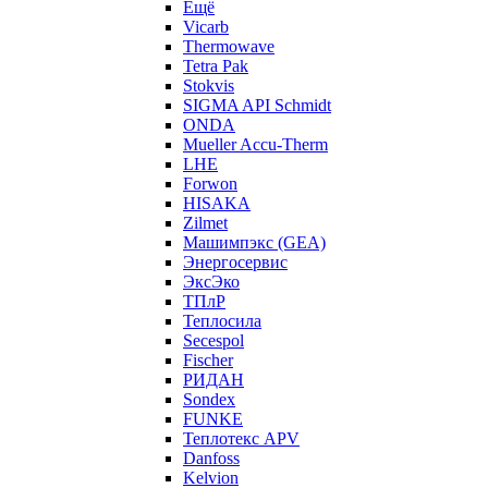
Ещё
Vicarb
Thermowave
Tetra Pak
Stokvis
SIGMA API Schmidt
ONDA
Mueller Accu-Therm
LHE
Forwon
HISAKA
Zilmet
Машимпэкс (GEA)
Энергосервис
ЭксЭко
ТПлР
Теплосила
Secespol
Fischer
РИДАН
Sondex
FUNKE
Теплотекс APV
Danfoss
Kelvion