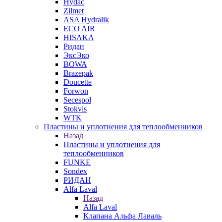
Hydac
Zilmet
ASA Hydralik
ECO AIR
HISAKA
Ридан
ЭксЭко
BOWA
Brazepak
Doucette
Forwon
Secespol
Stokvis
WTK
Пластины и уплотнения для теплообменников
Назад
Пластины и уплотнения для
теплообменников
FUNKE
Sondex
РИДАН
Alfa Laval
Назад
Alfa Laval
Клапана Альфа Лаваль