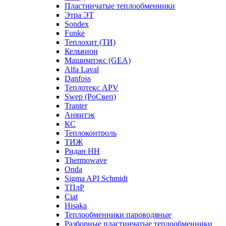
Пластинчатые теплообменники
Этра ЭТ
Sondex
Funke
Теплохит (ТИ)
Кельвион
Машимпэкс (GEA)
Alfa Laval
Danfoss
Теплотекс APV
Swep (РоСвеп)
Tranter
Анвитэк
КС
Теплоконтроль
ТИЖ
Ридан НН
Thermowave
Onda
Sigma API Schmidt
ТПлР
Ciat
Hisaka
Теплообменники пароводяные
Разборные пластинчатые теплообменники