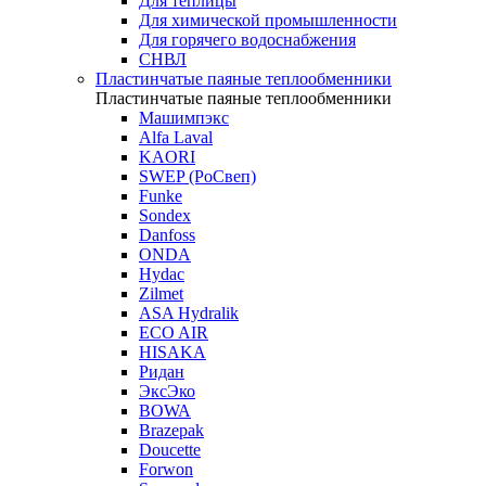
Для теплицы
Для химической промышленности
Для горячего водоснабжения
СНВЛ
Пластинчатые паяные теплообменники
Пластинчатые паяные теплообменники
Машимпэкс
Alfa Laval
KAORI
SWEP (РоСвеп)
Funke
Sondex
Danfoss
ONDA
Hydac
Zilmet
ASA Hydralik
ECO AIR
HISAKA
Ридан
ЭксЭко
BOWA
Brazepak
Doucette
Forwon