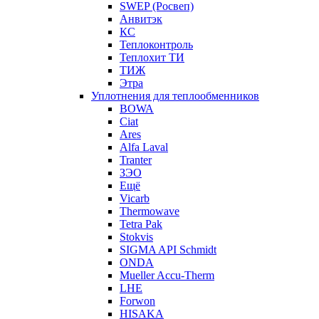
SWEP (Росвеп)
Анвитэк
КС
Теплоконтроль
Теплохит ТИ
ТИЖ
Этра
Уплотнения для теплообменников
BOWA
Ciat
Ares
Alfa Laval
Tranter
ЗЭО
Ещё
Vicarb
Thermowave
Tetra Pak
Stokvis
SIGMA API Schmidt
ONDA
Mueller Accu-Therm
LHE
Forwon
HISAKA