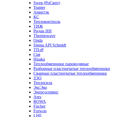
Swep (РоСвеп)
Tranter
Анвитэк
КС
Теплоконтроль
ТИЖ
Ридан НН
Thermowave
Onda
Sigma API Schmidt
ТПлР
Ciat
Hisaka
Теплообменники пароводяные
Разборные пластинчатые теплообменники
Сварные пластинчатые теплообменники
ЗЭО
Теплосила
ЭксЭко
Энергосервис
Ares
BOWA
Fischer
Forwon
LHE