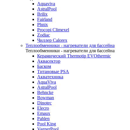
Aquaviva
AstralPool
Brilix
Fairland
Phnix
Procopi Climexel
Zodiac
Чиллер Calorex
Теплообменники - нагреватели для бассейна
Теплообменники - нагреватели для бассейна
Керамический Thermotip EVOthermic
Аквасектор
Баском
Титановые PSA
Акватехника
AquaViva
AstralPool
Behncke
Bowman
Dinotec
Elecro
Emaux
Pahlen
Pool King
VagnerPool