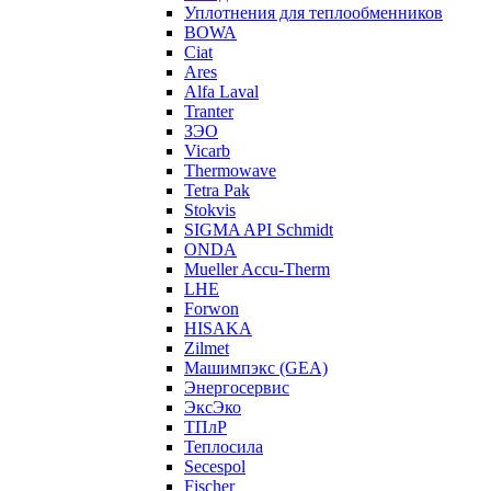
Уплотнения для теплообменников
BOWA
Ciat
Ares
Alfa Laval
Tranter
ЗЭО
Vicarb
Thermowave
Tetra Pak
Stokvis
SIGMA API Schmidt
ONDA
Mueller Accu-Therm
LHE
Forwon
HISAKA
Zilmet
Машимпэкс (GEA)
Энергосервис
ЭксЭко
ТПлР
Теплосила
Secespol
Fischer