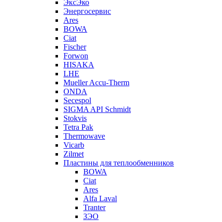
ЭксЭко
Энергосервис
Ares
BOWA
Ciat
Fischer
Forwon
HISAKA
LHE
Mueller Accu-Therm
ONDA
Secespol
SIGMA API Schmidt
Stokvis
Tetra Pak
Thermowave
Vicarb
Zilmet
Пластины для теплообменников
BOWA
Ciat
Ares
Alfa Laval
Tranter
ЗЭО