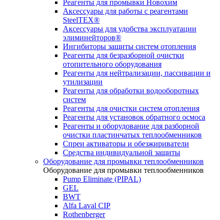
Реагенты для промывки Новохим
Аксессуары для работы с реагентами
SteelTEX®
Аксессуары для удобства эксплуатации
элиминейторов®
Ингибиторы защиты систем отопления
Реагенты для безразборной очистки
отопительного оборудования
Реагенты для нейтрализации, пассивации и
утилизации
Реагенты для обработки водооборотных
систем
Реагенты для очистки систем отопления
Реагенты для установок обратного осмоса
Реагенты и оборудование для разборной
очистки пластинчатых теплообменников
Спреи активаторы и обезжириватели
Средства индивидуальной защиты
Оборудование для промывки теплообменников
Оборудование для промывки теплообменников
Pump Eliminate (PIPAL)
GEL
BWT
Alfa Laval CIP
Rothenberger