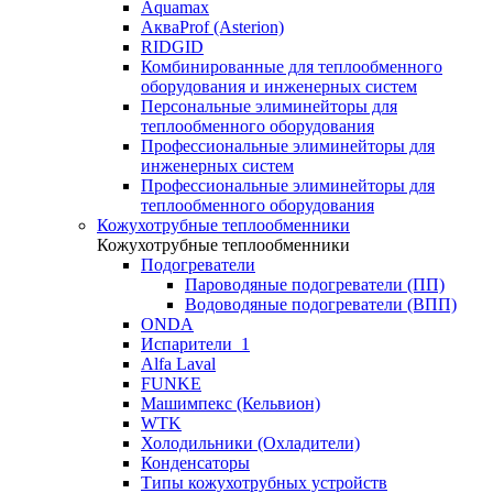
Aquamax
АкваProf (Asterion)
RIDGID
Комбинированные для теплообменного
оборудования и инженерных систем
Персональные элиминейторы для
теплообменного оборудования
Профессиональные элиминейторы для
инженерных систем
Профессиональные элиминейторы для
теплообменного оборудования
Кожухотрубные теплообменники
Кожухотрубные теплообменники
Подогреватели
Пароводяные подогреватели (ПП)
Водоводяные подогреватели (ВПП)
ONDA
Испарители_1
Alfa Laval
FUNKE
Машимпекс (Кельвион)
WTK
Холодильники (Охладители)
Конденсаторы
Типы кожухотрубных устройств