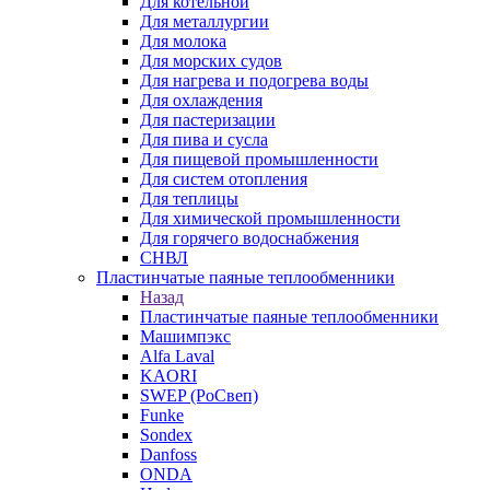
Для котельной
Для металлургии
Для молока
Для морских судов
Для нагрева и подогрева воды
Для охлаждения
Для пастеризации
Для пива и сусла
Для пищевой промышленности
Для систем отопления
Для теплицы
Для химической промышленности
Для горячего водоснабжения
СНВЛ
Пластинчатые паяные теплообменники
Назад
Пластинчатые паяные теплообменники
Машимпэкс
Alfa Laval
KAORI
SWEP (РоСвеп)
Funke
Sondex
Danfoss
ONDA