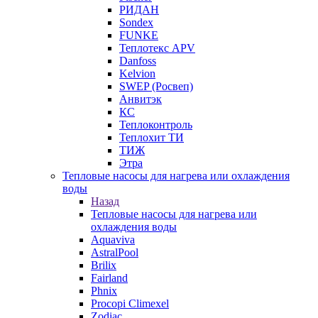
РИДАН
Sondex
FUNKE
Теплотекс APV
Danfoss
Kelvion
SWEP (Росвеп)
Анвитэк
КС
Теплоконтроль
Теплохит ТИ
ТИЖ
Этра
Тепловые насосы для нагрева или охлаждения
воды
Назад
Тепловые насосы для нагрева или
охлаждения воды
Aquaviva
AstralPool
Brilix
Fairland
Phnix
Procopi Climexel
Zodiac