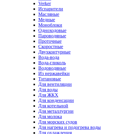
Verker
Испарители
Масляные
Медные
Моноблоки
Одноходовые
Пароводяные
Проточные
Скоростные
Двухконтурные
Вода-вода
Вода-гликоль
Водоводяные
Из нержавейки
Титановые
Для вентиляции
Для воды
Для ЖКХ
Для конденсации
Для котельной
Для металлургии
Для молока
Для морских судов
Для нагрева и подогрева воды
Для охлаждения