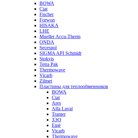
BOWA
Ciat
Fischer
Forwon
HISAKA
LHE
Mueller Accu-Therm
ONDA
Secespol
SIGMA API Schmidt
Stokvis
Tetra Pak
Thermowave
Vicarb
Zilmet
Пластины для теплообменников
BOWA
Ciat
Ares
Alfa Laval
Tranter
ЗЭО
Ещё
Vicarb
Thermowave