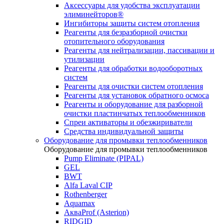
Аксессуары для удобства эксплуатации
элиминейторов®
Ингибиторы защиты систем отопления
Реагенты для безразборной очистки
отопительного оборудования
Реагенты для нейтрализации, пассивации и
утилизации
Реагенты для обработки водооборотных
систем
Реагенты для очистки систем отопления
Реагенты для установок обратного осмоса
Реагенты и оборудование для разборной
очистки пластинчатых теплообменников
Спреи активаторы и обезжириватели
Средства индивидуальной защиты
Оборудование для промывки теплообменников
Оборудование для промывки теплообменников
Pump Eliminate (PIPAL)
GEL
BWT
Alfa Laval CIP
Rothenberger
Aquamax
АкваProf (Asterion)
RIDGID