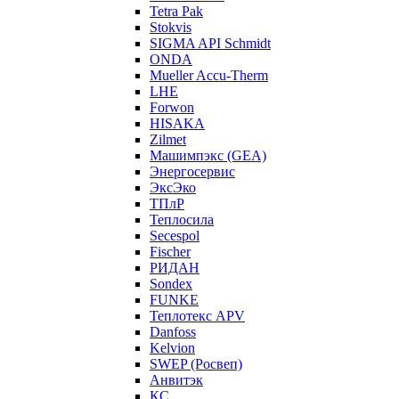
Tetra Pak
Stokvis
SIGMA API Schmidt
ONDA
Mueller Accu-Therm
LHE
Forwon
HISAKA
Zilmet
Машимпэкс (GEA)
Энергосервис
ЭксЭко
ТПлР
Теплосила
Secespol
Fischer
РИДАН
Sondex
FUNKE
Теплотекс APV
Danfoss
Kelvion
SWEP (Росвеп)
Анвитэк
КС