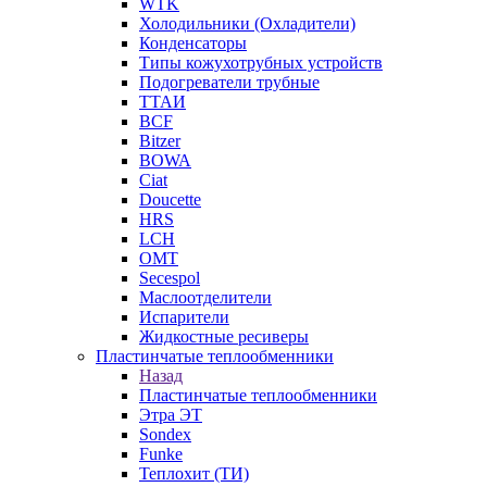
WTK
Холодильники (Охладители)
Конденсаторы
Типы кожухотрубных устройств
Подогреватели трубные
ТТАИ
BCF
Bitzer
BOWA
Ciat
Doucette
HRS
LCH
OMT
Secespol
Маслоотделители
Испарители
Жидкостные ресиверы
Пластинчатые теплообменники
Назад
Пластинчатые теплообменники
Этра ЭТ
Sondex
Funke
Теплохит (ТИ)