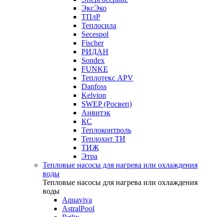
ЭксЭко
ТПлР
Теплосила
Secespol
Fischer
РИДАН
Sondex
FUNKE
Теплотекс APV
Danfoss
Kelvion
SWEP (Росвеп)
Анвитэк
КС
Теплоконтроль
Теплохит ТИ
ТИЖ
Этра
Тепловые насосы для нагрева или охлаждения
воды
Тепловые насосы для нагрева или охлаждения
воды
Aquaviva
AstralPool