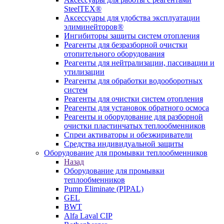
SteelTEX®
Аксессуары для удобства эксплуатации
элиминейторов®
Ингибиторы защиты систем отопления
Реагенты для безразборной очистки
отопительного оборудования
Реагенты для нейтрализации, пассивации и
утилизации
Реагенты для обработки водооборотных
систем
Реагенты для очистки систем отопления
Реагенты для установок обратного осмоса
Реагенты и оборудование для разборной
очистки пластинчатых теплообменников
Спреи активаторы и обезжириватели
Средства индивидуальной защиты
Оборудование для промывки теплообменников
Назад
Оборудование для промывки
теплообменников
Pump Eliminate (PIPAL)
GEL
BWT
Alfa Laval CIP