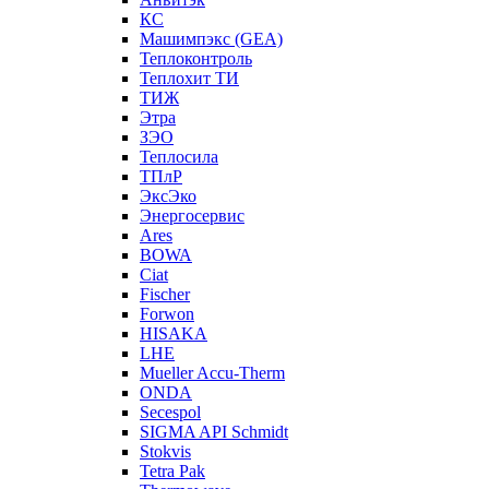
КС
Машимпэкс (GEA)
Теплоконтроль
Теплохит ТИ
ТИЖ
Этра
ЗЭО
Теплосила
ТПлР
ЭксЭко
Энергосервис
Ares
BOWA
Ciat
Fischer
Forwon
HISAKA
LHE
Mueller Accu-Therm
ONDA
Secespol
SIGMA API Schmidt
Stokvis
Tetra Pak