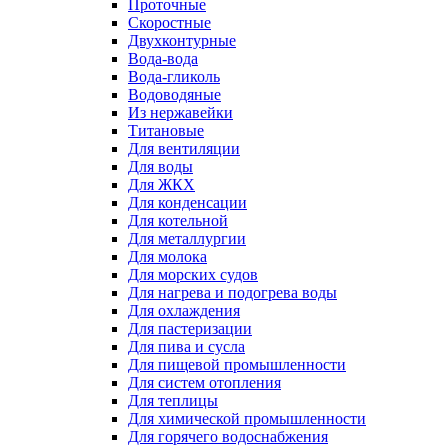
Проточные
Скоростные
Двухконтурные
Вода-вода
Вода-гликоль
Водоводяные
Из нержавейки
Титановые
Для вентиляции
Для воды
Для ЖКХ
Для конденсации
Для котельной
Для металлургии
Для молока
Для морских судов
Для нагрева и подогрева воды
Для охлаждения
Для пастеризации
Для пива и сусла
Для пищевой промышленности
Для систем отопления
Для теплицы
Для химической промышленности
Для горячего водоснабжения