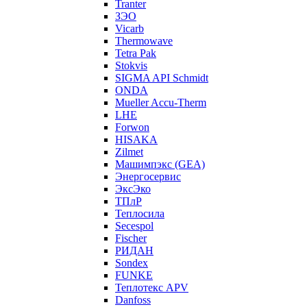
Tranter
ЗЭО
Vicarb
Thermowave
Tetra Pak
Stokvis
SIGMA API Schmidt
ONDA
Mueller Accu-Therm
LHE
Forwon
HISAKA
Zilmet
Машимпэкс (GEA)
Энергосервис
ЭксЭко
ТПлР
Теплосила
Secespol
Fischer
РИДАН
Sondex
FUNKE
Теплотекс APV
Danfoss