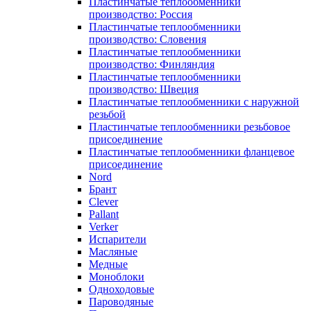
Пластинчатые теплообменники
производство: Россия
Пластинчатые теплообменники
производство: Словения
Пластинчатые теплообменники
производство: Финляндия
Пластинчатые теплообменники
производство: Швеция
Пластинчатые теплообменники с наружной
резьбой
Пластинчатые теплообменники резьбовое
присоединение
Пластинчатые теплообменники фланцевое
присоединение
Nord
Брант
Clever
Pallant
Verker
Испарители
Масляные
Медные
Моноблоки
Одноходовые
Пароводяные