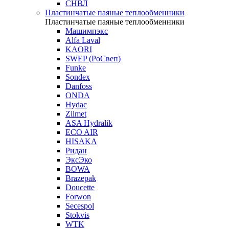
СНВЛ
Пластинчатые паяные теплообменники
Пластинчатые паяные теплообменники
Машимпэкс
Alfa Laval
KAORI
SWEP (РоСвеп)
Funke
Sondex
Danfoss
ONDA
Hydac
Zilmet
ASA Hydralik
ECO AIR
HISAKA
Ридан
ЭксЭко
BOWA
Brazepak
Doucette
Forwon
Secespol
Stokvis
WTK