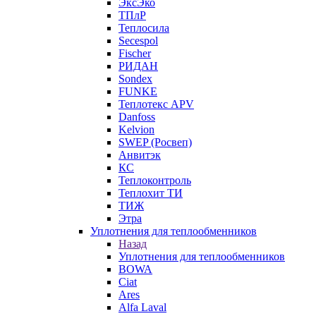
ЭксЭко
ТПлР
Теплосила
Secespol
Fischer
РИДАН
Sondex
FUNKE
Теплотекс APV
Danfoss
Kelvion
SWEP (Росвеп)
Анвитэк
КС
Теплоконтроль
Теплохит ТИ
ТИЖ
Этра
Уплотнения для теплообменников
Назад
Уплотнения для теплообменников
BOWA
Ciat
Ares
Alfa Laval