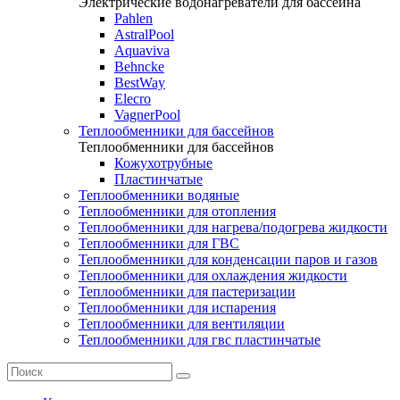
Электрические водонагреватели для бассейна
Pahlen
AstralPool
Aquaviva
Behncke
BestWay
Elecro
VagnerPool
Теплообменники для бассейнов
Теплообменники для бассейнов
Кожухотрубные
Пластинчатые
Теплообменники водяные
Теплообменники для отопления
Теплообменники для нагрева/подогрева жидкости
Теплообменники для ГВС
Теплообменники для конденсации паров и газов
Теплообменники для охлаждения жидкости
Теплообменники для пастеризации
Теплообменники для испарения
Теплообменники для вентиляции
Теплообменники для гвс пластинчатые