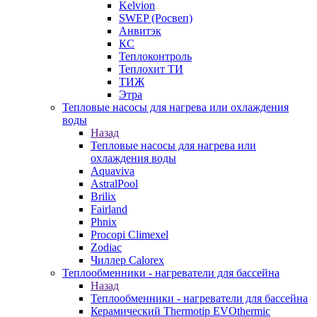
Kelvion
SWEP (Росвеп)
Анвитэк
КС
Теплоконтроль
Теплохит ТИ
ТИЖ
Этра
Тепловые насосы для нагрева или охлаждения
воды
Назад
Тепловые насосы для нагрева или
охлаждения воды
Aquaviva
AstralPool
Brilix
Fairland
Phnix
Procopi Climexel
Zodiac
Чиллер Calorex
Теплообменники - нагреватели для бассейна
Назад
Теплообменники - нагреватели для бассейна
Керамический Thermotip EVOthermic