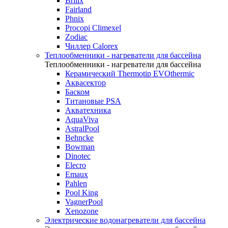
Brilix
Fairland
Phnix
Procopi Climexel
Zodiac
Чиллер Calorex
Теплообменники - нагреватели для бассейна
Теплообменники - нагреватели для бассейна
Керамический Thermotip EVOthermic
Аквасектор
Баском
Титановые PSA
Акватехника
AquaViva
AstralPool
Behncke
Bowman
Dinotec
Elecro
Emaux
Pahlen
Pool King
VagnerPool
Xenozone
Электрические водонагреватели для бассейна