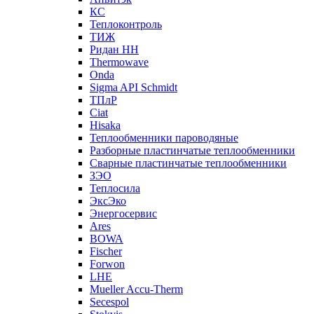
КС
Теплоконтроль
ТИЖ
Ридан НН
Thermowave
Onda
Sigma API Schmidt
ТПлР
Ciat
Hisaka
Теплообменники пароводяные
Разборные пластинчатые теплообменники
Сварные пластинчатые теплообменники
ЗЭО
Теплосила
ЭксЭко
Энергосервис
Ares
BOWA
Fischer
Forwon
LHE
Mueller Accu-Therm
Secespol