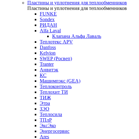
Пластины и уплотнения для теплообменников
Пластины и уплотнения для теплообменников
FUNKE
Sondex
РИДАН
Alfa Laval
Клапана Альфа Лаваль
Теплотекс APV
Danfoss
Kelvion
SWEP (Росвеп)
Tranter
Анвитэк
КС
Машимпэкс (GEA)
Теплоконтроль
Теплохит ТИ
ТИЖ
Этра
ЗЭО
Теплосила
ТПлР
ЭксЭко
Энергосервис
Ares