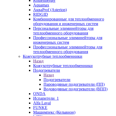
Rothenberger
Aquamax
АкваProf (Asterion)
RIDGID
Комбинированные для теплообменного
оборудования и инженерных систем
Персональные элиминейторы для
теплообменного оборудования
Профессиональные элиминейторы для
инженерных систем
Профессиональные элиминейторы для
теплообменного оборудования
Кожухотрубные теплообменники
Назад
Кожухотрубные теплообменники
Подогреватели
Назад
Подогреватели
Пароводяные подогреватели (ПП)
Водоводяные подогреватели (ВПП)
ONDA
Испарители_1
Alfa Laval
FUNKE
Машимпекс (Кельвион)