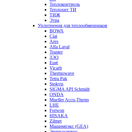
Теплоконтроль
Теплохит ТИ
ТИЖ
Этра
Уплотнения для теплообменников
BOWA
Ciat
Ares
Alfa Laval
Tranter
ЗЭО
Ещё
Vicarb
Thermowave
Tetra Pak
Stokvis
SIGMA API Schmidt
ONDA
Mueller Accu-Therm
LHE
Forwon
HISAKA
Zilmet
Машимпэкс (GEA)
Энергосервис