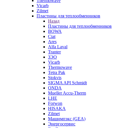
Thermowave
Vicarb
Zilmet
Пластины для теплообменников
Назад
Пластины для теплообменников
BOWA
Ciat
Ares
Alfa Laval
Tranter
ЗЭО
Vicarb
Thermowave
Tetra Pak
Stokvis
SIGMA API Schmidt
ONDA
Mueller Accu-Therm
LHE
Forwon
HISAKA
Zilmet
Машимпэкс (GEA)
Энергосервис