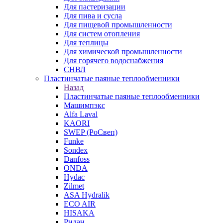
Для пастеризации
Для пива и сусла
Для пищевой промышленности
Для систем отопления
Для теплицы
Для химической промышленности
Для горячего водоснабжения
СНВЛ
Пластинчатые паяные теплообменники
Назад
Пластинчатые паяные теплообменники
Машимпэкс
Alfa Laval
KAORI
SWEP (РоСвеп)
Funke
Sondex
Danfoss
ONDA
Hydac
Zilmet
ASA Hydralik
ECO AIR
HISAKA
Ридан