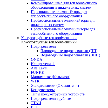
Комбинированные для теплообменного
оборудования и инженерных систем
Персональные элиминейторы для
теплообменного оборудования
Профессиональные элиминейторы для
инженерных систем
Профессиональные элиминейторы для
теплообменного оборудования
Кожухотрубные теплообменники
Кожухотрубные теплообменники
Подогреватели
Пароводяные подогреватели (ПП)
Водоводяные подогреватели (ВПП)
ONDA
Испарители_1
Alfa Laval
FUNKE
Машимпекс (Кельвион)
WTK
Холодильники (Охладители)
Конденсаторы
Типы кожухотрубных устройств
Подогреватели трубные
ТТАИ
BCF