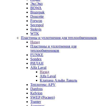
ЭксЭко
BOWA
Brazepak
Doucette
Forwon
Secespol
Stokvis
WTK
Пластины и уплотнения для теплообменников
Назад
Пластины и уплотнения для
теплообменников
FUNKE
Sondex
РИДАН
Alfa Laval
Назад
Alfa Laval
Клапана Альфа Лаваль
Теплотекс APV
Danfoss
Kelvion
SWEP (Росвеп)
Tranter
Анвитэк