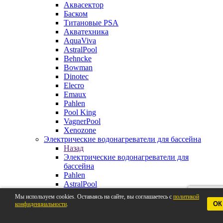
Аквасектор
Баском
Титановые PSA
Акватехника
AquaViva
AstralPool
Behncke
Bowman
Dinotec
Elecro
Emaux
Pahlen
Pool King
VagnerPool
Xenozone
Электрические водонагреватели для бассейна
Назад
Электрические водонагреватели для
бассейна
Pahlen
AstralPool
Aquaviva
Мы используем cookies. Оставаясь на сайте, вы соглашаетесь с
политикой
Behncke
ОК
конфиденциальности
.
BestWay
Elecro