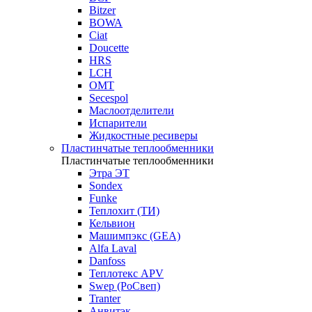
Bitzer
BOWA
Ciat
Doucette
HRS
LCH
OMT
Secespol
Маслоотделители
Испарители
Жидкостные ресиверы
Пластинчатые теплообменники
Пластинчатые теплообменники
Этра ЭТ
Sondex
Funke
Теплохит (ТИ)
Кельвион
Машимпэкс (GEA)
Alfa Laval
Danfoss
Теплотекс APV
Swep (РоСвеп)
Tranter
Анвитэк