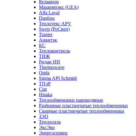
Кельвион
Машимпэкс (GEA)
Alfa Laval
Danfoss
Теплотекс APV
Swep (РоСвеп)
Tranter
Анвитэк
КС
Теплоконтроль
ТИЖ
Ридан НН
Thermowave
Onda
Sigma API Schmidt
ТПлР
Ciat
Hisaka
Теплообменники пароводяные
Разборные пластинчатые теплообменники
Сварные пластинчатые теплообменники
ЗЭО
Теплосила
ЭксЭко
Энергосервис