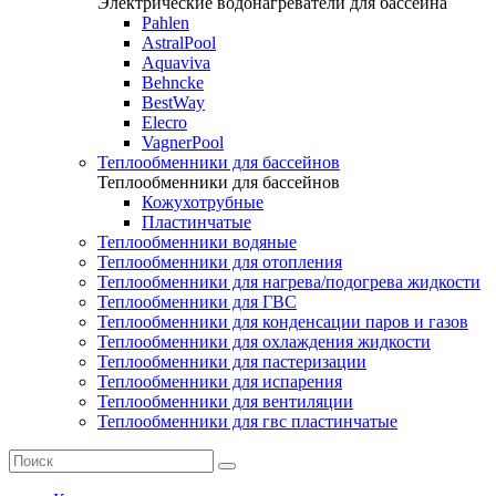
Электрические водонагреватели для бассейна
Pahlen
AstralPool
Aquaviva
Behncke
BestWay
Elecro
VagnerPool
Теплообменники для бассейнов
Теплообменники для бассейнов
Кожухотрубные
Пластинчатые
Теплообменники водяные
Теплообменники для отопления
Теплообменники для нагрева/подогрева жидкости
Теплообменники для ГВС
Теплообменники для конденсации паров и газов
Теплообменники для охлаждения жидкости
Теплообменники для пастеризации
Теплообменники для испарения
Теплообменники для вентиляции
Теплообменники для гвс пластинчатые