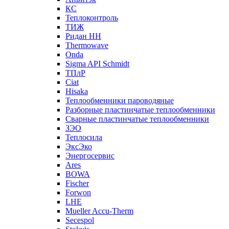
КС
Теплоконтроль
ТИЖ
Ридан НН
Thermowave
Onda
Sigma API Schmidt
ТПлР
Ciat
Hisaka
Теплообменники пароводяные
Разборные пластинчатые теплообменники
Сварные пластинчатые теплообменники
ЗЭО
Теплосила
ЭксЭко
Энергосервис
Ares
BOWA
Fischer
Forwon
LHE
Mueller Accu-Therm
Secespol