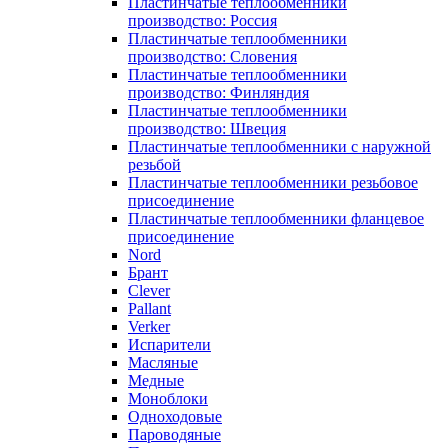
Пластинчатые теплообменники
производство: Россия
Пластинчатые теплообменники
производство: Словения
Пластинчатые теплообменники
производство: Финляндия
Пластинчатые теплообменники
производство: Швеция
Пластинчатые теплообменники с наружной
резьбой
Пластинчатые теплообменники резьбовое
присоединение
Пластинчатые теплообменники фланцевое
присоединение
Nord
Брант
Clever
Pallant
Verker
Испарители
Масляные
Медные
Моноблоки
Одноходовые
Пароводяные