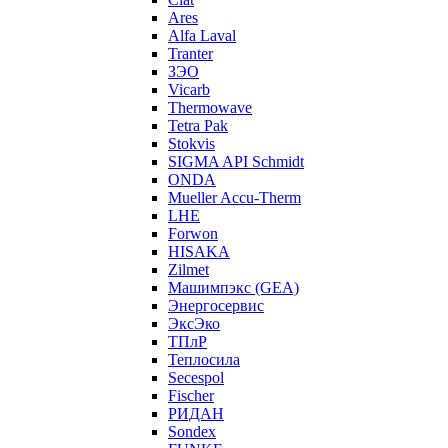
Ares
Alfa Laval
Tranter
ЗЭО
Vicarb
Thermowave
Tetra Pak
Stokvis
SIGMA API Schmidt
ONDA
Mueller Accu-Therm
LHE
Forwon
HISAKA
Zilmet
Машимпэкс (GEA)
Энергосервис
ЭксЭко
ТПлР
Теплосила
Secespol
Fischer
РИДАН
Sondex