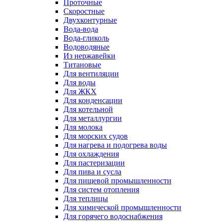
Проточные
Скоростные
Двухконтурные
Вода-вода
Вода-гликоль
Водоводяные
Из нержавейки
Титановые
Для вентиляции
Для воды
Для ЖКХ
Для конденсации
Для котельной
Для металлургии
Для молока
Для морских судов
Для нагрева и подогрева воды
Для охлаждения
Для пастеризации
Для пива и сусла
Для пищевой промышленности
Для систем отопления
Для теплицы
Для химической промышленности
Для горячего водоснабжения