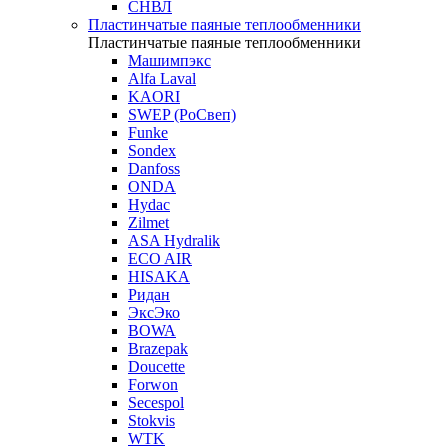
СНВЛ
Пластинчатые паяные теплообменники
Пластинчатые паяные теплообменники
Машимпэкс
Alfa Laval
KAORI
SWEP (РоСвеп)
Funke
Sondex
Danfoss
ONDA
Hydac
Zilmet
ASA Hydralik
ECO AIR
HISAKA
Ридан
ЭксЭко
BOWA
Brazepak
Doucette
Forwon
Secespol
Stokvis
WTK