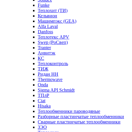
Funke
Теплохит (ТИ)
Кельвион
Машимпэкс (GEA)
Alfa Laval
Danfoss
Теплотекс APV
Swep (РоСвеп)
Tranter
Анвитэк
КС
Теплоконтроль
ТИЖ
Ридан НН
Thermowave
Onda
Sigma API Schmidt
ТПлР
Ciat
Hisaka
Теплообменники пароводяные
Разборные пластинчатые теплообменники
Сварные пластинчатые теплообменники
ЗЭО