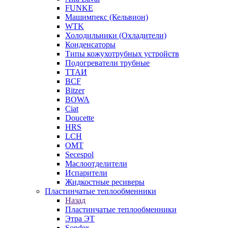
FUNKE
Машимпекс (Кельвион)
WTK
Холодильники (Охладители)
Конденсаторы
Типы кожухотрубных устройств
Подогреватели трубные
ТТАИ
BCF
Bitzer
BOWA
Ciat
Doucette
HRS
LCH
OMT
Secespol
Маслоотделители
Испарители
Жидкостные ресиверы
Пластинчатые теплообменники
Назад
Пластинчатые теплообменники
Этра ЭТ
Sondex