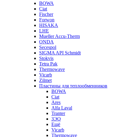
BOWA
Ciat
Fischer
Forwon
HISAKA
LHE
Mueller Accu-Therm
ONDA
Secespol
SIGMA API Schmidt
Stokvis
Tetra Pak
Thermowave
Vicarb
Zilmet
Пластины для теплообменников
BOWA
Ciat
Ares
Alfa Laval
Tranter
ЗЭО
Ещё
Vicarb
Thermowave