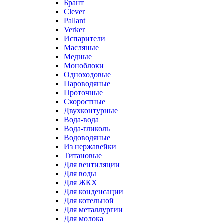
Брант
Clever
Pallant
Verker
Испарители
Масляные
Медные
Моноблоки
Одноходовые
Пароводяные
Проточные
Скоростные
Двухконтурные
Вода-вода
Вода-гликоль
Водоводяные
Из нержавейки
Титановые
Для вентиляции
Для воды
Для ЖКХ
Для конденсации
Для котельной
Для металлургии
Для молока