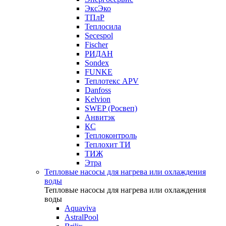
ЭксЭко
ТПлР
Теплосила
Secespol
Fischer
РИДАН
Sondex
FUNKE
Теплотекс APV
Danfoss
Kelvion
SWEP (Росвеп)
Анвитэк
КС
Теплоконтроль
Теплохит ТИ
ТИЖ
Этра
Тепловые насосы для нагрева или охлаждения
воды
Тепловые насосы для нагрева или охлаждения
воды
Aquaviva
AstralPool