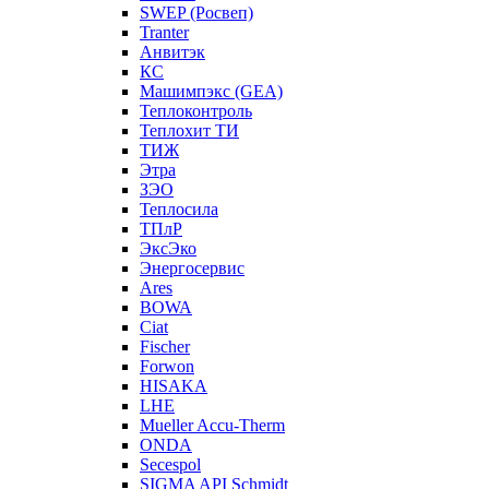
SWEP (Росвеп)
Tranter
Анвитэк
КС
Машимпэкс (GEA)
Теплоконтроль
Теплохит ТИ
ТИЖ
Этра
ЗЭО
Теплосила
ТПлР
ЭксЭко
Энергосервис
Ares
BOWA
Ciat
Fischer
Forwon
HISAKA
LHE
Mueller Accu-Therm
ONDA
Secespol
SIGMA API Schmidt