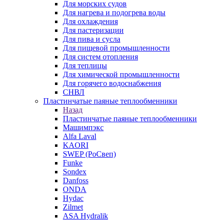
Для морских судов
Для нагрева и подогрева воды
Для охлаждения
Для пастеризации
Для пива и сусла
Для пищевой промышленности
Для систем отопления
Для теплицы
Для химической промышленности
Для горячего водоснабжения
СНВЛ
Пластинчатые паяные теплообменники
Назад
Пластинчатые паяные теплообменники
Машимпэкс
Alfa Laval
KAORI
SWEP (РоСвеп)
Funke
Sondex
Danfoss
ONDA
Hydac
Zilmet
ASA Hydralik