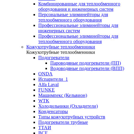
Комбинированные для теплообменного
оборудования и инженерных систем
Персональные элиминейторы для
теплообменного оборудования
Профессиональные элиминейторы для
инженерных систем
Профессиональные элиминейторы для
теплообменного оборудования
Кожухотрубные теплообменники
Кожухотрубные теплообменники
Подогреватели
Пароводяные подогреватели (ПП)
Водоводяные подогреватели (ВПП)
ONDA
Испарители_1
Alfa Laval
FUNKE
Машимпекс (Кельвион)
WTK
Холодильники (Охладители)
Конденсаторы
Типы кожухотрубных устройств
Подогреватели трубные
ТТАИ
BCF