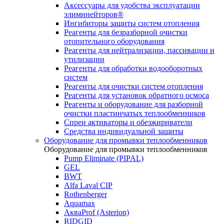
Аксессуары для удобства эксплуатации
элиминейторов®
Ингибиторы защиты систем отопления
Реагенты для безразборной очистки
отопительного оборудования
Реагенты для нейтрализации, пассивации и
утилизации
Реагенты для обработки водооборотных
систем
Реагенты для очистки систем отопления
Реагенты для установок обратного осмоса
Реагенты и оборудование для разборной
очистки пластинчатых теплообменников
Спреи активаторы и обезжириватели
Средства индивидуальной защиты
Оборудование для промывки теплообменников
Оборудование для промывки теплообменников
Pump Eliminate (PIPAL)
GEL
BWT
Alfa Laval CIP
Rothenberger
Aquamax
АкваProf (Asterion)
RIDGID