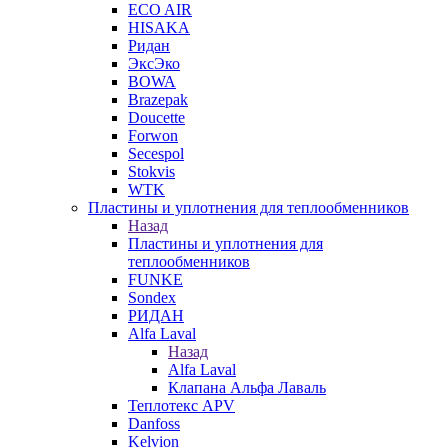
ECO AIR
HISAKA
Ридан
ЭксЭко
BOWA
Brazepak
Doucette
Forwon
Secespol
Stokvis
WTK
Пластины и уплотнения для теплообменников
Назад
Пластины и уплотнения для
теплообменников
FUNKE
Sondex
РИДАН
Alfa Laval
Назад
Alfa Laval
Клапана Альфа Лаваль
Теплотекс APV
Danfoss
Kelvion