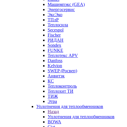
Машимпэкс (GEA)
Энергосервис
ЭксЭко
ТПлР
Теплосила
Secespol
Fischer
РИДАН
Sondex
FUNKE
Теплотекс APV
Danfoss
Kelvion
SWEP (Росвеп)
Анвитэк
КС
Теплоконтроль
Теплохит ТИ
ТИЖ
Этра
Уплотнения для теплообменников
Назад
Уплотнения для теплообменников
BOWA
Ciat