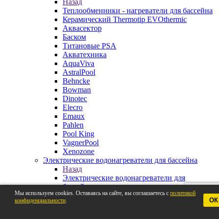
Назад
Теплообменники - нагреватели для бассейна
Керамический Thermotip EVOthermic
Аквасектор
Баском
Титановые PSA
Акватехника
AquaViva
AstralPool
Behncke
Bowman
Dinotec
Elecro
Emaux
Pahlen
Pool King
VagnerPool
Xenozone
Электрические водонагреватели для бассейна
Назад
Электрические водонагреватели для
бассейна
Мы используем cookies. Оставаясь на сайте, вы соглашаетесь с
политикой
Pahlen
ОК
конфиденциальности
.
AstralPool
Aquaviva