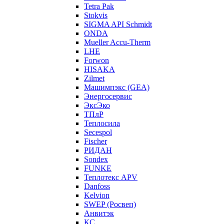
Tetra Pak
Stokvis
SIGMA API Schmidt
ONDA
Mueller Accu-Therm
LHE
Forwon
HISAKA
Zilmet
Машимпэкс (GEA)
Энергосервис
ЭксЭко
ТПлР
Теплосила
Secespol
Fischer
РИДАН
Sondex
FUNKE
Теплотекс APV
Danfoss
Kelvion
SWEP (Росвеп)
Анвитэк
КС