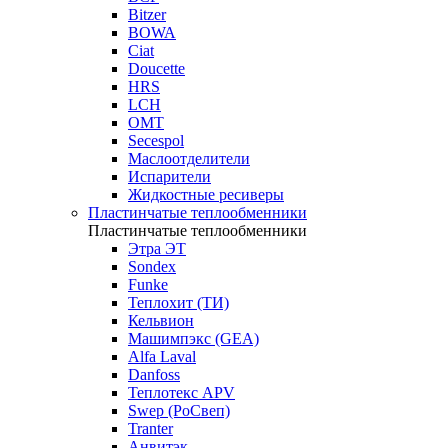
Bitzer
BOWA
Ciat
Doucette
HRS
LCH
OMT
Secespol
Маслоотделители
Испарители
Жидкостные ресиверы
Пластинчатые теплообменники
Пластинчатые теплообменники
Этра ЭТ
Sondex
Funke
Теплохит (ТИ)
Кельвион
Машимпэкс (GEA)
Alfa Laval
Danfoss
Теплотекс APV
Swep (РоСвеп)
Tranter
Анвитэк