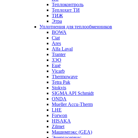
Теплоконтроль
Теплохит ТИ
ТИЖ
Этра
Уплотнения для теплообменников
BOWA
Ciat
Ares
Alfa Laval
Tranter
ЗЭО
Ещё
Vicarb
Thermowave
Tetra Pak
Stokvis
SIGMA API Schmidt
ONDA
Mueller Accu-Therm
LHE
Forwon
HISAKA
Zilmet
Машимпэкс (GEA)
Энергосервис