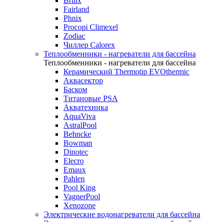
Brilix
Fairland
Phnix
Procopi Climexel
Zodiac
Чиллер Calorex
Теплообменники - нагреватели для бассейна
Теплообменники - нагреватели для бассейна
Керамический Thermotip EVOthermic
Аквасектор
Баском
Титановые PSA
Акватехника
AquaViva
AstralPool
Behncke
Bowman
Dinotec
Elecro
Emaux
Pahlen
Pool King
VagnerPool
Xenozone
Электрические водонагреватели для бассейна