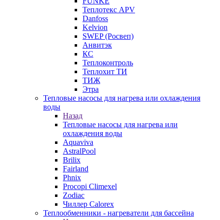
FUNKE
Теплотекс APV
Danfoss
Kelvion
SWEP (Росвеп)
Анвитэк
КС
Теплоконтроль
Теплохит ТИ
ТИЖ
Этра
Тепловые насосы для нагрева или охлаждения
воды
Назад
Тепловые насосы для нагрева или
охлаждения воды
Aquaviva
AstralPool
Brilix
Fairland
Phnix
Procopi Climexel
Zodiac
Чиллер Calorex
Теплообменники - нагреватели для бассейна