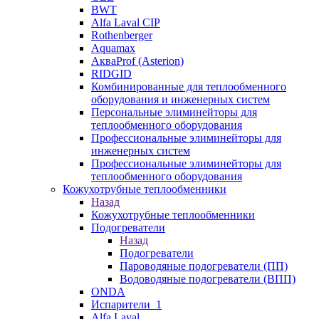
BWT
Alfa Laval CIP
Rothenberger
Aquamax
АкваProf (Asterion)
RIDGID
Комбинированные для теплообменного
оборудования и инженерных систем
Персональные элиминейторы для
теплообменного оборудования
Профессиональные элиминейторы для
инженерных систем
Профессиональные элиминейторы для
теплообменного оборудования
Кожухотрубные теплообменники
Назад
Кожухотрубные теплообменники
Подогреватели
Назад
Подогреватели
Пароводяные подогреватели (ПП)
Водоводяные подогреватели (ВПП)
ONDA
Испарители_1
Alfa Laval