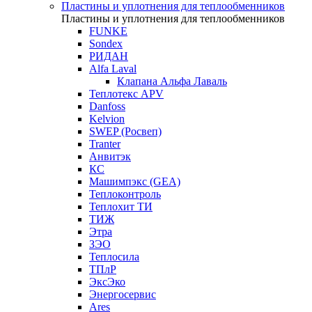
Пластины и уплотнения для теплообменников
Пластины и уплотнения для теплообменников
FUNKE
Sondex
РИДАН
Alfa Laval
Клапана Альфа Лаваль
Теплотекс APV
Danfoss
Kelvion
SWEP (Росвеп)
Tranter
Анвитэк
КС
Машимпэкс (GEA)
Теплоконтроль
Теплохит ТИ
ТИЖ
Этра
ЗЭО
Теплосила
ТПлР
ЭксЭко
Энергосервис
Ares