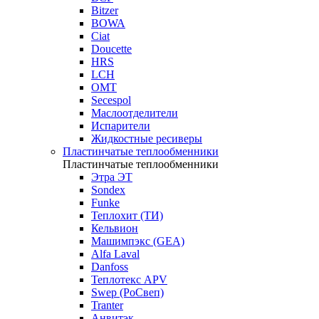
Bitzer
BOWA
Ciat
Doucette
HRS
LCH
OMT
Secespol
Маслоотделители
Испарители
Жидкостные ресиверы
Пластинчатые теплообменники
Пластинчатые теплообменники
Этра ЭТ
Sondex
Funke
Теплохит (ТИ)
Кельвион
Машимпэкс (GEA)
Alfa Laval
Danfoss
Теплотекс APV
Swep (РоСвеп)
Tranter
Анвитэк