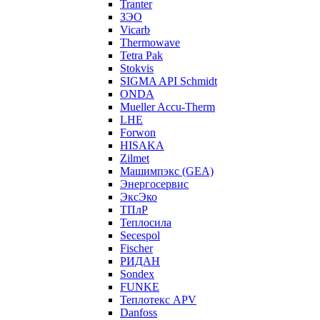
Tranter
ЗЭО
Vicarb
Thermowave
Tetra Pak
Stokvis
SIGMA API Schmidt
ONDA
Mueller Accu-Therm
LHE
Forwon
HISAKA
Zilmet
Машимпэкс (GEA)
Энергосервис
ЭксЭко
ТПлР
Теплосила
Secespol
Fischer
РИДАН
Sondex
FUNKE
Теплотекс APV
Danfoss