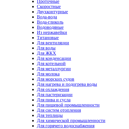
Проточные
Скоростные
Двухконтурные
Вода-вода
Вода-гликоль
Водоводяные
Из нержавейки
Титановые
Для вентиляции
Для воды
Для ЖКХ
Для конденсации
Для котельной
Для металлургии
Для молока
Для морских судов
Для нагрева и подогрева воды
Для охлаждения
Для пастеризации
Для пива и сусла
Для пищевой промышленности
Для систем отопления
Для теплицы
Для химической промышленности
Для горячего водоснабжения