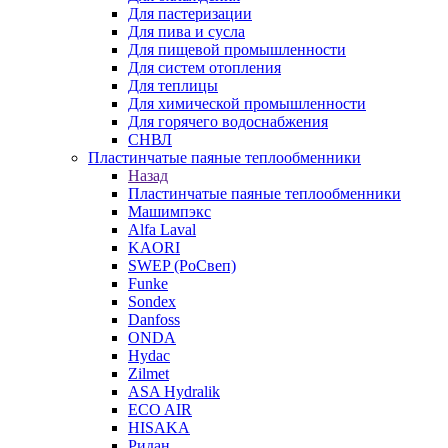
Для пастеризации
Для пива и сусла
Для пищевой промышленности
Для систем отопления
Для теплицы
Для химической промышленности
Для горячего водоснабжения
СНВЛ
Пластинчатые паяные теплообменники
Назад
Пластинчатые паяные теплообменники
Машимпэкс
Alfa Laval
KAORI
SWEP (РоСвеп)
Funke
Sondex
Danfoss
ONDA
Hydac
Zilmet
ASA Hydralik
ECO AIR
HISAKA
Ридан