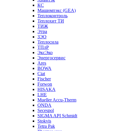
КС
Машимпэкс (GEA)
Теплоконтроль
Теплохит ТИ
ТИЖ
Этра
ЗЭО
Теплосила
ТПлР
ЭксЭко
Энергосервис
Ares
BOWA
Ciat
Fischer
Forwon
HISAKA
LHE
Mueller Accu-Therm
ONDA
Secespol
SIGMA API Schmidt
Stokvis
Tetra Pak