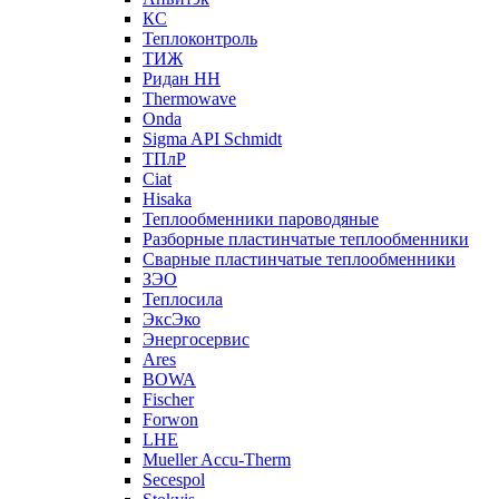
КС
Теплоконтроль
ТИЖ
Ридан НН
Thermowave
Onda
Sigma API Schmidt
ТПлР
Ciat
Hisaka
Теплообменники пароводяные
Разборные пластинчатые теплообменники
Сварные пластинчатые теплообменники
ЗЭО
Теплосила
ЭксЭко
Энергосервис
Ares
BOWA
Fischer
Forwon
LHE
Mueller Accu-Therm
Secespol