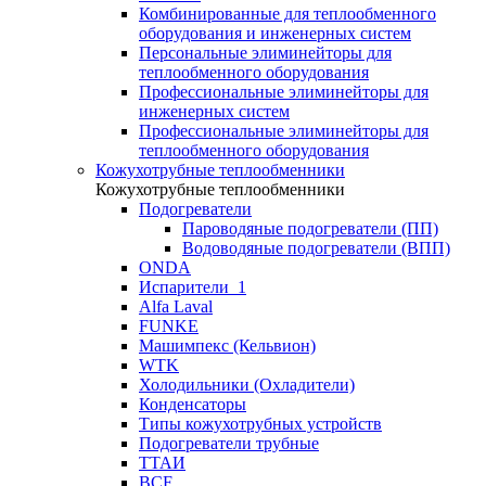
Комбинированные для теплообменного
оборудования и инженерных систем
Персональные элиминейторы для
теплообменного оборудования
Профессиональные элиминейторы для
инженерных систем
Профессиональные элиминейторы для
теплообменного оборудования
Кожухотрубные теплообменники
Кожухотрубные теплообменники
Подогреватели
Пароводяные подогреватели (ПП)
Водоводяные подогреватели (ВПП)
ONDA
Испарители_1
Alfa Laval
FUNKE
Машимпекс (Кельвион)
WTK
Холодильники (Охладители)
Конденсаторы
Типы кожухотрубных устройств
Подогреватели трубные
ТТАИ
BCF