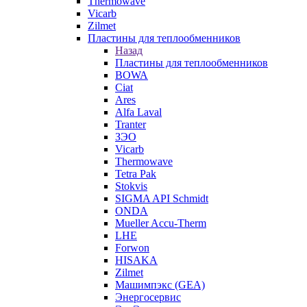
Thermowave
Vicarb
Zilmet
Пластины для теплообменников
Назад
Пластины для теплообменников
BOWA
Ciat
Ares
Alfa Laval
Tranter
ЗЭО
Vicarb
Thermowave
Tetra Pak
Stokvis
SIGMA API Schmidt
ONDA
Mueller Accu-Therm
LHE
Forwon
HISAKA
Zilmet
Машимпэкс (GEA)
Энергосервис