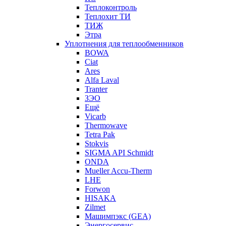
Теплоконтроль
Теплохит ТИ
ТИЖ
Этра
Уплотнения для теплообменников
BOWA
Ciat
Ares
Alfa Laval
Tranter
ЗЭО
Ещё
Vicarb
Thermowave
Tetra Pak
Stokvis
SIGMA API Schmidt
ONDA
Mueller Accu-Therm
LHE
Forwon
HISAKA
Zilmet
Машимпэкс (GEA)
Энергосервис