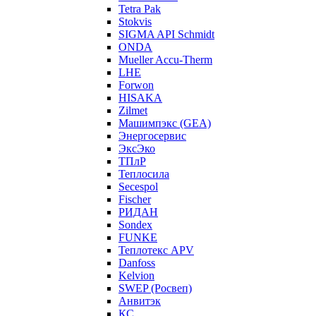
Tetra Pak
Stokvis
SIGMA API Schmidt
ONDA
Mueller Accu-Therm
LHE
Forwon
HISAKA
Zilmet
Машимпэкс (GEA)
Энергосервис
ЭксЭко
ТПлР
Теплосила
Secespol
Fischer
РИДАН
Sondex
FUNKE
Теплотекс APV
Danfoss
Kelvion
SWEP (Росвеп)
Анвитэк
КС