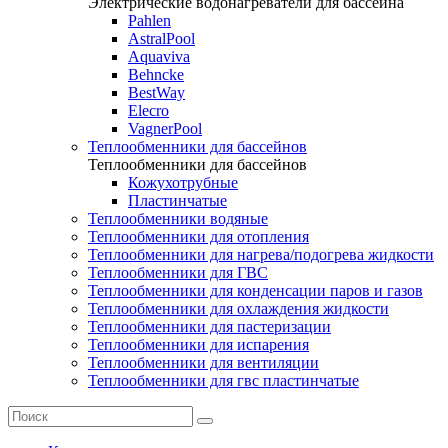
Электрические водонагреватели для бассейна
Pahlen
AstralPool
Aquaviva
Behncke
BestWay
Elecro
VagnerPool
Теплообменники для бассейнов
Теплообменники для бассейнов
Кожухотрубные
Пластинчатые
Теплообменники водяные
Теплообменники для отопления
Теплообменники для нагрева/подогрева жидкости
Теплообменники для ГВС
Теплообменники для конденсации паров и газов
Теплообменники для охлаждения жидкости
Теплообменники для пастеризации
Теплообменники для испарения
Теплообменники для вентиляции
Теплообменники для гвс пластинчатые