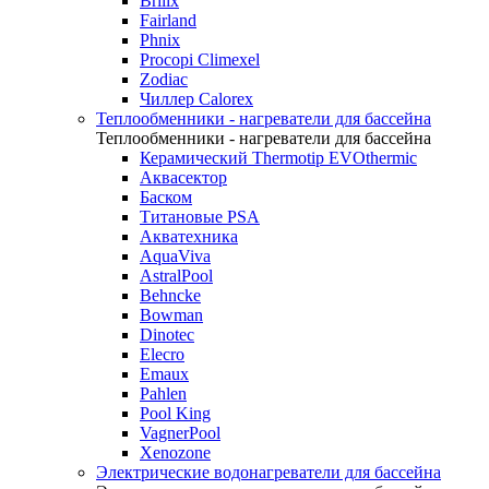
Brilix
Fairland
Phnix
Procopi Climexel
Zodiac
Чиллер Calorex
Теплообменники - нагреватели для бассейна
Теплообменники - нагреватели для бассейна
Керамический Thermotip EVOthermic
Аквасектор
Баском
Титановые PSA
Акватехника
AquaViva
AstralPool
Behncke
Bowman
Dinotec
Elecro
Emaux
Pahlen
Pool King
VagnerPool
Xenozone
Электрические водонагреватели для бассейна