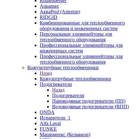
Rothenberger
Aquamax
АкваProf (Asterion)
RIDGID
Комбинированные для теплообменного
оборудования и инженерных систем
Персональные элиминейторы для
теплообменного оборудования
Профессиональные элиминейторы для
инженерных систем
Профессиональные элиминейторы для
теплообменного оборудования
Кожухотрубные теплообменники
Назад
Кожухотрубные теплообменники
Подогреватели
Назад
Подогреватели
Пароводяные подогреватели (ПП)
Водоводяные подогреватели (ВПП)
ONDA
Испарители_1
Alfa Laval
FUNKE
Машимпекс (Кельвион)