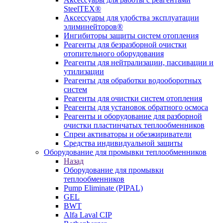
SteelTEX®
Аксессуары для удобства эксплуатации
элиминейторов®
Ингибиторы защиты систем отопления
Реагенты для безразборной очистки
отопительного оборудования
Реагенты для нейтрализации, пассивации и
утилизации
Реагенты для обработки водооборотных
систем
Реагенты для очистки систем отопления
Реагенты для установок обратного осмоса
Реагенты и оборудование для разборной
очистки пластинчатых теплообменников
Спреи активаторы и обезжириватели
Средства индивидуальной защиты
Оборудование для промывки теплообменников
Назад
Оборудование для промывки
теплообменников
Pump Eliminate (PIPAL)
GEL
BWT
Alfa Laval CIP