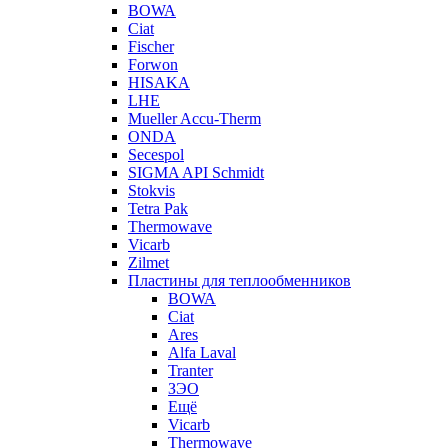
BOWA
Ciat
Fischer
Forwon
HISAKA
LHE
Mueller Accu-Therm
ONDA
Secespol
SIGMA API Schmidt
Stokvis
Tetra Pak
Thermowave
Vicarb
Zilmet
Пластины для теплообменников
BOWA
Ciat
Ares
Alfa Laval
Tranter
ЗЭО
Ещё
Vicarb
Thermowave