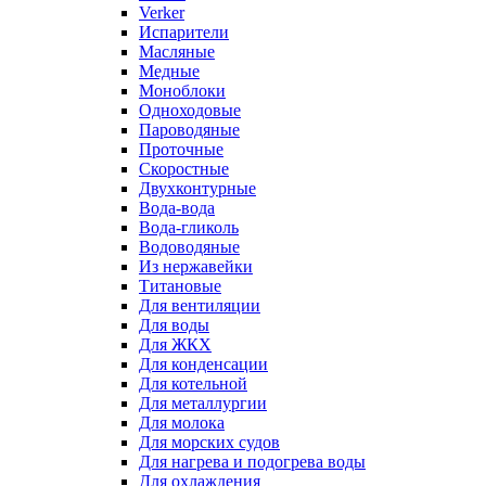
Verker
Испарители
Масляные
Медные
Моноблоки
Одноходовые
Пароводяные
Проточные
Скоростные
Двухконтурные
Вода-вода
Вода-гликоль
Водоводяные
Из нержавейки
Титановые
Для вентиляции
Для воды
Для ЖКХ
Для конденсации
Для котельной
Для металлургии
Для молока
Для морских судов
Для нагрева и подогрева воды
Для охлаждения