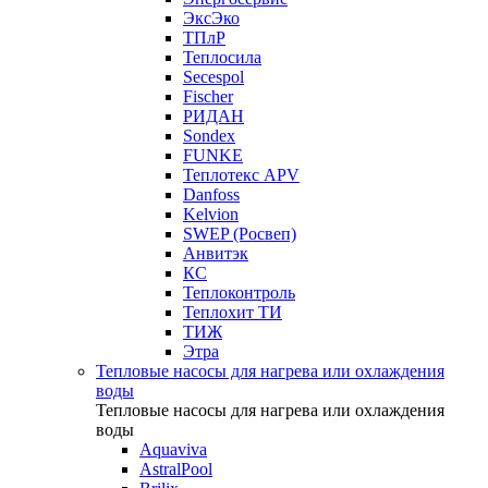
ЭксЭко
ТПлР
Теплосила
Secespol
Fischer
РИДАН
Sondex
FUNKE
Теплотекс APV
Danfoss
Kelvion
SWEP (Росвеп)
Анвитэк
КС
Теплоконтроль
Теплохит ТИ
ТИЖ
Этра
Тепловые насосы для нагрева или охлаждения
воды
Тепловые насосы для нагрева или охлаждения
воды
Aquaviva
AstralPool