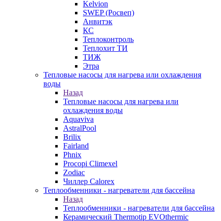
Kelvion
SWEP (Росвеп)
Анвитэк
КС
Теплоконтроль
Теплохит ТИ
ТИЖ
Этра
Тепловые насосы для нагрева или охлаждения
воды
Назад
Тепловые насосы для нагрева или
охлаждения воды
Aquaviva
AstralPool
Brilix
Fairland
Phnix
Procopi Climexel
Zodiac
Чиллер Calorex
Теплообменники - нагреватели для бассейна
Назад
Теплообменники - нагреватели для бассейна
Керамический Thermotip EVOthermic