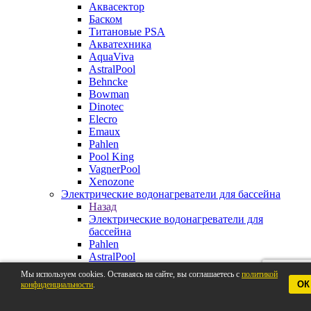
Аквасектор
Баском
Титановые PSA
Акватехника
AquaViva
AstralPool
Behncke
Bowman
Dinotec
Elecro
Emaux
Pahlen
Pool King
VagnerPool
Xenozone
Электрические водонагреватели для бассейна
Назад
Электрические водонагреватели для
бассейна
Pahlen
AstralPool
Aquaviva
Мы используем cookies. Оставаясь на сайте, вы соглашаетесь с
политикой
Behncke
ОК
конфиденциальности
.
BestWay
Elecro