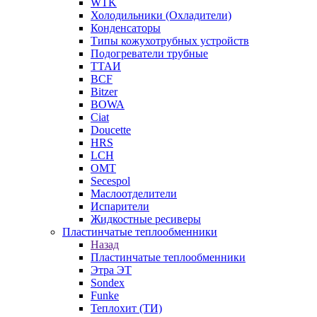
WTK
Холодильники (Охладители)
Конденсаторы
Типы кожухотрубных устройств
Подогреватели трубные
ТТАИ
BCF
Bitzer
BOWA
Ciat
Doucette
HRS
LCH
OMT
Secespol
Маслоотделители
Испарители
Жидкостные ресиверы
Пластинчатые теплообменники
Назад
Пластинчатые теплообменники
Этра ЭТ
Sondex
Funke
Теплохит (ТИ)