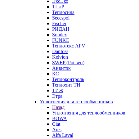
ЭксЭко
ТПлР
Теплосила
Secespol
Fischer
РИДАН
Sondex
FUNKE
Теплотекс APV
Danfoss
Kelvion
SWEP (Росвеп)
Анвитэк
КС
Теплоконтроль
Теплохит ТИ
ТИЖ
Этра
Уплотнения для теплообменников
Назад
Уплотнения для теплообменников
BOWA
Ciat
Ares
Alfa Laval