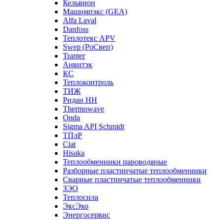
Кельвион
Машимпэкс (GEA)
Alfa Laval
Danfoss
Теплотекс APV
Swep (РоСвеп)
Tranter
Анвитэк
КС
Теплоконтроль
ТИЖ
Ридан НН
Thermowave
Onda
Sigma API Schmidt
ТПлР
Ciat
Hisaka
Теплообменники пароводяные
Разборные пластинчатые теплообменники
Сварные пластинчатые теплообменники
ЗЭО
Теплосила
ЭксЭко
Энергосервис