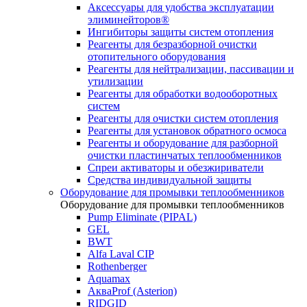
Аксессуары для удобства эксплуатации
элиминейторов®
Ингибиторы защиты систем отопления
Реагенты для безразборной очистки
отопительного оборудования
Реагенты для нейтрализации, пассивации и
утилизации
Реагенты для обработки водооборотных
систем
Реагенты для очистки систем отопления
Реагенты для установок обратного осмоса
Реагенты и оборудование для разборной
очистки пластинчатых теплообменников
Спреи активаторы и обезжириватели
Средства индивидуальной защиты
Оборудование для промывки теплообменников
Оборудование для промывки теплообменников
Pump Eliminate (PIPAL)
GEL
BWT
Alfa Laval CIP
Rothenberger
Aquamax
АкваProf (Asterion)
RIDGID