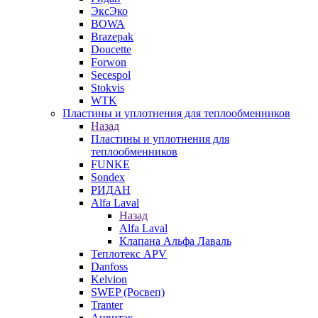
ЭксЭко
BOWA
Brazepak
Doucette
Forwon
Secespol
Stokvis
WTK
Пластины и уплотнения для теплообменников
Назад
Пластины и уплотнения для
теплообменников
FUNKE
Sondex
РИДАН
Alfa Laval
Назад
Alfa Laval
Клапана Альфа Лаваль
Теплотекс APV
Danfoss
Kelvion
SWEP (Росвеп)
Tranter
Анвитэк