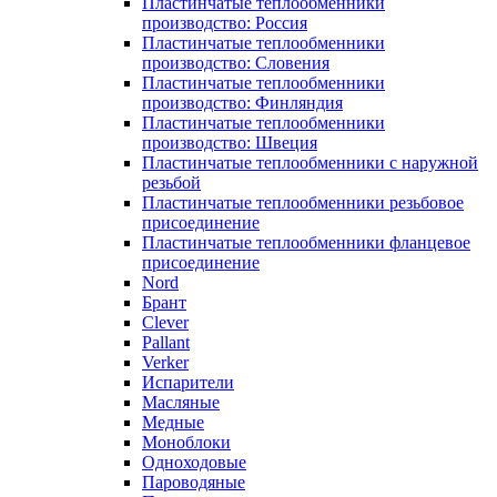
Пластинчатые теплообменники
производство: Россия
Пластинчатые теплообменники
производство: Словения
Пластинчатые теплообменники
производство: Финляндия
Пластинчатые теплообменники
производство: Швеция
Пластинчатые теплообменники с наружной
резьбой
Пластинчатые теплообменники резьбовое
присоединение
Пластинчатые теплообменники фланцевое
присоединение
Nord
Брант
Clever
Pallant
Verker
Испарители
Масляные
Медные
Моноблоки
Одноходовые
Пароводяные