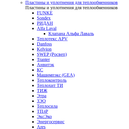
Пластины и уплотнения для теплообменников
Пластины и уплотнения для теплообменников
FUNKE
Sondex
РИДАН
Alfa Laval
Клапана Альфа Лаваль
Теплотекс APV
Danfoss
Kelvion
SWEP (Росвеп)
Tranter
Анвитэк
КС
Машимпэкс (GEA)
Теплоконтроль
Теплохит ТИ
ТИЖ
Этра
ЗЭО
Теплосила
ТПлР
ЭксЭко
Энергосервис
Ares