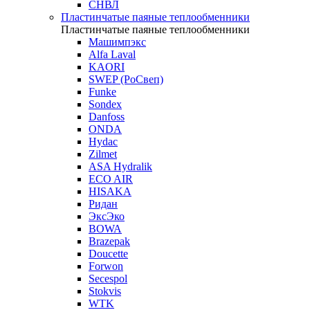
СНВЛ
Пластинчатые паяные теплообменники
Пластинчатые паяные теплообменники
Машимпэкс
Alfa Laval
KAORI
SWEP (РоСвеп)
Funke
Sondex
Danfoss
ONDA
Hydac
Zilmet
ASA Hydralik
ECO AIR
HISAKA
Ридан
ЭксЭко
BOWA
Brazepak
Doucette
Forwon
Secespol
Stokvis
WTK