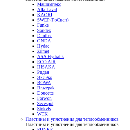
Машимпэкс
Alfa Laval
KAORI
SWEP (РоСвеп)
Funke
Sondex
Danfoss
ONDA
Hydac
Zilmet
ASA Hydralik
ECO AIR
HISAKA
Ридан
ЭксЭко
BOWA
Brazepak
Doucette
Forwon
Secespol
Stokvis
WTK
Пластины и уплотнения для теплообменников
Пластины и уплотнения для теплообменников
FUNKE