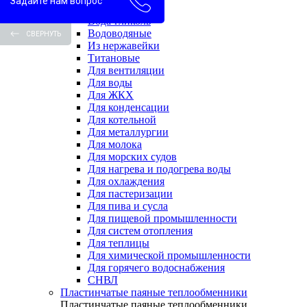
Задайте нам вопрос
Вода-вода
Вода-гликоль
Водоводяные
СВЕРНУТЬ
Из нержавейки
Титановые
Для вентиляции
Для воды
Для ЖКХ
Для конденсации
Для котельной
Для металлургии
Для молока
Для морских судов
Для нагрева и подогрева воды
Для охлаждения
Для пастеризации
Для пива и сусла
Для пищевой промышленности
Для систем отопления
Для теплицы
Для химической промышленности
Для горячего водоснабжения
СНВЛ
Пластинчатые паяные теплообменники
Пластинчатые паяные теплообменники