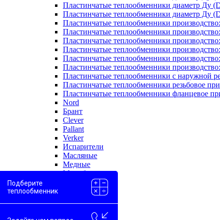
Пластинчатые теплообменники диаметр Ду (D
Пластинчатые теплообменники диаметр Ду (D
Пластинчатые теплообменники производство
Пластинчатые теплообменники производство
Пластинчатые теплообменники производство:
Пластинчатые теплообменники производство
Пластинчатые теплообменники производство
Пластинчатые теплообменники производство
Пластинчатые теплообменники с наружной р
Пластинчатые теплообменники резьбовое пр
Пластинчатые теплообменники фланцевое пр
Nord
Брант
Clever
Pallant
Verker
Испарители
Масляные
Медные
Моноблоки
Одноходовые
Подберите
Пароводяные
теплообменник
Проточные
Скоростные
Двухконтурные