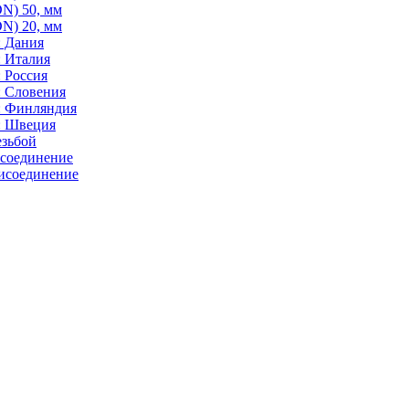
N) 50, мм
N) 20, мм
: Дания
: Италия
 Россия
: Словения
: Финляндия
: Швеция
езьбой
исоединение
исоединение