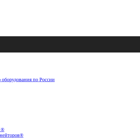
X®
инейторов®