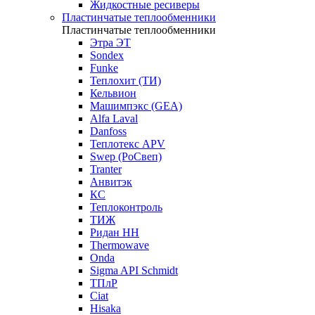
Жидкостные ресиверы
Пластинчатые теплообменники
Пластинчатые теплообменники
Этра ЭТ
Sondex
Funke
Теплохит (ТИ)
Кельвион
Машимпэкс (GEA)
Alfa Laval
Danfoss
Теплотекс APV
Swep (РоСвеп)
Tranter
Анвитэк
КС
Теплоконтроль
ТИЖ
Ридан НН
Thermowave
Onda
Sigma API Schmidt
ТПлР
Ciat
Hisaka