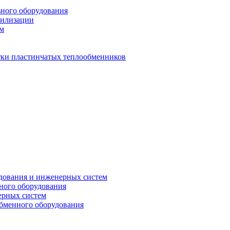
ьного оборудования
тилизации
ем
стки пластинчатых теплообменников
дования и инженерных систем
ного оборудования
ерных систем
бменного оборудования