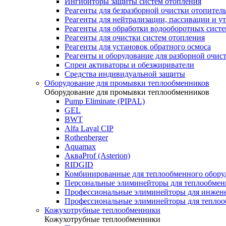
Ингибиторы защиты систем отопления
Реагенты для безразборной очистки отопител
Реагенты для нейтрализации, пассивации и у
Реагенты для обработки водооборотных сист
Реагенты для очистки систем отопления
Реагенты для установок обратного осмоса
Реагенты и оборудование для разборной очи
Спреи активаторы и обезжириватели
Средства индивидуальной защиты
Оборудование для промывки теплообменников
Оборудование для промывки теплообменников
Pump Eliminate (PIPAL)
GEL
BWT
Alfa Laval CIP
Rothenberger
Aquamax
АкваProf (Asterion)
RIDGID
Комбинированные для теплообменного обору
Персональные элиминейторы для теплообмен
Профессиональные элиминейторы для инжен
Профессиональные элиминейторы для теплоо
Кожухотрубные теплообменники
Кожухотрубные теплообменники