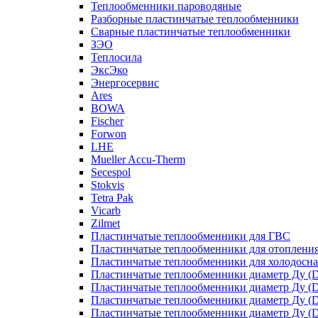
Теплообменники пароводяные
Разборные пластинчатые теплообменники
Сварные пластинчатые теплообменники
ЗЭО
Теплосила
ЭксЭко
Энергосервис
Ares
BOWA
Fischer
Forwon
LHE
Mueller Accu-Therm
Secespol
Stokvis
Tetra Pak
Vicarb
Zilmet
Пластинчатые теплообменники для ГВС
Пластинчатые теплообменники для отоплени
Пластинчатые теплообменники для холодосн
Пластинчатые теплообменники диаметр Ду (D
Пластинчатые теплообменники диаметр Ду (D
Пластинчатые теплообменники диаметр Ду (D
Пластинчатые теплообменники диаметр Ду (D