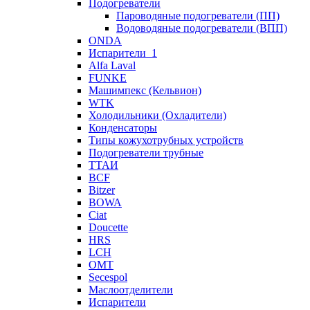
Подогреватели
Пароводяные подогреватели (ПП)
Водоводяные подогреватели (ВПП)
ONDA
Испарители_1
Alfa Laval
FUNKE
Машимпекс (Кельвион)
WTK
Холодильники (Охладители)
Конденсаторы
Типы кожухотрубных устройств
Подогреватели трубные
ТТАИ
BCF
Bitzer
BOWA
Ciat
Doucette
HRS
LCH
OMT
Secespol
Маслоотделители
Испарители