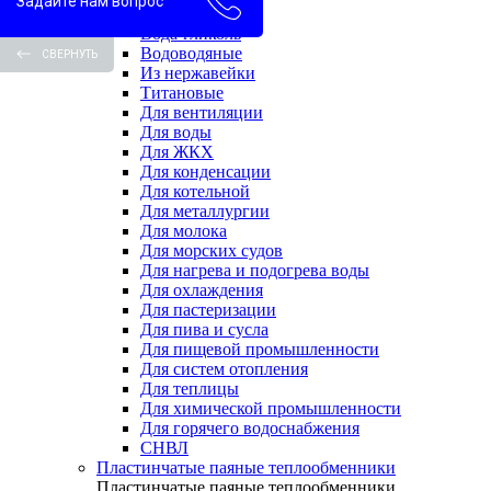
Задайте нам вопрос
Вода-вода
Вода-гликоль
Водоводяные
СВЕРНУТЬ
Из нержавейки
Титановые
Для вентиляции
Для воды
Для ЖКХ
Для конденсации
Для котельной
Для металлургии
Для молока
Для морских судов
Для нагрева и подогрева воды
Для охлаждения
Для пастеризации
Для пива и сусла
Для пищевой промышленности
Для систем отопления
Для теплицы
Для химической промышленности
Для горячего водоснабжения
СНВЛ
Пластинчатые паяные теплообменники
Пластинчатые паяные теплообменники