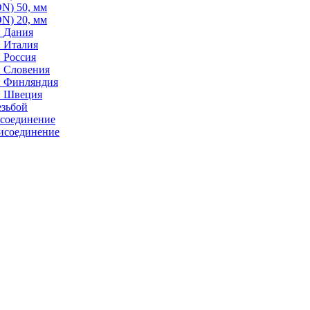
N) 50, мм
N) 20, мм
: Дания
: Италия
 Россия
: Словения
: Финляндия
: Швеция
езьбой
исоединение
исоединение