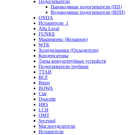
Подогреватели
Пароводяные подогреватели (ПП)
Водоводяные подогреватели (ВПП)
ONDA
Испарители_1
Alfa Laval
FUNKE
Машимпекс (Кельвион)
WTK
Холодильники (Охладители)
Конденсаторы
Типы кожухотрубных устройств
Подогреватели трубные
ТТАИ
BCF
Bitzer
BOWA
Ciat
Doucette
HRS
LCH
OMT
Secespol
Маслоотделители
Испарители