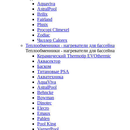
Aquaviva
AstralPool
Brilix
Fairland
Phnix
Procopi Climexel
Zodiac
Чиллер Calorex
Теплообменники - нагреватели для бассейна
Теплообменники - нагреватели для бассейна
Керамический Thermotip EVOthermic
Аквасектор
Баском
Титановые PSA
Акватехника
AquaViva
AstralPool
Behncke
Bowman
Dinotec
Elecro
Emaux
Pahlen
Pool King
VagnerPool