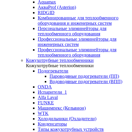
Aquamax
АкваProf (Asterion)
RIDGID
Комбинированные для теплообменного
оборудования и инженерных систем
Персональные элиминейторы для
теплообменного оборудования
Профессиональные элиминейторы для
инженерных систем
Профессиональные элиминейторы для
теплообменного оборудования
Кожухотрубные теплообменники
Кожухотрубные теплообменники
Подогреватели
Пароводяные подогреватели (ПП)
Водоводяные подогреватели (ВПП)
ONDA
Испарители_1
Alfa Laval
FUNKE
Машимпекс (Кельвион)
WTK
Холодильники (Охладители)
Конденсаторы
Типы кожухотрубных устройств