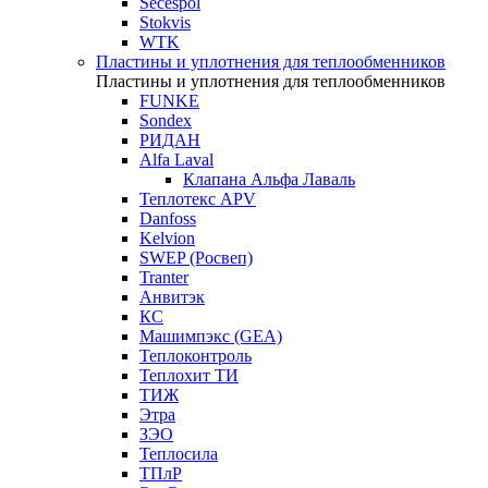
Secespol
Stokvis
WTK
Пластины и уплотнения для теплообменников
Пластины и уплотнения для теплообменников
FUNKE
Sondex
РИДАН
Alfa Laval
Клапана Альфа Лаваль
Теплотекс APV
Danfoss
Kelvion
SWEP (Росвеп)
Tranter
Анвитэк
КС
Машимпэкс (GEA)
Теплоконтроль
Теплохит ТИ
ТИЖ
Этра
ЗЭО
Теплосила
ТПлР