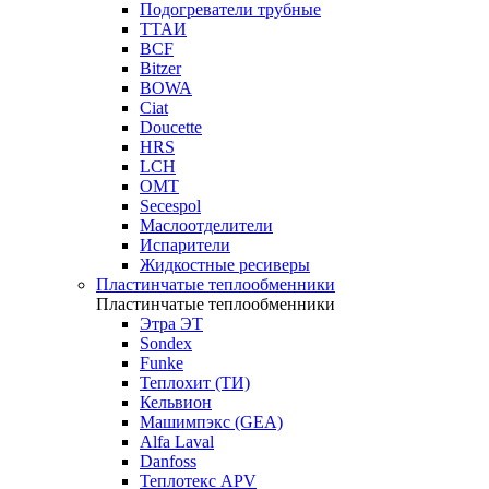
Подогреватели трубные
ТТАИ
BCF
Bitzer
BOWA
Ciat
Doucette
HRS
LCH
OMT
Secespol
Маслоотделители
Испарители
Жидкостные ресиверы
Пластинчатые теплообменники
Пластинчатые теплообменники
Этра ЭТ
Sondex
Funke
Теплохит (ТИ)
Кельвион
Машимпэкс (GEA)
Alfa Laval
Danfoss
Теплотекс APV