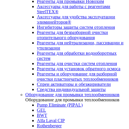
Реагенты для промывки Новохим
Аксессуары для работы с реагентами
SteelTEX®
Аксессуары для удобства эксплуатации
элиминейторов®
Ингибиторы защиты систем отопления
Реагенты для безразборной очистки
отопительного оборудования
Реагенты для нейтрализации, пассивации и
утилизации
Реагенты для обработки водооборотных
систем
Реагенты для очистки систем отопления
Реагенты для установок обратного осмоса
Реагенты и оборудование для разборной
очистки пластинчатых теплообменников
Спреи активаторы и обезжириватели
Средства индивидуальной защиты
Оборудование для промывки теплообменников
Оборудование для промывки теплообменников
Pump Eliminate (PIPAL)
GEL
BWT
Alfa Laval CIP
Rothenberger