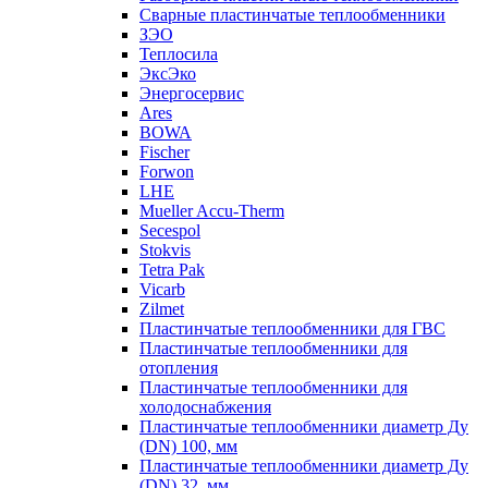
Сварные пластинчатые теплообменники
ЗЭО
Теплосила
ЭксЭко
Энергосервис
Ares
BOWA
Fischer
Forwon
LHE
Mueller Accu-Therm
Secespol
Stokvis
Tetra Pak
Vicarb
Zilmet
Пластинчатые теплообменники для ГВС
Пластинчатые теплообменники для
отопления
Пластинчатые теплообменники для
холодоснабжения
Пластинчатые теплообменники диаметр Ду
(DN) 100, мм
Пластинчатые теплообменники диаметр Ду
(DN) 32, мм