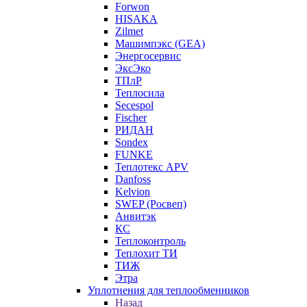
Forwon
HISAKA
Zilmet
Машимпэкс (GEA)
Энергосервис
ЭксЭко
ТПлР
Теплосила
Secespol
Fischer
РИДАН
Sondex
FUNKE
Теплотекс APV
Danfoss
Kelvion
SWEP (Росвеп)
Анвитэк
КС
Теплоконтроль
Теплохит ТИ
ТИЖ
Этра
Уплотнения для теплообменников
Назад