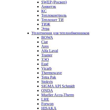
SWEP (Росвеп)
Анвитэк
КС
Теплоконтроль
Теплохит ТИ
ТИЖ
Этра
Уплотнения для теплообменников
BOWA
Ciat
Ares
Alfa Laval
Tranter
ЗЭО
Ещё
Vicarb
Thermowave
Tetra Pak
Stokvis
SIGMA API Schmidt
ONDA
Mueller Accu-Therm
LHE
Forwon
HISAKA