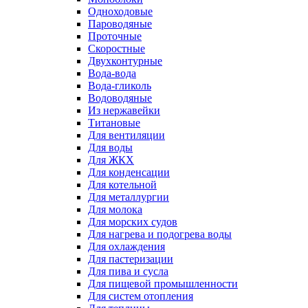
Одноходовые
Пароводяные
Проточные
Скоростные
Двухконтурные
Вода-вода
Вода-гликоль
Водоводяные
Из нержавейки
Титановые
Для вентиляции
Для воды
Для ЖКХ
Для конденсации
Для котельной
Для металлургии
Для молока
Для морских судов
Для нагрева и подогрева воды
Для охлаждения
Для пастеризации
Для пива и сусла
Для пищевой промышленности
Для систем отопления