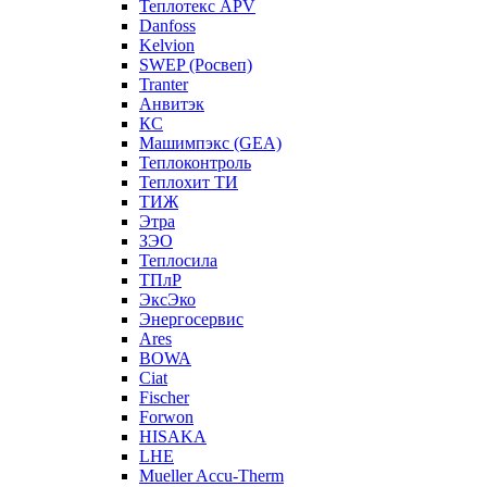
Теплотекс APV
Danfoss
Kelvion
SWEP (Росвеп)
Tranter
Анвитэк
КС
Машимпэкс (GEA)
Теплоконтроль
Теплохит ТИ
ТИЖ
Этра
ЗЭО
Теплосила
ТПлР
ЭксЭко
Энергосервис
Ares
BOWA
Ciat
Fischer
Forwon
HISAKA
LHE
Mueller Accu-Therm