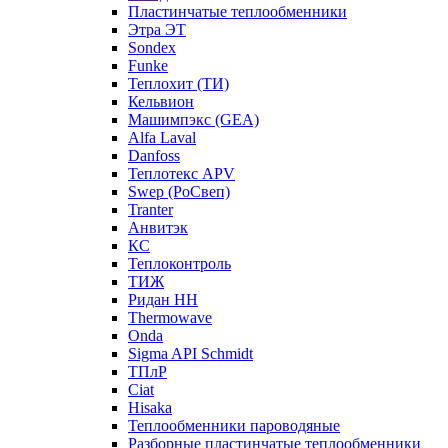
Пластинчатые теплообменники
Этра ЭТ
Sondex
Funke
Теплохит (ТИ)
Кельвион
Машимпэкс (GEA)
Alfa Laval
Danfoss
Теплотекс APV
Swep (РоСвеп)
Tranter
Анвитэк
КС
Теплоконтроль
ТИЖ
Ридан НН
Thermowave
Onda
Sigma API Schmidt
ТПлР
Ciat
Hisaka
Теплообменники пароводяные
Разборные пластинчатые теплообменники