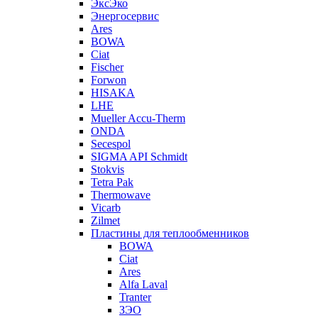
ЭксЭко
Энергосервис
Ares
BOWA
Ciat
Fischer
Forwon
HISAKA
LHE
Mueller Accu-Therm
ONDA
Secespol
SIGMA API Schmidt
Stokvis
Tetra Pak
Thermowave
Vicarb
Zilmet
Пластины для теплообменников
BOWA
Ciat
Ares
Alfa Laval
Tranter
ЗЭО