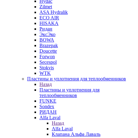
Hydac
Zilmet
ASA Hydralik
ECO AIR
HISAKA
Ридан
ЭксЭко
BOWA
Brazepak
Doucette
Forwon
Secespol
Stokvis
WTK
Пластины и уплотнения для теплообменников
Назад
Пластины и уплотнения для
теплообменников
FUNKE
Sondex
РИДАН
Alfa Laval
Назад
Alfa Laval
Клапана Альфа Лаваль